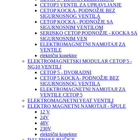
CETOP3 VENTIL ZA UPRAVLJANJE
CETOP KOCKA- PODNOŽJE BEZ
SIGURNOSNOG VENTILA
CETOP KOCKA - PODNOŽJE SA
SIGURNOSNIM VENTILOM
SERIJSKO CETOP PODNOŽJE - KOCKA SA
SIGURNOSNIM VEN
ELEKTROMAGNETNI NAMOTAJI ZA
VENTILE
električni konektor
ELEKTROMAGNETSKI MODULAR CETOP 5 -
NG10 VENTILI
CETOP 5 - DVORADNI
CETOP 5 KOCKA- PODNOŽJE BEZ
SIGURNOSNOG VENTILA
ELEKTROMAGNETNI NAMOTAJI ZA
VENTILE CETOP 5
ELEKTROMAGNETNI YEAT VENTILI
ELEKTRO MAGNETNI NAMOTAJI - ŠPULE
12 V
24V
48V
230V
električni konektor
DALJINSKE RUČICE