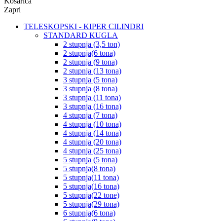
Košarica
Zapri
TELESKOPSKI - KIPER CILINDRI
STANDARD KUGLA
2 stupnja (3,5 ton)
2 stupnja(6 tona)
2 stupnja (9 tona)
2 stupnja (13 tona)
3 stupnja (5 tona)
3 stupnja (8 tona)
3 stupnja (11 tona)
3 stupnja (16 tona)
4 stupnja (7 tona)
4 stupnja (10 tona)
4 stupnja (14 tona)
4 stupnja (20 tona)
4 stupnja (25 tona)
5 stupnja (5 tona)
5 stupnja(8 tona)
5 stupnja(11 tona)
5 stupnja(16 tona)
5 stupnja(22 tone)
5 stupnja(29 tona)
6 stupnja(6 tona)