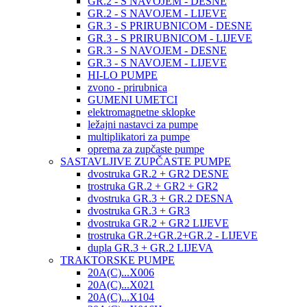
GR.2 - S NAVOJEM - DESNE
GR.2 - S NAVOJEM - LIJEVE
GR.3 - S PRIRUBNICOM - DESNE
GR.3 - S PRIRUBNICOM - LIJEVE
GR.3 - S NAVOJEM - DESNE
GR.3 - S NAVOJEM - LIJEVE
HI-LO PUMPE
zvono - prirubnica
GUMENI UMETCI
elektromagnetne sklopke
ležajni nastavci za pumpe
multiplikatori za pumpe
oprema za zupčaste pumpe
SASTAVLJIVE ZUPČASTE PUMPE
dvostruka GR.2 + GR2 DESNE
trostruka GR.2 + GR2 + GR2
dvostruka GR.3 + GR.2 DESNA
dvostruka GR.3 + GR3
dvostruka GR.2 + GR2 LIJEVE
trostruka GR.2+GR.2+GR.2 - LIJEVE
dupla GR.3 + GR.2 LIJEVA
TRAKTORSKE PUMPE
20A(C)...X006
20A(C)...X021
20A(C)...X104