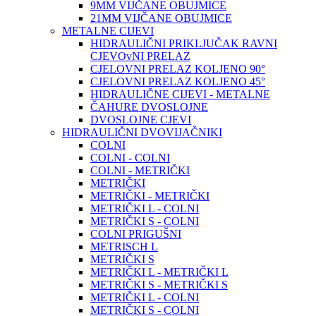
9MM VIJČANE OBUJMICE
21MM VIJČANE OBUJMICE
METALNE CIJEVI
HIDRAULIČNI PRIKLJUČAK RAVNI
CJEVOvNI PRELAZ
CJELOVNI PRELAZ KOLJENO 90°
CJELOVNI PRELAZ KOLJENO 45°
HIDRAULIČNE CIJEVI - METALNE
ČAHURE DVOSLOJNE
DVOSLOJNE CJEVI
HIDRAULIČNI DVOVIJAČNIKI
COLNI
COLNI - COLNI
COLNI - METRIČKI
METRIČKI
METRIČKI - METRIČKI
METRIČKI L - COLNI
METRIČKI S - COLNI
COLNI PRIGUŠNI
METRISCH L
METRIČKI S
METRIČKI L - METRIČKI L
METRIČKI S - METRIČKI S
METRIČKI L - COLNI
METRIČKI S - COLNI