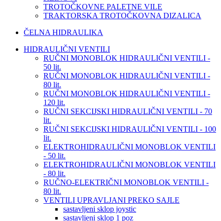
TROTOČKOVNE PALETNE VILE
TRAKTORSKA TROTOČKOVNA DIZALICA
ČELNA HIDRAULIKA
HIDRAULIČNI VENTILI
RUČNI MONOBLOK HIDRAULIČNI VENTILI -
50 lit.
RUČNI MONOBLOK HIDRAULIČNI VENTILI -
80 lit.
RUČNI MONOBLOK HIDRAULIČNI VENTILI -
120 lit.
RUČNI SEKCIJSKI HIDRAULIČNI VENTILI - 70
lit.
RUČNI SEKCIJSKI HIDRAULIČNI VENTILI - 100
lit.
ELEKTROHIDRAULIČNI MONOBLOK VENTILI
- 50 lit.
ELEKTROHIDRAULIČNI MONOBLOK VENTILI
- 80 lit.
RUČNO-ELEKTRIČNI MONOBLOK VENTILI -
80 lit.
VENTILI UPRAVLJANI PREKO SAJLE
sastavljeni sklop joystic
sastavljeni sklop 1 poz