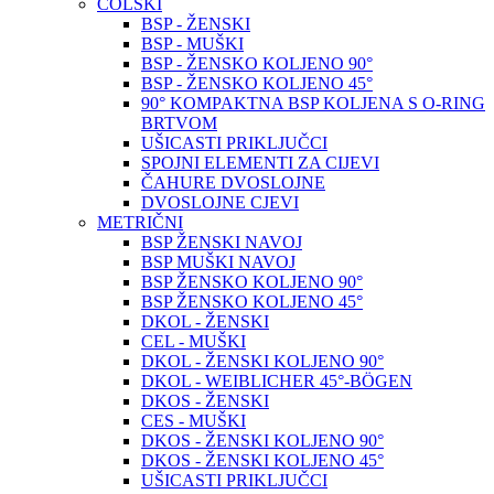
COLSKI
BSP - ŽENSKI
BSP - MUŠKI
BSP - ŽENSKO KOLJENO 90°
BSP - ŽENSKO KOLJENO 45°
90° KOMPAKTNA BSP KOLJENA S O-RING
BRTVOM
UŠICASTI PRIKLJUČCI
SPOJNI ELEMENTI ZA CIJEVI
ČAHURE DVOSLOJNE
DVOSLOJNE CJEVI
METRIČNI
BSP ŽENSKI NAVOJ
BSP MUŠKI NAVOJ
BSP ŽENSKO KOLJENO 90°
BSP ŽENSKO KOLJENO 45°
DKOL - ŽENSKI
CEL - MUŠKI
DKOL - ŽENSKI KOLJENO 90°
DKOL - WEIBLICHER 45°-BÖGEN
DKOS - ŽENSKI
CES - MUŠKI
DKOS - ŽENSKI KOLJENO 90°
DKOS - ŽENSKI KOLJENO 45°
UŠICASTI PRIKLJUČCI