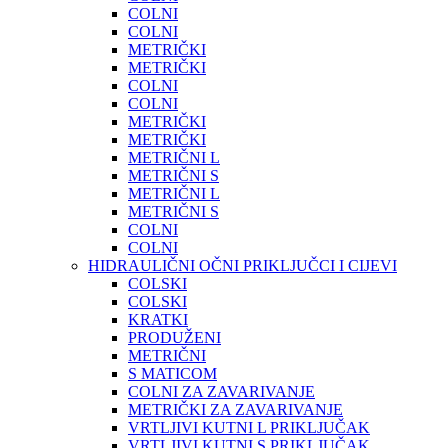
COLNI
COLNI
METRIČKI
METRIČKI
COLNI
COLNI
METRIČKI
METRIČKI
METRIČNI L
METRIČNI S
METRIČNI L
METRIČNI S
COLNI
COLNI
HIDRAULIČNI OČNI PRIKLJUČCI I CIJEVI
COLSKI
COLSKI
KRATKI
PRODUŽENI
METRIČNI
S MATICOM
COLNI ZA ZAVARIVANJE
METRIČKI ZA ZAVARIVANJE
VRTLJIVI KUTNI L PRIKLJUČAK
VRTLJIVI KUTNI S PRIKLJUČAK