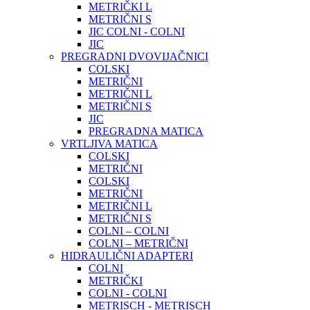
METRIČKI L
METRIČNI S
JIC COLNI - COLNI
JIC
PREGRADNI DVOVIJAČNICI
COLSKI
METRIČNI
METRIČNI L
METRIČNI S
JIC
PREGRADNA MATICA
VRTLJIVA MATICA
COLSKI
METRIČNI
COLSKI
METRIČNI
METRIČNI L
METRIČNI S
COLNI – COLNI
COLNI – METRIČNI
HIDRAULIČNI ADAPTERI
COLNI
METRIČKI
COLNI - COLNI
METRISCH - METRISCH