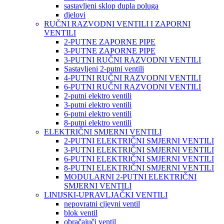
sastavljeni sklop dupla poluga
djelovi
RUČNI RAZVODNI VENTILI I ZAPORNI
VENTILI
2-PUTNE ZAPORNE PIPE
3-PUTNE ZAPORNE PIPE
3-PUTNI RUČNI RAZVODNI VENTILI
Sastavljeni 2-putni ventili
4-PUTNI RUČNI RAZVODNI VENTILI
6-PUTNI RUČNI RAZVODNI VENTILI
2-putni elektro ventili
3-putni elektro ventili
6-putni elektro ventili
8-putni elektro ventili
ELEKTRIČNI SMJERNI VENTILI
2-PUTNI ELEKTRIČNI SMJERNI VENTILI
3-PUTNI ELEKTRIČNI SMJERNI VENTILI
6-PUTNI ELEKTRIČNI SMJERNI VENTILI
8-PUTNI ELEKTRIČNI SMJERNI VENTILI
MODULARNI 2-PUTNI ELEKTRIČNI
SMJERNI VENTILI
LINIJSKI-UPRAVLJAČKI VENTILI
nepovratni cijevni ventil
blok ventil
obračajuči ventil