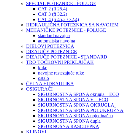
SPECIAL POTEZNICE - POLUGE
CAT 2 (fi 25,4)
CAT 3 (fi 32,2)
CAT 4 (fi 45,2 / 32,4)
HIDRAULIČNA POTEZNICA SA NAVOJEM
MEHANIČKE POTEZNICE - POLUGE
standard navojna
automatska navojna
DJELOVI POTEZNICA
DIZAJUČE POTEZNICE
DIZAJUČE POTEZNICE - STANDARD
TRO-TOČKOVNI PRIKLJUČAK
kuke
navojne rastezajuče ruke
ostalo
ČELNA HIDRAULIKA
OSIGURAČI
SIGURNOSTNA SPONA okrugla – ECO
SIGURNOSTNA SPONA V – ECO
SIGURNOSTNA SPONA OKRUGLA
SIGURNOSTNA SPONA POLUKRUŽNA
SIGURNOSTNA SPONA pojedinačna
SIGURNOSTNA SPONA dupla
SIGURNOSNA RASCIJEPKA
KLINOVI