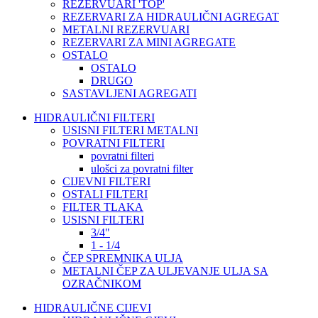
REZERVUARI 'TOP'
REZERVARI ZA HIDRAULIČNI AGREGAT
METALNI REZERVUARI
REZERVARI ZA MINI AGREGATE
OSTALO
OSTALO
DRUGO
SASTAVLJENI AGREGATI
HIDRAULIČNI FILTERI
USISNI FILTERI METALNI
POVRATNI FILTERI
povratni filteri
ulošci za povratni filter
CIJEVNI FILTERI
OSTALI FILTERI
FILTER TLAKA
USISNI FILTERI
3/4"
1 - 1/4
ČEP SPREMNIKA ULJA
METALNI ČEP ZA ULJEVANJE ULJA SA
OZRAČNIKOM
HIDRAULIČNE CIJEVI