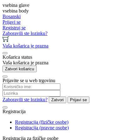
vsebina glave
vsebina body
Bosanski
Prijavi se
Registruj se
Zaboravili ste lozinku?
Vaša košarica je prazna
Košarica status
Vaša košarica je prazna
Zatvori košaricu
Prijavite se u web trgovinu
Zaboravili ste lozinku?
Zatvori
Prijavi se
Registracija
Registracija (fizičke osobe)
Registracija (pravne osobe)
Registracija za fizičke osobe