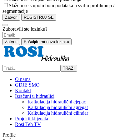
Slažem se s upotrebom podataka u svrhu profiliranja /
segmentacije
Zatvori
REGISTRUJ SE
Zaboravili ste lozinku?
Zatvori
Pošaljite mi novu lozinku
TRAŽI
O nama
GDJE SMO
Kontakt
Izračuni u hidraulici
Kalkulacija hidraulični cjepac
Kalkulacija hidraulični agregat
Kalkulacija hidraulični cilindar
Projekti klijenata
Rosi Teh TV
Profile