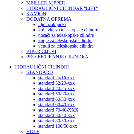
MEILLER KIPPER
HIDRAULIČNI CILINDAR ''LIFT''
KAMION
DODATNA OPREMA
uljni priključki
koljevke za teleskopske cilindre
nosači za teleskopske cilindre
kugle za teleskopske cilindre
ventili za teleskopske cilindre
KIPER CIJEVI
PROJEKTIRANJE CILINDRA
HIDRAULIČNI CILINDRI
STANDARD
standard 25/16-xxx
standard 32/20-xxx
standard 40/25-xxx
standard 50/30-xxx
standard 60/30-xxx
standard 60/40-xxx
standard 70-40-XXX
standard 80/40-xxx
standard 80/50-xxx
standard 100/50-xxx
HOLE