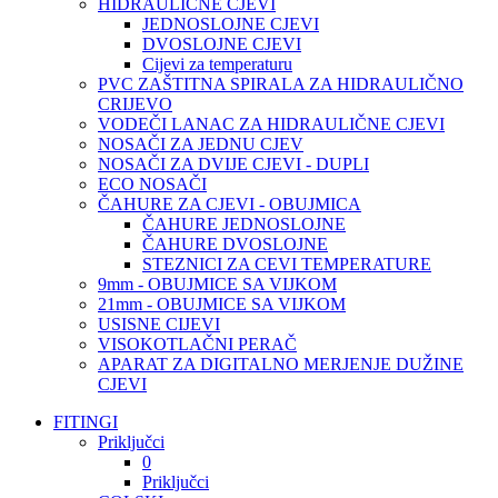
HIDRAULIČNE CJEVI
JEDNOSLOJNE CJEVI
DVOSLOJNE CJEVI
Cijevi za temperaturu
PVC ZAŠTITNA SPIRALA ZA HIDRAULIČNO
CRIJEVO
VODEČI LANAC ZA HIDRAULIČNE CJEVI
NOSAČI ZA JEDNU CJEV
NOSAČI ZA DVIJE CJEVI - DUPLI
ECO NOSAČI
ČAHURE ZA CJEVI - OBUJMICA
ČAHURE JEDNOSLOJNE
ČAHURE DVOSLOJNE
STEZNICI ZA CEVI TEMPERATURE
9mm - OBUJMICE SA VIJKOM
21mm - OBUJMICE SA VIJKOM
USISNE CIJEVI
VISOKOTLAČNI PERAČ
APARAT ZA DIGITALNO MERJENJE DUŽINE
CJEVI
FITINGI
Priključci
0
Priključci