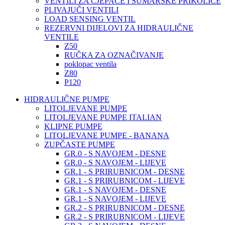
VENTILI ZA CJEPAČE I ŠUMARSKE PRIKOLICE
PLIVAJUČI VENTILI
LOAD SENSING VENTIL
REZERVNI DIJELOVI ZA HIDRAULIČNE
VENTILE
Z50
RUČKA ZA OZNAČIVANJE
poklopac ventila
Z80
P120
HIDRAULIČNE PUMPE
LITOLJEVANE PUMPE
LITOLJEVANE PUMPE ITALIAN
KLIPNE PUMPE
LITOLJEVANE PUMPE - BANANA
ZUPČASTE PUMPE
GR.0 - S NAVOJEM - DESNE
GR.0 - S NAVOJEM - LIJEVE
GR.1 - S PRIRUBNICOM - DESNE
GR.1 - S PRIRUBNICOM - LIJEVE
GR.1 - S NAVOJEM - DESNE
GR.1 - S NAVOJEM - LIJEVE
GR.2 - S PRIRUBNICOM - DESNE
GR.2 - S PRIRUBNICOM - LIJEVE