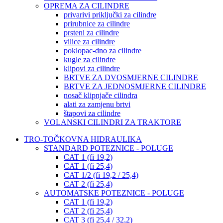
OPREMA ZA CILINDRE
privarivi priključki za cilindre
prirubnice za cilindre
prsteni za cilindre
vilice za cilindre
poklopac-dno za cilindre
kugle za cilindre
klipovi za cilindre
BRTVE ZA DVOSMJERNE CILINDRE
BRTVE ZA JEDNOSMJERNE CILINDRE
nosač klipnjače cilindra
alati za zamjenu brtvi
štapovi za cilindre
VOLANSKI CILINDRI ZA TRAKTORE
TRO-TOČKOVNA HIDRAULIKA
STANDARD POTEZNICE - POLUGE
CAT 1 (fi 19,2)
CAT 1 (fi 25,4)
CAT 1/2 (fi 19,2 / 25,4)
CAT 2 (fi 25,4)
AUTOMATSKE POTEZNICE - POLUGE
CAT 1 (fi 19,2)
CAT 2 (fi 25,4)
CAT 3 (fi 25,4 / 32,2)