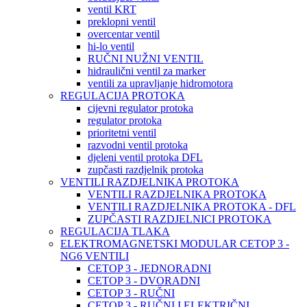
ventil KRT
preklopni ventil
overcentar ventil
hi-lo ventil
RUČNI NUŽNI VENTIL
hidraulični ventil za marker
ventili za upravljanje hidromotora
REGULACIJA PROTOKA
cijevni regulator protoka
regulator protoka
prioritetni ventil
razvodni ventil protoka
djeleni ventil protoka DFL
zupčasti razdjelnik protoka
VENTILI RAZDJELNIKA PROTOKA
VENTILI RAZDJELNIKA PROTOKA
VENTILI RAZDJELNIKA PROTOKA - DFL
ZUPČASTI RAZDJELNICI PROTOKA
REGULACIJA TLAKA
ELEKTROMAGNETSKI MODULAR CETOP 3 -
NG6 VENTILI
CETOP 3 - JEDNORADNI
CETOP 3 - DVORADNI
CETOP 3 - RUČNI
CETOP 3 - RUČNI I ELEKTRIČNI