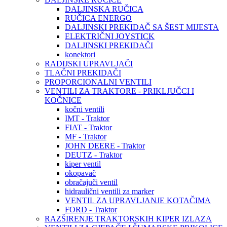
DALJINSKA RUČICA
RUČICA ENERGO
DALJINSKI PREKIDAČ SA ŠEST MIJESTA
ELEKTRIČNI JOYSTICK
DALJINSKI PREKIDAČI
konektori
RADIJSKI UPRAVLJAČI
TLAČNI PREKIDAČI
PROPORCIONALNI VENTILI
VENTILI ZA TRAKTORE - PRIKLJUČCI I
KOČNICE
kočni ventili
IMT - Traktor
FIAT - Traktor
MF - Traktor
JOHN DEERE - Traktor
DEUTZ - Traktor
kiper ventil
okopavač
obračajuči ventil
hidraulični ventili za marker
VENTIL ZA UPRAVLJANJE KOTAČIMA
FORD - Traktor
RAZŠIRENJE TRAKTORSKIH KIPER IZLAZA