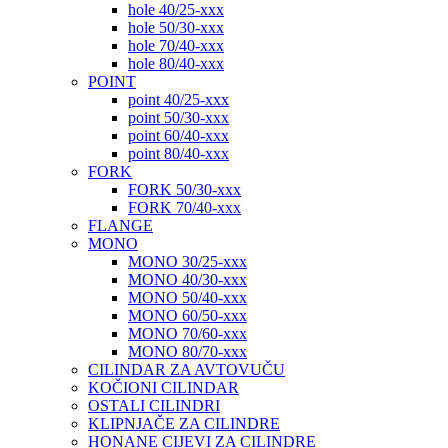
hole 40/25-xxx
hole 50/30-xxx
hole 70/40-xxx
hole 80/40-xxx
POINT
point 40/25-xxx
point 50/30-xxx
point 60/40-xxx
point 80/40-xxx
FORK
FORK 50/30-xxx
FORK 70/40-xxx
FLANGE
MONO
MONO 30/25-xxx
MONO 40/30-xxx
MONO 50/40-xxx
MONO 60/50-xxx
MONO 70/60-xxx
MONO 80/70-xxx
CILINDAR ZA AVTOVUČU
KOČIONI CILINDAR
OSTALI CILINDRI
KLIPNJAČE ZA CILINDRE
HONANE CIJEVI ZA CILINDRE