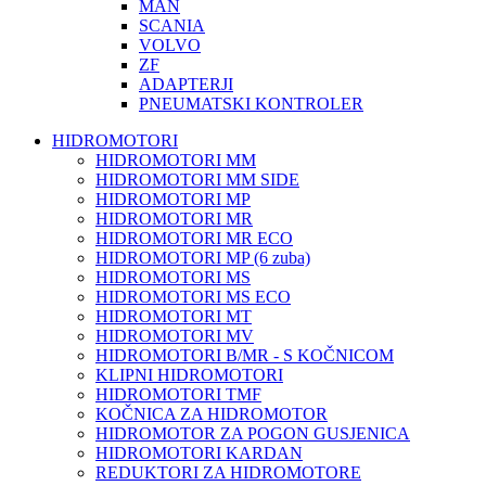
MAN
SCANIA
VOLVO
ZF
ADAPTERJI
PNEUMATSKI KONTROLER
HIDROMOTORI
HIDROMOTORI MM
HIDROMOTORI MM SIDE
HIDROMOTORI MP
HIDROMOTORI MR
HIDROMOTORI MR ECO
HIDROMOTORI MP (6 zuba)
HIDROMOTORI MS
HIDROMOTORI MS ECO
HIDROMOTORI MT
HIDROMOTORI MV
HIDROMOTORI B/MR - S KOČNICOM
KLIPNI HIDROMOTORI
HIDROMOTORI TMF
KOČNICA ZA HIDROMOTOR
HIDROMOTOR ZA POGON GUSJENICA
HIDROMOTORI KARDAN
REDUKTORI ZA HIDROMOTORE