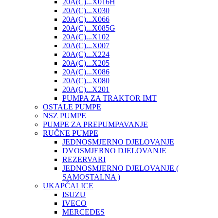
20A(C)...X016H
20A(C)...X030
20A(C)...X066
20A(C)...X085G
20A(C)...X102
20A(C)...X007
20A(C)...X224
20A(C)...X205
20A(C)...X086
20A(C)...X080
20A(C)...X201
PUMPA ZA TRAKTOR IMT
OSTALE PUMPE
NSZ PUMPE
PUMPE ZA PREPUMPAVANJE
RUČNE PUMPE
JEDNOSMJERNO DJELOVANJE
DVOSMJERNO DJELOVANJE
REZERVARI
JEDNOSMJERNO DJELOVANJE (
SAMOSTALNA )
UKAPČALICE
ISUZU
IVECO
MERCEDES