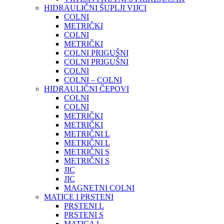
HIDRAULIČNI ŠUPLJI VIJCI
COLNI
METRIČKI
COLNI
METRIČKI
COLNI PRIGUŠNI
COLNI PRIGUŠNI
COLNI
COLNI – COLNI
HIDRAULIČNI ČEPOVI
COLNI
COLNI
METRIČKI
METRIČKI
METRIČNI L
METRIČNI L
METRIČNI S
METRIČNI S
JIC
JIC
MAGNETNI COLNI
MATICE I PRSTENI
PRSTENI L
PRSTENI S
MATICA L