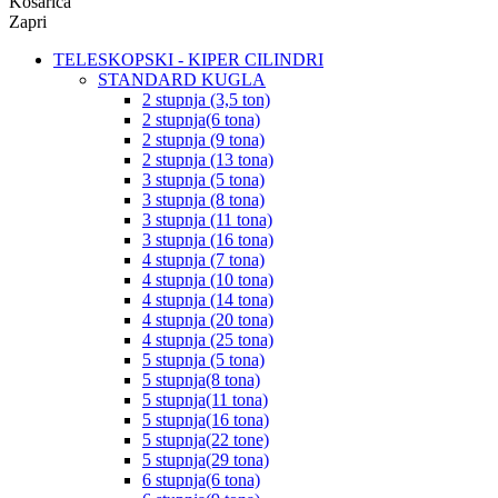
Košarica
Zapri
TELESKOPSKI - KIPER CILINDRI
STANDARD KUGLA
2 stupnja (3,5 ton)
2 stupnja(6 tona)
2 stupnja (9 tona)
2 stupnja (13 tona)
3 stupnja (5 tona)
3 stupnja (8 tona)
3 stupnja (11 tona)
3 stupnja (16 tona)
4 stupnja (7 tona)
4 stupnja (10 tona)
4 stupnja (14 tona)
4 stupnja (20 tona)
4 stupnja (25 tona)
5 stupnja (5 tona)
5 stupnja(8 tona)
5 stupnja(11 tona)
5 stupnja(16 tona)
5 stupnja(22 tone)
5 stupnja(29 tona)
6 stupnja(6 tona)