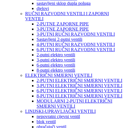
sastavljeni sklop dupla poluga
djelovi
RUČNI RAZVODNI VENTILI I ZAPORNI
VENTILI
2-PUTNE ZAPORNE PIPE
3-PUTNE ZAPORNE PIPE
3-PUTNI RUČNI RAZVODNI VENTILI
Sastavljeni 2-putni ventili
4-PUTNI RUČNI RAZVODNI VENTILI
6-PUTNI RUČNI RAZVODNI VENTILI
2-putni elektro ventili
3-putni elektro ventili
6-putni elektro ventili
8-putni elektro ventili
ELEKTRIČNI SMJERNI VENTILI
2-PUTNI ELEKTRIČNI SMJERNI VENTILI
3-PUTNI ELEKTRIČNI SMJERNI VENTILI
6-PUTNI ELEKTRIČNI SMJERNI VENTILI
8-PUTNI ELEKTRIČNI SMJERNI VENTILI
MODULARNI 2-PUTNI ELEKTRIČNI
SMJERNI VENTILI
LINIJSKI-UPRAVLJAČKI VENTILI
nepovratni cijevni ventil
blok ventil
obračajuči ventil