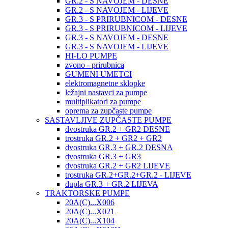
GR.2 - S NAVOJEM - DESNE
GR.2 - S NAVOJEM - LIJEVE
GR.3 - S PRIRUBNICOM - DESNE
GR.3 - S PRIRUBNICOM - LIJEVE
GR.3 - S NAVOJEM - DESNE
GR.3 - S NAVOJEM - LIJEVE
HI-LO PUMPE
zvono - prirubnica
GUMENI UMETCI
elektromagnetne sklopke
ležajni nastavci za pumpe
multiplikatori za pumpe
oprema za zupčaste pumpe
SASTAVLJIVE ZUPČASTE PUMPE
dvostruka GR.2 + GR2 DESNE
trostruka GR.2 + GR2 + GR2
dvostruka GR.3 + GR.2 DESNA
dvostruka GR.3 + GR3
dvostruka GR.2 + GR2 LIJEVE
trostruka GR.2+GR.2+GR.2 - LIJEVE
dupla GR.3 + GR.2 LIJEVA
TRAKTORSKE PUMPE
20A(C)...X006
20A(C)...X021
20A(C)...X104