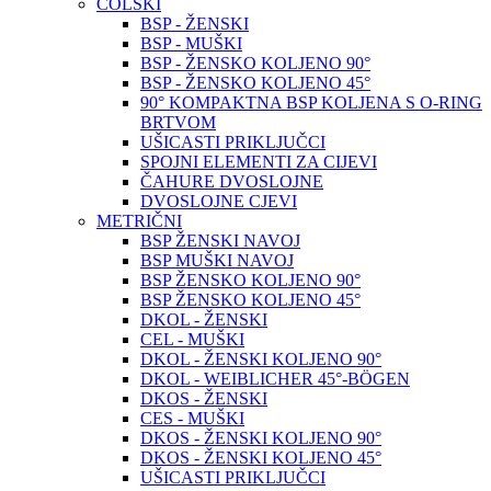
COLSKI
BSP - ŽENSKI
BSP - MUŠKI
BSP - ŽENSKO KOLJENO 90°
BSP - ŽENSKO KOLJENO 45°
90° KOMPAKTNA BSP KOLJENA S O-RING
BRTVOM
UŠICASTI PRIKLJUČCI
SPOJNI ELEMENTI ZA CIJEVI
ČAHURE DVOSLOJNE
DVOSLOJNE CJEVI
METRIČNI
BSP ŽENSKI NAVOJ
BSP MUŠKI NAVOJ
BSP ŽENSKO KOLJENO 90°
BSP ŽENSKO KOLJENO 45°
DKOL - ŽENSKI
CEL - MUŠKI
DKOL - ŽENSKI KOLJENO 90°
DKOL - WEIBLICHER 45°-BÖGEN
DKOS - ŽENSKI
CES - MUŠKI
DKOS - ŽENSKI KOLJENO 90°
DKOS - ŽENSKI KOLJENO 45°
UŠICASTI PRIKLJUČCI