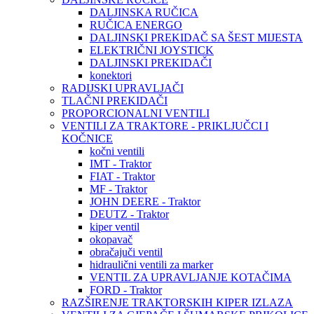
DALJINSKA RUČICA
RUČICA ENERGO
DALJINSKI PREKIDAČ SA ŠEST MIJESTA
ELEKTRIČNI JOYSTICK
DALJINSKI PREKIDAČI
konektori
RADIJSKI UPRAVLJAČI
TLAČNI PREKIDAČI
PROPORCIONALNI VENTILI
VENTILI ZA TRAKTORE - PRIKLJUČCI I
KOČNICE
kočni ventili
IMT - Traktor
FIAT - Traktor
MF - Traktor
JOHN DEERE - Traktor
DEUTZ - Traktor
kiper ventil
okopavač
obračajuči ventil
hidraulični ventili za marker
VENTIL ZA UPRAVLJANJE KOTAČIMA
FORD - Traktor
RAZŠIRENJE TRAKTORSKIH KIPER IZLAZA