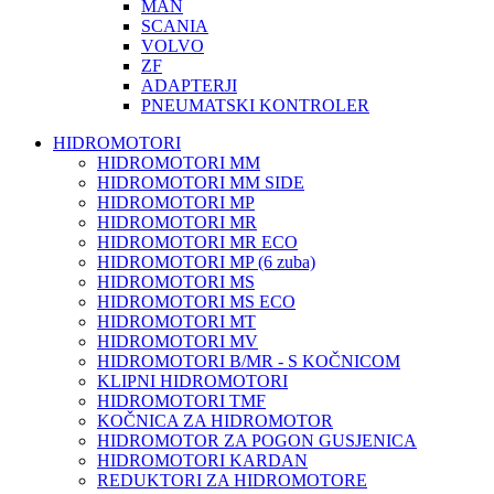
MAN
SCANIA
VOLVO
ZF
ADAPTERJI
PNEUMATSKI KONTROLER
HIDROMOTORI
HIDROMOTORI MM
HIDROMOTORI MM SIDE
HIDROMOTORI MP
HIDROMOTORI MR
HIDROMOTORI MR ECO
HIDROMOTORI MP (6 zuba)
HIDROMOTORI MS
HIDROMOTORI MS ECO
HIDROMOTORI MT
HIDROMOTORI MV
HIDROMOTORI B/MR - S KOČNICOM
KLIPNI HIDROMOTORI
HIDROMOTORI TMF
KOČNICA ZA HIDROMOTOR
HIDROMOTOR ZA POGON GUSJENICA
HIDROMOTORI KARDAN
REDUKTORI ZA HIDROMOTORE