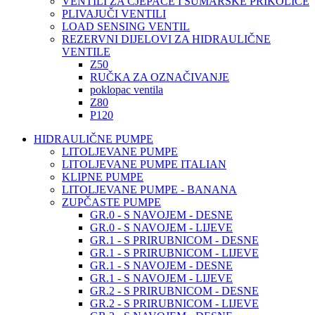
VENTILI ZA CJEPAČE I ŠUMARSKE PRIKOLICE
PLIVAJUČI VENTILI
LOAD SENSING VENTIL
REZERVNI DIJELOVI ZA HIDRAULIČNE
VENTILE
Z50
RUČKA ZA OZNAČIVANJE
poklopac ventila
Z80
P120
HIDRAULIČNE PUMPE
LITOLJEVANE PUMPE
LITOLJEVANE PUMPE ITALIAN
KLIPNE PUMPE
LITOLJEVANE PUMPE - BANANA
ZUPČASTE PUMPE
GR.0 - S NAVOJEM - DESNE
GR.0 - S NAVOJEM - LIJEVE
GR.1 - S PRIRUBNICOM - DESNE
GR.1 - S PRIRUBNICOM - LIJEVE
GR.1 - S NAVOJEM - DESNE
GR.1 - S NAVOJEM - LIJEVE
GR.2 - S PRIRUBNICOM - DESNE
GR.2 - S PRIRUBNICOM - LIJEVE