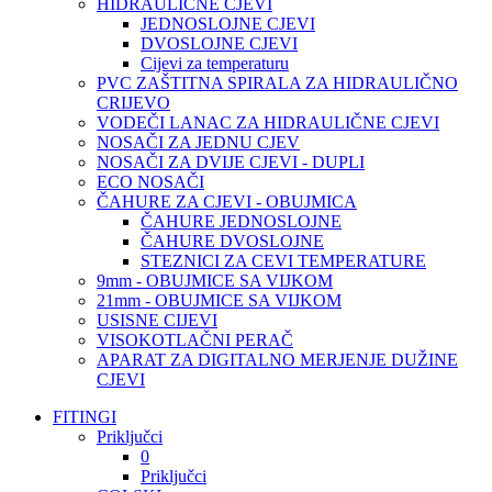
HIDRAULIČNE CJEVI
JEDNOSLOJNE CJEVI
DVOSLOJNE CJEVI
Cijevi za temperaturu
PVC ZAŠTITNA SPIRALA ZA HIDRAULIČNO
CRIJEVO
VODEČI LANAC ZA HIDRAULIČNE CJEVI
NOSAČI ZA JEDNU CJEV
NOSAČI ZA DVIJE CJEVI - DUPLI
ECO NOSAČI
ČAHURE ZA CJEVI - OBUJMICA
ČAHURE JEDNOSLOJNE
ČAHURE DVOSLOJNE
STEZNICI ZA CEVI TEMPERATURE
9mm - OBUJMICE SA VIJKOM
21mm - OBUJMICE SA VIJKOM
USISNE CIJEVI
VISOKOTLAČNI PERAČ
APARAT ZA DIGITALNO MERJENJE DUŽINE
CJEVI
FITINGI
Priključci
0
Priključci