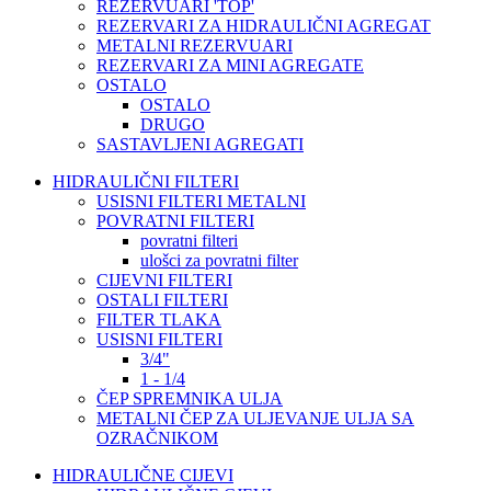
REZERVUARI 'TOP'
REZERVARI ZA HIDRAULIČNI AGREGAT
METALNI REZERVUARI
REZERVARI ZA MINI AGREGATE
OSTALO
OSTALO
DRUGO
SASTAVLJENI AGREGATI
HIDRAULIČNI FILTERI
USISNI FILTERI METALNI
POVRATNI FILTERI
povratni filteri
ulošci za povratni filter
CIJEVNI FILTERI
OSTALI FILTERI
FILTER TLAKA
USISNI FILTERI
3/4"
1 - 1/4
ČEP SPREMNIKA ULJA
METALNI ČEP ZA ULJEVANJE ULJA SA
OZRAČNIKOM
HIDRAULIČNE CIJEVI