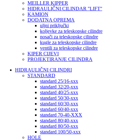
MEILLER KIPPER
HIDRAULIČNI CILINDAR ''LIFT''
KAMION
DODATNA OPREMA
uljni priključki
koljevke za teleskopske cilindre
nosači za teleskopske cilindre
kugle za teleskopske cilindre
ventili za teleskopske cilindre
KIPER CIJEVI
PROJEKTIRANJE CILINDRA
HIDRAULIČNI CILINDRI
STANDARD
standard 25/16-xxx
standard 32/20-xxx
standard 40/25-xxx
standard 50/30-xxx
standard 60/30-xxx
standard 60/40-xxx
standard 70-40-XXX
standard 80/40-xxx
standard 80/50-xxx
standard 100/50-xxx
HOLE