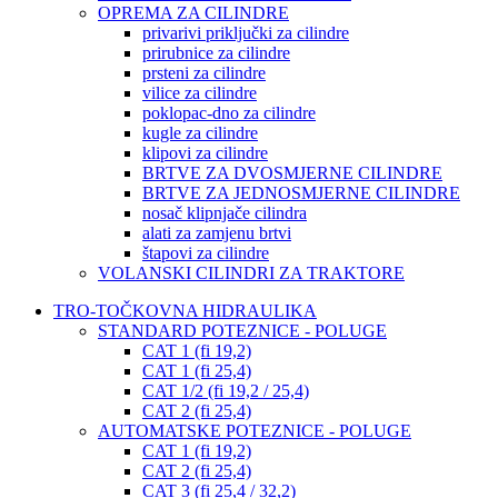
OPREMA ZA CILINDRE
privarivi priključki za cilindre
prirubnice za cilindre
prsteni za cilindre
vilice za cilindre
poklopac-dno za cilindre
kugle za cilindre
klipovi za cilindre
BRTVE ZA DVOSMJERNE CILINDRE
BRTVE ZA JEDNOSMJERNE CILINDRE
nosač klipnjače cilindra
alati za zamjenu brtvi
štapovi za cilindre
VOLANSKI CILINDRI ZA TRAKTORE
TRO-TOČKOVNA HIDRAULIKA
STANDARD POTEZNICE - POLUGE
CAT 1 (fi 19,2)
CAT 1 (fi 25,4)
CAT 1/2 (fi 19,2 / 25,4)
CAT 2 (fi 25,4)
AUTOMATSKE POTEZNICE - POLUGE
CAT 1 (fi 19,2)
CAT 2 (fi 25,4)
CAT 3 (fi 25,4 / 32,2)