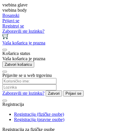
vsebina glave
vsebina body
Bosanski
Prijavi se
Registruj se
Zaboravili ste lozinku?
Vaša košarica je prazna
Košarica status
Vaša košarica je prazna
Zatvori košaricu
Prijavite se u web trgovinu
Zaboravili ste lozinku?
Zatvori
Prijavi se
Registracija
Registracija (fizičke osobe)
Registracija (pravne osobe)
Registracija za fizičke osobe