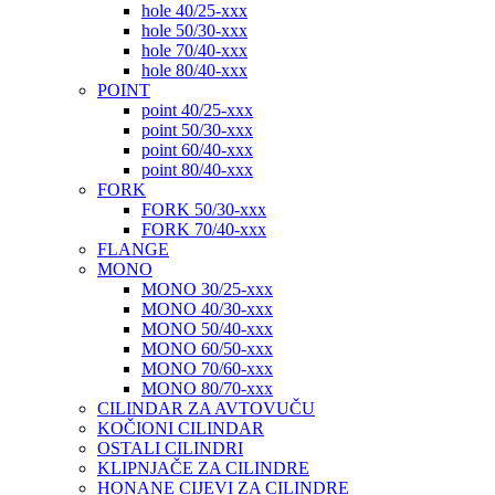
hole 40/25-xxx
hole 50/30-xxx
hole 70/40-xxx
hole 80/40-xxx
POINT
point 40/25-xxx
point 50/30-xxx
point 60/40-xxx
point 80/40-xxx
FORK
FORK 50/30-xxx
FORK 70/40-xxx
FLANGE
MONO
MONO 30/25-xxx
MONO 40/30-xxx
MONO 50/40-xxx
MONO 60/50-xxx
MONO 70/60-xxx
MONO 80/70-xxx
CILINDAR ZA AVTOVUČU
KOČIONI CILINDAR
OSTALI CILINDRI
KLIPNJAČE ZA CILINDRE
HONANE CIJEVI ZA CILINDRE