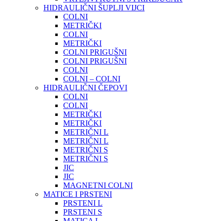
HIDRAULIČNI ŠUPLJI VIJCI
COLNI
METRIČKI
COLNI
METRIČKI
COLNI PRIGUŠNI
COLNI PRIGUŠNI
COLNI
COLNI – COLNI
HIDRAULIČNI ČEPOVI
COLNI
COLNI
METRIČKI
METRIČKI
METRIČNI L
METRIČNI L
METRIČNI S
METRIČNI S
JIC
JIC
MAGNETNI COLNI
MATICE I PRSTENI
PRSTENI L
PRSTENI S
MATICA L