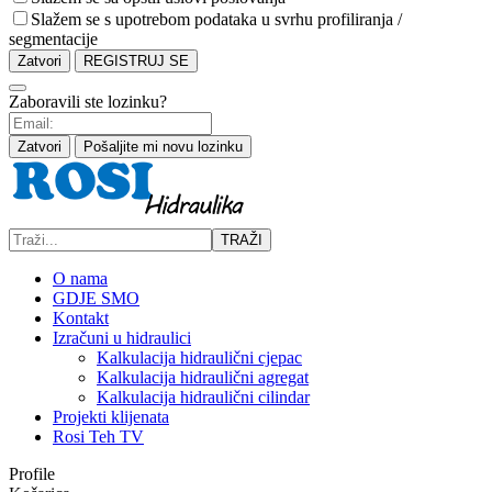
Slažem se s upotrebom podataka u svrhu profiliranja /
segmentacije
Zatvori
REGISTRUJ SE
Zaboravili ste lozinku?
Zatvori
Pošaljite mi novu lozinku
TRAŽI
O nama
GDJE SMO
Kontakt
Izračuni u hidraulici
Kalkulacija hidraulični cjepac
Kalkulacija hidraulični agregat
Kalkulacija hidraulični cilindar
Projekti klijenata
Rosi Teh TV
Profile