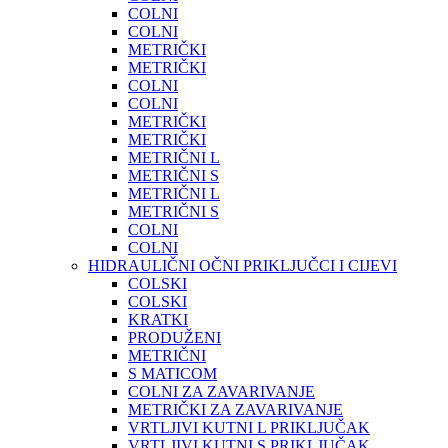
COLNI
COLNI
METRIČKI
METRIČKI
COLNI
COLNI
METRIČKI
METRIČKI
METRIČNI L
METRIČNI S
METRIČNI L
METRIČNI S
COLNI
COLNI
HIDRAULIČNI OČNI PRIKLJUČCI I CIJEVI
COLSKI
COLSKI
KRATKI
PRODUŽENI
METRIČNI
S MATICOM
COLNI ZA ZAVARIVANJE
METRIČKI ZA ZAVARIVANJE
VRTLJIVI KUTNI L PRIKLJUČAK
VRTLJIVI KUTNI S PRIKLJUČAK