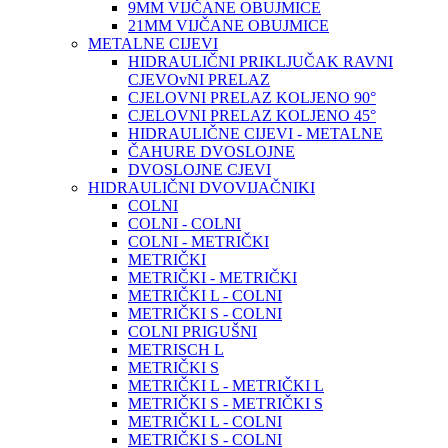
9MM VIJČANE OBUJMICE
21MM VIJČANE OBUJMICE
METALNE CIJEVI
HIDRAULIČNI PRIKLJUČAK RAVNI
CJEVOvNI PRELAZ
CJELOVNI PRELAZ KOLJENO 90°
CJELOVNI PRELAZ KOLJENO 45°
HIDRAULIČNE CIJEVI - METALNE
ČAHURE DVOSLOJNE
DVOSLOJNE CJEVI
HIDRAULIČNI DVOVIJAČNIKI
COLNI
COLNI - COLNI
COLNI - METRIČKI
METRIČKI
METRIČKI - METRIČKI
METRIČKI L - COLNI
METRIČKI S - COLNI
COLNI PRIGUŠNI
METRISCH L
METRIČKI S
METRIČKI L - METRIČKI L
METRIČKI S - METRIČKI S
METRIČKI L - COLNI
METRIČKI S - COLNI