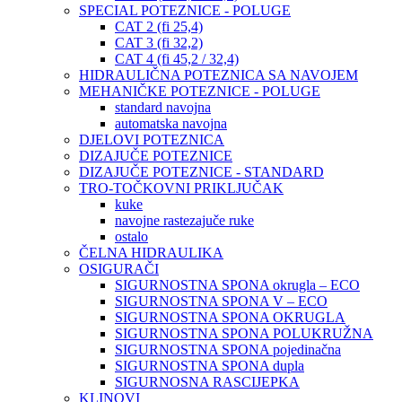
SPECIAL POTEZNICE - POLUGE
CAT 2 (fi 25,4)
CAT 3 (fi 32,2)
CAT 4 (fi 45,2 / 32,4)
HIDRAULIČNA POTEZNICA SA NAVOJEM
MEHANIČKE POTEZNICE - POLUGE
standard navojna
automatska navojna
DJELOVI POTEZNICA
DIZAJUČE POTEZNICE
DIZAJUČE POTEZNICE - STANDARD
TRO-TOČKOVNI PRIKLJUČAK
kuke
navojne rastezajuče ruke
ostalo
ČELNA HIDRAULIKA
OSIGURAČI
SIGURNOSTNA SPONA okrugla – ECO
SIGURNOSTNA SPONA V – ECO
SIGURNOSTNA SPONA OKRUGLA
SIGURNOSTNA SPONA POLUKRUŽNA
SIGURNOSTNA SPONA pojedinačna
SIGURNOSTNA SPONA dupla
SIGURNOSNA RASCIJEPKA
KLINOVI