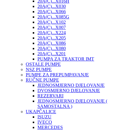
20A(C)...X016H
20A(C)...X030
20A(C)...X066
20A(C)...X085G
20A(C)...X102
20A(C)...X007
20A(C)...X224
20A(C)...X205
20A(C)...X086
20A(C)...X080
20A(C)...X201
PUMPA ZA TRAKTOR IMT
OSTALE PUMPE
NSZ PUMPE
PUMPE ZA PREPUMPAVANJE
RUČNE PUMPE
JEDNOSMJERNO DJELOVANJE
DVOSMJERNO DJELOVANJE
REZERVARI
JEDNOSMJERNO DJELOVANJE (
SAMOSTALNA )
UKAPČALICE
ISUZU
IVECO
MERCEDES