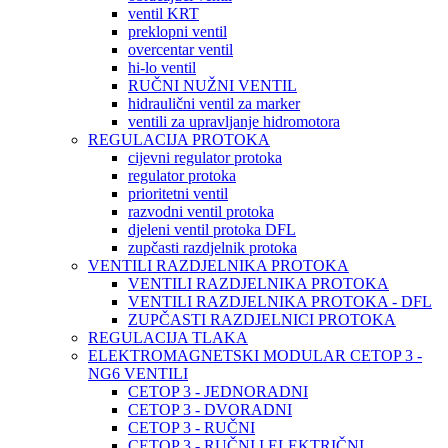
ventil KRT
preklopni ventil
overcentar ventil
hi-lo ventil
RUČNI NUŽNI VENTIL
hidraulični ventil za marker
ventili za upravljanje hidromotora
REGULACIJA PROTOKA
cijevni regulator protoka
regulator protoka
prioritetni ventil
razvodni ventil protoka
djeleni ventil protoka DFL
zupčasti razdjelnik protoka
VENTILI RAZDJELNIKA PROTOKA
VENTILI RAZDJELNIKA PROTOKA
VENTILI RAZDJELNIKA PROTOKA - DFL
ZUPČASTI RAZDJELNICI PROTOKA
REGULACIJA TLAKA
ELEKTROMAGNETSKI MODULAR CETOP 3 -
NG6 VENTILI
CETOP 3 - JEDNORADNI
CETOP 3 - DVORADNI
CETOP 3 - RUČNI
CETOP 3 - RUČNI I ELEKTRIČNI