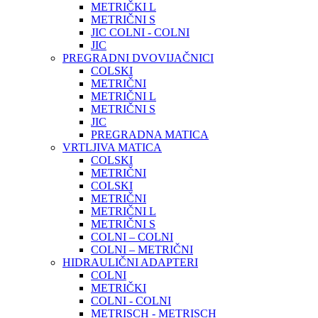
METRIČKI L
METRIČNI S
JIC COLNI - COLNI
JIC
PREGRADNI DVOVIJAČNICI
COLSKI
METRIČNI
METRIČNI L
METRIČNI S
JIC
PREGRADNA MATICA
VRTLJIVA MATICA
COLSKI
METRIČNI
COLSKI
METRIČNI
METRIČNI L
METRIČNI S
COLNI – COLNI
COLNI – METRIČNI
HIDRAULIČNI ADAPTERI
COLNI
METRIČKI
COLNI - COLNI
METRISCH - METRISCH