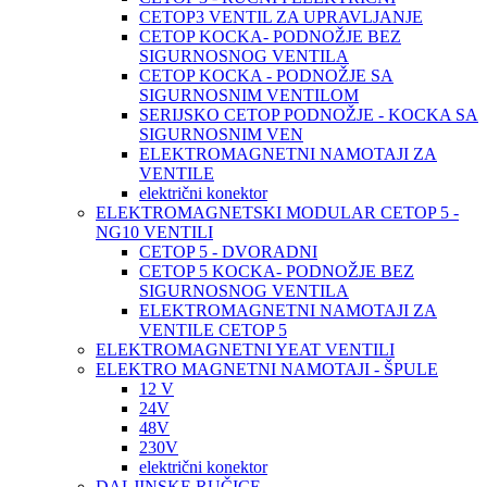
CETOP3 VENTIL ZA UPRAVLJANJE
CETOP KOCKA- PODNOŽJE BEZ
SIGURNOSNOG VENTILA
CETOP KOCKA - PODNOŽJE SA
SIGURNOSNIM VENTILOM
SERIJSKO CETOP PODNOŽJE - KOCKA SA
SIGURNOSNIM VEN
ELEKTROMAGNETNI NAMOTAJI ZA
VENTILE
električni konektor
ELEKTROMAGNETSKI MODULAR CETOP 5 -
NG10 VENTILI
CETOP 5 - DVORADNI
CETOP 5 KOCKA- PODNOŽJE BEZ
SIGURNOSNOG VENTILA
ELEKTROMAGNETNI NAMOTAJI ZA
VENTILE CETOP 5
ELEKTROMAGNETNI YEAT VENTILI
ELEKTRO MAGNETNI NAMOTAJI - ŠPULE
12 V
24V
48V
230V
električni konektor
DALJINSKE RUČICE