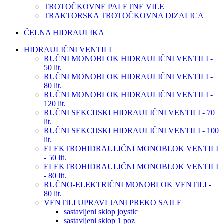
TROTOČKOVNE PALETNE VILE
TRAKTORSKA TROTOČKOVNA DIZALICA
ČELNA HIDRAULIKA
HIDRAULIČNI VENTILI
RUČNI MONOBLOK HIDRAULIČNI VENTILI -
50 lit.
RUČNI MONOBLOK HIDRAULIČNI VENTILI -
80 lit.
RUČNI MONOBLOK HIDRAULIČNI VENTILI -
120 lit.
RUČNI SEKCIJSKI HIDRAULIČNI VENTILI - 70
lit.
RUČNI SEKCIJSKI HIDRAULIČNI VENTILI - 100
lit.
ELEKTROHIDRAULIČNI MONOBLOK VENTILI
- 50 lit.
ELEKTROHIDRAULIČNI MONOBLOK VENTILI
- 80 lit.
RUČNO-ELEKTRIČNI MONOBLOK VENTILI -
80 lit.
VENTILI UPRAVLJANI PREKO SAJLE
sastavljeni sklop joystic
sastavljeni sklop 1 poz