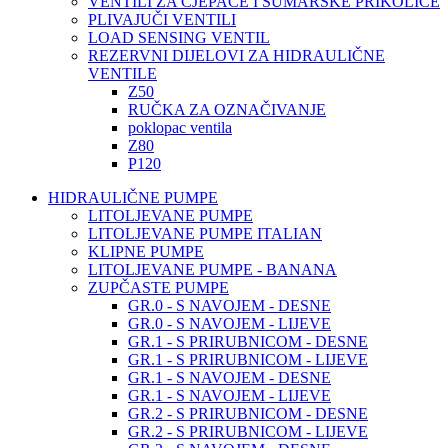
VENTILI ZA CJEPAČE I ŠUMARSKE PRIKOLICE
PLIVAJUČI VENTILI
LOAD SENSING VENTIL
REZERVNI DIJELOVI ZA HIDRAULIČNE
VENTILE
Z50
RUČKA ZA OZNAČIVANJE
poklopac ventila
Z80
P120
HIDRAULIČNE PUMPE
LITOLJEVANE PUMPE
LITOLJEVANE PUMPE ITALIAN
KLIPNE PUMPE
LITOLJEVANE PUMPE - BANANA
ZUPČASTE PUMPE
GR.0 - S NAVOJEM - DESNE
GR.0 - S NAVOJEM - LIJEVE
GR.1 - S PRIRUBNICOM - DESNE
GR.1 - S PRIRUBNICOM - LIJEVE
GR.1 - S NAVOJEM - DESNE
GR.1 - S NAVOJEM - LIJEVE
GR.2 - S PRIRUBNICOM - DESNE
GR.2 - S PRIRUBNICOM - LIJEVE