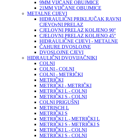
9MM VIJČANE OBUJMICE
21MM VIJČANE OBUJMICE
METALNE CIJEVI
HIDRAULIČNI PRIKLJUČAK RAVNI
CJEVOvNI PRELAZ
CJELOVNI PRELAZ KOLJENO 90°
CJELOVNI PRELAZ KOLJENO 45°
HIDRAULIČNE CIJEVI - METALNE
ČAHURE DVOSLOJNE
DVOSLOJNE CJEVI
HIDRAULIČNI DVOVIJAČNIKI
COLNI
COLNI - COLNI
COLNI - METRIČKI
METRIČKI
METRIČKI - METRIČKI
METRIČKI L - COLNI
METRIČKI S - COLNI
COLNI PRIGUŠNI
METRISCH L
METRIČKI S
METRIČKI L - METRIČKI L
METRIČKI S - METRIČKI S
METRIČKI L - COLNI
METRIČKI S - COLNI