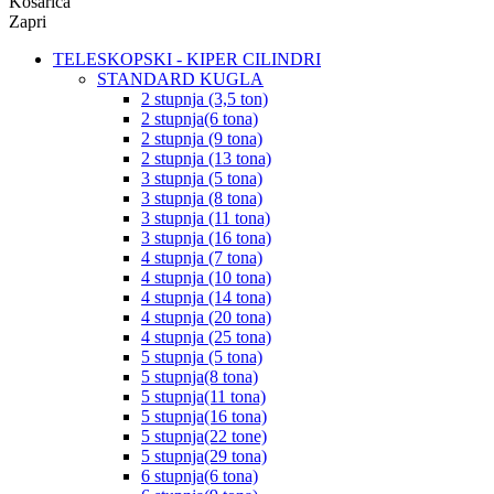
Košarica
Zapri
TELESKOPSKI - KIPER CILINDRI
STANDARD KUGLA
2 stupnja (3,5 ton)
2 stupnja(6 tona)
2 stupnja (9 tona)
2 stupnja (13 tona)
3 stupnja (5 tona)
3 stupnja (8 tona)
3 stupnja (11 tona)
3 stupnja (16 tona)
4 stupnja (7 tona)
4 stupnja (10 tona)
4 stupnja (14 tona)
4 stupnja (20 tona)
4 stupnja (25 tona)
5 stupnja (5 tona)
5 stupnja(8 tona)
5 stupnja(11 tona)
5 stupnja(16 tona)
5 stupnja(22 tone)
5 stupnja(29 tona)
6 stupnja(6 tona)