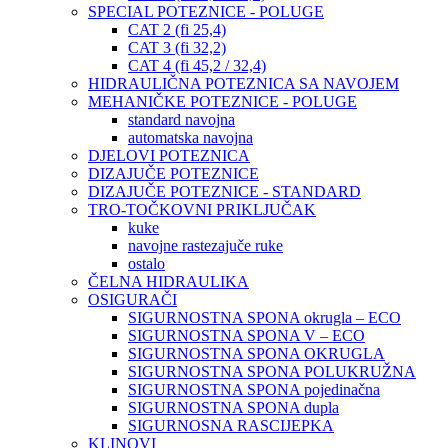
SPECIAL POTEZNICE - POLUGE
CAT 2 (fi 25,4)
CAT 3 (fi 32,2)
CAT 4 (fi 45,2 / 32,4)
HIDRAULIČNA POTEZNICA SA NAVOJEM
MEHANIČKE POTEZNICE - POLUGE
standard navojna
automatska navojna
DJELOVI POTEZNICA
DIZAJUČE POTEZNICE
DIZAJUČE POTEZNICE - STANDARD
TRO-TOČKOVNI PRIKLJUČAK
kuke
navojne rastezajuče ruke
ostalo
ČELNA HIDRAULIKA
OSIGURAČI
SIGURNOSTNA SPONA okrugla – ECO
SIGURNOSTNA SPONA V – ECO
SIGURNOSTNA SPONA OKRUGLA
SIGURNOSTNA SPONA POLUKRUŽNA
SIGURNOSTNA SPONA pojedinačna
SIGURNOSTNA SPONA dupla
SIGURNOSNA RASCIJEPKA
KLINOVI