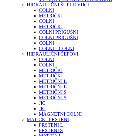
HIDRAULIČNI ŠUPLJI VIJCI
COLNI
METRIČKI
COLNI
METRIČKI
COLNI PRIGUŠNI
COLNI PRIGUŠNI
COLNI
COLNI – COLNI
HIDRAULIČNI ČEPOVI
COLNI
COLNI
METRIČKI
METRIČKI
METRIČNI L
METRIČNI L
METRIČNI S
METRIČNI S
JIC
JIC
MAGNETNI COLNI
MATICE I PRSTENI
PRSTENI L
PRSTENI S
MATICA L