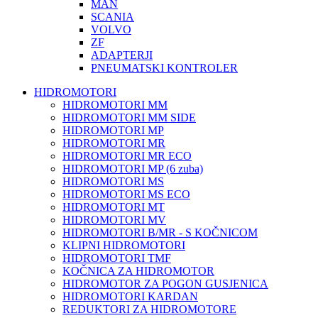
MAN
SCANIA
VOLVO
ZF
ADAPTERJI
PNEUMATSKI KONTROLER
HIDROMOTORI
HIDROMOTORI MM
HIDROMOTORI MM SIDE
HIDROMOTORI MP
HIDROMOTORI MR
HIDROMOTORI MR ECO
HIDROMOTORI MP (6 zuba)
HIDROMOTORI MS
HIDROMOTORI MS ECO
HIDROMOTORI MT
HIDROMOTORI MV
HIDROMOTORI B/MR - S KOČNICOM
KLIPNI HIDROMOTORI
HIDROMOTORI TMF
KOČNICA ZA HIDROMOTOR
HIDROMOTOR ZA POGON GUSJENICA
HIDROMOTORI KARDAN
REDUKTORI ZA HIDROMOTORE