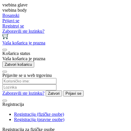
vsebina glave
vsebina body
Bosanski
Prijavi se
Registruj se
Zaboravili ste lozinku?
Vaša košarica je prazna
Košarica status
Vaša košarica je prazna
Zatvori košaricu
Prijavite se u web trgovinu
Zaboravili ste lozinku?
Zatvori
Prijavi se
Registracija
Registracija (fizičke osobe)
Registracija (pravne osobe)
Registracija za fizičke osobe