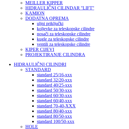
MEILLER KIPPER
HIDRAULIČNI CILINDAR ''LIFT''
KAMION
DODATNA OPREMA
uljni priključki
koljevke za teleskopske cilindre
nosači za teleskopske cilindre
kugle za teleskopske cilindre
ventili za teleskopske cilindre
KIPER CIJEVI
PROJEKTIRANJE CILINDRA
HIDRAULIČNI CILINDRI
STANDARD
standard 25/16-xxx
standard 32/20-xxx
standard 40/25-xxx
standard 50/30-xxx
standard 60/30-xxx
standard 60/40-xxx
standard 70-40-XXX
standard 80/40-xxx
standard 80/50-xxx
standard 100/50-xxx
HOLE