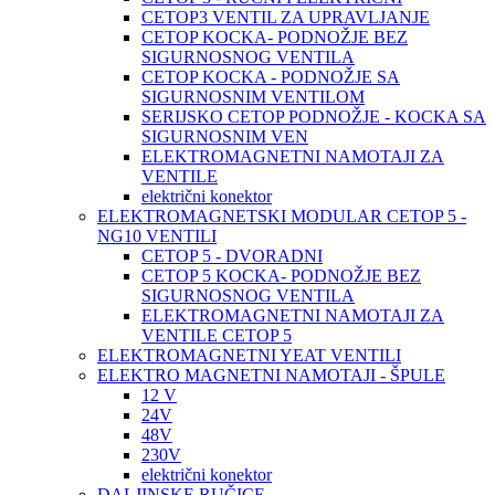
CETOP3 VENTIL ZA UPRAVLJANJE
CETOP KOCKA- PODNOŽJE BEZ
SIGURNOSNOG VENTILA
CETOP KOCKA - PODNOŽJE SA
SIGURNOSNIM VENTILOM
SERIJSKO CETOP PODNOŽJE - KOCKA SA
SIGURNOSNIM VEN
ELEKTROMAGNETNI NAMOTAJI ZA
VENTILE
električni konektor
ELEKTROMAGNETSKI MODULAR CETOP 5 -
NG10 VENTILI
CETOP 5 - DVORADNI
CETOP 5 KOCKA- PODNOŽJE BEZ
SIGURNOSNOG VENTILA
ELEKTROMAGNETNI NAMOTAJI ZA
VENTILE CETOP 5
ELEKTROMAGNETNI YEAT VENTILI
ELEKTRO MAGNETNI NAMOTAJI - ŠPULE
12 V
24V
48V
230V
električni konektor
DALJINSKE RUČICE