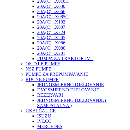
20A(C)...X016H
20A(C)...X030
20A(C)...X066
20A(C)...X085G
20A(C)...X102
20A(C)...X007
20A(C)...X224
20A(C)...X205
20A(C)...X086
20A(C)...X080
20A(C)...X201
PUMPA ZA TRAKTOR IMT
OSTALE PUMPE
NSZ PUMPE
PUMPE ZA PREPUMPAVANJE
RUČNE PUMPE
JEDNOSMJERNO DJELOVANJE
DVOSMJERNO DJELOVANJE
REZERVARI
JEDNOSMJERNO DJELOVANJE (
SAMOSTALNA )
UKAPČALICE
ISUZU
IVECO
MERCEDES