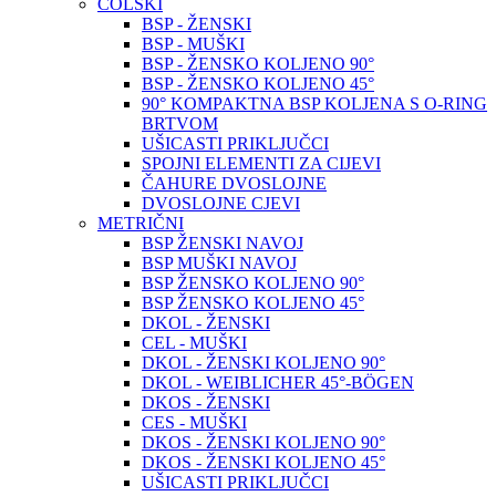
COLSKI
BSP - ŽENSKI
BSP - MUŠKI
BSP - ŽENSKO KOLJENO 90°
BSP - ŽENSKO KOLJENO 45°
90° KOMPAKTNA BSP KOLJENA S O-RING
BRTVOM
UŠICASTI PRIKLJUČCI
SPOJNI ELEMENTI ZA CIJEVI
ČAHURE DVOSLOJNE
DVOSLOJNE CJEVI
METRIČNI
BSP ŽENSKI NAVOJ
BSP MUŠKI NAVOJ
BSP ŽENSKO KOLJENO 90°
BSP ŽENSKO KOLJENO 45°
DKOL - ŽENSKI
CEL - MUŠKI
DKOL - ŽENSKI KOLJENO 90°
DKOL - WEIBLICHER 45°-BÖGEN
DKOS - ŽENSKI
CES - MUŠKI
DKOS - ŽENSKI KOLJENO 90°
DKOS - ŽENSKI KOLJENO 45°
UŠICASTI PRIKLJUČCI