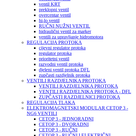
ventil KRT
preklopni ventil
overcentar ventil
hi-lo ventil
RUČNI NUŽNI VENTIL
hidraulični ventil za marker
ventili za upravljanje hidromotora
REGULACIJA PROTOKA
cijevni regulator protoka
regulator protoka
prioritetni ventil
razvodni ventil protoka
djeleni ventil protoka DFL
zupčasti razdjelnik protoka
VENTILI RAZDJELNIKA PROTOKA
VENTILI RAZDJELNIKA PROTOKA
VENTILI RAZDJELNIKA PROTOKA - DFL
ZUPČASTI RAZDJELNICI PROTOKA
REGULACIJA TLAKA
ELEKTROMAGNETSKI MODULAR CETOP 3 -
NG6 VENTILI
CETOP 3 - JEDNORADNI
CETOP 3 - DVORADNI
CETOP 3 - RUČNI
CETOP 3 - RUČNI I ELEKTRIČNI