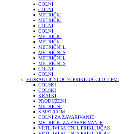
COLNI
COLNI
METRIČKI
METRIČKI
COLNI
COLNI
METRIČKI
METRIČKI
METRIČNI L
METRIČNI S
METRIČNI L
METRIČNI S
COLNI
COLNI
HIDRAULIČNI OČNI PRIKLJUČCI I CIJEVI
COLSKI
COLSKI
KRATKI
PRODUŽENI
METRIČNI
S MATICOM
COLNI ZA ZAVARIVANJE
METRIČKI ZA ZAVARIVANJE
VRTLJIVI KUTNI L PRIKLJUČAK
VRTLJIVI KUTNI S PRIKLJUČAK