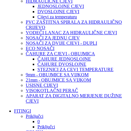
HIDRAULIČNE CJEVI
JEDNOSLOJNE CJEVI
DVOSLOJNE CJEVI
Cijevi za temperaturu
PVC ZAŠTITNA SPIRALA ZA HIDRAULIČNO
CRIJEVO
VODEČI LANAC ZA HIDRAULIČNE CJEVI
NOSAČI ZA JEDNU CJEV
NOSAČI ZA DVIJE CJEVI - DUPLI
ECO NOSAČI
ČAHURE ZA CJEVI - OBUJMICA
ČAHURE JEDNOSLOJNE
ČAHURE DVOSLOJNE
STEZNICI ZA CEVI TEMPERATURE
9mm - OBUJMICE SA VIJKOM
21mm - OBUJMICE SA VIJKOM
USISNE CIJEVI
VISOKOTLAČNI PERAČ
APARAT ZA DIGITALNO MERJENJE DUŽINE
CJEVI
FITINGI
Priključci
0
Priključci