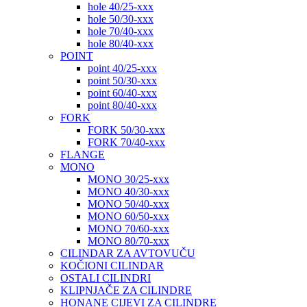
hole 40/25-xxx
hole 50/30-xxx
hole 70/40-xxx
hole 80/40-xxx
POINT
point 40/25-xxx
point 50/30-xxx
point 60/40-xxx
point 80/40-xxx
FORK
FORK 50/30-xxx
FORK 70/40-xxx
FLANGE
MONO
MONO 30/25-xxx
MONO 40/30-xxx
MONO 50/40-xxx
MONO 60/50-xxx
MONO 70/60-xxx
MONO 80/70-xxx
CILINDAR ZA AVTOVUČU
KOČIONI CILINDAR
OSTALI CILINDRI
KLIPNJAČE ZA CILINDRE
HONANE CIJEVI ZA CILINDRE