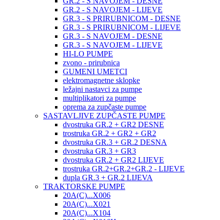
GR.2 - S NAVOJEM - DESNE
GR.2 - S NAVOJEM - LIJEVE
GR.3 - S PRIRUBNICOM - DESNE
GR.3 - S PRIRUBNICOM - LIJEVE
GR.3 - S NAVOJEM - DESNE
GR.3 - S NAVOJEM - LIJEVE
HI-LO PUMPE
zvono - prirubnica
GUMENI UMETCI
elektromagnetne sklopke
ležajni nastavci za pumpe
multiplikatori za pumpe
oprema za zupčaste pumpe
SASTAVLJIVE ZUPČASTE PUMPE
dvostruka GR.2 + GR2 DESNE
trostruka GR.2 + GR2 + GR2
dvostruka GR.3 + GR.2 DESNA
dvostruka GR.3 + GR3
dvostruka GR.2 + GR2 LIJEVE
trostruka GR.2+GR.2+GR.2 - LIJEVE
dupla GR.3 + GR.2 LIJEVA
TRAKTORSKE PUMPE
20A(C)...X006
20A(C)...X021
20A(C)...X104