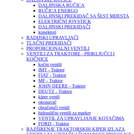
DALJINSKA RUČICA
RUČICA ENERGO
DALJINSKI PREKIDAČ SA ŠEST MIJESTA
ELEKTRIČNI JOYSTICK
DALJINSKI PREKIDAČI
konektori
RADIJSKI UPRAVLJAČI
TLAČNI PREKIDAČI
PROPORCIONALNI VENTILI
VENTILI ZA TRAKTORE - PRIKLJUČCI I
KOČNICE
kočni ventili
IMT - Traktor
FIAT - Traktor
MF - Traktor
JOHN DEERE - Traktor
DEUTZ - Traktor
kiper ventil
okopavač
obračajuči ventil
hidraulični ventili za marker
VENTIL ZA UPRAVLJANJE KOTAČIMA
FORD - Traktor
RAZŠIRENJE TRAKTORSKIH KIPER IZLAZA