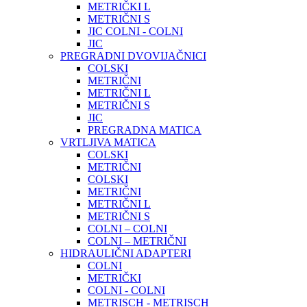
METRIČKI L
METRIČNI S
JIC COLNI - COLNI
JIC
PREGRADNI DVOVIJAČNICI
COLSKI
METRIČNI
METRIČNI L
METRIČNI S
JIC
PREGRADNA MATICA
VRTLJIVA MATICA
COLSKI
METRIČNI
COLSKI
METRIČNI
METRIČNI L
METRIČNI S
COLNI – COLNI
COLNI – METRIČNI
HIDRAULIČNI ADAPTERI
COLNI
METRIČKI
COLNI - COLNI
METRISCH - METRISCH