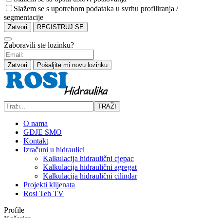
Slažem se s upotrebom podataka u svrhu profiliranja /
segmentacije
Zatvori
REGISTRUJ SE
Zaboravili ste lozinku?
Zatvori
Pošaljite mi novu lozinku
TRAŽI
O nama
GDJE SMO
Kontakt
Izračuni u hidraulici
Kalkulacija hidraulični cjepac
Kalkulacija hidraulični agregat
Kalkulacija hidraulični cilindar
Projekti klijenata
Rosi Teh TV
Profile