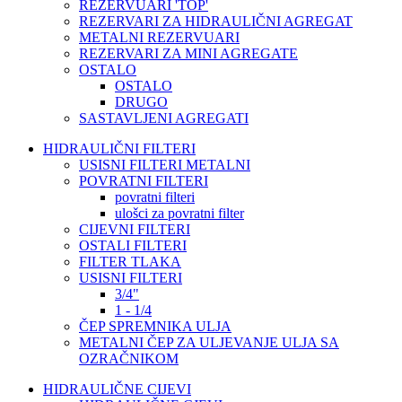
REZERVUARI 'TOP'
REZERVARI ZA HIDRAULIČNI AGREGAT
METALNI REZERVUARI
REZERVARI ZA MINI AGREGATE
OSTALO
OSTALO
DRUGO
SASTAVLJENI AGREGATI
HIDRAULIČNI FILTERI
USISNI FILTERI METALNI
POVRATNI FILTERI
povratni filteri
ulošci za povratni filter
CIJEVNI FILTERI
OSTALI FILTERI
FILTER TLAKA
USISNI FILTERI
3/4"
1 - 1/4
ČEP SPREMNIKA ULJA
METALNI ČEP ZA ULJEVANJE ULJA SA
OZRAČNIKOM
HIDRAULIČNE CIJEVI