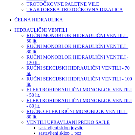
TROTOČKOVNE PALETNE VILE
TRAKTORSKA TROTOČKOVNA DIZALICA
ČELNA HIDRAULIKA
HIDRAULIČNI VENTILI
RUČNI MONOBLOK HIDRAULIČNI VENTILI -
50 lit.
RUČNI MONOBLOK HIDRAULIČNI VENTILI -
80 lit.
RUČNI MONOBLOK HIDRAULIČNI VENTILI -
120 lit.
RUČNI SEKCIJSKI HIDRAULIČNI VENTILI - 70
lit.
RUČNI SEKCIJSKI HIDRAULIČNI VENTILI - 100
lit.
ELEKTROHIDRAULIČNI MONOBLOK VENTILI
- 50 lit.
ELEKTROHIDRAULIČNI MONOBLOK VENTILI
- 80 lit.
RUČNO-ELEKTRIČNI MONOBLOK VENTILI -
80 lit.
VENTILI UPRAVLJANI PREKO SAJLE
sastavljeni sklop joystic
sastavljeni sklop 1 poz