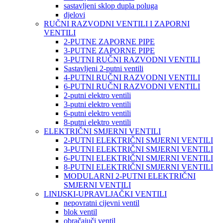
sastavljeni sklop dupla poluga
djelovi
RUČNI RAZVODNI VENTILI I ZAPORNI
VENTILI
2-PUTNE ZAPORNE PIPE
3-PUTNE ZAPORNE PIPE
3-PUTNI RUČNI RAZVODNI VENTILI
Sastavljeni 2-putni ventili
4-PUTNI RUČNI RAZVODNI VENTILI
6-PUTNI RUČNI RAZVODNI VENTILI
2-putni elektro ventili
3-putni elektro ventili
6-putni elektro ventili
8-putni elektro ventili
ELEKTRIČNI SMJERNI VENTILI
2-PUTNI ELEKTRIČNI SMJERNI VENTILI
3-PUTNI ELEKTRIČNI SMJERNI VENTILI
6-PUTNI ELEKTRIČNI SMJERNI VENTILI
8-PUTNI ELEKTRIČNI SMJERNI VENTILI
MODULARNI 2-PUTNI ELEKTRIČNI
SMJERNI VENTILI
LINIJSKI-UPRAVLJAČKI VENTILI
nepovratni cijevni ventil
blok ventil
obračajuči ventil