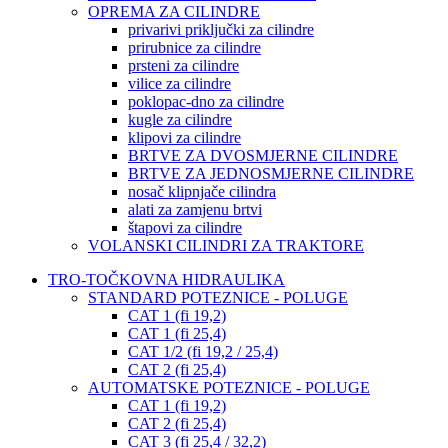
OPREMA ZA CILINDRE
privarivi priključki za cilindre
prirubnice za cilindre
prsteni za cilindre
vilice za cilindre
poklopac-dno za cilindre
kugle za cilindre
klipovi za cilindre
BRTVE ZA DVOSMJERNE CILINDRE
BRTVE ZA JEDNOSMJERNE CILINDRE
nosač klipnjače cilindra
alati za zamjenu brtvi
štapovi za cilindre
VOLANSKI CILINDRI ZA TRAKTORE
TRO-TOČKOVNA HIDRAULIKA
STANDARD POTEZNICE - POLUGE
CAT 1 (fi 19,2)
CAT 1 (fi 25,4)
CAT 1/2 (fi 19,2 / 25,4)
CAT 2 (fi 25,4)
AUTOMATSKE POTEZNICE - POLUGE
CAT 1 (fi 19,2)
CAT 2 (fi 25,4)
CAT 3 (fi 25,4 / 32,2)