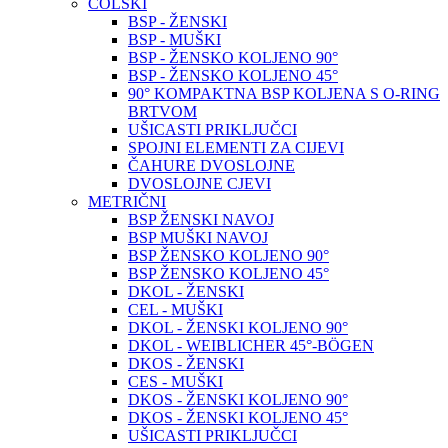
COLSKI
BSP - ŽENSKI
BSP - MUŠKI
BSP - ŽENSKO KOLJENO 90°
BSP - ŽENSKO KOLJENO 45°
90° KOMPAKTNA BSP KOLJENA S O-RING
BRTVOM
UŠICASTI PRIKLJUČCI
SPOJNI ELEMENTI ZA CIJEVI
ČAHURE DVOSLOJNE
DVOSLOJNE CJEVI
METRIČNI
BSP ŽENSKI NAVOJ
BSP MUŠKI NAVOJ
BSP ŽENSKO KOLJENO 90°
BSP ŽENSKO KOLJENO 45°
DKOL - ŽENSKI
CEL - MUŠKI
DKOL - ŽENSKI KOLJENO 90°
DKOL - WEIBLICHER 45°-BÖGEN
DKOS - ŽENSKI
CES - MUŠKI
DKOS - ŽENSKI KOLJENO 90°
DKOS - ŽENSKI KOLJENO 45°
UŠICASTI PRIKLJUČCI