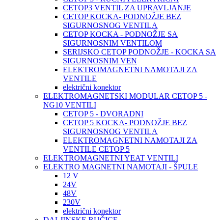
CETOP3 VENTIL ZA UPRAVLJANJE
CETOP KOCKA- PODNOŽJE BEZ
SIGURNOSNOG VENTILA
CETOP KOCKA - PODNOŽJE SA
SIGURNOSNIM VENTILOM
SERIJSKO CETOP PODNOŽJE - KOCKA SA
SIGURNOSNIM VEN
ELEKTROMAGNETNI NAMOTAJI ZA
VENTILE
električni konektor
ELEKTROMAGNETSKI MODULAR CETOP 5 -
NG10 VENTILI
CETOP 5 - DVORADNI
CETOP 5 KOCKA- PODNOŽJE BEZ
SIGURNOSNOG VENTILA
ELEKTROMAGNETNI NAMOTAJI ZA
VENTILE CETOP 5
ELEKTROMAGNETNI YEAT VENTILI
ELEKTRO MAGNETNI NAMOTAJI - ŠPULE
12 V
24V
48V
230V
električni konektor
DALJINSKE RUČICE