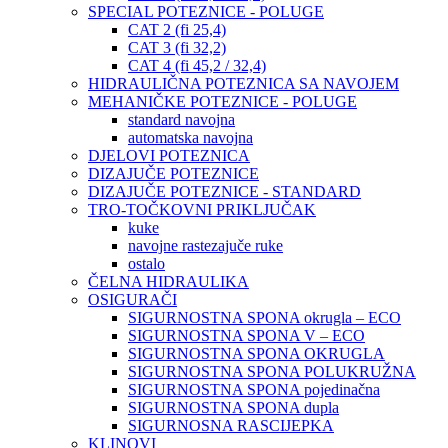
SPECIAL POTEZNICE - POLUGE
CAT 2 (fi 25,4)
CAT 3 (fi 32,2)
CAT 4 (fi 45,2 / 32,4)
HIDRAULIČNA POTEZNICA SA NAVOJEM
MEHANIČKE POTEZNICE - POLUGE
standard navojna
automatska navojna
DJELOVI POTEZNICA
DIZAJUČE POTEZNICE
DIZAJUČE POTEZNICE - STANDARD
TRO-TOČKOVNI PRIKLJUČAK
kuke
navojne rastezajuče ruke
ostalo
ČELNA HIDRAULIKA
OSIGURAČI
SIGURNOSTNA SPONA okrugla – ECO
SIGURNOSTNA SPONA V – ECO
SIGURNOSTNA SPONA OKRUGLA
SIGURNOSTNA SPONA POLUKRUŽNA
SIGURNOSTNA SPONA pojedinačna
SIGURNOSTNA SPONA dupla
SIGURNOSNA RASCIJEPKA
KLINOVI