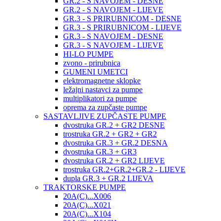
GR.2 - S NAVOJEM - DESNE
GR.2 - S NAVOJEM - LIJEVE
GR.3 - S PRIRUBNICOM - DESNE
GR.3 - S PRIRUBNICOM - LIJEVE
GR.3 - S NAVOJEM - DESNE
GR.3 - S NAVOJEM - LIJEVE
HI-LO PUMPE
zvono - prirubnica
GUMENI UMETCI
elektromagnetne sklopke
ležajni nastavci za pumpe
multiplikatori za pumpe
oprema za zupčaste pumpe
SASTAVLJIVE ZUPČASTE PUMPE
dvostruka GR.2 + GR2 DESNE
trostruka GR.2 + GR2 + GR2
dvostruka GR.3 + GR.2 DESNA
dvostruka GR.3 + GR3
dvostruka GR.2 + GR2 LIJEVE
trostruka GR.2+GR.2+GR.2 - LIJEVE
dupla GR.3 + GR.2 LIJEVA
TRAKTORSKE PUMPE
20A(C)...X006
20A(C)...X021
20A(C)...X104