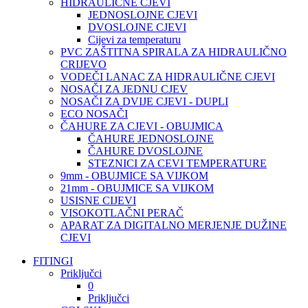
HIDRAULIČNE CJEVI
JEDNOSLOJNE CJEVI
DVOSLOJNE CJEVI
Cijevi za temperaturu
PVC ZAŠTITNA SPIRALA ZA HIDRAULIČNO
CRIJEVO
VODEČI LANAC ZA HIDRAULIČNE CJEVI
NOSAČI ZA JEDNU CJEV
NOSAČI ZA DVIJE CJEVI - DUPLI
ECO NOSAČI
ČAHURE ZA CJEVI - OBUJMICA
ČAHURE JEDNOSLOJNE
ČAHURE DVOSLOJNE
STEZNICI ZA CEVI TEMPERATURE
9mm - OBUJMICE SA VIJKOM
21mm - OBUJMICE SA VIJKOM
USISNE CIJEVI
VISOKOTLAČNI PERAČ
APARAT ZA DIGITALNO MERJENJE DUŽINE
CJEVI
FITINGI
Priključci
0
Priključci