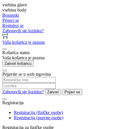
vsebina glave
vsebina body
Bosanski
Prijavi se
Registruj se
Zaboravili ste lozinku?
Vaša košarica je prazna
Košarica status
Vaša košarica je prazna
Zatvori košaricu
Prijavite se u web trgovinu
Zaboravili ste lozinku?
Zatvori
Prijavi se
Registracija
Registracija (fizičke osobe)
Registracija (pravne osobe)
Registracija za fizičke osobe