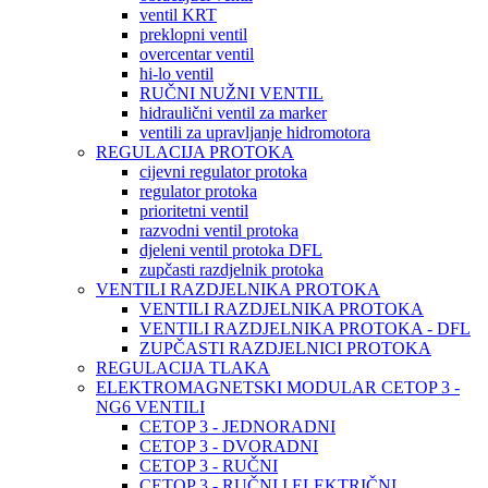
ventil KRT
preklopni ventil
overcentar ventil
hi-lo ventil
RUČNI NUŽNI VENTIL
hidraulični ventil za marker
ventili za upravljanje hidromotora
REGULACIJA PROTOKA
cijevni regulator protoka
regulator protoka
prioritetni ventil
razvodni ventil protoka
djeleni ventil protoka DFL
zupčasti razdjelnik protoka
VENTILI RAZDJELNIKA PROTOKA
VENTILI RAZDJELNIKA PROTOKA
VENTILI RAZDJELNIKA PROTOKA - DFL
ZUPČASTI RAZDJELNICI PROTOKA
REGULACIJA TLAKA
ELEKTROMAGNETSKI MODULAR CETOP 3 -
NG6 VENTILI
CETOP 3 - JEDNORADNI
CETOP 3 - DVORADNI
CETOP 3 - RUČNI
CETOP 3 - RUČNI I ELEKTRIČNI