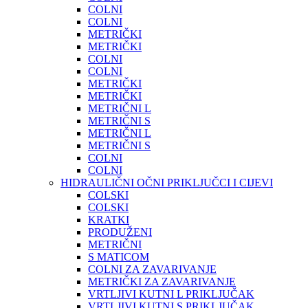
COLNI
COLNI
METRIČKI
METRIČKI
COLNI
COLNI
METRIČKI
METRIČKI
METRIČNI L
METRIČNI S
METRIČNI L
METRIČNI S
COLNI
COLNI
HIDRAULIČNI OČNI PRIKLJUČCI I CIJEVI
COLSKI
COLSKI
KRATKI
PRODUŽENI
METRIČNI
S MATICOM
COLNI ZA ZAVARIVANJE
METRIČKI ZA ZAVARIVANJE
VRTLJIVI KUTNI L PRIKLJUČAK
VRTLJIVI KUTNI S PRIKLJUČAK