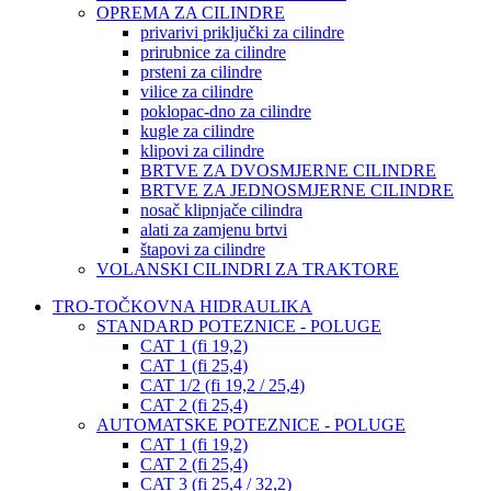
OPREMA ZA CILINDRE
privarivi priključki za cilindre
prirubnice za cilindre
prsteni za cilindre
vilice za cilindre
poklopac-dno za cilindre
kugle za cilindre
klipovi za cilindre
BRTVE ZA DVOSMJERNE CILINDRE
BRTVE ZA JEDNOSMJERNE CILINDRE
nosač klipnjače cilindra
alati za zamjenu brtvi
štapovi za cilindre
VOLANSKI CILINDRI ZA TRAKTORE
TRO-TOČKOVNA HIDRAULIKA
STANDARD POTEZNICE - POLUGE
CAT 1 (fi 19,2)
CAT 1 (fi 25,4)
CAT 1/2 (fi 19,2 / 25,4)
CAT 2 (fi 25,4)
AUTOMATSKE POTEZNICE - POLUGE
CAT 1 (fi 19,2)
CAT 2 (fi 25,4)
CAT 3 (fi 25,4 / 32,2)