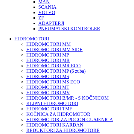
MAN
SCANIA
VOLVO
ZF
ADAPTERJI
PNEUMATSKI KONTROLER
HIDROMOTORI
HIDROMOTORI MM
HIDROMOTORI MM SIDE
HIDROMOTORI MP
HIDROMOTORI MR
HIDROMOTORI MR ECO
HIDROMOTORI MP (6 zuba)
HIDROMOTORI MS
HIDROMOTORI MS ECO
HIDROMOTORI MT
HIDROMOTORI MV
HIDROMOTORI B/MR - S KOČNICOM
KLIPNI HIDROMOTORI
HIDROMOTORI TMF
KOČNICA ZA HIDROMOTOR
HIDROMOTOR ZA POGON GUSJENICA
HIDROMOTORI KARDAN
REDUKTORI ZA HIDROMOTORE