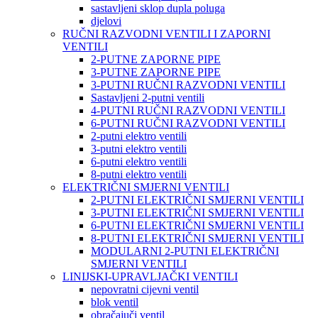
sastavljeni sklop dupla poluga
djelovi
RUČNI RAZVODNI VENTILI I ZAPORNI
VENTILI
2-PUTNE ZAPORNE PIPE
3-PUTNE ZAPORNE PIPE
3-PUTNI RUČNI RAZVODNI VENTILI
Sastavljeni 2-putni ventili
4-PUTNI RUČNI RAZVODNI VENTILI
6-PUTNI RUČNI RAZVODNI VENTILI
2-putni elektro ventili
3-putni elektro ventili
6-putni elektro ventili
8-putni elektro ventili
ELEKTRIČNI SMJERNI VENTILI
2-PUTNI ELEKTRIČNI SMJERNI VENTILI
3-PUTNI ELEKTRIČNI SMJERNI VENTILI
6-PUTNI ELEKTRIČNI SMJERNI VENTILI
8-PUTNI ELEKTRIČNI SMJERNI VENTILI
MODULARNI 2-PUTNI ELEKTRIČNI
SMJERNI VENTILI
LINIJSKI-UPRAVLJAČKI VENTILI
nepovratni cijevni ventil
blok ventil
obračajuči ventil