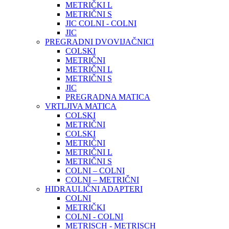
METRIČKI L
METRIČNI S
JIC COLNI - COLNI
JIC
PREGRADNI DVOVIJAČNICI
COLSKI
METRIČNI
METRIČNI L
METRIČNI S
JIC
PREGRADNA MATICA
VRTLJIVA MATICA
COLSKI
METRIČNI
COLSKI
METRIČNI
METRIČNI L
METRIČNI S
COLNI – COLNI
COLNI – METRIČNI
HIDRAULIČNI ADAPTERI
COLNI
METRIČKI
COLNI - COLNI
METRISCH - METRISCH