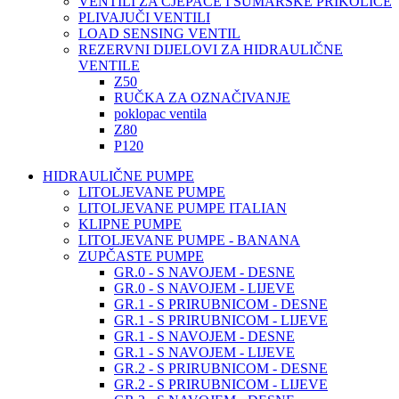
VENTILI ZA CJEPAČE I ŠUMARSKE PRIKOLICE
PLIVAJUČI VENTILI
LOAD SENSING VENTIL
REZERVNI DIJELOVI ZA HIDRAULIČNE
VENTILE
Z50
RUČKA ZA OZNAČIVANJE
poklopac ventila
Z80
P120
HIDRAULIČNE PUMPE
LITOLJEVANE PUMPE
LITOLJEVANE PUMPE ITALIAN
KLIPNE PUMPE
LITOLJEVANE PUMPE - BANANA
ZUPČASTE PUMPE
GR.0 - S NAVOJEM - DESNE
GR.0 - S NAVOJEM - LIJEVE
GR.1 - S PRIRUBNICOM - DESNE
GR.1 - S PRIRUBNICOM - LIJEVE
GR.1 - S NAVOJEM - DESNE
GR.1 - S NAVOJEM - LIJEVE
GR.2 - S PRIRUBNICOM - DESNE
GR.2 - S PRIRUBNICOM - LIJEVE