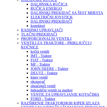
DALJINSKA RUČICA
RUČICA ENERGO
DALJINSKI PREKIDAČ SA ŠEST MIJESTA
ELEKTRIČNI JOYSTICK
DALJINSKI PREKIDAČI
konektori
RADIJSKI UPRAVLJAČI
TLAČNI PREKIDAČI
PROPORCIONALNI VENTILI
VENTILI ZA TRAKTORE - PRIKLJUČCI I
KOČNICE
kočni ventili
IMT - Traktor
FIAT - Traktor
MF - Traktor
JOHN DEERE - Traktor
DEUTZ - Traktor
kiper ventil
okopavač
obračajuči ventil
hidraulični ventili za marker
VENTIL ZA UPRAVLJANJE KOTAČIMA
FORD - Traktor
RAZŠIRENJE TRAKTORSKIH KIPER IZLAZA