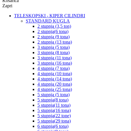
Košarica
Zapri
TELESKOPSKI - KIPER CILINDRI
STANDARD KUGLA
2 stupnja (3,5 ton)
2 stupnja(6 tona)
2 stupnja (9 tona)
2 stupnja (13 tona)
3 stupnja (5 tona)
3 stupnja (8 tona)
3 stupnja (11 tona)
3 stupnja (16 tona)
4 stupnja (7 tona)
4 stupnja (10 tona)
4 stupnja (14 tona)
4 stupnja (20 tona)
4 stupnja (25 tona)
5 stupnja (5 tona)
5 stupnja(8 tona)
5 stupnja(11 tona)
5 stupnja(16 tona)
5 stupnja(22 tone)
5 stupnja(29 tona)
6 stupnja(6 tona)