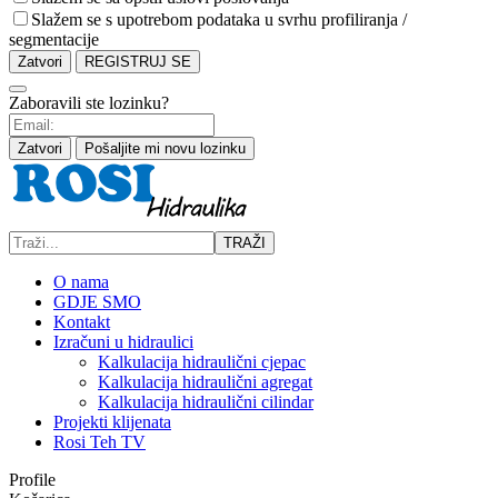
Slažem se s upotrebom podataka u svrhu profiliranja /
segmentacije
Zatvori
REGISTRUJ SE
Zaboravili ste lozinku?
Zatvori
Pošaljite mi novu lozinku
TRAŽI
O nama
GDJE SMO
Kontakt
Izračuni u hidraulici
Kalkulacija hidraulični cjepac
Kalkulacija hidraulični agregat
Kalkulacija hidraulični cilindar
Projekti klijenata
Rosi Teh TV
Profile