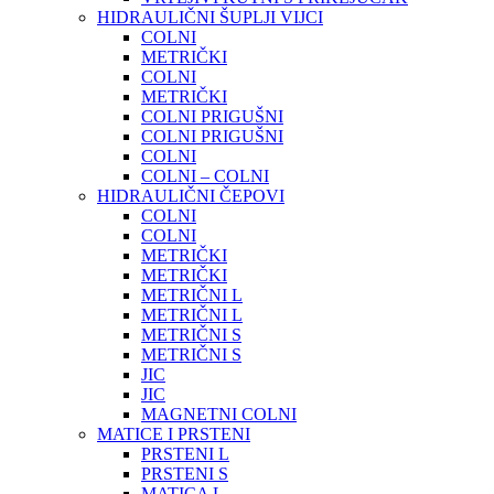
HIDRAULIČNI ŠUPLJI VIJCI
COLNI
METRIČKI
COLNI
METRIČKI
COLNI PRIGUŠNI
COLNI PRIGUŠNI
COLNI
COLNI – COLNI
HIDRAULIČNI ČEPOVI
COLNI
COLNI
METRIČKI
METRIČKI
METRIČNI L
METRIČNI L
METRIČNI S
METRIČNI S
JIC
JIC
MAGNETNI COLNI
MATICE I PRSTENI
PRSTENI L
PRSTENI S
MATICA L