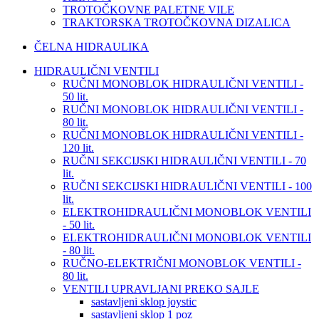
TROTOČKOVNE PALETNE VILE
TRAKTORSKA TROTOČKOVNA DIZALICA
ČELNA HIDRAULIKA
HIDRAULIČNI VENTILI
RUČNI MONOBLOK HIDRAULIČNI VENTILI -
50 lit.
RUČNI MONOBLOK HIDRAULIČNI VENTILI -
80 lit.
RUČNI MONOBLOK HIDRAULIČNI VENTILI -
120 lit.
RUČNI SEKCIJSKI HIDRAULIČNI VENTILI - 70
lit.
RUČNI SEKCIJSKI HIDRAULIČNI VENTILI - 100
lit.
ELEKTROHIDRAULIČNI MONOBLOK VENTILI
- 50 lit.
ELEKTROHIDRAULIČNI MONOBLOK VENTILI
- 80 lit.
RUČNO-ELEKTRIČNI MONOBLOK VENTILI -
80 lit.
VENTILI UPRAVLJANI PREKO SAJLE
sastavljeni sklop joystic
sastavljeni sklop 1 poz