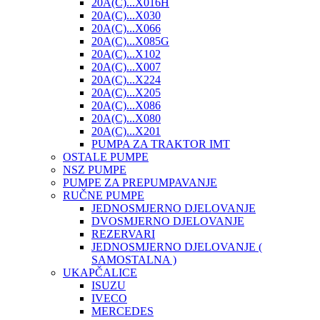
20A(C)...X016H
20A(C)...X030
20A(C)...X066
20A(C)...X085G
20A(C)...X102
20A(C)...X007
20A(C)...X224
20A(C)...X205
20A(C)...X086
20A(C)...X080
20A(C)...X201
PUMPA ZA TRAKTOR IMT
OSTALE PUMPE
NSZ PUMPE
PUMPE ZA PREPUMPAVANJE
RUČNE PUMPE
JEDNOSMJERNO DJELOVANJE
DVOSMJERNO DJELOVANJE
REZERVARI
JEDNOSMJERNO DJELOVANJE (
SAMOSTALNA )
UKAPČALICE
ISUZU
IVECO
MERCEDES