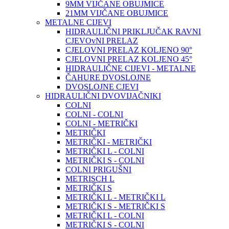
9MM VIJČANE OBUJMICE
21MM VIJČANE OBUJMICE
METALNE CIJEVI
HIDRAULIČNI PRIKLJUČAK RAVNI
CJEVOvNI PRELAZ
CJELOVNI PRELAZ KOLJENO 90°
CJELOVNI PRELAZ KOLJENO 45°
HIDRAULIČNE CIJEVI - METALNE
ČAHURE DVOSLOJNE
DVOSLOJNE CJEVI
HIDRAULIČNI DVOVIJAČNIKI
COLNI
COLNI - COLNI
COLNI - METRIČKI
METRIČKI
METRIČKI - METRIČKI
METRIČKI L - COLNI
METRIČKI S - COLNI
COLNI PRIGUŠNI
METRISCH L
METRIČKI S
METRIČKI L - METRIČKI L
METRIČKI S - METRIČKI S
METRIČKI L - COLNI
METRIČKI S - COLNI