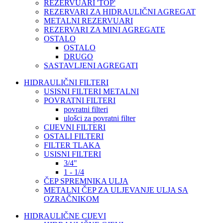
REZERVUARI 'TOP'
REZERVARI ZA HIDRAULIČNI AGREGAT
METALNI REZERVUARI
REZERVARI ZA MINI AGREGATE
OSTALO
OSTALO
DRUGO
SASTAVLJENI AGREGATI
HIDRAULIČNI FILTERI
USISNI FILTERI METALNI
POVRATNI FILTERI
povratni filteri
ulošci za povratni filter
CIJEVNI FILTERI
OSTALI FILTERI
FILTER TLAKA
USISNI FILTERI
3/4"
1 - 1/4
ČEP SPREMNIKA ULJA
METALNI ČEP ZA ULJEVANJE ULJA SA
OZRAČNIKOM
HIDRAULIČNE CIJEVI