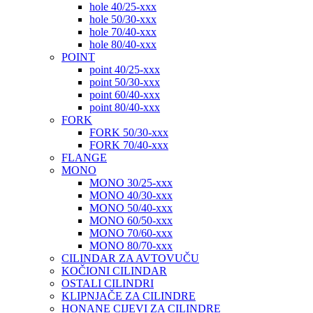
hole 40/25-xxx
hole 50/30-xxx
hole 70/40-xxx
hole 80/40-xxx
POINT
point 40/25-xxx
point 50/30-xxx
point 60/40-xxx
point 80/40-xxx
FORK
FORK 50/30-xxx
FORK 70/40-xxx
FLANGE
MONO
MONO 30/25-xxx
MONO 40/30-xxx
MONO 50/40-xxx
MONO 60/50-xxx
MONO 70/60-xxx
MONO 80/70-xxx
CILINDAR ZA AVTOVUČU
KOČIONI CILINDAR
OSTALI CILINDRI
KLIPNJAČE ZA CILINDRE
HONANE CIJEVI ZA CILINDRE