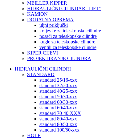
MEILLER KIPPER
HIDRAULIČNI CILINDAR ''LIFT''
KAMION
DODATNA OPREMA
uljni priključki
koljevke za teleskopske cilindre
nosači za teleskopske cilindre
kugle za teleskopske cilindre
ventili za teleskopske cilindre
KIPER CIJEVI
PROJEKTIRANJE CILINDRA
HIDRAULIČNI CILINDRI
STANDARD
standard 25/16-xxx
standard 32/20-xxx
standard 40/25-xxx
standard 50/30-xxx
standard 60/30-xxx
standard 60/40-xxx
standard 70-40-XXX
standard 80/40-xxx
standard 80/50-xxx
standard 100/50-xxx
HOLE