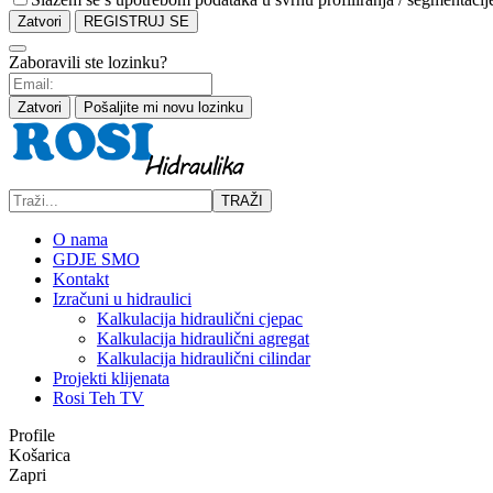
Zatvori
REGISTRUJ SE
Zaboravili ste lozinku?
Zatvori
Pošaljite mi novu lozinku
TRAŽI
O nama
GDJE SMO
Kontakt
Izračuni u hidraulici
Kalkulacija hidraulični cjepac
Kalkulacija hidraulični agregat
Kalkulacija hidraulični cilindar
Projekti klijenata
Rosi Teh TV
Profile
Košarica
Zapri