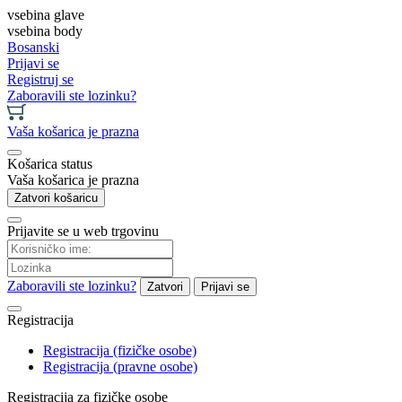
vsebina glave
vsebina body
Bosanski
Prijavi se
Registruj se
Zaboravili ste lozinku?
Vaša košarica je prazna
Košarica status
Vaša košarica je prazna
Zatvori košaricu
Prijavite se u web trgovinu
Zaboravili ste lozinku?
Zatvori
Prijavi se
Registracija
Registracija (fizičke osobe)
Registracija (pravne osobe)
Registracija za fizičke osobe