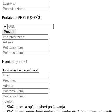
Podatci o PREDUZEĆU
Preveri
Kontakt podatci
Slažem se sa
opštii uslovi poslovanja
Slažem se s upotrebom podataka u svrhu profiliranja / segmentacij