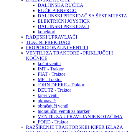
DALJINSKA RUČICA
RUČICA ENERGO
DALJINSKI PREKIDAČ SA ŠEST MIJESTA
ELEKTRIČNI JOYSTICK
DALJINSKI PREKIDAČI
konektori
RADIJSKI UPRAVLJAČI
TLAČNI PREKIDAČI
PROPORCIONALNI VENTILI
VENTILI ZA TRAKTORE - PRIKLJUČCI I
KOČNICE
kočni ventili
IMT - Traktor
FIAT - Traktor
MF - Traktor
JOHN DEERE - Traktor
DEUTZ - Traktor
kiper ventil
okopavač
obračajuči ventil
hidraulični ventili za marker
VENTIL ZA UPRAVLJANJE KOTAČIMA
FORD - Traktor
RAZŠIRENJE TRAKTORSKIH KIPER IZLAZA