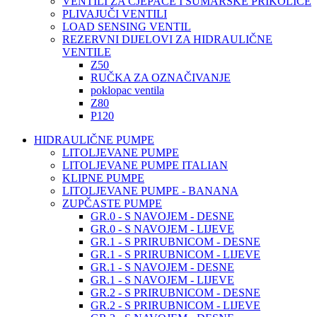
VENTILI ZA CJEPAČE I ŠUMARSKE PRIKOLICE
PLIVAJUČI VENTILI
LOAD SENSING VENTIL
REZERVNI DIJELOVI ZA HIDRAULIČNE
VENTILE
Z50
RUČKA ZA OZNAČIVANJE
poklopac ventila
Z80
P120
HIDRAULIČNE PUMPE
LITOLJEVANE PUMPE
LITOLJEVANE PUMPE ITALIAN
KLIPNE PUMPE
LITOLJEVANE PUMPE - BANANA
ZUPČASTE PUMPE
GR.0 - S NAVOJEM - DESNE
GR.0 - S NAVOJEM - LIJEVE
GR.1 - S PRIRUBNICOM - DESNE
GR.1 - S PRIRUBNICOM - LIJEVE
GR.1 - S NAVOJEM - DESNE
GR.1 - S NAVOJEM - LIJEVE
GR.2 - S PRIRUBNICOM - DESNE
GR.2 - S PRIRUBNICOM - LIJEVE