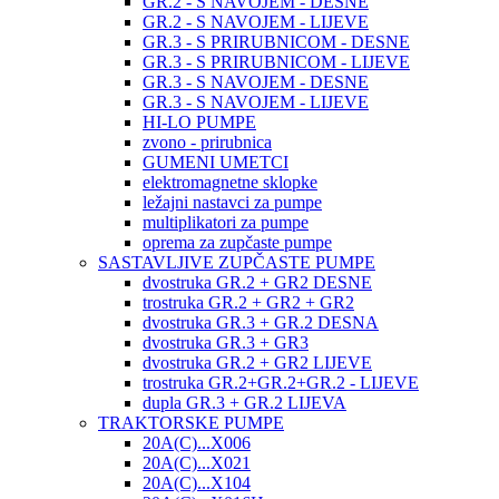
GR.2 - S NAVOJEM - DESNE
GR.2 - S NAVOJEM - LIJEVE
GR.3 - S PRIRUBNICOM - DESNE
GR.3 - S PRIRUBNICOM - LIJEVE
GR.3 - S NAVOJEM - DESNE
GR.3 - S NAVOJEM - LIJEVE
HI-LO PUMPE
zvono - prirubnica
GUMENI UMETCI
elektromagnetne sklopke
ležajni nastavci za pumpe
multiplikatori za pumpe
oprema za zupčaste pumpe
SASTAVLJIVE ZUPČASTE PUMPE
dvostruka GR.2 + GR2 DESNE
trostruka GR.2 + GR2 + GR2
dvostruka GR.3 + GR.2 DESNA
dvostruka GR.3 + GR3
dvostruka GR.2 + GR2 LIJEVE
trostruka GR.2+GR.2+GR.2 - LIJEVE
dupla GR.3 + GR.2 LIJEVA
TRAKTORSKE PUMPE
20A(C)...X006
20A(C)...X021
20A(C)...X104