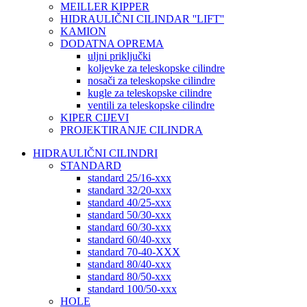
MEILLER KIPPER
HIDRAULIČNI CILINDAR ''LIFT''
KAMION
DODATNA OPREMA
uljni priključki
koljevke za teleskopske cilindre
nosači za teleskopske cilindre
kugle za teleskopske cilindre
ventili za teleskopske cilindre
KIPER CIJEVI
PROJEKTIRANJE CILINDRA
HIDRAULIČNI CILINDRI
STANDARD
standard 25/16-xxx
standard 32/20-xxx
standard 40/25-xxx
standard 50/30-xxx
standard 60/30-xxx
standard 60/40-xxx
standard 70-40-XXX
standard 80/40-xxx
standard 80/50-xxx
standard 100/50-xxx
HOLE