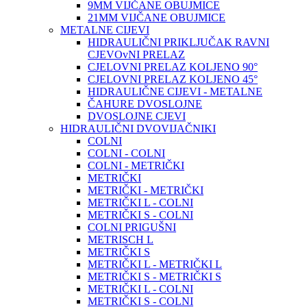
9MM VIJČANE OBUJMICE
21MM VIJČANE OBUJMICE
METALNE CIJEVI
HIDRAULIČNI PRIKLJUČAK RAVNI
CJEVOvNI PRELAZ
CJELOVNI PRELAZ KOLJENO 90°
CJELOVNI PRELAZ KOLJENO 45°
HIDRAULIČNE CIJEVI - METALNE
ČAHURE DVOSLOJNE
DVOSLOJNE CJEVI
HIDRAULIČNI DVOVIJAČNIKI
COLNI
COLNI - COLNI
COLNI - METRIČKI
METRIČKI
METRIČKI - METRIČKI
METRIČKI L - COLNI
METRIČKI S - COLNI
COLNI PRIGUŠNI
METRISCH L
METRIČKI S
METRIČKI L - METRIČKI L
METRIČKI S - METRIČKI S
METRIČKI L - COLNI
METRIČKI S - COLNI