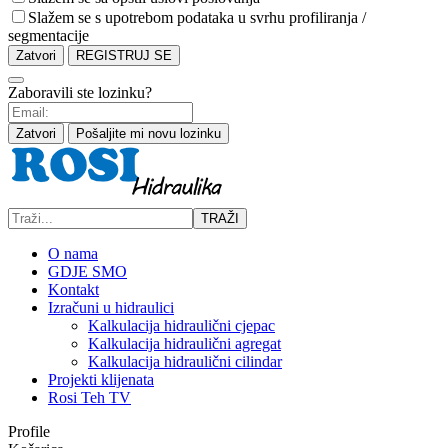
Slažem se s upotrebom podataka u svrhu profiliranja /
segmentacije
Zatvori
REGISTRUJ SE
Zaboravili ste lozinku?
Zatvori
Pošaljite mi novu lozinku
TRAŽI
O nama
GDJE SMO
Kontakt
Izračuni u hidraulici
Kalkulacija hidraulični cjepac
Kalkulacija hidraulični agregat
Kalkulacija hidraulični cilindar
Projekti klijenata
Rosi Teh TV
Profile