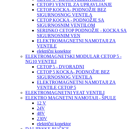
CETOP3 VENTIL ZA UPRAVLJANJE
CETOP KOCKA- PODNOŽJE BEZ
SIGURNOSNOG VENTILA
CETOP KOCKA - PODNOŽJE SA
SIGURNOSNIM VENTILOM
SERIJSKO CETOP PODNOŽJE - KOCKA SA
SIGURNOSNIM VEN
ELEKTROMAGNETNI NAMOTAJI ZA
VENTILE
električni konektor
ELEKTROMAGNETSKI MODULAR CETOP 5 -
NG10 VENTILI
CETOP 5 - DVORADNI
CETOP 5 KOCKA- PODNOŽJE BEZ
SIGURNOSNOG VENTILA
ELEKTROMAGNETNI NAMOTAJI ZA
VENTILE CETOP 5
ELEKTROMAGNETNI YEAT VENTILI
ELEKTRO MAGNETNI NAMOTAJI - ŠPULE
12 V
24V
48V
230V
električni konektor
DALJINSKE RUČICE