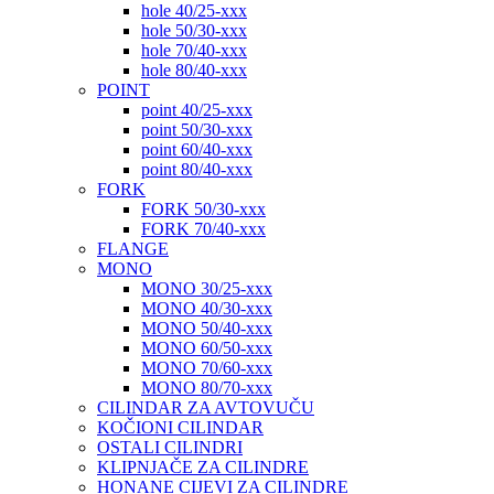
hole 40/25-xxx
hole 50/30-xxx
hole 70/40-xxx
hole 80/40-xxx
POINT
point 40/25-xxx
point 50/30-xxx
point 60/40-xxx
point 80/40-xxx
FORK
FORK 50/30-xxx
FORK 70/40-xxx
FLANGE
MONO
MONO 30/25-xxx
MONO 40/30-xxx
MONO 50/40-xxx
MONO 60/50-xxx
MONO 70/60-xxx
MONO 80/70-xxx
CILINDAR ZA AVTOVUČU
KOČIONI CILINDAR
OSTALI CILINDRI
KLIPNJAČE ZA CILINDRE
HONANE CIJEVI ZA CILINDRE