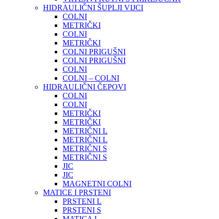
HIDRAULIČNI ŠUPLJI VIJCI
COLNI
METRIČKI
COLNI
METRIČKI
COLNI PRIGUŠNI
COLNI PRIGUŠNI
COLNI
COLNI – COLNI
HIDRAULIČNI ČEPOVI
COLNI
COLNI
METRIČKI
METRIČKI
METRIČNI L
METRIČNI L
METRIČNI S
METRIČNI S
JIC
JIC
MAGNETNI COLNI
MATICE I PRSTENI
PRSTENI L
PRSTENI S
MATICA L