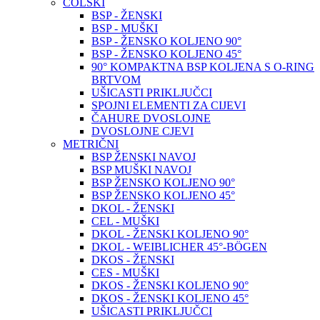
COLSKI
BSP - ŽENSKI
BSP - MUŠKI
BSP - ŽENSKO KOLJENO 90°
BSP - ŽENSKO KOLJENO 45°
90° KOMPAKTNA BSP KOLJENA S O-RING
BRTVOM
UŠICASTI PRIKLJUČCI
SPOJNI ELEMENTI ZA CIJEVI
ČAHURE DVOSLOJNE
DVOSLOJNE CJEVI
METRIČNI
BSP ŽENSKI NAVOJ
BSP MUŠKI NAVOJ
BSP ŽENSKO KOLJENO 90°
BSP ŽENSKO KOLJENO 45°
DKOL - ŽENSKI
CEL - MUŠKI
DKOL - ŽENSKI KOLJENO 90°
DKOL - WEIBLICHER 45°-BÖGEN
DKOS - ŽENSKI
CES - MUŠKI
DKOS - ŽENSKI KOLJENO 90°
DKOS - ŽENSKI KOLJENO 45°
UŠICASTI PRIKLJUČCI