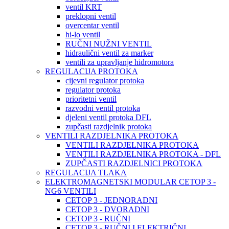
ventil KRT
preklopni ventil
overcentar ventil
hi-lo ventil
RUČNI NUŽNI VENTIL
hidraulični ventil za marker
ventili za upravljanje hidromotora
REGULACIJA PROTOKA
cijevni regulator protoka
regulator protoka
prioritetni ventil
razvodni ventil protoka
djeleni ventil protoka DFL
zupčasti razdjelnik protoka
VENTILI RAZDJELNIKA PROTOKA
VENTILI RAZDJELNIKA PROTOKA
VENTILI RAZDJELNIKA PROTOKA - DFL
ZUPČASTI RAZDJELNICI PROTOKA
REGULACIJA TLAKA
ELEKTROMAGNETSKI MODULAR CETOP 3 -
NG6 VENTILI
CETOP 3 - JEDNORADNI
CETOP 3 - DVORADNI
CETOP 3 - RUČNI
CETOP 3 - RUČNI I ELEKTRIČNI