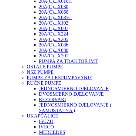
20A(C)...X016H
20A(C)...X030
20A(C)...X066
20A(C)...X085G
20A(C)...X102
20A(C)...X007
20A(C)...X224
20A(C)...X205
20A(C)...X086
20A(C)...X080
20A(C)...X201
PUMPA ZA TRAKTOR IMT
OSTALE PUMPE
NSZ PUMPE
PUMPE ZA PREPUMPAVANJE
RUČNE PUMPE
JEDNOSMJERNO DJELOVANJE
DVOSMJERNO DJELOVANJE
REZERVARI
JEDNOSMJERNO DJELOVANJE (
SAMOSTALNA )
UKAPČALICE
ISUZU
IVECO
MERCEDES