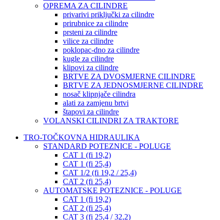
OPREMA ZA CILINDRE
privarivi priključki za cilindre
prirubnice za cilindre
prsteni za cilindre
vilice za cilindre
poklopac-dno za cilindre
kugle za cilindre
klipovi za cilindre
BRTVE ZA DVOSMJERNE CILINDRE
BRTVE ZA JEDNOSMJERNE CILINDRE
nosač klipnjače cilindra
alati za zamjenu brtvi
štapovi za cilindre
VOLANSKI CILINDRI ZA TRAKTORE
TRO-TOČKOVNA HIDRAULIKA
STANDARD POTEZNICE - POLUGE
CAT 1 (fi 19,2)
CAT 1 (fi 25,4)
CAT 1/2 (fi 19,2 / 25,4)
CAT 2 (fi 25,4)
AUTOMATSKE POTEZNICE - POLUGE
CAT 1 (fi 19,2)
CAT 2 (fi 25,4)
CAT 3 (fi 25,4 / 32,2)