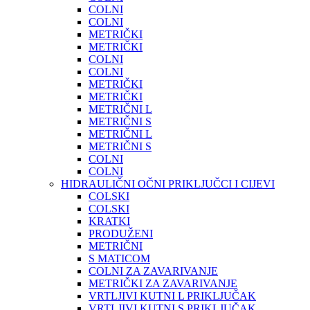
COLNI
COLNI
METRIČKI
METRIČKI
COLNI
COLNI
METRIČKI
METRIČKI
METRIČNI L
METRIČNI S
METRIČNI L
METRIČNI S
COLNI
COLNI
HIDRAULIČNI OČNI PRIKLJUČCI I CIJEVI
COLSKI
COLSKI
KRATKI
PRODUŽENI
METRIČNI
S MATICOM
COLNI ZA ZAVARIVANJE
METRIČKI ZA ZAVARIVANJE
VRTLJIVI KUTNI L PRIKLJUČAK
VRTLJIVI KUTNI S PRIKLJUČAK