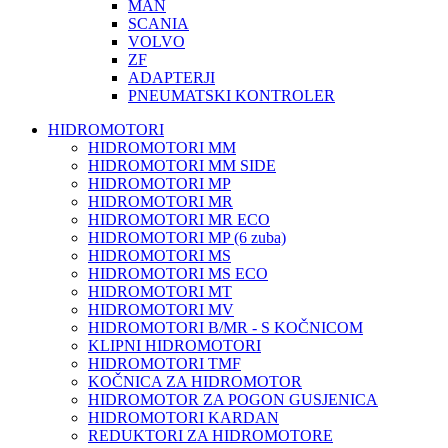
MAN
SCANIA
VOLVO
ZF
ADAPTERJI
PNEUMATSKI KONTROLER
HIDROMOTORI
HIDROMOTORI MM
HIDROMOTORI MM SIDE
HIDROMOTORI MP
HIDROMOTORI MR
HIDROMOTORI MR ECO
HIDROMOTORI MP (6 zuba)
HIDROMOTORI MS
HIDROMOTORI MS ECO
HIDROMOTORI MT
HIDROMOTORI MV
HIDROMOTORI B/MR - S KOČNICOM
KLIPNI HIDROMOTORI
HIDROMOTORI TMF
KOČNICA ZA HIDROMOTOR
HIDROMOTOR ZA POGON GUSJENICA
HIDROMOTORI KARDAN
REDUKTORI ZA HIDROMOTORE