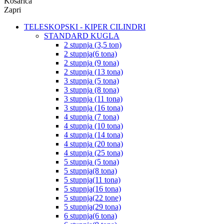
Košarica
Zapri
TELESKOPSKI - KIPER CILINDRI
STANDARD KUGLA
2 stupnja (3,5 ton)
2 stupnja(6 tona)
2 stupnja (9 tona)
2 stupnja (13 tona)
3 stupnja (5 tona)
3 stupnja (8 tona)
3 stupnja (11 tona)
3 stupnja (16 tona)
4 stupnja (7 tona)
4 stupnja (10 tona)
4 stupnja (14 tona)
4 stupnja (20 tona)
4 stupnja (25 tona)
5 stupnja (5 tona)
5 stupnja(8 tona)
5 stupnja(11 tona)
5 stupnja(16 tona)
5 stupnja(22 tone)
5 stupnja(29 tona)
6 stupnja(6 tona)