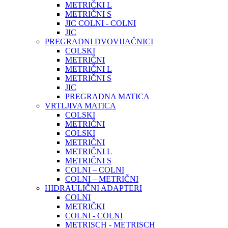
METRIČKI L
METRIČNI S
JIC COLNI - COLNI
JIC
PREGRADNI DVOVIJAČNICI
COLSKI
METRIČNI
METRIČNI L
METRIČNI S
JIC
PREGRADNA MATICA
VRTLJIVA MATICA
COLSKI
METRIČNI
COLSKI
METRIČNI
METRIČNI L
METRIČNI S
COLNI – COLNI
COLNI – METRIČNI
HIDRAULIČNI ADAPTERI
COLNI
METRIČKI
COLNI - COLNI
METRISCH - METRISCH