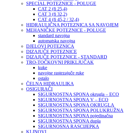
SPECIAL POTEZNICE - POLUGE
CAT 2 (fi 25,4)
CAT 3 (fi 32,2)
CAT 4 (fi 45,2 / 32,4)
HIDRAULIČNA POTEZNICA SA NAVOJEM
MEHANIČKE POTEZNICE - POLUGE
standard navojna
automatska navojna
DJELOVI POTEZNICA
DIZAJUČE POTEZNICE
DIZAJUČE POTEZNICE - STANDARD
TRO-TOČKOVNI PRIKLJUČAK
kuke
navojne rastezajuče ruke
ostalo
ČELNA HIDRAULIKA
OSIGURAČI
SIGURNOSTNA SPONA okrugla – ECO
SIGURNOSTNA SPONA V – ECO
SIGURNOSTNA SPONA OKRUGLA
SIGURNOSTNA SPONA POLUKRUŽNA
SIGURNOSTNA SPONA pojedinačna
SIGURNOSTNA SPONA dupla
SIGURNOSNA RASCIJEPKA
KLINOVI