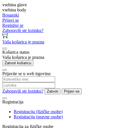
vsebina glave
vsebina body
Bosanski
Prijavi se
Registruj se
Zaboravili ste lozinku?
Vaša košarica je prazna
Košarica status
Vaša košarica je prazna
Zatvori košaricu
Prijavite se u web trgovinu
Zaboravili ste lozinku?
Zatvori
Prijavi se
Registracija
Registracija (fizičke osobe)
Registracija (pravne osobe)
Registracija za fizičke osobe