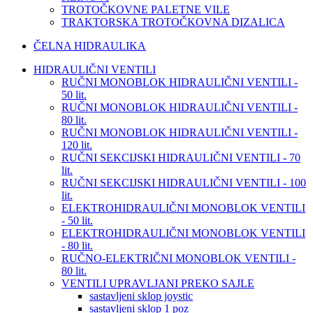
TROTOČKOVNE PALETNE VILE
TRAKTORSKA TROTOČKOVNA DIZALICA
ČELNA HIDRAULIKA
HIDRAULIČNI VENTILI
RUČNI MONOBLOK HIDRAULIČNI VENTILI -
50 lit.
RUČNI MONOBLOK HIDRAULIČNI VENTILI -
80 lit.
RUČNI MONOBLOK HIDRAULIČNI VENTILI -
120 lit.
RUČNI SEKCIJSKI HIDRAULIČNI VENTILI - 70
lit.
RUČNI SEKCIJSKI HIDRAULIČNI VENTILI - 100
lit.
ELEKTROHIDRAULIČNI MONOBLOK VENTILI
- 50 lit.
ELEKTROHIDRAULIČNI MONOBLOK VENTILI
- 80 lit.
RUČNO-ELEKTRIČNI MONOBLOK VENTILI -
80 lit.
VENTILI UPRAVLJANI PREKO SAJLE
sastavljeni sklop joystic
sastavljeni sklop 1 poz