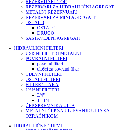
REZERVUARI 'TOP'
REZERVARI ZA HIDRAULIČNI AGREGAT
METALNI REZERVUARI
REZERVARI ZA MINI AGREGATE
OSTALO
OSTALO
DRUGO
SASTAVLJENI AGREGATI
HIDRAULIČNI FILTERI
USISNI FILTERI METALNI
POVRATNI FILTERI
povratni filteri
ulošci za povratni filter
CIJEVNI FILTERI
OSTALI FILTERI
FILTER TLAKA
USISNI FILTERI
3/4"
1 - 1/4
ČEP SPREMNIKA ULJA
METALNI ČEP ZA ULJEVANJE ULJA SA
OZRAČNIKOM
HIDRAULIČNE CIJEVI