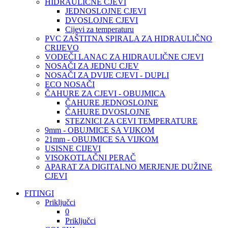
HIDRAULIČNE CJEVI
JEDNOSLOJNE CJEVI
DVOSLOJNE CJEVI
Cijevi za temperaturu
PVC ZAŠTITNA SPIRALA ZA HIDRAULIČNO
CRIJEVO
VODEČI LANAC ZA HIDRAULIČNE CJEVI
NOSAČI ZA JEDNU CJEV
NOSAČI ZA DVIJE CJEVI - DUPLI
ECO NOSAČI
ČAHURE ZA CJEVI - OBUJMICA
ČAHURE JEDNOSLOJNE
ČAHURE DVOSLOJNE
STEZNICI ZA CEVI TEMPERATURE
9mm - OBUJMICE SA VIJKOM
21mm - OBUJMICE SA VIJKOM
USISNE CIJEVI
VISOKOTLAČNI PERAČ
APARAT ZA DIGITALNO MERJENJE DUŽINE
CJEVI
FITINGI
Priključci
0
Priključci