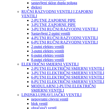
sastavljeni sklop dupla poluga
djelovi
RUČNI RAZVODNI VENTILI I ZAPORNI
VENTILI
2-PUTNE ZAPORNE PIPE
3-PUTNE ZAPORNE PIPE
3-PUTNI RUČNI RAZVODNI VENTILI
Sastavljeni 2-putni ventili
4-PUTNI RUČNI RAZVODNI VENTILI
6-PUTNI RUČNI RAZVODNI VENTILI
2-putni elektro ventili
3-putni elektro ventili
6-putni elektro ventili
8-putni elektro ventili
ELEKTRIČNI SMJERNI VENTILI
2-PUTNI ELEKTRIČNI SMJERNI VENTILI
3-PUTNI ELEKTRIČNI SMJERNI VENTILI
6-PUTNI ELEKTRIČNI SMJERNI VENTILI
8-PUTNI ELEKTRIČNI SMJERNI VENTILI
MODULARNI 2-PUTNI ELEKTRIČNI
SMJERNI VENTILI
LINIJSKI-UPRAVLJAČKI VENTILI
nepovratni cijevni ventil
blok ventil
obračajuči ventil