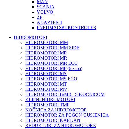
MAN
SCANIA
VOLVO
ZF
ADAPTERJI
PNEUMATSKI KONTROLER
HIDROMOTORI
HIDROMOTORI MM
HIDROMOTORI MM SIDE
HIDROMOTORI MP
HIDROMOTORI MR
HIDROMOTORI MR ECO
HIDROMOTORI MP (6 zuba)
HIDROMOTORI MS
HIDROMOTORI MS ECO
HIDROMOTORI MT
HIDROMOTORI MV
HIDROMOTORI B/MR - S KOČNICOM
KLIPNI HIDROMOTORI
HIDROMOTORI TMF
KOČNICA ZA HIDROMOTOR
HIDROMOTOR ZA POGON GUSJENICA
HIDROMOTORI KARDAN
REDUKTORI ZA HIDROMOTORE