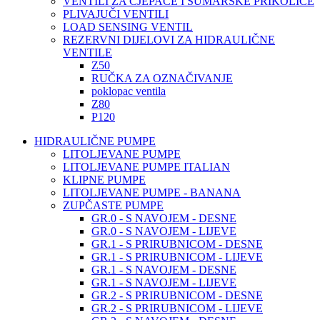
VENTILI ZA CJEPAČE I ŠUMARSKE PRIKOLICE
PLIVAJUČI VENTILI
LOAD SENSING VENTIL
REZERVNI DIJELOVI ZA HIDRAULIČNE
VENTILE
Z50
RUČKA ZA OZNAČIVANJE
poklopac ventila
Z80
P120
HIDRAULIČNE PUMPE
LITOLJEVANE PUMPE
LITOLJEVANE PUMPE ITALIAN
KLIPNE PUMPE
LITOLJEVANE PUMPE - BANANA
ZUPČASTE PUMPE
GR.0 - S NAVOJEM - DESNE
GR.0 - S NAVOJEM - LIJEVE
GR.1 - S PRIRUBNICOM - DESNE
GR.1 - S PRIRUBNICOM - LIJEVE
GR.1 - S NAVOJEM - DESNE
GR.1 - S NAVOJEM - LIJEVE
GR.2 - S PRIRUBNICOM - DESNE
GR.2 - S PRIRUBNICOM - LIJEVE