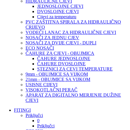
HIDRAULIČNE CJEVI
JEDNOSLOJNE CJEVI
DVOSLOJNE CJEVI
Cijevi za temperaturu
PVC ZAŠTITNA SPIRALA ZA HIDRAULIČNO
CRIJEVO
VODEČI LANAC ZA HIDRAULIČNE CJEVI
NOSAČI ZA JEDNU CJEV
NOSAČI ZA DVIJE CJEVI - DUPLI
ECO NOSAČI
ČAHURE ZA CJEVI - OBUJMICA
ČAHURE JEDNOSLOJNE
ČAHURE DVOSLOJNE
STEZNICI ZA CEVI TEMPERATURE
9mm - OBUJMICE SA VIJKOM
21mm - OBUJMICE SA VIJKOM
USISNE CIJEVI
VISOKOTLAČNI PERAČ
APARAT ZA DIGITALNO MERJENJE DUŽINE
CJEVI
FITINGI
Priključci
0
Priključci