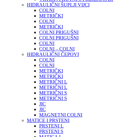
HIDRAULIČNI ŠUPLJI VIJCI
COLNI
METRIČKI
COLNI
METRIČKI
COLNI PRIGUŠNI
COLNI PRIGUŠNI
COLNI
COLNI – COLNI
HIDRAULIČNI ČEPOVI
COLNI
COLNI
METRIČKI
METRIČKI
METRIČNI L
METRIČNI L
METRIČNI S
METRIČNI S
JIC
JIC
MAGNETNI COLNI
MATICE I PRSTENI
PRSTENI L
PRSTENI S
MATICA L