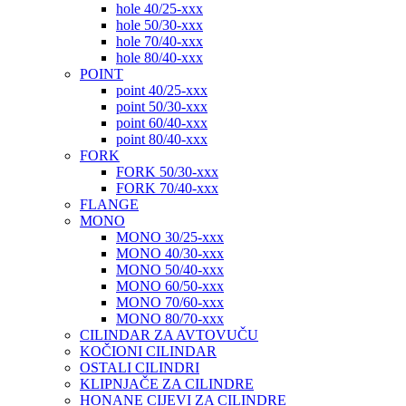
hole 40/25-xxx
hole 50/30-xxx
hole 70/40-xxx
hole 80/40-xxx
POINT
point 40/25-xxx
point 50/30-xxx
point 60/40-xxx
point 80/40-xxx
FORK
FORK 50/30-xxx
FORK 70/40-xxx
FLANGE
MONO
MONO 30/25-xxx
MONO 40/30-xxx
MONO 50/40-xxx
MONO 60/50-xxx
MONO 70/60-xxx
MONO 80/70-xxx
CILINDAR ZA AVTOVUČU
KOČIONI CILINDAR
OSTALI CILINDRI
KLIPNJAČE ZA CILINDRE
HONANE CIJEVI ZA CILINDRE