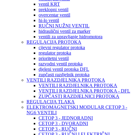
ventil KRT
preklopni ventil
overcentar ventil
hi-lo ventil
RUČNI NUŽNI VENTIL
hidraulični ventil za marker
ventili za upravljanje hidromotora
REGULACIJA PROTOKA
cijevni regulator protoka
regulator protoka
prioritetni ventil
razvodni ventil protoka
djeleni ventil protoka DFL
zupčasti razdjelnik protoka
VENTILI RAZDJELNIKA PROTOKA
VENTILI RAZDJELNIKA PROTOKA
VENTILI RAZDJELNIKA PROTOKA - DFL
ZUPČASTI RAZDJELNICI PROTOKA
REGULACIJA TLAKA
ELEKTROMAGNETSKI MODULAR CETOP 3 -
NG6 VENTILI
CETOP 3 - JEDNORADNI
CETOP 3 - DVORADNI
CETOP 3 - RUČNI
CETOP 3 - RUČNI I ELEKTRIČNI