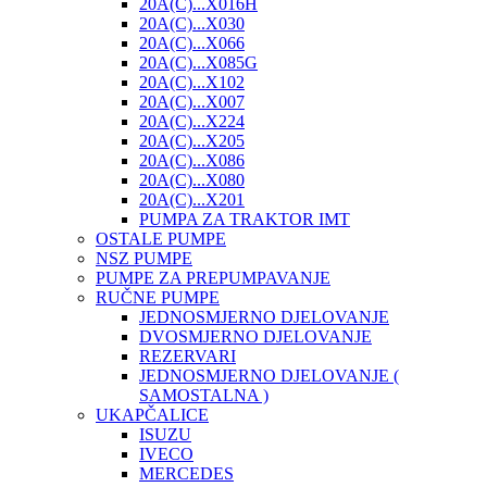
20A(C)...X016H
20A(C)...X030
20A(C)...X066
20A(C)...X085G
20A(C)...X102
20A(C)...X007
20A(C)...X224
20A(C)...X205
20A(C)...X086
20A(C)...X080
20A(C)...X201
PUMPA ZA TRAKTOR IMT
OSTALE PUMPE
NSZ PUMPE
PUMPE ZA PREPUMPAVANJE
RUČNE PUMPE
JEDNOSMJERNO DJELOVANJE
DVOSMJERNO DJELOVANJE
REZERVARI
JEDNOSMJERNO DJELOVANJE (
SAMOSTALNA )
UKAPČALICE
ISUZU
IVECO
MERCEDES