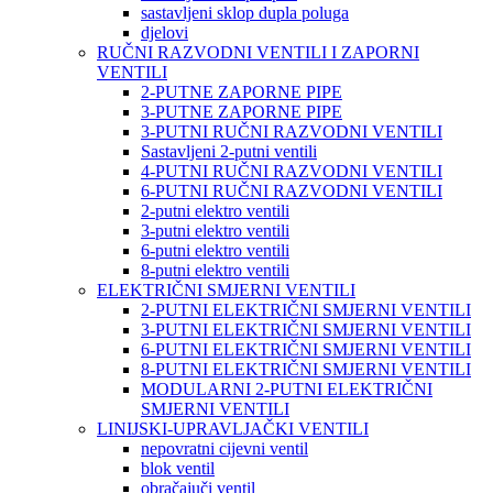
sastavljeni sklop dupla poluga
djelovi
RUČNI RAZVODNI VENTILI I ZAPORNI
VENTILI
2-PUTNE ZAPORNE PIPE
3-PUTNE ZAPORNE PIPE
3-PUTNI RUČNI RAZVODNI VENTILI
Sastavljeni 2-putni ventili
4-PUTNI RUČNI RAZVODNI VENTILI
6-PUTNI RUČNI RAZVODNI VENTILI
2-putni elektro ventili
3-putni elektro ventili
6-putni elektro ventili
8-putni elektro ventili
ELEKTRIČNI SMJERNI VENTILI
2-PUTNI ELEKTRIČNI SMJERNI VENTILI
3-PUTNI ELEKTRIČNI SMJERNI VENTILI
6-PUTNI ELEKTRIČNI SMJERNI VENTILI
8-PUTNI ELEKTRIČNI SMJERNI VENTILI
MODULARNI 2-PUTNI ELEKTRIČNI
SMJERNI VENTILI
LINIJSKI-UPRAVLJAČKI VENTILI
nepovratni cijevni ventil
blok ventil
obračajuči ventil