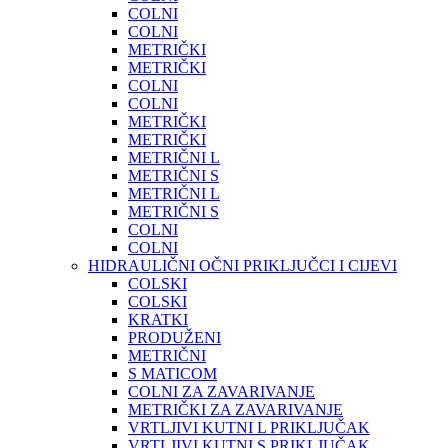
COLNI
COLNI
METRIČKI
METRIČKI
COLNI
COLNI
METRIČKI
METRIČKI
METRIČNI L
METRIČNI S
METRIČNI L
METRIČNI S
COLNI
COLNI
HIDRAULIČNI OČNI PRIKLJUČCI I CIJEVI
COLSKI
COLSKI
KRATKI
PRODUŽENI
METRIČNI
S MATICOM
COLNI ZA ZAVARIVANJE
METRIČKI ZA ZAVARIVANJE
VRTLJIVI KUTNI L PRIKLJUČAK
VRTLJIVI KUTNI S PRIKLJUČAK