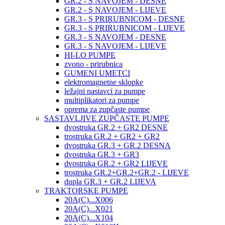
GR.2 - S NAVOJEM - DESNE
GR.2 - S NAVOJEM - LIJEVE
GR.3 - S PRIRUBNICOM - DESNE
GR.3 - S PRIRUBNICOM - LIJEVE
GR.3 - S NAVOJEM - DESNE
GR.3 - S NAVOJEM - LIJEVE
HI-LO PUMPE
zvono - prirubnica
GUMENI UMETCI
elektromagnetne sklopke
ležajni nastavci za pumpe
multiplikatori za pumpe
oprema za zupčaste pumpe
SASTAVLJIVE ZUPČASTE PUMPE
dvostruka GR.2 + GR2 DESNE
trostruka GR.2 + GR2 + GR2
dvostruka GR.3 + GR.2 DESNA
dvostruka GR.3 + GR3
dvostruka GR.2 + GR2 LIJEVE
trostruka GR.2+GR.2+GR.2 - LIJEVE
dupla GR.3 + GR.2 LIJEVA
TRAKTORSKE PUMPE
20A(C)...X006
20A(C)...X021
20A(C)...X104