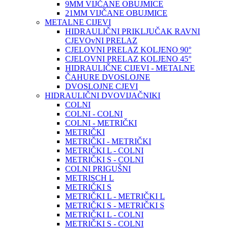
9MM VIJČANE OBUJMICE
21MM VIJČANE OBUJMICE
METALNE CIJEVI
HIDRAULIČNI PRIKLJUČAK RAVNI
CJEVOvNI PRELAZ
CJELOVNI PRELAZ KOLJENO 90°
CJELOVNI PRELAZ KOLJENO 45°
HIDRAULIČNE CIJEVI - METALNE
ČAHURE DVOSLOJNE
DVOSLOJNE CJEVI
HIDRAULIČNI DVOVIJAČNIKI
COLNI
COLNI - COLNI
COLNI - METRIČKI
METRIČKI
METRIČKI - METRIČKI
METRIČKI L - COLNI
METRIČKI S - COLNI
COLNI PRIGUŠNI
METRISCH L
METRIČKI S
METRIČKI L - METRIČKI L
METRIČKI S - METRIČKI S
METRIČKI L - COLNI
METRIČKI S - COLNI