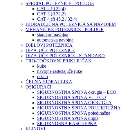
SPECIAL POTEZNICE - POLUGE
CAT 2 (fi 25,4)
CAT 3 (fi 32,2)
CAT 4 (fi 45,2 / 32,4)
HIDRAULIČNA POTEZNICA SA NAVOJEM
MEHANIČKE POTEZNICE - POLUGE
standard navojna
automatska navojna
DJELOVI POTEZNICA
DIZAJUČE POTEZNICE
DIZAJUČE POTEZNICE - STANDARD
TRO-TOČKOVNI PRIKLJUČAK
kuke
navojne rastezajuče ruke
ostalo
ČELNA HIDRAULIKA
OSIGURAČI
SIGURNOSTNA SPONA okrugla – ECO
SIGURNOSTNA SPONA V – ECO
SIGURNOSTNA SPONA OKRUGLA
SIGURNOSTNA SPONA POLUKRUŽNA
SIGURNOSTNA SPONA pojedinačna
SIGURNOSTNA SPONA dupla
SIGURNOSNA RASCIJEPKA
KLINOVI