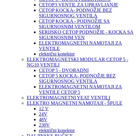
CETOP3 VENTIL ZA UPRAVLJANJE
CETOP KOCKA- PODNOŽJE BEZ
SIGURNOSNOG VENTILA
CETOP KOCKA - PODNOŽJE SA
SIGURNOSNIM VENTILOM
SERIJSKO CETOP PODNOŽJE - KOCKA SA
SIGURNOSNIM VEN
ELEKTROMAGNETNI NAMOTAJI ZA
VENTILE
električni konektor
ELEKTROMAGNETSKI MODULAR CETOP 5 -
NG10 VENTILI
CETOP 5 - DVORADNI
CETOP 5 KOCKA- PODNOŽJE BEZ
SIGURNOSNOG VENTILA
ELEKTROMAGNETNI NAMOTAJI ZA
VENTILE CETOP 5
ELEKTROMAGNETNI YEAT VENTILI
ELEKTRO MAGNETNI NAMOTAJI - ŠPULE
12 V
24V
48V
230V
električni konektor
DALJINSKE RUČICE