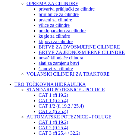
OPREMA ZA CILINDRE
privarivi priključki za cilindre
prirubnice za cilindre
prsteni za cilindre
vilice za cilindre
poklopac-dno za cilindre
kugle za cilindre
klipovi za cilindre
BRTVE ZA DVOSMJERNE CILINDRE
BRTVE ZA JEDNOSMJERNE CILINDRE
nosač klipnjače cilindra
alati za zamjenu brtvi
štapovi za cilindre
VOLANSKI CILINDRI ZA TRAKTORE
TRO-TOČKOVNA HIDRAULIKA
STANDARD POTEZNICE - POLUGE
CAT 1 (fi 19,2)
CAT 1 (fi 25,4)
CAT 1/2 (fi 19,2 / 25,4)
CAT 2 (fi 25,4)
AUTOMATSKE POTEZNICE - POLUGE
CAT 1 (fi 19,2)
CAT 2 (fi 25,4)
CAT 3 (fi 25,4 / 32,2)