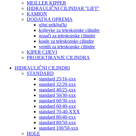
MEILLER KIPPER
HIDRAULIČNI CILINDAR ''LIFT''
KAMION
DODATNA OPREMA
uljni priključki
koljevke za teleskopske cilindre
nosači za teleskopske cilindre
kugle za teleskopske cilindre
ventili za teleskopske cilindre
KIPER CIJEVI
PROJEKTIRANJE CILINDRA
HIDRAULIČNI CILINDRI
STANDARD
standard 25/16-xxx
standard 32/20-xxx
standard 40/25-xxx
standard 50/30-xxx
standard 60/30-xxx
standard 60/40-xxx
standard 70-40-XXX
standard 80/40-xxx
standard 80/50-xxx
standard 100/50-xxx
HOLE