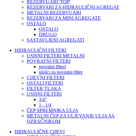
REZERVUARI 'TOP'
REZERVARI ZA HIDRAULIČNI AGREGAT
METALNI REZERVUARI
REZERVARI ZA MINI AGREGATE
OSTALO
OSTALO
DRUGO
SASTAVLJENI AGREGATI
HIDRAULIČNI FILTERI
USISNI FILTERI METALNI
POVRATNI FILTERI
povratni filteri
ulošci za povratni filter
CIJEVNI FILTERI
OSTALI FILTERI
FILTER TLAKA
USISNI FILTERI
3/4"
1 - 1/4
ČEP SPREMNIKA ULJA
METALNI ČEP ZA ULJEVANJE ULJA SA
OZRAČNIKOM
HIDRAULIČNE CIJEVI