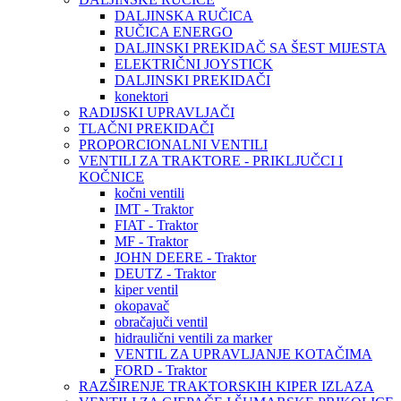
DALJINSKA RUČICA
RUČICA ENERGO
DALJINSKI PREKIDAČ SA ŠEST MIJESTA
ELEKTRIČNI JOYSTICK
DALJINSKI PREKIDAČI
konektori
RADIJSKI UPRAVLJAČI
TLAČNI PREKIDAČI
PROPORCIONALNI VENTILI
VENTILI ZA TRAKTORE - PRIKLJUČCI I
KOČNICE
kočni ventili
IMT - Traktor
FIAT - Traktor
MF - Traktor
JOHN DEERE - Traktor
DEUTZ - Traktor
kiper ventil
okopavač
obračajuči ventil
hidraulični ventili za marker
VENTIL ZA UPRAVLJANJE KOTAČIMA
FORD - Traktor
RAZŠIRENJE TRAKTORSKIH KIPER IZLAZA