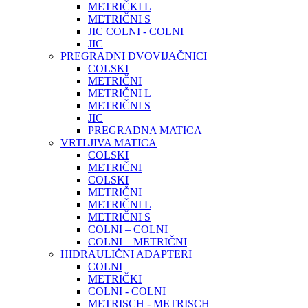
METRIČKI L
METRIČNI S
JIC COLNI - COLNI
JIC
PREGRADNI DVOVIJAČNICI
COLSKI
METRIČNI
METRIČNI L
METRIČNI S
JIC
PREGRADNA MATICA
VRTLJIVA MATICA
COLSKI
METRIČNI
COLSKI
METRIČNI
METRIČNI L
METRIČNI S
COLNI – COLNI
COLNI – METRIČNI
HIDRAULIČNI ADAPTERI
COLNI
METRIČKI
COLNI - COLNI
METRISCH - METRISCH