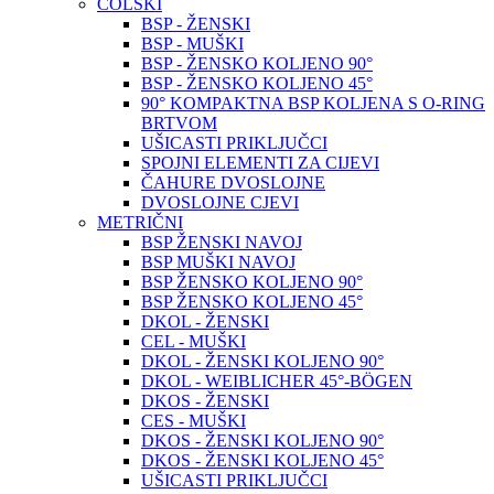
COLSKI
BSP - ŽENSKI
BSP - MUŠKI
BSP - ŽENSKO KOLJENO 90°
BSP - ŽENSKO KOLJENO 45°
90° KOMPAKTNA BSP KOLJENA S O-RING
BRTVOM
UŠICASTI PRIKLJUČCI
SPOJNI ELEMENTI ZA CIJEVI
ČAHURE DVOSLOJNE
DVOSLOJNE CJEVI
METRIČNI
BSP ŽENSKI NAVOJ
BSP MUŠKI NAVOJ
BSP ŽENSKO KOLJENO 90°
BSP ŽENSKO KOLJENO 45°
DKOL - ŽENSKI
CEL - MUŠKI
DKOL - ŽENSKI KOLJENO 90°
DKOL - WEIBLICHER 45°-BÖGEN
DKOS - ŽENSKI
CES - MUŠKI
DKOS - ŽENSKI KOLJENO 90°
DKOS - ŽENSKI KOLJENO 45°
UŠICASTI PRIKLJUČCI