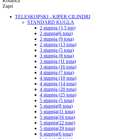
Košarica
Zapri
TELESKOPSKI - KIPER CILINDRI
STANDARD KUGLA
2 stupnja (3,5 ton)
2 stupnja(6 tona)
2 stupnja (9 tona)
2 stupnja (13 tona)
3 stupnja (5 tona)
3 stupnja (8 tona)
3 stupnja (11 tona)
3 stupnja (16 tona)
4 stupnja (7 tona)
4 stupnja (10 tona)
4 stupnja (14 tona)
4 stupnja (20 tona)
4 stupnja (25 tona)
5 stupnja (5 tona)
5 stupnja(8 tona)
5 stupnja(11 tona)
5 stupnja(16 tona)
5 stupnja(22 tone)
5 stupnja(29 tona)
6 stupnja(6 tona)