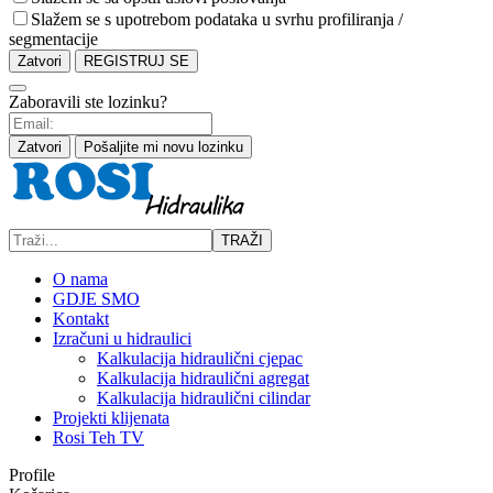
Slažem se s upotrebom podataka u svrhu profiliranja /
segmentacije
Zatvori
REGISTRUJ SE
Zaboravili ste lozinku?
Zatvori
Pošaljite mi novu lozinku
TRAŽI
O nama
GDJE SMO
Kontakt
Izračuni u hidraulici
Kalkulacija hidraulični cjepac
Kalkulacija hidraulični agregat
Kalkulacija hidraulični cilindar
Projekti klijenata
Rosi Teh TV
Profile