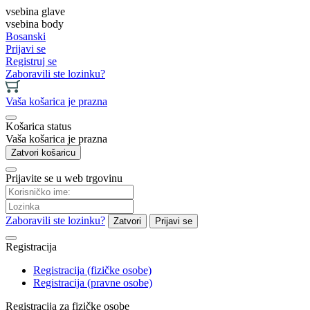
vsebina glave
vsebina body
Bosanski
Prijavi se
Registruj se
Zaboravili ste lozinku?
Vaša košarica je prazna
Košarica status
Vaša košarica je prazna
Zatvori košaricu
Prijavite se u web trgovinu
Zaboravili ste lozinku?
Zatvori
Prijavi se
Registracija
Registracija (fizičke osobe)
Registracija (pravne osobe)
Registracija za fizičke osobe