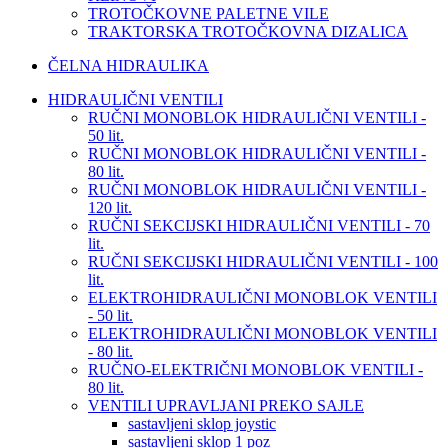
TROTOČKOVNE PALETNE VILE
TRAKTORSKA TROTOČKOVNA DIZALICA
ČELNA HIDRAULIKA
HIDRAULIČNI VENTILI
RUČNI MONOBLOK HIDRAULIČNI VENTILI -
50 lit.
RUČNI MONOBLOK HIDRAULIČNI VENTILI -
80 lit.
RUČNI MONOBLOK HIDRAULIČNI VENTILI -
120 lit.
RUČNI SEKCIJSKI HIDRAULIČNI VENTILI - 70
lit.
RUČNI SEKCIJSKI HIDRAULIČNI VENTILI - 100
lit.
ELEKTROHIDRAULIČNI MONOBLOK VENTILI
- 50 lit.
ELEKTROHIDRAULIČNI MONOBLOK VENTILI
- 80 lit.
RUČNO-ELEKTRIČNI MONOBLOK VENTILI -
80 lit.
VENTILI UPRAVLJANI PREKO SAJLE
sastavljeni sklop joystic
sastavljeni sklop 1 poz