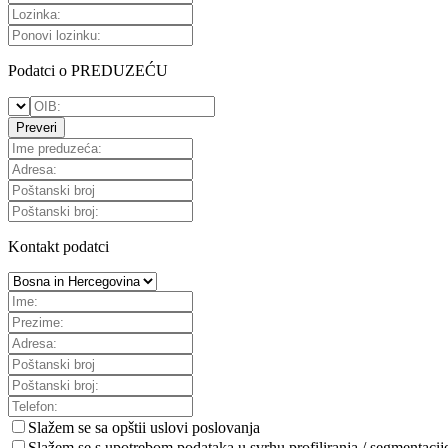
Podatci o PREDUZEĆU
Preveri
Kontakt podatci
Slažem se sa
opštii uslovi poslovanja
Slažem se s upotrebom podataka u svrhu profiliranja / segmentacij