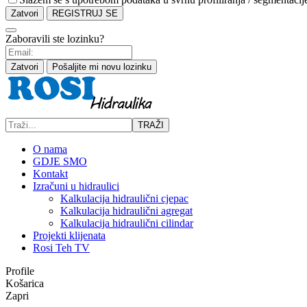
Zatvori
REGISTRUJ SE
Zaboravili ste lozinku?
Zatvori
Pošaljite mi novu lozinku
TRAŽI
O nama
GDJE SMO
Kontakt
Izračuni u hidraulici
Kalkulacija hidraulični cjepac
Kalkulacija hidraulični agregat
Kalkulacija hidraulični cilindar
Projekti klijenata
Rosi Teh TV
Profile
Košarica
Zapri