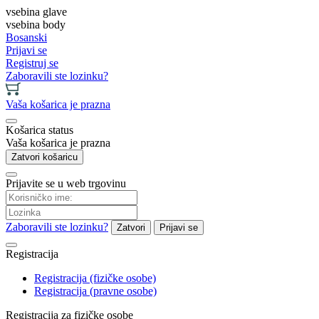
vsebina glave
vsebina body
Bosanski
Prijavi se
Registruj se
Zaboravili ste lozinku?
Vaša košarica je prazna
Košarica status
Vaša košarica je prazna
Zatvori košaricu
Prijavite se u web trgovinu
Zaboravili ste lozinku?
Zatvori
Prijavi se
Registracija
Registracija (fizičke osobe)
Registracija (pravne osobe)
Registracija za fizičke osobe