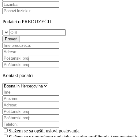
Podatci o PREDUZEĆU
Preveri
Kontakt podatci
Slažem se sa
opštii uslovi poslovanja
Slažem se s upotrebom podataka u svrhu profiliranja / segmentacij