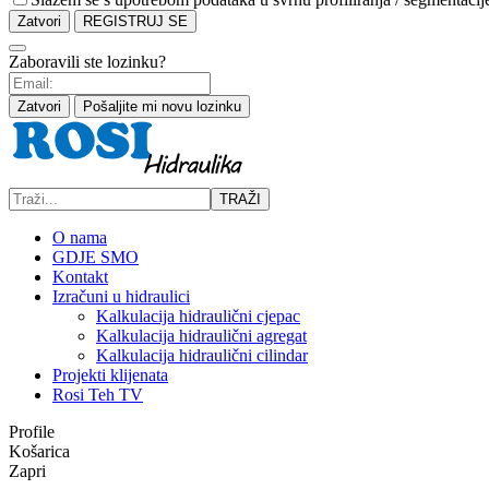
Zatvori
REGISTRUJ SE
Zaboravili ste lozinku?
Zatvori
Pošaljite mi novu lozinku
TRAŽI
O nama
GDJE SMO
Kontakt
Izračuni u hidraulici
Kalkulacija hidraulični cjepac
Kalkulacija hidraulični agregat
Kalkulacija hidraulični cilindar
Projekti klijenata
Rosi Teh TV
Profile
Košarica
Zapri