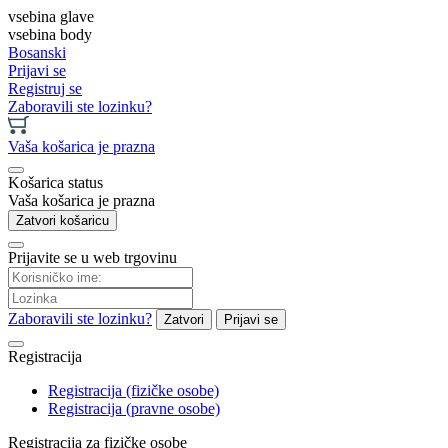
vsebina glave
vsebina body
Bosanski
Prijavi se
Registruj se
Zaboravili ste lozinku?
Vaša košarica je prazna
Košarica status
Vaša košarica je prazna
Zatvori košaricu
Prijavite se u web trgovinu
Zaboravili ste lozinku?
Zatvori
Prijavi se
Registracija
Registracija (fizičke osobe)
Registracija (pravne osobe)
Registracija za fizičke osobe