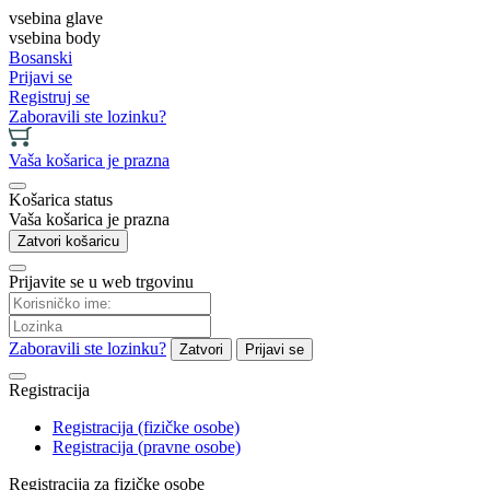
vsebina glave
vsebina body
Bosanski
Prijavi se
Registruj se
Zaboravili ste lozinku?
Vaša košarica je prazna
Košarica status
Vaša košarica je prazna
Zatvori košaricu
Prijavite se u web trgovinu
Zaboravili ste lozinku?
Zatvori
Prijavi se
Registracija
Registracija (fizičke osobe)
Registracija (pravne osobe)
Registracija za fizičke osobe