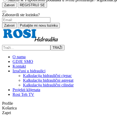
Zatvori
REGISTRUJ SE
Zaboravili ste lozinku?
Zatvori
Pošaljite mi novu lozinku
TRAŽI
O nama
GDJE SMO
Kontakt
Izračuni u hidraulici
Kalkulacija hidraulični cjepac
Kalkulacija hidraulični agregat
Kalkulacija hidraulični cilindar
Projekti klijenata
Rosi Teh TV
Profile
Košarica
Zapri