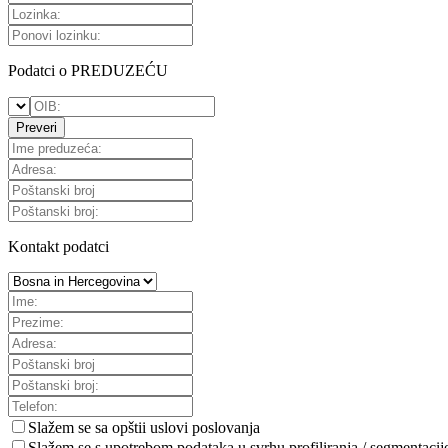
Podatci o PREDUZEĆU
Preveri
Kontakt podatci
Slažem se sa
opštii uslovi poslovanja
Slažem se s upotrebom podataka u svrhu profiliranja / segmentacij