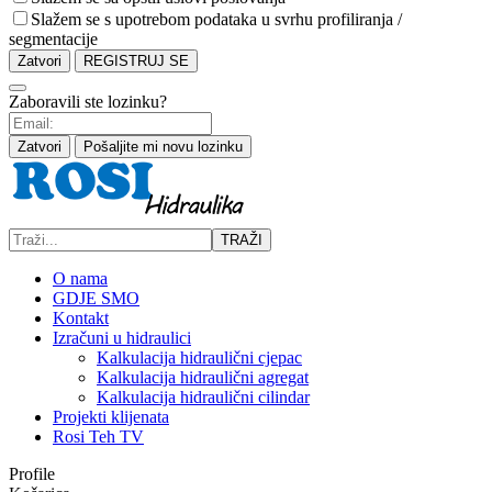
Slažem se s upotrebom podataka u svrhu profiliranja /
segmentacije
Zatvori
REGISTRUJ SE
Zaboravili ste lozinku?
Zatvori
Pošaljite mi novu lozinku
TRAŽI
O nama
GDJE SMO
Kontakt
Izračuni u hidraulici
Kalkulacija hidraulični cjepac
Kalkulacija hidraulični agregat
Kalkulacija hidraulični cilindar
Projekti klijenata
Rosi Teh TV
Profile