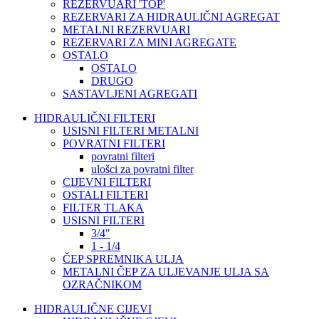
REZERVUARI 'TOP'
REZERVARI ZA HIDRAULIČNI AGREGAT
METALNI REZERVUARI
REZERVARI ZA MINI AGREGATE
OSTALO
OSTALO
DRUGO
SASTAVLJENI AGREGATI
HIDRAULIČNI FILTERI
USISNI FILTERI METALNI
POVRATNI FILTERI
povratni filteri
ulošci za povratni filter
CIJEVNI FILTERI
OSTALI FILTERI
FILTER TLAKA
USISNI FILTERI
3/4"
1 - 1/4
ČEP SPREMNIKA ULJA
METALNI ČEP ZA ULJEVANJE ULJA SA
OZRAČNIKOM
HIDRAULIČNE CIJEVI