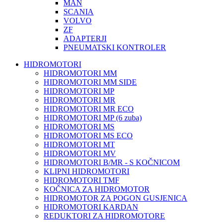
MAN
SCANIA
VOLVO
ZF
ADAPTERJI
PNEUMATSKI KONTROLER
HIDROMOTORI
HIDROMOTORI MM
HIDROMOTORI MM SIDE
HIDROMOTORI MP
HIDROMOTORI MR
HIDROMOTORI MR ECO
HIDROMOTORI MP (6 zuba)
HIDROMOTORI MS
HIDROMOTORI MS ECO
HIDROMOTORI MT
HIDROMOTORI MV
HIDROMOTORI B/MR - S KOČNICOM
KLIPNI HIDROMOTORI
HIDROMOTORI TMF
KOČNICA ZA HIDROMOTOR
HIDROMOTOR ZA POGON GUSJENICA
HIDROMOTORI KARDAN
REDUKTORI ZA HIDROMOTORE