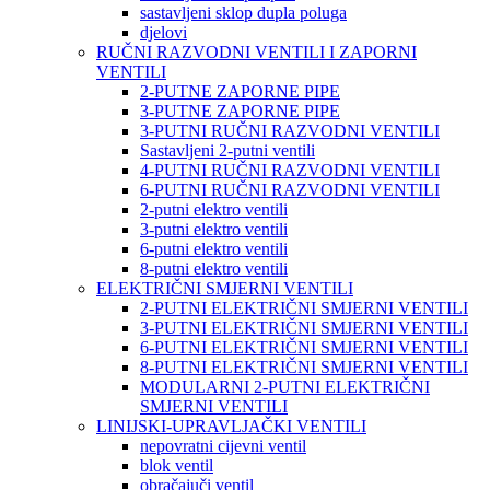
sastavljeni sklop dupla poluga
djelovi
RUČNI RAZVODNI VENTILI I ZAPORNI
VENTILI
2-PUTNE ZAPORNE PIPE
3-PUTNE ZAPORNE PIPE
3-PUTNI RUČNI RAZVODNI VENTILI
Sastavljeni 2-putni ventili
4-PUTNI RUČNI RAZVODNI VENTILI
6-PUTNI RUČNI RAZVODNI VENTILI
2-putni elektro ventili
3-putni elektro ventili
6-putni elektro ventili
8-putni elektro ventili
ELEKTRIČNI SMJERNI VENTILI
2-PUTNI ELEKTRIČNI SMJERNI VENTILI
3-PUTNI ELEKTRIČNI SMJERNI VENTILI
6-PUTNI ELEKTRIČNI SMJERNI VENTILI
8-PUTNI ELEKTRIČNI SMJERNI VENTILI
MODULARNI 2-PUTNI ELEKTRIČNI
SMJERNI VENTILI
LINIJSKI-UPRAVLJAČKI VENTILI
nepovratni cijevni ventil
blok ventil
obračajuči ventil