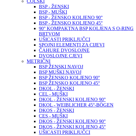
COLSKI
BSP - ŽENSKI
BSP - MUŠKI
BSP - ŽENSKO KOLJENO 90°
BSP - ŽENSKO KOLJENO 45°
90° KOMPAKTNA BSP KOLJENA S O-RING
BRTVOM
UŠICASTI PRIKLJUČCI
SPOJNI ELEMENTI ZA CIJEVI
ČAHURE DVOSLOJNE
DVOSLOJNE CJEVI
METRIČNI
BSP ŽENSKI NAVOJ
BSP MUŠKI NAVOJ
BSP ŽENSKO KOLJENO 90°
BSP ŽENSKO KOLJENO 45°
DKOL - ŽENSKI
CEL - MUŠKI
DKOL - ŽENSKI KOLJENO 90°
DKOL - WEIBLICHER 45°-BÖGEN
DKOS - ŽENSKI
CES - MUŠKI
DKOS - ŽENSKI KOLJENO 90°
DKOS - ŽENSKI KOLJENO 45°
UŠICASTI PRIKLJUČCI