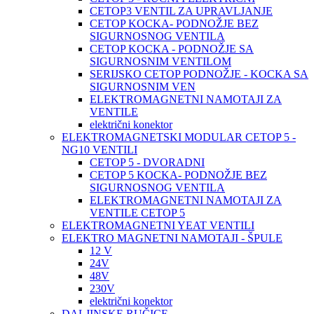
CETOP3 VENTIL ZA UPRAVLJANJE
CETOP KOCKA- PODNOŽJE BEZ
SIGURNOSNOG VENTILA
CETOP KOCKA - PODNOŽJE SA
SIGURNOSNIM VENTILOM
SERIJSKO CETOP PODNOŽJE - KOCKA SA
SIGURNOSNIM VEN
ELEKTROMAGNETNI NAMOTAJI ZA
VENTILE
električni konektor
ELEKTROMAGNETSKI MODULAR CETOP 5 -
NG10 VENTILI
CETOP 5 - DVORADNI
CETOP 5 KOCKA- PODNOŽJE BEZ
SIGURNOSNOG VENTILA
ELEKTROMAGNETNI NAMOTAJI ZA
VENTILE CETOP 5
ELEKTROMAGNETNI YEAT VENTILI
ELEKTRO MAGNETNI NAMOTAJI - ŠPULE
12 V
24V
48V
230V
električni konektor
DALJINSKE RUČICE