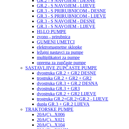
GR.2 - S NAVOJEM - DESNE
GR.2 - S NAVOJEM - LIJEVE
GR.3 - S PRIRUBNICOM - DESNE
GR.3 - S PRIRUBNICOM - LIJEVE
GR.3 - S NAVOJEM - DESNE
GR.3 - S NAVOJEM - LIJEVE
HI-LO PUMPE
zvono - prirubnica
GUMENI UMETCI
elektromagnetne sklopke
ležajni nastavci za pumpe
multiplikatori za pumpe
oprema za zupčaste pumpe
SASTAVLJIVE ZUPČASTE PUMPE
dvostruka GR.2 + GR2 DESNE
trostruka GR.2 + GR2 + GR2
dvostruka GR.3 + GR.2 DESNA
dvostruka GR.3 + GR3
dvostruka GR.2 + GR2 LIJEVE
trostruka GR.2+GR.2+GR.2 - LIJEVE
dupla GR.3 + GR.2 LIJEVA
TRAKTORSKE PUMPE
20A(C)...X006
20A(C)...X021
20A(C)...X104