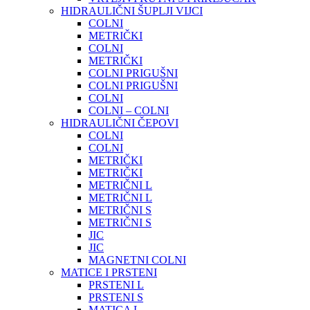
HIDRAULIČNI ŠUPLJI VIJCI
COLNI
METRIČKI
COLNI
METRIČKI
COLNI PRIGUŠNI
COLNI PRIGUŠNI
COLNI
COLNI – COLNI
HIDRAULIČNI ČEPOVI
COLNI
COLNI
METRIČKI
METRIČKI
METRIČNI L
METRIČNI L
METRIČNI S
METRIČNI S
JIC
JIC
MAGNETNI COLNI
MATICE I PRSTENI
PRSTENI L
PRSTENI S
MATICA L