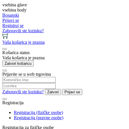
vsebina glave
vsebina body
Bosanski
Prijavi se
Registruj se
Zaboravili ste lozinku?
Vaša košarica je prazna
Košarica status
Vaša košarica je prazna
Zatvori košaricu
Prijavite se u web trgovinu
Zaboravili ste lozinku?
Zatvori
Prijavi se
Registracija
Registracija (fizičke osobe)
Registracija (pravne osobe)
Registracija za fizičke osobe