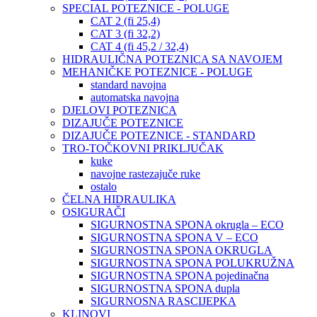
SPECIAL POTEZNICE - POLUGE
CAT 2 (fi 25,4)
CAT 3 (fi 32,2)
CAT 4 (fi 45,2 / 32,4)
HIDRAULIČNA POTEZNICA SA NAVOJEM
MEHANIČKE POTEZNICE - POLUGE
standard navojna
automatska navojna
DJELOVI POTEZNICA
DIZAJUČE POTEZNICE
DIZAJUČE POTEZNICE - STANDARD
TRO-TOČKOVNI PRIKLJUČAK
kuke
navojne rastezajuče ruke
ostalo
ČELNA HIDRAULIKA
OSIGURAČI
SIGURNOSTNA SPONA okrugla – ECO
SIGURNOSTNA SPONA V – ECO
SIGURNOSTNA SPONA OKRUGLA
SIGURNOSTNA SPONA POLUKRUŽNA
SIGURNOSTNA SPONA pojedinačna
SIGURNOSTNA SPONA dupla
SIGURNOSNA RASCIJEPKA
KLINOVI