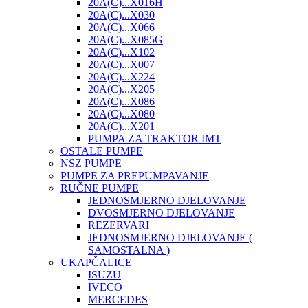
20A(C)...X016H
20A(C)...X030
20A(C)...X066
20A(C)...X085G
20A(C)...X102
20A(C)...X007
20A(C)...X224
20A(C)...X205
20A(C)...X086
20A(C)...X080
20A(C)...X201
PUMPA ZA TRAKTOR IMT
OSTALE PUMPE
NSZ PUMPE
PUMPE ZA PREPUMPAVANJE
RUČNE PUMPE
JEDNOSMJERNO DJELOVANJE
DVOSMJERNO DJELOVANJE
REZERVARI
JEDNOSMJERNO DJELOVANJE (
SAMOSTALNA )
UKAPČALICE
ISUZU
IVECO
MERCEDES