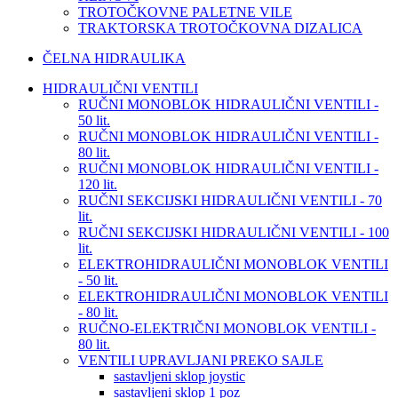
TROTOČKOVNE PALETNE VILE
TRAKTORSKA TROTOČKOVNA DIZALICA
ČELNA HIDRAULIKA
HIDRAULIČNI VENTILI
RUČNI MONOBLOK HIDRAULIČNI VENTILI -
50 lit.
RUČNI MONOBLOK HIDRAULIČNI VENTILI -
80 lit.
RUČNI MONOBLOK HIDRAULIČNI VENTILI -
120 lit.
RUČNI SEKCIJSKI HIDRAULIČNI VENTILI - 70
lit.
RUČNI SEKCIJSKI HIDRAULIČNI VENTILI - 100
lit.
ELEKTROHIDRAULIČNI MONOBLOK VENTILI
- 50 lit.
ELEKTROHIDRAULIČNI MONOBLOK VENTILI
- 80 lit.
RUČNO-ELEKTRIČNI MONOBLOK VENTILI -
80 lit.
VENTILI UPRAVLJANI PREKO SAJLE
sastavljeni sklop joystic
sastavljeni sklop 1 poz