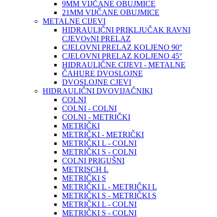
9MM VIJČANE OBUJMICE
21MM VIJČANE OBUJMICE
METALNE CIJEVI
HIDRAULIČNI PRIKLJUČAK RAVNI
CJEVOvNI PRELAZ
CJELOVNI PRELAZ KOLJENO 90°
CJELOVNI PRELAZ KOLJENO 45°
HIDRAULIČNE CIJEVI - METALNE
ČAHURE DVOSLOJNE
DVOSLOJNE CJEVI
HIDRAULIČNI DVOVIJAČNIKI
COLNI
COLNI - COLNI
COLNI - METRIČKI
METRIČKI
METRIČKI - METRIČKI
METRIČKI L - COLNI
METRIČKI S - COLNI
COLNI PRIGUŠNI
METRISCH L
METRIČKI S
METRIČKI L - METRIČKI L
METRIČKI S - METRIČKI S
METRIČKI L - COLNI
METRIČKI S - COLNI