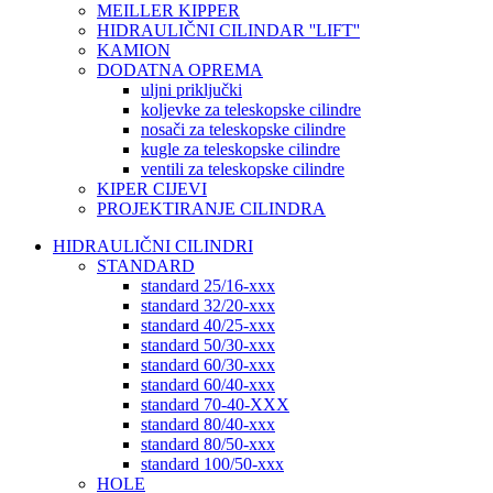
MEILLER KIPPER
HIDRAULIČNI CILINDAR ''LIFT''
KAMION
DODATNA OPREMA
uljni priključki
koljevke za teleskopske cilindre
nosači za teleskopske cilindre
kugle za teleskopske cilindre
ventili za teleskopske cilindre
KIPER CIJEVI
PROJEKTIRANJE CILINDRA
HIDRAULIČNI CILINDRI
STANDARD
standard 25/16-xxx
standard 32/20-xxx
standard 40/25-xxx
standard 50/30-xxx
standard 60/30-xxx
standard 60/40-xxx
standard 70-40-XXX
standard 80/40-xxx
standard 80/50-xxx
standard 100/50-xxx
HOLE