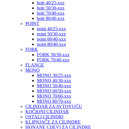
hole 40/25-xxx
hole 50/30-xxx
hole 70/40-xxx
hole 80/40-xxx
POINT
point 40/25-xxx
point 50/30-xxx
point 60/40-xxx
point 80/40-xxx
FORK
FORK 50/30-xxx
FORK 70/40-xxx
FLANGE
MONO
MONO 30/25-xxx
MONO 40/30-xxx
MONO 50/40-xxx
MONO 60/50-xxx
MONO 70/60-xxx
MONO 80/70-xxx
CILINDAR ZA AVTOVUČU
KOČIONI CILINDAR
OSTALI CILINDRI
KLIPNJAČE ZA CILINDRE
HONANE CIJEVI ZA CILINDRE