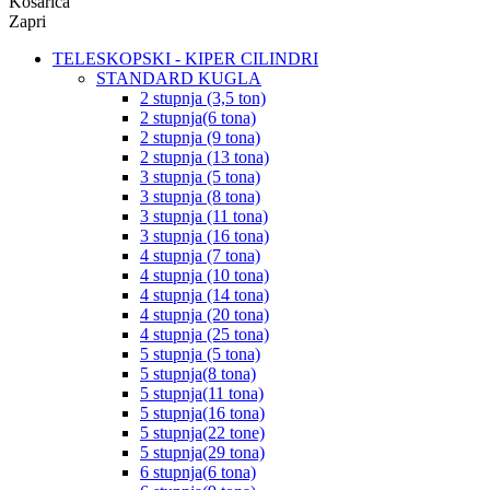
Košarica
Zapri
TELESKOPSKI - KIPER CILINDRI
STANDARD KUGLA
2 stupnja (3,5 ton)
2 stupnja(6 tona)
2 stupnja (9 tona)
2 stupnja (13 tona)
3 stupnja (5 tona)
3 stupnja (8 tona)
3 stupnja (11 tona)
3 stupnja (16 tona)
4 stupnja (7 tona)
4 stupnja (10 tona)
4 stupnja (14 tona)
4 stupnja (20 tona)
4 stupnja (25 tona)
5 stupnja (5 tona)
5 stupnja(8 tona)
5 stupnja(11 tona)
5 stupnja(16 tona)
5 stupnja(22 tone)
5 stupnja(29 tona)
6 stupnja(6 tona)