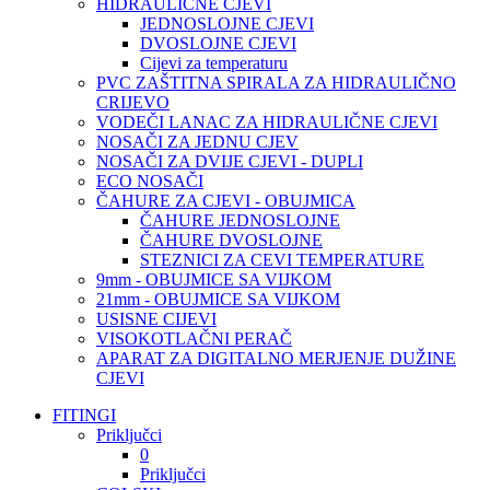
HIDRAULIČNE CJEVI
JEDNOSLOJNE CJEVI
DVOSLOJNE CJEVI
Cijevi za temperaturu
PVC ZAŠTITNA SPIRALA ZA HIDRAULIČNO
CRIJEVO
VODEČI LANAC ZA HIDRAULIČNE CJEVI
NOSAČI ZA JEDNU CJEV
NOSAČI ZA DVIJE CJEVI - DUPLI
ECO NOSAČI
ČAHURE ZA CJEVI - OBUJMICA
ČAHURE JEDNOSLOJNE
ČAHURE DVOSLOJNE
STEZNICI ZA CEVI TEMPERATURE
9mm - OBUJMICE SA VIJKOM
21mm - OBUJMICE SA VIJKOM
USISNE CIJEVI
VISOKOTLAČNI PERAČ
APARAT ZA DIGITALNO MERJENJE DUŽINE
CJEVI
FITINGI
Priključci
0
Priključci