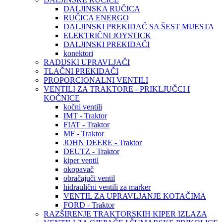
DALJINSKA RUČICA
RUČICA ENERGO
DALJINSKI PREKIDAČ SA ŠEST MIJESTA
ELEKTRIČNI JOYSTICK
DALJINSKI PREKIDAČI
konektori
RADIJSKI UPRAVLJAČI
TLAČNI PREKIDAČI
PROPORCIONALNI VENTILI
VENTILI ZA TRAKTORE - PRIKLJUČCI I
KOČNICE
kočni ventili
IMT - Traktor
FIAT - Traktor
MF - Traktor
JOHN DEERE - Traktor
DEUTZ - Traktor
kiper ventil
okopavač
obračajuči ventil
hidraulični ventili za marker
VENTIL ZA UPRAVLJANJE KOTAČIMA
FORD - Traktor
RAZŠIRENJE TRAKTORSKIH KIPER IZLAZA