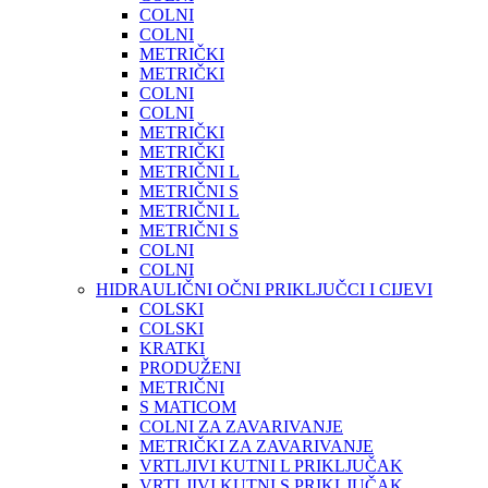
COLNI
COLNI
METRIČKI
METRIČKI
COLNI
COLNI
METRIČKI
METRIČKI
METRIČNI L
METRIČNI S
METRIČNI L
METRIČNI S
COLNI
COLNI
HIDRAULIČNI OČNI PRIKLJUČCI I CIJEVI
COLSKI
COLSKI
KRATKI
PRODUŽENI
METRIČNI
S MATICOM
COLNI ZA ZAVARIVANJE
METRIČKI ZA ZAVARIVANJE
VRTLJIVI KUTNI L PRIKLJUČAK
VRTLJIVI KUTNI S PRIKLJUČAK