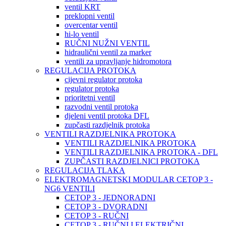
ventil KRT
preklopni ventil
overcentar ventil
hi-lo ventil
RUČNI NUŽNI VENTIL
hidraulični ventil za marker
ventili za upravljanje hidromotora
REGULACIJA PROTOKA
cijevni regulator protoka
regulator protoka
prioritetni ventil
razvodni ventil protoka
djeleni ventil protoka DFL
zupčasti razdjelnik protoka
VENTILI RAZDJELNIKA PROTOKA
VENTILI RAZDJELNIKA PROTOKA
VENTILI RAZDJELNIKA PROTOKA - DFL
ZUPČASTI RAZDJELNICI PROTOKA
REGULACIJA TLAKA
ELEKTROMAGNETSKI MODULAR CETOP 3 -
NG6 VENTILI
CETOP 3 - JEDNORADNI
CETOP 3 - DVORADNI
CETOP 3 - RUČNI
CETOP 3 - RUČNI I ELEKTRIČNI