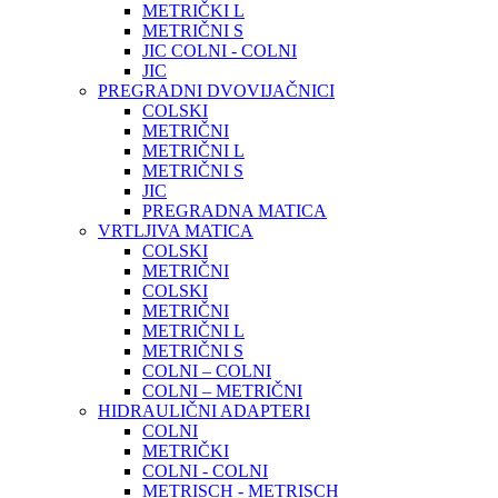
METRIČKI L
METRIČNI S
JIC COLNI - COLNI
JIC
PREGRADNI DVOVIJAČNICI
COLSKI
METRIČNI
METRIČNI L
METRIČNI S
JIC
PREGRADNA MATICA
VRTLJIVA MATICA
COLSKI
METRIČNI
COLSKI
METRIČNI
METRIČNI L
METRIČNI S
COLNI – COLNI
COLNI – METRIČNI
HIDRAULIČNI ADAPTERI
COLNI
METRIČKI
COLNI - COLNI
METRISCH - METRISCH