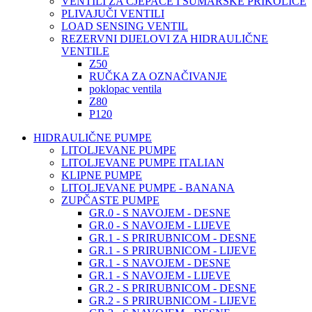
VENTILI ZA CJEPAČE I ŠUMARSKE PRIKOLICE
PLIVAJUČI VENTILI
LOAD SENSING VENTIL
REZERVNI DIJELOVI ZA HIDRAULIČNE
VENTILE
Z50
RUČKA ZA OZNAČIVANJE
poklopac ventila
Z80
P120
HIDRAULIČNE PUMPE
LITOLJEVANE PUMPE
LITOLJEVANE PUMPE ITALIAN
KLIPNE PUMPE
LITOLJEVANE PUMPE - BANANA
ZUPČASTE PUMPE
GR.0 - S NAVOJEM - DESNE
GR.0 - S NAVOJEM - LIJEVE
GR.1 - S PRIRUBNICOM - DESNE
GR.1 - S PRIRUBNICOM - LIJEVE
GR.1 - S NAVOJEM - DESNE
GR.1 - S NAVOJEM - LIJEVE
GR.2 - S PRIRUBNICOM - DESNE
GR.2 - S PRIRUBNICOM - LIJEVE