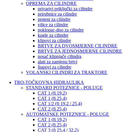
OPREMA ZA CILINDRE
privarivi priključki za cilindre
prirubnice za cilindre
prsteni za cilindre
vilice za cilindre
poklopac-dno za cilindre
kugle za cilindre
klipovi za cilindre
BRTVE ZA DVOSMJERNE CILINDRE
BRTVE ZA JEDNOSMJERNE CILINDRE
nosač klipnjače cilindra
alati za zamjenu brtvi
štapovi za cilindre
VOLANSKI CILINDRI ZA TRAKTORE
TRO-TOČKOVNA HIDRAULIKA
STANDARD POTEZNICE - POLUGE
CAT 1 (fi 19,2)
CAT 1 (fi 25,4)
CAT 1/2 (fi 19,2 / 25,4)
CAT 2 (fi 25,4)
AUTOMATSKE POTEZNICE - POLUGE
CAT 1 (fi 19,2)
CAT 2 (fi 25,4)
CAT 3 (fi 25,4 / 32,2)