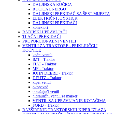
DALJINSKA RUČICA
RUČICA ENERGO
DALJINSKI PREKIDAČ SA ŠEST MIJESTA
ELEKTRIČNI JOYSTICK
DALJINSKI PREKIDAČI
konektori
RADIJSKI UPRAVLJAČI
TLAČNI PREKIDAČI
PROPORCIONALNI VENTILI
VENTILI ZA TRAKTORE - PRIKLJUČCI I
KOČNICE
kočni ventili
IMT - Traktor
FIAT - Traktor
MF - Traktor
JOHN DEERE - Traktor
DEUTZ - Traktor
kiper ventil
okopavač
obračajuči ventil
hidraulični ventili za marker
VENTIL ZA UPRAVLJANJE KOTAČIMA
FORD - Traktor
RAZŠIRENJE TRAKTORSKIH KIPER IZLAZA