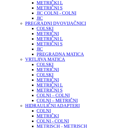
METRIČKI L
METRIČNI S
JIC COLNI - COLNI
JIC
PREGRADNI DVOVIJAČNICI
COLSKI
METRIČNI
METRIČNI L
METRIČNI S
JIC
PREGRADNA MATICA
VRTLJIVA MATICA
COLSKI
METRIČNI
COLSKI
METRIČNI
METRIČNI L
METRIČNI S
COLNI – COLNI
COLNI – METRIČNI
HIDRAULIČNI ADAPTERI
COLNI
METRIČKI
COLNI - COLNI
METRISCH - METRISCH