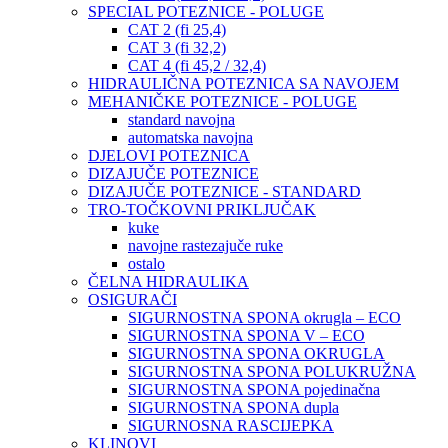
SPECIAL POTEZNICE - POLUGE
CAT 2 (fi 25,4)
CAT 3 (fi 32,2)
CAT 4 (fi 45,2 / 32,4)
HIDRAULIČNA POTEZNICA SA NAVOJEM
MEHANIČKE POTEZNICE - POLUGE
standard navojna
automatska navojna
DJELOVI POTEZNICA
DIZAJUČE POTEZNICE
DIZAJUČE POTEZNICE - STANDARD
TRO-TOČKOVNI PRIKLJUČAK
kuke
navojne rastezajuče ruke
ostalo
ČELNA HIDRAULIKA
OSIGURAČI
SIGURNOSTNA SPONA okrugla – ECO
SIGURNOSTNA SPONA V – ECO
SIGURNOSTNA SPONA OKRUGLA
SIGURNOSTNA SPONA POLUKRUŽNA
SIGURNOSTNA SPONA pojedinačna
SIGURNOSTNA SPONA dupla
SIGURNOSNA RASCIJEPKA
KLINOVI