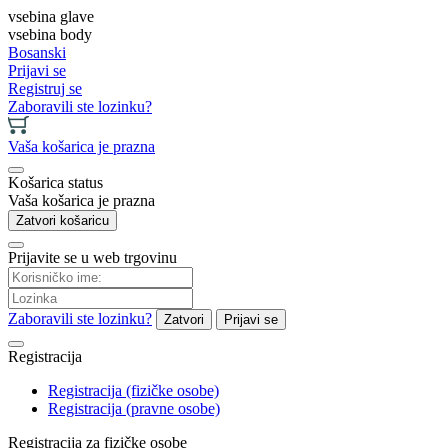
vsebina glave
vsebina body
Bosanski
Prijavi se
Registruj se
Zaboravili ste lozinku?
Vaša košarica je prazna
Košarica status
Vaša košarica je prazna
Zatvori košaricu
Prijavite se u web trgovinu
Zaboravili ste lozinku?
Zatvori
Prijavi se
Registracija
Registracija (fizičke osobe)
Registracija (pravne osobe)
Registracija za fizičke osobe