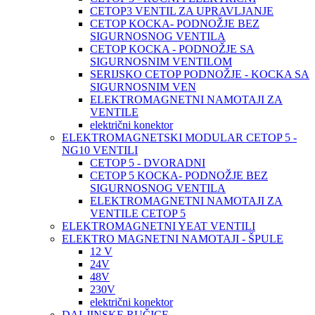
CETOP3 VENTIL ZA UPRAVLJANJE
CETOP KOCKA- PODNOŽJE BEZ
SIGURNOSNOG VENTILA
CETOP KOCKA - PODNOŽJE SA
SIGURNOSNIM VENTILOM
SERIJSKO CETOP PODNOŽJE - KOCKA SA
SIGURNOSNIM VEN
ELEKTROMAGNETNI NAMOTAJI ZA
VENTILE
električni konektor
ELEKTROMAGNETSKI MODULAR CETOP 5 -
NG10 VENTILI
CETOP 5 - DVORADNI
CETOP 5 KOCKA- PODNOŽJE BEZ
SIGURNOSNOG VENTILA
ELEKTROMAGNETNI NAMOTAJI ZA
VENTILE CETOP 5
ELEKTROMAGNETNI YEAT VENTILI
ELEKTRO MAGNETNI NAMOTAJI - ŠPULE
12 V
24V
48V
230V
električni konektor
DALJINSKE RUČICE