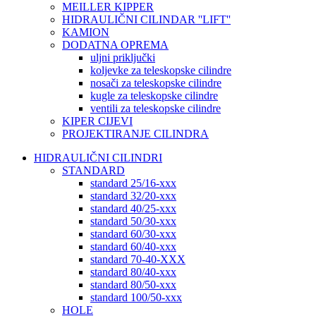
MEILLER KIPPER
HIDRAULIČNI CILINDAR ''LIFT''
KAMION
DODATNA OPREMA
uljni priključki
koljevke za teleskopske cilindre
nosači za teleskopske cilindre
kugle za teleskopske cilindre
ventili za teleskopske cilindre
KIPER CIJEVI
PROJEKTIRANJE CILINDRA
HIDRAULIČNI CILINDRI
STANDARD
standard 25/16-xxx
standard 32/20-xxx
standard 40/25-xxx
standard 50/30-xxx
standard 60/30-xxx
standard 60/40-xxx
standard 70-40-XXX
standard 80/40-xxx
standard 80/50-xxx
standard 100/50-xxx
HOLE