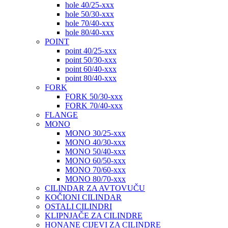
hole 40/25-xxx
hole 50/30-xxx
hole 70/40-xxx
hole 80/40-xxx
POINT
point 40/25-xxx
point 50/30-xxx
point 60/40-xxx
point 80/40-xxx
FORK
FORK 50/30-xxx
FORK 70/40-xxx
FLANGE
MONO
MONO 30/25-xxx
MONO 40/30-xxx
MONO 50/40-xxx
MONO 60/50-xxx
MONO 70/60-xxx
MONO 80/70-xxx
CILINDAR ZA AVTOVUČU
KOČIONI CILINDAR
OSTALI CILINDRI
KLIPNJAČE ZA CILINDRE
HONANE CIJEVI ZA CILINDRE