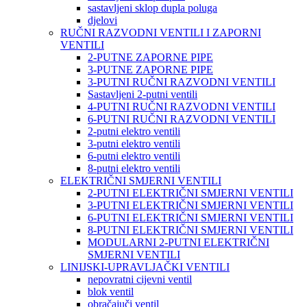
sastavljeni sklop dupla poluga
djelovi
RUČNI RAZVODNI VENTILI I ZAPORNI
VENTILI
2-PUTNE ZAPORNE PIPE
3-PUTNE ZAPORNE PIPE
3-PUTNI RUČNI RAZVODNI VENTILI
Sastavljeni 2-putni ventili
4-PUTNI RUČNI RAZVODNI VENTILI
6-PUTNI RUČNI RAZVODNI VENTILI
2-putni elektro ventili
3-putni elektro ventili
6-putni elektro ventili
8-putni elektro ventili
ELEKTRIČNI SMJERNI VENTILI
2-PUTNI ELEKTRIČNI SMJERNI VENTILI
3-PUTNI ELEKTRIČNI SMJERNI VENTILI
6-PUTNI ELEKTRIČNI SMJERNI VENTILI
8-PUTNI ELEKTRIČNI SMJERNI VENTILI
MODULARNI 2-PUTNI ELEKTRIČNI
SMJERNI VENTILI
LINIJSKI-UPRAVLJAČKI VENTILI
nepovratni cijevni ventil
blok ventil
obračajuči ventil