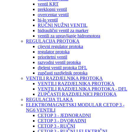
ventil KRT
preklopni ventil
overcentar ventil
hi-lo ventil
RUČNI NUŽNI VENTIL
hidraulični ventil za marker
ventili za upravljanje hidromotora
REGULACIJA PROTOKA
cijevni regulator protoka
regulator protoka
prioritetni ventil
razvodni ventil protoka
djeleni ventil protoka DFL
zupčasti razdjelnik protoka
VENTILI RAZDJELNIKA PROTOKA
VENTILI RAZDJELNIKA PROTOKA
VENTILI RAZDJELNIKA PROTOKA - DFL
ZUPČASTI RAZDJELNICI PROTOKA
REGULACIJA TLAKA
ELEKTROMAGNETSKI MODULAR CETOP 3 -
NG6 VENTILI
CETOP 3 - JEDNORADNI
CETOP 3 - DVORADNI
CETOP 3 - RUČNI
CETOP 3 - RUČNI I ELEKTRIČNI