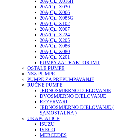
20A(C)...X016H
20A(C)...X030
20A(C)...X066
20A(C)...X085G
20A(C)...X102
20A(C)...X007
20A(C)...X224
20A(C)...X205
20A(C)...X086
20A(C)...X080
20A(C)...X201
PUMPA ZA TRAKTOR IMT
OSTALE PUMPE
NSZ PUMPE
PUMPE ZA PREPUMPAVANJE
RUČNE PUMPE
JEDNOSMJERNO DJELOVANJE
DVOSMJERNO DJELOVANJE
REZERVARI
JEDNOSMJERNO DJELOVANJE (
SAMOSTALNA )
UKAPČALICE
ISUZU
IVECO
MERCEDES