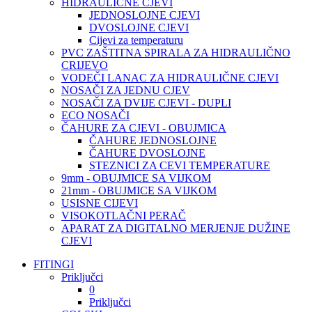
HIDRAULIČNE CJEVI
JEDNOSLOJNE CJEVI
DVOSLOJNE CJEVI
Cijevi za temperaturu
PVC ZAŠTITNA SPIRALA ZA HIDRAULIČNO
CRIJEVO
VODEČI LANAC ZA HIDRAULIČNE CJEVI
NOSAČI ZA JEDNU CJEV
NOSAČI ZA DVIJE CJEVI - DUPLI
ECO NOSAČI
ČAHURE ZA CJEVI - OBUJMICA
ČAHURE JEDNOSLOJNE
ČAHURE DVOSLOJNE
STEZNICI ZA CEVI TEMPERATURE
9mm - OBUJMICE SA VIJKOM
21mm - OBUJMICE SA VIJKOM
USISNE CIJEVI
VISOKOTLAČNI PERAČ
APARAT ZA DIGITALNO MERJENJE DUŽINE
CJEVI
FITINGI
Priključci
0
Priključci