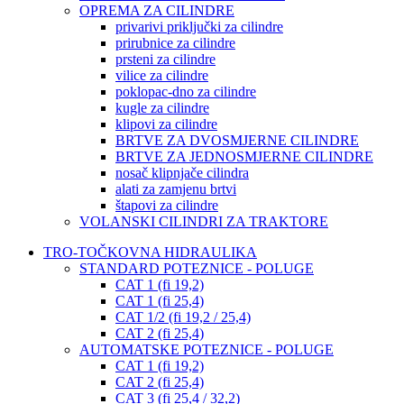
OPREMA ZA CILINDRE
privarivi priključki za cilindre
prirubnice za cilindre
prsteni za cilindre
vilice za cilindre
poklopac-dno za cilindre
kugle za cilindre
klipovi za cilindre
BRTVE ZA DVOSMJERNE CILINDRE
BRTVE ZA JEDNOSMJERNE CILINDRE
nosač klipnjače cilindra
alati za zamjenu brtvi
štapovi za cilindre
VOLANSKI CILINDRI ZA TRAKTORE
TRO-TOČKOVNA HIDRAULIKA
STANDARD POTEZNICE - POLUGE
CAT 1 (fi 19,2)
CAT 1 (fi 25,4)
CAT 1/2 (fi 19,2 / 25,4)
CAT 2 (fi 25,4)
AUTOMATSKE POTEZNICE - POLUGE
CAT 1 (fi 19,2)
CAT 2 (fi 25,4)
CAT 3 (fi 25,4 / 32,2)