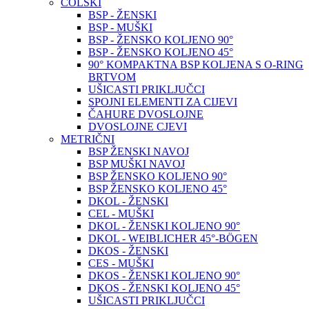
COLSKI
BSP - ŽENSKI
BSP - MUŠKI
BSP - ŽENSKO KOLJENO 90°
BSP - ŽENSKO KOLJENO 45°
90° KOMPAKTNA BSP KOLJENA S O-RING
BRTVOM
UŠICASTI PRIKLJUČCI
SPOJNI ELEMENTI ZA CIJEVI
ČAHURE DVOSLOJNE
DVOSLOJNE CJEVI
METRIČNI
BSP ŽENSKI NAVOJ
BSP MUŠKI NAVOJ
BSP ŽENSKO KOLJENO 90°
BSP ŽENSKO KOLJENO 45°
DKOL - ŽENSKI
CEL - MUŠKI
DKOL - ŽENSKI KOLJENO 90°
DKOL - WEIBLICHER 45°-BÖGEN
DKOS - ŽENSKI
CES - MUŠKI
DKOS - ŽENSKI KOLJENO 90°
DKOS - ŽENSKI KOLJENO 45°
UŠICASTI PRIKLJUČCI