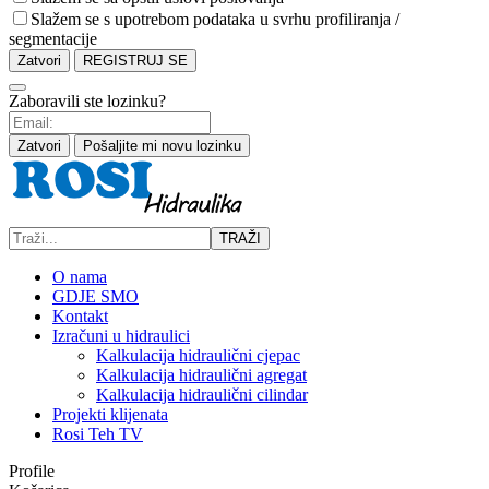
Slažem se s upotrebom podataka u svrhu profiliranja /
segmentacije
Zatvori
REGISTRUJ SE
Zaboravili ste lozinku?
Zatvori
Pošaljite mi novu lozinku
TRAŽI
O nama
GDJE SMO
Kontakt
Izračuni u hidraulici
Kalkulacija hidraulični cjepac
Kalkulacija hidraulični agregat
Kalkulacija hidraulični cilindar
Projekti klijenata
Rosi Teh TV
Profile