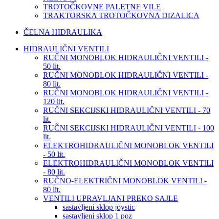
TROTOČKOVNE PALETNE VILE
TRAKTORSKA TROTOČKOVNA DIZALICA
ČELNA HIDRAULIKA
HIDRAULIČNI VENTILI
RUČNI MONOBLOK HIDRAULIČNI VENTILI -
50 lit.
RUČNI MONOBLOK HIDRAULIČNI VENTILI -
80 lit.
RUČNI MONOBLOK HIDRAULIČNI VENTILI -
120 lit.
RUČNI SEKCIJSKI HIDRAULIČNI VENTILI - 70
lit.
RUČNI SEKCIJSKI HIDRAULIČNI VENTILI - 100
lit.
ELEKTROHIDRAULIČNI MONOBLOK VENTILI
- 50 lit.
ELEKTROHIDRAULIČNI MONOBLOK VENTILI
- 80 lit.
RUČNO-ELEKTRIČNI MONOBLOK VENTILI -
80 lit.
VENTILI UPRAVLJANI PREKO SAJLE
sastavljeni sklop joystic
sastavljeni sklop 1 poz