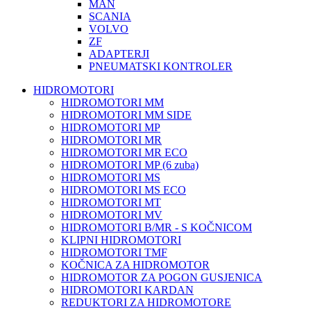
MAN
SCANIA
VOLVO
ZF
ADAPTERJI
PNEUMATSKI KONTROLER
HIDROMOTORI
HIDROMOTORI MM
HIDROMOTORI MM SIDE
HIDROMOTORI MP
HIDROMOTORI MR
HIDROMOTORI MR ECO
HIDROMOTORI MP (6 zuba)
HIDROMOTORI MS
HIDROMOTORI MS ECO
HIDROMOTORI MT
HIDROMOTORI MV
HIDROMOTORI B/MR - S KOČNICOM
KLIPNI HIDROMOTORI
HIDROMOTORI TMF
KOČNICA ZA HIDROMOTOR
HIDROMOTOR ZA POGON GUSJENICA
HIDROMOTORI KARDAN
REDUKTORI ZA HIDROMOTORE