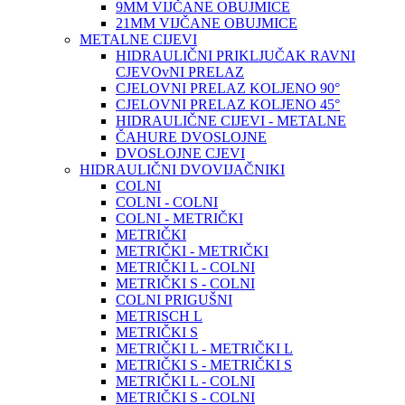
9MM VIJČANE OBUJMICE
21MM VIJČANE OBUJMICE
METALNE CIJEVI
HIDRAULIČNI PRIKLJUČAK RAVNI
CJEVOvNI PRELAZ
CJELOVNI PRELAZ KOLJENO 90°
CJELOVNI PRELAZ KOLJENO 45°
HIDRAULIČNE CIJEVI - METALNE
ČAHURE DVOSLOJNE
DVOSLOJNE CJEVI
HIDRAULIČNI DVOVIJAČNIKI
COLNI
COLNI - COLNI
COLNI - METRIČKI
METRIČKI
METRIČKI - METRIČKI
METRIČKI L - COLNI
METRIČKI S - COLNI
COLNI PRIGUŠNI
METRISCH L
METRIČKI S
METRIČKI L - METRIČKI L
METRIČKI S - METRIČKI S
METRIČKI L - COLNI
METRIČKI S - COLNI