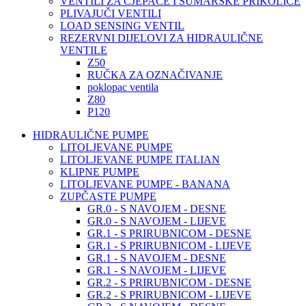
VENTILI ZA CJEPAČE I ŠUMARSKE PRIKOLICE
PLIVAJUČI VENTILI
LOAD SENSING VENTIL
REZERVNI DIJELOVI ZA HIDRAULIČNE
VENTILE
Z50
RUČKA ZA OZNAČIVANJE
poklopac ventila
Z80
P120
HIDRAULIČNE PUMPE
LITOLJEVANE PUMPE
LITOLJEVANE PUMPE ITALIAN
KLIPNE PUMPE
LITOLJEVANE PUMPE - BANANA
ZUPČASTE PUMPE
GR.0 - S NAVOJEM - DESNE
GR.0 - S NAVOJEM - LIJEVE
GR.1 - S PRIRUBNICOM - DESNE
GR.1 - S PRIRUBNICOM - LIJEVE
GR.1 - S NAVOJEM - DESNE
GR.1 - S NAVOJEM - LIJEVE
GR.2 - S PRIRUBNICOM - DESNE
GR.2 - S PRIRUBNICOM - LIJEVE