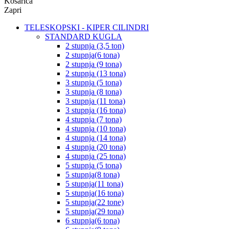
Košarica
Zapri
TELESKOPSKI - KIPER CILINDRI
STANDARD KUGLA
2 stupnja (3,5 ton)
2 stupnja(6 tona)
2 stupnja (9 tona)
2 stupnja (13 tona)
3 stupnja (5 tona)
3 stupnja (8 tona)
3 stupnja (11 tona)
3 stupnja (16 tona)
4 stupnja (7 tona)
4 stupnja (10 tona)
4 stupnja (14 tona)
4 stupnja (20 tona)
4 stupnja (25 tona)
5 stupnja (5 tona)
5 stupnja(8 tona)
5 stupnja(11 tona)
5 stupnja(16 tona)
5 stupnja(22 tone)
5 stupnja(29 tona)
6 stupnja(6 tona)