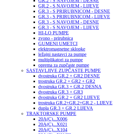
GR.2 - S NAVOJEM - DESNE
GR.2 - S NAVOJEM - LIJEVE
GR.3 - S PRIRUBNICOM - DESNE
GR.3 - S PRIRUBNICOM - LIJEVE
GR.3 - S NAVOJEM - DESNE
GR.3 - S NAVOJEM - LIJEVE
HI-LO PUMPE
zvono - prirubnica
GUMENI UMETCI
elektromagnetne sklopke
ležajni nastavci za pumpe
multiplikatori za pumpe
oprema za zupčaste pumpe
SASTAVLJIVE ZUPČASTE PUMPE
dvostruka GR.2 + GR2 DESNE
trostruka GR.2 + GR2 + GR2
dvostruka GR.3 + GR.2 DESNA
dvostruka GR.3 + GR3
dvostruka GR.2 + GR2 LIJEVE
trostruka GR.2+GR.2+GR.2 - LIJEVE
dupla GR.3 + GR.2 LIJEVA
TRAKTORSKE PUMPE
20A(C)...X006
20A(C)...X021
20A(C)...X104