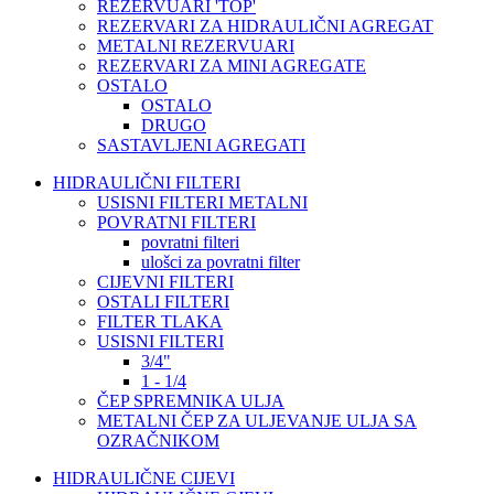
REZERVUARI 'TOP'
REZERVARI ZA HIDRAULIČNI AGREGAT
METALNI REZERVUARI
REZERVARI ZA MINI AGREGATE
OSTALO
OSTALO
DRUGO
SASTAVLJENI AGREGATI
HIDRAULIČNI FILTERI
USISNI FILTERI METALNI
POVRATNI FILTERI
povratni filteri
ulošci za povratni filter
CIJEVNI FILTERI
OSTALI FILTERI
FILTER TLAKA
USISNI FILTERI
3/4"
1 - 1/4
ČEP SPREMNIKA ULJA
METALNI ČEP ZA ULJEVANJE ULJA SA
OZRAČNIKOM
HIDRAULIČNE CIJEVI