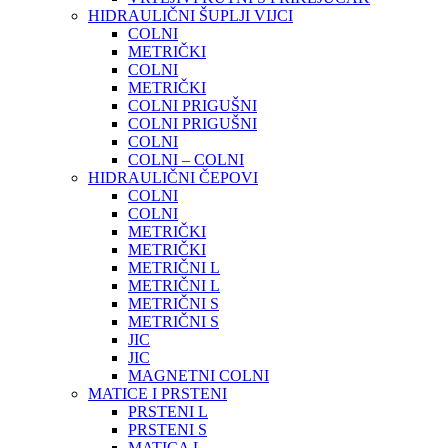
HIDRAULIČNI ŠUPLJI VIJCI
COLNI
METRIČKI
COLNI
METRIČKI
COLNI PRIGUŠNI
COLNI PRIGUŠNI
COLNI
COLNI – COLNI
HIDRAULIČNI ČEPOVI
COLNI
COLNI
METRIČKI
METRIČKI
METRIČNI L
METRIČNI L
METRIČNI S
METRIČNI S
JIC
JIC
MAGNETNI COLNI
MATICE I PRSTENI
PRSTENI L
PRSTENI S
MATICA L