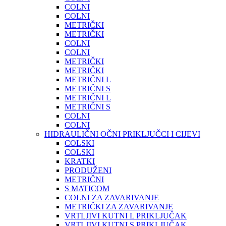
COLNI
COLNI
METRIČKI
METRIČKI
COLNI
COLNI
METRIČKI
METRIČKI
METRIČNI L
METRIČNI S
METRIČNI L
METRIČNI S
COLNI
COLNI
HIDRAULIČNI OČNI PRIKLJUČCI I CIJEVI
COLSKI
COLSKI
KRATKI
PRODUŽENI
METRIČNI
S MATICOM
COLNI ZA ZAVARIVANJE
METRIČKI ZA ZAVARIVANJE
VRTLJIVI KUTNI L PRIKLJUČAK
VRTLJIVI KUTNI S PRIKLJUČAK