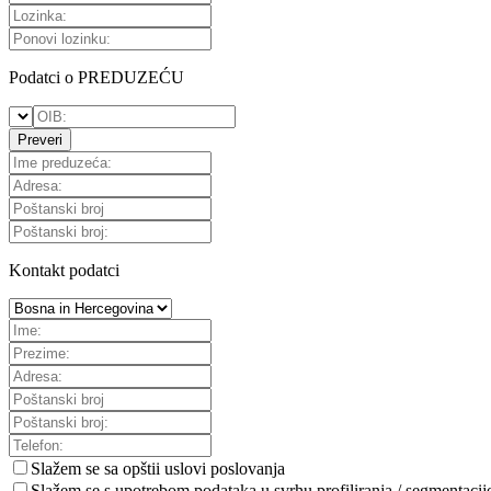
Podatci o PREDUZEĆU
Preveri
Kontakt podatci
Slažem se sa
opštii uslovi poslovanja
Slažem se s upotrebom podataka u svrhu profiliranja / segmentacij