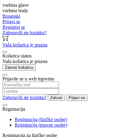
vsebina glave
vsebina body
Bosanski
Prijavi se
Registruj se
Zaboravili ste lozinku?
Vaša košarica je prazna
Košarica status
Vaša košarica je prazna
Zatvori košaricu
Prijavite se u web trgovinu
Zaboravili ste lozinku?
Zatvori
Prijavi se
Registracija
Registracija (fizičke osobe)
Registracija (pravne osobe)
Registracija za fizičke osobe