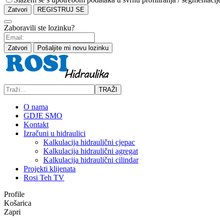
Zatvori
REGISTRUJ SE
Zaboravili ste lozinku?
Zatvori
Pošaljite mi novu lozinku
TRAŽI
O nama
GDJE SMO
Kontakt
Izračuni u hidraulici
Kalkulacija hidraulični cjepac
Kalkulacija hidraulični agregat
Kalkulacija hidraulični cilindar
Projekti klijenata
Rosi Teh TV
Profile
Košarica
Zapri