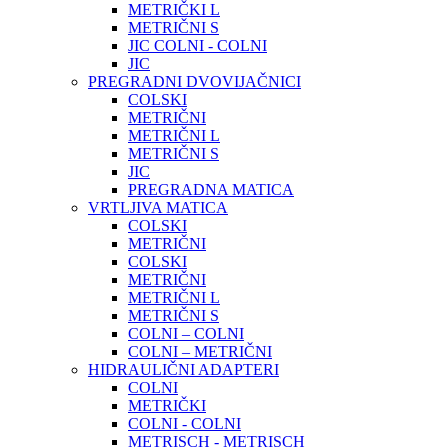
METRIČKI L
METRIČNI S
JIC COLNI - COLNI
JIC
PREGRADNI DVOVIJAČNICI
COLSKI
METRIČNI
METRIČNI L
METRIČNI S
JIC
PREGRADNA MATICA
VRTLJIVA MATICA
COLSKI
METRIČNI
COLSKI
METRIČNI
METRIČNI L
METRIČNI S
COLNI – COLNI
COLNI – METRIČNI
HIDRAULIČNI ADAPTERI
COLNI
METRIČKI
COLNI - COLNI
METRISCH - METRISCH