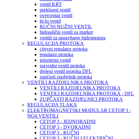
ventil KRT
preklopni ventil
overcentar ventil
hi-lo ventil
RUČNI NUŽNI VENTIL
hidraulični ventil za marker
ventili za upravljanje hidromotora
REGULACIJA PROTOKA
cijevni regulator protoka
regulator protoka
prioritetni ventil
razvodni ventil protoka
djeleni ventil protoka DFL
zupčasti razdjelnik protoka
VENTILI RAZDJELNIKA PROTOKA
VENTILI RAZDJELNIKA PROTOKA
VENTILI RAZDJELNIKA PROTOKA - DFL
ZUPČASTI RAZDJELNICI PROTOKA
REGULACIJA TLAKA
ELEKTROMAGNETSKI MODULAR CETOP 3 -
NG6 VENTILI
CETOP 3 - JEDNORADNI
CETOP 3 - DVORADNI
CETOP 3 - RUČNI
CETOP 3 - RUČNI I ELEKTRIČNI