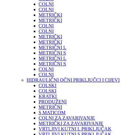
COLNI
COLNI
METRIČKI
METRIČKI
COLNI
COLNI
METRIČKI
METRIČKI
METRIČNI L
METRIČNI S
METRIČNI L
METRIČNI S
COLNI
COLNI
HIDRAULIČNI OČNI PRIKLJUČCI I CIJEVI
COLSKI
COLSKI
KRATKI
PRODUŽENI
METRIČNI
S MATICOM
COLNI ZA ZAVARIVANJE
METRIČKI ZA ZAVARIVANJE
VRTLJIVI KUTNI L PRIKLJUČAK
VRTLJIVI KUTNI S PRIKLJUČAK