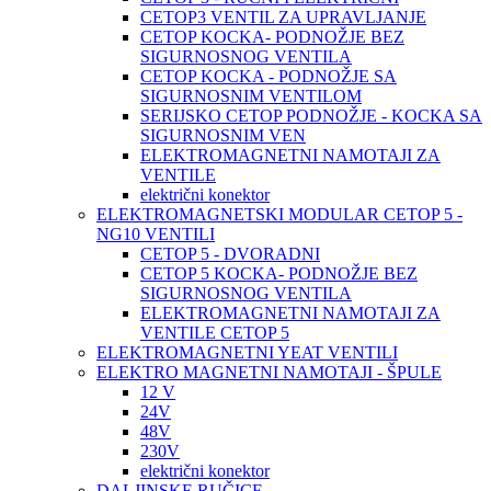
CETOP3 VENTIL ZA UPRAVLJANJE
CETOP KOCKA- PODNOŽJE BEZ
SIGURNOSNOG VENTILA
CETOP KOCKA - PODNOŽJE SA
SIGURNOSNIM VENTILOM
SERIJSKO CETOP PODNOŽJE - KOCKA SA
SIGURNOSNIM VEN
ELEKTROMAGNETNI NAMOTAJI ZA
VENTILE
električni konektor
ELEKTROMAGNETSKI MODULAR CETOP 5 -
NG10 VENTILI
CETOP 5 - DVORADNI
CETOP 5 KOCKA- PODNOŽJE BEZ
SIGURNOSNOG VENTILA
ELEKTROMAGNETNI NAMOTAJI ZA
VENTILE CETOP 5
ELEKTROMAGNETNI YEAT VENTILI
ELEKTRO MAGNETNI NAMOTAJI - ŠPULE
12 V
24V
48V
230V
električni konektor
DALJINSKE RUČICE