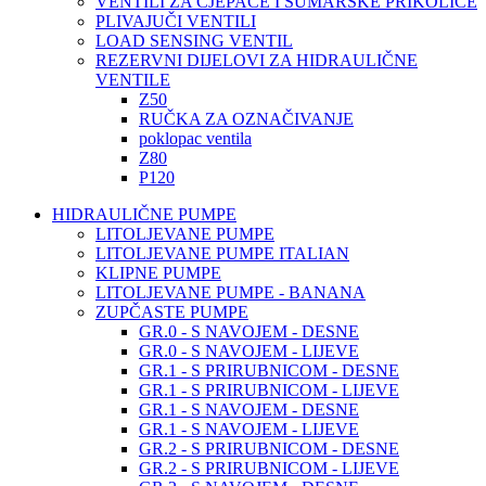
VENTILI ZA CJEPAČE I ŠUMARSKE PRIKOLICE
PLIVAJUČI VENTILI
LOAD SENSING VENTIL
REZERVNI DIJELOVI ZA HIDRAULIČNE
VENTILE
Z50
RUČKA ZA OZNAČIVANJE
poklopac ventila
Z80
P120
HIDRAULIČNE PUMPE
LITOLJEVANE PUMPE
LITOLJEVANE PUMPE ITALIAN
KLIPNE PUMPE
LITOLJEVANE PUMPE - BANANA
ZUPČASTE PUMPE
GR.0 - S NAVOJEM - DESNE
GR.0 - S NAVOJEM - LIJEVE
GR.1 - S PRIRUBNICOM - DESNE
GR.1 - S PRIRUBNICOM - LIJEVE
GR.1 - S NAVOJEM - DESNE
GR.1 - S NAVOJEM - LIJEVE
GR.2 - S PRIRUBNICOM - DESNE
GR.2 - S PRIRUBNICOM - LIJEVE