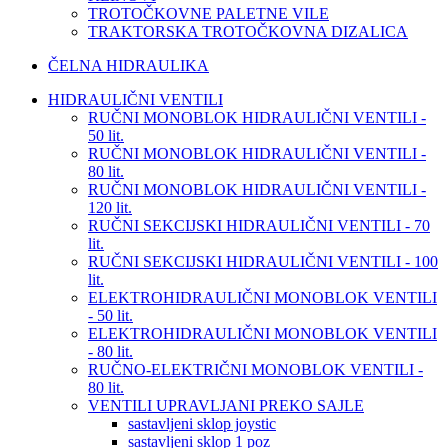
TROTOČKOVNE PALETNE VILE
TRAKTORSKA TROTOČKOVNA DIZALICA
ČELNA HIDRAULIKA
HIDRAULIČNI VENTILI
RUČNI MONOBLOK HIDRAULIČNI VENTILI -
50 lit.
RUČNI MONOBLOK HIDRAULIČNI VENTILI -
80 lit.
RUČNI MONOBLOK HIDRAULIČNI VENTILI -
120 lit.
RUČNI SEKCIJSKI HIDRAULIČNI VENTILI - 70
lit.
RUČNI SEKCIJSKI HIDRAULIČNI VENTILI - 100
lit.
ELEKTROHIDRAULIČNI MONOBLOK VENTILI
- 50 lit.
ELEKTROHIDRAULIČNI MONOBLOK VENTILI
- 80 lit.
RUČNO-ELEKTRIČNI MONOBLOK VENTILI -
80 lit.
VENTILI UPRAVLJANI PREKO SAJLE
sastavljeni sklop joystic
sastavljeni sklop 1 poz