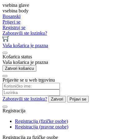
vsebina glave
vsebina body
Bosanski
Prijavi se
Registruj se
Zaboravili ste lozinku?
Vaša košarica je prazna
Košarica status
Vaša košarica je prazna
Zatvori košaricu
Prijavite se u web trgovinu
Zaboravili ste lozinku?
Zatvori
Prijavi se
Registracija
Registracija (fizičke osobe)
Registracija (pravne osobe)
Registracija za fizičke osobe