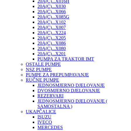
20A(C)...X016H
20A(C)...X030
20A(C)...X066
20A(C)...X085G
20A(C)...X102
20A(C)...X007
20A(C)...X224
20A(C)...X205
20A(C)...X086
20A(C)...X080
20A(C)...X201
PUMPA ZA TRAKTOR IMT
OSTALE PUMPE
NSZ PUMPE
PUMPE ZA PREPUMPAVANJE
RUČNE PUMPE
JEDNOSMJERNO DJELOVANJE
DVOSMJERNO DJELOVANJE
REZERVARI
JEDNOSMJERNO DJELOVANJE (
SAMOSTALNA )
UKAPČALICE
ISUZU
IVECO
MERCEDES