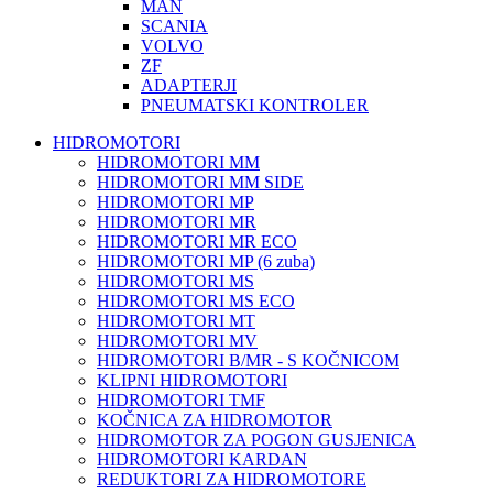
MAN
SCANIA
VOLVO
ZF
ADAPTERJI
PNEUMATSKI KONTROLER
HIDROMOTORI
HIDROMOTORI MM
HIDROMOTORI MM SIDE
HIDROMOTORI MP
HIDROMOTORI MR
HIDROMOTORI MR ECO
HIDROMOTORI MP (6 zuba)
HIDROMOTORI MS
HIDROMOTORI MS ECO
HIDROMOTORI MT
HIDROMOTORI MV
HIDROMOTORI B/MR - S KOČNICOM
KLIPNI HIDROMOTORI
HIDROMOTORI TMF
KOČNICA ZA HIDROMOTOR
HIDROMOTOR ZA POGON GUSJENICA
HIDROMOTORI KARDAN
REDUKTORI ZA HIDROMOTORE