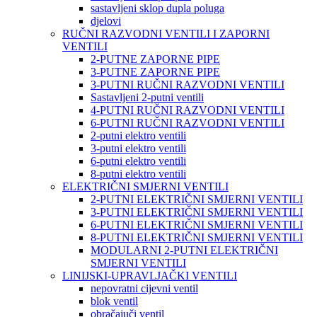
sastavljeni sklop dupla poluga
djelovi
RUČNI RAZVODNI VENTILI I ZAPORNI
VENTILI
2-PUTNE ZAPORNE PIPE
3-PUTNE ZAPORNE PIPE
3-PUTNI RUČNI RAZVODNI VENTILI
Sastavljeni 2-putni ventili
4-PUTNI RUČNI RAZVODNI VENTILI
6-PUTNI RUČNI RAZVODNI VENTILI
2-putni elektro ventili
3-putni elektro ventili
6-putni elektro ventili
8-putni elektro ventili
ELEKTRIČNI SMJERNI VENTILI
2-PUTNI ELEKTRIČNI SMJERNI VENTILI
3-PUTNI ELEKTRIČNI SMJERNI VENTILI
6-PUTNI ELEKTRIČNI SMJERNI VENTILI
8-PUTNI ELEKTRIČNI SMJERNI VENTILI
MODULARNI 2-PUTNI ELEKTRIČNI
SMJERNI VENTILI
LINIJSKI-UPRAVLJAČKI VENTILI
nepovratni cijevni ventil
blok ventil
obračajuči ventil