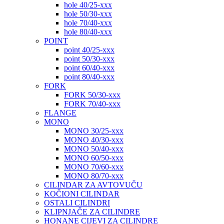
hole 40/25-xxx
hole 50/30-xxx
hole 70/40-xxx
hole 80/40-xxx
POINT
point 40/25-xxx
point 50/30-xxx
point 60/40-xxx
point 80/40-xxx
FORK
FORK 50/30-xxx
FORK 70/40-xxx
FLANGE
MONO
MONO 30/25-xxx
MONO 40/30-xxx
MONO 50/40-xxx
MONO 60/50-xxx
MONO 70/60-xxx
MONO 80/70-xxx
CILINDAR ZA AVTOVUČU
KOČIONI CILINDAR
OSTALI CILINDRI
KLIPNJAČE ZA CILINDRE
HONANE CIJEVI ZA CILINDRE