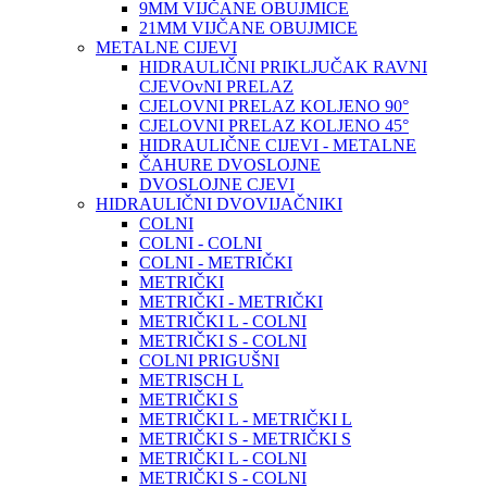
9MM VIJČANE OBUJMICE
21MM VIJČANE OBUJMICE
METALNE CIJEVI
HIDRAULIČNI PRIKLJUČAK RAVNI
CJEVOvNI PRELAZ
CJELOVNI PRELAZ KOLJENO 90°
CJELOVNI PRELAZ KOLJENO 45°
HIDRAULIČNE CIJEVI - METALNE
ČAHURE DVOSLOJNE
DVOSLOJNE CJEVI
HIDRAULIČNI DVOVIJAČNIKI
COLNI
COLNI - COLNI
COLNI - METRIČKI
METRIČKI
METRIČKI - METRIČKI
METRIČKI L - COLNI
METRIČKI S - COLNI
COLNI PRIGUŠNI
METRISCH L
METRIČKI S
METRIČKI L - METRIČKI L
METRIČKI S - METRIČKI S
METRIČKI L - COLNI
METRIČKI S - COLNI