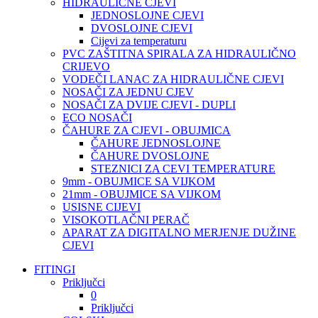
HIDRAULIČNE CJEVI
JEDNOSLOJNE CJEVI
DVOSLOJNE CJEVI
Cijevi za temperaturu
PVC ZAŠTITNA SPIRALA ZA HIDRAULIČNO
CRIJEVO
VODEČI LANAC ZA HIDRAULIČNE CJEVI
NOSAČI ZA JEDNU CJEV
NOSAČI ZA DVIJE CJEVI - DUPLI
ECO NOSAČI
ČAHURE ZA CJEVI - OBUJMICA
ČAHURE JEDNOSLOJNE
ČAHURE DVOSLOJNE
STEZNICI ZA CEVI TEMPERATURE
9mm - OBUJMICE SA VIJKOM
21mm - OBUJMICE SA VIJKOM
USISNE CIJEVI
VISOKOTLAČNI PERAČ
APARAT ZA DIGITALNO MERJENJE DUŽINE
CJEVI
FITINGI
Priključci
0
Priključci