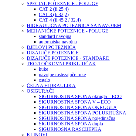
SPECIAL POTEZNICE - POLUGE
CAT 2 (fi 25,4)
CAT 3 (fi 32,2)
CAT 4 (fi 45,2 / 32,4)
HIDRAULIČNA POTEZNICA SA NAVOJEM
MEHANIČKE POTEZNICE - POLUGE
standard navojna
automatska navojna
DJELOVI POTEZNICA
DIZAJUČE POTEZNICE
DIZAJUČE POTEZNICE - STANDARD
TRO-TOČKOVNI PRIKLJUČAK
kuke
navojne rastezajuče ruke
ostalo
ČELNA HIDRAULIKA
OSIGURAČI
SIGURNOSTNA SPONA okrugla – ECO
SIGURNOSTNA SPONA V – ECO
SIGURNOSTNA SPONA OKRUGLA
SIGURNOSTNA SPONA POLUKRUŽNA
SIGURNOSTNA SPONA pojedinačna
SIGURNOSTNA SPONA dupla
SIGURNOSNA RASCIJEPKA
KLINOVI