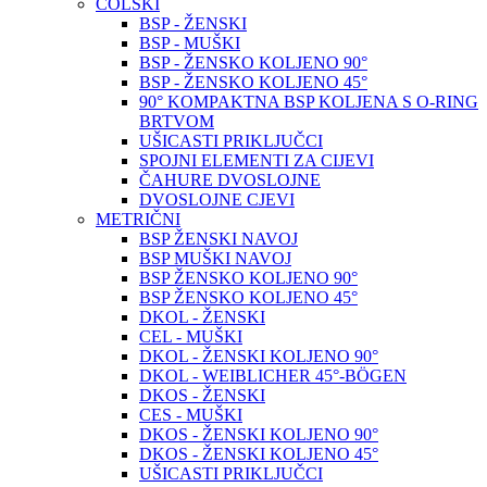
COLSKI
BSP - ŽENSKI
BSP - MUŠKI
BSP - ŽENSKO KOLJENO 90°
BSP - ŽENSKO KOLJENO 45°
90° KOMPAKTNA BSP KOLJENA S O-RING
BRTVOM
UŠICASTI PRIKLJUČCI
SPOJNI ELEMENTI ZA CIJEVI
ČAHURE DVOSLOJNE
DVOSLOJNE CJEVI
METRIČNI
BSP ŽENSKI NAVOJ
BSP MUŠKI NAVOJ
BSP ŽENSKO KOLJENO 90°
BSP ŽENSKO KOLJENO 45°
DKOL - ŽENSKI
CEL - MUŠKI
DKOL - ŽENSKI KOLJENO 90°
DKOL - WEIBLICHER 45°-BÖGEN
DKOS - ŽENSKI
CES - MUŠKI
DKOS - ŽENSKI KOLJENO 90°
DKOS - ŽENSKI KOLJENO 45°
UŠICASTI PRIKLJUČCI