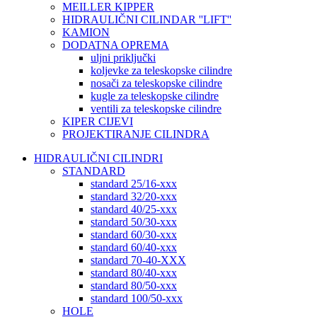
MEILLER KIPPER
HIDRAULIČNI CILINDAR ''LIFT''
KAMION
DODATNA OPREMA
uljni priključki
koljevke za teleskopske cilindre
nosači za teleskopske cilindre
kugle za teleskopske cilindre
ventili za teleskopske cilindre
KIPER CIJEVI
PROJEKTIRANJE CILINDRA
HIDRAULIČNI CILINDRI
STANDARD
standard 25/16-xxx
standard 32/20-xxx
standard 40/25-xxx
standard 50/30-xxx
standard 60/30-xxx
standard 60/40-xxx
standard 70-40-XXX
standard 80/40-xxx
standard 80/50-xxx
standard 100/50-xxx
HOLE