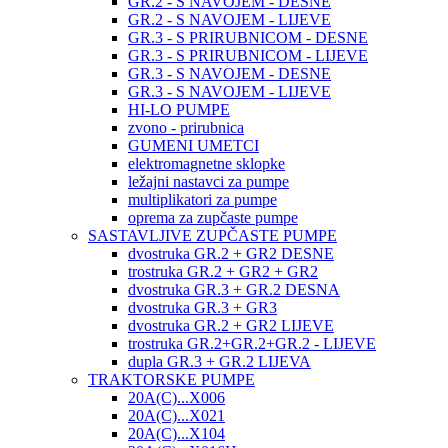
GR.2 - S NAVOJEM - DESNE
GR.2 - S NAVOJEM - LIJEVE
GR.3 - S PRIRUBNICOM - DESNE
GR.3 - S PRIRUBNICOM - LIJEVE
GR.3 - S NAVOJEM - DESNE
GR.3 - S NAVOJEM - LIJEVE
HI-LO PUMPE
zvono - prirubnica
GUMENI UMETCI
elektromagnetne sklopke
ležajni nastavci za pumpe
multiplikatori za pumpe
oprema za zupčaste pumpe
SASTAVLJIVE ZUPČASTE PUMPE
dvostruka GR.2 + GR2 DESNE
trostruka GR.2 + GR2 + GR2
dvostruka GR.3 + GR.2 DESNA
dvostruka GR.3 + GR3
dvostruka GR.2 + GR2 LIJEVE
trostruka GR.2+GR.2+GR.2 - LIJEVE
dupla GR.3 + GR.2 LIJEVA
TRAKTORSKE PUMPE
20A(C)...X006
20A(C)...X021
20A(C)...X104