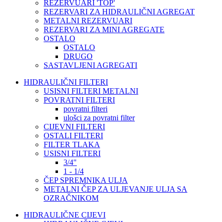
REZERVUARI 'TOP'
REZERVARI ZA HIDRAULIČNI AGREGAT
METALNI REZERVUARI
REZERVARI ZA MINI AGREGATE
OSTALO
OSTALO
DRUGO
SASTAVLJENI AGREGATI
HIDRAULIČNI FILTERI
USISNI FILTERI METALNI
POVRATNI FILTERI
povratni filteri
ulošci za povratni filter
CIJEVNI FILTERI
OSTALI FILTERI
FILTER TLAKA
USISNI FILTERI
3/4"
1 - 1/4
ČEP SPREMNIKA ULJA
METALNI ČEP ZA ULJEVANJE ULJA SA
OZRAČNIKOM
HIDRAULIČNE CIJEVI