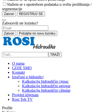
Slažem se s upotrebom podataka u svrhu profiliranja /
segmentacije
Zatvori
REGISTRUJ SE
Zaboravili ste lozinku?
Zatvori
Pošaljite mi novu lozinku
TRAŽI
O nama
GDJE SMO
Kontakt
Izračuni u hidraulici
Kalkulacija hidraulični cjepac
Kalkulacija hidraulični agregat
Kalkulacija hidraulični cilindar
Projekti klijenata
Rosi Teh TV
Profile