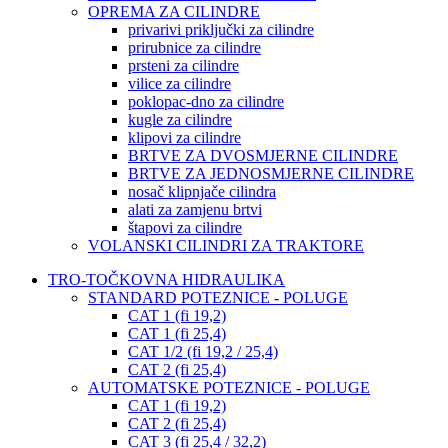
OPREMA ZA CILINDRE
privarivi priključki za cilindre
prirubnice za cilindre
prsteni za cilindre
vilice za cilindre
poklopac-dno za cilindre
kugle za cilindre
klipovi za cilindre
BRTVE ZA DVOSMJERNE CILINDRE
BRTVE ZA JEDNOSMJERNE CILINDRE
nosač klipnjače cilindra
alati za zamjenu brtvi
štapovi za cilindre
VOLANSKI CILINDRI ZA TRAKTORE
TRO-TOČKOVNA HIDRAULIKA
STANDARD POTEZNICE - POLUGE
CAT 1 (fi 19,2)
CAT 1 (fi 25,4)
CAT 1/2 (fi 19,2 / 25,4)
CAT 2 (fi 25,4)
AUTOMATSKE POTEZNICE - POLUGE
CAT 1 (fi 19,2)
CAT 2 (fi 25,4)
CAT 3 (fi 25,4 / 32,2)