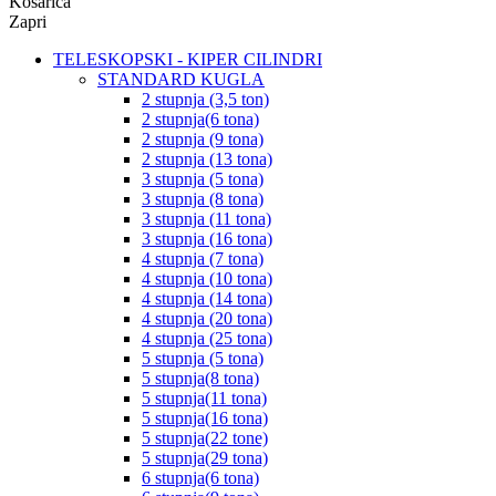
Košarica
Zapri
TELESKOPSKI - KIPER CILINDRI
STANDARD KUGLA
2 stupnja (3,5 ton)
2 stupnja(6 tona)
2 stupnja (9 tona)
2 stupnja (13 tona)
3 stupnja (5 tona)
3 stupnja (8 tona)
3 stupnja (11 tona)
3 stupnja (16 tona)
4 stupnja (7 tona)
4 stupnja (10 tona)
4 stupnja (14 tona)
4 stupnja (20 tona)
4 stupnja (25 tona)
5 stupnja (5 tona)
5 stupnja(8 tona)
5 stupnja(11 tona)
5 stupnja(16 tona)
5 stupnja(22 tone)
5 stupnja(29 tona)
6 stupnja(6 tona)