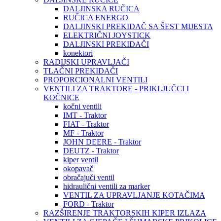
DALJINSKA RUČICA
RUČICA ENERGO
DALJINSKI PREKIDAČ SA ŠEST MIJESTA
ELEKTRIČNI JOYSTICK
DALJINSKI PREKIDAČI
konektori
RADIJSKI UPRAVLJAČI
TLAČNI PREKIDAČI
PROPORCIONALNI VENTILI
VENTILI ZA TRAKTORE - PRIKLJUČCI I
KOČNICE
kočni ventili
IMT - Traktor
FIAT - Traktor
MF - Traktor
JOHN DEERE - Traktor
DEUTZ - Traktor
kiper ventil
okopavač
obračajuči ventil
hidraulični ventili za marker
VENTIL ZA UPRAVLJANJE KOTAČIMA
FORD - Traktor
RAZŠIRENJE TRAKTORSKIH KIPER IZLAZA