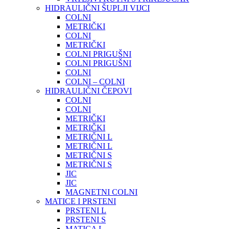
HIDRAULIČNI ŠUPLJI VIJCI
COLNI
METRIČKI
COLNI
METRIČKI
COLNI PRIGUŠNI
COLNI PRIGUŠNI
COLNI
COLNI – COLNI
HIDRAULIČNI ČEPOVI
COLNI
COLNI
METRIČKI
METRIČKI
METRIČNI L
METRIČNI L
METRIČNI S
METRIČNI S
JIC
JIC
MAGNETNI COLNI
MATICE I PRSTENI
PRSTENI L
PRSTENI S
MATICA L