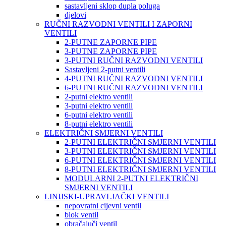
sastavljeni sklop dupla poluga
djelovi
RUČNI RAZVODNI VENTILI I ZAPORNI
VENTILI
2-PUTNE ZAPORNE PIPE
3-PUTNE ZAPORNE PIPE
3-PUTNI RUČNI RAZVODNI VENTILI
Sastavljeni 2-putni ventili
4-PUTNI RUČNI RAZVODNI VENTILI
6-PUTNI RUČNI RAZVODNI VENTILI
2-putni elektro ventili
3-putni elektro ventili
6-putni elektro ventili
8-putni elektro ventili
ELEKTRIČNI SMJERNI VENTILI
2-PUTNI ELEKTRIČNI SMJERNI VENTILI
3-PUTNI ELEKTRIČNI SMJERNI VENTILI
6-PUTNI ELEKTRIČNI SMJERNI VENTILI
8-PUTNI ELEKTRIČNI SMJERNI VENTILI
MODULARNI 2-PUTNI ELEKTRIČNI
SMJERNI VENTILI
LINIJSKI-UPRAVLJAČKI VENTILI
nepovratni cijevni ventil
blok ventil
obračajuči ventil