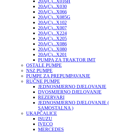
20A(C)...X016H
20A(C)...X030
20A(C)...X066
20A(C)...X085G
20A(C)...X102
20A(C)...X007
20A(C)...X224
20A(C)...X205
20A(C)...X086
20A(C)...X080
20A(C)...X201
PUMPA ZA TRAKTOR IMT
OSTALE PUMPE
NSZ PUMPE
PUMPE ZA PREPUMPAVANJE
RUČNE PUMPE
JEDNOSMJERNO DJELOVANJE
DVOSMJERNO DJELOVANJE
REZERVARI
JEDNOSMJERNO DJELOVANJE (
SAMOSTALNA )
UKAPČALICE
ISUZU
IVECO
MERCEDES