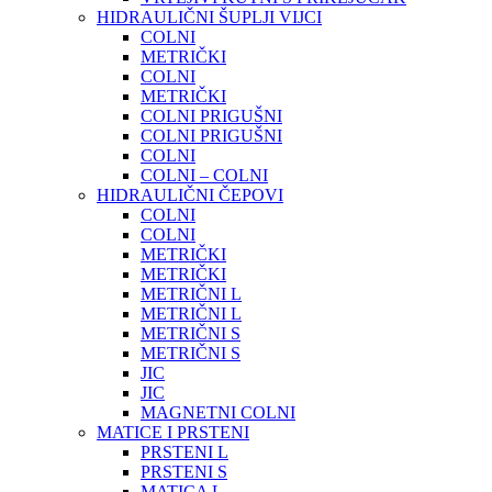
HIDRAULIČNI ŠUPLJI VIJCI
COLNI
METRIČKI
COLNI
METRIČKI
COLNI PRIGUŠNI
COLNI PRIGUŠNI
COLNI
COLNI – COLNI
HIDRAULIČNI ČEPOVI
COLNI
COLNI
METRIČKI
METRIČKI
METRIČNI L
METRIČNI L
METRIČNI S
METRIČNI S
JIC
JIC
MAGNETNI COLNI
MATICE I PRSTENI
PRSTENI L
PRSTENI S
MATICA L