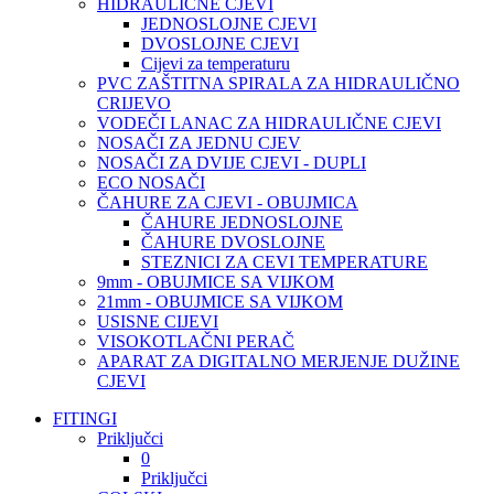
HIDRAULIČNE CJEVI
JEDNOSLOJNE CJEVI
DVOSLOJNE CJEVI
Cijevi za temperaturu
PVC ZAŠTITNA SPIRALA ZA HIDRAULIČNO
CRIJEVO
VODEČI LANAC ZA HIDRAULIČNE CJEVI
NOSAČI ZA JEDNU CJEV
NOSAČI ZA DVIJE CJEVI - DUPLI
ECO NOSAČI
ČAHURE ZA CJEVI - OBUJMICA
ČAHURE JEDNOSLOJNE
ČAHURE DVOSLOJNE
STEZNICI ZA CEVI TEMPERATURE
9mm - OBUJMICE SA VIJKOM
21mm - OBUJMICE SA VIJKOM
USISNE CIJEVI
VISOKOTLAČNI PERAČ
APARAT ZA DIGITALNO MERJENJE DUŽINE
CJEVI
FITINGI
Priključci
0
Priključci