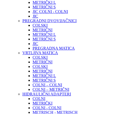
METRIČKI L
METRIČNI S
JIC COLNI - COLNI
JIC
PREGRADNI DVOVIJAČNICI
COLSKI
METRIČNI
METRIČNI L
METRIČNI S
JIC
PREGRADNA MATICA
VRTLJIVA MATICA
COLSKI
METRIČNI
COLSKI
METRIČNI
METRIČNI L
METRIČNI S
COLNI – COLNI
COLNI – METRIČNI
HIDRAULIČNI ADAPTERI
COLNI
METRIČKI
COLNI - COLNI
METRISCH - METRISCH