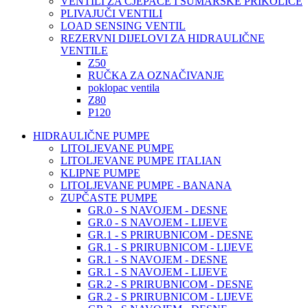
VENTILI ZA CJEPAČE I ŠUMARSKE PRIKOLICE
PLIVAJUČI VENTILI
LOAD SENSING VENTIL
REZERVNI DIJELOVI ZA HIDRAULIČNE
VENTILE
Z50
RUČKA ZA OZNAČIVANJE
poklopac ventila
Z80
P120
HIDRAULIČNE PUMPE
LITOLJEVANE PUMPE
LITOLJEVANE PUMPE ITALIAN
KLIPNE PUMPE
LITOLJEVANE PUMPE - BANANA
ZUPČASTE PUMPE
GR.0 - S NAVOJEM - DESNE
GR.0 - S NAVOJEM - LIJEVE
GR.1 - S PRIRUBNICOM - DESNE
GR.1 - S PRIRUBNICOM - LIJEVE
GR.1 - S NAVOJEM - DESNE
GR.1 - S NAVOJEM - LIJEVE
GR.2 - S PRIRUBNICOM - DESNE
GR.2 - S PRIRUBNICOM - LIJEVE