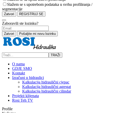
Slažem se s upotrebom podataka u svrhu profiliranja /
segmentacije
Zatvori
REGISTRUJ SE
Zaboravili ste lozinku?
Zatvori
Pošaljite mi novu lozinku
TRAŽI
O nama
GDJE SMO
Kontakt
Izračuni u hidraulici
Kalkulacija hidraulični cjepac
Kalkulacija hidraulični agregat
Kalkulacija hidraulični cilindar
Projekti klijenata
Rosi Teh TV
Profile