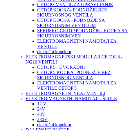
CETOP3 VENTIL ZA UPRAVLJANJE
CETOP KOCKA- PODNOŽJE BEZ
SIGURNOSNOG VENTILA
CETOP KOCKA - PODNOŽJE SA
SIGURNOSNIM VENTILOM
SERIJSKO CETOP PODNOŽJE - KOCKA SA
SIGURNOSNIM VEN
ELEKTROMAGNETNI NAMOTAJI ZA
VENTILE
električni konektor
ELEKTROMAGNETSKI MODULAR CETOP 5 -
NG10 VENTILI
CETOP 5 - DVORADNI
CETOP 5 KOCKA- PODNOŽJE BEZ
SIGURNOSNOG VENTILA
ELEKTROMAGNETNI NAMOTAJI ZA
VENTILE CETOP 5
ELEKTROMAGNETNI YEAT VENTILI
ELEKTRO MAGNETNI NAMOTAJI - ŠPULE
12 V
24V
48V
230V
električni konektor
DALJINSKE RUČICE