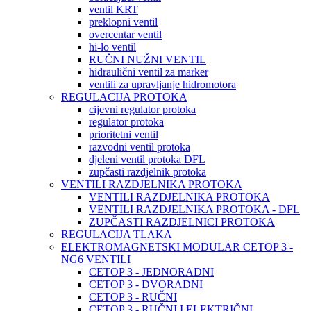
ventil KRT
preklopni ventil
overcentar ventil
hi-lo ventil
RUČNI NUŽNI VENTIL
hidraulični ventil za marker
ventili za upravljanje hidromotora
REGULACIJA PROTOKA
cijevni regulator protoka
regulator protoka
prioritetni ventil
razvodni ventil protoka
djeleni ventil protoka DFL
zupčasti razdjelnik protoka
VENTILI RAZDJELNIKA PROTOKA
VENTILI RAZDJELNIKA PROTOKA
VENTILI RAZDJELNIKA PROTOKA - DFL
ZUPČASTI RAZDJELNICI PROTOKA
REGULACIJA TLAKA
ELEKTROMAGNETSKI MODULAR CETOP 3 -
NG6 VENTILI
CETOP 3 - JEDNORADNI
CETOP 3 - DVORADNI
CETOP 3 - RUČNI
CETOP 3 - RUČNI I ELEKTRIČNI