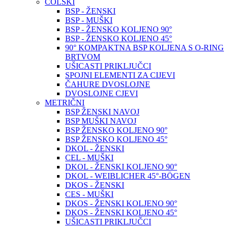
COLSKI
BSP - ŽENSKI
BSP - MUŠKI
BSP - ŽENSKO KOLJENO 90°
BSP - ŽENSKO KOLJENO 45°
90° KOMPAKTNA BSP KOLJENA S O-RING
BRTVOM
UŠICASTI PRIKLJUČCI
SPOJNI ELEMENTI ZA CIJEVI
ČAHURE DVOSLOJNE
DVOSLOJNE CJEVI
METRIČNI
BSP ŽENSKI NAVOJ
BSP MUŠKI NAVOJ
BSP ŽENSKO KOLJENO 90°
BSP ŽENSKO KOLJENO 45°
DKOL - ŽENSKI
CEL - MUŠKI
DKOL - ŽENSKI KOLJENO 90°
DKOL - WEIBLICHER 45°-BÖGEN
DKOS - ŽENSKI
CES - MUŠKI
DKOS - ŽENSKI KOLJENO 90°
DKOS - ŽENSKI KOLJENO 45°
UŠICASTI PRIKLJUČCI