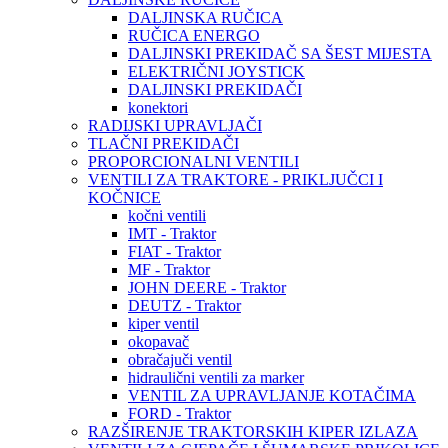
DALJINSKA RUČICA
RUČICA ENERGO
DALJINSKI PREKIDAČ SA ŠEST MIJESTA
ELEKTRIČNI JOYSTICK
DALJINSKI PREKIDAČI
konektori
RADIJSKI UPRAVLJAČI
TLAČNI PREKIDAČI
PROPORCIONALNI VENTILI
VENTILI ZA TRAKTORE - PRIKLJUČCI I
KOČNICE
kočni ventili
IMT - Traktor
FIAT - Traktor
MF - Traktor
JOHN DEERE - Traktor
DEUTZ - Traktor
kiper ventil
okopavač
obračajuči ventil
hidraulični ventili za marker
VENTIL ZA UPRAVLJANJE KOTAČIMA
FORD - Traktor
RAZŠIRENJE TRAKTORSKIH KIPER IZLAZA