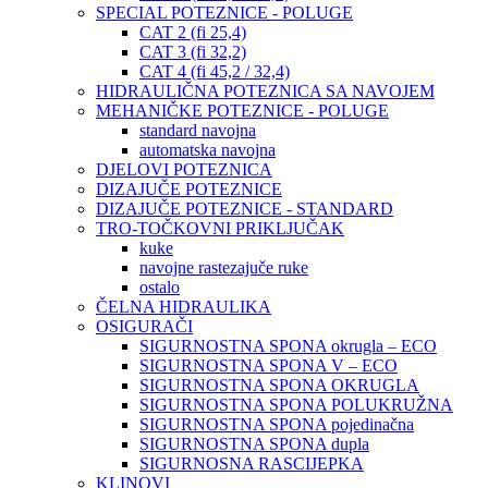
SPECIAL POTEZNICE - POLUGE
CAT 2 (fi 25,4)
CAT 3 (fi 32,2)
CAT 4 (fi 45,2 / 32,4)
HIDRAULIČNA POTEZNICA SA NAVOJEM
MEHANIČKE POTEZNICE - POLUGE
standard navojna
automatska navojna
DJELOVI POTEZNICA
DIZAJUČE POTEZNICE
DIZAJUČE POTEZNICE - STANDARD
TRO-TOČKOVNI PRIKLJUČAK
kuke
navojne rastezajuče ruke
ostalo
ČELNA HIDRAULIKA
OSIGURAČI
SIGURNOSTNA SPONA okrugla – ECO
SIGURNOSTNA SPONA V – ECO
SIGURNOSTNA SPONA OKRUGLA
SIGURNOSTNA SPONA POLUKRUŽNA
SIGURNOSTNA SPONA pojedinačna
SIGURNOSTNA SPONA dupla
SIGURNOSNA RASCIJEPKA
KLINOVI