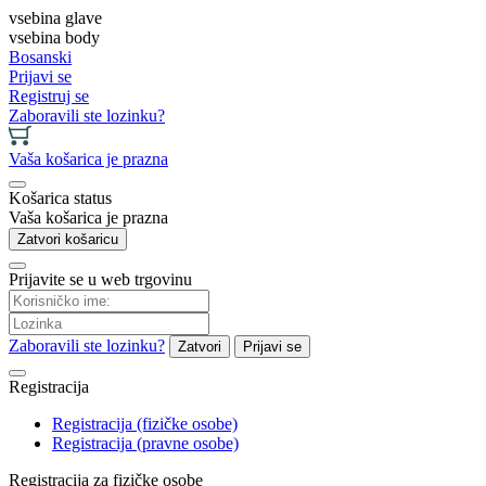
vsebina glave
vsebina body
Bosanski
Prijavi se
Registruj se
Zaboravili ste lozinku?
Vaša košarica je prazna
Košarica status
Vaša košarica je prazna
Zatvori košaricu
Prijavite se u web trgovinu
Zaboravili ste lozinku?
Zatvori
Prijavi se
Registracija
Registracija (fizičke osobe)
Registracija (pravne osobe)
Registracija za fizičke osobe