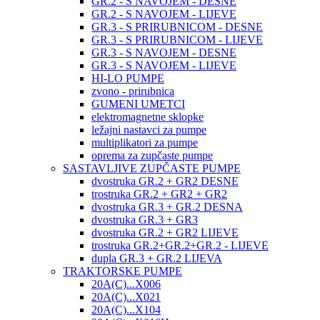
GR.2 - S NAVOJEM - DESNE
GR.2 - S NAVOJEM - LIJEVE
GR.3 - S PRIRUBNICOM - DESNE
GR.3 - S PRIRUBNICOM - LIJEVE
GR.3 - S NAVOJEM - DESNE
GR.3 - S NAVOJEM - LIJEVE
HI-LO PUMPE
zvono - prirubnica
GUMENI UMETCI
elektromagnetne sklopke
ležajni nastavci za pumpe
multiplikatori za pumpe
oprema za zupčaste pumpe
SASTAVLJIVE ZUPČASTE PUMPE
dvostruka GR.2 + GR2 DESNE
trostruka GR.2 + GR2 + GR2
dvostruka GR.3 + GR.2 DESNA
dvostruka GR.3 + GR3
dvostruka GR.2 + GR2 LIJEVE
trostruka GR.2+GR.2+GR.2 - LIJEVE
dupla GR.3 + GR.2 LIJEVA
TRAKTORSKE PUMPE
20A(C)...X006
20A(C)...X021
20A(C)...X104