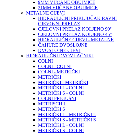
9MM VIJČANE OBUJMICE
21MM VIJČANE OBUJMICE
METALNE CIJEVI
HIDRAULIČNI PRIKLJUČAK RAVNI
CJEVOvNI PRELAZ
CJELOVNI PRELAZ KOLJENO 90°
CJELOVNI PRELAZ KOLJENO 45°
HIDRAULIČNE CIJEVI - METALNE
ČAHURE DVOSLOJNE
DVOSLOJNE CJEVI
HIDRAULIČNI DVOVIJAČNIKI
COLNI
COLNI - COLNI
COLNI - METRIČKI
METRIČKI
METRIČKI - METRIČKI
METRIČKI L - COLNI
METRIČKI S - COLNI
COLNI PRIGUŠNI
METRISCH L
METRIČKI S
METRIČKI L - METRIČKI L
METRIČKI S - METRIČKI S
METRIČKI L - COLNI
METRIČKI S - COLNI