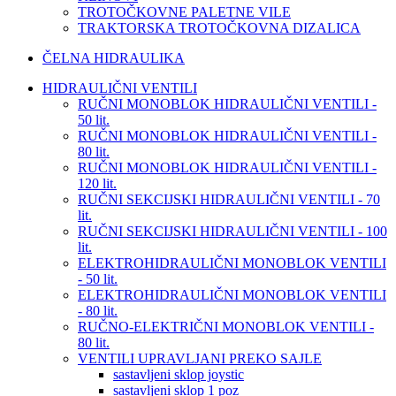
TROTOČKOVNE PALETNE VILE
TRAKTORSKA TROTOČKOVNA DIZALICA
ČELNA HIDRAULIKA
HIDRAULIČNI VENTILI
RUČNI MONOBLOK HIDRAULIČNI VENTILI -
50 lit.
RUČNI MONOBLOK HIDRAULIČNI VENTILI -
80 lit.
RUČNI MONOBLOK HIDRAULIČNI VENTILI -
120 lit.
RUČNI SEKCIJSKI HIDRAULIČNI VENTILI - 70
lit.
RUČNI SEKCIJSKI HIDRAULIČNI VENTILI - 100
lit.
ELEKTROHIDRAULIČNI MONOBLOK VENTILI
- 50 lit.
ELEKTROHIDRAULIČNI MONOBLOK VENTILI
- 80 lit.
RUČNO-ELEKTRIČNI MONOBLOK VENTILI -
80 lit.
VENTILI UPRAVLJANI PREKO SAJLE
sastavljeni sklop joystic
sastavljeni sklop 1 poz