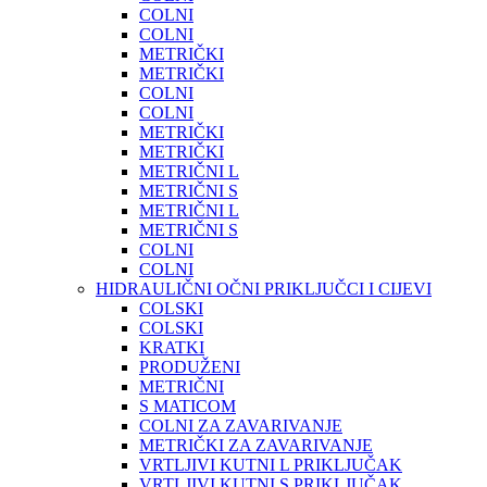
COLNI
COLNI
METRIČKI
METRIČKI
COLNI
COLNI
METRIČKI
METRIČKI
METRIČNI L
METRIČNI S
METRIČNI L
METRIČNI S
COLNI
COLNI
HIDRAULIČNI OČNI PRIKLJUČCI I CIJEVI
COLSKI
COLSKI
KRATKI
PRODUŽENI
METRIČNI
S MATICOM
COLNI ZA ZAVARIVANJE
METRIČKI ZA ZAVARIVANJE
VRTLJIVI KUTNI L PRIKLJUČAK
VRTLJIVI KUTNI S PRIKLJUČAK