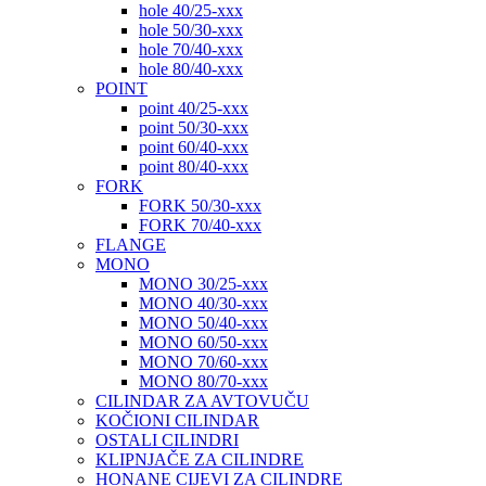
hole 40/25-xxx
hole 50/30-xxx
hole 70/40-xxx
hole 80/40-xxx
POINT
point 40/25-xxx
point 50/30-xxx
point 60/40-xxx
point 80/40-xxx
FORK
FORK 50/30-xxx
FORK 70/40-xxx
FLANGE
MONO
MONO 30/25-xxx
MONO 40/30-xxx
MONO 50/40-xxx
MONO 60/50-xxx
MONO 70/60-xxx
MONO 80/70-xxx
CILINDAR ZA AVTOVUČU
KOČIONI CILINDAR
OSTALI CILINDRI
KLIPNJAČE ZA CILINDRE
HONANE CIJEVI ZA CILINDRE