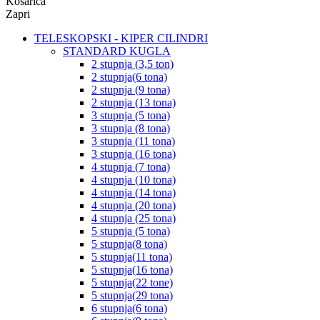
Košarica
Zapri
TELESKOPSKI - KIPER CILINDRI
STANDARD KUGLA
2 stupnja (3,5 ton)
2 stupnja(6 tona)
2 stupnja (9 tona)
2 stupnja (13 tona)
3 stupnja (5 tona)
3 stupnja (8 tona)
3 stupnja (11 tona)
3 stupnja (16 tona)
4 stupnja (7 tona)
4 stupnja (10 tona)
4 stupnja (14 tona)
4 stupnja (20 tona)
4 stupnja (25 tona)
5 stupnja (5 tona)
5 stupnja(8 tona)
5 stupnja(11 tona)
5 stupnja(16 tona)
5 stupnja(22 tone)
5 stupnja(29 tona)
6 stupnja(6 tona)