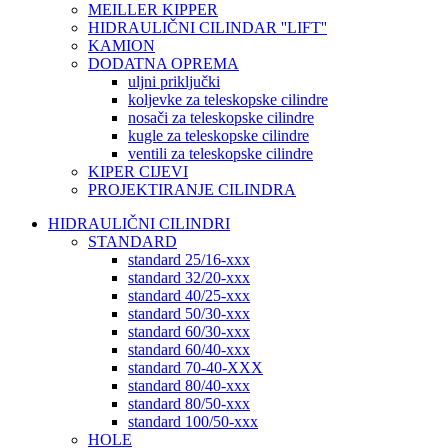
MEILLER KIPPER
HIDRAULIČNI CILINDAR ''LIFT''
KAMION
DODATNA OPREMA
uljni priključki
koljevke za teleskopske cilindre
nosači za teleskopske cilindre
kugle za teleskopske cilindre
ventili za teleskopske cilindre
KIPER CIJEVI
PROJEKTIRANJE CILINDRA
HIDRAULIČNI CILINDRI
STANDARD
standard 25/16-xxx
standard 32/20-xxx
standard 40/25-xxx
standard 50/30-xxx
standard 60/30-xxx
standard 60/40-xxx
standard 70-40-XXX
standard 80/40-xxx
standard 80/50-xxx
standard 100/50-xxx
HOLE