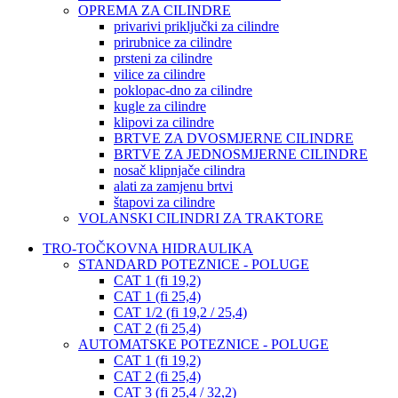
OPREMA ZA CILINDRE
privarivi priključki za cilindre
prirubnice za cilindre
prsteni za cilindre
vilice za cilindre
poklopac-dno za cilindre
kugle za cilindre
klipovi za cilindre
BRTVE ZA DVOSMJERNE CILINDRE
BRTVE ZA JEDNOSMJERNE CILINDRE
nosač klipnjače cilindra
alati za zamjenu brtvi
štapovi za cilindre
VOLANSKI CILINDRI ZA TRAKTORE
TRO-TOČKOVNA HIDRAULIKA
STANDARD POTEZNICE - POLUGE
CAT 1 (fi 19,2)
CAT 1 (fi 25,4)
CAT 1/2 (fi 19,2 / 25,4)
CAT 2 (fi 25,4)
AUTOMATSKE POTEZNICE - POLUGE
CAT 1 (fi 19,2)
CAT 2 (fi 25,4)
CAT 3 (fi 25,4 / 32,2)