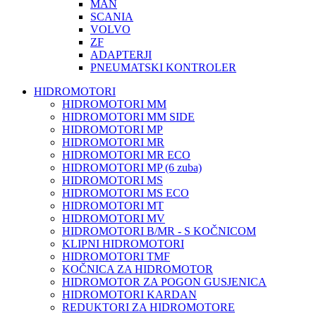
MAN
SCANIA
VOLVO
ZF
ADAPTERJI
PNEUMATSKI KONTROLER
HIDROMOTORI
HIDROMOTORI MM
HIDROMOTORI MM SIDE
HIDROMOTORI MP
HIDROMOTORI MR
HIDROMOTORI MR ECO
HIDROMOTORI MP (6 zuba)
HIDROMOTORI MS
HIDROMOTORI MS ECO
HIDROMOTORI MT
HIDROMOTORI MV
HIDROMOTORI B/MR - S KOČNICOM
KLIPNI HIDROMOTORI
HIDROMOTORI TMF
KOČNICA ZA HIDROMOTOR
HIDROMOTOR ZA POGON GUSJENICA
HIDROMOTORI KARDAN
REDUKTORI ZA HIDROMOTORE