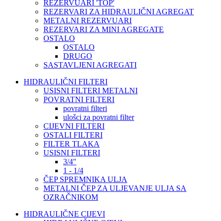
REZERVUARI 'TOP'
REZERVARI ZA HIDRAULIČNI AGREGAT
METALNI REZERVUARI
REZERVARI ZA MINI AGREGATE
OSTALO
OSTALO
DRUGO
SASTAVLJENI AGREGATI
HIDRAULIČNI FILTERI
USISNI FILTERI METALNI
POVRATNI FILTERI
povratni filteri
ulošci za povratni filter
CIJEVNI FILTERI
OSTALI FILTERI
FILTER TLAKA
USISNI FILTERI
3/4"
1 - 1/4
ČEP SPREMNIKA ULJA
METALNI ČEP ZA ULJEVANJE ULJA SA
OZRAČNIKOM
HIDRAULIČNE CIJEVI