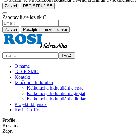
Zatvori
REGISTRUJ SE
Zaboravili ste lozinku?
Zatvori
Pošaljite mi novu lozinku
TRAŽI
O nama
GDJE SMO
Kontakt
Izračuni u hidraulici
Kalkulacija hidraulični cjepac
Kalkulacija hidraulični agregat
Kalkulacija hidraulični cilindar
Projekti klijenata
Rosi Teh TV
Profile
Košarica
Zapri