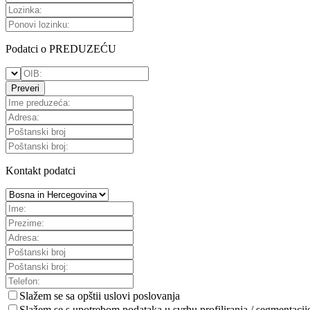
Podatci o PREDUZEĆU
Preveri
Kontakt podatci
Slažem se sa
opštii uslovi poslovanja
Slažem se s upotrebom podataka u svrhu profiliranja / segmentacij