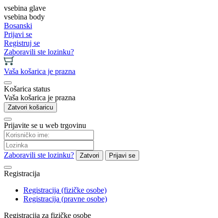
vsebina glave
vsebina body
Bosanski
Prijavi se
Registruj se
Zaboravili ste lozinku?
Vaša košarica je prazna
Košarica status
Vaša košarica je prazna
Zatvori košaricu
Prijavite se u web trgovinu
Zaboravili ste lozinku?
Zatvori
Prijavi se
Registracija
Registracija (fizičke osobe)
Registracija (pravne osobe)
Registracija za fizičke osobe