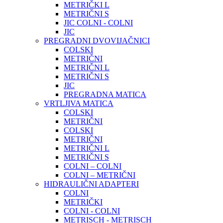
METRIČKI L
METRIČNI S
JIC COLNI - COLNI
JIC
PREGRADNI DVOVIJAČNICI
COLSKI
METRIČNI
METRIČNI L
METRIČNI S
JIC
PREGRADNA MATICA
VRTLJIVA MATICA
COLSKI
METRIČNI
COLSKI
METRIČNI
METRIČNI L
METRIČNI S
COLNI – COLNI
COLNI – METRIČNI
HIDRAULIČNI ADAPTERI
COLNI
METRIČKI
COLNI - COLNI
METRISCH - METRISCH