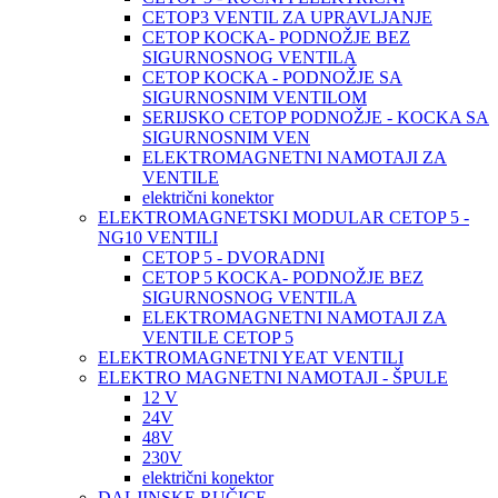
CETOP3 VENTIL ZA UPRAVLJANJE
CETOP KOCKA- PODNOŽJE BEZ
SIGURNOSNOG VENTILA
CETOP KOCKA - PODNOŽJE SA
SIGURNOSNIM VENTILOM
SERIJSKO CETOP PODNOŽJE - KOCKA SA
SIGURNOSNIM VEN
ELEKTROMAGNETNI NAMOTAJI ZA
VENTILE
električni konektor
ELEKTROMAGNETSKI MODULAR CETOP 5 -
NG10 VENTILI
CETOP 5 - DVORADNI
CETOP 5 KOCKA- PODNOŽJE BEZ
SIGURNOSNOG VENTILA
ELEKTROMAGNETNI NAMOTAJI ZA
VENTILE CETOP 5
ELEKTROMAGNETNI YEAT VENTILI
ELEKTRO MAGNETNI NAMOTAJI - ŠPULE
12 V
24V
48V
230V
električni konektor
DALJINSKE RUČICE