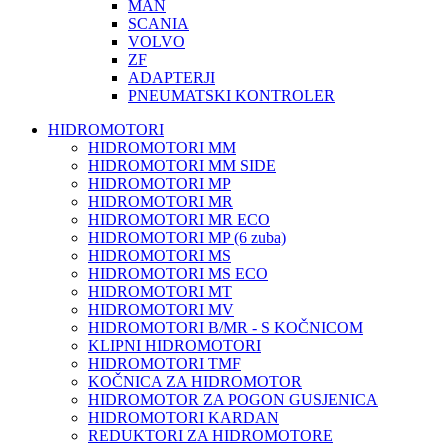
MAN
SCANIA
VOLVO
ZF
ADAPTERJI
PNEUMATSKI KONTROLER
HIDROMOTORI
HIDROMOTORI MM
HIDROMOTORI MM SIDE
HIDROMOTORI MP
HIDROMOTORI MR
HIDROMOTORI MR ECO
HIDROMOTORI MP (6 zuba)
HIDROMOTORI MS
HIDROMOTORI MS ECO
HIDROMOTORI MT
HIDROMOTORI MV
HIDROMOTORI B/MR - S KOČNICOM
KLIPNI HIDROMOTORI
HIDROMOTORI TMF
KOČNICA ZA HIDROMOTOR
HIDROMOTOR ZA POGON GUSJENICA
HIDROMOTORI KARDAN
REDUKTORI ZA HIDROMOTORE