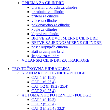
OPREMA ZA CILINDRE
privarivi priključki za cilindre
prirubnice za cilindre
prsteni za cilindre
vilice za cilindre
poklopac-dno za cilindre
kugle za cilindre
klipovi za cilindre
BRTVE ZA DVOSMJERNE CILINDRE
BRTVE ZA JEDNOSMJERNE CILINDRE
nosač klipnjače cilindra
alati za zamjenu brtvi
štapovi za cilindre
VOLANSKI CILINDRI ZA TRAKTORE
TRO-TOČKOVNA HIDRAULIKA
STANDARD POTEZNICE - POLUGE
CAT 1 (fi 19,2)
CAT 1 (fi 25,4)
CAT 1/2 (fi 19,2 / 25,4)
CAT 2 (fi 25,4)
AUTOMATSKE POTEZNICE - POLUGE
CAT 1 (fi 19,2)
CAT 2 (fi 25,4)
CAT 3 (fi 25,4 / 32,2)