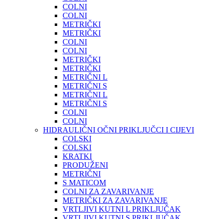
COLNI
COLNI
METRIČKI
METRIČKI
COLNI
COLNI
METRIČKI
METRIČKI
METRIČNI L
METRIČNI S
METRIČNI L
METRIČNI S
COLNI
COLNI
HIDRAULIČNI OČNI PRIKLJUČCI I CIJEVI
COLSKI
COLSKI
KRATKI
PRODUŽENI
METRIČNI
S MATICOM
COLNI ZA ZAVARIVANJE
METRIČKI ZA ZAVARIVANJE
VRTLJIVI KUTNI L PRIKLJUČAK
VRTLJIVI KUTNI S PRIKLJUČAK