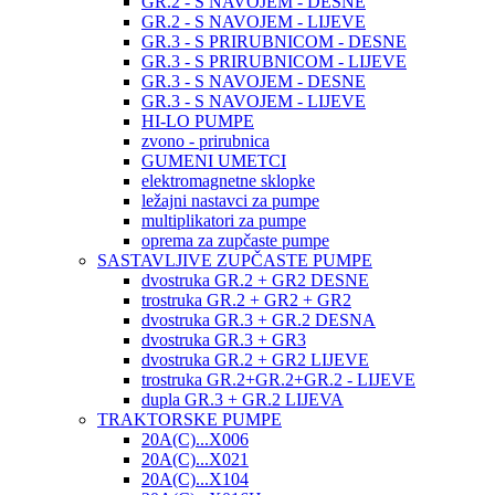
GR.2 - S NAVOJEM - DESNE
GR.2 - S NAVOJEM - LIJEVE
GR.3 - S PRIRUBNICOM - DESNE
GR.3 - S PRIRUBNICOM - LIJEVE
GR.3 - S NAVOJEM - DESNE
GR.3 - S NAVOJEM - LIJEVE
HI-LO PUMPE
zvono - prirubnica
GUMENI UMETCI
elektromagnetne sklopke
ležajni nastavci za pumpe
multiplikatori za pumpe
oprema za zupčaste pumpe
SASTAVLJIVE ZUPČASTE PUMPE
dvostruka GR.2 + GR2 DESNE
trostruka GR.2 + GR2 + GR2
dvostruka GR.3 + GR.2 DESNA
dvostruka GR.3 + GR3
dvostruka GR.2 + GR2 LIJEVE
trostruka GR.2+GR.2+GR.2 - LIJEVE
dupla GR.3 + GR.2 LIJEVA
TRAKTORSKE PUMPE
20A(C)...X006
20A(C)...X021
20A(C)...X104