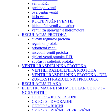
ventil KRT
preklopni ventil
overcentar ventil
hi-lo ventil
RUČNI NUŽNI VENTIL
hidraulični ventil za marker
ventili za upravljanje hidromotora
REGULACIJA PROTOKA
cijevni regulator protoka
regulator protoka
prioritetni ventil
razvodni ventil protoka
djeleni ventil protoka DFL
zupčasti razdjelnik protoka
VENTILI RAZDJELNIKA PROTOKA
VENTILI RAZDJELNIKA PROTOKA
VENTILI RAZDJELNIKA PROTOKA - DFL
ZUPČASTI RAZDJELNICI PROTOKA
REGULACIJA TLAKA
ELEKTROMAGNETSKI MODULAR CETOP 3 -
NG6 VENTILI
CETOP 3 - JEDNORADNI
CETOP 3 - DVORADNI
CETOP 3 - RUČNI
CETOP 3 - RUČNI I ELEKTRIČNI