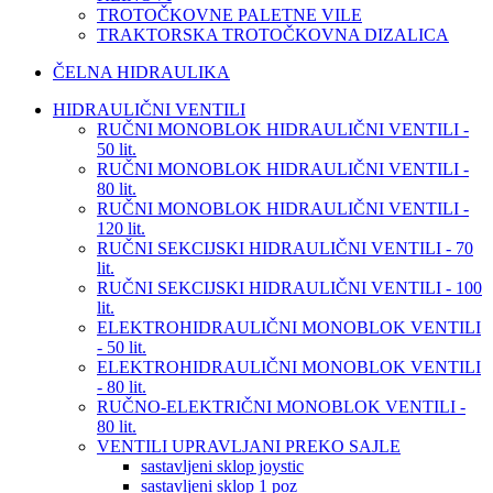
TROTOČKOVNE PALETNE VILE
TRAKTORSKA TROTOČKOVNA DIZALICA
ČELNA HIDRAULIKA
HIDRAULIČNI VENTILI
RUČNI MONOBLOK HIDRAULIČNI VENTILI -
50 lit.
RUČNI MONOBLOK HIDRAULIČNI VENTILI -
80 lit.
RUČNI MONOBLOK HIDRAULIČNI VENTILI -
120 lit.
RUČNI SEKCIJSKI HIDRAULIČNI VENTILI - 70
lit.
RUČNI SEKCIJSKI HIDRAULIČNI VENTILI - 100
lit.
ELEKTROHIDRAULIČNI MONOBLOK VENTILI
- 50 lit.
ELEKTROHIDRAULIČNI MONOBLOK VENTILI
- 80 lit.
RUČNO-ELEKTRIČNI MONOBLOK VENTILI -
80 lit.
VENTILI UPRAVLJANI PREKO SAJLE
sastavljeni sklop joystic
sastavljeni sklop 1 poz