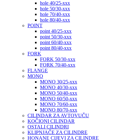
hole 40/25-xxx
hole 50/30-xxx
hole 70/40-xxx
hole 80/40-xxx
POINT
point 40/25-xxx
point 50/30-xxx
point 60/40-xxx
point 80/40-xxx
FORK
FORK 50/30-xxx
FORK 70/40-xxx
FLANGE
MONO
MONO 30/25-xxx
MONO 40/30-xxx
MONO 50/40-xxx
MONO 60/50-xxx
MONO 70/60-xxx
MONO 80/70-xxx
CILINDAR ZA AVTOVUČU
KOČIONI CILINDAR
OSTALI CILINDRI
KLIPNJAČE ZA CILINDRE
HONANE CIJEVI ZA CILINDRE