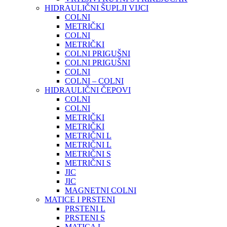
HIDRAULIČNI ŠUPLJI VIJCI
COLNI
METRIČKI
COLNI
METRIČKI
COLNI PRIGUŠNI
COLNI PRIGUŠNI
COLNI
COLNI – COLNI
HIDRAULIČNI ČEPOVI
COLNI
COLNI
METRIČKI
METRIČKI
METRIČNI L
METRIČNI L
METRIČNI S
METRIČNI S
JIC
JIC
MAGNETNI COLNI
MATICE I PRSTENI
PRSTENI L
PRSTENI S
MATICA L