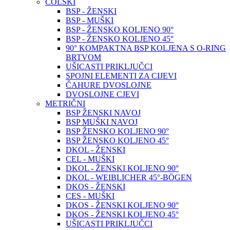
COLSKI
BSP - ŽENSKI
BSP - MUŠKI
BSP - ŽENSKO KOLJENO 90°
BSP - ŽENSKO KOLJENO 45°
90° KOMPAKTNA BSP KOLJENA S O-RING
BRTVOM
UŠICASTI PRIKLJUČCI
SPOJNI ELEMENTI ZA CIJEVI
ČAHURE DVOSLOJNE
DVOSLOJNE CJEVI
METRIČNI
BSP ŽENSKI NAVOJ
BSP MUŠKI NAVOJ
BSP ŽENSKO KOLJENO 90°
BSP ŽENSKO KOLJENO 45°
DKOL - ŽENSKI
CEL - MUŠKI
DKOL - ŽENSKI KOLJENO 90°
DKOL - WEIBLICHER 45°-BÖGEN
DKOS - ŽENSKI
CES - MUŠKI
DKOS - ŽENSKI KOLJENO 90°
DKOS - ŽENSKI KOLJENO 45°
UŠICASTI PRIKLJUČCI