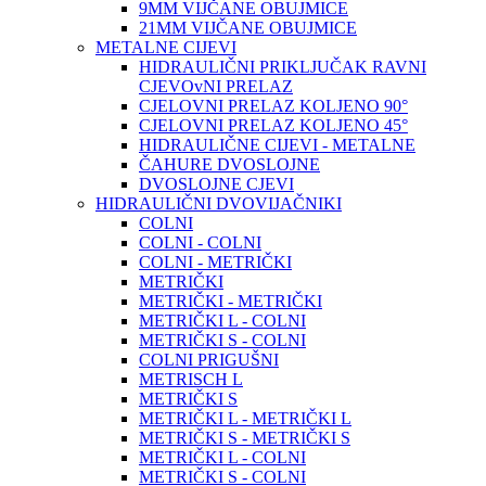
9MM VIJČANE OBUJMICE
21MM VIJČANE OBUJMICE
METALNE CIJEVI
HIDRAULIČNI PRIKLJUČAK RAVNI
CJEVOvNI PRELAZ
CJELOVNI PRELAZ KOLJENO 90°
CJELOVNI PRELAZ KOLJENO 45°
HIDRAULIČNE CIJEVI - METALNE
ČAHURE DVOSLOJNE
DVOSLOJNE CJEVI
HIDRAULIČNI DVOVIJAČNIKI
COLNI
COLNI - COLNI
COLNI - METRIČKI
METRIČKI
METRIČKI - METRIČKI
METRIČKI L - COLNI
METRIČKI S - COLNI
COLNI PRIGUŠNI
METRISCH L
METRIČKI S
METRIČKI L - METRIČKI L
METRIČKI S - METRIČKI S
METRIČKI L - COLNI
METRIČKI S - COLNI