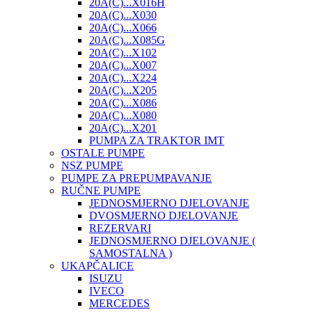
20A(C)...X016H
20A(C)...X030
20A(C)...X066
20A(C)...X085G
20A(C)...X102
20A(C)...X007
20A(C)...X224
20A(C)...X205
20A(C)...X086
20A(C)...X080
20A(C)...X201
PUMPA ZA TRAKTOR IMT
OSTALE PUMPE
NSZ PUMPE
PUMPE ZA PREPUMPAVANJE
RUČNE PUMPE
JEDNOSMJERNO DJELOVANJE
DVOSMJERNO DJELOVANJE
REZERVARI
JEDNOSMJERNO DJELOVANJE (
SAMOSTALNA )
UKAPČALICE
ISUZU
IVECO
MERCEDES