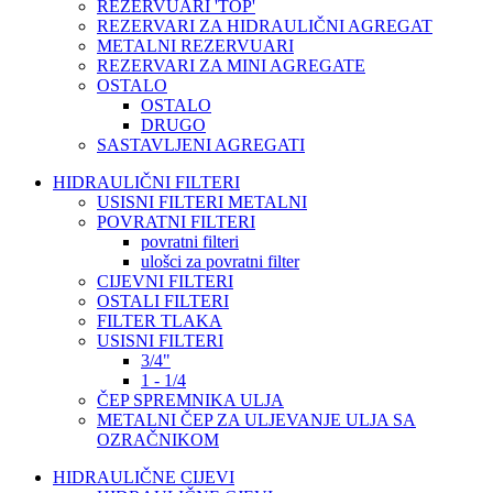
REZERVUARI 'TOP'
REZERVARI ZA HIDRAULIČNI AGREGAT
METALNI REZERVUARI
REZERVARI ZA MINI AGREGATE
OSTALO
OSTALO
DRUGO
SASTAVLJENI AGREGATI
HIDRAULIČNI FILTERI
USISNI FILTERI METALNI
POVRATNI FILTERI
povratni filteri
ulošci za povratni filter
CIJEVNI FILTERI
OSTALI FILTERI
FILTER TLAKA
USISNI FILTERI
3/4"
1 - 1/4
ČEP SPREMNIKA ULJA
METALNI ČEP ZA ULJEVANJE ULJA SA
OZRAČNIKOM
HIDRAULIČNE CIJEVI