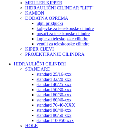
MEILLER KIPPER
HIDRAULIČNI CILINDAR ''LIFT''
KAMION
DODATNA OPREMA
uljni priključki
koljevke za teleskopske cilindre
nosači za teleskopske cilindre
kugle za teleskopske cilindre
ventili za teleskopske cilindre
KIPER CIJEVI
PROJEKTIRANJE CILINDRA
HIDRAULIČNI CILINDRI
STANDARD
standard 25/16-xxx
standard 32/20-xxx
standard 40/25-xxx
standard 50/30-xxx
standard 60/30-xxx
standard 60/40-xxx
standard 70-40-XXX
standard 80/40-xxx
standard 80/50-xxx
standard 100/50-xxx
HOLE