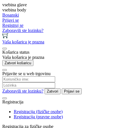
vsebina glave
vsebina body
Bosanski
Prijavi se
Registruj se
Zaboravili ste lozinku?
Vaša košarica je prazna
Košarica status
Vaša košarica je prazna
Zatvori košaricu
Prijavite se u web trgovinu
Zaboravili ste lozinku?
Zatvori
Prijavi se
Registracija
Registracija (fizičke osobe)
Registracija (pravne osobe)
Registracija za fizičke osobe