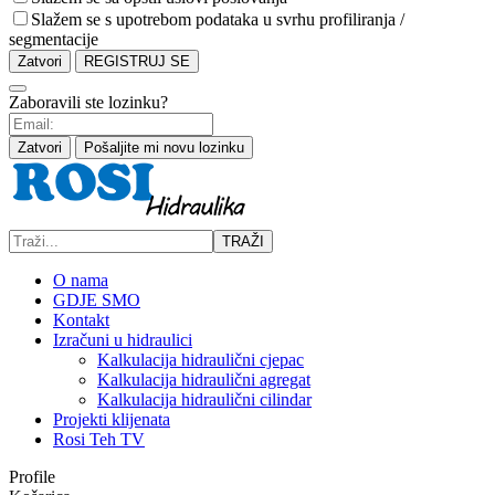
Slažem se s upotrebom podataka u svrhu profiliranja /
segmentacije
Zatvori
REGISTRUJ SE
Zaboravili ste lozinku?
Zatvori
Pošaljite mi novu lozinku
TRAŽI
O nama
GDJE SMO
Kontakt
Izračuni u hidraulici
Kalkulacija hidraulični cjepac
Kalkulacija hidraulični agregat
Kalkulacija hidraulični cilindar
Projekti klijenata
Rosi Teh TV
Profile