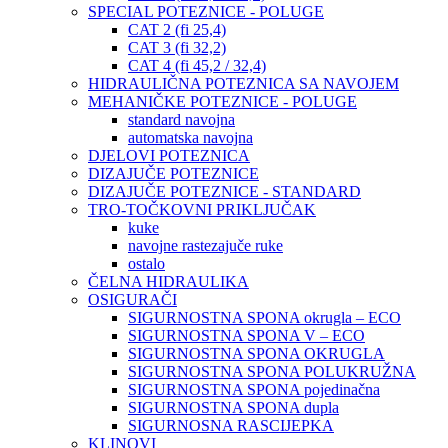
SPECIAL POTEZNICE - POLUGE
CAT 2 (fi 25,4)
CAT 3 (fi 32,2)
CAT 4 (fi 45,2 / 32,4)
HIDRAULIČNA POTEZNICA SA NAVOJEM
MEHANIČKE POTEZNICE - POLUGE
standard navojna
automatska navojna
DJELOVI POTEZNICA
DIZAJUČE POTEZNICE
DIZAJUČE POTEZNICE - STANDARD
TRO-TOČKOVNI PRIKLJUČAK
kuke
navojne rastezajuče ruke
ostalo
ČELNA HIDRAULIKA
OSIGURAČI
SIGURNOSTNA SPONA okrugla – ECO
SIGURNOSTNA SPONA V – ECO
SIGURNOSTNA SPONA OKRUGLA
SIGURNOSTNA SPONA POLUKRUŽNA
SIGURNOSTNA SPONA pojedinačna
SIGURNOSTNA SPONA dupla
SIGURNOSNA RASCIJEPKA
KLINOVI