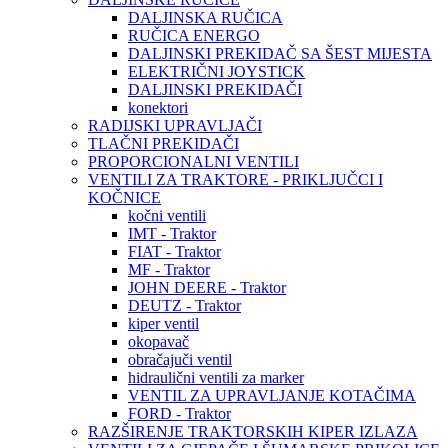
DALJINSKA RUČICA
RUČICA ENERGO
DALJINSKI PREKIDAČ SA ŠEST MIJESTA
ELEKTRIČNI JOYSTICK
DALJINSKI PREKIDAČI
konektori
RADIJSKI UPRAVLJAČI
TLAČNI PREKIDAČI
PROPORCIONALNI VENTILI
VENTILI ZA TRAKTORE - PRIKLJUČCI I
KOČNICE
kočni ventili
IMT - Traktor
FIAT - Traktor
MF - Traktor
JOHN DEERE - Traktor
DEUTZ - Traktor
kiper ventil
okopavač
obračajuči ventil
hidraulični ventili za marker
VENTIL ZA UPRAVLJANJE KOTAČIMA
FORD - Traktor
RAZŠIRENJE TRAKTORSKIH KIPER IZLAZA