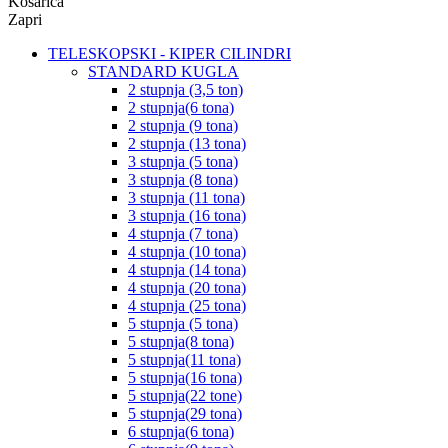
Košarica
Zapri
TELESKOPSKI - KIPER CILINDRI
STANDARD KUGLA
2 stupnja (3,5 ton)
2 stupnja(6 tona)
2 stupnja (9 tona)
2 stupnja (13 tona)
3 stupnja (5 tona)
3 stupnja (8 tona)
3 stupnja (11 tona)
3 stupnja (16 tona)
4 stupnja (7 tona)
4 stupnja (10 tona)
4 stupnja (14 tona)
4 stupnja (20 tona)
4 stupnja (25 tona)
5 stupnja (5 tona)
5 stupnja(8 tona)
5 stupnja(11 tona)
5 stupnja(16 tona)
5 stupnja(22 tone)
5 stupnja(29 tona)
6 stupnja(6 tona)