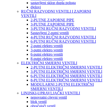
sastavljeni sklop dupla poluga
djelovi
RUČNI RAZVODNI VENTILI I ZAPORNI
VENTILI
2-PUTNE ZAPORNE PIPE
3-PUTNE ZAPORNE PIPE
3-PUTNI RUČNI RAZVODNI VENTILI
Sastavljeni 2-putni ventili
4-PUTNI RUČNI RAZVODNI VENTILI
6-PUTNI RUČNI RAZVODNI VENTILI
2-putni elektro ventili
3-putni elektro ventili
6-putni elektro ventili
8-putni elektro ventili
ELEKTRIČNI SMJERNI VENTILI
2-PUTNI ELEKTRIČNI SMJERNI VENTILI
3-PUTNI ELEKTRIČNI SMJERNI VENTILI
6-PUTNI ELEKTRIČNI SMJERNI VENTILI
8-PUTNI ELEKTRIČNI SMJERNI VENTILI
MODULARNI 2-PUTNI ELEKTRIČNI
SMJERNI VENTILI
LINIJSKI-UPRAVLJAČKI VENTILI
nepovratni cijevni ventil
blok ventil
obračajuči ventil