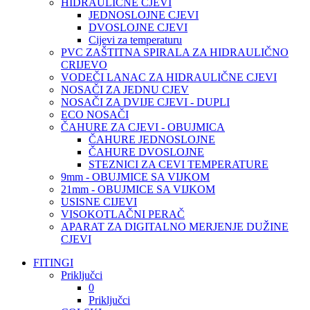
HIDRAULIČNE CJEVI
JEDNOSLOJNE CJEVI
DVOSLOJNE CJEVI
Cijevi za temperaturu
PVC ZAŠTITNA SPIRALA ZA HIDRAULIČNO
CRIJEVO
VODEČI LANAC ZA HIDRAULIČNE CJEVI
NOSAČI ZA JEDNU CJEV
NOSAČI ZA DVIJE CJEVI - DUPLI
ECO NOSAČI
ČAHURE ZA CJEVI - OBUJMICA
ČAHURE JEDNOSLOJNE
ČAHURE DVOSLOJNE
STEZNICI ZA CEVI TEMPERATURE
9mm - OBUJMICE SA VIJKOM
21mm - OBUJMICE SA VIJKOM
USISNE CIJEVI
VISOKOTLAČNI PERAČ
APARAT ZA DIGITALNO MERJENJE DUŽINE
CJEVI
FITINGI
Priključci
0
Priključci