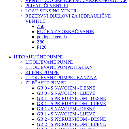
VENTILI ZA CJEPAČE I ŠUMARSKE PRIKOLICE
PLIVAJUČI VENTILI
LOAD SENSING VENTIL
REZERVNI DIJELOVI ZA HIDRAULIČNE
VENTILE
Z50
RUČKA ZA OZNAČIVANJE
poklopac ventila
Z80
P120
HIDRAULIČNE PUMPE
LITOLJEVANE PUMPE
LITOLJEVANE PUMPE ITALIAN
KLIPNE PUMPE
LITOLJEVANE PUMPE - BANANA
ZUPČASTE PUMPE
GR.0 - S NAVOJEM - DESNE
GR.0 - S NAVOJEM - LIJEVE
GR.1 - S PRIRUBNICOM - DESNE
GR.1 - S PRIRUBNICOM - LIJEVE
GR.1 - S NAVOJEM - DESNE
GR.1 - S NAVOJEM - LIJEVE
GR.2 - S PRIRUBNICOM - DESNE
GR.2 - S PRIRUBNICOM - LIJEVE