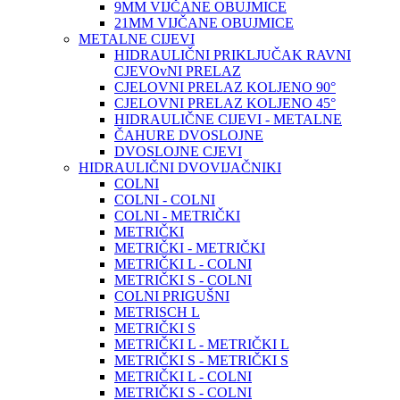
9MM VIJČANE OBUJMICE
21MM VIJČANE OBUJMICE
METALNE CIJEVI
HIDRAULIČNI PRIKLJUČAK RAVNI
CJEVOvNI PRELAZ
CJELOVNI PRELAZ KOLJENO 90°
CJELOVNI PRELAZ KOLJENO 45°
HIDRAULIČNE CIJEVI - METALNE
ČAHURE DVOSLOJNE
DVOSLOJNE CJEVI
HIDRAULIČNI DVOVIJAČNIKI
COLNI
COLNI - COLNI
COLNI - METRIČKI
METRIČKI
METRIČKI - METRIČKI
METRIČKI L - COLNI
METRIČKI S - COLNI
COLNI PRIGUŠNI
METRISCH L
METRIČKI S
METRIČKI L - METRIČKI L
METRIČKI S - METRIČKI S
METRIČKI L - COLNI
METRIČKI S - COLNI