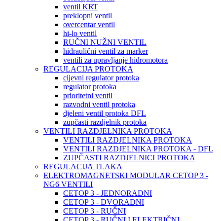
ventil KRT
preklopni ventil
overcentar ventil
hi-lo ventil
RUČNI NUŽNI VENTIL
hidraulični ventil za marker
ventili za upravljanje hidromotora
REGULACIJA PROTOKA
cijevni regulator protoka
regulator protoka
prioritetni ventil
razvodni ventil protoka
djeleni ventil protoka DFL
zupčasti razdjelnik protoka
VENTILI RAZDJELNIKA PROTOKA
VENTILI RAZDJELNIKA PROTOKA
VENTILI RAZDJELNIKA PROTOKA - DFL
ZUPČASTI RAZDJELNICI PROTOKA
REGULACIJA TLAKA
ELEKTROMAGNETSKI MODULAR CETOP 3 -
NG6 VENTILI
CETOP 3 - JEDNORADNI
CETOP 3 - DVORADNI
CETOP 3 - RUČNI
CETOP 3 - RUČNI I ELEKTRIČNI