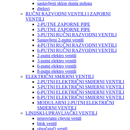
sastavljeni sklop dupla poluga
djelovi
RUČNI RAZVODNI VENTILI I ZAPORNI
VENTILI
2-PUTNE ZAPORNE PIPE
3-PUTNE ZAPORNE PIPE
3-PUTNI RUČNI RAZVODNI VENTILI
Sastavljeni 2-putni ventili
4-PUTNI RUČNI RAZVODNI VENTILI
6-PUTNI RUČNI RAZVODNI VENTILI
2-putni elektro ventili
3-putni elektro ventili
6-putni elektro ventili
8-putni elektro ventili
ELEKTRIČNI SMJERNI VENTILI
2-PUTNI ELEKTRIČNI SMJERNI VENTILI
3-PUTNI ELEKTRIČNI SMJERNI VENTILI
6-PUTNI ELEKTRIČNI SMJERNI VENTILI
8-PUTNI ELEKTRIČNI SMJERNI VENTILI
MODULARNI 2-PUTNI ELEKTRIČNI
SMJERNI VENTILI
LINIJSKI-UPRAVLJAČKI VENTILI
nepovratni cijevni ventil
blok ventil
obračajuči ventil