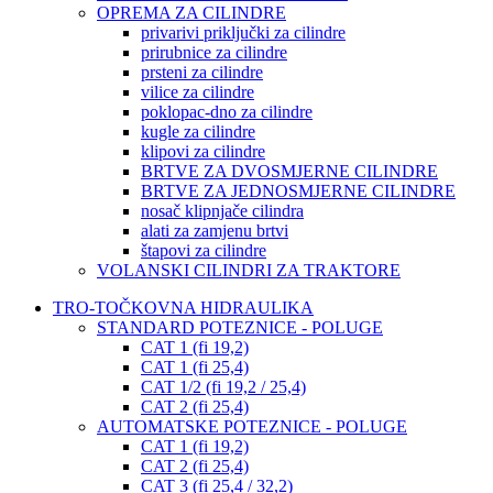
OPREMA ZA CILINDRE
privarivi priključki za cilindre
prirubnice za cilindre
prsteni za cilindre
vilice za cilindre
poklopac-dno za cilindre
kugle za cilindre
klipovi za cilindre
BRTVE ZA DVOSMJERNE CILINDRE
BRTVE ZA JEDNOSMJERNE CILINDRE
nosač klipnjače cilindra
alati za zamjenu brtvi
štapovi za cilindre
VOLANSKI CILINDRI ZA TRAKTORE
TRO-TOČKOVNA HIDRAULIKA
STANDARD POTEZNICE - POLUGE
CAT 1 (fi 19,2)
CAT 1 (fi 25,4)
CAT 1/2 (fi 19,2 / 25,4)
CAT 2 (fi 25,4)
AUTOMATSKE POTEZNICE - POLUGE
CAT 1 (fi 19,2)
CAT 2 (fi 25,4)
CAT 3 (fi 25,4 / 32,2)