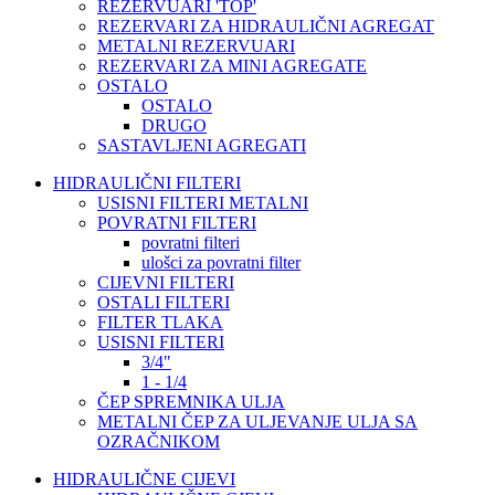
REZERVUARI 'TOP'
REZERVARI ZA HIDRAULIČNI AGREGAT
METALNI REZERVUARI
REZERVARI ZA MINI AGREGATE
OSTALO
OSTALO
DRUGO
SASTAVLJENI AGREGATI
HIDRAULIČNI FILTERI
USISNI FILTERI METALNI
POVRATNI FILTERI
povratni filteri
ulošci za povratni filter
CIJEVNI FILTERI
OSTALI FILTERI
FILTER TLAKA
USISNI FILTERI
3/4"
1 - 1/4
ČEP SPREMNIKA ULJA
METALNI ČEP ZA ULJEVANJE ULJA SA
OZRAČNIKOM
HIDRAULIČNE CIJEVI