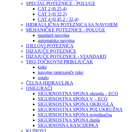
SPECIAL POTEZNICE - POLUGE
CAT 2 (fi 25,4)
CAT 3 (fi 32,2)
CAT 4 (fi 45,2 / 32,4)
HIDRAULIČNA POTEZNICA SA NAVOJEM
MEHANIČKE POTEZNICE - POLUGE
standard navojna
automatska navojna
DJELOVI POTEZNICA
DIZAJUČE POTEZNICE
DIZAJUČE POTEZNICE - STANDARD
TRO-TOČKOVNI PRIKLJUČAK
kuke
navojne rastezajuče ruke
ostalo
ČELNA HIDRAULIKA
OSIGURAČI
SIGURNOSTNA SPONA okrugla – ECO
SIGURNOSTNA SPONA V – ECO
SIGURNOSTNA SPONA OKRUGLA
SIGURNOSTNA SPONA POLUKRUŽNA
SIGURNOSTNA SPONA pojedinačna
SIGURNOSTNA SPONA dupla
SIGURNOSNA RASCIJEPKA
KLINOVI