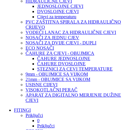
HIDRAULIČNE CJEVI
JEDNOSLOJNE CJEVI
DVOSLOJNE CJEVI
Cijevi za temperaturu
PVC ZAŠTITNA SPIRALA ZA HIDRAULIČNO
CRIJEVO
VODEČI LANAC ZA HIDRAULIČNE CJEVI
NOSAČI ZA JEDNU CJEV
NOSAČI ZA DVIJE CJEVI - DUPLI
ECO NOSAČI
ČAHURE ZA CJEVI - OBUJMICA
ČAHURE JEDNOSLOJNE
ČAHURE DVOSLOJNE
STEZNICI ZA CEVI TEMPERATURE
9mm - OBUJMICE SA VIJKOM
21mm - OBUJMICE SA VIJKOM
USISNE CIJEVI
VISOKOTLAČNI PERAČ
APARAT ZA DIGITALNO MERJENJE DUŽINE
CJEVI
FITINGI
Priključci
0
Priključci