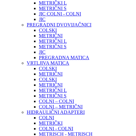
METRIČKI L
METRIČNI S
JIC COLNI - COLNI
JIC
PREGRADNI DVOVIJAČNICI
COLSKI
METRIČNI
METRIČNI L
METRIČNI S
JIC
PREGRADNA MATICA
VRTLJIVA MATICA
COLSKI
METRIČNI
COLSKI
METRIČNI
METRIČNI L
METRIČNI S
COLNI – COLNI
COLNI – METRIČNI
HIDRAULIČNI ADAPTERI
COLNI
METRIČKI
COLNI - COLNI
METRISCH - METRISCH