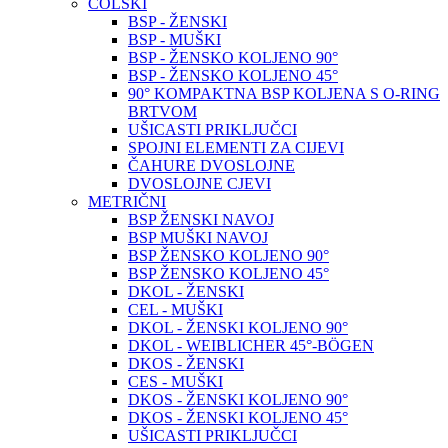
COLSKI
BSP - ŽENSKI
BSP - MUŠKI
BSP - ŽENSKO KOLJENO 90°
BSP - ŽENSKO KOLJENO 45°
90° KOMPAKTNA BSP KOLJENA S O-RING
BRTVOM
UŠICASTI PRIKLJUČCI
SPOJNI ELEMENTI ZA CIJEVI
ČAHURE DVOSLOJNE
DVOSLOJNE CJEVI
METRIČNI
BSP ŽENSKI NAVOJ
BSP MUŠKI NAVOJ
BSP ŽENSKO KOLJENO 90°
BSP ŽENSKO KOLJENO 45°
DKOL - ŽENSKI
CEL - MUŠKI
DKOL - ŽENSKI KOLJENO 90°
DKOL - WEIBLICHER 45°-BÖGEN
DKOS - ŽENSKI
CES - MUŠKI
DKOS - ŽENSKI KOLJENO 90°
DKOS - ŽENSKI KOLJENO 45°
UŠICASTI PRIKLJUČCI