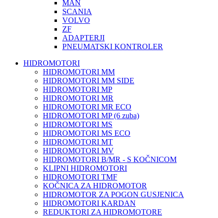
MAN
SCANIA
VOLVO
ZF
ADAPTERJI
PNEUMATSKI KONTROLER
HIDROMOTORI
HIDROMOTORI MM
HIDROMOTORI MM SIDE
HIDROMOTORI MP
HIDROMOTORI MR
HIDROMOTORI MR ECO
HIDROMOTORI MP (6 zuba)
HIDROMOTORI MS
HIDROMOTORI MS ECO
HIDROMOTORI MT
HIDROMOTORI MV
HIDROMOTORI B/MR - S KOČNICOM
KLIPNI HIDROMOTORI
HIDROMOTORI TMF
KOČNICA ZA HIDROMOTOR
HIDROMOTOR ZA POGON GUSJENICA
HIDROMOTORI KARDAN
REDUKTORI ZA HIDROMOTORE