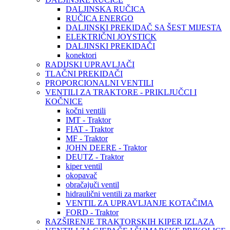
DALJINSKA RUČICA
RUČICA ENERGO
DALJINSKI PREKIDAČ SA ŠEST MIJESTA
ELEKTRIČNI JOYSTICK
DALJINSKI PREKIDAČI
konektori
RADIJSKI UPRAVLJAČI
TLAČNI PREKIDAČI
PROPORCIONALNI VENTILI
VENTILI ZA TRAKTORE - PRIKLJUČCI I
KOČNICE
kočni ventili
IMT - Traktor
FIAT - Traktor
MF - Traktor
JOHN DEERE - Traktor
DEUTZ - Traktor
kiper ventil
okopavač
obračajuči ventil
hidraulični ventili za marker
VENTIL ZA UPRAVLJANJE KOTAČIMA
FORD - Traktor
RAZŠIRENJE TRAKTORSKIH KIPER IZLAZA