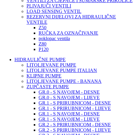
VENTILI ZA CJEPAČE I ŠUMARSKE PRIKOLICE
PLIVAJUČI VENTILI
LOAD SENSING VENTIL
REZERVNI DIJELOVI ZA HIDRAULIČNE
VENTILE
Z50
RUČKA ZA OZNAČIVANJE
poklopac ventila
Z80
P120
HIDRAULIČNE PUMPE
LITOLJEVANE PUMPE
LITOLJEVANE PUMPE ITALIAN
KLIPNE PUMPE
LITOLJEVANE PUMPE - BANANA
ZUPČASTE PUMPE
GR.0 - S NAVOJEM - DESNE
GR.0 - S NAVOJEM - LIJEVE
GR.1 - S PRIRUBNICOM - DESNE
GR.1 - S PRIRUBNICOM - LIJEVE
GR.1 - S NAVOJEM - DESNE
GR.1 - S NAVOJEM - LIJEVE
GR.2 - S PRIRUBNICOM - DESNE
GR.2 - S PRIRUBNICOM - LIJEVE