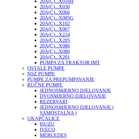
20A(C)...X016H
20A(C)...X030
20A(C)...X066
20A(C)...X085G
20A(C)...X102
20A(C)...X007
20A(C)...X224
20A(C)...X205
20A(C)...X086
20A(C)...X080
20A(C)...X201
PUMPA ZA TRAKTOR IMT
OSTALE PUMPE
NSZ PUMPE
PUMPE ZA PREPUMPAVANJE
RUČNE PUMPE
JEDNOSMJERNO DJELOVANJE
DVOSMJERNO DJELOVANJE
REZERVARI
JEDNOSMJERNO DJELOVANJE (
SAMOSTALNA )
UKAPČALICE
ISUZU
IVECO
MERCEDES