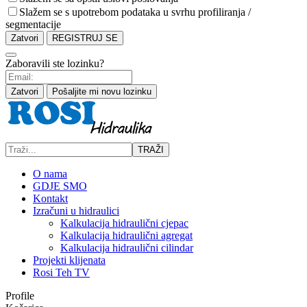
Slažem se s upotrebom podataka u svrhu profiliranja /
segmentacije
Zatvori
REGISTRUJ SE
Zaboravili ste lozinku?
Zatvori
Pošaljite mi novu lozinku
TRAŽI
O nama
GDJE SMO
Kontakt
Izračuni u hidraulici
Kalkulacija hidraulični cjepac
Kalkulacija hidraulični agregat
Kalkulacija hidraulični cilindar
Projekti klijenata
Rosi Teh TV
Profile