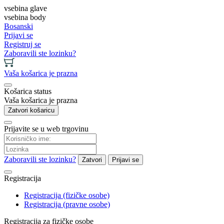
vsebina glave
vsebina body
Bosanski
Prijavi se
Registruj se
Zaboravili ste lozinku?
Vaša košarica je prazna
Košarica status
Vaša košarica je prazna
Zatvori košaricu
Prijavite se u web trgovinu
Zaboravili ste lozinku?
Zatvori
Prijavi se
Registracija
Registracija (fizičke osobe)
Registracija (pravne osobe)
Registracija za fizičke osobe