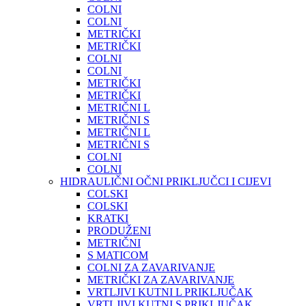
COLNI
COLNI
METRIČKI
METRIČKI
COLNI
COLNI
METRIČKI
METRIČKI
METRIČNI L
METRIČNI S
METRIČNI L
METRIČNI S
COLNI
COLNI
HIDRAULIČNI OČNI PRIKLJUČCI I CIJEVI
COLSKI
COLSKI
KRATKI
PRODUŽENI
METRIČNI
S MATICOM
COLNI ZA ZAVARIVANJE
METRIČKI ZA ZAVARIVANJE
VRTLJIVI KUTNI L PRIKLJUČAK
VRTLJIVI KUTNI S PRIKLJUČAK