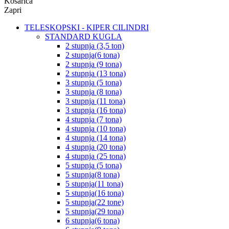
Košarica
Zapri
TELESKOPSKI - KIPER CILINDRI
STANDARD KUGLA
2 stupnja (3,5 ton)
2 stupnja(6 tona)
2 stupnja (9 tona)
2 stupnja (13 tona)
3 stupnja (5 tona)
3 stupnja (8 tona)
3 stupnja (11 tona)
3 stupnja (16 tona)
4 stupnja (7 tona)
4 stupnja (10 tona)
4 stupnja (14 tona)
4 stupnja (20 tona)
4 stupnja (25 tona)
5 stupnja (5 tona)
5 stupnja(8 tona)
5 stupnja(11 tona)
5 stupnja(16 tona)
5 stupnja(22 tone)
5 stupnja(29 tona)
6 stupnja(6 tona)