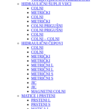
HIDRAULIČNI ŠUPLJI VIJCI
COLNI
METRIČKI
COLNI
METRIČKI
COLNI PRIGUŠNI
COLNI PRIGUŠNI
COLNI
COLNI – COLNI
HIDRAULIČNI ČEPOVI
COLNI
COLNI
METRIČKI
METRIČKI
METRIČNI L
METRIČNI L
METRIČNI S
METRIČNI S
JIC
JIC
MAGNETNI COLNI
MATICE I PRSTENI
PRSTENI L
PRSTENI S
MATICA L