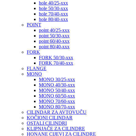
hole 40/25-xxx
hole 50/30-xxx
hole 70/40-xxx
hole 80/40-xxx
POINT
point 40/25-xxx
point 50/30-xxx
point 60/40-xxx
point 80/40-xxx
FORK
FORK 50/30-xxx
FORK 70/40-xxx
FLANGE
MONO
MONO 30/25-xxx
MONO 40/30-xxx
MONO 50/40-xxx
MONO 60/50-xxx
MONO 70/60-xxx
MONO 80/70-xxx
CILINDAR ZA AVTOVUČU
KOČIONI CILINDAR
OSTALI CILINDRI
KLIPNJAČE ZA CILINDRE
HONANE CIJEVI ZA CILINDRE