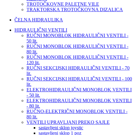
TROTOČKOVNE PALETNE VILE
TRAKTORSKA TROTOČKOVNA DIZALICA
ČELNA HIDRAULIKA
HIDRAULIČNI VENTILI
RUČNI MONOBLOK HIDRAULIČNI VENTILI -
50 lit.
RUČNI MONOBLOK HIDRAULIČNI VENTILI -
80 lit.
RUČNI MONOBLOK HIDRAULIČNI VENTILI -
120 lit.
RUČNI SEKCIJSKI HIDRAULIČNI VENTILI - 70
lit.
RUČNI SEKCIJSKI HIDRAULIČNI VENTILI - 100
lit.
ELEKTROHIDRAULIČNI MONOBLOK VENTILI
- 50 lit.
ELEKTROHIDRAULIČNI MONOBLOK VENTILI
- 80 lit.
RUČNO-ELEKTRIČNI MONOBLOK VENTILI -
80 lit.
VENTILI UPRAVLJANI PREKO SAJLE
sastavljeni sklop joystic
sastavljeni sklop 1 poz