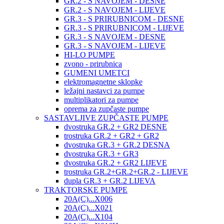
GR.2 - S NAVOJEM - DESNE
GR.2 - S NAVOJEM - LIJEVE
GR.3 - S PRIRUBNICOM - DESNE
GR.3 - S PRIRUBNICOM - LIJEVE
GR.3 - S NAVOJEM - DESNE
GR.3 - S NAVOJEM - LIJEVE
HI-LO PUMPE
zvono - prirubnica
GUMENI UMETCI
elektromagnetne sklopke
ležajni nastavci za pumpe
multiplikatori za pumpe
oprema za zupčaste pumpe
SASTAVLJIVE ZUPČASTE PUMPE
dvostruka GR.2 + GR2 DESNE
trostruka GR.2 + GR2 + GR2
dvostruka GR.3 + GR.2 DESNA
dvostruka GR.3 + GR3
dvostruka GR.2 + GR2 LIJEVE
trostruka GR.2+GR.2+GR.2 - LIJEVE
dupla GR.3 + GR.2 LIJEVA
TRAKTORSKE PUMPE
20A(C)...X006
20A(C)...X021
20A(C)...X104