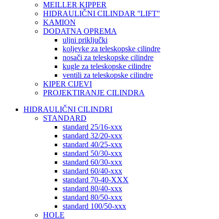
MEILLER KIPPER
HIDRAULIČNI CILINDAR ''LIFT''
KAMION
DODATNA OPREMA
uljni priključki
koljevke za teleskopske cilindre
nosači za teleskopske cilindre
kugle za teleskopske cilindre
ventili za teleskopske cilindre
KIPER CIJEVI
PROJEKTIRANJE CILINDRA
HIDRAULIČNI CILINDRI
STANDARD
standard 25/16-xxx
standard 32/20-xxx
standard 40/25-xxx
standard 50/30-xxx
standard 60/30-xxx
standard 60/40-xxx
standard 70-40-XXX
standard 80/40-xxx
standard 80/50-xxx
standard 100/50-xxx
HOLE