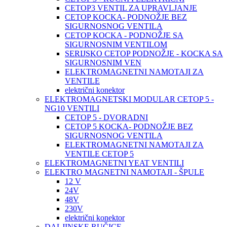
CETOP3 VENTIL ZA UPRAVLJANJE
CETOP KOCKA- PODNOŽJE BEZ
SIGURNOSNOG VENTILA
CETOP KOCKA - PODNOŽJE SA
SIGURNOSNIM VENTILOM
SERIJSKO CETOP PODNOŽJE - KOCKA SA
SIGURNOSNIM VEN
ELEKTROMAGNETNI NAMOTAJI ZA
VENTILE
električni konektor
ELEKTROMAGNETSKI MODULAR CETOP 5 -
NG10 VENTILI
CETOP 5 - DVORADNI
CETOP 5 KOCKA- PODNOŽJE BEZ
SIGURNOSNOG VENTILA
ELEKTROMAGNETNI NAMOTAJI ZA
VENTILE CETOP 5
ELEKTROMAGNETNI YEAT VENTILI
ELEKTRO MAGNETNI NAMOTAJI - ŠPULE
12 V
24V
48V
230V
električni konektor
DALJINSKE RUČICE