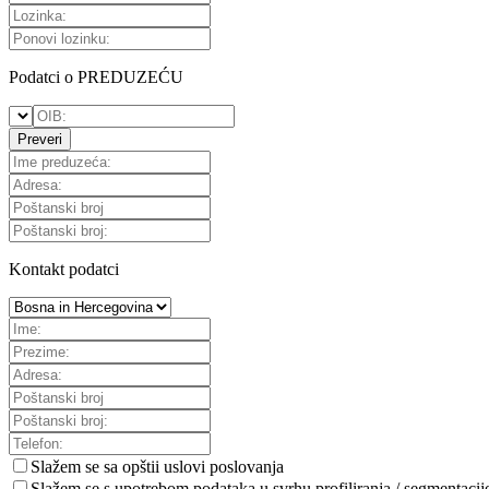
Podatci o PREDUZEĆU
Preveri
Kontakt podatci
Slažem se sa
opštii uslovi poslovanja
Slažem se s upotrebom podataka u svrhu profiliranja / segmentacij