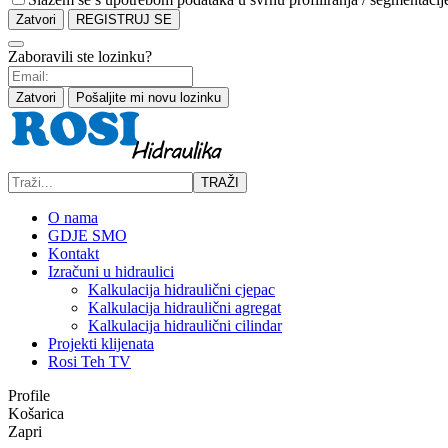
Zatvori
REGISTRUJ SE
Zaboravili ste lozinku?
Zatvori
Pošaljite mi novu lozinku
TRAŽI
O nama
GDJE SMO
Kontakt
Izračuni u hidraulici
Kalkulacija hidraulični cjepac
Kalkulacija hidraulični agregat
Kalkulacija hidraulični cilindar
Projekti klijenata
Rosi Teh TV
Profile
Košarica
Zapri