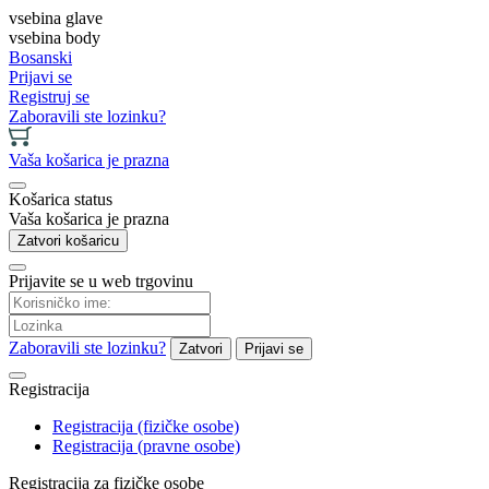
vsebina glave
vsebina body
Bosanski
Prijavi se
Registruj se
Zaboravili ste lozinku?
Vaša košarica je prazna
Košarica status
Vaša košarica je prazna
Zatvori košaricu
Prijavite se u web trgovinu
Zaboravili ste lozinku?
Zatvori
Prijavi se
Registracija
Registracija (fizičke osobe)
Registracija (pravne osobe)
Registracija za fizičke osobe