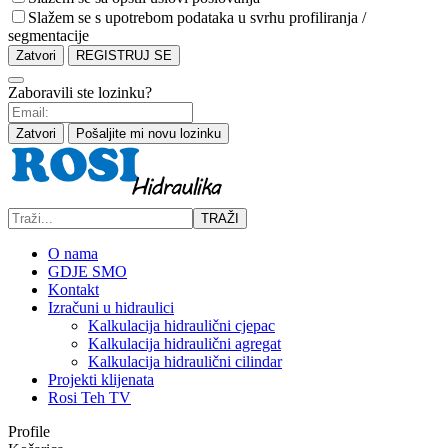
Slažem se s upotrebom podataka u svrhu profiliranja /
segmentacije
Zatvori
REGISTRUJ SE
Zaboravili ste lozinku?
Zatvori
Pošaljite mi novu lozinku
TRAŽI
O nama
GDJE SMO
Kontakt
Izračuni u hidraulici
Kalkulacija hidraulični cjepac
Kalkulacija hidraulični agregat
Kalkulacija hidraulični cilindar
Projekti klijenata
Rosi Teh TV
Profile