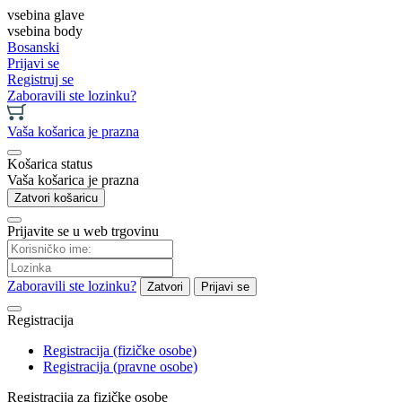
vsebina glave
vsebina body
Bosanski
Prijavi se
Registruj se
Zaboravili ste lozinku?
Vaša košarica je prazna
Košarica status
Vaša košarica je prazna
Zatvori košaricu
Prijavite se u web trgovinu
Zaboravili ste lozinku?
Zatvori
Prijavi se
Registracija
Registracija (fizičke osobe)
Registracija (pravne osobe)
Registracija za fizičke osobe