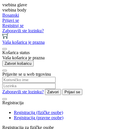
vsebina glave
vsebina body
Bosanski
Prijavi se
Registruj se
Zaboravili ste lozinku?
Vaša košarica je prazna
Košarica status
Vaša košarica je prazna
Zatvori košaricu
Prijavite se u web trgovinu
Zaboravili ste lozinku?
Zatvori
Prijavi se
Registracija
Registracija (fizičke osobe)
Registracija (pravne osobe)
Registracija za fizičke osobe