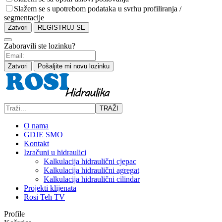
Slažem se s upotrebom podataka u svrhu profiliranja /
segmentacije
Zatvori
REGISTRUJ SE
Zaboravili ste lozinku?
Zatvori
Pošaljite mi novu lozinku
TRAŽI
O nama
GDJE SMO
Kontakt
Izračuni u hidraulici
Kalkulacija hidraulični cjepac
Kalkulacija hidraulični agregat
Kalkulacija hidraulični cilindar
Projekti klijenata
Rosi Teh TV
Profile