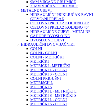
9MM VIJČANE OBUJMICE
21MM VIJČANE OBUJMICE
METALNE CIJEVI
HIDRAULIČNI PRIKLJUČAK RAVNI
CJEVOvNI PRELAZ
CJELOVNI PRELAZ KOLJENO 90°
CJELOVNI PRELAZ KOLJENO 45°
HIDRAULIČNE CIJEVI - METALNE
ČAHURE DVOSLOJNE
DVOSLOJNE CJEVI
HIDRAULIČNI DVOVIJAČNIKI
COLNI
COLNI - COLNI
COLNI - METRIČKI
METRIČKI
METRIČKI - METRIČKI
METRIČKI L - COLNI
METRIČKI S - COLNI
COLNI PRIGUŠNI
METRISCH L
METRIČKI S
METRIČKI L - METRIČKI L
METRIČKI S - METRIČKI S
METRIČKI L - COLNI
METRIČKI S - COLNI