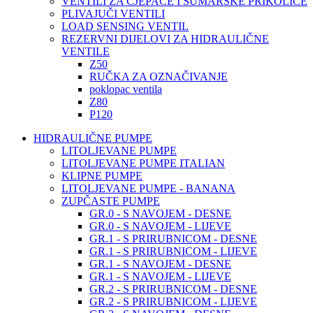
VENTILI ZA CJEPAČE I ŠUMARSKE PRIKOLICE
PLIVAJUČI VENTILI
LOAD SENSING VENTIL
REZERVNI DIJELOVI ZA HIDRAULIČNE
VENTILE
Z50
RUČKA ZA OZNAČIVANJE
poklopac ventila
Z80
P120
HIDRAULIČNE PUMPE
LITOLJEVANE PUMPE
LITOLJEVANE PUMPE ITALIAN
KLIPNE PUMPE
LITOLJEVANE PUMPE - BANANA
ZUPČASTE PUMPE
GR.0 - S NAVOJEM - DESNE
GR.0 - S NAVOJEM - LIJEVE
GR.1 - S PRIRUBNICOM - DESNE
GR.1 - S PRIRUBNICOM - LIJEVE
GR.1 - S NAVOJEM - DESNE
GR.1 - S NAVOJEM - LIJEVE
GR.2 - S PRIRUBNICOM - DESNE
GR.2 - S PRIRUBNICOM - LIJEVE