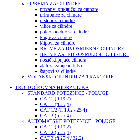
OPREMA ZA CILINDRE
privarivi priključki za cilindre
prirubnice za cilindre
prsteni za cilindre
vilice za cilindre
poklopac-dno za cilindre
kugle za cilindre
klipovi za cilindre
BRTVE ZA DVOSMJERNE CILINDRE
BRTVE ZA JEDNOSMJERNE CILINDRE
nosač klipnjače cilindra
alati za zamjenu brtvi
štapovi za cilindre
VOLANSKI CILINDRI ZA TRAKTORE
TRO-TOČKOVNA HIDRAULIKA
STANDARD POTEZNICE - POLUGE
CAT 1 (fi 19,2)
CAT 1 (fi 25,4)
CAT 1/2 (fi 19,2 / 25,4)
CAT 2 (fi 25,4)
AUTOMATSKE POTEZNICE - POLUGE
CAT 1 (fi 19,2)
CAT 2 (fi 25,4)
CAT 3 (fi 25,4 / 32,2)