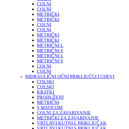
COLNI
COLNI
METRIČKI
METRIČKI
COLNI
COLNI
METRIČKI
METRIČKI
METRIČNI L
METRIČNI S
METRIČNI L
METRIČNI S
COLNI
COLNI
HIDRAULIČNI OČNI PRIKLJUČCI I CIJEVI
COLSKI
COLSKI
KRATKI
PRODUŽENI
METRIČNI
S MATICOM
COLNI ZA ZAVARIVANJE
METRIČKI ZA ZAVARIVANJE
VRTLJIVI KUTNI L PRIKLJUČAK
VRTLJIVI KUTNI S PRIKLJUČAK