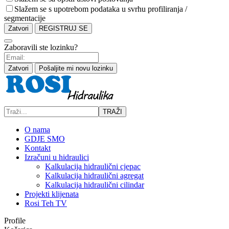
Slažem se s upotrebom podataka u svrhu profiliranja /
segmentacije
Zatvori
REGISTRUJ SE
Zaboravili ste lozinku?
Zatvori
Pošaljite mi novu lozinku
TRAŽI
O nama
GDJE SMO
Kontakt
Izračuni u hidraulici
Kalkulacija hidraulični cjepac
Kalkulacija hidraulični agregat
Kalkulacija hidraulični cilindar
Projekti klijenata
Rosi Teh TV
Profile