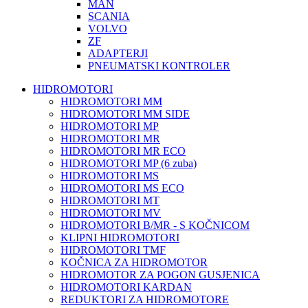
MAN
SCANIA
VOLVO
ZF
ADAPTERJI
PNEUMATSKI KONTROLER
HIDROMOTORI
HIDROMOTORI MM
HIDROMOTORI MM SIDE
HIDROMOTORI MP
HIDROMOTORI MR
HIDROMOTORI MR ECO
HIDROMOTORI MP (6 zuba)
HIDROMOTORI MS
HIDROMOTORI MS ECO
HIDROMOTORI MT
HIDROMOTORI MV
HIDROMOTORI B/MR - S KOČNICOM
KLIPNI HIDROMOTORI
HIDROMOTORI TMF
KOČNICA ZA HIDROMOTOR
HIDROMOTOR ZA POGON GUSJENICA
HIDROMOTORI KARDAN
REDUKTORI ZA HIDROMOTORE