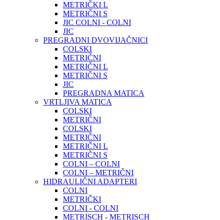
METRIČKI L
METRIČNI S
JIC COLNI - COLNI
JIC
PREGRADNI DVOVIJAČNICI
COLSKI
METRIČNI
METRIČNI L
METRIČNI S
JIC
PREGRADNA MATICA
VRTLJIVA MATICA
COLSKI
METRIČNI
COLSKI
METRIČNI
METRIČNI L
METRIČNI S
COLNI – COLNI
COLNI – METRIČNI
HIDRAULIČNI ADAPTERI
COLNI
METRIČKI
COLNI - COLNI
METRISCH - METRISCH