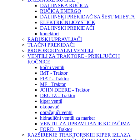
DALJINSKA RUČICA
RUČICA ENERGO
DALJINSKI PREKIDAČ SA ŠEST MIJESTA
ELEKTRIČNI JOYSTICK
DALJINSKI PREKIDAČI
konektori
RADIJSKI UPRAVLJAČI
TLAČNI PREKIDAČI
PROPORCIONALNI VENTILI
VENTILI ZA TRAKTORE - PRIKLJUČCI I
KOČNICE
kočni ventili
IMT - Traktor
FIAT - Traktor
MF - Traktor
JOHN DEERE - Traktor
DEUTZ - Traktor
kiper ventil
okopavač
obračajuči ventil
hidraulični ventili za marker
VENTIL ZA UPRAVLJANJE KOTAČIMA
FORD - Traktor
RAZŠIRENJE TRAKTORSKIH KIPER IZLAZA