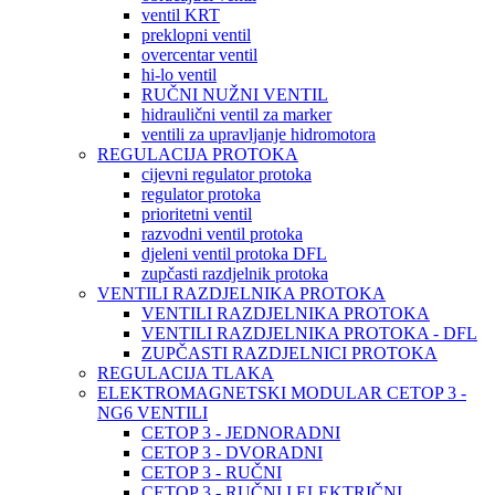
ventil KRT
preklopni ventil
overcentar ventil
hi-lo ventil
RUČNI NUŽNI VENTIL
hidraulični ventil za marker
ventili za upravljanje hidromotora
REGULACIJA PROTOKA
cijevni regulator protoka
regulator protoka
prioritetni ventil
razvodni ventil protoka
djeleni ventil protoka DFL
zupčasti razdjelnik protoka
VENTILI RAZDJELNIKA PROTOKA
VENTILI RAZDJELNIKA PROTOKA
VENTILI RAZDJELNIKA PROTOKA - DFL
ZUPČASTI RAZDJELNICI PROTOKA
REGULACIJA TLAKA
ELEKTROMAGNETSKI MODULAR CETOP 3 -
NG6 VENTILI
CETOP 3 - JEDNORADNI
CETOP 3 - DVORADNI
CETOP 3 - RUČNI
CETOP 3 - RUČNI I ELEKTRIČNI