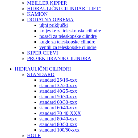
MEILLER KIPPER
HIDRAULIČNI CILINDAR ''LIFT''
KAMION
DODATNA OPREMA
uljni priključki
koljevke za teleskopske cilindre
nosači za teleskopske cilindre
kugle za teleskopske cilindre
ventili za teleskopske cilindre
KIPER CIJEVI
PROJEKTIRANJE CILINDRA
HIDRAULIČNI CILINDRI
STANDARD
standard 25/16-xxx
standard 32/20-xxx
standard 40/25-xxx
standard 50/30-xxx
standard 60/30-xxx
standard 60/40-xxx
standard 70-40-XXX
standard 80/40-xxx
standard 80/50-xxx
standard 100/50-xxx
HOLE