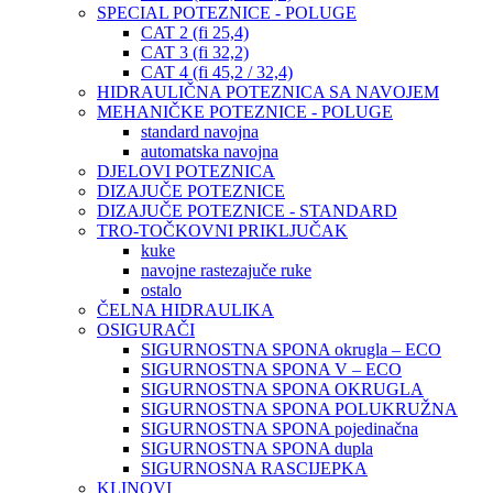
SPECIAL POTEZNICE - POLUGE
CAT 2 (fi 25,4)
CAT 3 (fi 32,2)
CAT 4 (fi 45,2 / 32,4)
HIDRAULIČNA POTEZNICA SA NAVOJEM
MEHANIČKE POTEZNICE - POLUGE
standard navojna
automatska navojna
DJELOVI POTEZNICA
DIZAJUČE POTEZNICE
DIZAJUČE POTEZNICE - STANDARD
TRO-TOČKOVNI PRIKLJUČAK
kuke
navojne rastezajuče ruke
ostalo
ČELNA HIDRAULIKA
OSIGURAČI
SIGURNOSTNA SPONA okrugla – ECO
SIGURNOSTNA SPONA V – ECO
SIGURNOSTNA SPONA OKRUGLA
SIGURNOSTNA SPONA POLUKRUŽNA
SIGURNOSTNA SPONA pojedinačna
SIGURNOSTNA SPONA dupla
SIGURNOSNA RASCIJEPKA
KLINOVI