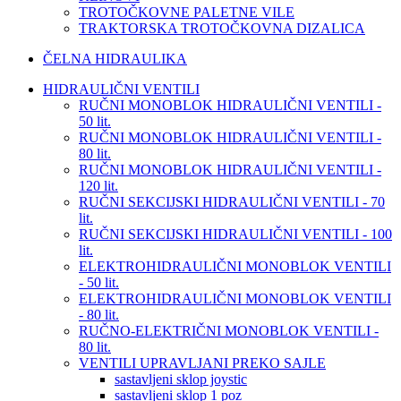
TROTOČKOVNE PALETNE VILE
TRAKTORSKA TROTOČKOVNA DIZALICA
ČELNA HIDRAULIKA
HIDRAULIČNI VENTILI
RUČNI MONOBLOK HIDRAULIČNI VENTILI -
50 lit.
RUČNI MONOBLOK HIDRAULIČNI VENTILI -
80 lit.
RUČNI MONOBLOK HIDRAULIČNI VENTILI -
120 lit.
RUČNI SEKCIJSKI HIDRAULIČNI VENTILI - 70
lit.
RUČNI SEKCIJSKI HIDRAULIČNI VENTILI - 100
lit.
ELEKTROHIDRAULIČNI MONOBLOK VENTILI
- 50 lit.
ELEKTROHIDRAULIČNI MONOBLOK VENTILI
- 80 lit.
RUČNO-ELEKTRIČNI MONOBLOK VENTILI -
80 lit.
VENTILI UPRAVLJANI PREKO SAJLE
sastavljeni sklop joystic
sastavljeni sklop 1 poz