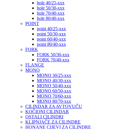
hole 40/25-xxx
hole 50/30-xxx
hole 70/40-xxx
hole 80/40-xxx
POINT
point 40/25-xxx
point 50/30-xxx
point 60/40-xxx
point 80/40-xxx
FORK
FORK 50/30-xxx
FORK 70/40-xxx
FLANGE
MONO
MONO 30/25-xxx
MONO 40/30-xxx
MONO 50/40-xxx
MONO 60/50-xxx
MONO 70/60-xxx
MONO 80/70-xxx
CILINDAR ZA AVTOVUČU
KOČIONI CILINDAR
OSTALI CILINDRI
KLIPNJAČE ZA CILINDRE
HONANE CIJEVI ZA CILINDRE