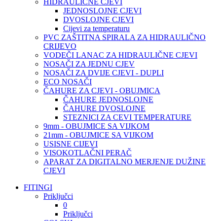
HIDRAULIČNE CJEVI
JEDNOSLOJNE CJEVI
DVOSLOJNE CJEVI
Cijevi za temperaturu
PVC ZAŠTITNA SPIRALA ZA HIDRAULIČNO
CRIJEVO
VODEČI LANAC ZA HIDRAULIČNE CJEVI
NOSAČI ZA JEDNU CJEV
NOSAČI ZA DVIJE CJEVI - DUPLI
ECO NOSAČI
ČAHURE ZA CJEVI - OBUJMICA
ČAHURE JEDNOSLOJNE
ČAHURE DVOSLOJNE
STEZNICI ZA CEVI TEMPERATURE
9mm - OBUJMICE SA VIJKOM
21mm - OBUJMICE SA VIJKOM
USISNE CIJEVI
VISOKOTLAČNI PERAČ
APARAT ZA DIGITALNO MERJENJE DUŽINE
CJEVI
FITINGI
Priključci
0
Priključci