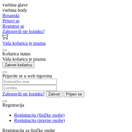
vsebina glave
vsebina body
Bosanski
Prijavi se
Registruj se
Zaboravili ste lozinku?
Vaša košarica je prazna
Košarica status
Vaša košarica je prazna
Zatvori košaricu
Prijavite se u web trgovinu
Zaboravili ste lozinku?
Zatvori
Prijavi se
Registracija
Registracija (fizičke osobe)
Registracija (pravne osobe)
Registracija za fizičke osobe