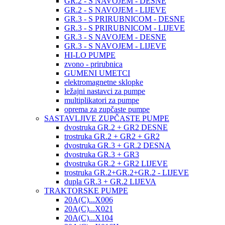
GR.2 - S NAVOJEM - DESNE
GR.2 - S NAVOJEM - LIJEVE
GR.3 - S PRIRUBNICOM - DESNE
GR.3 - S PRIRUBNICOM - LIJEVE
GR.3 - S NAVOJEM - DESNE
GR.3 - S NAVOJEM - LIJEVE
HI-LO PUMPE
zvono - prirubnica
GUMENI UMETCI
elektromagnetne sklopke
ležajni nastavci za pumpe
multiplikatori za pumpe
oprema za zupčaste pumpe
SASTAVLJIVE ZUPČASTE PUMPE
dvostruka GR.2 + GR2 DESNE
trostruka GR.2 + GR2 + GR2
dvostruka GR.3 + GR.2 DESNA
dvostruka GR.3 + GR3
dvostruka GR.2 + GR2 LIJEVE
trostruka GR.2+GR.2+GR.2 - LIJEVE
dupla GR.3 + GR.2 LIJEVA
TRAKTORSKE PUMPE
20A(C)...X006
20A(C)...X021
20A(C)...X104