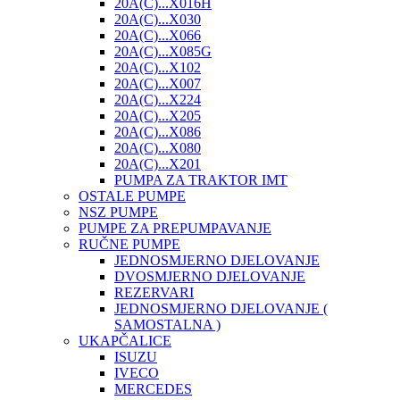
20A(C)...X016H
20A(C)...X030
20A(C)...X066
20A(C)...X085G
20A(C)...X102
20A(C)...X007
20A(C)...X224
20A(C)...X205
20A(C)...X086
20A(C)...X080
20A(C)...X201
PUMPA ZA TRAKTOR IMT
OSTALE PUMPE
NSZ PUMPE
PUMPE ZA PREPUMPAVANJE
RUČNE PUMPE
JEDNOSMJERNO DJELOVANJE
DVOSMJERNO DJELOVANJE
REZERVARI
JEDNOSMJERNO DJELOVANJE (
SAMOSTALNA )
UKAPČALICE
ISUZU
IVECO
MERCEDES