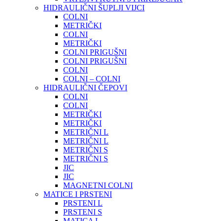
HIDRAULIČNI ŠUPLJI VIJCI
COLNI
METRIČKI
COLNI
METRIČKI
COLNI PRIGUŠNI
COLNI PRIGUŠNI
COLNI
COLNI – COLNI
HIDRAULIČNI ČEPOVI
COLNI
COLNI
METRIČKI
METRIČKI
METRIČNI L
METRIČNI L
METRIČNI S
METRIČNI S
JIC
JIC
MAGNETNI COLNI
MATICE I PRSTENI
PRSTENI L
PRSTENI S
MATICA L