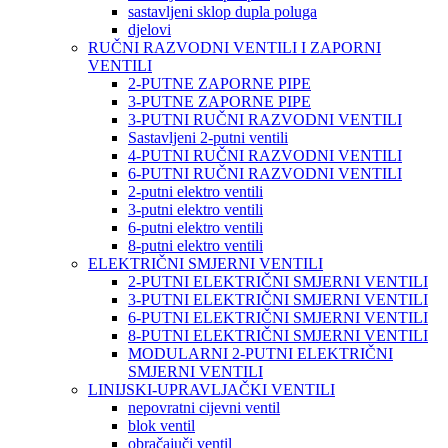
sastavljeni sklop dupla poluga
djelovi
RUČNI RAZVODNI VENTILI I ZAPORNI
VENTILI
2-PUTNE ZAPORNE PIPE
3-PUTNE ZAPORNE PIPE
3-PUTNI RUČNI RAZVODNI VENTILI
Sastavljeni 2-putni ventili
4-PUTNI RUČNI RAZVODNI VENTILI
6-PUTNI RUČNI RAZVODNI VENTILI
2-putni elektro ventili
3-putni elektro ventili
6-putni elektro ventili
8-putni elektro ventili
ELEKTRIČNI SMJERNI VENTILI
2-PUTNI ELEKTRIČNI SMJERNI VENTILI
3-PUTNI ELEKTRIČNI SMJERNI VENTILI
6-PUTNI ELEKTRIČNI SMJERNI VENTILI
8-PUTNI ELEKTRIČNI SMJERNI VENTILI
MODULARNI 2-PUTNI ELEKTRIČNI
SMJERNI VENTILI
LINIJSKI-UPRAVLJAČKI VENTILI
nepovratni cijevni ventil
blok ventil
obračajuči ventil