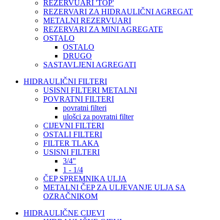
REZERVUARI 'TOP'
REZERVARI ZA HIDRAULIČNI AGREGAT
METALNI REZERVUARI
REZERVARI ZA MINI AGREGATE
OSTALO
OSTALO
DRUGO
SASTAVLJENI AGREGATI
HIDRAULIČNI FILTERI
USISNI FILTERI METALNI
POVRATNI FILTERI
povratni filteri
ulošci za povratni filter
CIJEVNI FILTERI
OSTALI FILTERI
FILTER TLAKA
USISNI FILTERI
3/4"
1 - 1/4
ČEP SPREMNIKA ULJA
METALNI ČEP ZA ULJEVANJE ULJA SA
OZRAČNIKOM
HIDRAULIČNE CIJEVI