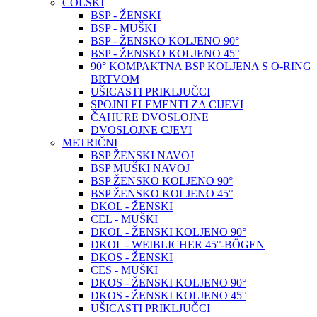
COLSKI
BSP - ŽENSKI
BSP - MUŠKI
BSP - ŽENSKO KOLJENO 90°
BSP - ŽENSKO KOLJENO 45°
90° KOMPAKTNA BSP KOLJENA S O-RING
BRTVOM
UŠICASTI PRIKLJUČCI
SPOJNI ELEMENTI ZA CIJEVI
ČAHURE DVOSLOJNE
DVOSLOJNE CJEVI
METRIČNI
BSP ŽENSKI NAVOJ
BSP MUŠKI NAVOJ
BSP ŽENSKO KOLJENO 90°
BSP ŽENSKO KOLJENO 45°
DKOL - ŽENSKI
CEL - MUŠKI
DKOL - ŽENSKI KOLJENO 90°
DKOL - WEIBLICHER 45°-BÖGEN
DKOS - ŽENSKI
CES - MUŠKI
DKOS - ŽENSKI KOLJENO 90°
DKOS - ŽENSKI KOLJENO 45°
UŠICASTI PRIKLJUČCI