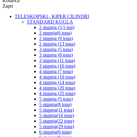
Košarica
Zapri
TELESKOPSKI - KIPER CILINDRI
STANDARD KUGLA
2 stupnja (3,5 ton)
2 stupnja(6 tona)
2 stupnja (9 tona)
2 stupnja (13 tona)
3 stupnja (5 tona)
3 stupnja (8 tona)
3 stupnja (11 tona)
3 stupnja (16 tona)
4 stupnja (7 tona)
4 stupnja (10 tona)
4 stupnja (14 tona)
4 stupnja (20 tona)
4 stupnja (25 tona)
5 stupnja (5 tona)
5 stupnja(8 tona)
5 stupnja(11 tona)
5 stupnja(16 tona)
5 stupnja(22 tone)
5 stupnja(29 tona)
6 stupnja(6 tona)