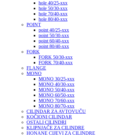
hole 40/25-xxx
hole 50/30-xxx
hole 70/40-xxx
hole 80/40-xxx
POINT
point 40/25-xxx
point 50/30-xxx
point 60/40-xxx
point 80/40-xxx
FORK
FORK 50/30-xxx
FORK 70/40-xxx
FLANGE
MONO
MONO 30/25-xxx
MONO 40/30-xxx
MONO 50/40-xxx
MONO 60/50-xxx
MONO 70/60-xxx
MONO 80/70-xxx
CILINDAR ZA AVTOVUČU
KOČIONI CILINDAR
OSTALI CILINDRI
KLIPNJAČE ZA CILINDRE
HONANE CIJEVI ZA CILINDRE