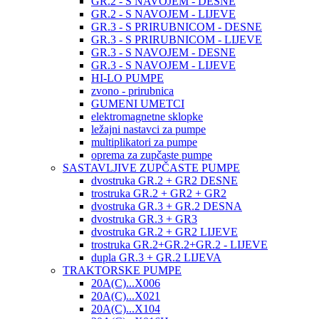
GR.2 - S NAVOJEM - DESNE
GR.2 - S NAVOJEM - LIJEVE
GR.3 - S PRIRUBNICOM - DESNE
GR.3 - S PRIRUBNICOM - LIJEVE
GR.3 - S NAVOJEM - DESNE
GR.3 - S NAVOJEM - LIJEVE
HI-LO PUMPE
zvono - prirubnica
GUMENI UMETCI
elektromagnetne sklopke
ležajni nastavci za pumpe
multiplikatori za pumpe
oprema za zupčaste pumpe
SASTAVLJIVE ZUPČASTE PUMPE
dvostruka GR.2 + GR2 DESNE
trostruka GR.2 + GR2 + GR2
dvostruka GR.3 + GR.2 DESNA
dvostruka GR.3 + GR3
dvostruka GR.2 + GR2 LIJEVE
trostruka GR.2+GR.2+GR.2 - LIJEVE
dupla GR.3 + GR.2 LIJEVA
TRAKTORSKE PUMPE
20A(C)...X006
20A(C)...X021
20A(C)...X104