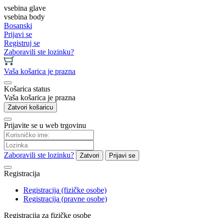
vsebina glave
vsebina body
Bosanski
Prijavi se
Registruj se
Zaboravili ste lozinku?
Vaša košarica je prazna
Košarica status
Vaša košarica je prazna
Zatvori košaricu
Prijavite se u web trgovinu
Zaboravili ste lozinku?
Zatvori
Prijavi se
Registracija
Registracija (fizičke osobe)
Registracija (pravne osobe)
Registracija za fizičke osobe