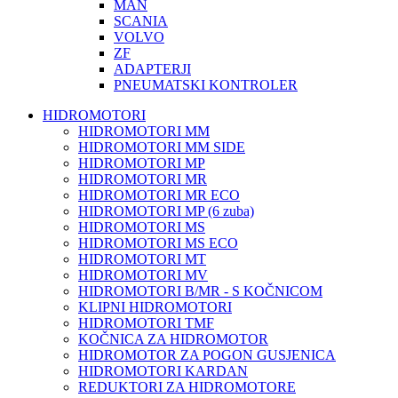
MAN
SCANIA
VOLVO
ZF
ADAPTERJI
PNEUMATSKI KONTROLER
HIDROMOTORI
HIDROMOTORI MM
HIDROMOTORI MM SIDE
HIDROMOTORI MP
HIDROMOTORI MR
HIDROMOTORI MR ECO
HIDROMOTORI MP (6 zuba)
HIDROMOTORI MS
HIDROMOTORI MS ECO
HIDROMOTORI MT
HIDROMOTORI MV
HIDROMOTORI B/MR - S KOČNICOM
KLIPNI HIDROMOTORI
HIDROMOTORI TMF
KOČNICA ZA HIDROMOTOR
HIDROMOTOR ZA POGON GUSJENICA
HIDROMOTORI KARDAN
REDUKTORI ZA HIDROMOTORE