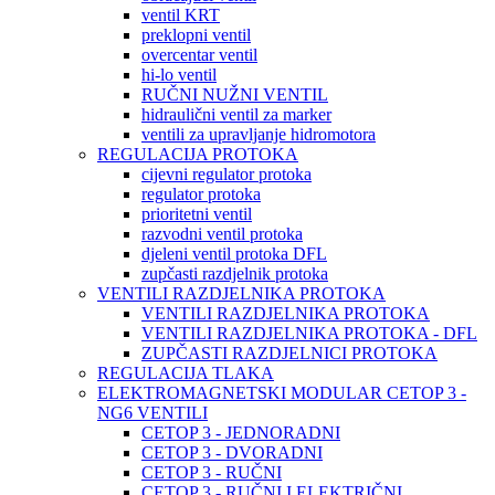
ventil KRT
preklopni ventil
overcentar ventil
hi-lo ventil
RUČNI NUŽNI VENTIL
hidraulični ventil za marker
ventili za upravljanje hidromotora
REGULACIJA PROTOKA
cijevni regulator protoka
regulator protoka
prioritetni ventil
razvodni ventil protoka
djeleni ventil protoka DFL
zupčasti razdjelnik protoka
VENTILI RAZDJELNIKA PROTOKA
VENTILI RAZDJELNIKA PROTOKA
VENTILI RAZDJELNIKA PROTOKA - DFL
ZUPČASTI RAZDJELNICI PROTOKA
REGULACIJA TLAKA
ELEKTROMAGNETSKI MODULAR CETOP 3 -
NG6 VENTILI
CETOP 3 - JEDNORADNI
CETOP 3 - DVORADNI
CETOP 3 - RUČNI
CETOP 3 - RUČNI I ELEKTRIČNI