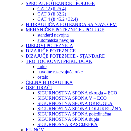
SPECIAL POTEZNICE - POLUGE
CAT 2 (fi 25,4)
CAT 3 (fi 32,2)
CAT 4 (fi 45,2 / 32,4)
HIDRAULIČNA POTEZNICA SA NAVOJEM
MEHANIČKE POTEZNICE - POLUGE
standard navojna
automatska navojna
DJELOVI POTEZNICA
DIZAJUČE POTEZNICE
DIZAJUČE POTEZNICE - STANDARD
TRO-TOČKOVNI PRIKLJUČAK
kuke
navojne rastezajuče ruke
ostalo
ČELNA HIDRAULIKA
OSIGURAČI
SIGURNOSTNA SPONA okrugla – ECO
SIGURNOSTNA SPONA V – ECO
SIGURNOSTNA SPONA OKRUGLA
SIGURNOSTNA SPONA POLUKRUŽNA
SIGURNOSTNA SPONA pojedinačna
SIGURNOSTNA SPONA dupla
SIGURNOSNA RASCIJEPKA
KLINOVI