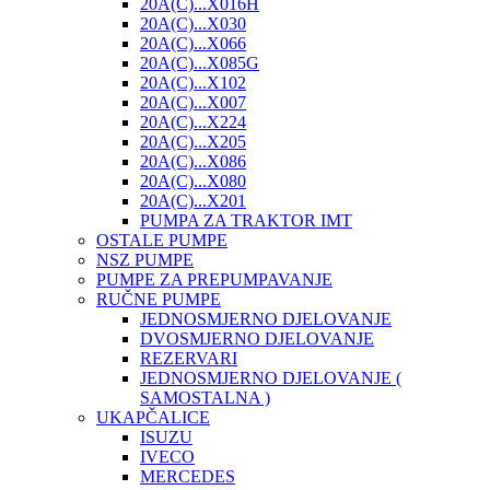
20A(C)...X016H
20A(C)...X030
20A(C)...X066
20A(C)...X085G
20A(C)...X102
20A(C)...X007
20A(C)...X224
20A(C)...X205
20A(C)...X086
20A(C)...X080
20A(C)...X201
PUMPA ZA TRAKTOR IMT
OSTALE PUMPE
NSZ PUMPE
PUMPE ZA PREPUMPAVANJE
RUČNE PUMPE
JEDNOSMJERNO DJELOVANJE
DVOSMJERNO DJELOVANJE
REZERVARI
JEDNOSMJERNO DJELOVANJE (
SAMOSTALNA )
UKAPČALICE
ISUZU
IVECO
MERCEDES