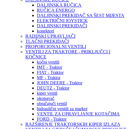
DALJINSKA RUČICA
RUČICA ENERGO
DALJINSKI PREKIDAČ SA ŠEST MIJESTA
ELEKTRIČNI JOYSTICK
DALJINSKI PREKIDAČI
konektori
RADIJSKI UPRAVLJAČI
TLAČNI PREKIDAČI
PROPORCIONALNI VENTILI
VENTILI ZA TRAKTORE - PRIKLJUČCI I
KOČNICE
kočni ventili
IMT - Traktor
FIAT - Traktor
MF - Traktor
JOHN DEERE - Traktor
DEUTZ - Traktor
kiper ventil
okopavač
obračajuči ventil
hidraulični ventili za marker
VENTIL ZA UPRAVLJANJE KOTAČIMA
FORD - Traktor
RAZŠIRENJE TRAKTORSKIH KIPER IZLAZA