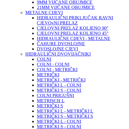
9MM VIJČANE OBUJMICE
21MM VIJČANE OBUJMICE
METALNE CIJEVI
HIDRAULIČNI PRIKLJUČAK RAVNI
CJEVOvNI PRELAZ
CJELOVNI PRELAZ KOLJENO 90°
CJELOVNI PRELAZ KOLJENO 45°
HIDRAULIČNE CIJEVI - METALNE
ČAHURE DVOSLOJNE
DVOSLOJNE CJEVI
HIDRAULIČNI DVOVIJAČNIKI
COLNI
COLNI - COLNI
COLNI - METRIČKI
METRIČKI
METRIČKI - METRIČKI
METRIČKI L - COLNI
METRIČKI S - COLNI
COLNI PRIGUŠNI
METRISCH L
METRIČKI S
METRIČKI L - METRIČKI L
METRIČKI S - METRIČKI S
METRIČKI L - COLNI
METRIČKI S - COLNI