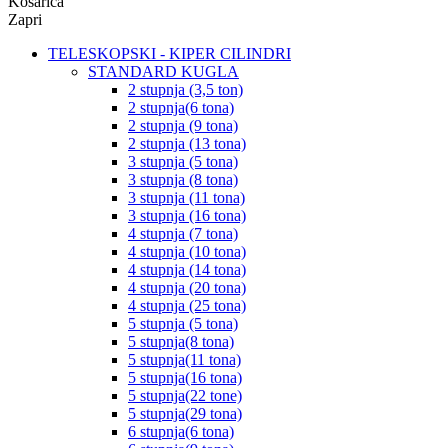
Košarica
Zapri
TELESKOPSKI - KIPER CILINDRI
STANDARD KUGLA
2 stupnja (3,5 ton)
2 stupnja(6 tona)
2 stupnja (9 tona)
2 stupnja (13 tona)
3 stupnja (5 tona)
3 stupnja (8 tona)
3 stupnja (11 tona)
3 stupnja (16 tona)
4 stupnja (7 tona)
4 stupnja (10 tona)
4 stupnja (14 tona)
4 stupnja (20 tona)
4 stupnja (25 tona)
5 stupnja (5 tona)
5 stupnja(8 tona)
5 stupnja(11 tona)
5 stupnja(16 tona)
5 stupnja(22 tone)
5 stupnja(29 tona)
6 stupnja(6 tona)