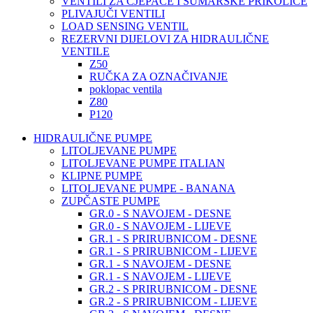
VENTILI ZA CJEPAČE I ŠUMARSKE PRIKOLICE
PLIVAJUČI VENTILI
LOAD SENSING VENTIL
REZERVNI DIJELOVI ZA HIDRAULIČNE
VENTILE
Z50
RUČKA ZA OZNAČIVANJE
poklopac ventila
Z80
P120
HIDRAULIČNE PUMPE
LITOLJEVANE PUMPE
LITOLJEVANE PUMPE ITALIAN
KLIPNE PUMPE
LITOLJEVANE PUMPE - BANANA
ZUPČASTE PUMPE
GR.0 - S NAVOJEM - DESNE
GR.0 - S NAVOJEM - LIJEVE
GR.1 - S PRIRUBNICOM - DESNE
GR.1 - S PRIRUBNICOM - LIJEVE
GR.1 - S NAVOJEM - DESNE
GR.1 - S NAVOJEM - LIJEVE
GR.2 - S PRIRUBNICOM - DESNE
GR.2 - S PRIRUBNICOM - LIJEVE