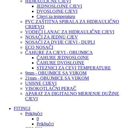
HIDRAULIČNE CJEVI
JEDNOSLOJNE CJEVI
DVOSLOJNE CJEVI
Cijevi za temperaturu
PVC ZAŠTITNA SPIRALA ZA HIDRAULIČNO
CRIJEVO
VODEČI LANAC ZA HIDRAULIČNE CJEVI
NOSAČI ZA JEDNU CJEV
NOSAČI ZA DVIJE CJEVI - DUPLI
ECO NOSAČI
ČAHURE ZA CJEVI - OBUJMICA
ČAHURE JEDNOSLOJNE
ČAHURE DVOSLOJNE
STEZNICI ZA CEVI TEMPERATURE
9mm - OBUJMICE SA VIJKOM
21mm - OBUJMICE SA VIJKOM
USISNE CIJEVI
VISOKOTLAČNI PERAČ
APARAT ZA DIGITALNO MERJENJE DUŽINE
CJEVI
FITINGI
Priključci
0
Priključci