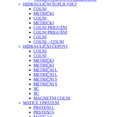
HIDRAULIČNI ŠUPLJI VIJCI
COLNI
METRIČKI
COLNI
METRIČKI
COLNI PRIGUŠNI
COLNI PRIGUŠNI
COLNI
COLNI – COLNI
HIDRAULIČNI ČEPOVI
COLNI
COLNI
METRIČKI
METRIČKI
METRIČNI L
METRIČNI L
METRIČNI S
METRIČNI S
JIC
JIC
MAGNETNI COLNI
MATICE I PRSTENI
PRSTENI L
PRSTENI S
MATICA L