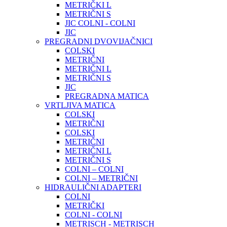
METRIČKI L
METRIČNI S
JIC COLNI - COLNI
JIC
PREGRADNI DVOVIJAČNICI
COLSKI
METRIČNI
METRIČNI L
METRIČNI S
JIC
PREGRADNA MATICA
VRTLJIVA MATICA
COLSKI
METRIČNI
COLSKI
METRIČNI
METRIČNI L
METRIČNI S
COLNI – COLNI
COLNI – METRIČNI
HIDRAULIČNI ADAPTERI
COLNI
METRIČKI
COLNI - COLNI
METRISCH - METRISCH