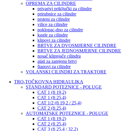
OPREMA ZA CILINDRE
privarivi priključki za cilindre
prirubnice za cilindre
prsteni za cilindre
vilice za cilindre
poklopac-dno za cilindre
kugle za cilindre
klipovi za cilindre
BRTVE ZA DVOSMJERNE CILINDRE
BRTVE ZA JEDNOSMJERNE CILINDRE
nosač klipnjače cilindra
alati za zamjenu brtvi
štapovi za cilindre
VOLANSKI CILINDRI ZA TRAKTORE
TRO-TOČKOVNA HIDRAULIKA
STANDARD POTEZNICE - POLUGE
CAT 1 (fi 19,2)
CAT 1 (fi 25,4)
CAT 1/2 (fi 19,2 / 25,4)
CAT 2 (fi 25,4)
AUTOMATSKE POTEZNICE - POLUGE
CAT 1 (fi 19,2)
CAT 2 (fi 25,4)
CAT 3 (fi 25,4 / 32,2)