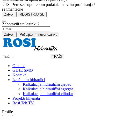
Slažem se s upotrebom podataka u svrhu profiliranja /
segmentacije
Zatvori
REGISTRUJ SE
Zaboravili ste lozinku?
Zatvori
Pošaljite mi novu lozinku
TRAŽI
O nama
GDJE SMO
Kontakt
Izračuni u hidraulici
Kalkulacija hidraulični cjepac
Kalkulacija hidraulični agregat
Kalkulacija hidraulični cilindar
Projekti klijenata
Rosi Teh TV
Profile