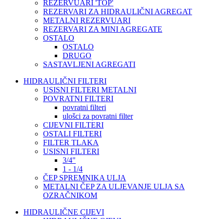
REZERVUARI 'TOP'
REZERVARI ZA HIDRAULIČNI AGREGAT
METALNI REZERVUARI
REZERVARI ZA MINI AGREGATE
OSTALO
OSTALO
DRUGO
SASTAVLJENI AGREGATI
HIDRAULIČNI FILTERI
USISNI FILTERI METALNI
POVRATNI FILTERI
povratni filteri
ulošci za povratni filter
CIJEVNI FILTERI
OSTALI FILTERI
FILTER TLAKA
USISNI FILTERI
3/4"
1 - 1/4
ČEP SPREMNIKA ULJA
METALNI ČEP ZA ULJEVANJE ULJA SA
OZRAČNIKOM
HIDRAULIČNE CIJEVI