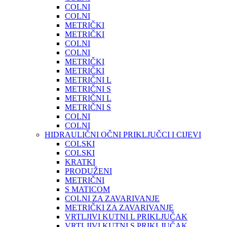
COLNI
COLNI
METRIČKI
METRIČKI
COLNI
COLNI
METRIČKI
METRIČKI
METRIČNI L
METRIČNI S
METRIČNI L
METRIČNI S
COLNI
COLNI
HIDRAULIČNI OČNI PRIKLJUČCI I CIJEVI
COLSKI
COLSKI
KRATKI
PRODUŽENI
METRIČNI
S MATICOM
COLNI ZA ZAVARIVANJE
METRIČKI ZA ZAVARIVANJE
VRTLJIVI KUTNI L PRIKLJUČAK
VRTLJIVI KUTNI S PRIKLJUČAK