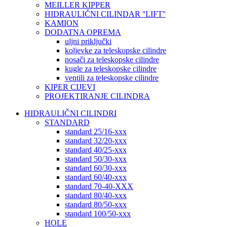
MEILLER KIPPER
HIDRAULIČNI CILINDAR ''LIFT''
KAMION
DODATNA OPREMA
uljni priključki
koljevke za teleskopske cilindre
nosači za teleskopske cilindre
kugle za teleskopske cilindre
ventili za teleskopske cilindre
KIPER CIJEVI
PROJEKTIRANJE CILINDRA
HIDRAULIČNI CILINDRI
STANDARD
standard 25/16-xxx
standard 32/20-xxx
standard 40/25-xxx
standard 50/30-xxx
standard 60/30-xxx
standard 60/40-xxx
standard 70-40-XXX
standard 80/40-xxx
standard 80/50-xxx
standard 100/50-xxx
HOLE