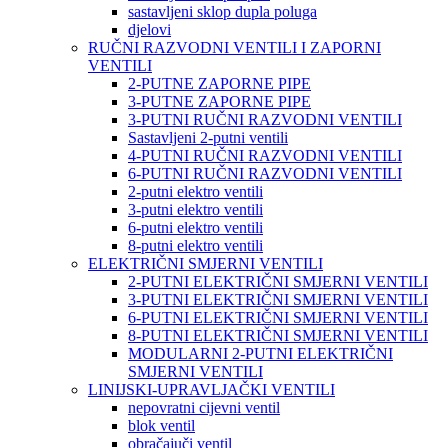
sastavljeni sklop dupla poluga
djelovi
RUČNI RAZVODNI VENTILI I ZAPORNI
VENTILI
2-PUTNE ZAPORNE PIPE
3-PUTNE ZAPORNE PIPE
3-PUTNI RUČNI RAZVODNI VENTILI
Sastavljeni 2-putni ventili
4-PUTNI RUČNI RAZVODNI VENTILI
6-PUTNI RUČNI RAZVODNI VENTILI
2-putni elektro ventili
3-putni elektro ventili
6-putni elektro ventili
8-putni elektro ventili
ELEKTRIČNI SMJERNI VENTILI
2-PUTNI ELEKTRIČNI SMJERNI VENTILI
3-PUTNI ELEKTRIČNI SMJERNI VENTILI
6-PUTNI ELEKTRIČNI SMJERNI VENTILI
8-PUTNI ELEKTRIČNI SMJERNI VENTILI
MODULARNI 2-PUTNI ELEKTRIČNI
SMJERNI VENTILI
LINIJSKI-UPRAVLJAČKI VENTILI
nepovratni cijevni ventil
blok ventil
obračajuči ventil