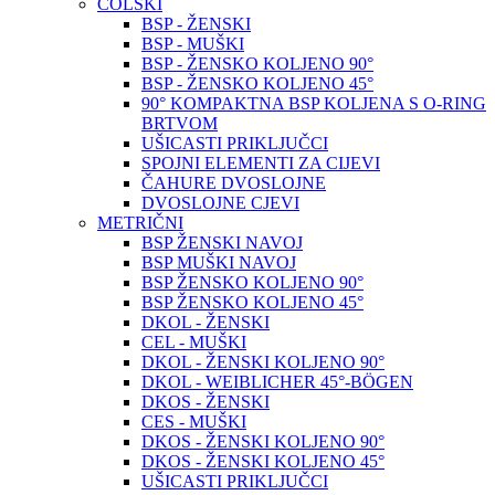
COLSKI
BSP - ŽENSKI
BSP - MUŠKI
BSP - ŽENSKO KOLJENO 90°
BSP - ŽENSKO KOLJENO 45°
90° KOMPAKTNA BSP KOLJENA S O-RING
BRTVOM
UŠICASTI PRIKLJUČCI
SPOJNI ELEMENTI ZA CIJEVI
ČAHURE DVOSLOJNE
DVOSLOJNE CJEVI
METRIČNI
BSP ŽENSKI NAVOJ
BSP MUŠKI NAVOJ
BSP ŽENSKO KOLJENO 90°
BSP ŽENSKO KOLJENO 45°
DKOL - ŽENSKI
CEL - MUŠKI
DKOL - ŽENSKI KOLJENO 90°
DKOL - WEIBLICHER 45°-BÖGEN
DKOS - ŽENSKI
CES - MUŠKI
DKOS - ŽENSKI KOLJENO 90°
DKOS - ŽENSKI KOLJENO 45°
UŠICASTI PRIKLJUČCI