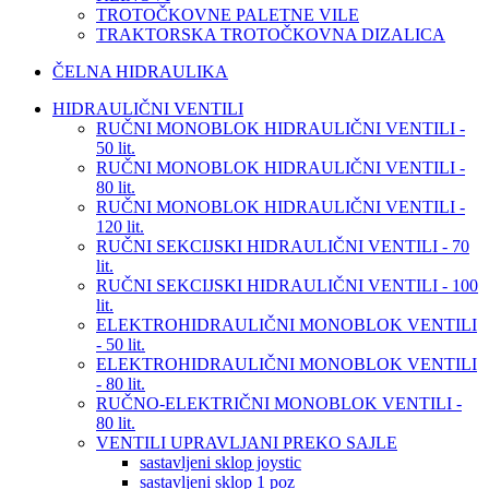
TROTOČKOVNE PALETNE VILE
TRAKTORSKA TROTOČKOVNA DIZALICA
ČELNA HIDRAULIKA
HIDRAULIČNI VENTILI
RUČNI MONOBLOK HIDRAULIČNI VENTILI -
50 lit.
RUČNI MONOBLOK HIDRAULIČNI VENTILI -
80 lit.
RUČNI MONOBLOK HIDRAULIČNI VENTILI -
120 lit.
RUČNI SEKCIJSKI HIDRAULIČNI VENTILI - 70
lit.
RUČNI SEKCIJSKI HIDRAULIČNI VENTILI - 100
lit.
ELEKTROHIDRAULIČNI MONOBLOK VENTILI
- 50 lit.
ELEKTROHIDRAULIČNI MONOBLOK VENTILI
- 80 lit.
RUČNO-ELEKTRIČNI MONOBLOK VENTILI -
80 lit.
VENTILI UPRAVLJANI PREKO SAJLE
sastavljeni sklop joystic
sastavljeni sklop 1 poz