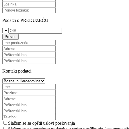
Podatci o PREDUZEĆU
Preveri
Kontakt podatci
Slažem se sa
opštii uslovi poslovanja
Slažem se s upotrebom podataka u svrhu profiliranja / segmentacij