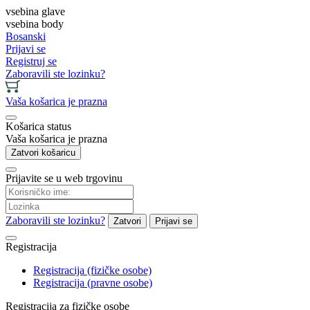
vsebina glave
vsebina body
Bosanski
Prijavi se
Registruj se
Zaboravili ste lozinku?
Vaša košarica je prazna
Košarica status
Vaša košarica je prazna
Zatvori košaricu
Prijavite se u web trgovinu
Zaboravili ste lozinku?
Zatvori
Prijavi se
Registracija
Registracija (fizičke osobe)
Registracija (pravne osobe)
Registracija za fizičke osobe