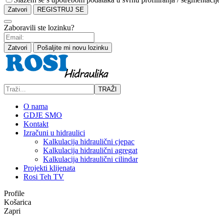
Zatvori
REGISTRUJ SE
Zaboravili ste lozinku?
Zatvori
Pošaljite mi novu lozinku
TRAŽI
O nama
GDJE SMO
Kontakt
Izračuni u hidraulici
Kalkulacija hidraulični cjepac
Kalkulacija hidraulični agregat
Kalkulacija hidraulični cilindar
Projekti klijenata
Rosi Teh TV
Profile
Košarica
Zapri