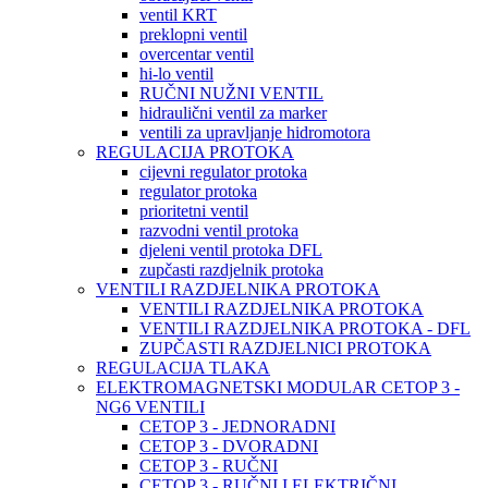
ventil KRT
preklopni ventil
overcentar ventil
hi-lo ventil
RUČNI NUŽNI VENTIL
hidraulični ventil za marker
ventili za upravljanje hidromotora
REGULACIJA PROTOKA
cijevni regulator protoka
regulator protoka
prioritetni ventil
razvodni ventil protoka
djeleni ventil protoka DFL
zupčasti razdjelnik protoka
VENTILI RAZDJELNIKA PROTOKA
VENTILI RAZDJELNIKA PROTOKA
VENTILI RAZDJELNIKA PROTOKA - DFL
ZUPČASTI RAZDJELNICI PROTOKA
REGULACIJA TLAKA
ELEKTROMAGNETSKI MODULAR CETOP 3 -
NG6 VENTILI
CETOP 3 - JEDNORADNI
CETOP 3 - DVORADNI
CETOP 3 - RUČNI
CETOP 3 - RUČNI I ELEKTRIČNI