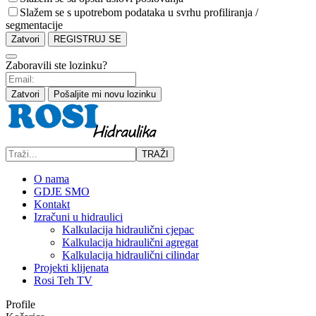
Slažem se s upotrebom podataka u svrhu profiliranja /
segmentacije
Zatvori
REGISTRUJ SE
Zaboravili ste lozinku?
Zatvori
Pošaljite mi novu lozinku
TRAŽI
O nama
GDJE SMO
Kontakt
Izračuni u hidraulici
Kalkulacija hidraulični cjepac
Kalkulacija hidraulični agregat
Kalkulacija hidraulični cilindar
Projekti klijenata
Rosi Teh TV
Profile