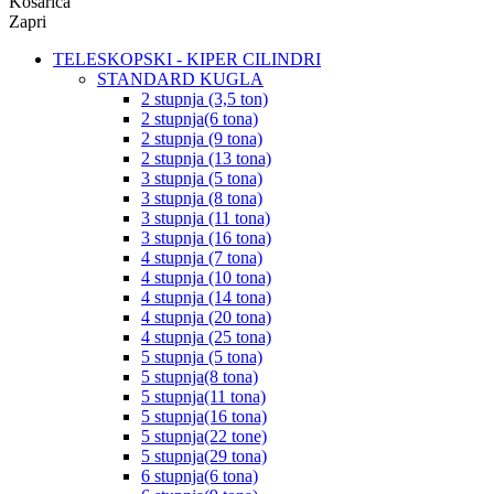
Košarica
Zapri
TELESKOPSKI - KIPER CILINDRI
STANDARD KUGLA
2 stupnja (3,5 ton)
2 stupnja(6 tona)
2 stupnja (9 tona)
2 stupnja (13 tona)
3 stupnja (5 tona)
3 stupnja (8 tona)
3 stupnja (11 tona)
3 stupnja (16 tona)
4 stupnja (7 tona)
4 stupnja (10 tona)
4 stupnja (14 tona)
4 stupnja (20 tona)
4 stupnja (25 tona)
5 stupnja (5 tona)
5 stupnja(8 tona)
5 stupnja(11 tona)
5 stupnja(16 tona)
5 stupnja(22 tone)
5 stupnja(29 tona)
6 stupnja(6 tona)