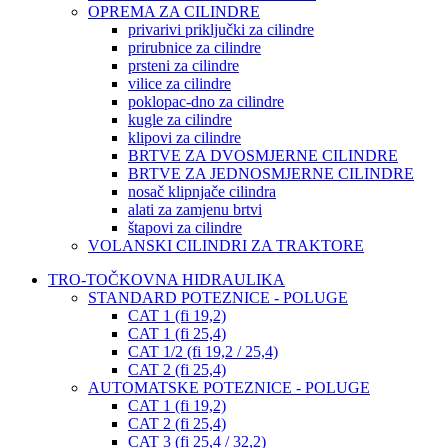
OPREMA ZA CILINDRE
privarivi priključki za cilindre
prirubnice za cilindre
prsteni za cilindre
vilice za cilindre
poklopac-dno za cilindre
kugle za cilindre
klipovi za cilindre
BRTVE ZA DVOSMJERNE CILINDRE
BRTVE ZA JEDNOSMJERNE CILINDRE
nosač klipnjače cilindra
alati za zamjenu brtvi
štapovi za cilindre
VOLANSKI CILINDRI ZA TRAKTORE
TRO-TOČKOVNA HIDRAULIKA
STANDARD POTEZNICE - POLUGE
CAT 1 (fi 19,2)
CAT 1 (fi 25,4)
CAT 1/2 (fi 19,2 / 25,4)
CAT 2 (fi 25,4)
AUTOMATSKE POTEZNICE - POLUGE
CAT 1 (fi 19,2)
CAT 2 (fi 25,4)
CAT 3 (fi 25,4 / 32,2)