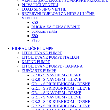
VENTILI ZA CJEPAČE I ŠUMARSKE PRIKOLICE
PLIVAJUČI VENTILI
LOAD SENSING VENTIL
REZERVNI DIJELOVI ZA HIDRAULIČNE
VENTILE
Z50
RUČKA ZA OZNAČIVANJE
poklopac ventila
Z80
P120
HIDRAULIČNE PUMPE
LITOLJEVANE PUMPE
LITOLJEVANE PUMPE ITALIAN
KLIPNE PUMPE
LITOLJEVANE PUMPE - BANANA
ZUPČASTE PUMPE
GR.0 - S NAVOJEM - DESNE
GR.0 - S NAVOJEM - LIJEVE
GR.1 - S PRIRUBNICOM - DESNE
GR.1 - S PRIRUBNICOM - LIJEVE
GR.1 - S NAVOJEM - DESNE
GR.1 - S NAVOJEM - LIJEVE
GR.2 - S PRIRUBNICOM - DESNE
GR.2 - S PRIRUBNICOM - LIJEVE