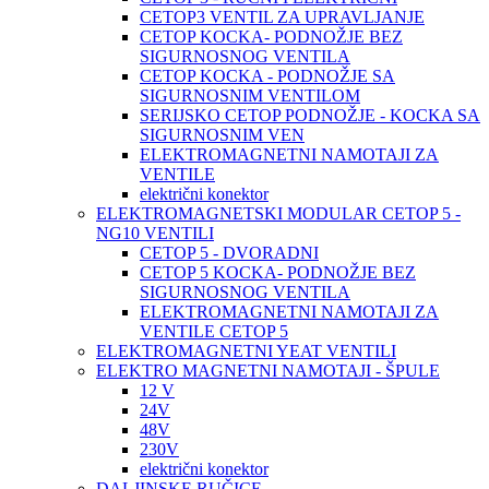
CETOP3 VENTIL ZA UPRAVLJANJE
CETOP KOCKA- PODNOŽJE BEZ
SIGURNOSNOG VENTILA
CETOP KOCKA - PODNOŽJE SA
SIGURNOSNIM VENTILOM
SERIJSKO CETOP PODNOŽJE - KOCKA SA
SIGURNOSNIM VEN
ELEKTROMAGNETNI NAMOTAJI ZA
VENTILE
električni konektor
ELEKTROMAGNETSKI MODULAR CETOP 5 -
NG10 VENTILI
CETOP 5 - DVORADNI
CETOP 5 KOCKA- PODNOŽJE BEZ
SIGURNOSNOG VENTILA
ELEKTROMAGNETNI NAMOTAJI ZA
VENTILE CETOP 5
ELEKTROMAGNETNI YEAT VENTILI
ELEKTRO MAGNETNI NAMOTAJI - ŠPULE
12 V
24V
48V
230V
električni konektor
DALJINSKE RUČICE