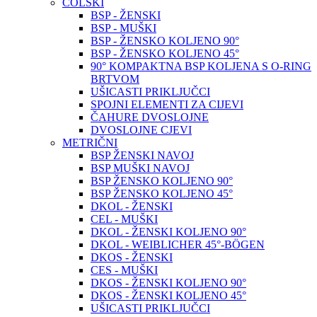
COLSKI
BSP - ŽENSKI
BSP - MUŠKI
BSP - ŽENSKO KOLJENO 90°
BSP - ŽENSKO KOLJENO 45°
90° KOMPAKTNA BSP KOLJENA S O-RING
BRTVOM
UŠICASTI PRIKLJUČCI
SPOJNI ELEMENTI ZA CIJEVI
ČAHURE DVOSLOJNE
DVOSLOJNE CJEVI
METRIČNI
BSP ŽENSKI NAVOJ
BSP MUŠKI NAVOJ
BSP ŽENSKO KOLJENO 90°
BSP ŽENSKO KOLJENO 45°
DKOL - ŽENSKI
CEL - MUŠKI
DKOL - ŽENSKI KOLJENO 90°
DKOL - WEIBLICHER 45°-BÖGEN
DKOS - ŽENSKI
CES - MUŠKI
DKOS - ŽENSKI KOLJENO 90°
DKOS - ŽENSKI KOLJENO 45°
UŠICASTI PRIKLJUČCI