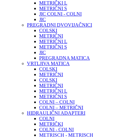
METRIČKI L
METRIČNI S
JIC COLNI - COLNI
JIC
PREGRADNI DVOVIJAČNICI
COLSKI
METRIČNI
METRIČNI L
METRIČNI S
JIC
PREGRADNA MATICA
VRTLJIVA MATICA
COLSKI
METRIČNI
COLSKI
METRIČNI
METRIČNI L
METRIČNI S
COLNI – COLNI
COLNI – METRIČNI
HIDRAULIČNI ADAPTERI
COLNI
METRIČKI
COLNI - COLNI
METRISCH - METRISCH