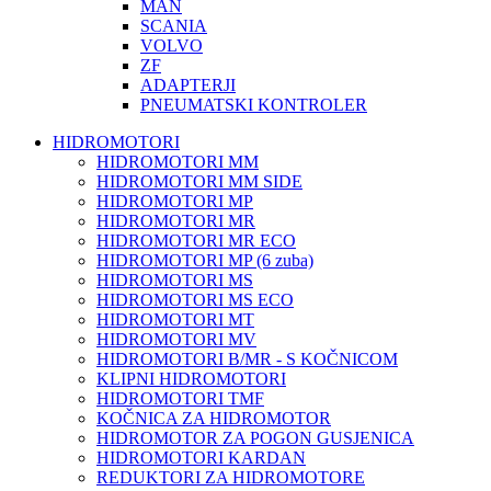
MAN
SCANIA
VOLVO
ZF
ADAPTERJI
PNEUMATSKI KONTROLER
HIDROMOTORI
HIDROMOTORI MM
HIDROMOTORI MM SIDE
HIDROMOTORI MP
HIDROMOTORI MR
HIDROMOTORI MR ECO
HIDROMOTORI MP (6 zuba)
HIDROMOTORI MS
HIDROMOTORI MS ECO
HIDROMOTORI MT
HIDROMOTORI MV
HIDROMOTORI B/MR - S KOČNICOM
KLIPNI HIDROMOTORI
HIDROMOTORI TMF
KOČNICA ZA HIDROMOTOR
HIDROMOTOR ZA POGON GUSJENICA
HIDROMOTORI KARDAN
REDUKTORI ZA HIDROMOTORE