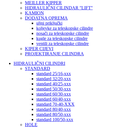
MEILLER KIPPER
HIDRAULIČNI CILINDAR ''LIFT''
KAMION
DODATNA OPREMA
uljni priključki
koljevke za teleskopske cilindre
nosači za teleskopske cilindre
kugle za teleskopske cilindre
ventili za teleskopske cilindre
KIPER CIJEVI
PROJEKTIRANJE CILINDRA
HIDRAULIČNI CILINDRI
STANDARD
standard 25/16-xxx
standard 32/20-xxx
standard 40/25-xxx
standard 50/30-xxx
standard 60/30-xxx
standard 60/40-xxx
standard 70-40-XXX
standard 80/40-xxx
standard 80/50-xxx
standard 100/50-xxx
HOLE