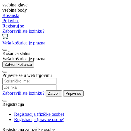
vsebina glave
vsebina body
Bosanski
Prijavi se
Registruj se
Zaboravili ste lozinku?
Vaša košarica je prazna
Košarica status
Vaša košarica je prazna
Zatvori košaricu
Prijavite se u web trgovinu
Zaboravili ste lozinku?
Zatvori
Prijavi se
Registracija
Registracija (fizičke osobe)
Registracija (pravne osobe)
Registracija za fizičke osobe