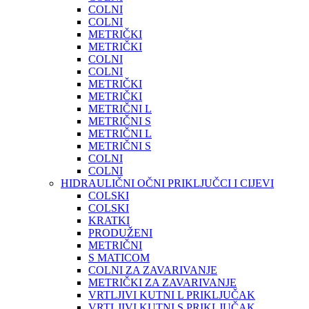
COLNI
COLNI
METRIČKI
METRIČKI
COLNI
COLNI
METRIČKI
METRIČKI
METRIČNI L
METRIČNI S
METRIČNI L
METRIČNI S
COLNI
COLNI
HIDRAULIČNI OČNI PRIKLJUČCI I CIJEVI
COLSKI
COLSKI
KRATKI
PRODUŽENI
METRIČNI
S MATICOM
COLNI ZA ZAVARIVANJE
METRIČKI ZA ZAVARIVANJE
VRTLJIVI KUTNI L PRIKLJUČAK
VRTLJIVI KUTNI S PRIKLJUČAK