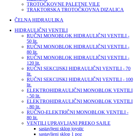
TROTOČKOVNE PALETNE VILE
TRAKTORSKA TROTOČKOVNA DIZALICA
ČELNA HIDRAULIKA
HIDRAULIČNI VENTILI
RUČNI MONOBLOK HIDRAULIČNI VENTILI -
50 lit.
RUČNI MONOBLOK HIDRAULIČNI VENTILI -
80 lit.
RUČNI MONOBLOK HIDRAULIČNI VENTILI -
120 lit.
RUČNI SEKCIJSKI HIDRAULIČNI VENTILI - 70
lit.
RUČNI SEKCIJSKI HIDRAULIČNI VENTILI - 100
lit.
ELEKTROHIDRAULIČNI MONOBLOK VENTILI
- 50 lit.
ELEKTROHIDRAULIČNI MONOBLOK VENTILI
- 80 lit.
RUČNO-ELEKTRIČNI MONOBLOK VENTILI -
80 lit.
VENTILI UPRAVLJANI PREKO SAJLE
sastavljeni sklop joystic
sastavljeni sklop 1 poz