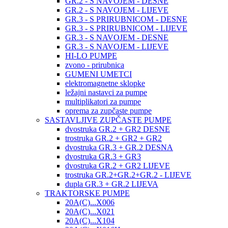
GR.2 - S NAVOJEM - DESNE
GR.2 - S NAVOJEM - LIJEVE
GR.3 - S PRIRUBNICOM - DESNE
GR.3 - S PRIRUBNICOM - LIJEVE
GR.3 - S NAVOJEM - DESNE
GR.3 - S NAVOJEM - LIJEVE
HI-LO PUMPE
zvono - prirubnica
GUMENI UMETCI
elektromagnetne sklopke
ležajni nastavci za pumpe
multiplikatori za pumpe
oprema za zupčaste pumpe
SASTAVLJIVE ZUPČASTE PUMPE
dvostruka GR.2 + GR2 DESNE
trostruka GR.2 + GR2 + GR2
dvostruka GR.3 + GR.2 DESNA
dvostruka GR.3 + GR3
dvostruka GR.2 + GR2 LIJEVE
trostruka GR.2+GR.2+GR.2 - LIJEVE
dupla GR.3 + GR.2 LIJEVA
TRAKTORSKE PUMPE
20A(C)...X006
20A(C)...X021
20A(C)...X104