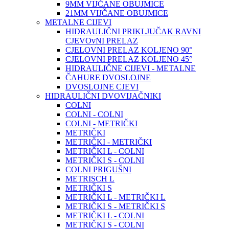
9MM VIJČANE OBUJMICE
21MM VIJČANE OBUJMICE
METALNE CIJEVI
HIDRAULIČNI PRIKLJUČAK RAVNI
CJEVOvNI PRELAZ
CJELOVNI PRELAZ KOLJENO 90°
CJELOVNI PRELAZ KOLJENO 45°
HIDRAULIČNE CIJEVI - METALNE
ČAHURE DVOSLOJNE
DVOSLOJNE CJEVI
HIDRAULIČNI DVOVIJAČNIKI
COLNI
COLNI - COLNI
COLNI - METRIČKI
METRIČKI
METRIČKI - METRIČKI
METRIČKI L - COLNI
METRIČKI S - COLNI
COLNI PRIGUŠNI
METRISCH L
METRIČKI S
METRIČKI L - METRIČKI L
METRIČKI S - METRIČKI S
METRIČKI L - COLNI
METRIČKI S - COLNI