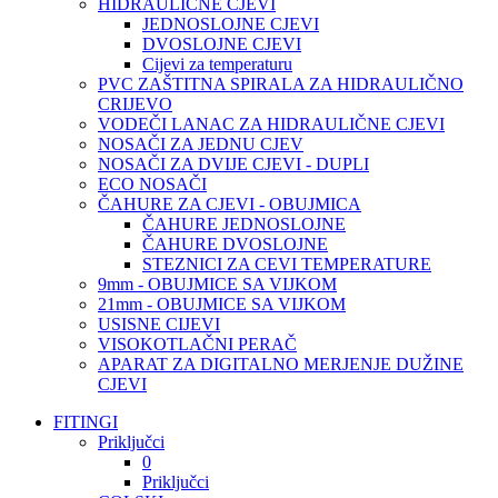
HIDRAULIČNE CJEVI
JEDNOSLOJNE CJEVI
DVOSLOJNE CJEVI
Cijevi za temperaturu
PVC ZAŠTITNA SPIRALA ZA HIDRAULIČNO
CRIJEVO
VODEČI LANAC ZA HIDRAULIČNE CJEVI
NOSAČI ZA JEDNU CJEV
NOSAČI ZA DVIJE CJEVI - DUPLI
ECO NOSAČI
ČAHURE ZA CJEVI - OBUJMICA
ČAHURE JEDNOSLOJNE
ČAHURE DVOSLOJNE
STEZNICI ZA CEVI TEMPERATURE
9mm - OBUJMICE SA VIJKOM
21mm - OBUJMICE SA VIJKOM
USISNE CIJEVI
VISOKOTLAČNI PERAČ
APARAT ZA DIGITALNO MERJENJE DUŽINE
CJEVI
FITINGI
Priključci
0
Priključci