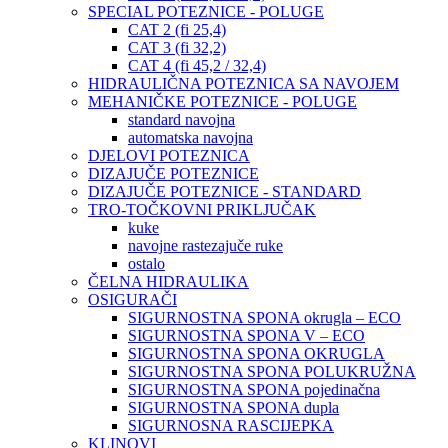
SPECIAL POTEZNICE - POLUGE
CAT 2 (fi 25,4)
CAT 3 (fi 32,2)
CAT 4 (fi 45,2 / 32,4)
HIDRAULIČNA POTEZNICA SA NAVOJEM
MEHANIČKE POTEZNICE - POLUGE
standard navojna
automatska navojna
DJELOVI POTEZNICA
DIZAJUČE POTEZNICE
DIZAJUČE POTEZNICE - STANDARD
TRO-TOČKOVNI PRIKLJUČAK
kuke
navojne rastezajuče ruke
ostalo
ČELNA HIDRAULIKA
OSIGURAČI
SIGURNOSTNA SPONA okrugla – ECO
SIGURNOSTNA SPONA V – ECO
SIGURNOSTNA SPONA OKRUGLA
SIGURNOSTNA SPONA POLUKRUŽNA
SIGURNOSTNA SPONA pojedinačna
SIGURNOSTNA SPONA dupla
SIGURNOSNA RASCIJEPKA
KLINOVI