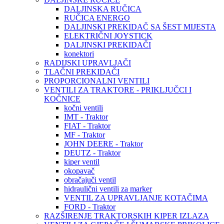
DALJINSKA RUČICA
RUČICA ENERGO
DALJINSKI PREKIDAČ SA ŠEST MIJESTA
ELEKTRIČNI JOYSTICK
DALJINSKI PREKIDAČI
konektori
RADIJSKI UPRAVLJAČI
TLAČNI PREKIDAČI
PROPORCIONALNI VENTILI
VENTILI ZA TRAKTORE - PRIKLJUČCI I
KOČNICE
kočni ventili
IMT - Traktor
FIAT - Traktor
MF - Traktor
JOHN DEERE - Traktor
DEUTZ - Traktor
kiper ventil
okopavač
obračajuči ventil
hidraulični ventili za marker
VENTIL ZA UPRAVLJANJE KOTAČIMA
FORD - Traktor
RAZŠIRENJE TRAKTORSKIH KIPER IZLAZA