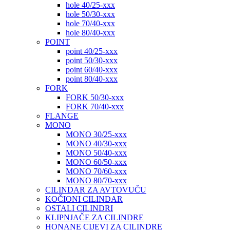
hole 40/25-xxx
hole 50/30-xxx
hole 70/40-xxx
hole 80/40-xxx
POINT
point 40/25-xxx
point 50/30-xxx
point 60/40-xxx
point 80/40-xxx
FORK
FORK 50/30-xxx
FORK 70/40-xxx
FLANGE
MONO
MONO 30/25-xxx
MONO 40/30-xxx
MONO 50/40-xxx
MONO 60/50-xxx
MONO 70/60-xxx
MONO 80/70-xxx
CILINDAR ZA AVTOVUČU
KOČIONI CILINDAR
OSTALI CILINDRI
KLIPNJAČE ZA CILINDRE
HONANE CIJEVI ZA CILINDRE