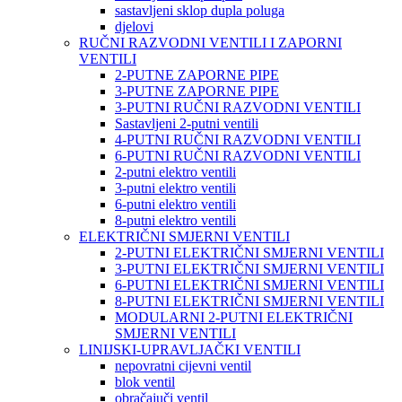
sastavljeni sklop dupla poluga
djelovi
RUČNI RAZVODNI VENTILI I ZAPORNI
VENTILI
2-PUTNE ZAPORNE PIPE
3-PUTNE ZAPORNE PIPE
3-PUTNI RUČNI RAZVODNI VENTILI
Sastavljeni 2-putni ventili
4-PUTNI RUČNI RAZVODNI VENTILI
6-PUTNI RUČNI RAZVODNI VENTILI
2-putni elektro ventili
3-putni elektro ventili
6-putni elektro ventili
8-putni elektro ventili
ELEKTRIČNI SMJERNI VENTILI
2-PUTNI ELEKTRIČNI SMJERNI VENTILI
3-PUTNI ELEKTRIČNI SMJERNI VENTILI
6-PUTNI ELEKTRIČNI SMJERNI VENTILI
8-PUTNI ELEKTRIČNI SMJERNI VENTILI
MODULARNI 2-PUTNI ELEKTRIČNI
SMJERNI VENTILI
LINIJSKI-UPRAVLJAČKI VENTILI
nepovratni cijevni ventil
blok ventil
obračajuči ventil