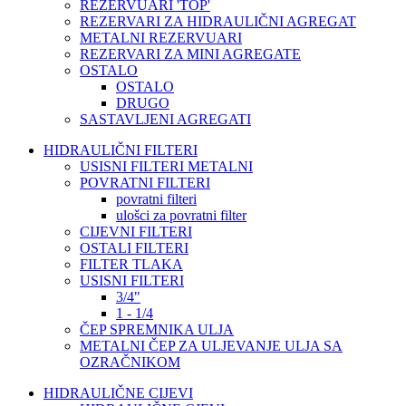
REZERVUARI 'TOP'
REZERVARI ZA HIDRAULIČNI AGREGAT
METALNI REZERVUARI
REZERVARI ZA MINI AGREGATE
OSTALO
OSTALO
DRUGO
SASTAVLJENI AGREGATI
HIDRAULIČNI FILTERI
USISNI FILTERI METALNI
POVRATNI FILTERI
povratni filteri
ulošci za povratni filter
CIJEVNI FILTERI
OSTALI FILTERI
FILTER TLAKA
USISNI FILTERI
3/4"
1 - 1/4
ČEP SPREMNIKA ULJA
METALNI ČEP ZA ULJEVANJE ULJA SA
OZRAČNIKOM
HIDRAULIČNE CIJEVI