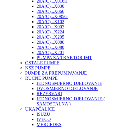
20A(C)...X016H
20A(C)...X030
20A(C)...X066
20A(C)...X085G
20A(C)...X102
20A(C)...X007
20A(C)...X224
20A(C)...X205
20A(C)...X086
20A(C)...X080
20A(C)...X201
PUMPA ZA TRAKTOR IMT
OSTALE PUMPE
NSZ PUMPE
PUMPE ZA PREPUMPAVANJE
RUČNE PUMPE
JEDNOSMJERNO DJELOVANJE
DVOSMJERNO DJELOVANJE
REZERVARI
JEDNOSMJERNO DJELOVANJE (
SAMOSTALNA )
UKAPČALICE
ISUZU
IVECO
MERCEDES