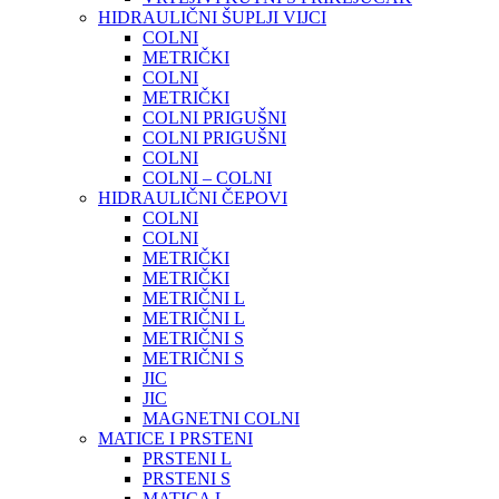
HIDRAULIČNI ŠUPLJI VIJCI
COLNI
METRIČKI
COLNI
METRIČKI
COLNI PRIGUŠNI
COLNI PRIGUŠNI
COLNI
COLNI – COLNI
HIDRAULIČNI ČEPOVI
COLNI
COLNI
METRIČKI
METRIČKI
METRIČNI L
METRIČNI L
METRIČNI S
METRIČNI S
JIC
JIC
MAGNETNI COLNI
MATICE I PRSTENI
PRSTENI L
PRSTENI S
MATICA L