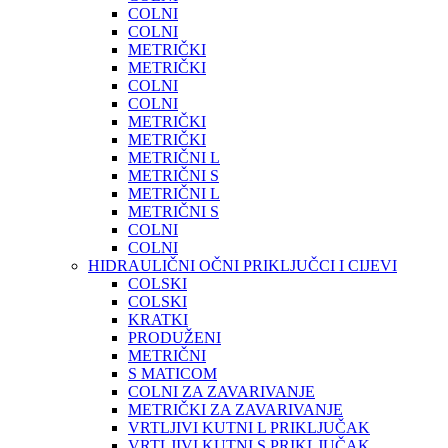
COLNI
COLNI
METRIČKI
METRIČKI
COLNI
COLNI
METRIČKI
METRIČKI
METRIČNI L
METRIČNI S
METRIČNI L
METRIČNI S
COLNI
COLNI
HIDRAULIČNI OČNI PRIKLJUČCI I CIJEVI
COLSKI
COLSKI
KRATKI
PRODUŽENI
METRIČNI
S MATICOM
COLNI ZA ZAVARIVANJE
METRIČKI ZA ZAVARIVANJE
VRTLJIVI KUTNI L PRIKLJUČAK
VRTLJIVI KUTNI S PRIKLJUČAK