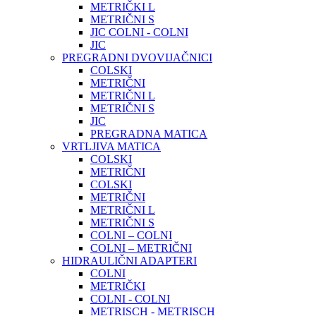
METRIČKI L
METRIČNI S
JIC COLNI - COLNI
JIC
PREGRADNI DVOVIJAČNICI
COLSKI
METRIČNI
METRIČNI L
METRIČNI S
JIC
PREGRADNA MATICA
VRTLJIVA MATICA
COLSKI
METRIČNI
COLSKI
METRIČNI
METRIČNI L
METRIČNI S
COLNI – COLNI
COLNI – METRIČNI
HIDRAULIČNI ADAPTERI
COLNI
METRIČKI
COLNI - COLNI
METRISCH - METRISCH