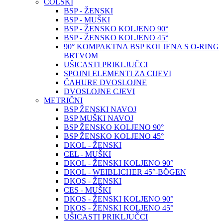
COLSKI
BSP - ŽENSKI
BSP - MUŠKI
BSP - ŽENSKO KOLJENO 90°
BSP - ŽENSKO KOLJENO 45°
90° KOMPAKTNA BSP KOLJENA S O-RING
BRTVOM
UŠICASTI PRIKLJUČCI
SPOJNI ELEMENTI ZA CIJEVI
ČAHURE DVOSLOJNE
DVOSLOJNE CJEVI
METRIČNI
BSP ŽENSKI NAVOJ
BSP MUŠKI NAVOJ
BSP ŽENSKO KOLJENO 90°
BSP ŽENSKO KOLJENO 45°
DKOL - ŽENSKI
CEL - MUŠKI
DKOL - ŽENSKI KOLJENO 90°
DKOL - WEIBLICHER 45°-BÖGEN
DKOS - ŽENSKI
CES - MUŠKI
DKOS - ŽENSKI KOLJENO 90°
DKOS - ŽENSKI KOLJENO 45°
UŠICASTI PRIKLJUČCI