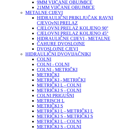
9MM VIJČANE OBUJMICE
21MM VIJČANE OBUJMICE
METALNE CIJEVI
HIDRAULIČNI PRIKLJUČAK RAVNI
CJEVOvNI PRELAZ
CJELOVNI PRELAZ KOLJENO 90°
CJELOVNI PRELAZ KOLJENO 45°
HIDRAULIČNE CIJEVI - METALNE
ČAHURE DVOSLOJNE
DVOSLOJNE CJEVI
HIDRAULIČNI DVOVIJAČNIKI
COLNI
COLNI - COLNI
COLNI - METRIČKI
METRIČKI
METRIČKI - METRIČKI
METRIČKI L - COLNI
METRIČKI S - COLNI
COLNI PRIGUŠNI
METRISCH L
METRIČKI S
METRIČKI L - METRIČKI L
METRIČKI S - METRIČKI S
METRIČKI L - COLNI
METRIČKI S - COLNI