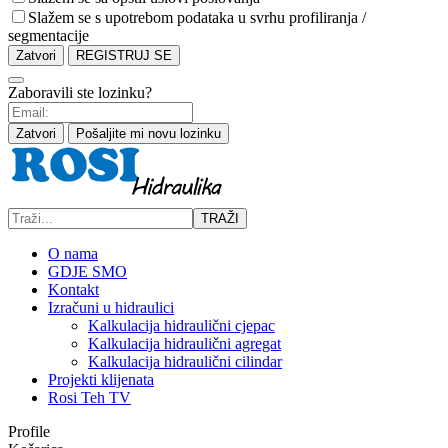
Slažem se s upotrebom podataka u svrhu profiliranja /
segmentacije
Zatvori
REGISTRUJ SE
Zaboravili ste lozinku?
Zatvori
Pošaljite mi novu lozinku
TRAŽI
O nama
GDJE SMO
Kontakt
Izračuni u hidraulici
Kalkulacija hidraulični cjepac
Kalkulacija hidraulični agregat
Kalkulacija hidraulični cilindar
Projekti klijenata
Rosi Teh TV
Profile