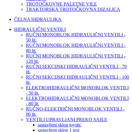
TROTOČKOVNE PALETNE VILE
TRAKTORSKA TROTOČKOVNA DIZALICA
ČELNA HIDRAULIKA
HIDRAULIČNI VENTILI
RUČNI MONOBLOK HIDRAULIČNI VENTILI -
50 lit.
RUČNI MONOBLOK HIDRAULIČNI VENTILI -
80 lit.
RUČNI MONOBLOK HIDRAULIČNI VENTILI -
120 lit.
RUČNI SEKCIJSKI HIDRAULIČNI VENTILI - 70
lit.
RUČNI SEKCIJSKI HIDRAULIČNI VENTILI - 100
lit.
ELEKTROHIDRAULIČNI MONOBLOK VENTILI
- 50 lit.
ELEKTROHIDRAULIČNI MONOBLOK VENTILI
- 80 lit.
RUČNO-ELEKTRIČNI MONOBLOK VENTILI -
80 lit.
VENTILI UPRAVLJANI PREKO SAJLE
sastavljeni sklop joystic
sastavljeni sklop 1 poz