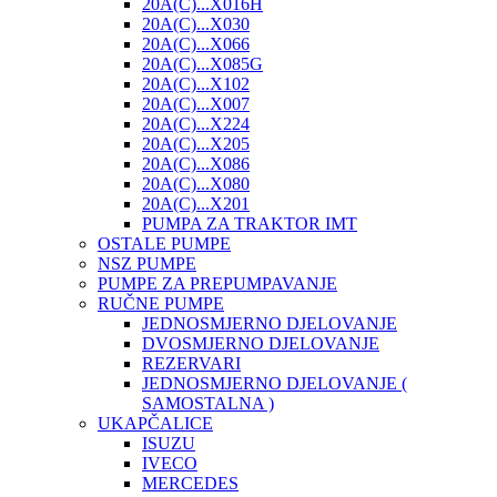
20A(C)...X016H
20A(C)...X030
20A(C)...X066
20A(C)...X085G
20A(C)...X102
20A(C)...X007
20A(C)...X224
20A(C)...X205
20A(C)...X086
20A(C)...X080
20A(C)...X201
PUMPA ZA TRAKTOR IMT
OSTALE PUMPE
NSZ PUMPE
PUMPE ZA PREPUMPAVANJE
RUČNE PUMPE
JEDNOSMJERNO DJELOVANJE
DVOSMJERNO DJELOVANJE
REZERVARI
JEDNOSMJERNO DJELOVANJE (
SAMOSTALNA )
UKAPČALICE
ISUZU
IVECO
MERCEDES