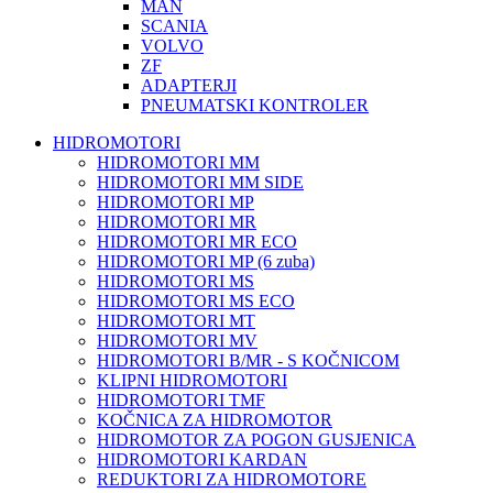
MAN
SCANIA
VOLVO
ZF
ADAPTERJI
PNEUMATSKI KONTROLER
HIDROMOTORI
HIDROMOTORI MM
HIDROMOTORI MM SIDE
HIDROMOTORI MP
HIDROMOTORI MR
HIDROMOTORI MR ECO
HIDROMOTORI MP (6 zuba)
HIDROMOTORI MS
HIDROMOTORI MS ECO
HIDROMOTORI MT
HIDROMOTORI MV
HIDROMOTORI B/MR - S KOČNICOM
KLIPNI HIDROMOTORI
HIDROMOTORI TMF
KOČNICA ZA HIDROMOTOR
HIDROMOTOR ZA POGON GUSJENICA
HIDROMOTORI KARDAN
REDUKTORI ZA HIDROMOTORE