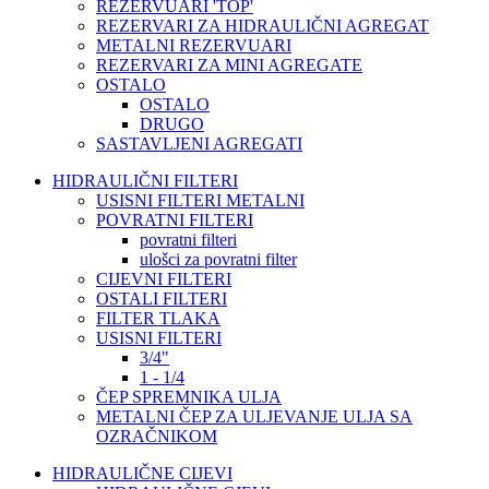
REZERVUARI 'TOP'
REZERVARI ZA HIDRAULIČNI AGREGAT
METALNI REZERVUARI
REZERVARI ZA MINI AGREGATE
OSTALO
OSTALO
DRUGO
SASTAVLJENI AGREGATI
HIDRAULIČNI FILTERI
USISNI FILTERI METALNI
POVRATNI FILTERI
povratni filteri
ulošci za povratni filter
CIJEVNI FILTERI
OSTALI FILTERI
FILTER TLAKA
USISNI FILTERI
3/4"
1 - 1/4
ČEP SPREMNIKA ULJA
METALNI ČEP ZA ULJEVANJE ULJA SA
OZRAČNIKOM
HIDRAULIČNE CIJEVI