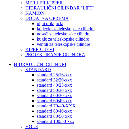
MEILLER KIPPER
HIDRAULIČNI CILINDAR ''LIFT''
KAMION
DODATNA OPREMA
uljni priključki
koljevke za teleskopske cilindre
nosači za teleskopske cilindre
kugle za teleskopske cilindre
ventili za teleskopske cilindre
KIPER CIJEVI
PROJEKTIRANJE CILINDRA
HIDRAULIČNI CILINDRI
STANDARD
standard 25/16-xxx
standard 32/20-xxx
standard 40/25-xxx
standard 50/30-xxx
standard 60/30-xxx
standard 60/40-xxx
standard 70-40-XXX
standard 80/40-xxx
standard 80/50-xxx
standard 100/50-xxx
HOLE