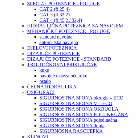
SPECIAL POTEZNICE - POLUGE
CAT 2 (fi 25,4)
CAT 3 (fi 32,2)
CAT 4 (fi 45,2 / 32,4)
HIDRAULIČNA POTEZNICA SA NAVOJEM
MEHANIČKE POTEZNICE - POLUGE
standard navojna
automatska navojna
DJELOVI POTEZNICA
DIZAJUČE POTEZNICE
DIZAJUČE POTEZNICE - STANDARD
TRO-TOČKOVNI PRIKLJUČAK
kuke
navojne rastezajuče ruke
ostalo
ČELNA HIDRAULIKA
OSIGURAČI
SIGURNOSTNA SPONA okrugla – ECO
SIGURNOSTNA SPONA V – ECO
SIGURNOSTNA SPONA OKRUGLA
SIGURNOSTNA SPONA POLUKRUŽNA
SIGURNOSTNA SPONA pojedinačna
SIGURNOSTNA SPONA dupla
SIGURNOSNA RASCIJEPKA
KLINOVI