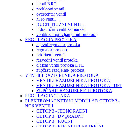
ventil KRT
preklopni ventil
overcentar ventil
hi-lo ventil
RUČNI NUŽNI VENTIL
hidraulični ventil za marker
ventili za upravljanje hidromotora
REGULACIJA PROTOKA
cijevni regulator protoka
regulator protoka
prioritetni ventil
razvodni ventil protoka
djeleni ventil protoka DFL
zupčasti razdjelnik protoka
VENTILI RAZDJELNIKA PROTOKA
VENTILI RAZDJELNIKA PROTOKA
VENTILI RAZDJELNIKA PROTOKA - DFL
ZUPČASTI RAZDJELNICI PROTOKA
REGULACIJA TLAKA
ELEKTROMAGNETSKI MODULAR CETOP 3 -
NG6 VENTILI
CETOP 3 - JEDNORADNI
CETOP 3 - DVORADNI
CETOP 3 - RUČNI
CETOP 3 - RUČNI I ELEKTRIČNI