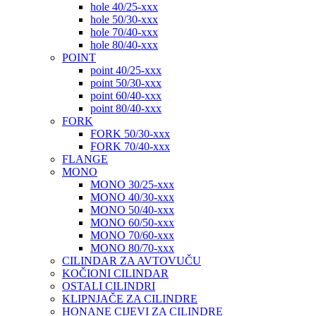
hole 40/25-xxx
hole 50/30-xxx
hole 70/40-xxx
hole 80/40-xxx
POINT
point 40/25-xxx
point 50/30-xxx
point 60/40-xxx
point 80/40-xxx
FORK
FORK 50/30-xxx
FORK 70/40-xxx
FLANGE
MONO
MONO 30/25-xxx
MONO 40/30-xxx
MONO 50/40-xxx
MONO 60/50-xxx
MONO 70/60-xxx
MONO 80/70-xxx
CILINDAR ZA AVTOVUČU
KOČIONI CILINDAR
OSTALI CILINDRI
KLIPNJAČE ZA CILINDRE
HONANE CIJEVI ZA CILINDRE