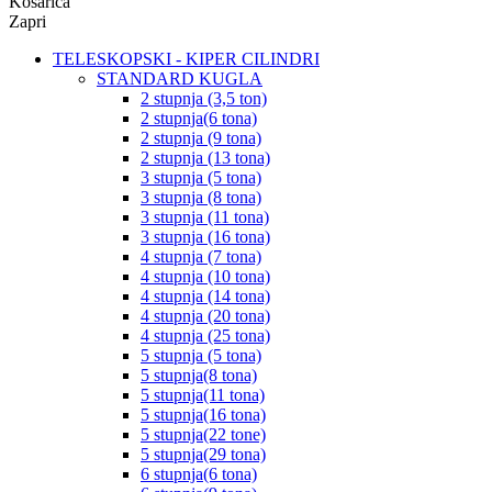
Košarica
Zapri
TELESKOPSKI - KIPER CILINDRI
STANDARD KUGLA
2 stupnja (3,5 ton)
2 stupnja(6 tona)
2 stupnja (9 tona)
2 stupnja (13 tona)
3 stupnja (5 tona)
3 stupnja (8 tona)
3 stupnja (11 tona)
3 stupnja (16 tona)
4 stupnja (7 tona)
4 stupnja (10 tona)
4 stupnja (14 tona)
4 stupnja (20 tona)
4 stupnja (25 tona)
5 stupnja (5 tona)
5 stupnja(8 tona)
5 stupnja(11 tona)
5 stupnja(16 tona)
5 stupnja(22 tone)
5 stupnja(29 tona)
6 stupnja(6 tona)