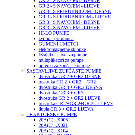
GR.2 - S NAVOJEM - DESNE
GR.2 - S NAVOJEM - LIJEVE
GR.3 - S PRIRUBNICOM - DESNE
GR.3 - S PRIRUBNICOM - LIJEVE
GR.3 - S NAVOJEM - DESNE
GR.3 - S NAVOJEM - LIJEVE
HI-LO PUMPE
zvono - prirubnica
GUMENI UMETCI
elektromagnetne sklopke
ležajni nastavci za pumpe
multiplikatori za pumpe
oprema za zupčaste pumpe
SASTAVLJIVE ZUPČASTE PUMPE
dvostruka GR.2 + GR2 DESNE
trostruka GR.2 + GR2 + GR2
dvostruka GR.3 + GR.2 DESNA
dvostruka GR.3 + GR3
dvostruka GR.2 + GR2 LIJEVE
trostruka GR.2+GR.2+GR.2 - LIJEVE
dupla GR.3 + GR.2 LIJEVA
TRAKTORSKE PUMPE
20A(C)...X006
20A(C)...X021
20A(C)...X104