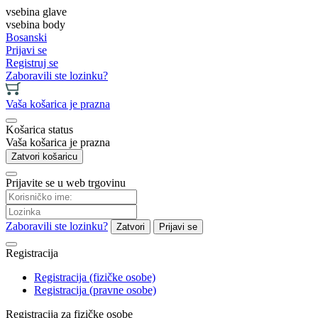
vsebina glave
vsebina body
Bosanski
Prijavi se
Registruj se
Zaboravili ste lozinku?
Vaša košarica je prazna
Košarica status
Vaša košarica je prazna
Zatvori košaricu
Prijavite se u web trgovinu
Zaboravili ste lozinku?
Zatvori
Prijavi se
Registracija
Registracija (fizičke osobe)
Registracija (pravne osobe)
Registracija za fizičke osobe