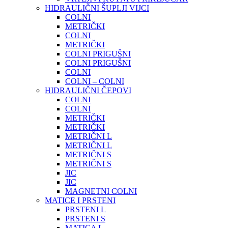
HIDRAULIČNI ŠUPLJI VIJCI
COLNI
METRIČKI
COLNI
METRIČKI
COLNI PRIGUŠNI
COLNI PRIGUŠNI
COLNI
COLNI – COLNI
HIDRAULIČNI ČEPOVI
COLNI
COLNI
METRIČKI
METRIČKI
METRIČNI L
METRIČNI L
METRIČNI S
METRIČNI S
JIC
JIC
MAGNETNI COLNI
MATICE I PRSTENI
PRSTENI L
PRSTENI S
MATICA L