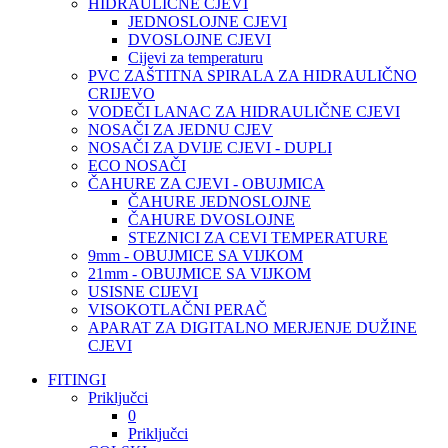
HIDRAULIČNE CJEVI
JEDNOSLOJNE CJEVI
DVOSLOJNE CJEVI
Cijevi za temperaturu
PVC ZAŠTITNA SPIRALA ZA HIDRAULIČNO
CRIJEVO
VODEČI LANAC ZA HIDRAULIČNE CJEVI
NOSAČI ZA JEDNU CJEV
NOSAČI ZA DVIJE CJEVI - DUPLI
ECO NOSAČI
ČAHURE ZA CJEVI - OBUJMICA
ČAHURE JEDNOSLOJNE
ČAHURE DVOSLOJNE
STEZNICI ZA CEVI TEMPERATURE
9mm - OBUJMICE SA VIJKOM
21mm - OBUJMICE SA VIJKOM
USISNE CIJEVI
VISOKOTLAČNI PERAČ
APARAT ZA DIGITALNO MERJENJE DUŽINE
CJEVI
FITINGI
Priključci
0
Priključci