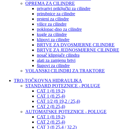
OPREMA ZA CILINDRE
privarivi priključki za cilindre
prirubnice za cilindre
prsteni za cilindre
vilice za cilindre
poklopac-dno za cilindre
kugle za cilindre
klipovi za cilindre
BRTVE ZA DVOSMJERNE CILINDRE
BRTVE ZA JEDNOSMJERNE CILINDRE
nosač klipnjače cilindra
alati za zamjenu brtvi
štapovi za cilindre
VOLANSKI CILINDRI ZA TRAKTORE
TRO-TOČKOVNA HIDRAULIKA
STANDARD POTEZNICE - POLUGE
CAT 1 (fi 19,2)
CAT 1 (fi 25,4)
CAT 1/2 (fi 19,2 / 25,4)
CAT 2 (fi 25,4)
AUTOMATSKE POTEZNICE - POLUGE
CAT 1 (fi 19,2)
CAT 2 (fi 25,4)
CAT 3 (fi 25,4 / 32,2)