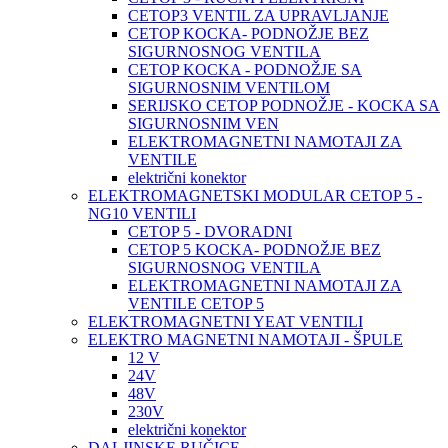
CETOP3 VENTIL ZA UPRAVLJANJE
CETOP KOCKA- PODNOŽJE BEZ
SIGURNOSNOG VENTILA
CETOP KOCKA - PODNOŽJE SA
SIGURNOSNIM VENTILOM
SERIJSKO CETOP PODNOŽJE - KOCKA SA
SIGURNOSNIM VEN
ELEKTROMAGNETNI NAMOTAJI ZA
VENTILE
električni konektor
ELEKTROMAGNETSKI MODULAR CETOP 5 -
NG10 VENTILI
CETOP 5 - DVORADNI
CETOP 5 KOCKA- PODNOŽJE BEZ
SIGURNOSNOG VENTILA
ELEKTROMAGNETNI NAMOTAJI ZA
VENTILE CETOP 5
ELEKTROMAGNETNI YEAT VENTILI
ELEKTRO MAGNETNI NAMOTAJI - ŠPULE
12 V
24V
48V
230V
električni konektor
DALJINSKE RUČICE