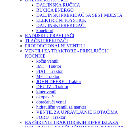
DALJINSKA RUČICA
RUČICA ENERGO
DALJINSKI PREKIDAČ SA ŠEST MIJESTA
ELEKTRIČNI JOYSTICK
DALJINSKI PREKIDAČI
konektori
RADIJSKI UPRAVLJAČI
TLAČNI PREKIDAČI
PROPORCIONALNI VENTILI
VENTILI ZA TRAKTORE - PRIKLJUČCI I
KOČNICE
kočni ventili
IMT - Traktor
FIAT - Traktor
MF - Traktor
JOHN DEERE - Traktor
DEUTZ - Traktor
kiper ventil
okopavač
obračajuči ventil
hidraulični ventili za marker
VENTIL ZA UPRAVLJANJE KOTAČIMA
FORD - Traktor
RAZŠIRENJE TRAKTORSKIH KIPER IZLAZA