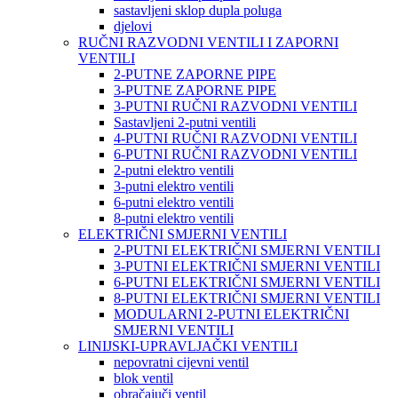
sastavljeni sklop dupla poluga
djelovi
RUČNI RAZVODNI VENTILI I ZAPORNI
VENTILI
2-PUTNE ZAPORNE PIPE
3-PUTNE ZAPORNE PIPE
3-PUTNI RUČNI RAZVODNI VENTILI
Sastavljeni 2-putni ventili
4-PUTNI RUČNI RAZVODNI VENTILI
6-PUTNI RUČNI RAZVODNI VENTILI
2-putni elektro ventili
3-putni elektro ventili
6-putni elektro ventili
8-putni elektro ventili
ELEKTRIČNI SMJERNI VENTILI
2-PUTNI ELEKTRIČNI SMJERNI VENTILI
3-PUTNI ELEKTRIČNI SMJERNI VENTILI
6-PUTNI ELEKTRIČNI SMJERNI VENTILI
8-PUTNI ELEKTRIČNI SMJERNI VENTILI
MODULARNI 2-PUTNI ELEKTRIČNI
SMJERNI VENTILI
LINIJSKI-UPRAVLJAČKI VENTILI
nepovratni cijevni ventil
blok ventil
obračajuči ventil