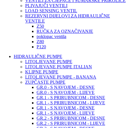
VENTILI ZA CJEPAČE I ŠUMARSKE PRIKOLICE
PLIVAJUČI VENTILI
LOAD SENSING VENTIL
REZERVNI DIJELOVI ZA HIDRAULIČNE
VENTILE
Z50
RUČKA ZA OZNAČIVANJE
poklopac ventila
Z80
P120
HIDRAULIČNE PUMPE
LITOLJEVANE PUMPE
LITOLJEVANE PUMPE ITALIAN
KLIPNE PUMPE
LITOLJEVANE PUMPE - BANANA
ZUPČASTE PUMPE
GR.0 - S NAVOJEM - DESNE
GR.0 - S NAVOJEM - LIJEVE
GR.1 - S PRIRUBNICOM - DESNE
GR.1 - S PRIRUBNICOM - LIJEVE
GR.1 - S NAVOJEM - DESNE
GR.1 - S NAVOJEM - LIJEVE
GR.2 - S PRIRUBNICOM - DESNE
GR.2 - S PRIRUBNICOM - LIJEVE