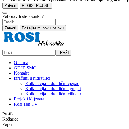
Zatvori
REGISTRUJ SE
Zaboravili ste lozinku?
Zatvori
Pošaljite mi novu lozinku
TRAŽI
O nama
GDJE SMO
Kontakt
Izračuni u hidraulici
Kalkulacija hidraulični cjepac
Kalkulacija hidraulični agregat
Kalkulacija hidraulični cilindar
Projekti klijenata
Rosi Teh TV
Profile
Košarica
Zapri