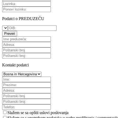
Podatci o PREDUZEĆU
Preveri
Kontakt podatci
Slažem se sa
opštii uslovi poslovanja
Slažem se s upotrebom podataka u svrhu profiliranja / segmentacij