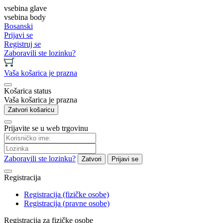
vsebina glave
vsebina body
Bosanski
Prijavi se
Registruj se
Zaboravili ste lozinku?
Vaša košarica je prazna
Košarica status
Vaša košarica je prazna
Zatvori košaricu
Prijavite se u web trgovinu
Zaboravili ste lozinku?
Zatvori
Prijavi se
Registracija
Registracija (fizičke osobe)
Registracija (pravne osobe)
Registracija za fizičke osobe