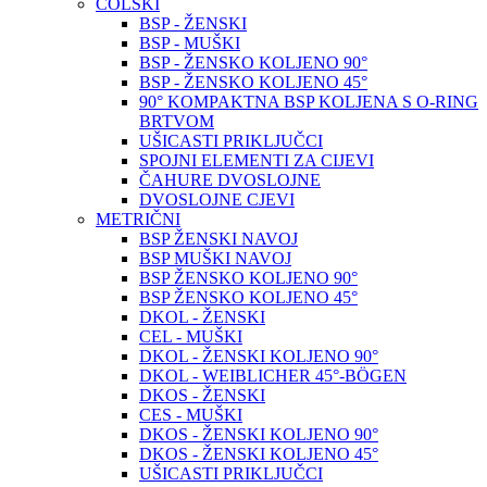
COLSKI
BSP - ŽENSKI
BSP - MUŠKI
BSP - ŽENSKO KOLJENO 90°
BSP - ŽENSKO KOLJENO 45°
90° KOMPAKTNA BSP KOLJENA S O-RING
BRTVOM
UŠICASTI PRIKLJUČCI
SPOJNI ELEMENTI ZA CIJEVI
ČAHURE DVOSLOJNE
DVOSLOJNE CJEVI
METRIČNI
BSP ŽENSKI NAVOJ
BSP MUŠKI NAVOJ
BSP ŽENSKO KOLJENO 90°
BSP ŽENSKO KOLJENO 45°
DKOL - ŽENSKI
CEL - MUŠKI
DKOL - ŽENSKI KOLJENO 90°
DKOL - WEIBLICHER 45°-BÖGEN
DKOS - ŽENSKI
CES - MUŠKI
DKOS - ŽENSKI KOLJENO 90°
DKOS - ŽENSKI KOLJENO 45°
UŠICASTI PRIKLJUČCI