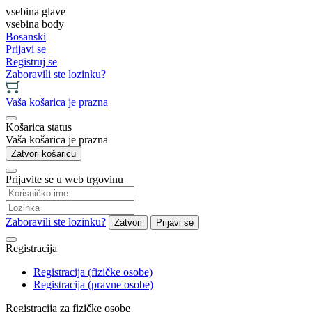
vsebina glave
vsebina body
Bosanski
Prijavi se
Registruj se
Zaboravili ste lozinku?
Vaša košarica je prazna
Košarica status
Vaša košarica je prazna
Zatvori košaricu
Prijavite se u web trgovinu
Zaboravili ste lozinku?
Zatvori
Prijavi se
Registracija
Registracija (fizičke osobe)
Registracija (pravne osobe)
Registracija za fizičke osobe