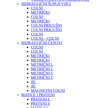
HIDRAULIČNI ŠUPLJI VIJCI
COLNI
METRIČKI
COLNI
METRIČKI
COLNI PRIGUŠNI
COLNI PRIGUŠNI
COLNI
COLNI – COLNI
HIDRAULIČNI ČEPOVI
COLNI
COLNI
METRIČKI
METRIČKI
METRIČNI L
METRIČNI L
METRIČNI S
METRIČNI S
JIC
JIC
MAGNETNI COLNI
MATICE I PRSTENI
PRSTENI L
PRSTENI S
MATICA L