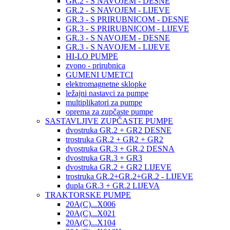
GR.2 - S NAVOJEM - DESNE
GR.2 - S NAVOJEM - LIJEVE
GR.3 - S PRIRUBNICOM - DESNE
GR.3 - S PRIRUBNICOM - LIJEVE
GR.3 - S NAVOJEM - DESNE
GR.3 - S NAVOJEM - LIJEVE
HI-LO PUMPE
zvono - prirubnica
GUMENI UMETCI
elektromagnetne sklopke
ležajni nastavci za pumpe
multiplikatori za pumpe
oprema za zupčaste pumpe
SASTAVLJIVE ZUPČASTE PUMPE
dvostruka GR.2 + GR2 DESNE
trostruka GR.2 + GR2 + GR2
dvostruka GR.3 + GR.2 DESNA
dvostruka GR.3 + GR3
dvostruka GR.2 + GR2 LIJEVE
trostruka GR.2+GR.2+GR.2 - LIJEVE
dupla GR.3 + GR.2 LIJEVA
TRAKTORSKE PUMPE
20A(C)...X006
20A(C)...X021
20A(C)...X104