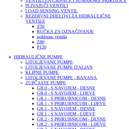
VENTILI ZA CJEPAČE I ŠUMARSKE PRIKOLICE
PLIVAJUČI VENTILI
LOAD SENSING VENTIL
REZERVNI DIJELOVI ZA HIDRAULIČNE
VENTILE
Z50
RUČKA ZA OZNAČIVANJE
poklopac ventila
Z80
P120
HIDRAULIČNE PUMPE
LITOLJEVANE PUMPE
LITOLJEVANE PUMPE ITALIAN
KLIPNE PUMPE
LITOLJEVANE PUMPE - BANANA
ZUPČASTE PUMPE
GR.0 - S NAVOJEM - DESNE
GR.0 - S NAVOJEM - LIJEVE
GR.1 - S PRIRUBNICOM - DESNE
GR.1 - S PRIRUBNICOM - LIJEVE
GR.1 - S NAVOJEM - DESNE
GR.1 - S NAVOJEM - LIJEVE
GR.2 - S PRIRUBNICOM - DESNE
GR.2 - S PRIRUBNICOM - LIJEVE