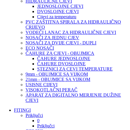
HIDRAULIČNE CJEVI
JEDNOSLOJNE CJEVI
DVOSLOJNE CJEVI
Cijevi za temperaturu
PVC ZAŠTITNA SPIRALA ZA HIDRAULIČNO
CRIJEVO
VODEČI LANAC ZA HIDRAULIČNE CJEVI
NOSAČI ZA JEDNU CJEV
NOSAČI ZA DVIJE CJEVI - DUPLI
ECO NOSAČI
ČAHURE ZA CJEVI - OBUJMICA
ČAHURE JEDNOSLOJNE
ČAHURE DVOSLOJNE
STEZNICI ZA CEVI TEMPERATURE
9mm - OBUJMICE SA VIJKOM
21mm - OBUJMICE SA VIJKOM
USISNE CIJEVI
VISOKOTLAČNI PERAČ
APARAT ZA DIGITALNO MERJENJE DUŽINE
CJEVI
FITINGI
Priključci
0
Priključci