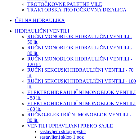
TROTOČKOVNE PALETNE VILE
TRAKTORSKA TROTOČKOVNA DIZALICA
ČELNA HIDRAULIKA
HIDRAULIČNI VENTILI
RUČNI MONOBLOK HIDRAULIČNI VENTILI -
50 lit.
RUČNI MONOBLOK HIDRAULIČNI VENTILI -
80 lit.
RUČNI MONOBLOK HIDRAULIČNI VENTILI -
120 lit.
RUČNI SEKCIJSKI HIDRAULIČNI VENTILI - 70
lit.
RUČNI SEKCIJSKI HIDRAULIČNI VENTILI - 100
lit.
ELEKTROHIDRAULIČNI MONOBLOK VENTILI
- 50 lit.
ELEKTROHIDRAULIČNI MONOBLOK VENTILI
- 80 lit.
RUČNO-ELEKTRIČNI MONOBLOK VENTILI -
80 lit.
VENTILI UPRAVLJANI PREKO SAJLE
sastavljeni sklop joystic
sastavljeni sklop 1 poz