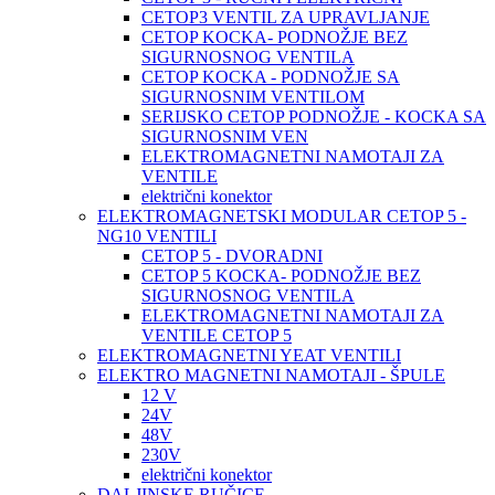
CETOP3 VENTIL ZA UPRAVLJANJE
CETOP KOCKA- PODNOŽJE BEZ
SIGURNOSNOG VENTILA
CETOP KOCKA - PODNOŽJE SA
SIGURNOSNIM VENTILOM
SERIJSKO CETOP PODNOŽJE - KOCKA SA
SIGURNOSNIM VEN
ELEKTROMAGNETNI NAMOTAJI ZA
VENTILE
električni konektor
ELEKTROMAGNETSKI MODULAR CETOP 5 -
NG10 VENTILI
CETOP 5 - DVORADNI
CETOP 5 KOCKA- PODNOŽJE BEZ
SIGURNOSNOG VENTILA
ELEKTROMAGNETNI NAMOTAJI ZA
VENTILE CETOP 5
ELEKTROMAGNETNI YEAT VENTILI
ELEKTRO MAGNETNI NAMOTAJI - ŠPULE
12 V
24V
48V
230V
električni konektor
DALJINSKE RUČICE