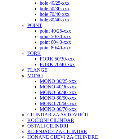
hole 40/25-xxx
hole 50/30-xxx
hole 70/40-xxx
hole 80/40-xxx
POINT
point 40/25-xxx
point 50/30-xxx
point 60/40-xxx
point 80/40-xxx
FORK
FORK 50/30-xxx
FORK 70/40-xxx
FLANGE
MONO
MONO 30/25-xxx
MONO 40/30-xxx
MONO 50/40-xxx
MONO 60/50-xxx
MONO 70/60-xxx
MONO 80/70-xxx
CILINDAR ZA AVTOVUČU
KOČIONI CILINDAR
OSTALI CILINDRI
KLIPNJAČE ZA CILINDRE
HONANE CIJEVI ZA CILINDRE