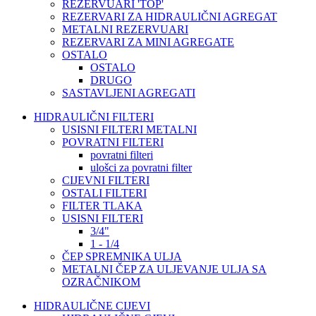
REZERVUARI 'TOP'
REZERVARI ZA HIDRAULIČNI AGREGAT
METALNI REZERVUARI
REZERVARI ZA MINI AGREGATE
OSTALO
OSTALO
DRUGO
SASTAVLJENI AGREGATI
HIDRAULIČNI FILTERI
USISNI FILTERI METALNI
POVRATNI FILTERI
povratni filteri
ulošci za povratni filter
CIJEVNI FILTERI
OSTALI FILTERI
FILTER TLAKA
USISNI FILTERI
3/4"
1 - 1/4
ČEP SPREMNIKA ULJA
METALNI ČEP ZA ULJEVANJE ULJA SA
OZRAČNIKOM
HIDRAULIČNE CIJEVI