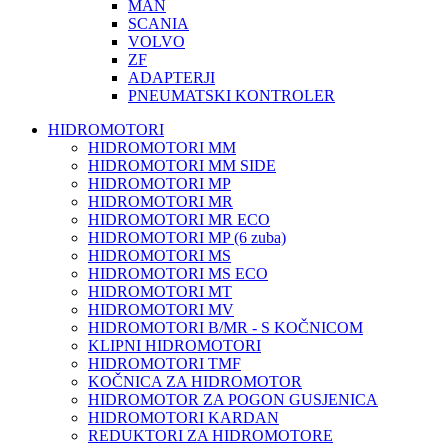
MAN
SCANIA
VOLVO
ZF
ADAPTERJI
PNEUMATSKI KONTROLER
HIDROMOTORI
HIDROMOTORI MM
HIDROMOTORI MM SIDE
HIDROMOTORI MP
HIDROMOTORI MR
HIDROMOTORI MR ECO
HIDROMOTORI MP (6 zuba)
HIDROMOTORI MS
HIDROMOTORI MS ECO
HIDROMOTORI MT
HIDROMOTORI MV
HIDROMOTORI B/MR - S KOČNICOM
KLIPNI HIDROMOTORI
HIDROMOTORI TMF
KOČNICA ZA HIDROMOTOR
HIDROMOTOR ZA POGON GUSJENICA
HIDROMOTORI KARDAN
REDUKTORI ZA HIDROMOTORE