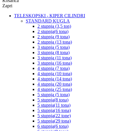
Košarica
Zapri
TELESKOPSKI - KIPER CILINDRI
STANDARD KUGLA
2 stupnja (3,5 ton)
2 stupnja(6 tona)
2 stupnja (9 tona)
2 stupnja (13 tona)
3 stupnja (5 tona)
3 stupnja (8 tona)
3 stupnja (11 tona)
3 stupnja (16 tona)
4 stupnja (7 tona)
4 stupnja (10 tona)
4 stupnja (14 tona)
4 stupnja (20 tona)
4 stupnja (25 tona)
5 stupnja (5 tona)
5 stupnja(8 tona)
5 stupnja(11 tona)
5 stupnja(16 tona)
5 stupnja(22 tone)
5 stupnja(29 tona)
6 stupnja(6 tona)