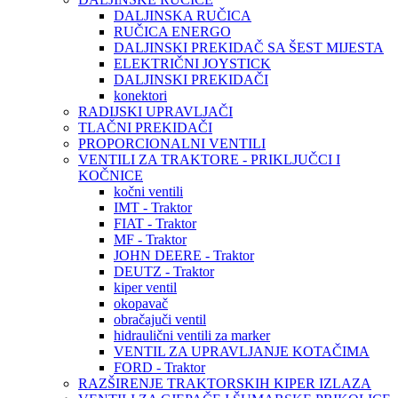
DALJINSKA RUČICA
RUČICA ENERGO
DALJINSKI PREKIDAČ SA ŠEST MIJESTA
ELEKTRIČNI JOYSTICK
DALJINSKI PREKIDAČI
konektori
RADIJSKI UPRAVLJAČI
TLAČNI PREKIDAČI
PROPORCIONALNI VENTILI
VENTILI ZA TRAKTORE - PRIKLJUČCI I
KOČNICE
kočni ventili
IMT - Traktor
FIAT - Traktor
MF - Traktor
JOHN DEERE - Traktor
DEUTZ - Traktor
kiper ventil
okopavač
obračajuči ventil
hidraulični ventili za marker
VENTIL ZA UPRAVLJANJE KOTAČIMA
FORD - Traktor
RAZŠIRENJE TRAKTORSKIH KIPER IZLAZA