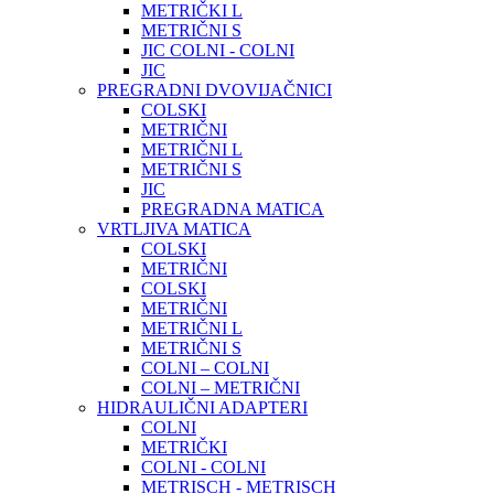
METRIČKI L
METRIČNI S
JIC COLNI - COLNI
JIC
PREGRADNI DVOVIJAČNICI
COLSKI
METRIČNI
METRIČNI L
METRIČNI S
JIC
PREGRADNA MATICA
VRTLJIVA MATICA
COLSKI
METRIČNI
COLSKI
METRIČNI
METRIČNI L
METRIČNI S
COLNI – COLNI
COLNI – METRIČNI
HIDRAULIČNI ADAPTERI
COLNI
METRIČKI
COLNI - COLNI
METRISCH - METRISCH