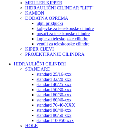
MEILLER KIPPER
HIDRAULIČNI CILINDAR ''LIFT''
KAMION
DODATNA OPREMA
uljni priključki
koljevke za teleskopske cilindre
nosači za teleskopske cilindre
kugle za teleskopske cilindre
ventili za teleskopske cilindre
KIPER CIJEVI
PROJEKTIRANJE CILINDRA
HIDRAULIČNI CILINDRI
STANDARD
standard 25/16-xxx
standard 32/20-xxx
standard 40/25-xxx
standard 50/30-xxx
standard 60/30-xxx
standard 60/40-xxx
standard 70-40-XXX
standard 80/40-xxx
standard 80/50-xxx
standard 100/50-xxx
HOLE