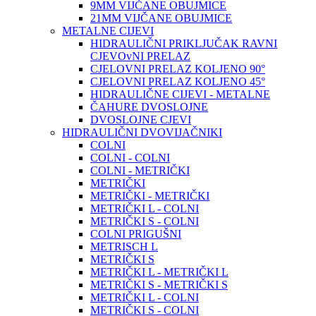
9MM VIJČANE OBUJMICE
21MM VIJČANE OBUJMICE
METALNE CIJEVI
HIDRAULIČNI PRIKLJUČAK RAVNI
CJEVOvNI PRELAZ
CJELOVNI PRELAZ KOLJENO 90°
CJELOVNI PRELAZ KOLJENO 45°
HIDRAULIČNE CIJEVI - METALNE
ČAHURE DVOSLOJNE
DVOSLOJNE CJEVI
HIDRAULIČNI DVOVIJAČNIKI
COLNI
COLNI - COLNI
COLNI - METRIČKI
METRIČKI
METRIČKI - METRIČKI
METRIČKI L - COLNI
METRIČKI S - COLNI
COLNI PRIGUŠNI
METRISCH L
METRIČKI S
METRIČKI L - METRIČKI L
METRIČKI S - METRIČKI S
METRIČKI L - COLNI
METRIČKI S - COLNI