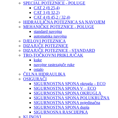
SPECIAL POTEZNICE - POLUGE
CAT 2 (fi 25,4)
CAT 3 (fi 32,2)
CAT 4 (fi 45,2 / 32,4)
HIDRAULIČNA POTEZNICA SA NAVOJEM
MEHANIČKE POTEZNICE - POLUGE
standard navojna
automatska navojna
DJELOVI POTEZNICA
DIZAJUČE POTEZNICE
DIZAJUČE POTEZNICE - STANDARD
TRO-TOČKOVNI PRIKLJUČAK
kuke
navojne rastezajuče ruke
ostalo
ČELNA HIDRAULIKA
OSIGURAČI
SIGURNOSTNA SPONA okrugla – ECO
SIGURNOSTNA SPONA V – ECO
SIGURNOSTNA SPONA OKRUGLA
SIGURNOSTNA SPONA POLUKRUŽNA
SIGURNOSTNA SPONA pojedinačna
SIGURNOSTNA SPONA dupla
SIGURNOSNA RASCIJEPKA
KLINOVI