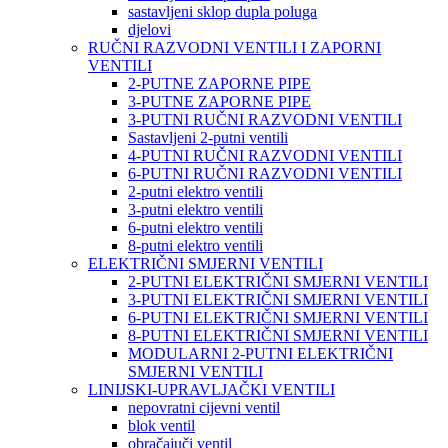
sastavljeni sklop dupla poluga
djelovi
RUČNI RAZVODNI VENTILI I ZAPORNI
VENTILI
2-PUTNE ZAPORNE PIPE
3-PUTNE ZAPORNE PIPE
3-PUTNI RUČNI RAZVODNI VENTILI
Sastavljeni 2-putni ventili
4-PUTNI RUČNI RAZVODNI VENTILI
6-PUTNI RUČNI RAZVODNI VENTILI
2-putni elektro ventili
3-putni elektro ventili
6-putni elektro ventili
8-putni elektro ventili
ELEKTRIČNI SMJERNI VENTILI
2-PUTNI ELEKTRIČNI SMJERNI VENTILI
3-PUTNI ELEKTRIČNI SMJERNI VENTILI
6-PUTNI ELEKTRIČNI SMJERNI VENTILI
8-PUTNI ELEKTRIČNI SMJERNI VENTILI
MODULARNI 2-PUTNI ELEKTRIČNI
SMJERNI VENTILI
LINIJSKI-UPRAVLJAČKI VENTILI
nepovratni cijevni ventil
blok ventil
obračajuči ventil