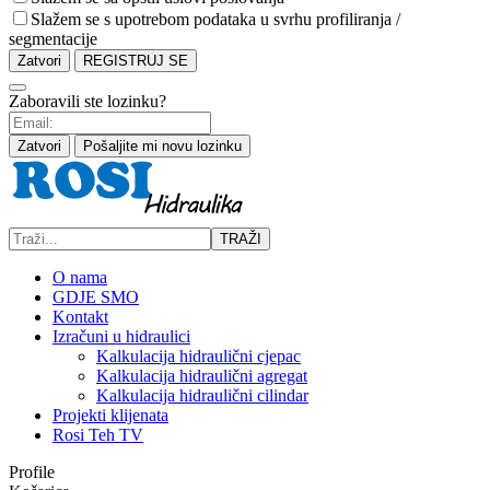
Slažem se s upotrebom podataka u svrhu profiliranja /
segmentacije
Zatvori
REGISTRUJ SE
Zaboravili ste lozinku?
Zatvori
Pošaljite mi novu lozinku
TRAŽI
O nama
GDJE SMO
Kontakt
Izračuni u hidraulici
Kalkulacija hidraulični cjepac
Kalkulacija hidraulični agregat
Kalkulacija hidraulični cilindar
Projekti klijenata
Rosi Teh TV
Profile