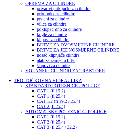
OPREMA ZA CILINDRE
privarivi priključki za cilindre
prirubnice za cilindre
prsteni za cilindre
vilice za cilindre
poklopac-dno za cilindre
kugle za cilindre
klipovi za cilindre
BRTVE ZA DVOSMJERNE CILINDRE
BRTVE ZA JEDNOSMJERNE CILINDRE
nosač klipnjače cilindra
alati za zamjenu brtvi
štapovi za cilindre
VOLANSKI CILINDRI ZA TRAKTORE
TRO-TOČKOVNA HIDRAULIKA
STANDARD POTEZNICE - POLUGE
CAT 1 (fi 19,2)
CAT 1 (fi 25,4)
CAT 1/2 (fi 19,2 / 25,4)
CAT 2 (fi 25,4)
AUTOMATSKE POTEZNICE - POLUGE
CAT 1 (fi 19,2)
CAT 2 (fi 25,4)
CAT 3 (fi 25,4 / 32,2)