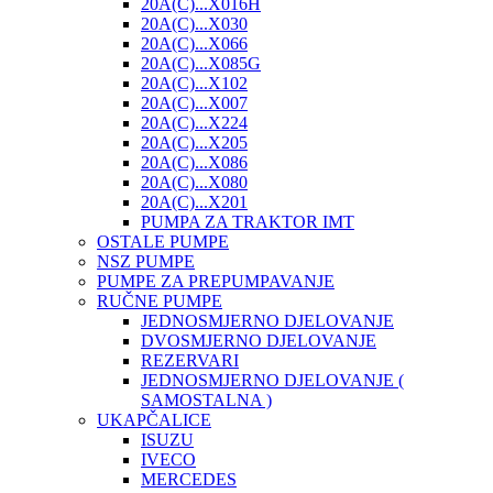
20A(C)...X016H
20A(C)...X030
20A(C)...X066
20A(C)...X085G
20A(C)...X102
20A(C)...X007
20A(C)...X224
20A(C)...X205
20A(C)...X086
20A(C)...X080
20A(C)...X201
PUMPA ZA TRAKTOR IMT
OSTALE PUMPE
NSZ PUMPE
PUMPE ZA PREPUMPAVANJE
RUČNE PUMPE
JEDNOSMJERNO DJELOVANJE
DVOSMJERNO DJELOVANJE
REZERVARI
JEDNOSMJERNO DJELOVANJE (
SAMOSTALNA )
UKAPČALICE
ISUZU
IVECO
MERCEDES