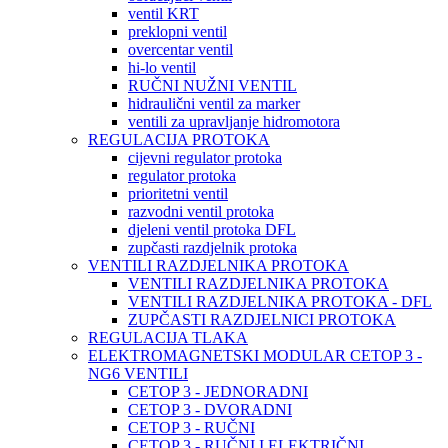
ventil KRT
preklopni ventil
overcentar ventil
hi-lo ventil
RUČNI NUŽNI VENTIL
hidraulični ventil za marker
ventili za upravljanje hidromotora
REGULACIJA PROTOKA
cijevni regulator protoka
regulator protoka
prioritetni ventil
razvodni ventil protoka
djeleni ventil protoka DFL
zupčasti razdjelnik protoka
VENTILI RAZDJELNIKA PROTOKA
VENTILI RAZDJELNIKA PROTOKA
VENTILI RAZDJELNIKA PROTOKA - DFL
ZUPČASTI RAZDJELNICI PROTOKA
REGULACIJA TLAKA
ELEKTROMAGNETSKI MODULAR CETOP 3 -
NG6 VENTILI
CETOP 3 - JEDNORADNI
CETOP 3 - DVORADNI
CETOP 3 - RUČNI
CETOP 3 - RUČNI I ELEKTRIČNI