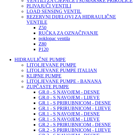
VENTILI ZA CJEPAČE I ŠUMARSKE PRIKOLICE
PLIVAJUČI VENTILI
LOAD SENSING VENTIL
REZERVNI DIJELOVI ZA HIDRAULIČNE
VENTILE
Z50
RUČKA ZA OZNAČIVANJE
poklopac ventila
Z80
P120
HIDRAULIČNE PUMPE
LITOLJEVANE PUMPE
LITOLJEVANE PUMPE ITALIAN
KLIPNE PUMPE
LITOLJEVANE PUMPE - BANANA
ZUPČASTE PUMPE
GR.0 - S NAVOJEM - DESNE
GR.0 - S NAVOJEM - LIJEVE
GR.1 - S PRIRUBNICOM - DESNE
GR.1 - S PRIRUBNICOM - LIJEVE
GR.1 - S NAVOJEM - DESNE
GR.1 - S NAVOJEM - LIJEVE
GR.2 - S PRIRUBNICOM - DESNE
GR.2 - S PRIRUBNICOM - LIJEVE