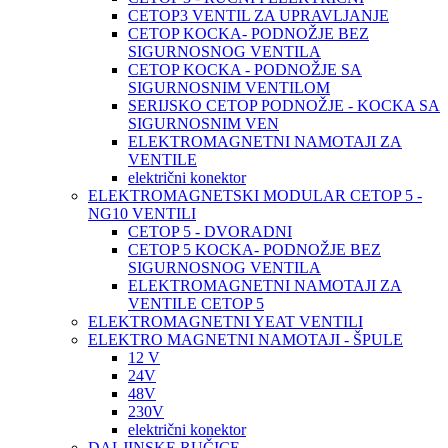
CETOP3 VENTIL ZA UPRAVLJANJE
CETOP KOCKA- PODNOŽJE BEZ
SIGURNOSNOG VENTILA
CETOP KOCKA - PODNOŽJE SA
SIGURNOSNIM VENTILOM
SERIJSKO CETOP PODNOŽJE - KOCKA SA
SIGURNOSNIM VEN
ELEKTROMAGNETNI NAMOTAJI ZA
VENTILE
električni konektor
ELEKTROMAGNETSKI MODULAR CETOP 5 -
NG10 VENTILI
CETOP 5 - DVORADNI
CETOP 5 KOCKA- PODNOŽJE BEZ
SIGURNOSNOG VENTILA
ELEKTROMAGNETNI NAMOTAJI ZA
VENTILE CETOP 5
ELEKTROMAGNETNI YEAT VENTILI
ELEKTRO MAGNETNI NAMOTAJI - ŠPULE
12 V
24V
48V
230V
električni konektor
DALJINSKE RUČICE