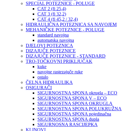
SPECIAL POTEZNICE - POLUGE
CAT 2 (fi 25,4)
CAT 3 (fi 32,2)
CAT 4 (fi 45,2 / 32,4)
HIDRAULIČNA POTEZNICA SA NAVOJEM
MEHANIČKE POTEZNICE - POLUGE
standard navojna
automatska navojna
DJELOVI POTEZNICA
DIZAJUČE POTEZNICE
DIZAJUČE POTEZNICE - STANDARD
TRO-TOČKOVNI PRIKLJUČAK
kuke
navojne rastezajuče ruke
ostalo
ČELNA HIDRAULIKA
OSIGURAČI
SIGURNOSTNA SPONA okrugla – ECO
SIGURNOSTNA SPONA V – ECO
SIGURNOSTNA SPONA OKRUGLA
SIGURNOSTNA SPONA POLUKRUŽNA
SIGURNOSTNA SPONA pojedinačna
SIGURNOSTNA SPONA dupla
SIGURNOSNA RASCIJEPKA
KLINOVI