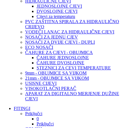
HIDRAULIČNE CJEVI
JEDNOSLOJNE CJEVI
DVOSLOJNE CJEVI
Cijevi za temperaturu
PVC ZAŠTITNA SPIRALA ZA HIDRAULIČNO
CRIJEVO
VODEČI LANAC ZA HIDRAULIČNE CJEVI
NOSAČI ZA JEDNU CJEV
NOSAČI ZA DVIJE CJEVI - DUPLI
ECO NOSAČI
ČAHURE ZA CJEVI - OBUJMICA
ČAHURE JEDNOSLOJNE
ČAHURE DVOSLOJNE
STEZNICI ZA CEVI TEMPERATURE
9mm - OBUJMICE SA VIJKOM
21mm - OBUJMICE SA VIJKOM
USISNE CIJEVI
VISOKOTLAČNI PERAČ
APARAT ZA DIGITALNO MERJENJE DUŽINE
CJEVI
FITINGI
Priključci
0
Priključci