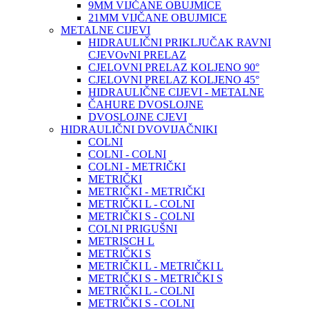
9MM VIJČANE OBUJMICE
21MM VIJČANE OBUJMICE
METALNE CIJEVI
HIDRAULIČNI PRIKLJUČAK RAVNI
CJEVOvNI PRELAZ
CJELOVNI PRELAZ KOLJENO 90°
CJELOVNI PRELAZ KOLJENO 45°
HIDRAULIČNE CIJEVI - METALNE
ČAHURE DVOSLOJNE
DVOSLOJNE CJEVI
HIDRAULIČNI DVOVIJAČNIKI
COLNI
COLNI - COLNI
COLNI - METRIČKI
METRIČKI
METRIČKI - METRIČKI
METRIČKI L - COLNI
METRIČKI S - COLNI
COLNI PRIGUŠNI
METRISCH L
METRIČKI S
METRIČKI L - METRIČKI L
METRIČKI S - METRIČKI S
METRIČKI L - COLNI
METRIČKI S - COLNI