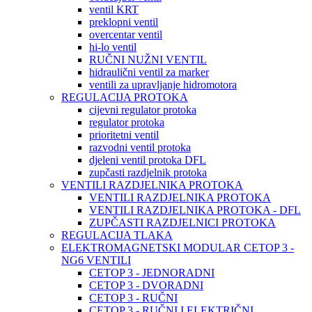
ventil KRT
preklopni ventil
overcentar ventil
hi-lo ventil
RUČNI NUŽNI VENTIL
hidraulični ventil za marker
ventili za upravljanje hidromotora
REGULACIJA PROTOKA
cijevni regulator protoka
regulator protoka
prioritetni ventil
razvodni ventil protoka
djeleni ventil protoka DFL
zupčasti razdjelnik protoka
VENTILI RAZDJELNIKA PROTOKA
VENTILI RAZDJELNIKA PROTOKA
VENTILI RAZDJELNIKA PROTOKA - DFL
ZUPČASTI RAZDJELNICI PROTOKA
REGULACIJA TLAKA
ELEKTROMAGNETSKI MODULAR CETOP 3 -
NG6 VENTILI
CETOP 3 - JEDNORADNI
CETOP 3 - DVORADNI
CETOP 3 - RUČNI
CETOP 3 - RUČNI I ELEKTRIČNI