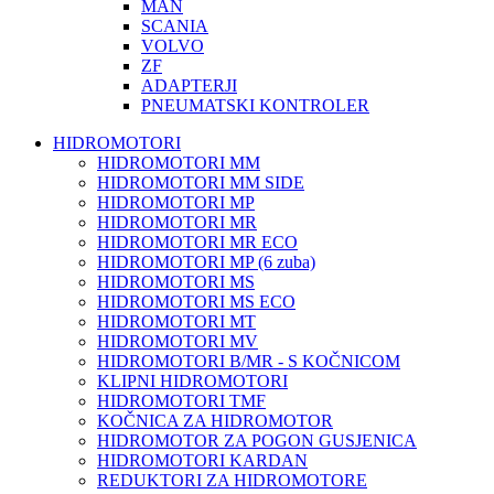
MAN
SCANIA
VOLVO
ZF
ADAPTERJI
PNEUMATSKI KONTROLER
HIDROMOTORI
HIDROMOTORI MM
HIDROMOTORI MM SIDE
HIDROMOTORI MP
HIDROMOTORI MR
HIDROMOTORI MR ECO
HIDROMOTORI MP (6 zuba)
HIDROMOTORI MS
HIDROMOTORI MS ECO
HIDROMOTORI MT
HIDROMOTORI MV
HIDROMOTORI B/MR - S KOČNICOM
KLIPNI HIDROMOTORI
HIDROMOTORI TMF
KOČNICA ZA HIDROMOTOR
HIDROMOTOR ZA POGON GUSJENICA
HIDROMOTORI KARDAN
REDUKTORI ZA HIDROMOTORE