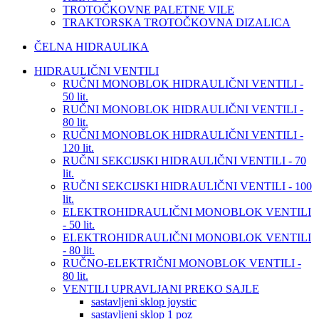
TROTOČKOVNE PALETNE VILE
TRAKTORSKA TROTOČKOVNA DIZALICA
ČELNA HIDRAULIKA
HIDRAULIČNI VENTILI
RUČNI MONOBLOK HIDRAULIČNI VENTILI -
50 lit.
RUČNI MONOBLOK HIDRAULIČNI VENTILI -
80 lit.
RUČNI MONOBLOK HIDRAULIČNI VENTILI -
120 lit.
RUČNI SEKCIJSKI HIDRAULIČNI VENTILI - 70
lit.
RUČNI SEKCIJSKI HIDRAULIČNI VENTILI - 100
lit.
ELEKTROHIDRAULIČNI MONOBLOK VENTILI
- 50 lit.
ELEKTROHIDRAULIČNI MONOBLOK VENTILI
- 80 lit.
RUČNO-ELEKTRIČNI MONOBLOK VENTILI -
80 lit.
VENTILI UPRAVLJANI PREKO SAJLE
sastavljeni sklop joystic
sastavljeni sklop 1 poz