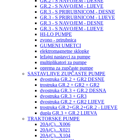
GR.2 - S NAVOJEM - DESNE
GR.2 - S NAVOJEM - LIJEVE
GR.3 - S PRIRUBNICOM - DESNE
GR.3 - S PRIRUBNICOM - LIJEVE
GR.3 - S NAVOJEM - DESNE
GR.3 - S NAVOJEM - LIJEVE
HI-LO PUMPE
zvono - prirubnica
GUMENI UMETCI
elektromagnetne sklopke
ležajni nastavci za pumpe
multiplikatori za pumpe
oprema za zupčaste pumpe
SASTAVLJIVE ZUPČASTE PUMPE
dvostruka GR.2 + GR2 DESNE
trostruka GR.2 + GR2 + GR2
dvostruka GR.3 + GR.2 DESNA
dvostruka GR.3 + GR3
dvostruka GR.2 + GR2 LIJEVE
trostruka GR.2+GR.2+GR.2 - LIJEVE
dupla GR.3 + GR.2 LIJEVA
TRAKTORSKE PUMPE
20A(C)...X006
20A(C)...X021
20A(C)...X104