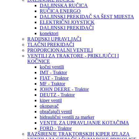
DALJINSKA RUČICA
RUČICA ENERGO
DALJINSKI PREKIDAČ SA ŠEST MIJESTA
ELEKTRIČNI JOYSTICK
DALJINSKI PREKIDAČI
konektori
RADIJSKI UPRAVLJAČI
TLAČNI PREKIDAČI
PROPORCIONALNI VENTILI
VENTILI ZA TRAKTORE - PRIKLJUČCI I
KOČNICE
kočni ventili
IMT - Traktor
FIAT - Traktor
MF - Traktor
JOHN DEERE - Traktor
DEUTZ - Traktor
kiper ventil
okopavač
obračajuči ventil
hidraulični ventili za marker
VENTIL ZA UPRAVLJANJE KOTAČIMA
FORD - Traktor
RAZŠIRENJE TRAKTORSKIH KIPER IZLAZA