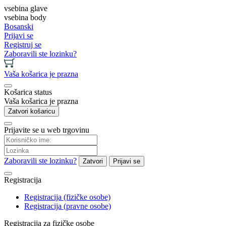
vsebina glave
vsebina body
Bosanski
Prijavi se
Registruj se
Zaboravili ste lozinku?
Vaša košarica je prazna
Košarica status
Vaša košarica je prazna
Zatvori košaricu
Prijavite se u web trgovinu
Zaboravili ste lozinku?
Zatvori
Prijavi se
Registracija
Registracija (fizičke osobe)
Registracija (pravne osobe)
Registracija za fizičke osobe