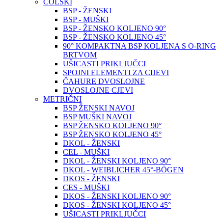
COLSKI
BSP - ŽENSKI
BSP - MUŠKI
BSP - ŽENSKO KOLJENO 90°
BSP - ŽENSKO KOLJENO 45°
90° KOMPAKTNA BSP KOLJENA S O-RING
BRTVOM
UŠICASTI PRIKLJUČCI
SPOJNI ELEMENTI ZA CIJEVI
ČAHURE DVOSLOJNE
DVOSLOJNE CJEVI
METRIČNI
BSP ŽENSKI NAVOJ
BSP MUŠKI NAVOJ
BSP ŽENSKO KOLJENO 90°
BSP ŽENSKO KOLJENO 45°
DKOL - ŽENSKI
CEL - MUŠKI
DKOL - ŽENSKI KOLJENO 90°
DKOL - WEIBLICHER 45°-BÖGEN
DKOS - ŽENSKI
CES - MUŠKI
DKOS - ŽENSKI KOLJENO 90°
DKOS - ŽENSKI KOLJENO 45°
UŠICASTI PRIKLJUČCI