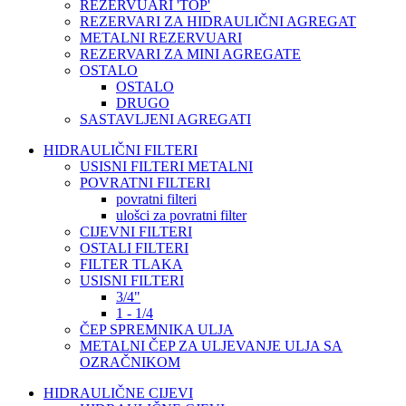
REZERVUARI 'TOP'
REZERVARI ZA HIDRAULIČNI AGREGAT
METALNI REZERVUARI
REZERVARI ZA MINI AGREGATE
OSTALO
OSTALO
DRUGO
SASTAVLJENI AGREGATI
HIDRAULIČNI FILTERI
USISNI FILTERI METALNI
POVRATNI FILTERI
povratni filteri
ulošci za povratni filter
CIJEVNI FILTERI
OSTALI FILTERI
FILTER TLAKA
USISNI FILTERI
3/4"
1 - 1/4
ČEP SPREMNIKA ULJA
METALNI ČEP ZA ULJEVANJE ULJA SA
OZRAČNIKOM
HIDRAULIČNE CIJEVI