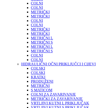
COLNI
COLNI
METRIČKI
METRIČKI
COLNI
COLNI
METRIČKI
METRIČKI
METRIČNI L
METRIČNI S
METRIČNI L
METRIČNI S
COLNI
COLNI
HIDRAULIČNI OČNI PRIKLJUČCI I CIJEVI
COLSKI
COLSKI
KRATKI
PRODUŽENI
METRIČNI
S MATICOM
COLNI ZA ZAVARIVANJE
METRIČKI ZA ZAVARIVANJE
VRTLJIVI KUTNI L PRIKLJUČAK
VRTLJIVI KUTNI S PRIKLJUČAK