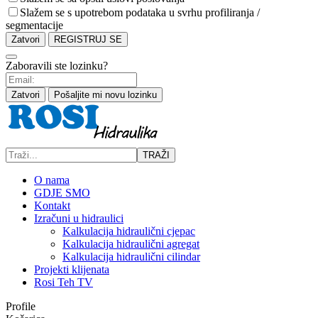
Slažem se s upotrebom podataka u svrhu profiliranja /
segmentacije
Zatvori
REGISTRUJ SE
Zaboravili ste lozinku?
Zatvori
Pošaljite mi novu lozinku
TRAŽI
O nama
GDJE SMO
Kontakt
Izračuni u hidraulici
Kalkulacija hidraulični cjepac
Kalkulacija hidraulični agregat
Kalkulacija hidraulični cilindar
Projekti klijenata
Rosi Teh TV
Profile