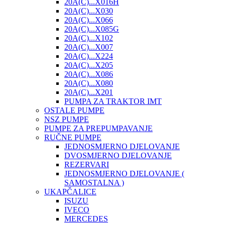
20A(C)...X016H
20A(C)...X030
20A(C)...X066
20A(C)...X085G
20A(C)...X102
20A(C)...X007
20A(C)...X224
20A(C)...X205
20A(C)...X086
20A(C)...X080
20A(C)...X201
PUMPA ZA TRAKTOR IMT
OSTALE PUMPE
NSZ PUMPE
PUMPE ZA PREPUMPAVANJE
RUČNE PUMPE
JEDNOSMJERNO DJELOVANJE
DVOSMJERNO DJELOVANJE
REZERVARI
JEDNOSMJERNO DJELOVANJE (
SAMOSTALNA )
UKAPČALICE
ISUZU
IVECO
MERCEDES