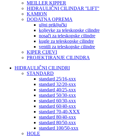
MEILLER KIPPER
HIDRAULIČNI CILINDAR ''LIFT''
KAMION
DODATNA OPREMA
uljni priključki
koljevke za teleskopske cilindre
nosači za teleskopske cilindre
kugle za teleskopske cilindre
ventili za teleskopske cilindre
KIPER CIJEVI
PROJEKTIRANJE CILINDRA
HIDRAULIČNI CILINDRI
STANDARD
standard 25/16-xxx
standard 32/20-xxx
standard 40/25-xxx
standard 50/30-xxx
standard 60/30-xxx
standard 60/40-xxx
standard 70-40-XXX
standard 80/40-xxx
standard 80/50-xxx
standard 100/50-xxx
HOLE