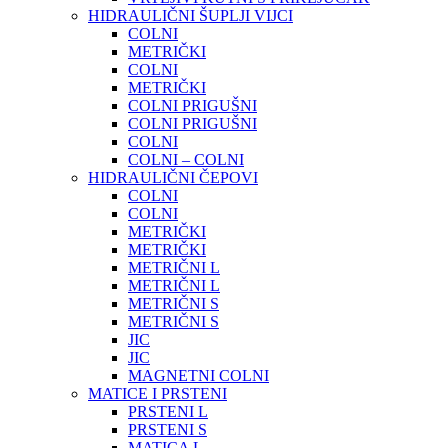
HIDRAULIČNI ŠUPLJI VIJCI
COLNI
METRIČKI
COLNI
METRIČKI
COLNI PRIGUŠNI
COLNI PRIGUŠNI
COLNI
COLNI – COLNI
HIDRAULIČNI ČEPOVI
COLNI
COLNI
METRIČKI
METRIČKI
METRIČNI L
METRIČNI L
METRIČNI S
METRIČNI S
JIC
JIC
MAGNETNI COLNI
MATICE I PRSTENI
PRSTENI L
PRSTENI S
MATICA L