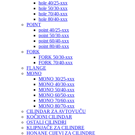
hole 40/25-xxx
hole 50/30-xxx
hole 70/40-xxx
hole 80/40-xxx
POINT
point 40/25-xxx
point 50/30-xxx
point 60/40-xxx
point 80/40-xxx
FORK
FORK 50/30-xxx
FORK 70/40-xxx
FLANGE
MONO
MONO 30/25-xxx
MONO 40/30-xxx
MONO 50/40-xxx
MONO 60/50-xxx
MONO 70/60-xxx
MONO 80/70-xxx
CILINDAR ZA AVTOVUČU
KOČIONI CILINDAR
OSTALI CILINDRI
KLIPNJAČE ZA CILINDRE
HONANE CIJEVI ZA CILINDRE