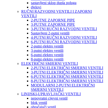
sastavljeni sklop dupla poluga
djelovi
RUČNI RAZVODNI VENTILI I ZAPORNI
VENTILI
2-PUTNE ZAPORNE PIPE
3-PUTNE ZAPORNE PIPE
3-PUTNI RUČNI RAZVODNI VENTILI
Sastavljeni 2-putni ventili
4-PUTNI RUČNI RAZVODNI VENTILI
6-PUTNI RUČNI RAZVODNI VENTILI
2-putni elektro ventili
3-putni elektro ventili
6-putni elektro ventili
8-putni elektro ventili
ELEKTRIČNI SMJERNI VENTILI
2-PUTNI ELEKTRIČNI SMJERNI VENTILI
3-PUTNI ELEKTRIČNI SMJERNI VENTILI
6-PUTNI ELEKTRIČNI SMJERNI VENTILI
8-PUTNI ELEKTRIČNI SMJERNI VENTILI
MODULARNI 2-PUTNI ELEKTRIČNI
SMJERNI VENTILI
LINIJSKI-UPRAVLJAČKI VENTILI
nepovratni cijevni ventil
blok ventil
obračajuči ventil