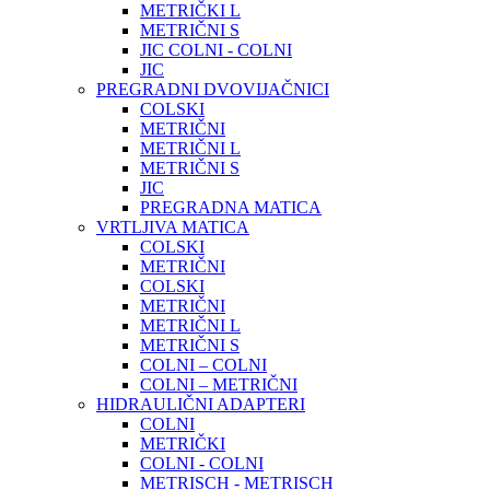
METRIČKI L
METRIČNI S
JIC COLNI - COLNI
JIC
PREGRADNI DVOVIJAČNICI
COLSKI
METRIČNI
METRIČNI L
METRIČNI S
JIC
PREGRADNA MATICA
VRTLJIVA MATICA
COLSKI
METRIČNI
COLSKI
METRIČNI
METRIČNI L
METRIČNI S
COLNI – COLNI
COLNI – METRIČNI
HIDRAULIČNI ADAPTERI
COLNI
METRIČKI
COLNI - COLNI
METRISCH - METRISCH