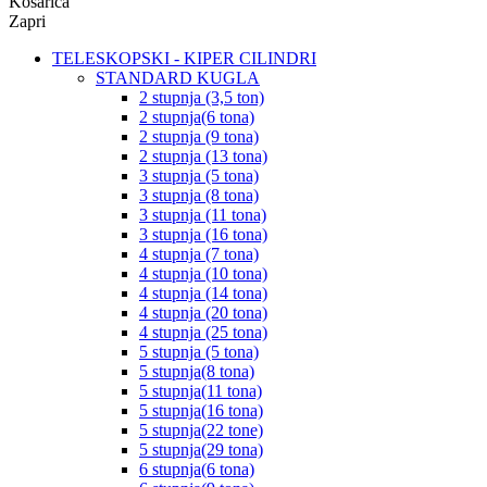
Košarica
Zapri
TELESKOPSKI - KIPER CILINDRI
STANDARD KUGLA
2 stupnja (3,5 ton)
2 stupnja(6 tona)
2 stupnja (9 tona)
2 stupnja (13 tona)
3 stupnja (5 tona)
3 stupnja (8 tona)
3 stupnja (11 tona)
3 stupnja (16 tona)
4 stupnja (7 tona)
4 stupnja (10 tona)
4 stupnja (14 tona)
4 stupnja (20 tona)
4 stupnja (25 tona)
5 stupnja (5 tona)
5 stupnja(8 tona)
5 stupnja(11 tona)
5 stupnja(16 tona)
5 stupnja(22 tone)
5 stupnja(29 tona)
6 stupnja(6 tona)