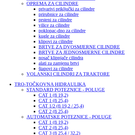
OPREMA ZA CILINDRE
privarivi priključki za cilindre
prirubnice za cilindre
prsteni za cilindre
vilice za cilindre
poklopac-dno za cilindre
kugle za cilindre
klipovi za cilindre
BRTVE ZA DVOSMJERNE CILINDRE
BRTVE ZA JEDNOSMJERNE CILINDRE
nosač klipnjače cilindra
alati za zamjenu brtvi
štapovi za cilindre
VOLANSKI CILINDRI ZA TRAKTORE
TRO-TOČKOVNA HIDRAULIKA
STANDARD POTEZNICE - POLUGE
CAT 1 (fi 19,2)
CAT 1 (fi 25,4)
CAT 1/2 (fi 19,2 / 25,4)
CAT 2 (fi 25,4)
AUTOMATSKE POTEZNICE - POLUGE
CAT 1 (fi 19,2)
CAT 2 (fi 25,4)
CAT 3 (fi 25,4 / 32,2)