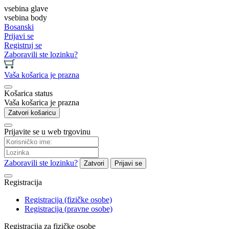
vsebina glave
vsebina body
Bosanski
Prijavi se
Registruj se
Zaboravili ste lozinku?
Vaša košarica je prazna
Košarica status
Vaša košarica je prazna
Zatvori košaricu
Prijavite se u web trgovinu
Zaboravili ste lozinku?
Zatvori
Prijavi se
Registracija
Registracija (fizičke osobe)
Registracija (pravne osobe)
Registracija za fizičke osobe