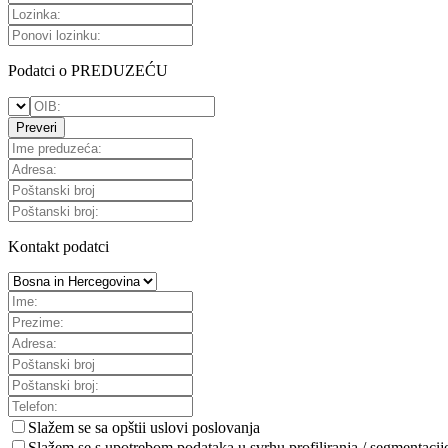
Podatci o PREDUZEĆU
Preveri
Kontakt podatci
Slažem se sa
opštii uslovi poslovanja
Slažem se s upotrebom podataka u svrhu profiliranja / segmentacij