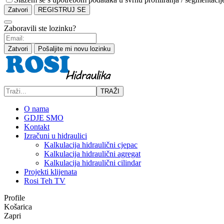
Zatvori
REGISTRUJ SE
Zaboravili ste lozinku?
Zatvori
Pošaljite mi novu lozinku
TRAŽI
O nama
GDJE SMO
Kontakt
Izračuni u hidraulici
Kalkulacija hidraulični cjepac
Kalkulacija hidraulični agregat
Kalkulacija hidraulični cilindar
Projekti klijenata
Rosi Teh TV
Profile
Košarica
Zapri