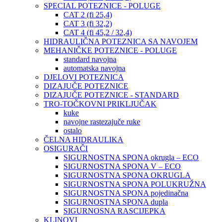
SPECIAL POTEZNICE - POLUGE
CAT 2 (fi 25,4)
CAT 3 (fi 32,2)
CAT 4 (fi 45,2 / 32,4)
HIDRAULIČNA POTEZNICA SA NAVOJEM
MEHANIČKE POTEZNICE - POLUGE
standard navojna
automatska navojna
DJELOVI POTEZNICA
DIZAJUČE POTEZNICE
DIZAJUČE POTEZNICE - STANDARD
TRO-TOČKOVNI PRIKLJUČAK
kuke
navojne rastezajuče ruke
ostalo
ČELNA HIDRAULIKA
OSIGURAČI
SIGURNOSTNA SPONA okrugla – ECO
SIGURNOSTNA SPONA V – ECO
SIGURNOSTNA SPONA OKRUGLA
SIGURNOSTNA SPONA POLUKRUŽNA
SIGURNOSTNA SPONA pojedinačna
SIGURNOSTNA SPONA dupla
SIGURNOSNA RASCIJEPKA
KLINOVI