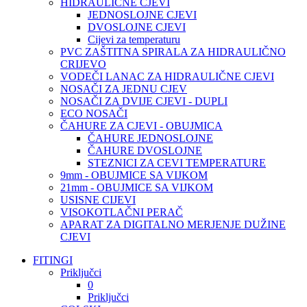
HIDRAULIČNE CJEVI
JEDNOSLOJNE CJEVI
DVOSLOJNE CJEVI
Cijevi za temperaturu
PVC ZAŠTITNA SPIRALA ZA HIDRAULIČNO
CRIJEVO
VODEČI LANAC ZA HIDRAULIČNE CJEVI
NOSAČI ZA JEDNU CJEV
NOSAČI ZA DVIJE CJEVI - DUPLI
ECO NOSAČI
ČAHURE ZA CJEVI - OBUJMICA
ČAHURE JEDNOSLOJNE
ČAHURE DVOSLOJNE
STEZNICI ZA CEVI TEMPERATURE
9mm - OBUJMICE SA VIJKOM
21mm - OBUJMICE SA VIJKOM
USISNE CIJEVI
VISOKOTLAČNI PERAČ
APARAT ZA DIGITALNO MERJENJE DUŽINE
CJEVI
FITINGI
Priključci
0
Priključci