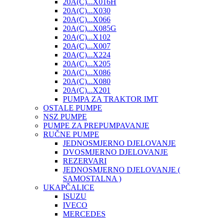
20A(C)...X016H
20A(C)...X030
20A(C)...X066
20A(C)...X085G
20A(C)...X102
20A(C)...X007
20A(C)...X224
20A(C)...X205
20A(C)...X086
20A(C)...X080
20A(C)...X201
PUMPA ZA TRAKTOR IMT
OSTALE PUMPE
NSZ PUMPE
PUMPE ZA PREPUMPAVANJE
RUČNE PUMPE
JEDNOSMJERNO DJELOVANJE
DVOSMJERNO DJELOVANJE
REZERVARI
JEDNOSMJERNO DJELOVANJE (
SAMOSTALNA )
UKAPČALICE
ISUZU
IVECO
MERCEDES