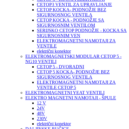
CETOP3 VENTIL ZA UPRAVLJANJE
CETOP KOCKA- PODNOŽJE BEZ
SIGURNOSNOG VENTILA
CETOP KOCKA - PODNOŽJE SA
SIGURNOSNIM VENTILOM
SERIJSKO CETOP PODNOŽJE - KOCKA SA
SIGURNOSNIM VEN
ELEKTROMAGNETNI NAMOTAJI ZA
VENTILE
električni konektor
ELEKTROMAGNETSKI MODULAR CETOP 5 -
NG10 VENTILI
CETOP 5 - DVORADNI
CETOP 5 KOCKA- PODNOŽJE BEZ
SIGURNOSNOG VENTILA
ELEKTROMAGNETNI NAMOTAJI ZA
VENTILE CETOP 5
ELEKTROMAGNETNI YEAT VENTILI
ELEKTRO MAGNETNI NAMOTAJI - ŠPULE
12 V
24V
48V
230V
električni konektor
DALJINSKE RUČICE