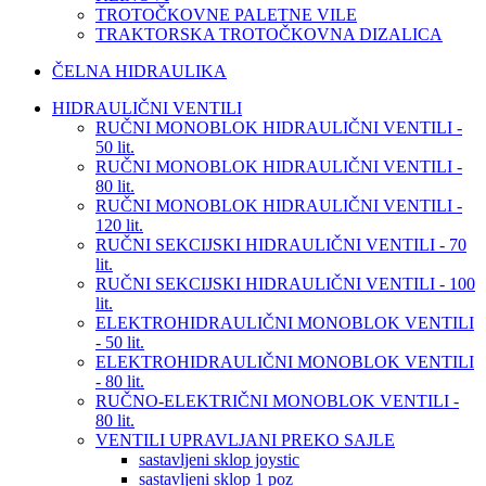
TROTOČKOVNE PALETNE VILE
TRAKTORSKA TROTOČKOVNA DIZALICA
ČELNA HIDRAULIKA
HIDRAULIČNI VENTILI
RUČNI MONOBLOK HIDRAULIČNI VENTILI -
50 lit.
RUČNI MONOBLOK HIDRAULIČNI VENTILI -
80 lit.
RUČNI MONOBLOK HIDRAULIČNI VENTILI -
120 lit.
RUČNI SEKCIJSKI HIDRAULIČNI VENTILI - 70
lit.
RUČNI SEKCIJSKI HIDRAULIČNI VENTILI - 100
lit.
ELEKTROHIDRAULIČNI MONOBLOK VENTILI
- 50 lit.
ELEKTROHIDRAULIČNI MONOBLOK VENTILI
- 80 lit.
RUČNO-ELEKTRIČNI MONOBLOK VENTILI -
80 lit.
VENTILI UPRAVLJANI PREKO SAJLE
sastavljeni sklop joystic
sastavljeni sklop 1 poz