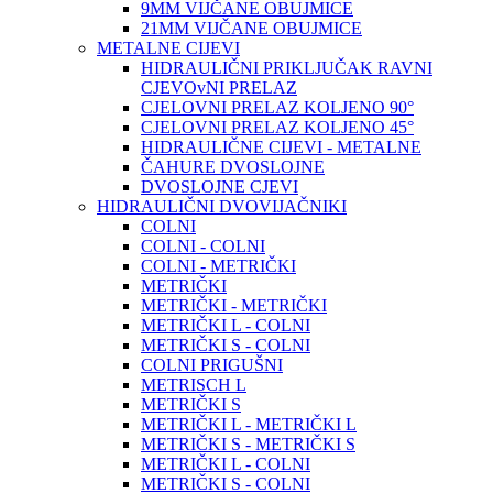
9MM VIJČANE OBUJMICE
21MM VIJČANE OBUJMICE
METALNE CIJEVI
HIDRAULIČNI PRIKLJUČAK RAVNI
CJEVOvNI PRELAZ
CJELOVNI PRELAZ KOLJENO 90°
CJELOVNI PRELAZ KOLJENO 45°
HIDRAULIČNE CIJEVI - METALNE
ČAHURE DVOSLOJNE
DVOSLOJNE CJEVI
HIDRAULIČNI DVOVIJAČNIKI
COLNI
COLNI - COLNI
COLNI - METRIČKI
METRIČKI
METRIČKI - METRIČKI
METRIČKI L - COLNI
METRIČKI S - COLNI
COLNI PRIGUŠNI
METRISCH L
METRIČKI S
METRIČKI L - METRIČKI L
METRIČKI S - METRIČKI S
METRIČKI L - COLNI
METRIČKI S - COLNI