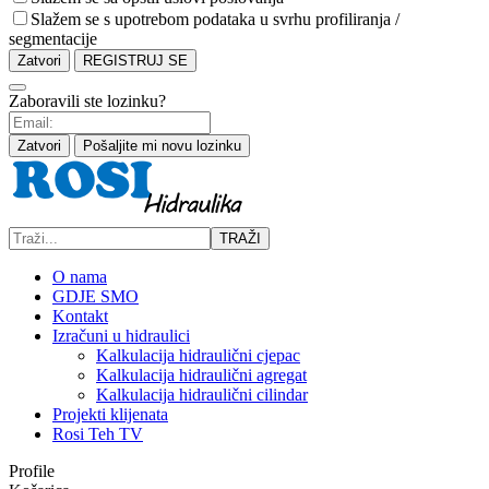
Slažem se s upotrebom podataka u svrhu profiliranja /
segmentacije
Zatvori
REGISTRUJ SE
Zaboravili ste lozinku?
Zatvori
Pošaljite mi novu lozinku
TRAŽI
O nama
GDJE SMO
Kontakt
Izračuni u hidraulici
Kalkulacija hidraulični cjepac
Kalkulacija hidraulični agregat
Kalkulacija hidraulični cilindar
Projekti klijenata
Rosi Teh TV
Profile