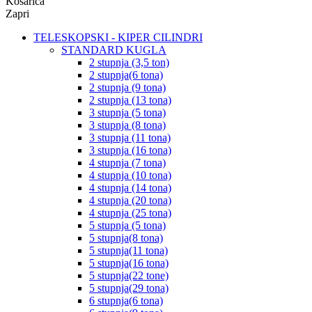
Košarica
Zapri
TELESKOPSKI - KIPER CILINDRI
STANDARD KUGLA
2 stupnja (3,5 ton)
2 stupnja(6 tona)
2 stupnja (9 tona)
2 stupnja (13 tona)
3 stupnja (5 tona)
3 stupnja (8 tona)
3 stupnja (11 tona)
3 stupnja (16 tona)
4 stupnja (7 tona)
4 stupnja (10 tona)
4 stupnja (14 tona)
4 stupnja (20 tona)
4 stupnja (25 tona)
5 stupnja (5 tona)
5 stupnja(8 tona)
5 stupnja(11 tona)
5 stupnja(16 tona)
5 stupnja(22 tone)
5 stupnja(29 tona)
6 stupnja(6 tona)