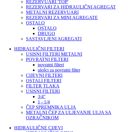
REZERVUARI 'TOP'
REZERVARI ZA HIDRAULIČNI AGREGAT
METALNI REZERVUARI
REZERVARI ZA MINI AGREGATE
OSTALO
OSTALO
DRUGO
SASTAVLJENI AGREGATI
HIDRAULIČNI FILTERI
USISNI FILTERI METALNI
POVRATNI FILTERI
povratni filteri
ulošci za povratni filter
CIJEVNI FILTERI
OSTALI FILTERI
FILTER TLAKA
USISNI FILTERI
3/4"
1 - 1/4
ČEP SPREMNIKA ULJA
METALNI ČEP ZA ULJEVANJE ULJA SA
OZRAČNIKOM
HIDRAULIČNE CIJEVI