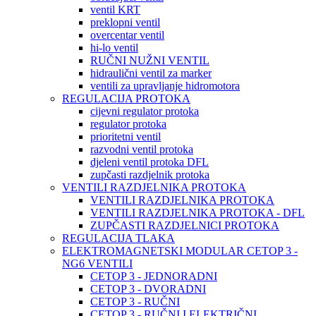
ventil KRT
preklopni ventil
overcentar ventil
hi-lo ventil
RUČNI NUŽNI VENTIL
hidraulični ventil za marker
ventili za upravljanje hidromotora
REGULACIJA PROTOKA
cijevni regulator protoka
regulator protoka
prioritetni ventil
razvodni ventil protoka
djeleni ventil protoka DFL
zupčasti razdjelnik protoka
VENTILI RAZDJELNIKA PROTOKA
VENTILI RAZDJELNIKA PROTOKA
VENTILI RAZDJELNIKA PROTOKA - DFL
ZUPČASTI RAZDJELNICI PROTOKA
REGULACIJA TLAKA
ELEKTROMAGNETSKI MODULAR CETOP 3 -
NG6 VENTILI
CETOP 3 - JEDNORADNI
CETOP 3 - DVORADNI
CETOP 3 - RUČNI
CETOP 3 - RUČNI I ELEKTRIČNI