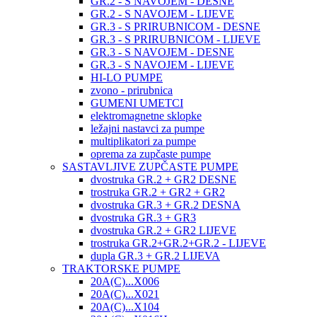
GR.2 - S NAVOJEM - DESNE
GR.2 - S NAVOJEM - LIJEVE
GR.3 - S PRIRUBNICOM - DESNE
GR.3 - S PRIRUBNICOM - LIJEVE
GR.3 - S NAVOJEM - DESNE
GR.3 - S NAVOJEM - LIJEVE
HI-LO PUMPE
zvono - prirubnica
GUMENI UMETCI
elektromagnetne sklopke
ležajni nastavci za pumpe
multiplikatori za pumpe
oprema za zupčaste pumpe
SASTAVLJIVE ZUPČASTE PUMPE
dvostruka GR.2 + GR2 DESNE
trostruka GR.2 + GR2 + GR2
dvostruka GR.3 + GR.2 DESNA
dvostruka GR.3 + GR3
dvostruka GR.2 + GR2 LIJEVE
trostruka GR.2+GR.2+GR.2 - LIJEVE
dupla GR.3 + GR.2 LIJEVA
TRAKTORSKE PUMPE
20A(C)...X006
20A(C)...X021
20A(C)...X104