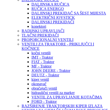
DALJINSKA RUČICA
RUČICA ENERGO
DALJINSKI PREKIDAČ SA ŠEST MIJESTA
ELEKTRIČNI JOYSTICK
DALJINSKI PREKIDAČI
konektori
RADIJSKI UPRAVLJAČI
TLAČNI PREKIDAČI
PROPORCIONALNI VENTILI
VENTILI ZA TRAKTORE - PRIKLJUČCI I
KOČNICE
kočni ventili
IMT - Traktor
FIAT - Traktor
MF - Traktor
JOHN DEERE - Traktor
DEUTZ - Traktor
kiper ventil
okopavač
obračajuči ventil
hidraulični ventili za marker
VENTIL ZA UPRAVLJANJE KOTAČIMA
FORD - Traktor
RAZŠIRENJE TRAKTORSKIH KIPER IZLAZA