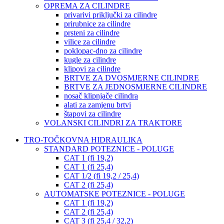
OPREMA ZA CILINDRE
privarivi priključki za cilindre
prirubnice za cilindre
prsteni za cilindre
vilice za cilindre
poklopac-dno za cilindre
kugle za cilindre
klipovi za cilindre
BRTVE ZA DVOSMJERNE CILINDRE
BRTVE ZA JEDNOSMJERNE CILINDRE
nosač klipnjače cilindra
alati za zamjenu brtvi
štapovi za cilindre
VOLANSKI CILINDRI ZA TRAKTORE
TRO-TOČKOVNA HIDRAULIKA
STANDARD POTEZNICE - POLUGE
CAT 1 (fi 19,2)
CAT 1 (fi 25,4)
CAT 1/2 (fi 19,2 / 25,4)
CAT 2 (fi 25,4)
AUTOMATSKE POTEZNICE - POLUGE
CAT 1 (fi 19,2)
CAT 2 (fi 25,4)
CAT 3 (fi 25,4 / 32,2)