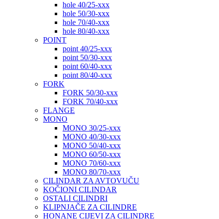
hole 40/25-xxx
hole 50/30-xxx
hole 70/40-xxx
hole 80/40-xxx
POINT
point 40/25-xxx
point 50/30-xxx
point 60/40-xxx
point 80/40-xxx
FORK
FORK 50/30-xxx
FORK 70/40-xxx
FLANGE
MONO
MONO 30/25-xxx
MONO 40/30-xxx
MONO 50/40-xxx
MONO 60/50-xxx
MONO 70/60-xxx
MONO 80/70-xxx
CILINDAR ZA AVTOVUČU
KOČIONI CILINDAR
OSTALI CILINDRI
KLIPNJAČE ZA CILINDRE
HONANE CIJEVI ZA CILINDRE