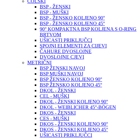
COLSKI
BSP - ŽENSKI
BSP - MUŠKI
BSP - ŽENSKO KOLJENO 90°
BSP - ŽENSKO KOLJENO 45°
90° KOMPAKTNA BSP KOLJENA S O-RING
BRTVOM
UŠICASTI PRIKLJUČCI
SPOJNI ELEMENTI ZA CIJEVI
ČAHURE DVOSLOJNE
DVOSLOJNE CJEVI
METRIČNI
BSP ŽENSKI NAVOJ
BSP MUŠKI NAVOJ
BSP ŽENSKO KOLJENO 90°
BSP ŽENSKO KOLJENO 45°
DKOL - ŽENSKI
CEL - MUŠKI
DKOL - ŽENSKI KOLJENO 90°
DKOL - WEIBLICHER 45°-BÖGEN
DKOS - ŽENSKI
CES - MUŠKI
DKOS - ŽENSKI KOLJENO 90°
DKOS - ŽENSKI KOLJENO 45°
UŠICASTI PRIKLJUČCI