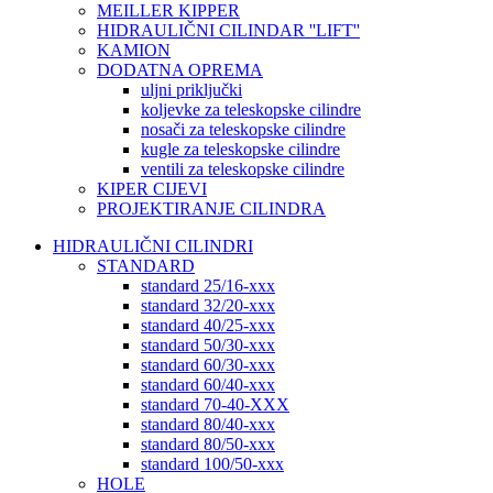
MEILLER KIPPER
HIDRAULIČNI CILINDAR ''LIFT''
KAMION
DODATNA OPREMA
uljni priključki
koljevke za teleskopske cilindre
nosači za teleskopske cilindre
kugle za teleskopske cilindre
ventili za teleskopske cilindre
KIPER CIJEVI
PROJEKTIRANJE CILINDRA
HIDRAULIČNI CILINDRI
STANDARD
standard 25/16-xxx
standard 32/20-xxx
standard 40/25-xxx
standard 50/30-xxx
standard 60/30-xxx
standard 60/40-xxx
standard 70-40-XXX
standard 80/40-xxx
standard 80/50-xxx
standard 100/50-xxx
HOLE