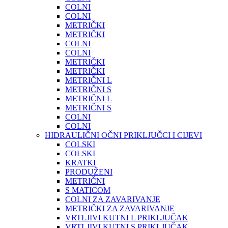
COLNI
COLNI
METRIČKI
METRIČKI
COLNI
COLNI
METRIČKI
METRIČKI
METRIČNI L
METRIČNI S
METRIČNI L
METRIČNI S
COLNI
COLNI
HIDRAULIČNI OČNI PRIKLJUČCI I CIJEVI
COLSKI
COLSKI
KRATKI
PRODUŽENI
METRIČNI
S MATICOM
COLNI ZA ZAVARIVANJE
METRIČKI ZA ZAVARIVANJE
VRTLJIVI KUTNI L PRIKLJUČAK
VRTLJIVI KUTNI S PRIKLJUČAK