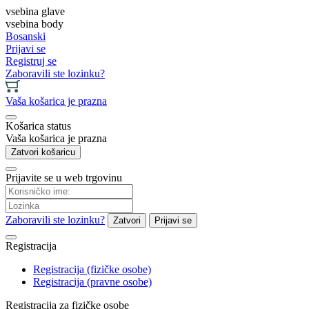
vsebina glave
vsebina body
Bosanski
Prijavi se
Registruj se
Zaboravili ste lozinku?
Vaša košarica je prazna
Košarica status
Vaša košarica je prazna
Zatvori košaricu
Prijavite se u web trgovinu
Zaboravili ste lozinku?
Zatvori
Prijavi se
Registracija
Registracija (fizičke osobe)
Registracija (pravne osobe)
Registracija za fizičke osobe