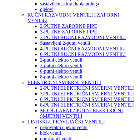
sastavljeni sklop dupla poluga
djelovi
RUČNI RAZVODNI VENTILI I ZAPORNI
VENTILI
2-PUTNE ZAPORNE PIPE
3-PUTNE ZAPORNE PIPE
3-PUTNI RUČNI RAZVODNI VENTILI
Sastavljeni 2-putni ventili
4-PUTNI RUČNI RAZVODNI VENTILI
6-PUTNI RUČNI RAZVODNI VENTILI
2-putni elektro ventili
3-putni elektro ventili
6-putni elektro ventili
8-putni elektro ventili
ELEKTRIČNI SMJERNI VENTILI
2-PUTNI ELEKTRIČNI SMJERNI VENTILI
3-PUTNI ELEKTRIČNI SMJERNI VENTILI
6-PUTNI ELEKTRIČNI SMJERNI VENTILI
8-PUTNI ELEKTRIČNI SMJERNI VENTILI
MODULARNI 2-PUTNI ELEKTRIČNI
SMJERNI VENTILI
LINIJSKI-UPRAVLJAČKI VENTILI
nepovratni cijevni ventil
blok ventil
obračajuči ventil