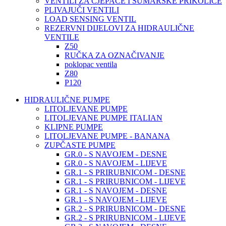
VENTILI ZA CJEPAČE I ŠUMARSKE PRIKOLICE
PLIVAJUČI VENTILI
LOAD SENSING VENTIL
REZERVNI DIJELOVI ZA HIDRAULIČNE
VENTILE
Z50
RUČKA ZA OZNAČIVANJE
poklopac ventila
Z80
P120
HIDRAULIČNE PUMPE
LITOLJEVANE PUMPE
LITOLJEVANE PUMPE ITALIAN
KLIPNE PUMPE
LITOLJEVANE PUMPE - BANANA
ZUPČASTE PUMPE
GR.0 - S NAVOJEM - DESNE
GR.0 - S NAVOJEM - LIJEVE
GR.1 - S PRIRUBNICOM - DESNE
GR.1 - S PRIRUBNICOM - LIJEVE
GR.1 - S NAVOJEM - DESNE
GR.1 - S NAVOJEM - LIJEVE
GR.2 - S PRIRUBNICOM - DESNE
GR.2 - S PRIRUBNICOM - LIJEVE