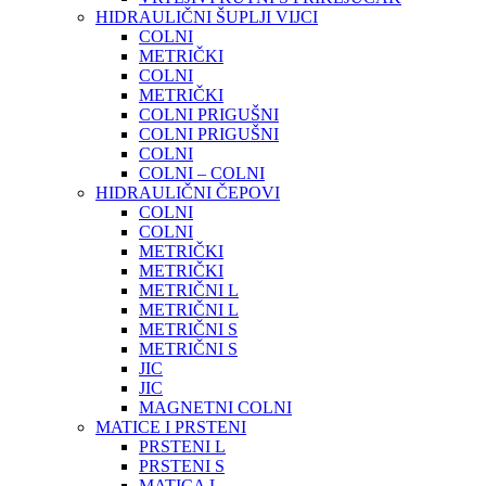
HIDRAULIČNI ŠUPLJI VIJCI
COLNI
METRIČKI
COLNI
METRIČKI
COLNI PRIGUŠNI
COLNI PRIGUŠNI
COLNI
COLNI – COLNI
HIDRAULIČNI ČEPOVI
COLNI
COLNI
METRIČKI
METRIČKI
METRIČNI L
METRIČNI L
METRIČNI S
METRIČNI S
JIC
JIC
MAGNETNI COLNI
MATICE I PRSTENI
PRSTENI L
PRSTENI S
MATICA L