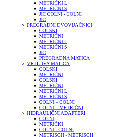
METRIČKI L
METRIČNI S
JIC COLNI - COLNI
JIC
PREGRADNI DVOVIJAČNICI
COLSKI
METRIČNI
METRIČNI L
METRIČNI S
JIC
PREGRADNA MATICA
VRTLJIVA MATICA
COLSKI
METRIČNI
COLSKI
METRIČNI
METRIČNI L
METRIČNI S
COLNI – COLNI
COLNI – METRIČNI
HIDRAULIČNI ADAPTERI
COLNI
METRIČKI
COLNI - COLNI
METRISCH - METRISCH