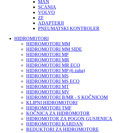
MAN
SCANIA
VOLVO
ZF
ADAPTERJI
PNEUMATSKI KONTROLER
HIDROMOTORI
HIDROMOTORI MM
HIDROMOTORI MM SIDE
HIDROMOTORI MP
HIDROMOTORI MR
HIDROMOTORI MR ECO
HIDROMOTORI MP (6 zuba)
HIDROMOTORI MS
HIDROMOTORI MS ECO
HIDROMOTORI MT
HIDROMOTORI MV
HIDROMOTORI B/MR - S KOČNICOM
KLIPNI HIDROMOTORI
HIDROMOTORI TMF
KOČNICA ZA HIDROMOTOR
HIDROMOTOR ZA POGON GUSJENICA
HIDROMOTORI KARDAN
REDUKTORI ZA HIDROMOTORE