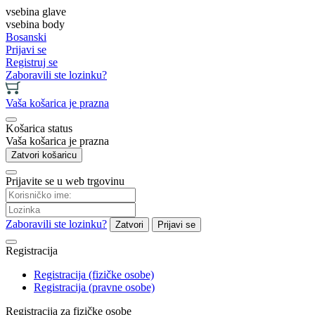
vsebina glave
vsebina body
Bosanski
Prijavi se
Registruj se
Zaboravili ste lozinku?
Vaša košarica je prazna
Košarica status
Vaša košarica je prazna
Zatvori košaricu
Prijavite se u web trgovinu
Zaboravili ste lozinku?
Zatvori
Prijavi se
Registracija
Registracija (fizičke osobe)
Registracija (pravne osobe)
Registracija za fizičke osobe