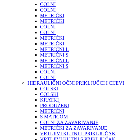
COLNI
COLNI
METRIČKI
METRIČKI
COLNI
COLNI
METRIČKI
METRIČKI
METRIČNI L
METRIČNI S
METRIČNI L
METRIČNI S
COLNI
COLNI
HIDRAULIČNI OČNI PRIKLJUČCI I CIJEVI
COLSKI
COLSKI
KRATKI
PRODUŽENI
METRIČNI
S MATICOM
COLNI ZA ZAVARIVANJE
METRIČKI ZA ZAVARIVANJE
VRTLJIVI KUTNI L PRIKLJUČAK
VRTLJIVI KUTNI S PRIKLJUČAK