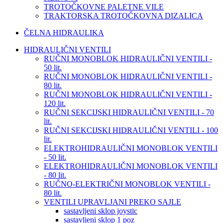
TROTOČKOVNE PALETNE VILE
TRAKTORSKA TROTOČKOVNA DIZALICA
ČELNA HIDRAULIKA
HIDRAULIČNI VENTILI
RUČNI MONOBLOK HIDRAULIČNI VENTILI -
50 lit.
RUČNI MONOBLOK HIDRAULIČNI VENTILI -
80 lit.
RUČNI MONOBLOK HIDRAULIČNI VENTILI -
120 lit.
RUČNI SEKCIJSKI HIDRAULIČNI VENTILI - 70
lit.
RUČNI SEKCIJSKI HIDRAULIČNI VENTILI - 100
lit.
ELEKTROHIDRAULIČNI MONOBLOK VENTILI
- 50 lit.
ELEKTROHIDRAULIČNI MONOBLOK VENTILI
- 80 lit.
RUČNO-ELEKTRIČNI MONOBLOK VENTILI -
80 lit.
VENTILI UPRAVLJANI PREKO SAJLE
sastavljeni sklop joystic
sastavljeni sklop 1 poz