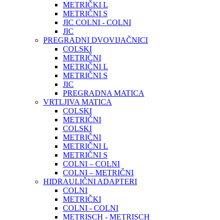
METRIČKI L
METRIČNI S
JIC COLNI - COLNI
JIC
PREGRADNI DVOVIJAČNICI
COLSKI
METRIČNI
METRIČNI L
METRIČNI S
JIC
PREGRADNA MATICA
VRTLJIVA MATICA
COLSKI
METRIČNI
COLSKI
METRIČNI
METRIČNI L
METRIČNI S
COLNI – COLNI
COLNI – METRIČNI
HIDRAULIČNI ADAPTERI
COLNI
METRIČKI
COLNI - COLNI
METRISCH - METRISCH