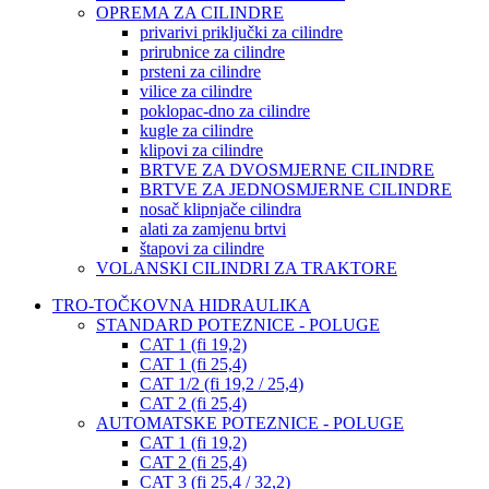
OPREMA ZA CILINDRE
privarivi priključki za cilindre
prirubnice za cilindre
prsteni za cilindre
vilice za cilindre
poklopac-dno za cilindre
kugle za cilindre
klipovi za cilindre
BRTVE ZA DVOSMJERNE CILINDRE
BRTVE ZA JEDNOSMJERNE CILINDRE
nosač klipnjače cilindra
alati za zamjenu brtvi
štapovi za cilindre
VOLANSKI CILINDRI ZA TRAKTORE
TRO-TOČKOVNA HIDRAULIKA
STANDARD POTEZNICE - POLUGE
CAT 1 (fi 19,2)
CAT 1 (fi 25,4)
CAT 1/2 (fi 19,2 / 25,4)
CAT 2 (fi 25,4)
AUTOMATSKE POTEZNICE - POLUGE
CAT 1 (fi 19,2)
CAT 2 (fi 25,4)
CAT 3 (fi 25,4 / 32,2)