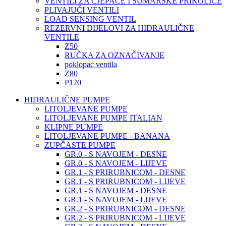
VENTILI ZA CJEPAČE I ŠUMARSKE PRIKOLICE
PLIVAJUČI VENTILI
LOAD SENSING VENTIL
REZERVNI DIJELOVI ZA HIDRAULIČNE
VENTILE
Z50
RUČKA ZA OZNAČIVANJE
poklopac ventila
Z80
P120
HIDRAULIČNE PUMPE
LITOLJEVANE PUMPE
LITOLJEVANE PUMPE ITALIAN
KLIPNE PUMPE
LITOLJEVANE PUMPE - BANANA
ZUPČASTE PUMPE
GR.0 - S NAVOJEM - DESNE
GR.0 - S NAVOJEM - LIJEVE
GR.1 - S PRIRUBNICOM - DESNE
GR.1 - S PRIRUBNICOM - LIJEVE
GR.1 - S NAVOJEM - DESNE
GR.1 - S NAVOJEM - LIJEVE
GR.2 - S PRIRUBNICOM - DESNE
GR.2 - S PRIRUBNICOM - LIJEVE