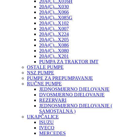
20A(C)...X016H
20A(C)...X030
20A(C)...X066
20A(C)...X085G
20A(C)...X102
20A(C)...X007
20A(C)...X224
20A(C)...X205
20A(C)...X086
20A(C)...X080
20A(C)...X201
PUMPA ZA TRAKTOR IMT
OSTALE PUMPE
NSZ PUMPE
PUMPE ZA PREPUMPAVANJE
RUČNE PUMPE
JEDNOSMJERNO DJELOVANJE
DVOSMJERNO DJELOVANJE
REZERVARI
JEDNOSMJERNO DJELOVANJE (
SAMOSTALNA )
UKAPČALICE
ISUZU
IVECO
MERCEDES