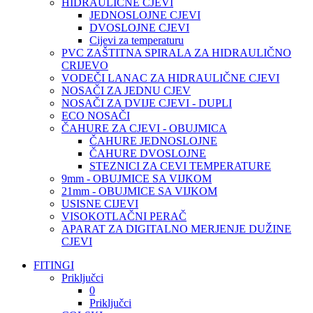
HIDRAULIČNE CJEVI
JEDNOSLOJNE CJEVI
DVOSLOJNE CJEVI
Cijevi za temperaturu
PVC ZAŠTITNA SPIRALA ZA HIDRAULIČNO
CRIJEVO
VODEČI LANAC ZA HIDRAULIČNE CJEVI
NOSAČI ZA JEDNU CJEV
NOSAČI ZA DVIJE CJEVI - DUPLI
ECO NOSAČI
ČAHURE ZA CJEVI - OBUJMICA
ČAHURE JEDNOSLOJNE
ČAHURE DVOSLOJNE
STEZNICI ZA CEVI TEMPERATURE
9mm - OBUJMICE SA VIJKOM
21mm - OBUJMICE SA VIJKOM
USISNE CIJEVI
VISOKOTLAČNI PERAČ
APARAT ZA DIGITALNO MERJENJE DUŽINE
CJEVI
FITINGI
Priključci
0
Priključci