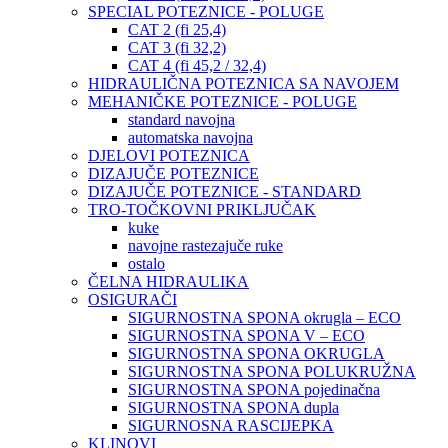
SPECIAL POTEZNICE - POLUGE
CAT 2 (fi 25,4)
CAT 3 (fi 32,2)
CAT 4 (fi 45,2 / 32,4)
HIDRAULIČNA POTEZNICA SA NAVOJEM
MEHANIČKE POTEZNICE - POLUGE
standard navojna
automatska navojna
DJELOVI POTEZNICA
DIZAJUČE POTEZNICE
DIZAJUČE POTEZNICE - STANDARD
TRO-TOČKOVNI PRIKLJUČAK
kuke
navojne rastezajuče ruke
ostalo
ČELNA HIDRAULIKA
OSIGURAČI
SIGURNOSTNA SPONA okrugla – ECO
SIGURNOSTNA SPONA V – ECO
SIGURNOSTNA SPONA OKRUGLA
SIGURNOSTNA SPONA POLUKRUŽNA
SIGURNOSTNA SPONA pojedinačna
SIGURNOSTNA SPONA dupla
SIGURNOSNA RASCIJEPKA
KLINOVI