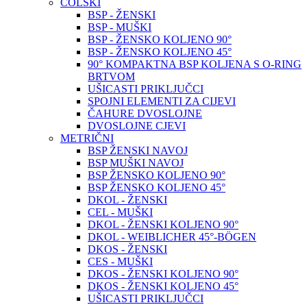
COLSKI
BSP - ŽENSKI
BSP - MUŠKI
BSP - ŽENSKO KOLJENO 90°
BSP - ŽENSKO KOLJENO 45°
90° KOMPAKTNA BSP KOLJENA S O-RING
BRTVOM
UŠICASTI PRIKLJUČCI
SPOJNI ELEMENTI ZA CIJEVI
ČAHURE DVOSLOJNE
DVOSLOJNE CJEVI
METRIČNI
BSP ŽENSKI NAVOJ
BSP MUŠKI NAVOJ
BSP ŽENSKO KOLJENO 90°
BSP ŽENSKO KOLJENO 45°
DKOL - ŽENSKI
CEL - MUŠKI
DKOL - ŽENSKI KOLJENO 90°
DKOL - WEIBLICHER 45°-BÖGEN
DKOS - ŽENSKI
CES - MUŠKI
DKOS - ŽENSKI KOLJENO 90°
DKOS - ŽENSKI KOLJENO 45°
UŠICASTI PRIKLJUČCI