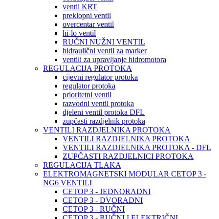
ventil KRT
preklopni ventil
overcentar ventil
hi-lo ventil
RUČNI NUŽNI VENTIL
hidraulični ventil za marker
ventili za upravljanje hidromotora
REGULACIJA PROTOKA
cijevni regulator protoka
regulator protoka
prioritetni ventil
razvodni ventil protoka
djeleni ventil protoka DFL
zupčasti razdjelnik protoka
VENTILI RAZDJELNIKA PROTOKA
VENTILI RAZDJELNIKA PROTOKA
VENTILI RAZDJELNIKA PROTOKA - DFL
ZUPČASTI RAZDJELNICI PROTOKA
REGULACIJA TLAKA
ELEKTROMAGNETSKI MODULAR CETOP 3 -
NG6 VENTILI
CETOP 3 - JEDNORADNI
CETOP 3 - DVORADNI
CETOP 3 - RUČNI
CETOP 3 - RUČNI I ELEKTRIČNI