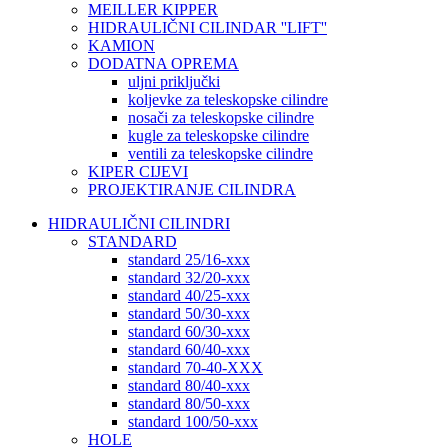
MEILLER KIPPER
HIDRAULIČNI CILINDAR ''LIFT''
KAMION
DODATNA OPREMA
uljni priključki
koljevke za teleskopske cilindre
nosači za teleskopske cilindre
kugle za teleskopske cilindre
ventili za teleskopske cilindre
KIPER CIJEVI
PROJEKTIRANJE CILINDRA
HIDRAULIČNI CILINDRI
STANDARD
standard 25/16-xxx
standard 32/20-xxx
standard 40/25-xxx
standard 50/30-xxx
standard 60/30-xxx
standard 60/40-xxx
standard 70-40-XXX
standard 80/40-xxx
standard 80/50-xxx
standard 100/50-xxx
HOLE