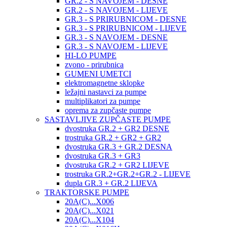
GR.2 - S NAVOJEM - DESNE
GR.2 - S NAVOJEM - LIJEVE
GR.3 - S PRIRUBNICOM - DESNE
GR.3 - S PRIRUBNICOM - LIJEVE
GR.3 - S NAVOJEM - DESNE
GR.3 - S NAVOJEM - LIJEVE
HI-LO PUMPE
zvono - prirubnica
GUMENI UMETCI
elektromagnetne sklopke
ležajni nastavci za pumpe
multiplikatori za pumpe
oprema za zupčaste pumpe
SASTAVLJIVE ZUPČASTE PUMPE
dvostruka GR.2 + GR2 DESNE
trostruka GR.2 + GR2 + GR2
dvostruka GR.3 + GR.2 DESNA
dvostruka GR.3 + GR3
dvostruka GR.2 + GR2 LIJEVE
trostruka GR.2+GR.2+GR.2 - LIJEVE
dupla GR.3 + GR.2 LIJEVA
TRAKTORSKE PUMPE
20A(C)...X006
20A(C)...X021
20A(C)...X104