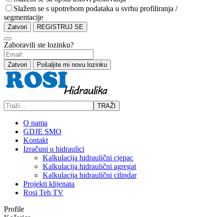
Slažem se s upotrebom podataka u svrhu profiliranja /
segmentacije
Zatvori
REGISTRUJ SE
Zaboravili ste lozinku?
Zatvori
Pošaljite mi novu lozinku
TRAŽI
O nama
GDJE SMO
Kontakt
Izračuni u hidraulici
Kalkulacija hidraulični cjepac
Kalkulacija hidraulični agregat
Kalkulacija hidraulični cilindar
Projekti klijenata
Rosi Teh TV
Profile