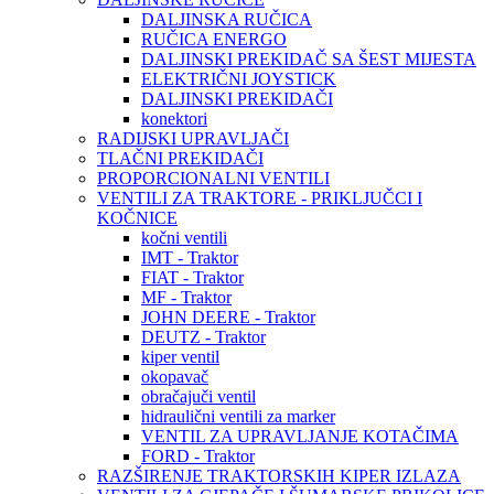
DALJINSKA RUČICA
RUČICA ENERGO
DALJINSKI PREKIDAČ SA ŠEST MIJESTA
ELEKTRIČNI JOYSTICK
DALJINSKI PREKIDAČI
konektori
RADIJSKI UPRAVLJAČI
TLAČNI PREKIDAČI
PROPORCIONALNI VENTILI
VENTILI ZA TRAKTORE - PRIKLJUČCI I
KOČNICE
kočni ventili
IMT - Traktor
FIAT - Traktor
MF - Traktor
JOHN DEERE - Traktor
DEUTZ - Traktor
kiper ventil
okopavač
obračajuči ventil
hidraulični ventili za marker
VENTIL ZA UPRAVLJANJE KOTAČIMA
FORD - Traktor
RAZŠIRENJE TRAKTORSKIH KIPER IZLAZA