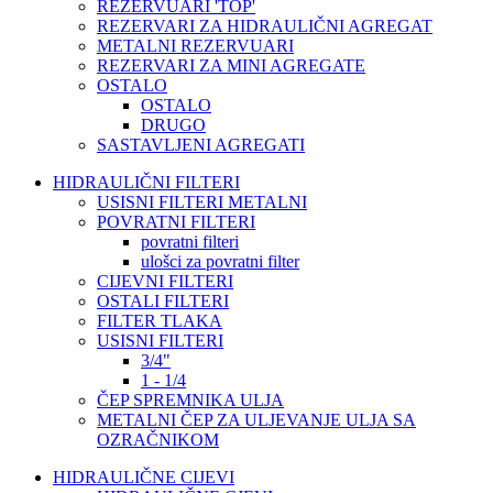
REZERVUARI 'TOP'
REZERVARI ZA HIDRAULIČNI AGREGAT
METALNI REZERVUARI
REZERVARI ZA MINI AGREGATE
OSTALO
OSTALO
DRUGO
SASTAVLJENI AGREGATI
HIDRAULIČNI FILTERI
USISNI FILTERI METALNI
POVRATNI FILTERI
povratni filteri
ulošci za povratni filter
CIJEVNI FILTERI
OSTALI FILTERI
FILTER TLAKA
USISNI FILTERI
3/4"
1 - 1/4
ČEP SPREMNIKA ULJA
METALNI ČEP ZA ULJEVANJE ULJA SA
OZRAČNIKOM
HIDRAULIČNE CIJEVI