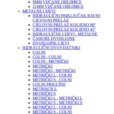
9MM VIJČANE OBUJMICE
21MM VIJČANE OBUJMICE
METALNE CIJEVI
HIDRAULIČNI PRIKLJUČAK RAVNI
CJEVOvNI PRELAZ
CJELOVNI PRELAZ KOLJENO 90°
CJELOVNI PRELAZ KOLJENO 45°
HIDRAULIČNE CIJEVI - METALNE
ČAHURE DVOSLOJNE
DVOSLOJNE CJEVI
HIDRAULIČNI DVOVIJAČNIKI
COLNI
COLNI - COLNI
COLNI - METRIČKI
METRIČKI
METRIČKI - METRIČKI
METRIČKI L - COLNI
METRIČKI S - COLNI
COLNI PRIGUŠNI
METRISCH L
METRIČKI S
METRIČKI L - METRIČKI L
METRIČKI S - METRIČKI S
METRIČKI L - COLNI
METRIČKI S - COLNI