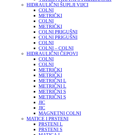
HIDRAULIČNI ŠUPLJI VIJCI
COLNI
METRIČKI
COLNI
METRIČKI
COLNI PRIGUŠNI
COLNI PRIGUŠNI
COLNI
COLNI – COLNI
HIDRAULIČNI ČEPOVI
COLNI
COLNI
METRIČKI
METRIČKI
METRIČNI L
METRIČNI L
METRIČNI S
METRIČNI S
JIC
JIC
MAGNETNI COLNI
MATICE I PRSTENI
PRSTENI L
PRSTENI S
MATICA L