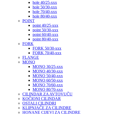
hole 40/25-xxx
hole 50/30-xxx
hole 70/40-xxx
hole 80/40-xxx
POINT
point 40/25-xxx
point 50/30-xxx
point 60/40-xxx
point 80/40-xxx
FORK
FORK 50/30-xxx
FORK 70/40-xxx
FLANGE
MONO
MONO 30/25-xxx
MONO 40/30-xxx
MONO 50/40-xxx
MONO 60/50-xxx
MONO 70/60-xxx
MONO 80/70-xxx
CILINDAR ZA AVTOVUČU
KOČIONI CILINDAR
OSTALI CILINDRI
KLIPNJAČE ZA CILINDRE
HONANE CIJEVI ZA CILINDRE