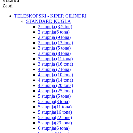
Košarica
Zapri
TELESKOPSKI - KIPER CILINDRI
STANDARD KUGLA
2 stupnja (3,5 ton)
2 stupnja(6 tona)
2 stupnja (9 tona)
2 stupnja (13 tona)
3 stupnja (5 tona)
3 stupnja (8 tona)
3 stupnja (11 tona)
3 stupnja (16 tona)
4 stupnja (7 tona)
4 stupnja (10 tona)
4 stupnja (14 tona)
4 stupnja (20 tona)
4 stupnja (25 tona)
5 stupnja (5 tona)
5 stupnja(8 tona)
5 stupnja(11 tona)
5 stupnja(16 tona)
5 stupnja(22 tone)
5 stupnja(29 tona)
6 stupnja(6 tona)