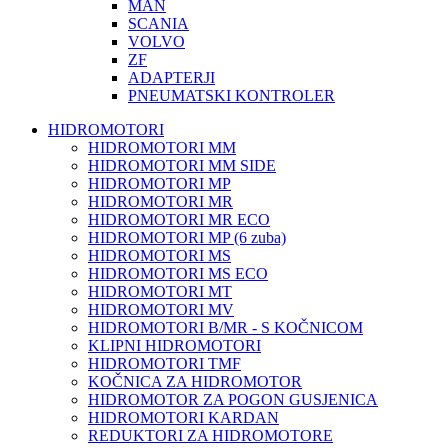
MAN
SCANIA
VOLVO
ZF
ADAPTERJI
PNEUMATSKI KONTROLER
HIDROMOTORI
HIDROMOTORI MM
HIDROMOTORI MM SIDE
HIDROMOTORI MP
HIDROMOTORI MR
HIDROMOTORI MR ECO
HIDROMOTORI MP (6 zuba)
HIDROMOTORI MS
HIDROMOTORI MS ECO
HIDROMOTORI MT
HIDROMOTORI MV
HIDROMOTORI B/MR - S KOČNICOM
KLIPNI HIDROMOTORI
HIDROMOTORI TMF
KOČNICA ZA HIDROMOTOR
HIDROMOTOR ZA POGON GUSJENICA
HIDROMOTORI KARDAN
REDUKTORI ZA HIDROMOTORE