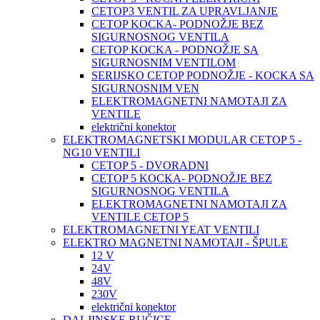
CETOP3 VENTIL ZA UPRAVLJANJE
CETOP KOCKA- PODNOŽJE BEZ
SIGURNOSNOG VENTILA
CETOP KOCKA - PODNOŽJE SA
SIGURNOSNIM VENTILOM
SERIJSKO CETOP PODNOŽJE - KOCKA SA
SIGURNOSNIM VEN
ELEKTROMAGNETNI NAMOTAJI ZA
VENTILE
električni konektor
ELEKTROMAGNETSKI MODULAR CETOP 5 -
NG10 VENTILI
CETOP 5 - DVORADNI
CETOP 5 KOCKA- PODNOŽJE BEZ
SIGURNOSNOG VENTILA
ELEKTROMAGNETNI NAMOTAJI ZA
VENTILE CETOP 5
ELEKTROMAGNETNI YEAT VENTILI
ELEKTRO MAGNETNI NAMOTAJI - ŠPULE
12 V
24V
48V
230V
električni konektor
DALJINSKE RUČICE