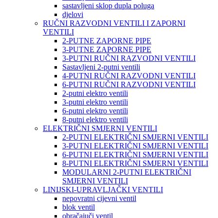
sastavljeni sklop dupla poluga
djelovi
RUČNI RAZVODNI VENTILI I ZAPORNI
VENTILI
2-PUTNE ZAPORNE PIPE
3-PUTNE ZAPORNE PIPE
3-PUTNI RUČNI RAZVODNI VENTILI
Sastavljeni 2-putni ventili
4-PUTNI RUČNI RAZVODNI VENTILI
6-PUTNI RUČNI RAZVODNI VENTILI
2-putni elektro ventili
3-putni elektro ventili
6-putni elektro ventili
8-putni elektro ventili
ELEKTRIČNI SMJERNI VENTILI
2-PUTNI ELEKTRIČNI SMJERNI VENTILI
3-PUTNI ELEKTRIČNI SMJERNI VENTILI
6-PUTNI ELEKTRIČNI SMJERNI VENTILI
8-PUTNI ELEKTRIČNI SMJERNI VENTILI
MODULARNI 2-PUTNI ELEKTRIČNI
SMJERNI VENTILI
LINIJSKI-UPRAVLJAČKI VENTILI
nepovratni cijevni ventil
blok ventil
obračajuči ventil