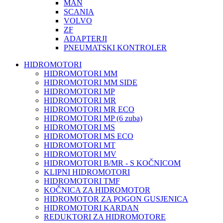
MAN
SCANIA
VOLVO
ZF
ADAPTERJI
PNEUMATSKI KONTROLER
HIDROMOTORI
HIDROMOTORI MM
HIDROMOTORI MM SIDE
HIDROMOTORI MP
HIDROMOTORI MR
HIDROMOTORI MR ECO
HIDROMOTORI MP (6 zuba)
HIDROMOTORI MS
HIDROMOTORI MS ECO
HIDROMOTORI MT
HIDROMOTORI MV
HIDROMOTORI B/MR - S KOČNICOM
KLIPNI HIDROMOTORI
HIDROMOTORI TMF
KOČNICA ZA HIDROMOTOR
HIDROMOTOR ZA POGON GUSJENICA
HIDROMOTORI KARDAN
REDUKTORI ZA HIDROMOTORE