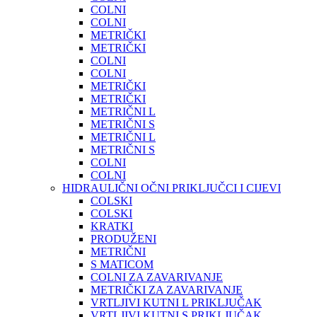
COLNI
COLNI
METRIČKI
METRIČKI
COLNI
COLNI
METRIČKI
METRIČKI
METRIČNI L
METRIČNI S
METRIČNI L
METRIČNI S
COLNI
COLNI
HIDRAULIČNI OČNI PRIKLJUČCI I CIJEVI
COLSKI
COLSKI
KRATKI
PRODUŽENI
METRIČNI
S MATICOM
COLNI ZA ZAVARIVANJE
METRIČKI ZA ZAVARIVANJE
VRTLJIVI KUTNI L PRIKLJUČAK
VRTLJIVI KUTNI S PRIKLJUČAK