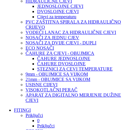
HIDRAULIČNE CJEVI
JEDNOSLOJNE CJEVI
DVOSLOJNE CJEVI
Cijevi za temperaturu
PVC ZAŠTITNA SPIRALA ZA HIDRAULIČNO
CRIJEVO
VODEČI LANAC ZA HIDRAULIČNE CJEVI
NOSAČI ZA JEDNU CJEV
NOSAČI ZA DVIJE CJEVI - DUPLI
ECO NOSAČI
ČAHURE ZA CJEVI - OBUJMICA
ČAHURE JEDNOSLOJNE
ČAHURE DVOSLOJNE
STEZNICI ZA CEVI TEMPERATURE
9mm - OBUJMICE SA VIJKOM
21mm - OBUJMICE SA VIJKOM
USISNE CIJEVI
VISOKOTLAČNI PERAČ
APARAT ZA DIGITALNO MERJENJE DUŽINE
CJEVI
FITINGI
Priključci
0
Priključci