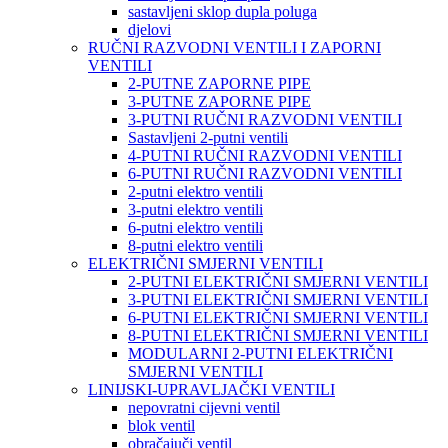
sastavljeni sklop dupla poluga
djelovi
RUČNI RAZVODNI VENTILI I ZAPORNI
VENTILI
2-PUTNE ZAPORNE PIPE
3-PUTNE ZAPORNE PIPE
3-PUTNI RUČNI RAZVODNI VENTILI
Sastavljeni 2-putni ventili
4-PUTNI RUČNI RAZVODNI VENTILI
6-PUTNI RUČNI RAZVODNI VENTILI
2-putni elektro ventili
3-putni elektro ventili
6-putni elektro ventili
8-putni elektro ventili
ELEKTRIČNI SMJERNI VENTILI
2-PUTNI ELEKTRIČNI SMJERNI VENTILI
3-PUTNI ELEKTRIČNI SMJERNI VENTILI
6-PUTNI ELEKTRIČNI SMJERNI VENTILI
8-PUTNI ELEKTRIČNI SMJERNI VENTILI
MODULARNI 2-PUTNI ELEKTRIČNI
SMJERNI VENTILI
LINIJSKI-UPRAVLJAČKI VENTILI
nepovratni cijevni ventil
blok ventil
obračajuči ventil