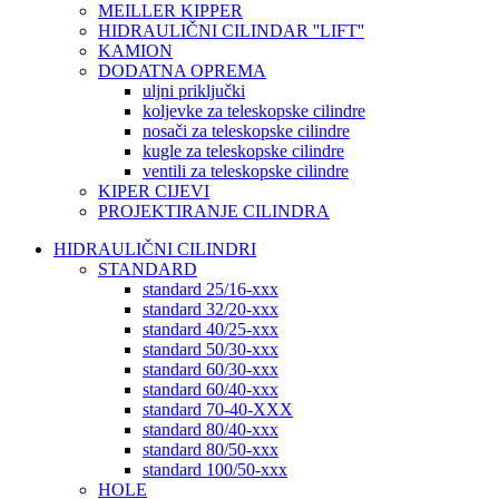
MEILLER KIPPER
HIDRAULIČNI CILINDAR ''LIFT''
KAMION
DODATNA OPREMA
uljni priključki
koljevke za teleskopske cilindre
nosači za teleskopske cilindre
kugle za teleskopske cilindre
ventili za teleskopske cilindre
KIPER CIJEVI
PROJEKTIRANJE CILINDRA
HIDRAULIČNI CILINDRI
STANDARD
standard 25/16-xxx
standard 32/20-xxx
standard 40/25-xxx
standard 50/30-xxx
standard 60/30-xxx
standard 60/40-xxx
standard 70-40-XXX
standard 80/40-xxx
standard 80/50-xxx
standard 100/50-xxx
HOLE