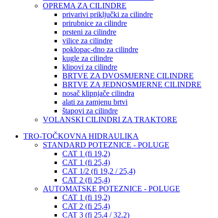
OPREMA ZA CILINDRE
privarivi priključki za cilindre
prirubnice za cilindre
prsteni za cilindre
vilice za cilindre
poklopac-dno za cilindre
kugle za cilindre
klipovi za cilindre
BRTVE ZA DVOSMJERNE CILINDRE
BRTVE ZA JEDNOSMJERNE CILINDRE
nosač klipnjače cilindra
alati za zamjenu brtvi
štapovi za cilindre
VOLANSKI CILINDRI ZA TRAKTORE
TRO-TOČKOVNA HIDRAULIKA
STANDARD POTEZNICE - POLUGE
CAT 1 (fi 19,2)
CAT 1 (fi 25,4)
CAT 1/2 (fi 19,2 / 25,4)
CAT 2 (fi 25,4)
AUTOMATSKE POTEZNICE - POLUGE
CAT 1 (fi 19,2)
CAT 2 (fi 25,4)
CAT 3 (fi 25,4 / 32,2)