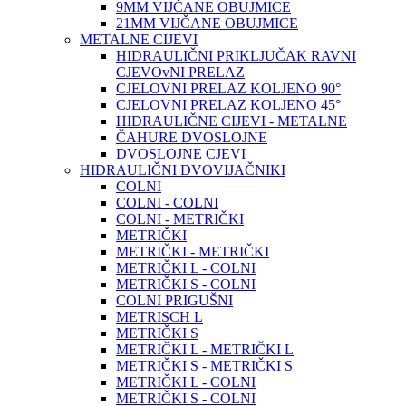
9MM VIJČANE OBUJMICE
21MM VIJČANE OBUJMICE
METALNE CIJEVI
HIDRAULIČNI PRIKLJUČAK RAVNI
CJEVOvNI PRELAZ
CJELOVNI PRELAZ KOLJENO 90°
CJELOVNI PRELAZ KOLJENO 45°
HIDRAULIČNE CIJEVI - METALNE
ČAHURE DVOSLOJNE
DVOSLOJNE CJEVI
HIDRAULIČNI DVOVIJAČNIKI
COLNI
COLNI - COLNI
COLNI - METRIČKI
METRIČKI
METRIČKI - METRIČKI
METRIČKI L - COLNI
METRIČKI S - COLNI
COLNI PRIGUŠNI
METRISCH L
METRIČKI S
METRIČKI L - METRIČKI L
METRIČKI S - METRIČKI S
METRIČKI L - COLNI
METRIČKI S - COLNI