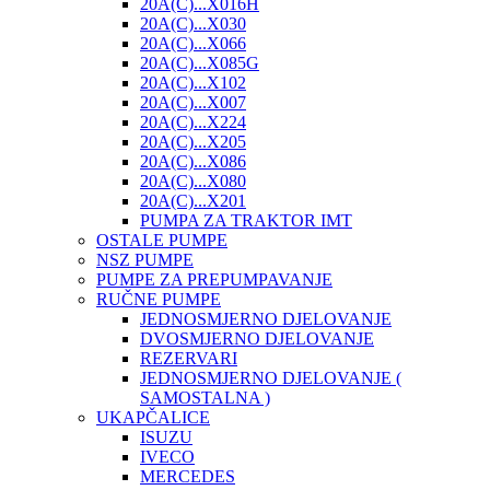
20A(C)...X016H
20A(C)...X030
20A(C)...X066
20A(C)...X085G
20A(C)...X102
20A(C)...X007
20A(C)...X224
20A(C)...X205
20A(C)...X086
20A(C)...X080
20A(C)...X201
PUMPA ZA TRAKTOR IMT
OSTALE PUMPE
NSZ PUMPE
PUMPE ZA PREPUMPAVANJE
RUČNE PUMPE
JEDNOSMJERNO DJELOVANJE
DVOSMJERNO DJELOVANJE
REZERVARI
JEDNOSMJERNO DJELOVANJE (
SAMOSTALNA )
UKAPČALICE
ISUZU
IVECO
MERCEDES