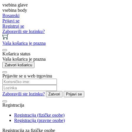
vsebina glave
vsebina body
Bosanski
Prijavi se
Registruj se
Zaboravili ste lozinku?
Vaša košarica je prazna
Košarica status
Vaša košarica je prazna
Zatvori košaricu
Prijavite se u web trgovinu
Zaboravili ste lozinku?
Zatvori
Prijavi se
Registracija
Registracija (fizičke osobe)
Registracija (pravne osobe)
Registracija za fizičke osobe