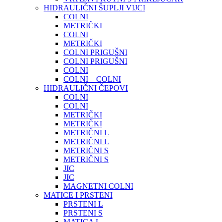
HIDRAULIČNI ŠUPLJI VIJCI
COLNI
METRIČKI
COLNI
METRIČKI
COLNI PRIGUŠNI
COLNI PRIGUŠNI
COLNI
COLNI – COLNI
HIDRAULIČNI ČEPOVI
COLNI
COLNI
METRIČKI
METRIČKI
METRIČNI L
METRIČNI L
METRIČNI S
METRIČNI S
JIC
JIC
MAGNETNI COLNI
MATICE I PRSTENI
PRSTENI L
PRSTENI S
MATICA L