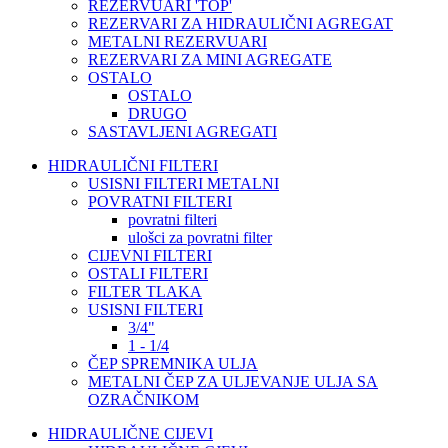
REZERVUARI 'TOP'
REZERVARI ZA HIDRAULIČNI AGREGAT
METALNI REZERVUARI
REZERVARI ZA MINI AGREGATE
OSTALO
OSTALO
DRUGO
SASTAVLJENI AGREGATI
HIDRAULIČNI FILTERI
USISNI FILTERI METALNI
POVRATNI FILTERI
povratni filteri
ulošci za povratni filter
CIJEVNI FILTERI
OSTALI FILTERI
FILTER TLAKA
USISNI FILTERI
3/4"
1 - 1/4
ČEP SPREMNIKA ULJA
METALNI ČEP ZA ULJEVANJE ULJA SA
OZRAČNIKOM
HIDRAULIČNE CIJEVI