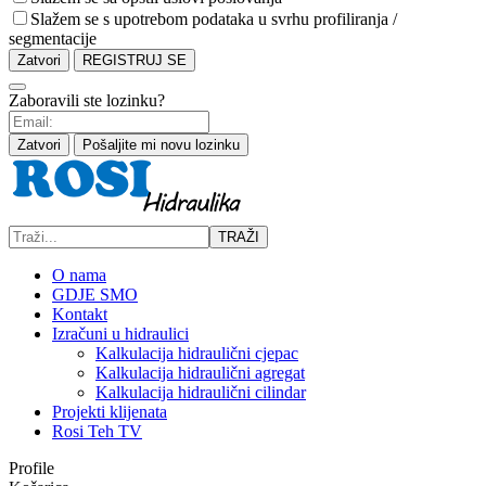
Slažem se s upotrebom podataka u svrhu profiliranja /
segmentacije
Zatvori
REGISTRUJ SE
Zaboravili ste lozinku?
Zatvori
Pošaljite mi novu lozinku
TRAŽI
O nama
GDJE SMO
Kontakt
Izračuni u hidraulici
Kalkulacija hidraulični cjepac
Kalkulacija hidraulični agregat
Kalkulacija hidraulični cilindar
Projekti klijenata
Rosi Teh TV
Profile