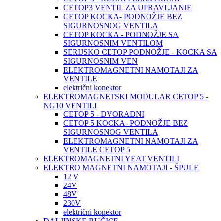
CETOP3 VENTIL ZA UPRAVLJANJE
CETOP KOCKA- PODNOŽJE BEZ
SIGURNOSNOG VENTILA
CETOP KOCKA - PODNOŽJE SA
SIGURNOSNIM VENTILOM
SERIJSKO CETOP PODNOŽJE - KOCKA SA
SIGURNOSNIM VEN
ELEKTROMAGNETNI NAMOTAJI ZA
VENTILE
električni konektor
ELEKTROMAGNETSKI MODULAR CETOP 5 -
NG10 VENTILI
CETOP 5 - DVORADNI
CETOP 5 KOCKA- PODNOŽJE BEZ
SIGURNOSNOG VENTILA
ELEKTROMAGNETNI NAMOTAJI ZA
VENTILE CETOP 5
ELEKTROMAGNETNI YEAT VENTILI
ELEKTRO MAGNETNI NAMOTAJI - ŠPULE
12 V
24V
48V
230V
električni konektor
DALJINSKE RUČICE