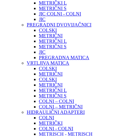
METRIČKI L
METRIČNI S
JIC COLNI - COLNI
JIC
PREGRADNI DVOVIJAČNICI
COLSKI
METRIČNI
METRIČNI L
METRIČNI S
JIC
PREGRADNA MATICA
VRTLJIVA MATICA
COLSKI
METRIČNI
COLSKI
METRIČNI
METRIČNI L
METRIČNI S
COLNI – COLNI
COLNI – METRIČNI
HIDRAULIČNI ADAPTERI
COLNI
METRIČKI
COLNI - COLNI
METRISCH - METRISCH