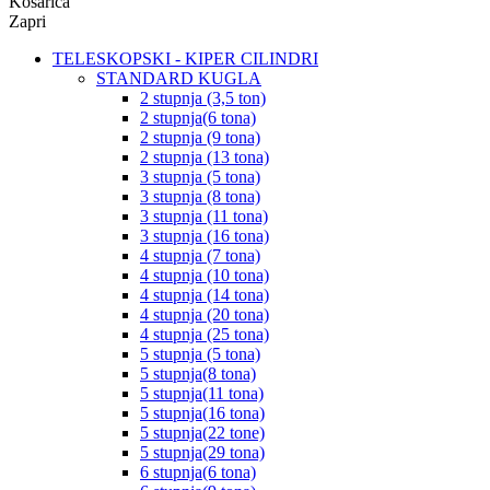
Košarica
Zapri
TELESKOPSKI - KIPER CILINDRI
STANDARD KUGLA
2 stupnja (3,5 ton)
2 stupnja(6 tona)
2 stupnja (9 tona)
2 stupnja (13 tona)
3 stupnja (5 tona)
3 stupnja (8 tona)
3 stupnja (11 tona)
3 stupnja (16 tona)
4 stupnja (7 tona)
4 stupnja (10 tona)
4 stupnja (14 tona)
4 stupnja (20 tona)
4 stupnja (25 tona)
5 stupnja (5 tona)
5 stupnja(8 tona)
5 stupnja(11 tona)
5 stupnja(16 tona)
5 stupnja(22 tone)
5 stupnja(29 tona)
6 stupnja(6 tona)