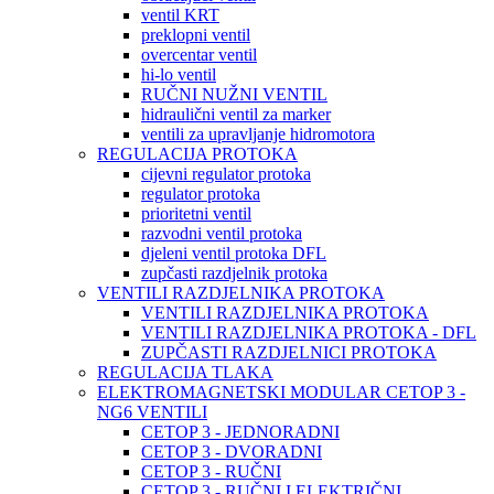
ventil KRT
preklopni ventil
overcentar ventil
hi-lo ventil
RUČNI NUŽNI VENTIL
hidraulični ventil za marker
ventili za upravljanje hidromotora
REGULACIJA PROTOKA
cijevni regulator protoka
regulator protoka
prioritetni ventil
razvodni ventil protoka
djeleni ventil protoka DFL
zupčasti razdjelnik protoka
VENTILI RAZDJELNIKA PROTOKA
VENTILI RAZDJELNIKA PROTOKA
VENTILI RAZDJELNIKA PROTOKA - DFL
ZUPČASTI RAZDJELNICI PROTOKA
REGULACIJA TLAKA
ELEKTROMAGNETSKI MODULAR CETOP 3 -
NG6 VENTILI
CETOP 3 - JEDNORADNI
CETOP 3 - DVORADNI
CETOP 3 - RUČNI
CETOP 3 - RUČNI I ELEKTRIČNI