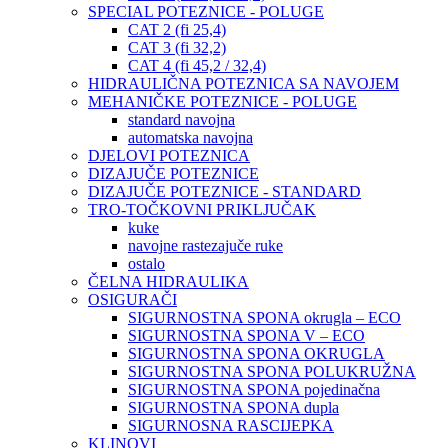
SPECIAL POTEZNICE - POLUGE
CAT 2 (fi 25,4)
CAT 3 (fi 32,2)
CAT 4 (fi 45,2 / 32,4)
HIDRAULIČNA POTEZNICA SA NAVOJEM
MEHANIČKE POTEZNICE - POLUGE
standard navojna
automatska navojna
DJELOVI POTEZNICA
DIZAJUČE POTEZNICE
DIZAJUČE POTEZNICE - STANDARD
TRO-TOČKOVNI PRIKLJUČAK
kuke
navojne rastezajuče ruke
ostalo
ČELNA HIDRAULIKA
OSIGURAČI
SIGURNOSTNA SPONA okrugla – ECO
SIGURNOSTNA SPONA V – ECO
SIGURNOSTNA SPONA OKRUGLA
SIGURNOSTNA SPONA POLUKRUŽNA
SIGURNOSTNA SPONA pojedinačna
SIGURNOSTNA SPONA dupla
SIGURNOSNA RASCIJEPKA
KLINOVI