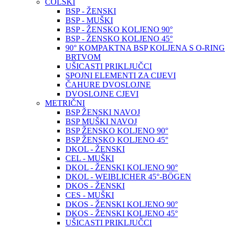
COLSKI
BSP - ŽENSKI
BSP - MUŠKI
BSP - ŽENSKO KOLJENO 90°
BSP - ŽENSKO KOLJENO 45°
90° KOMPAKTNA BSP KOLJENA S O-RING
BRTVOM
UŠICASTI PRIKLJUČCI
SPOJNI ELEMENTI ZA CIJEVI
ČAHURE DVOSLOJNE
DVOSLOJNE CJEVI
METRIČNI
BSP ŽENSKI NAVOJ
BSP MUŠKI NAVOJ
BSP ŽENSKO KOLJENO 90°
BSP ŽENSKO KOLJENO 45°
DKOL - ŽENSKI
CEL - MUŠKI
DKOL - ŽENSKI KOLJENO 90°
DKOL - WEIBLICHER 45°-BÖGEN
DKOS - ŽENSKI
CES - MUŠKI
DKOS - ŽENSKI KOLJENO 90°
DKOS - ŽENSKI KOLJENO 45°
UŠICASTI PRIKLJUČCI