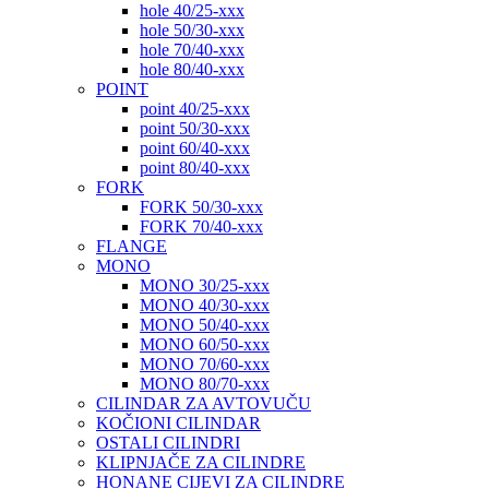
hole 40/25-xxx
hole 50/30-xxx
hole 70/40-xxx
hole 80/40-xxx
POINT
point 40/25-xxx
point 50/30-xxx
point 60/40-xxx
point 80/40-xxx
FORK
FORK 50/30-xxx
FORK 70/40-xxx
FLANGE
MONO
MONO 30/25-xxx
MONO 40/30-xxx
MONO 50/40-xxx
MONO 60/50-xxx
MONO 70/60-xxx
MONO 80/70-xxx
CILINDAR ZA AVTOVUČU
KOČIONI CILINDAR
OSTALI CILINDRI
KLIPNJAČE ZA CILINDRE
HONANE CIJEVI ZA CILINDRE