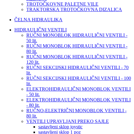
TROTOČKOVNE PALETNE VILE
TRAKTORSKA TROTOČKOVNA DIZALICA
ČELNA HIDRAULIKA
HIDRAULIČNI VENTILI
RUČNI MONOBLOK HIDRAULIČNI VENTILI -
50 lit.
RUČNI MONOBLOK HIDRAULIČNI VENTILI -
80 lit.
RUČNI MONOBLOK HIDRAULIČNI VENTILI -
120 lit.
RUČNI SEKCIJSKI HIDRAULIČNI VENTILI - 70
lit.
RUČNI SEKCIJSKI HIDRAULIČNI VENTILI - 100
lit.
ELEKTROHIDRAULIČNI MONOBLOK VENTILI
- 50 lit.
ELEKTROHIDRAULIČNI MONOBLOK VENTILI
- 80 lit.
RUČNO-ELEKTRIČNI MONOBLOK VENTILI -
80 lit.
VENTILI UPRAVLJANI PREKO SAJLE
sastavljeni sklop joystic
sastavljeni sklop 1 poz