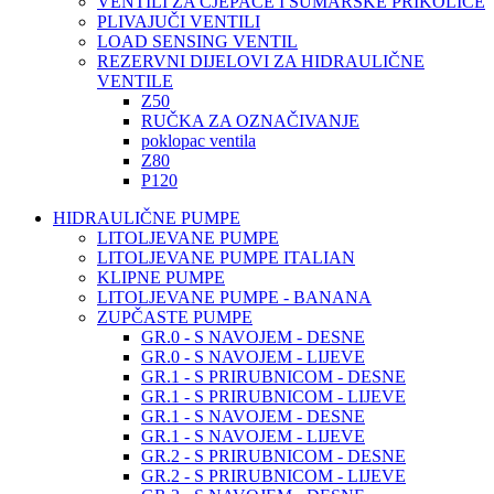
VENTILI ZA CJEPAČE I ŠUMARSKE PRIKOLICE
PLIVAJUČI VENTILI
LOAD SENSING VENTIL
REZERVNI DIJELOVI ZA HIDRAULIČNE
VENTILE
Z50
RUČKA ZA OZNAČIVANJE
poklopac ventila
Z80
P120
HIDRAULIČNE PUMPE
LITOLJEVANE PUMPE
LITOLJEVANE PUMPE ITALIAN
KLIPNE PUMPE
LITOLJEVANE PUMPE - BANANA
ZUPČASTE PUMPE
GR.0 - S NAVOJEM - DESNE
GR.0 - S NAVOJEM - LIJEVE
GR.1 - S PRIRUBNICOM - DESNE
GR.1 - S PRIRUBNICOM - LIJEVE
GR.1 - S NAVOJEM - DESNE
GR.1 - S NAVOJEM - LIJEVE
GR.2 - S PRIRUBNICOM - DESNE
GR.2 - S PRIRUBNICOM - LIJEVE