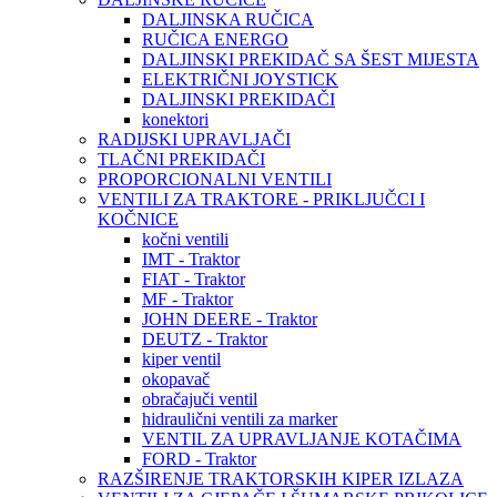
DALJINSKA RUČICA
RUČICA ENERGO
DALJINSKI PREKIDAČ SA ŠEST MIJESTA
ELEKTRIČNI JOYSTICK
DALJINSKI PREKIDAČI
konektori
RADIJSKI UPRAVLJAČI
TLAČNI PREKIDAČI
PROPORCIONALNI VENTILI
VENTILI ZA TRAKTORE - PRIKLJUČCI I
KOČNICE
kočni ventili
IMT - Traktor
FIAT - Traktor
MF - Traktor
JOHN DEERE - Traktor
DEUTZ - Traktor
kiper ventil
okopavač
obračajuči ventil
hidraulični ventili za marker
VENTIL ZA UPRAVLJANJE KOTAČIMA
FORD - Traktor
RAZŠIRENJE TRAKTORSKIH KIPER IZLAZA