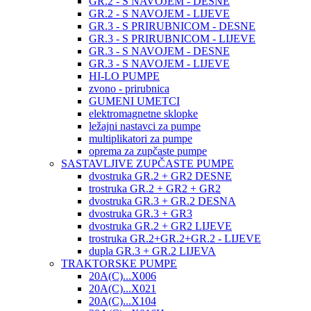
GR.2 - S NAVOJEM - DESNE
GR.2 - S NAVOJEM - LIJEVE
GR.3 - S PRIRUBNICOM - DESNE
GR.3 - S PRIRUBNICOM - LIJEVE
GR.3 - S NAVOJEM - DESNE
GR.3 - S NAVOJEM - LIJEVE
HI-LO PUMPE
zvono - prirubnica
GUMENI UMETCI
elektromagnetne sklopke
ležajni nastavci za pumpe
multiplikatori za pumpe
oprema za zupčaste pumpe
SASTAVLJIVE ZUPČASTE PUMPE
dvostruka GR.2 + GR2 DESNE
trostruka GR.2 + GR2 + GR2
dvostruka GR.3 + GR.2 DESNA
dvostruka GR.3 + GR3
dvostruka GR.2 + GR2 LIJEVE
trostruka GR.2+GR.2+GR.2 - LIJEVE
dupla GR.3 + GR.2 LIJEVA
TRAKTORSKE PUMPE
20A(C)...X006
20A(C)...X021
20A(C)...X104