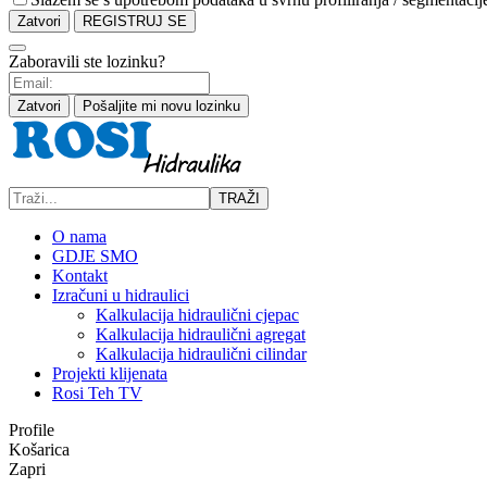
Zatvori
REGISTRUJ SE
Zaboravili ste lozinku?
Zatvori
Pošaljite mi novu lozinku
TRAŽI
O nama
GDJE SMO
Kontakt
Izračuni u hidraulici
Kalkulacija hidraulični cjepac
Kalkulacija hidraulični agregat
Kalkulacija hidraulični cilindar
Projekti klijenata
Rosi Teh TV
Profile
Košarica
Zapri