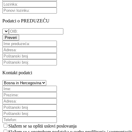
Podatci o PREDUZEĆU
Preveri
Kontakt podatci
Slažem se sa
opštii uslovi poslovanja
Slažem se s upotrebom podataka u svrhu profiliranja / segmentacij