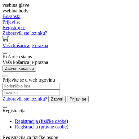
vsebina glave
vsebina body
Bosanski
Prijavi se
Registruj se
Zaboravili ste lozinku?
Vaša košarica je prazna
Košarica status
Vaša košarica je prazna
Zatvori košaricu
Prijavite se u web trgovinu
Zaboravili ste lozinku?
Zatvori
Prijavi se
Registracija
Registracija (fizičke osobe)
Registracija (pravne osobe)
Registracija za fizičke osobe