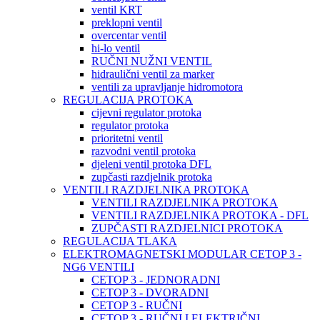
ventil KRT
preklopni ventil
overcentar ventil
hi-lo ventil
RUČNI NUŽNI VENTIL
hidraulični ventil za marker
ventili za upravljanje hidromotora
REGULACIJA PROTOKA
cijevni regulator protoka
regulator protoka
prioritetni ventil
razvodni ventil protoka
djeleni ventil protoka DFL
zupčasti razdjelnik protoka
VENTILI RAZDJELNIKA PROTOKA
VENTILI RAZDJELNIKA PROTOKA
VENTILI RAZDJELNIKA PROTOKA - DFL
ZUPČASTI RAZDJELNICI PROTOKA
REGULACIJA TLAKA
ELEKTROMAGNETSKI MODULAR CETOP 3 -
NG6 VENTILI
CETOP 3 - JEDNORADNI
CETOP 3 - DVORADNI
CETOP 3 - RUČNI
CETOP 3 - RUČNI I ELEKTRIČNI