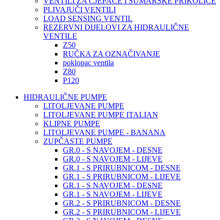
VENTILI ZA CJEPAČE I ŠUMARSKE PRIKOLICE
PLIVAJUČI VENTILI
LOAD SENSING VENTIL
REZERVNI DIJELOVI ZA HIDRAULIČNE
VENTILE
Z50
RUČKA ZA OZNAČIVANJE
poklopac ventila
Z80
P120
HIDRAULIČNE PUMPE
LITOLJEVANE PUMPE
LITOLJEVANE PUMPE ITALIAN
KLIPNE PUMPE
LITOLJEVANE PUMPE - BANANA
ZUPČASTE PUMPE
GR.0 - S NAVOJEM - DESNE
GR.0 - S NAVOJEM - LIJEVE
GR.1 - S PRIRUBNICOM - DESNE
GR.1 - S PRIRUBNICOM - LIJEVE
GR.1 - S NAVOJEM - DESNE
GR.1 - S NAVOJEM - LIJEVE
GR.2 - S PRIRUBNICOM - DESNE
GR.2 - S PRIRUBNICOM - LIJEVE