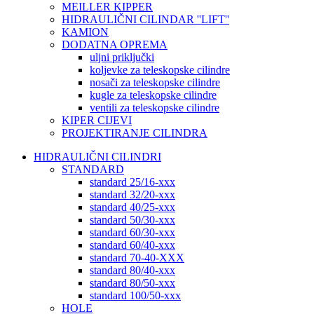
MEILLER KIPPER
HIDRAULIČNI CILINDAR ''LIFT''
KAMION
DODATNA OPREMA
uljni priključki
koljevke za teleskopske cilindre
nosači za teleskopske cilindre
kugle za teleskopske cilindre
ventili za teleskopske cilindre
KIPER CIJEVI
PROJEKTIRANJE CILINDRA
HIDRAULIČNI CILINDRI
STANDARD
standard 25/16-xxx
standard 32/20-xxx
standard 40/25-xxx
standard 50/30-xxx
standard 60/30-xxx
standard 60/40-xxx
standard 70-40-XXX
standard 80/40-xxx
standard 80/50-xxx
standard 100/50-xxx
HOLE