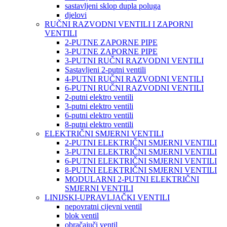
sastavljeni sklop dupla poluga
djelovi
RUČNI RAZVODNI VENTILI I ZAPORNI
VENTILI
2-PUTNE ZAPORNE PIPE
3-PUTNE ZAPORNE PIPE
3-PUTNI RUČNI RAZVODNI VENTILI
Sastavljeni 2-putni ventili
4-PUTNI RUČNI RAZVODNI VENTILI
6-PUTNI RUČNI RAZVODNI VENTILI
2-putni elektro ventili
3-putni elektro ventili
6-putni elektro ventili
8-putni elektro ventili
ELEKTRIČNI SMJERNI VENTILI
2-PUTNI ELEKTRIČNI SMJERNI VENTILI
3-PUTNI ELEKTRIČNI SMJERNI VENTILI
6-PUTNI ELEKTRIČNI SMJERNI VENTILI
8-PUTNI ELEKTRIČNI SMJERNI VENTILI
MODULARNI 2-PUTNI ELEKTRIČNI
SMJERNI VENTILI
LINIJSKI-UPRAVLJAČKI VENTILI
nepovratni cijevni ventil
blok ventil
obračajuči ventil