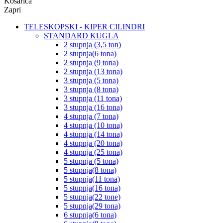
Košarica
Zapri
TELESKOPSKI - KIPER CILINDRI
STANDARD KUGLA
2 stupnja (3,5 ton)
2 stupnja(6 tona)
2 stupnja (9 tona)
2 stupnja (13 tona)
3 stupnja (5 tona)
3 stupnja (8 tona)
3 stupnja (11 tona)
3 stupnja (16 tona)
4 stupnja (7 tona)
4 stupnja (10 tona)
4 stupnja (14 tona)
4 stupnja (20 tona)
4 stupnja (25 tona)
5 stupnja (5 tona)
5 stupnja(8 tona)
5 stupnja(11 tona)
5 stupnja(16 tona)
5 stupnja(22 tone)
5 stupnja(29 tona)
6 stupnja(6 tona)