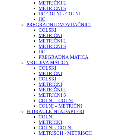
METRIČKI L
METRIČNI S
JIC COLNI - COLNI
JIC
PREGRADNI DVOVIJAČNICI
COLSKI
METRIČNI
METRIČNI L
METRIČNI S
JIC
PREGRADNA MATICA
VRTLJIVA MATICA
COLSKI
METRIČNI
COLSKI
METRIČNI
METRIČNI L
METRIČNI S
COLNI – COLNI
COLNI – METRIČNI
HIDRAULIČNI ADAPTERI
COLNI
METRIČKI
COLNI - COLNI
METRISCH - METRISCH