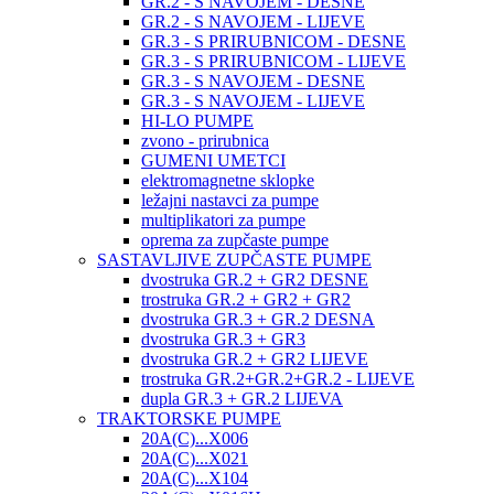
GR.2 - S NAVOJEM - DESNE
GR.2 - S NAVOJEM - LIJEVE
GR.3 - S PRIRUBNICOM - DESNE
GR.3 - S PRIRUBNICOM - LIJEVE
GR.3 - S NAVOJEM - DESNE
GR.3 - S NAVOJEM - LIJEVE
HI-LO PUMPE
zvono - prirubnica
GUMENI UMETCI
elektromagnetne sklopke
ležajni nastavci za pumpe
multiplikatori za pumpe
oprema za zupčaste pumpe
SASTAVLJIVE ZUPČASTE PUMPE
dvostruka GR.2 + GR2 DESNE
trostruka GR.2 + GR2 + GR2
dvostruka GR.3 + GR.2 DESNA
dvostruka GR.3 + GR3
dvostruka GR.2 + GR2 LIJEVE
trostruka GR.2+GR.2+GR.2 - LIJEVE
dupla GR.3 + GR.2 LIJEVA
TRAKTORSKE PUMPE
20A(C)...X006
20A(C)...X021
20A(C)...X104