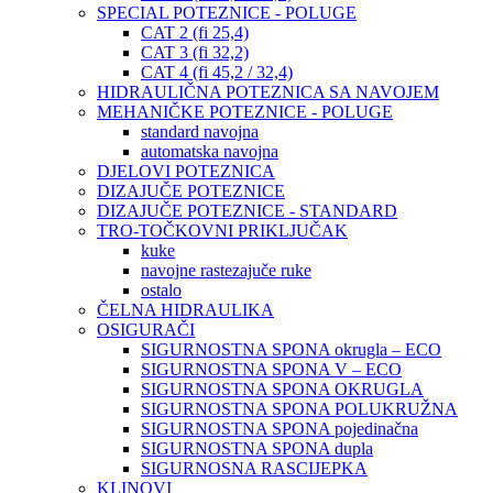
SPECIAL POTEZNICE - POLUGE
CAT 2 (fi 25,4)
CAT 3 (fi 32,2)
CAT 4 (fi 45,2 / 32,4)
HIDRAULIČNA POTEZNICA SA NAVOJEM
MEHANIČKE POTEZNICE - POLUGE
standard navojna
automatska navojna
DJELOVI POTEZNICA
DIZAJUČE POTEZNICE
DIZAJUČE POTEZNICE - STANDARD
TRO-TOČKOVNI PRIKLJUČAK
kuke
navojne rastezajuče ruke
ostalo
ČELNA HIDRAULIKA
OSIGURAČI
SIGURNOSTNA SPONA okrugla – ECO
SIGURNOSTNA SPONA V – ECO
SIGURNOSTNA SPONA OKRUGLA
SIGURNOSTNA SPONA POLUKRUŽNA
SIGURNOSTNA SPONA pojedinačna
SIGURNOSTNA SPONA dupla
SIGURNOSNA RASCIJEPKA
KLINOVI