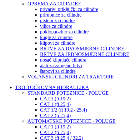
OPREMA ZA CILINDRE
privarivi priključki za cilindre
prirubnice za cilindre
prsteni za cilindre
vilice za cilindre
poklopac-dno za cilindre
kugle za cilindre
klipovi za cilindre
BRTVE ZA DVOSMJERNE CILINDRE
BRTVE ZA JEDNOSMJERNE CILINDRE
nosač klipnjače cilindra
alati za zamjenu brtvi
štapovi za cilindre
VOLANSKI CILINDRI ZA TRAKTORE
TRO-TOČKOVNA HIDRAULIKA
STANDARD POTEZNICE - POLUGE
CAT 1 (fi 19,2)
CAT 1 (fi 25,4)
CAT 1/2 (fi 19,2 / 25,4)
CAT 2 (fi 25,4)
AUTOMATSKE POTEZNICE - POLUGE
CAT 1 (fi 19,2)
CAT 2 (fi 25,4)
CAT 3 (fi 25,4 / 32,2)