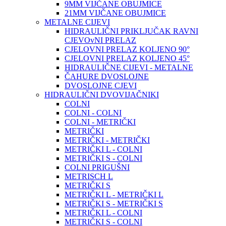
9MM VIJČANE OBUJMICE
21MM VIJČANE OBUJMICE
METALNE CIJEVI
HIDRAULIČNI PRIKLJUČAK RAVNI
CJEVOvNI PRELAZ
CJELOVNI PRELAZ KOLJENO 90°
CJELOVNI PRELAZ KOLJENO 45°
HIDRAULIČNE CIJEVI - METALNE
ČAHURE DVOSLOJNE
DVOSLOJNE CJEVI
HIDRAULIČNI DVOVIJAČNIKI
COLNI
COLNI - COLNI
COLNI - METRIČKI
METRIČKI
METRIČKI - METRIČKI
METRIČKI L - COLNI
METRIČKI S - COLNI
COLNI PRIGUŠNI
METRISCH L
METRIČKI S
METRIČKI L - METRIČKI L
METRIČKI S - METRIČKI S
METRIČKI L - COLNI
METRIČKI S - COLNI