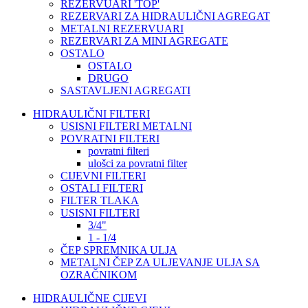
REZERVUARI 'TOP'
REZERVARI ZA HIDRAULIČNI AGREGAT
METALNI REZERVUARI
REZERVARI ZA MINI AGREGATE
OSTALO
OSTALO
DRUGO
SASTAVLJENI AGREGATI
HIDRAULIČNI FILTERI
USISNI FILTERI METALNI
POVRATNI FILTERI
povratni filteri
ulošci za povratni filter
CIJEVNI FILTERI
OSTALI FILTERI
FILTER TLAKA
USISNI FILTERI
3/4"
1 - 1/4
ČEP SPREMNIKA ULJA
METALNI ČEP ZA ULJEVANJE ULJA SA
OZRAČNIKOM
HIDRAULIČNE CIJEVI