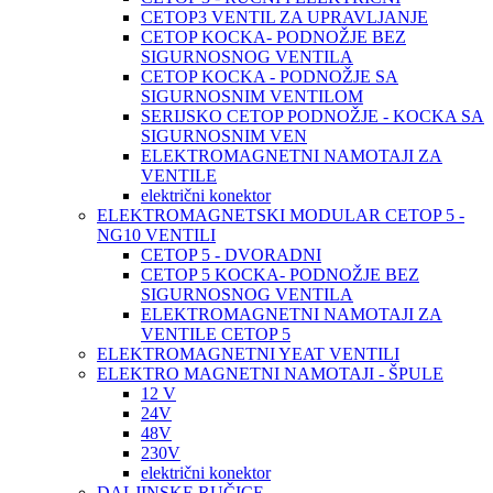
CETOP3 VENTIL ZA UPRAVLJANJE
CETOP KOCKA- PODNOŽJE BEZ
SIGURNOSNOG VENTILA
CETOP KOCKA - PODNOŽJE SA
SIGURNOSNIM VENTILOM
SERIJSKO CETOP PODNOŽJE - KOCKA SA
SIGURNOSNIM VEN
ELEKTROMAGNETNI NAMOTAJI ZA
VENTILE
električni konektor
ELEKTROMAGNETSKI MODULAR CETOP 5 -
NG10 VENTILI
CETOP 5 - DVORADNI
CETOP 5 KOCKA- PODNOŽJE BEZ
SIGURNOSNOG VENTILA
ELEKTROMAGNETNI NAMOTAJI ZA
VENTILE CETOP 5
ELEKTROMAGNETNI YEAT VENTILI
ELEKTRO MAGNETNI NAMOTAJI - ŠPULE
12 V
24V
48V
230V
električni konektor
DALJINSKE RUČICE