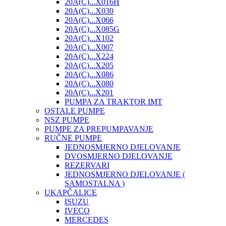
20A(C)...X016H
20A(C)...X030
20A(C)...X066
20A(C)...X085G
20A(C)...X102
20A(C)...X007
20A(C)...X224
20A(C)...X205
20A(C)...X086
20A(C)...X080
20A(C)...X201
PUMPA ZA TRAKTOR IMT
OSTALE PUMPE
NSZ PUMPE
PUMPE ZA PREPUMPAVANJE
RUČNE PUMPE
JEDNOSMJERNO DJELOVANJE
DVOSMJERNO DJELOVANJE
REZERVARI
JEDNOSMJERNO DJELOVANJE (
SAMOSTALNA )
UKAPČALICE
ISUZU
IVECO
MERCEDES