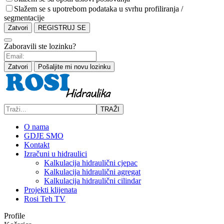
Slažem se s upotrebom podataka u svrhu profiliranja /
segmentacije
Zatvori
REGISTRUJ SE
Zaboravili ste lozinku?
Zatvori
Pošaljite mi novu lozinku
TRAŽI
O nama
GDJE SMO
Kontakt
Izračuni u hidraulici
Kalkulacija hidraulični cjepac
Kalkulacija hidraulični agregat
Kalkulacija hidraulični cilindar
Projekti klijenata
Rosi Teh TV
Profile