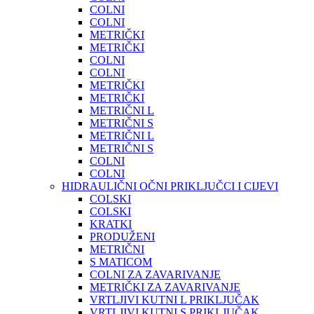
COLNI
COLNI
METRIČKI
METRIČKI
COLNI
COLNI
METRIČKI
METRIČKI
METRIČNI L
METRIČNI S
METRIČNI L
METRIČNI S
COLNI
COLNI
HIDRAULIČNI OČNI PRIKLJUČCI I CIJEVI
COLSKI
COLSKI
KRATKI
PRODUŽENI
METRIČNI
S MATICOM
COLNI ZA ZAVARIVANJE
METRIČKI ZA ZAVARIVANJE
VRTLJIVI KUTNI L PRIKLJUČAK
VRTLJIVI KUTNI S PRIKLJUČAK