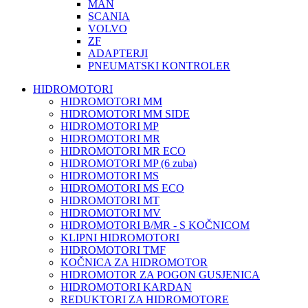
MAN
SCANIA
VOLVO
ZF
ADAPTERJI
PNEUMATSKI KONTROLER
HIDROMOTORI
HIDROMOTORI MM
HIDROMOTORI MM SIDE
HIDROMOTORI MP
HIDROMOTORI MR
HIDROMOTORI MR ECO
HIDROMOTORI MP (6 zuba)
HIDROMOTORI MS
HIDROMOTORI MS ECO
HIDROMOTORI MT
HIDROMOTORI MV
HIDROMOTORI B/MR - S KOČNICOM
KLIPNI HIDROMOTORI
HIDROMOTORI TMF
KOČNICA ZA HIDROMOTOR
HIDROMOTOR ZA POGON GUSJENICA
HIDROMOTORI KARDAN
REDUKTORI ZA HIDROMOTORE