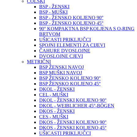
COLSKI
BSP - ŽENSKI
BSP - MUŠKI
BSP - ŽENSKO KOLJENO 90°
BSP - ŽENSKO KOLJENO 45°
90° KOMPAKTNA BSP KOLJENA S O-RING
BRTVOM
UŠICASTI PRIKLJUČCI
SPOJNI ELEMENTI ZA CIJEVI
ČAHURE DVOSLOJNE
DVOSLOJNE CJEVI
METRIČNI
BSP ŽENSKI NAVOJ
BSP MUŠKI NAVOJ
BSP ŽENSKO KOLJENO 90°
BSP ŽENSKO KOLJENO 45°
DKOL - ŽENSKI
CEL - MUŠKI
DKOL - ŽENSKI KOLJENO 90°
DKOL - WEIBLICHER 45°-BÖGEN
DKOS - ŽENSKI
CES - MUŠKI
DKOS - ŽENSKI KOLJENO 90°
DKOS - ŽENSKI KOLJENO 45°
UŠICASTI PRIKLJUČCI