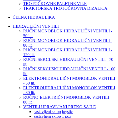
TROTOČKOVNE PALETNE VILE
TRAKTORSKA TROTOČKOVNA DIZALICA
ČELNA HIDRAULIKA
HIDRAULIČNI VENTILI
RUČNI MONOBLOK HIDRAULIČNI VENTILI -
50 lit.
RUČNI MONOBLOK HIDRAULIČNI VENTILI -
80 lit.
RUČNI MONOBLOK HIDRAULIČNI VENTILI -
120 lit.
RUČNI SEKCIJSKI HIDRAULIČNI VENTILI - 70
lit.
RUČNI SEKCIJSKI HIDRAULIČNI VENTILI - 100
lit.
ELEKTROHIDRAULIČNI MONOBLOK VENTILI
- 50 lit.
ELEKTROHIDRAULIČNI MONOBLOK VENTILI
- 80 lit.
RUČNO-ELEKTRIČNI MONOBLOK VENTILI -
80 lit.
VENTILI UPRAVLJANI PREKO SAJLE
sastavljeni sklop joystic
sastavljeni sklop 1 poz