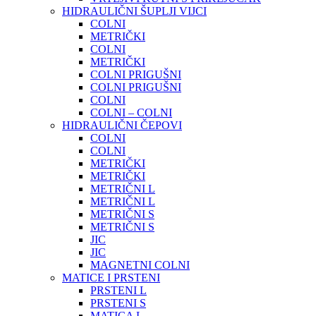
HIDRAULIČNI ŠUPLJI VIJCI
COLNI
METRIČKI
COLNI
METRIČKI
COLNI PRIGUŠNI
COLNI PRIGUŠNI
COLNI
COLNI – COLNI
HIDRAULIČNI ČEPOVI
COLNI
COLNI
METRIČKI
METRIČKI
METRIČNI L
METRIČNI L
METRIČNI S
METRIČNI S
JIC
JIC
MAGNETNI COLNI
MATICE I PRSTENI
PRSTENI L
PRSTENI S
MATICA L