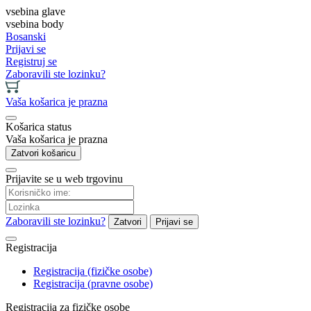
vsebina glave
vsebina body
Bosanski
Prijavi se
Registruj se
Zaboravili ste lozinku?
Vaša košarica je prazna
Košarica status
Vaša košarica je prazna
Zatvori košaricu
Prijavite se u web trgovinu
Zaboravili ste lozinku?
Zatvori
Prijavi se
Registracija
Registracija (fizičke osobe)
Registracija (pravne osobe)
Registracija za fizičke osobe