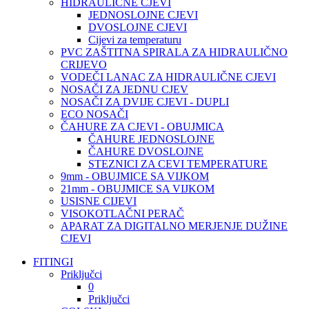
HIDRAULIČNE CJEVI
JEDNOSLOJNE CJEVI
DVOSLOJNE CJEVI
Cijevi za temperaturu
PVC ZAŠTITNA SPIRALA ZA HIDRAULIČNO
CRIJEVO
VODEČI LANAC ZA HIDRAULIČNE CJEVI
NOSAČI ZA JEDNU CJEV
NOSAČI ZA DVIJE CJEVI - DUPLI
ECO NOSAČI
ČAHURE ZA CJEVI - OBUJMICA
ČAHURE JEDNOSLOJNE
ČAHURE DVOSLOJNE
STEZNICI ZA CEVI TEMPERATURE
9mm - OBUJMICE SA VIJKOM
21mm - OBUJMICE SA VIJKOM
USISNE CIJEVI
VISOKOTLAČNI PERAČ
APARAT ZA DIGITALNO MERJENJE DUŽINE
CJEVI
FITINGI
Priključci
0
Priključci