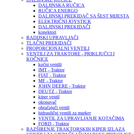
DALJINSKA RUČICA
RUČICA ENERGO
DALJINSKI PREKIDAČ SA ŠEST MIJESTA
ELEKTRIČNI JOYSTICK
DALJINSKI PREKIDAČI
konektori
RADIJSKI UPRAVLJAČI
TLAČNI PREKIDAČI
PROPORCIONALNI VENTILI
VENTILI ZA TRAKTORE - PRIKLJUČCI I
KOČNICE
kočni ventili
IMT - Traktor
FIAT - Traktor
MF - Traktor
JOHN DEERE - Traktor
DEUTZ - Traktor
kiper ventil
okopavač
obračajuči ventil
hidraulični ventili za marker
VENTIL ZA UPRAVLJANJE KOTAČIMA
FORD - Traktor
RAZŠIRENJE TRAKTORSKIH KIPER IZLAZA