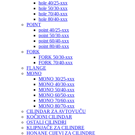
hole 40/25-xxx
hole 50/30-xxx
hole 70/40-xxx
hole 80/40-xxx
POINT
point 40/25-xxx
point 50/30-xxx
point 60/40-xxx
point 80/40-xxx
FORK
FORK 50/30-xxx
FORK 70/40-xxx
FLANGE
MONO
MONO 30/25-xxx
MONO 40/30-xxx
MONO 50/40-xxx
MONO 60/50-xxx
MONO 70/60-xxx
MONO 80/70-xxx
CILINDAR ZA AVTOVUČU
KOČIONI CILINDAR
OSTALI CILINDRI
KLIPNJAČE ZA CILINDRE
HONANE CIJEVI ZA CILINDRE