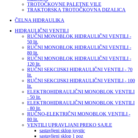
TROTOČKOVNE PALETNE VILE
TRAKTORSKA TROTOČKOVNA DIZALICA
ČELNA HIDRAULIKA
HIDRAULIČNI VENTILI
RUČNI MONOBLOK HIDRAULIČNI VENTILI -
50 lit.
RUČNI MONOBLOK HIDRAULIČNI VENTILI -
80 lit.
RUČNI MONOBLOK HIDRAULIČNI VENTILI -
120 lit.
RUČNI SEKCIJSKI HIDRAULIČNI VENTILI - 70
lit.
RUČNI SEKCIJSKI HIDRAULIČNI VENTILI - 100
lit.
ELEKTROHIDRAULIČNI MONOBLOK VENTILI
- 50 lit.
ELEKTROHIDRAULIČNI MONOBLOK VENTILI
- 80 lit.
RUČNO-ELEKTRIČNI MONOBLOK VENTILI -
80 lit.
VENTILI UPRAVLJANI PREKO SAJLE
sastavljeni sklop joystic
sastavljeni sklop 1 poz