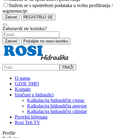
Slažem se s upotrebom podataka u svrhu profiliranja /
segmentacije
Zatvori
REGISTRUJ SE
Zaboravili ste lozinku?
Zatvori
Pošaljite mi novu lozinku
TRAŽI
O nama
GDJE SMO
Kontakt
Izračuni u hidraulici
Kalkulacija hidraulični cjepac
Kalkulacija hidraulični agregat
Kalkulacija hidraulični cilindar
Projekti klijenata
Rosi Teh TV
Profile