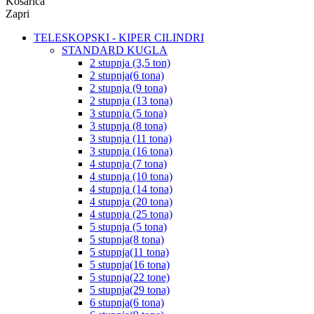
Košarica
Zapri
TELESKOPSKI - KIPER CILINDRI
STANDARD KUGLA
2 stupnja (3,5 ton)
2 stupnja(6 tona)
2 stupnja (9 tona)
2 stupnja (13 tona)
3 stupnja (5 tona)
3 stupnja (8 tona)
3 stupnja (11 tona)
3 stupnja (16 tona)
4 stupnja (7 tona)
4 stupnja (10 tona)
4 stupnja (14 tona)
4 stupnja (20 tona)
4 stupnja (25 tona)
5 stupnja (5 tona)
5 stupnja(8 tona)
5 stupnja(11 tona)
5 stupnja(16 tona)
5 stupnja(22 tone)
5 stupnja(29 tona)
6 stupnja(6 tona)