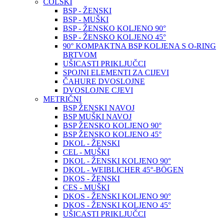
COLSKI
BSP - ŽENSKI
BSP - MUŠKI
BSP - ŽENSKO KOLJENO 90°
BSP - ŽENSKO KOLJENO 45°
90° KOMPAKTNA BSP KOLJENA S O-RING
BRTVOM
UŠICASTI PRIKLJUČCI
SPOJNI ELEMENTI ZA CIJEVI
ČAHURE DVOSLOJNE
DVOSLOJNE CJEVI
METRIČNI
BSP ŽENSKI NAVOJ
BSP MUŠKI NAVOJ
BSP ŽENSKO KOLJENO 90°
BSP ŽENSKO KOLJENO 45°
DKOL - ŽENSKI
CEL - MUŠKI
DKOL - ŽENSKI KOLJENO 90°
DKOL - WEIBLICHER 45°-BÖGEN
DKOS - ŽENSKI
CES - MUŠKI
DKOS - ŽENSKI KOLJENO 90°
DKOS - ŽENSKI KOLJENO 45°
UŠICASTI PRIKLJUČCI