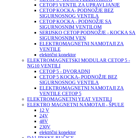
CETOP3 VENTIL ZA UPRAVLJANJE
CETOP KOCKA- PODNOŽJE BEZ
SIGURNOSNOG VENTILA
CETOP KOCKA - PODNOŽJE SA
SIGURNOSNIM VENTILOM
SERIJSKO CETOP PODNOŽJE - KOCKA SA
SIGURNOSNIM VEN
ELEKTROMAGNETNI NAMOTAJI ZA
VENTILE
električni konektor
ELEKTROMAGNETSKI MODULAR CETOP 5 -
NG10 VENTILI
CETOP 5 - DVORADNI
CETOP 5 KOCKA- PODNOŽJE BEZ
SIGURNOSNOG VENTILA
ELEKTROMAGNETNI NAMOTAJI ZA
VENTILE CETOP 5
ELEKTROMAGNETNI YEAT VENTILI
ELEKTRO MAGNETNI NAMOTAJI - ŠPULE
12 V
24V
48V
230V
električni konektor
DALJINSKE RUČICE