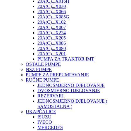
20A(C)...X016H
20A(C)...X030
20A(C)...X066
20A(C)...X085G
20A(C)...X102
20A(C)...X007
20A(C)...X224
20A(C)...X205
20A(C)...X086
20A(C)...X080
20A(C)...X201
PUMPA ZA TRAKTOR IMT
OSTALE PUMPE
NSZ PUMPE
PUMPE ZA PREPUMPAVANJE
RUČNE PUMPE
JEDNOSMJERNO DJELOVANJE
DVOSMJERNO DJELOVANJE
REZERVARI
JEDNOSMJERNO DJELOVANJE (
SAMOSTALNA )
UKAPČALICE
ISUZU
IVECO
MERCEDES