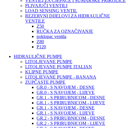
VENTILI ZA CJEPAČE I ŠUMARSKE PRIKOLICE
PLIVAJUČI VENTILI
LOAD SENSING VENTIL
REZERVNI DIJELOVI ZA HIDRAULIČNE
VENTILE
Z50
RUČKA ZA OZNAČIVANJE
poklopac ventila
Z80
P120
HIDRAULIČNE PUMPE
LITOLJEVANE PUMPE
LITOLJEVANE PUMPE ITALIAN
KLIPNE PUMPE
LITOLJEVANE PUMPE - BANANA
ZUPČASTE PUMPE
GR.0 - S NAVOJEM - DESNE
GR.0 - S NAVOJEM - LIJEVE
GR.1 - S PRIRUBNICOM - DESNE
GR.1 - S PRIRUBNICOM - LIJEVE
GR.1 - S NAVOJEM - DESNE
GR.1 - S NAVOJEM - LIJEVE
GR.2 - S PRIRUBNICOM - DESNE
GR.2 - S PRIRUBNICOM - LIJEVE