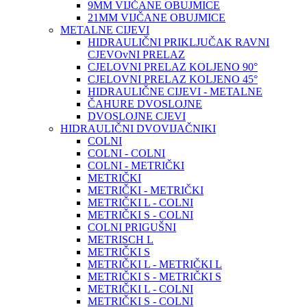
9MM VIJČANE OBUJMICE
21MM VIJČANE OBUJMICE
METALNE CIJEVI
HIDRAULIČNI PRIKLJUČAK RAVNI
CJEVOvNI PRELAZ
CJELOVNI PRELAZ KOLJENO 90°
CJELOVNI PRELAZ KOLJENO 45°
HIDRAULIČNE CIJEVI - METALNE
ČAHURE DVOSLOJNE
DVOSLOJNE CJEVI
HIDRAULIČNI DVOVIJAČNIKI
COLNI
COLNI - COLNI
COLNI - METRIČKI
METRIČKI
METRIČKI - METRIČKI
METRIČKI L - COLNI
METRIČKI S - COLNI
COLNI PRIGUŠNI
METRISCH L
METRIČKI S
METRIČKI L - METRIČKI L
METRIČKI S - METRIČKI S
METRIČKI L - COLNI
METRIČKI S - COLNI