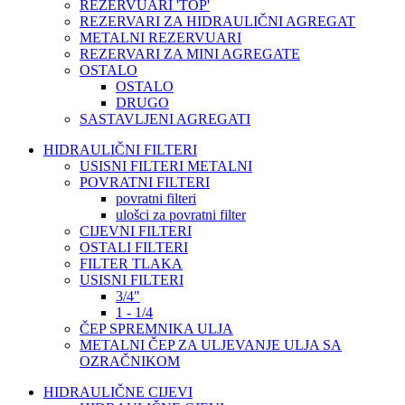
REZERVUARI 'TOP'
REZERVARI ZA HIDRAULIČNI AGREGAT
METALNI REZERVUARI
REZERVARI ZA MINI AGREGATE
OSTALO
OSTALO
DRUGO
SASTAVLJENI AGREGATI
HIDRAULIČNI FILTERI
USISNI FILTERI METALNI
POVRATNI FILTERI
povratni filteri
ulošci za povratni filter
CIJEVNI FILTERI
OSTALI FILTERI
FILTER TLAKA
USISNI FILTERI
3/4"
1 - 1/4
ČEP SPREMNIKA ULJA
METALNI ČEP ZA ULJEVANJE ULJA SA
OZRAČNIKOM
HIDRAULIČNE CIJEVI