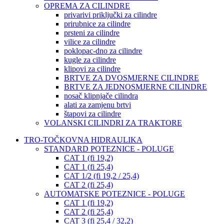
OPREMA ZA CILINDRE
privarivi priključki za cilindre
prirubnice za cilindre
prsteni za cilindre
vilice za cilindre
poklopac-dno za cilindre
kugle za cilindre
klipovi za cilindre
BRTVE ZA DVOSMJERNE CILINDRE
BRTVE ZA JEDNOSMJERNE CILINDRE
nosač klipnjače cilindra
alati za zamjenu brtvi
štapovi za cilindre
VOLANSKI CILINDRI ZA TRAKTORE
TRO-TOČKOVNA HIDRAULIKA
STANDARD POTEZNICE - POLUGE
CAT 1 (fi 19,2)
CAT 1 (fi 25,4)
CAT 1/2 (fi 19,2 / 25,4)
CAT 2 (fi 25,4)
AUTOMATSKE POTEZNICE - POLUGE
CAT 1 (fi 19,2)
CAT 2 (fi 25,4)
CAT 3 (fi 25,4 / 32,2)