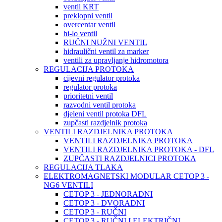
ventil KRT
preklopni ventil
overcentar ventil
hi-lo ventil
RUČNI NUŽNI VENTIL
hidraulični ventil za marker
ventili za upravljanje hidromotora
REGULACIJA PROTOKA
cijevni regulator protoka
regulator protoka
prioritetni ventil
razvodni ventil protoka
djeleni ventil protoka DFL
zupčasti razdjelnik protoka
VENTILI RAZDJELNIKA PROTOKA
VENTILI RAZDJELNIKA PROTOKA
VENTILI RAZDJELNIKA PROTOKA - DFL
ZUPČASTI RAZDJELNICI PROTOKA
REGULACIJA TLAKA
ELEKTROMAGNETSKI MODULAR CETOP 3 -
NG6 VENTILI
CETOP 3 - JEDNORADNI
CETOP 3 - DVORADNI
CETOP 3 - RUČNI
CETOP 3 - RUČNI I ELEKTRIČNI