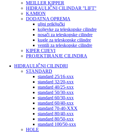
MEILLER KIPPER
HIDRAULIČNI CILINDAR ''LIFT''
KAMION
DODATNA OPREMA
uljni priključki
koljevke za teleskopske cilindre
nosači za teleskopske cilindre
kugle za teleskopske cilindre
ventili za teleskopske cilindre
KIPER CIJEVI
PROJEKTIRANJE CILINDRA
HIDRAULIČNI CILINDRI
STANDARD
standard 25/16-xxx
standard 32/20-xxx
standard 40/25-xxx
standard 50/30-xxx
standard 60/30-xxx
standard 60/40-xxx
standard 70-40-XXX
standard 80/40-xxx
standard 80/50-xxx
standard 100/50-xxx
HOLE