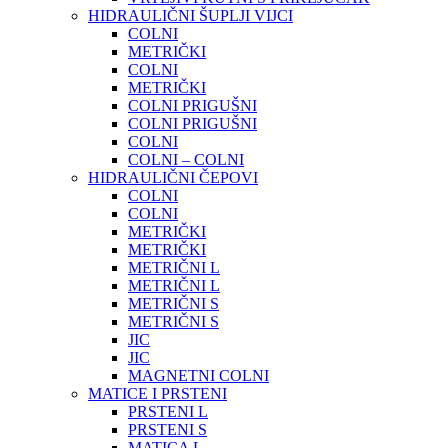
HIDRAULIČNI ŠUPLJI VIJCI
COLNI
METRIČKI
COLNI
METRIČKI
COLNI PRIGUŠNI
COLNI PRIGUŠNI
COLNI
COLNI – COLNI
HIDRAULIČNI ČEPOVI
COLNI
COLNI
METRIČKI
METRIČKI
METRIČNI L
METRIČNI L
METRIČNI S
METRIČNI S
JIC
JIC
MAGNETNI COLNI
MATICE I PRSTENI
PRSTENI L
PRSTENI S
MATICA L