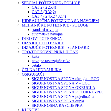
SPECIAL POTEZNICE - POLUGE
CAT 2 (fi 25,4)
CAT 3 (fi 32,2)
CAT 4 (fi 45,2 / 32,4)
HIDRAULIČNA POTEZNICA SA NAVOJEM
MEHANIČKE POTEZNICE - POLUGE
standard navojna
automatska navojna
DJELOVI POTEZNICA
DIZAJUČE POTEZNICE
DIZAJUČE POTEZNICE - STANDARD
TRO-TOČKOVNI PRIKLJUČAK
kuke
navojne rastezajuče ruke
ostalo
ČELNA HIDRAULIKA
OSIGURAČI
SIGURNOSTNA SPONA okrugla – ECO
SIGURNOSTNA SPONA V – ECO
SIGURNOSTNA SPONA OKRUGLA
SIGURNOSTNA SPONA POLUKRUŽNA
SIGURNOSTNA SPONA pojedinačna
SIGURNOSTNA SPONA dupla
SIGURNOSNA RASCIJEPKA
KLINOVI