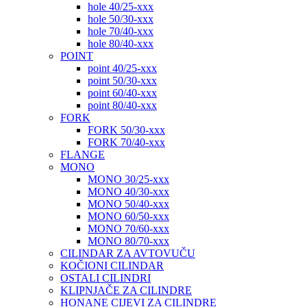
hole 40/25-xxx
hole 50/30-xxx
hole 70/40-xxx
hole 80/40-xxx
POINT
point 40/25-xxx
point 50/30-xxx
point 60/40-xxx
point 80/40-xxx
FORK
FORK 50/30-xxx
FORK 70/40-xxx
FLANGE
MONO
MONO 30/25-xxx
MONO 40/30-xxx
MONO 50/40-xxx
MONO 60/50-xxx
MONO 70/60-xxx
MONO 80/70-xxx
CILINDAR ZA AVTOVUČU
KOČIONI CILINDAR
OSTALI CILINDRI
KLIPNJAČE ZA CILINDRE
HONANE CIJEVI ZA CILINDRE