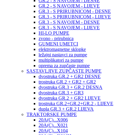
GR.2 - S NAVOJEM - DESNE
GR.2 - S NAVOJEM - LIJEVE
GR.3 - S PRIRUBNICOM - DESNE
GR.3 - S PRIRUBNICOM - LIJEVE
GR.3 - S NAVOJEM - DESNE
GR.3 - S NAVOJEM - LIJEVE
HI-LO PUMPE
zvono - prirubnica
GUMENI UMETCI
elektromagnetne sklopke
ležajni nastavci za pumpe
multiplikatori za pumpe
oprema za zupčaste pumpe
SASTAVLJIVE ZUPČASTE PUMPE
dvostruka GR.2 + GR2 DESNE
trostruka GR.2 + GR2 + GR2
dvostruka GR.3 + GR.2 DESNA
dvostruka GR.3 + GR3
dvostruka GR.2 + GR2 LIJEVE
trostruka GR.2+GR.2+GR.2 - LIJEVE
dupla GR.3 + GR.2 LIJEVA
TRAKTORSKE PUMPE
20A(C)...X006
20A(C)...X021
20A(C)...X104