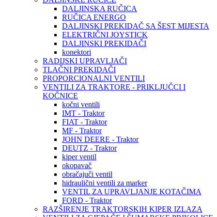
DALJINSKA RUČICA
RUČICA ENERGO
DALJINSKI PREKIDAČ SA ŠEST MIJESTA
ELEKTRIČNI JOYSTICK
DALJINSKI PREKIDAČI
konektori
RADIJSKI UPRAVLJAČI
TLAČNI PREKIDAČI
PROPORCIONALNI VENTILI
VENTILI ZA TRAKTORE - PRIKLJUČCI I
KOČNICE
kočni ventili
IMT - Traktor
FIAT - Traktor
MF - Traktor
JOHN DEERE - Traktor
DEUTZ - Traktor
kiper ventil
okopavač
obračajuči ventil
hidraulični ventili za marker
VENTIL ZA UPRAVLJANJE KOTAČIMA
FORD - Traktor
RAZŠIRENJE TRAKTORSKIH KIPER IZLAZA