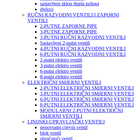
sastavljeni sklop dupla poluga
djelovi
RUČNI RAZVODNI VENTILI I ZAPORNI
VENTILI
2-PUTNE ZAPORNE PIPE
3-PUTNE ZAPORNE PIPE
3-PUTNI RUČNI RAZVODNI VENTILI
Sastavljeni 2-putni ventili
4-PUTNI RUČNI RAZVODNI VENTILI
6-PUTNI RUČNI RAZVODNI VENTILI
2-putni elektro ventili
3-putni elektro ventili
6-putni elektro ventili
8-putni elektro ventili
ELEKTRIČNI SMJERNI VENTILI
2-PUTNI ELEKTRIČNI SMJERNI VENTILI
3-PUTNI ELEKTRIČNI SMJERNI VENTILI
6-PUTNI ELEKTRIČNI SMJERNI VENTILI
8-PUTNI ELEKTRIČNI SMJERNI VENTILI
MODULARNI 2-PUTNI ELEKTRIČNI
SMJERNI VENTILI
LINIJSKI-UPRAVLJAČKI VENTILI
nepovratni cijevni ventil
blok ventil
obračajuči ventil