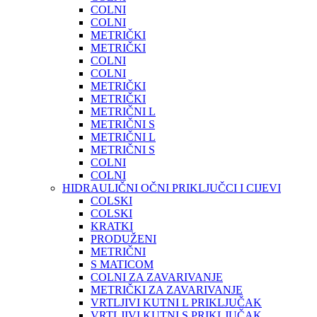
COLNI
COLNI
METRIČKI
METRIČKI
COLNI
COLNI
METRIČKI
METRIČKI
METRIČNI L
METRIČNI S
METRIČNI L
METRIČNI S
COLNI
COLNI
HIDRAULIČNI OČNI PRIKLJUČCI I CIJEVI
COLSKI
COLSKI
KRATKI
PRODUŽENI
METRIČNI
S MATICOM
COLNI ZA ZAVARIVANJE
METRIČKI ZA ZAVARIVANJE
VRTLJIVI KUTNI L PRIKLJUČAK
VRTLJIVI KUTNI S PRIKLJUČAK