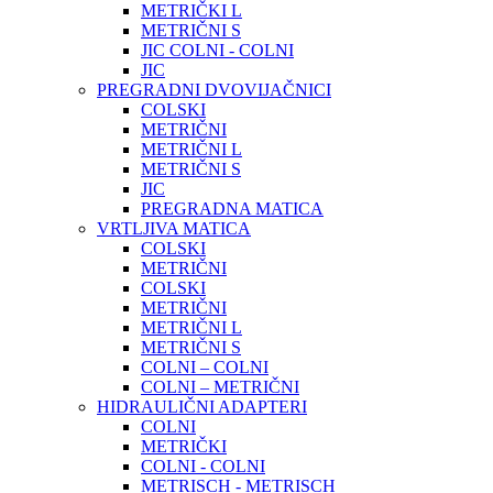
METRIČKI L
METRIČNI S
JIC COLNI - COLNI
JIC
PREGRADNI DVOVIJAČNICI
COLSKI
METRIČNI
METRIČNI L
METRIČNI S
JIC
PREGRADNA MATICA
VRTLJIVA MATICA
COLSKI
METRIČNI
COLSKI
METRIČNI
METRIČNI L
METRIČNI S
COLNI – COLNI
COLNI – METRIČNI
HIDRAULIČNI ADAPTERI
COLNI
METRIČKI
COLNI - COLNI
METRISCH - METRISCH