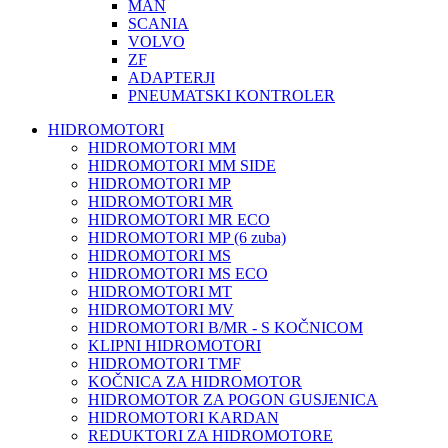
MAN
SCANIA
VOLVO
ZF
ADAPTERJI
PNEUMATSKI KONTROLER
HIDROMOTORI
HIDROMOTORI MM
HIDROMOTORI MM SIDE
HIDROMOTORI MP
HIDROMOTORI MR
HIDROMOTORI MR ECO
HIDROMOTORI MP (6 zuba)
HIDROMOTORI MS
HIDROMOTORI MS ECO
HIDROMOTORI MT
HIDROMOTORI MV
HIDROMOTORI B/MR - S KOČNICOM
KLIPNI HIDROMOTORI
HIDROMOTORI TMF
KOČNICA ZA HIDROMOTOR
HIDROMOTOR ZA POGON GUSJENICA
HIDROMOTORI KARDAN
REDUKTORI ZA HIDROMOTORE