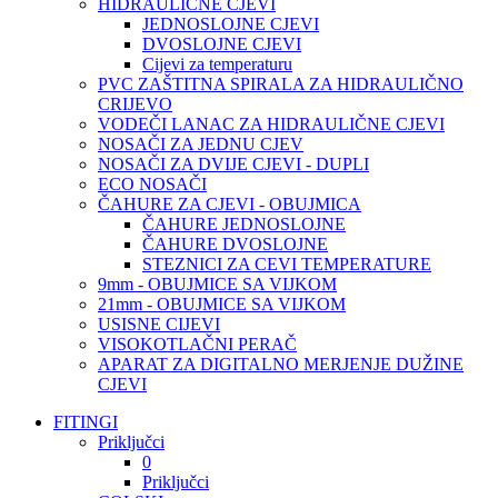
HIDRAULIČNE CJEVI
JEDNOSLOJNE CJEVI
DVOSLOJNE CJEVI
Cijevi za temperaturu
PVC ZAŠTITNA SPIRALA ZA HIDRAULIČNO
CRIJEVO
VODEČI LANAC ZA HIDRAULIČNE CJEVI
NOSAČI ZA JEDNU CJEV
NOSAČI ZA DVIJE CJEVI - DUPLI
ECO NOSAČI
ČAHURE ZA CJEVI - OBUJMICA
ČAHURE JEDNOSLOJNE
ČAHURE DVOSLOJNE
STEZNICI ZA CEVI TEMPERATURE
9mm - OBUJMICE SA VIJKOM
21mm - OBUJMICE SA VIJKOM
USISNE CIJEVI
VISOKOTLAČNI PERAČ
APARAT ZA DIGITALNO MERJENJE DUŽINE
CJEVI
FITINGI
Priključci
0
Priključci