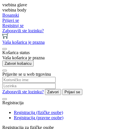
vsebina glave
vsebina body
Bosanski
Prijavi se
Registruj se
Zaboravili ste lozinku?
Vaša košarica je prazna
Košarica status
Vaša košarica je prazna
Zatvori košaricu
Prijavite se u web trgovinu
Zaboravili ste lozinku?
Zatvori
Prijavi se
Registracija
Registracija (fizičke osobe)
Registracija (pravne osobe)
Registracija za fizičke osobe