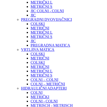
METRIČKI L
METRIČNI S
JIC COLNI - COLNI
JIC
PREGRADNI DVOVIJAČNICI
COLSKI
METRIČNI
METRIČNI L
METRIČNI S
JIC
PREGRADNA MATICA
VRTLJIVA MATICA
COLSKI
METRIČNI
COLSKI
METRIČNI
METRIČNI L
METRIČNI S
COLNI – COLNI
COLNI – METRIČNI
HIDRAULIČNI ADAPTERI
COLNI
METRIČKI
COLNI - COLNI
METRISCH - METRISCH