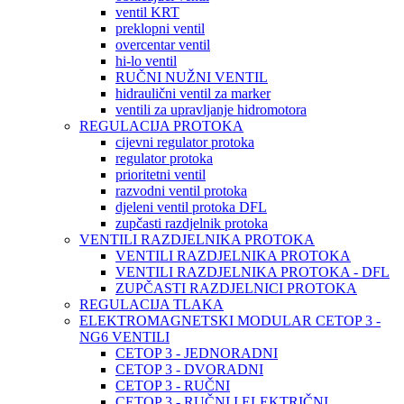
ventil KRT
preklopni ventil
overcentar ventil
hi-lo ventil
RUČNI NUŽNI VENTIL
hidraulični ventil za marker
ventili za upravljanje hidromotora
REGULACIJA PROTOKA
cijevni regulator protoka
regulator protoka
prioritetni ventil
razvodni ventil protoka
djeleni ventil protoka DFL
zupčasti razdjelnik protoka
VENTILI RAZDJELNIKA PROTOKA
VENTILI RAZDJELNIKA PROTOKA
VENTILI RAZDJELNIKA PROTOKA - DFL
ZUPČASTI RAZDJELNICI PROTOKA
REGULACIJA TLAKA
ELEKTROMAGNETSKI MODULAR CETOP 3 -
NG6 VENTILI
CETOP 3 - JEDNORADNI
CETOP 3 - DVORADNI
CETOP 3 - RUČNI
CETOP 3 - RUČNI I ELEKTRIČNI