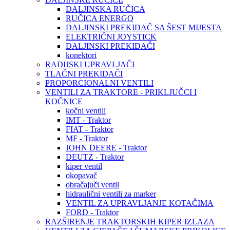
DALJINSKA RUČICA
RUČICA ENERGO
DALJINSKI PREKIDAČ SA ŠEST MIJESTA
ELEKTRIČNI JOYSTICK
DALJINSKI PREKIDAČI
konektori
RADIJSKI UPRAVLJAČI
TLAČNI PREKIDAČI
PROPORCIONALNI VENTILI
VENTILI ZA TRAKTORE - PRIKLJUČCI I
KOČNICE
kočni ventili
IMT - Traktor
FIAT - Traktor
MF - Traktor
JOHN DEERE - Traktor
DEUTZ - Traktor
kiper ventil
okopavač
obračajuči ventil
hidraulični ventili za marker
VENTIL ZA UPRAVLJANJE KOTAČIMA
FORD - Traktor
RAZŠIRENJE TRAKTORSKIH KIPER IZLAZA