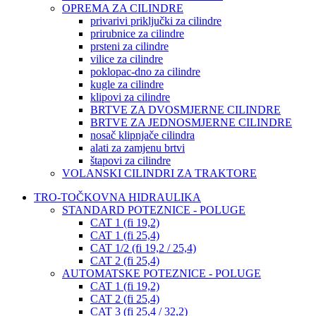
OPREMA ZA CILINDRE
privarivi priključki za cilindre
prirubnice za cilindre
prsteni za cilindre
vilice za cilindre
poklopac-dno za cilindre
kugle za cilindre
klipovi za cilindre
BRTVE ZA DVOSMJERNE CILINDRE
BRTVE ZA JEDNOSMJERNE CILINDRE
nosač klipnjače cilindra
alati za zamjenu brtvi
štapovi za cilindre
VOLANSKI CILINDRI ZA TRAKTORE
TRO-TOČKOVNA HIDRAULIKA
STANDARD POTEZNICE - POLUGE
CAT 1 (fi 19,2)
CAT 1 (fi 25,4)
CAT 1/2 (fi 19,2 / 25,4)
CAT 2 (fi 25,4)
AUTOMATSKE POTEZNICE - POLUGE
CAT 1 (fi 19,2)
CAT 2 (fi 25,4)
CAT 3 (fi 25,4 / 32,2)