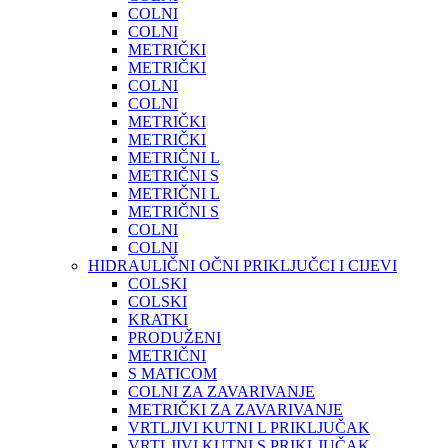
COLNI
COLNI
METRIČKI
METRIČKI
COLNI
COLNI
METRIČKI
METRIČKI
METRIČNI L
METRIČNI S
METRIČNI L
METRIČNI S
COLNI
COLNI
HIDRAULIČNI OČNI PRIKLJUČCI I CIJEVI
COLSKI
COLSKI
KRATKI
PRODUŽENI
METRIČNI
S MATICOM
COLNI ZA ZAVARIVANJE
METRIČKI ZA ZAVARIVANJE
VRTLJIVI KUTNI L PRIKLJUČAK
VRTLJIVI KUTNI S PRIKLJUČAK