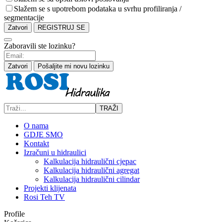
Slažem se s upotrebom podataka u svrhu profiliranja /
segmentacije
Zatvori
REGISTRUJ SE
Zaboravili ste lozinku?
Zatvori
Pošaljite mi novu lozinku
TRAŽI
O nama
GDJE SMO
Kontakt
Izračuni u hidraulici
Kalkulacija hidraulični cjepac
Kalkulacija hidraulični agregat
Kalkulacija hidraulični cilindar
Projekti klijenata
Rosi Teh TV
Profile