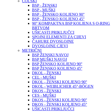
COLSKI
BSP - ŽENSKI
BSP - MUŠKI
BSP - ŽENSKO KOLJENO 90°
BSP - ŽENSKO KOLJENO 45°
90° KOMPAKTNA BSP KOLJENA S O-RING
BRTVOM
UŠICASTI PRIKLJUČCI
SPOJNI ELEMENTI ZA CIJEVI
ČAHURE DVOSLOJNE
DVOSLOJNE CJEVI
METRIČNI
BSP ŽENSKI NAVOJ
BSP MUŠKI NAVOJ
BSP ŽENSKO KOLJENO 90°
BSP ŽENSKO KOLJENO 45°
DKOL - ŽENSKI
CEL - MUŠKI
DKOL - ŽENSKI KOLJENO 90°
DKOL - WEIBLICHER 45°-BÖGEN
DKOS - ŽENSKI
CES - MUŠKI
DKOS - ŽENSKI KOLJENO 90°
DKOS - ŽENSKI KOLJENO 45°
UŠICASTI PRIKLJUČCI