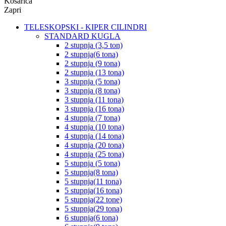
Košarica
Zapri
TELESKOPSKI - KIPER CILINDRI
STANDARD KUGLA
2 stupnja (3,5 ton)
2 stupnja(6 tona)
2 stupnja (9 tona)
2 stupnja (13 tona)
3 stupnja (5 tona)
3 stupnja (8 tona)
3 stupnja (11 tona)
3 stupnja (16 tona)
4 stupnja (7 tona)
4 stupnja (10 tona)
4 stupnja (14 tona)
4 stupnja (20 tona)
4 stupnja (25 tona)
5 stupnja (5 tona)
5 stupnja(8 tona)
5 stupnja(11 tona)
5 stupnja(16 tona)
5 stupnja(22 tone)
5 stupnja(29 tona)
6 stupnja(6 tona)