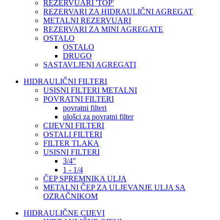
REZERVUARI 'TOP'
REZERVARI ZA HIDRAULIČNI AGREGAT
METALNI REZERVUARI
REZERVARI ZA MINI AGREGATE
OSTALO
OSTALO
DRUGO
SASTAVLJENI AGREGATI
HIDRAULIČNI FILTERI
USISNI FILTERI METALNI
POVRATNI FILTERI
povratni filteri
ulošci za povratni filter
CIJEVNI FILTERI
OSTALI FILTERI
FILTER TLAKA
USISNI FILTERI
3/4"
1 - 1/4
ČEP SPREMNIKA ULJA
METALNI ČEP ZA ULJEVANJE ULJA SA
OZRAČNIKOM
HIDRAULIČNE CIJEVI