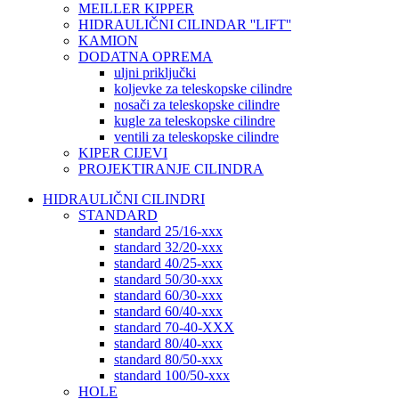
MEILLER KIPPER
HIDRAULIČNI CILINDAR ''LIFT''
KAMION
DODATNA OPREMA
uljni priključki
koljevke za teleskopske cilindre
nosači za teleskopske cilindre
kugle za teleskopske cilindre
ventili za teleskopske cilindre
KIPER CIJEVI
PROJEKTIRANJE CILINDRA
HIDRAULIČNI CILINDRI
STANDARD
standard 25/16-xxx
standard 32/20-xxx
standard 40/25-xxx
standard 50/30-xxx
standard 60/30-xxx
standard 60/40-xxx
standard 70-40-XXX
standard 80/40-xxx
standard 80/50-xxx
standard 100/50-xxx
HOLE