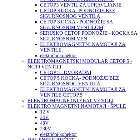
CETOP3 VENTIL ZA UPRAVLJANJE
CETOP KOCKA- PODNOŽJE BEZ
SIGURNOSNOG VENTILA
CETOP KOCKA - PODNOŽJE SA
SIGURNOSNIM VENTILOM
SERIJSKO CETOP PODNOŽJE - KOCKA SA
SIGURNOSNIM VEN
ELEKTROMAGNETNI NAMOTAJI ZA
VENTILE
električni konektor
ELEKTROMAGNETSKI MODULAR CETOP 5 -
NG10 VENTILI
CETOP 5 - DVORADNI
CETOP 5 KOCKA- PODNOŽJE BEZ
SIGURNOSNOG VENTILA
ELEKTROMAGNETNI NAMOTAJI ZA
VENTILE CETOP 5
ELEKTROMAGNETNI YEAT VENTILI
ELEKTRO MAGNETNI NAMOTAJI - ŠPULE
12 V
24V
48V
230V
električni konektor
DALJINSKE RUČICE