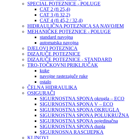
SPECIAL POTEZNICE - POLUGE
CAT 2 (fi 25,4)
CAT 3 (fi 32,2)
CAT 4 (fi 45,2 / 32,4)
HIDRAULIČNA POTEZNICA SA NAVOJEM
MEHANIČKE POTEZNICE - POLUGE
standard navojna
automatska navojna
DJELOVI POTEZNICA
DIZAJUČE POTEZNICE
DIZAJUČE POTEZNICE - STANDARD
TRO-TOČKOVNI PRIKLJUČAK
kuke
navojne rastezajuče ruke
ostalo
ČELNA HIDRAULIKA
OSIGURAČI
SIGURNOSTNA SPONA okrugla – ECO
SIGURNOSTNA SPONA V – ECO
SIGURNOSTNA SPONA OKRUGLA
SIGURNOSTNA SPONA POLUKRUŽNA
SIGURNOSTNA SPONA pojedinačna
SIGURNOSTNA SPONA dupla
SIGURNOSNA RASCIJEPKA
KLINOVI