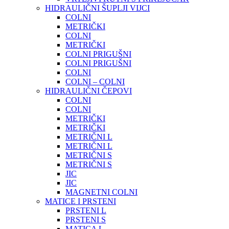
HIDRAULIČNI ŠUPLJI VIJCI
COLNI
METRIČKI
COLNI
METRIČKI
COLNI PRIGUŠNI
COLNI PRIGUŠNI
COLNI
COLNI – COLNI
HIDRAULIČNI ČEPOVI
COLNI
COLNI
METRIČKI
METRIČKI
METRIČNI L
METRIČNI L
METRIČNI S
METRIČNI S
JIC
JIC
MAGNETNI COLNI
MATICE I PRSTENI
PRSTENI L
PRSTENI S
MATICA L