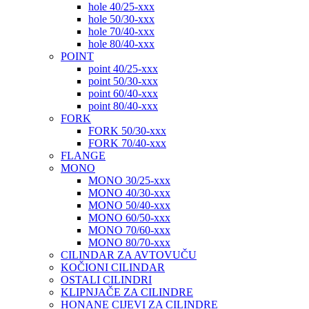
hole 40/25-xxx
hole 50/30-xxx
hole 70/40-xxx
hole 80/40-xxx
POINT
point 40/25-xxx
point 50/30-xxx
point 60/40-xxx
point 80/40-xxx
FORK
FORK 50/30-xxx
FORK 70/40-xxx
FLANGE
MONO
MONO 30/25-xxx
MONO 40/30-xxx
MONO 50/40-xxx
MONO 60/50-xxx
MONO 70/60-xxx
MONO 80/70-xxx
CILINDAR ZA AVTOVUČU
KOČIONI CILINDAR
OSTALI CILINDRI
KLIPNJAČE ZA CILINDRE
HONANE CIJEVI ZA CILINDRE