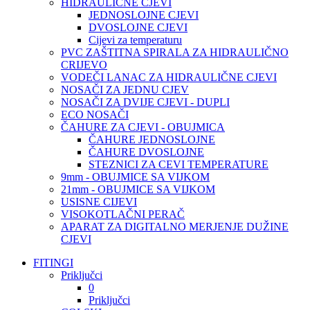
HIDRAULIČNE CJEVI
JEDNOSLOJNE CJEVI
DVOSLOJNE CJEVI
Cijevi za temperaturu
PVC ZAŠTITNA SPIRALA ZA HIDRAULIČNO
CRIJEVO
VODEČI LANAC ZA HIDRAULIČNE CJEVI
NOSAČI ZA JEDNU CJEV
NOSAČI ZA DVIJE CJEVI - DUPLI
ECO NOSAČI
ČAHURE ZA CJEVI - OBUJMICA
ČAHURE JEDNOSLOJNE
ČAHURE DVOSLOJNE
STEZNICI ZA CEVI TEMPERATURE
9mm - OBUJMICE SA VIJKOM
21mm - OBUJMICE SA VIJKOM
USISNE CIJEVI
VISOKOTLAČNI PERAČ
APARAT ZA DIGITALNO MERJENJE DUŽINE
CJEVI
FITINGI
Priključci
0
Priključci