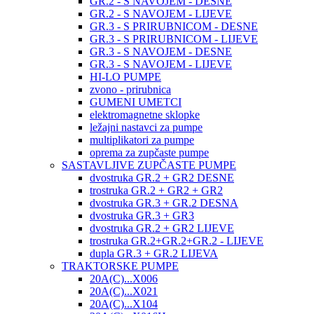
GR.2 - S NAVOJEM - DESNE
GR.2 - S NAVOJEM - LIJEVE
GR.3 - S PRIRUBNICOM - DESNE
GR.3 - S PRIRUBNICOM - LIJEVE
GR.3 - S NAVOJEM - DESNE
GR.3 - S NAVOJEM - LIJEVE
HI-LO PUMPE
zvono - prirubnica
GUMENI UMETCI
elektromagnetne sklopke
ležajni nastavci za pumpe
multiplikatori za pumpe
oprema za zupčaste pumpe
SASTAVLJIVE ZUPČASTE PUMPE
dvostruka GR.2 + GR2 DESNE
trostruka GR.2 + GR2 + GR2
dvostruka GR.3 + GR.2 DESNA
dvostruka GR.3 + GR3
dvostruka GR.2 + GR2 LIJEVE
trostruka GR.2+GR.2+GR.2 - LIJEVE
dupla GR.3 + GR.2 LIJEVA
TRAKTORSKE PUMPE
20A(C)...X006
20A(C)...X021
20A(C)...X104