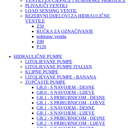
VENTILI ZA CJEPAČE I ŠUMARSKE PRIKOLICE
PLIVAJUČI VENTILI
LOAD SENSING VENTIL
REZERVNI DIJELOVI ZA HIDRAULIČNE
VENTILE
Z50
RUČKA ZA OZNAČIVANJE
poklopac ventila
Z80
P120
HIDRAULIČNE PUMPE
LITOLJEVANE PUMPE
LITOLJEVANE PUMPE ITALIAN
KLIPNE PUMPE
LITOLJEVANE PUMPE - BANANA
ZUPČASTE PUMPE
GR.0 - S NAVOJEM - DESNE
GR.0 - S NAVOJEM - LIJEVE
GR.1 - S PRIRUBNICOM - DESNE
GR.1 - S PRIRUBNICOM - LIJEVE
GR.1 - S NAVOJEM - DESNE
GR.1 - S NAVOJEM - LIJEVE
GR.2 - S PRIRUBNICOM - DESNE
GR.2 - S PRIRUBNICOM - LIJEVE