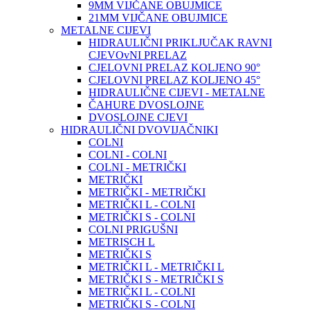
9MM VIJČANE OBUJMICE
21MM VIJČANE OBUJMICE
METALNE CIJEVI
HIDRAULIČNI PRIKLJUČAK RAVNI
CJEVOvNI PRELAZ
CJELOVNI PRELAZ KOLJENO 90°
CJELOVNI PRELAZ KOLJENO 45°
HIDRAULIČNE CIJEVI - METALNE
ČAHURE DVOSLOJNE
DVOSLOJNE CJEVI
HIDRAULIČNI DVOVIJAČNIKI
COLNI
COLNI - COLNI
COLNI - METRIČKI
METRIČKI
METRIČKI - METRIČKI
METRIČKI L - COLNI
METRIČKI S - COLNI
COLNI PRIGUŠNI
METRISCH L
METRIČKI S
METRIČKI L - METRIČKI L
METRIČKI S - METRIČKI S
METRIČKI L - COLNI
METRIČKI S - COLNI