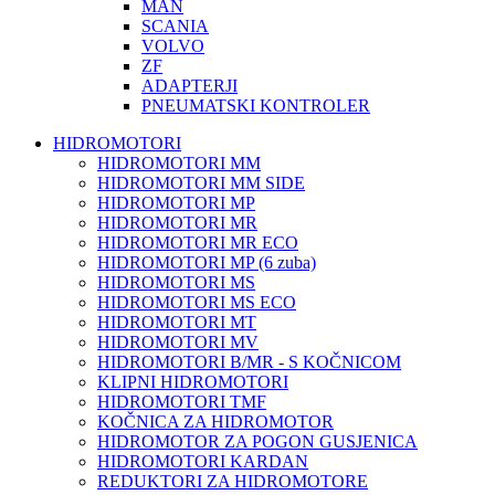
MAN
SCANIA
VOLVO
ZF
ADAPTERJI
PNEUMATSKI KONTROLER
HIDROMOTORI
HIDROMOTORI MM
HIDROMOTORI MM SIDE
HIDROMOTORI MP
HIDROMOTORI MR
HIDROMOTORI MR ECO
HIDROMOTORI MP (6 zuba)
HIDROMOTORI MS
HIDROMOTORI MS ECO
HIDROMOTORI MT
HIDROMOTORI MV
HIDROMOTORI B/MR - S KOČNICOM
KLIPNI HIDROMOTORI
HIDROMOTORI TMF
KOČNICA ZA HIDROMOTOR
HIDROMOTOR ZA POGON GUSJENICA
HIDROMOTORI KARDAN
REDUKTORI ZA HIDROMOTORE