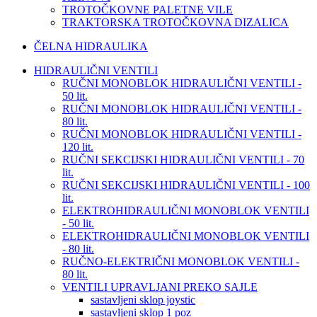
TROTOČKOVNE PALETNE VILE
TRAKTORSKA TROTOČKOVNA DIZALICA
ČELNA HIDRAULIKA
HIDRAULIČNI VENTILI
RUČNI MONOBLOK HIDRAULIČNI VENTILI -
50 lit.
RUČNI MONOBLOK HIDRAULIČNI VENTILI -
80 lit.
RUČNI MONOBLOK HIDRAULIČNI VENTILI -
120 lit.
RUČNI SEKCIJSKI HIDRAULIČNI VENTILI - 70
lit.
RUČNI SEKCIJSKI HIDRAULIČNI VENTILI - 100
lit.
ELEKTROHIDRAULIČNI MONOBLOK VENTILI
- 50 lit.
ELEKTROHIDRAULIČNI MONOBLOK VENTILI
- 80 lit.
RUČNO-ELEKTRIČNI MONOBLOK VENTILI -
80 lit.
VENTILI UPRAVLJANI PREKO SAJLE
sastavljeni sklop joystic
sastavljeni sklop 1 poz