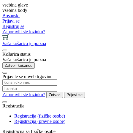
vsebina glave
vsebina body
Bosanski
Prijavi se
Registruj se
Zaboravili ste lozinku?
Vaša košarica je prazna
Košarica status
Vaša košarica je prazna
Zatvori košaricu
Prijavite se u web trgovinu
Zaboravili ste lozinku?
Zatvori
Prijavi se
Registracija
Registracija (fizičke osobe)
Registracija (pravne osobe)
Registracija za fizičke osobe