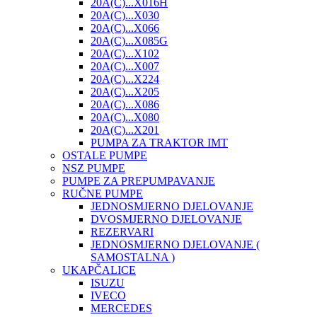
20A(C)...X016H
20A(C)...X030
20A(C)...X066
20A(C)...X085G
20A(C)...X102
20A(C)...X007
20A(C)...X224
20A(C)...X205
20A(C)...X086
20A(C)...X080
20A(C)...X201
PUMPA ZA TRAKTOR IMT
OSTALE PUMPE
NSZ PUMPE
PUMPE ZA PREPUMPAVANJE
RUČNE PUMPE
JEDNOSMJERNO DJELOVANJE
DVOSMJERNO DJELOVANJE
REZERVARI
JEDNOSMJERNO DJELOVANJE (
SAMOSTALNA )
UKAPČALICE
ISUZU
IVECO
MERCEDES