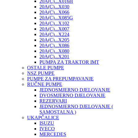
20A(C)...X016H
20A(C)...X030
20A(C)...X066
20A(C)...X085G
20A(C)...X102
20A(C)...X007
20A(C)...X224
20A(C)...X205
20A(C)...X086
20A(C)...X080
20A(C)...X201
PUMPA ZA TRAKTOR IMT
OSTALE PUMPE
NSZ PUMPE
PUMPE ZA PREPUMPAVANJE
RUČNE PUMPE
JEDNOSMJERNO DJELOVANJE
DVOSMJERNO DJELOVANJE
REZERVARI
JEDNOSMJERNO DJELOVANJE (
SAMOSTALNA )
UKAPČALICE
ISUZU
IVECO
MERCEDES