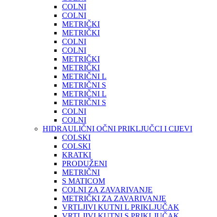
COLNI
COLNI
METRIČKI
METRIČKI
COLNI
COLNI
METRIČKI
METRIČKI
METRIČNI L
METRIČNI S
METRIČNI L
METRIČNI S
COLNI
COLNI
HIDRAULIČNI OČNI PRIKLJUČCI I CIJEVI
COLSKI
COLSKI
KRATKI
PRODUŽENI
METRIČNI
S MATICOM
COLNI ZA ZAVARIVANJE
METRIČKI ZA ZAVARIVANJE
VRTLJIVI KUTNI L PRIKLJUČAK
VRTLJIVI KUTNI S PRIKLJUČAK