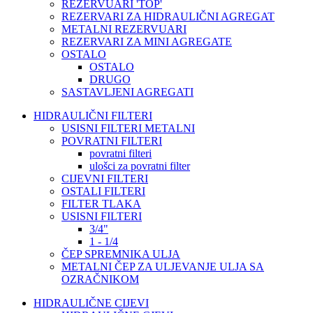
REZERVUARI 'TOP'
REZERVARI ZA HIDRAULIČNI AGREGAT
METALNI REZERVUARI
REZERVARI ZA MINI AGREGATE
OSTALO
OSTALO
DRUGO
SASTAVLJENI AGREGATI
HIDRAULIČNI FILTERI
USISNI FILTERI METALNI
POVRATNI FILTERI
povratni filteri
ulošci za povratni filter
CIJEVNI FILTERI
OSTALI FILTERI
FILTER TLAKA
USISNI FILTERI
3/4"
1 - 1/4
ČEP SPREMNIKA ULJA
METALNI ČEP ZA ULJEVANJE ULJA SA
OZRAČNIKOM
HIDRAULIČNE CIJEVI