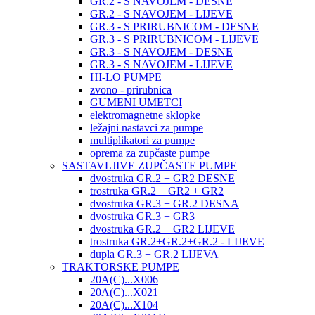
GR.2 - S NAVOJEM - DESNE
GR.2 - S NAVOJEM - LIJEVE
GR.3 - S PRIRUBNICOM - DESNE
GR.3 - S PRIRUBNICOM - LIJEVE
GR.3 - S NAVOJEM - DESNE
GR.3 - S NAVOJEM - LIJEVE
HI-LO PUMPE
zvono - prirubnica
GUMENI UMETCI
elektromagnetne sklopke
ležajni nastavci za pumpe
multiplikatori za pumpe
oprema za zupčaste pumpe
SASTAVLJIVE ZUPČASTE PUMPE
dvostruka GR.2 + GR2 DESNE
trostruka GR.2 + GR2 + GR2
dvostruka GR.3 + GR.2 DESNA
dvostruka GR.3 + GR3
dvostruka GR.2 + GR2 LIJEVE
trostruka GR.2+GR.2+GR.2 - LIJEVE
dupla GR.3 + GR.2 LIJEVA
TRAKTORSKE PUMPE
20A(C)...X006
20A(C)...X021
20A(C)...X104