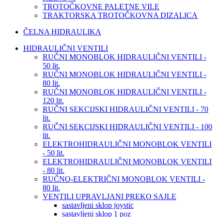
TROTOČKOVNE PALETNE VILE
TRAKTORSKA TROTOČKOVNA DIZALICA
ČELNA HIDRAULIKA
HIDRAULIČNI VENTILI
RUČNI MONOBLOK HIDRAULIČNI VENTILI -
50 lit.
RUČNI MONOBLOK HIDRAULIČNI VENTILI -
80 lit.
RUČNI MONOBLOK HIDRAULIČNI VENTILI -
120 lit.
RUČNI SEKCIJSKI HIDRAULIČNI VENTILI - 70
lit.
RUČNI SEKCIJSKI HIDRAULIČNI VENTILI - 100
lit.
ELEKTROHIDRAULIČNI MONOBLOK VENTILI
- 50 lit.
ELEKTROHIDRAULIČNI MONOBLOK VENTILI
- 80 lit.
RUČNO-ELEKTRIČNI MONOBLOK VENTILI -
80 lit.
VENTILI UPRAVLJANI PREKO SAJLE
sastavljeni sklop joystic
sastavljeni sklop 1 poz