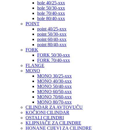
hole 40/25-xxx
hole 50/30-xxx
hole 70/40-xxx
hole 80/40-xxx
POINT
point 40/25-xxx
point 50/30-xxx
point 60/40-xxx
point 80/40-xxx
FORK
FORK 50/30-xxx
FORK 70/40-xxx
FLANGE
MONO
MONO 30/25-xxx
MONO 40/30-xxx
MONO 50/40-xxx
MONO 60/50-xxx
MONO 70/60-xxx
MONO 80/70-xxx
CILINDAR ZA AVTOVUČU
KOČIONI CILINDAR
OSTALI CILINDRI
KLIPNJAČE ZA CILINDRE
HONANE CIJEVI ZA CILINDRE