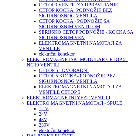
CETOP3 VENTIL ZA UPRAVLJANJE
CETOP KOCKA- PODNOŽJE BEZ
SIGURNOSNOG VENTILA
CETOP KOCKA - PODNOŽJE SA
SIGURNOSNIM VENTILOM
SERIJSKO CETOP PODNOŽJE - KOCKA SA
SIGURNOSNIM VEN
ELEKTROMAGNETNI NAMOTAJI ZA
VENTILE
električni konektor
ELEKTROMAGNETSKI MODULAR CETOP 5 -
NG10 VENTILI
CETOP 5 - DVORADNI
CETOP 5 KOCKA- PODNOŽJE BEZ
SIGURNOSNOG VENTILA
ELEKTROMAGNETNI NAMOTAJI ZA
VENTILE CETOP 5
ELEKTROMAGNETNI YEAT VENTILI
ELEKTRO MAGNETNI NAMOTAJI - ŠPULE
12 V
24V
48V
230V
električni konektor
DALJINSKE RUČICE