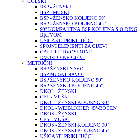
COLSKI
BSP - ŽENSKI
BSP - MUŠKI
BSP - ŽENSKO KOLJENO 90°
BSP - ŽENSKO KOLJENO 45°
90° KOMPAKTNA BSP KOLJENA S O-RING
BRTVOM
UŠICASTI PRIKLJUČCI
SPOJNI ELEMENTI ZA CIJEVI
ČAHURE DVOSLOJNE
DVOSLOJNE CJEVI
METRIČNI
BSP ŽENSKI NAVOJ
BSP MUŠKI NAVOJ
BSP ŽENSKO KOLJENO 90°
BSP ŽENSKO KOLJENO 45°
DKOL - ŽENSKI
CEL - MUŠKI
DKOL - ŽENSKI KOLJENO 90°
DKOL - WEIBLICHER 45°-BÖGEN
DKOS - ŽENSKI
CES - MUŠKI
DKOS - ŽENSKI KOLJENO 90°
DKOS - ŽENSKI KOLJENO 45°
UŠICASTI PRIKLJUČCI