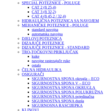
SPECIAL POTEZNICE - POLUGE
CAT 2 (fi 25,4)
CAT 3 (fi 32,2)
CAT 4 (fi 45,2 / 32,4)
HIDRAULIČNA POTEZNICA SA NAVOJEM
MEHANIČKE POTEZNICE - POLUGE
standard navojna
automatska navojna
DJELOVI POTEZNICA
DIZAJUČE POTEZNICE
DIZAJUČE POTEZNICE - STANDARD
TRO-TOČKOVNI PRIKLJUČAK
kuke
navojne rastezajuče ruke
ostalo
ČELNA HIDRAULIKA
OSIGURAČI
SIGURNOSTNA SPONA okrugla – ECO
SIGURNOSTNA SPONA V – ECO
SIGURNOSTNA SPONA OKRUGLA
SIGURNOSTNA SPONA POLUKRUŽNA
SIGURNOSTNA SPONA pojedinačna
SIGURNOSTNA SPONA dupla
SIGURNOSNA RASCIJEPKA
KLINOVI