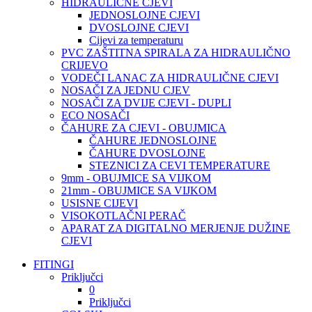
HIDRAULIČNE CJEVI
JEDNOSLOJNE CJEVI
DVOSLOJNE CJEVI
Cijevi za temperaturu
PVC ZAŠTITNA SPIRALA ZA HIDRAULIČNO
CRIJEVO
VODEČI LANAC ZA HIDRAULIČNE CJEVI
NOSAČI ZA JEDNU CJEV
NOSAČI ZA DVIJE CJEVI - DUPLI
ECO NOSAČI
ČAHURE ZA CJEVI - OBUJMICA
ČAHURE JEDNOSLOJNE
ČAHURE DVOSLOJNE
STEZNICI ZA CEVI TEMPERATURE
9mm - OBUJMICE SA VIJKOM
21mm - OBUJMICE SA VIJKOM
USISNE CIJEVI
VISOKOTLAČNI PERAČ
APARAT ZA DIGITALNO MERJENJE DUŽINE
CJEVI
FITINGI
Priključci
0
Priključci