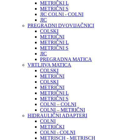
METRIČKI L
METRIČNI S
JIC COLNI - COLNI
JIC
PREGRADNI DVOVIJAČNICI
COLSKI
METRIČNI
METRIČNI L
METRIČNI S
JIC
PREGRADNA MATICA
VRTLJIVA MATICA
COLSKI
METRIČNI
COLSKI
METRIČNI
METRIČNI L
METRIČNI S
COLNI – COLNI
COLNI – METRIČNI
HIDRAULIČNI ADAPTERI
COLNI
METRIČKI
COLNI - COLNI
METRISCH - METRISCH