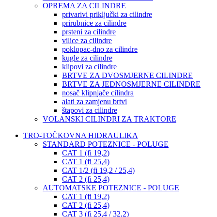
OPREMA ZA CILINDRE
privarivi priključki za cilindre
prirubnice za cilindre
prsteni za cilindre
vilice za cilindre
poklopac-dno za cilindre
kugle za cilindre
klipovi za cilindre
BRTVE ZA DVOSMJERNE CILINDRE
BRTVE ZA JEDNOSMJERNE CILINDRE
nosač klipnjače cilindra
alati za zamjenu brtvi
štapovi za cilindre
VOLANSKI CILINDRI ZA TRAKTORE
TRO-TOČKOVNA HIDRAULIKA
STANDARD POTEZNICE - POLUGE
CAT 1 (fi 19,2)
CAT 1 (fi 25,4)
CAT 1/2 (fi 19,2 / 25,4)
CAT 2 (fi 25,4)
AUTOMATSKE POTEZNICE - POLUGE
CAT 1 (fi 19,2)
CAT 2 (fi 25,4)
CAT 3 (fi 25,4 / 32,2)