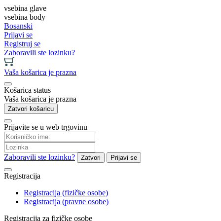
vsebina glave
vsebina body
Bosanski
Prijavi se
Registruj se
Zaboravili ste lozinku?
Vaša košarica je prazna
Košarica status
Vaša košarica je prazna
Zatvori košaricu
Prijavite se u web trgovinu
Zaboravili ste lozinku?
Zatvori
Prijavi se
Registracija
Registracija (fizičke osobe)
Registracija (pravne osobe)
Registracija za fizičke osobe