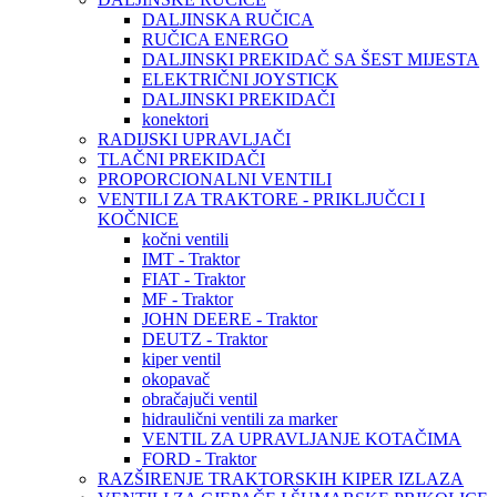
DALJINSKA RUČICA
RUČICA ENERGO
DALJINSKI PREKIDAČ SA ŠEST MIJESTA
ELEKTRIČNI JOYSTICK
DALJINSKI PREKIDAČI
konektori
RADIJSKI UPRAVLJAČI
TLAČNI PREKIDAČI
PROPORCIONALNI VENTILI
VENTILI ZA TRAKTORE - PRIKLJUČCI I
KOČNICE
kočni ventili
IMT - Traktor
FIAT - Traktor
MF - Traktor
JOHN DEERE - Traktor
DEUTZ - Traktor
kiper ventil
okopavač
obračajuči ventil
hidraulični ventili za marker
VENTIL ZA UPRAVLJANJE KOTAČIMA
FORD - Traktor
RAZŠIRENJE TRAKTORSKIH KIPER IZLAZA