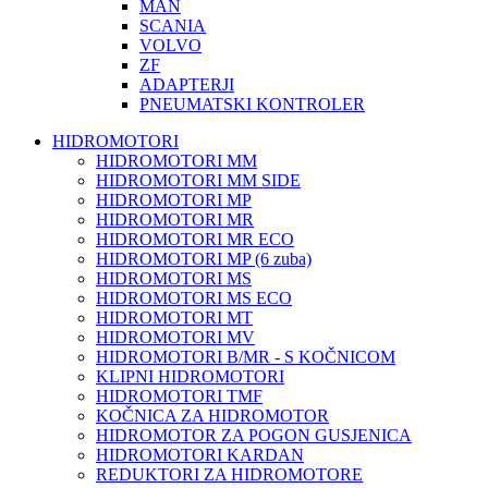
MAN
SCANIA
VOLVO
ZF
ADAPTERJI
PNEUMATSKI KONTROLER
HIDROMOTORI
HIDROMOTORI MM
HIDROMOTORI MM SIDE
HIDROMOTORI MP
HIDROMOTORI MR
HIDROMOTORI MR ECO
HIDROMOTORI MP (6 zuba)
HIDROMOTORI MS
HIDROMOTORI MS ECO
HIDROMOTORI MT
HIDROMOTORI MV
HIDROMOTORI B/MR - S KOČNICOM
KLIPNI HIDROMOTORI
HIDROMOTORI TMF
KOČNICA ZA HIDROMOTOR
HIDROMOTOR ZA POGON GUSJENICA
HIDROMOTORI KARDAN
REDUKTORI ZA HIDROMOTORE