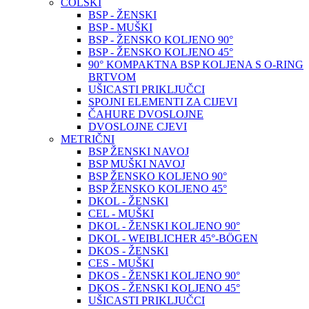
COLSKI
BSP - ŽENSKI
BSP - MUŠKI
BSP - ŽENSKO KOLJENO 90°
BSP - ŽENSKO KOLJENO 45°
90° KOMPAKTNA BSP KOLJENA S O-RING
BRTVOM
UŠICASTI PRIKLJUČCI
SPOJNI ELEMENTI ZA CIJEVI
ČAHURE DVOSLOJNE
DVOSLOJNE CJEVI
METRIČNI
BSP ŽENSKI NAVOJ
BSP MUŠKI NAVOJ
BSP ŽENSKO KOLJENO 90°
BSP ŽENSKO KOLJENO 45°
DKOL - ŽENSKI
CEL - MUŠKI
DKOL - ŽENSKI KOLJENO 90°
DKOL - WEIBLICHER 45°-BÖGEN
DKOS - ŽENSKI
CES - MUŠKI
DKOS - ŽENSKI KOLJENO 90°
DKOS - ŽENSKI KOLJENO 45°
UŠICASTI PRIKLJUČCI