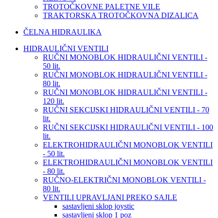
TROTOČKOVNE PALETNE VILE
TRAKTORSKA TROTOČKOVNA DIZALICA
ČELNA HIDRAULIKA
HIDRAULIČNI VENTILI
RUČNI MONOBLOK HIDRAULIČNI VENTILI -
50 lit.
RUČNI MONOBLOK HIDRAULIČNI VENTILI -
80 lit.
RUČNI MONOBLOK HIDRAULIČNI VENTILI -
120 lit.
RUČNI SEKCIJSKI HIDRAULIČNI VENTILI - 70
lit.
RUČNI SEKCIJSKI HIDRAULIČNI VENTILI - 100
lit.
ELEKTROHIDRAULIČNI MONOBLOK VENTILI
- 50 lit.
ELEKTROHIDRAULIČNI MONOBLOK VENTILI
- 80 lit.
RUČNO-ELEKTRIČNI MONOBLOK VENTILI -
80 lit.
VENTILI UPRAVLJANI PREKO SAJLE
sastavljeni sklop joystic
sastavljeni sklop 1 poz