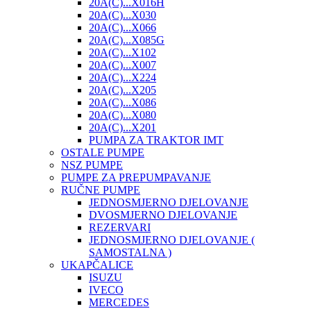
20A(C)...X016H
20A(C)...X030
20A(C)...X066
20A(C)...X085G
20A(C)...X102
20A(C)...X007
20A(C)...X224
20A(C)...X205
20A(C)...X086
20A(C)...X080
20A(C)...X201
PUMPA ZA TRAKTOR IMT
OSTALE PUMPE
NSZ PUMPE
PUMPE ZA PREPUMPAVANJE
RUČNE PUMPE
JEDNOSMJERNO DJELOVANJE
DVOSMJERNO DJELOVANJE
REZERVARI
JEDNOSMJERNO DJELOVANJE (
SAMOSTALNA )
UKAPČALICE
ISUZU
IVECO
MERCEDES