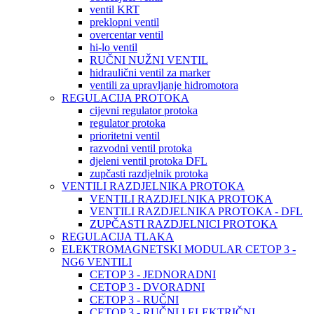
ventil KRT
preklopni ventil
overcentar ventil
hi-lo ventil
RUČNI NUŽNI VENTIL
hidraulični ventil za marker
ventili za upravljanje hidromotora
REGULACIJA PROTOKA
cijevni regulator protoka
regulator protoka
prioritetni ventil
razvodni ventil protoka
djeleni ventil protoka DFL
zupčasti razdjelnik protoka
VENTILI RAZDJELNIKA PROTOKA
VENTILI RAZDJELNIKA PROTOKA
VENTILI RAZDJELNIKA PROTOKA - DFL
ZUPČASTI RAZDJELNICI PROTOKA
REGULACIJA TLAKA
ELEKTROMAGNETSKI MODULAR CETOP 3 -
NG6 VENTILI
CETOP 3 - JEDNORADNI
CETOP 3 - DVORADNI
CETOP 3 - RUČNI
CETOP 3 - RUČNI I ELEKTRIČNI