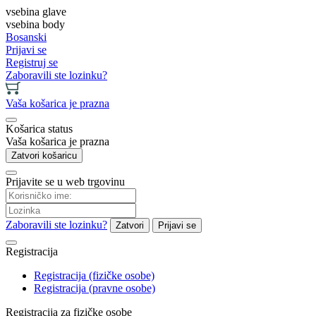
vsebina glave
vsebina body
Bosanski
Prijavi se
Registruj se
Zaboravili ste lozinku?
Vaša košarica je prazna
Košarica status
Vaša košarica je prazna
Zatvori košaricu
Prijavite se u web trgovinu
Zaboravili ste lozinku?
Zatvori
Prijavi se
Registracija
Registracija (fizičke osobe)
Registracija (pravne osobe)
Registracija za fizičke osobe