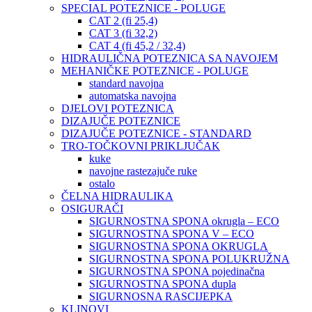
SPECIAL POTEZNICE - POLUGE
CAT 2 (fi 25,4)
CAT 3 (fi 32,2)
CAT 4 (fi 45,2 / 32,4)
HIDRAULIČNA POTEZNICA SA NAVOJEM
MEHANIČKE POTEZNICE - POLUGE
standard navojna
automatska navojna
DJELOVI POTEZNICA
DIZAJUČE POTEZNICE
DIZAJUČE POTEZNICE - STANDARD
TRO-TOČKOVNI PRIKLJUČAK
kuke
navojne rastezajuče ruke
ostalo
ČELNA HIDRAULIKA
OSIGURAČI
SIGURNOSTNA SPONA okrugla – ECO
SIGURNOSTNA SPONA V – ECO
SIGURNOSTNA SPONA OKRUGLA
SIGURNOSTNA SPONA POLUKRUŽNA
SIGURNOSTNA SPONA pojedinačna
SIGURNOSTNA SPONA dupla
SIGURNOSNA RASCIJEPKA
KLINOVI