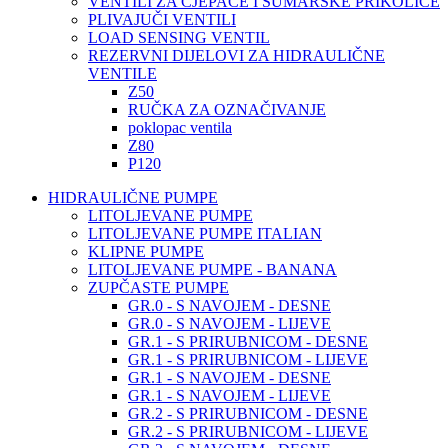
VENTILI ZA CJEPAČE I ŠUMARSKE PRIKOLICE
PLIVAJUČI VENTILI
LOAD SENSING VENTIL
REZERVNI DIJELOVI ZA HIDRAULIČNE
VENTILE
Z50
RUČKA ZA OZNAČIVANJE
poklopac ventila
Z80
P120
HIDRAULIČNE PUMPE
LITOLJEVANE PUMPE
LITOLJEVANE PUMPE ITALIAN
KLIPNE PUMPE
LITOLJEVANE PUMPE - BANANA
ZUPČASTE PUMPE
GR.0 - S NAVOJEM - DESNE
GR.0 - S NAVOJEM - LIJEVE
GR.1 - S PRIRUBNICOM - DESNE
GR.1 - S PRIRUBNICOM - LIJEVE
GR.1 - S NAVOJEM - DESNE
GR.1 - S NAVOJEM - LIJEVE
GR.2 - S PRIRUBNICOM - DESNE
GR.2 - S PRIRUBNICOM - LIJEVE