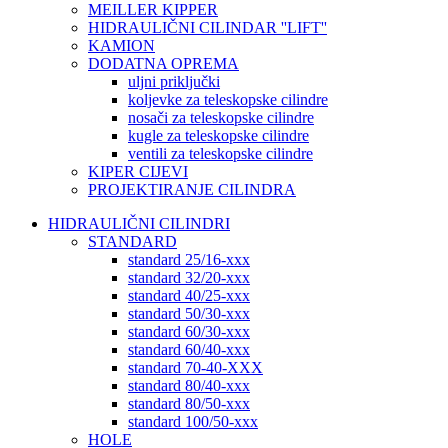
MEILLER KIPPER
HIDRAULIČNI CILINDAR ''LIFT''
KAMION
DODATNA OPREMA
uljni priključki
koljevke za teleskopske cilindre
nosači za teleskopske cilindre
kugle za teleskopske cilindre
ventili za teleskopske cilindre
KIPER CIJEVI
PROJEKTIRANJE CILINDRA
HIDRAULIČNI CILINDRI
STANDARD
standard 25/16-xxx
standard 32/20-xxx
standard 40/25-xxx
standard 50/30-xxx
standard 60/30-xxx
standard 60/40-xxx
standard 70-40-XXX
standard 80/40-xxx
standard 80/50-xxx
standard 100/50-xxx
HOLE