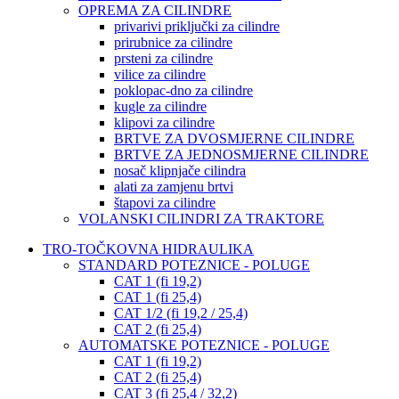
OPREMA ZA CILINDRE
privarivi priključki za cilindre
prirubnice za cilindre
prsteni za cilindre
vilice za cilindre
poklopac-dno za cilindre
kugle za cilindre
klipovi za cilindre
BRTVE ZA DVOSMJERNE CILINDRE
BRTVE ZA JEDNOSMJERNE CILINDRE
nosač klipnjače cilindra
alati za zamjenu brtvi
štapovi za cilindre
VOLANSKI CILINDRI ZA TRAKTORE
TRO-TOČKOVNA HIDRAULIKA
STANDARD POTEZNICE - POLUGE
CAT 1 (fi 19,2)
CAT 1 (fi 25,4)
CAT 1/2 (fi 19,2 / 25,4)
CAT 2 (fi 25,4)
AUTOMATSKE POTEZNICE - POLUGE
CAT 1 (fi 19,2)
CAT 2 (fi 25,4)
CAT 3 (fi 25,4 / 32,2)