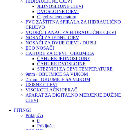
HIDRAULIČNE CJEVI
JEDNOSLOJNE CJEVI
DVOSLOJNE CJEVI
Cijevi za temperaturu
PVC ZAŠTITNA SPIRALA ZA HIDRAULIČNO
CRIJEVO
VODEČI LANAC ZA HIDRAULIČNE CJEVI
NOSAČI ZA JEDNU CJEV
NOSAČI ZA DVIJE CJEVI - DUPLI
ECO NOSAČI
ČAHURE ZA CJEVI - OBUJMICA
ČAHURE JEDNOSLOJNE
ČAHURE DVOSLOJNE
STEZNICI ZA CEVI TEMPERATURE
9mm - OBUJMICE SA VIJKOM
21mm - OBUJMICE SA VIJKOM
USISNE CIJEVI
VISOKOTLAČNI PERAČ
APARAT ZA DIGITALNO MERJENJE DUŽINE
CJEVI
FITINGI
Priključci
0
Priključci