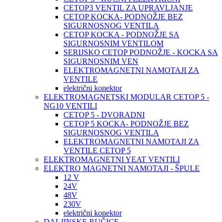
CETOP3 VENTIL ZA UPRAVLJANJE
CETOP KOCKA- PODNOŽJE BEZ
SIGURNOSNOG VENTILA
CETOP KOCKA - PODNOŽJE SA
SIGURNOSNIM VENTILOM
SERIJSKO CETOP PODNOŽJE - KOCKA SA
SIGURNOSNIM VEN
ELEKTROMAGNETNI NAMOTAJI ZA
VENTILE
električni konektor
ELEKTROMAGNETSKI MODULAR CETOP 5 -
NG10 VENTILI
CETOP 5 - DVORADNI
CETOP 5 KOCKA- PODNOŽJE BEZ
SIGURNOSNOG VENTILA
ELEKTROMAGNETNI NAMOTAJI ZA
VENTILE CETOP 5
ELEKTROMAGNETNI YEAT VENTILI
ELEKTRO MAGNETNI NAMOTAJI - ŠPULE
12 V
24V
48V
230V
električni konektor
DALJINSKE RUČICE