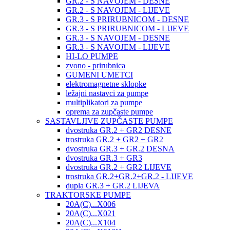
GR.2 - S NAVOJEM - DESNE
GR.2 - S NAVOJEM - LIJEVE
GR.3 - S PRIRUBNICOM - DESNE
GR.3 - S PRIRUBNICOM - LIJEVE
GR.3 - S NAVOJEM - DESNE
GR.3 - S NAVOJEM - LIJEVE
HI-LO PUMPE
zvono - prirubnica
GUMENI UMETCI
elektromagnetne sklopke
ležajni nastavci za pumpe
multiplikatori za pumpe
oprema za zupčaste pumpe
SASTAVLJIVE ZUPČASTE PUMPE
dvostruka GR.2 + GR2 DESNE
trostruka GR.2 + GR2 + GR2
dvostruka GR.3 + GR.2 DESNA
dvostruka GR.3 + GR3
dvostruka GR.2 + GR2 LIJEVE
trostruka GR.2+GR.2+GR.2 - LIJEVE
dupla GR.3 + GR.2 LIJEVA
TRAKTORSKE PUMPE
20A(C)...X006
20A(C)...X021
20A(C)...X104