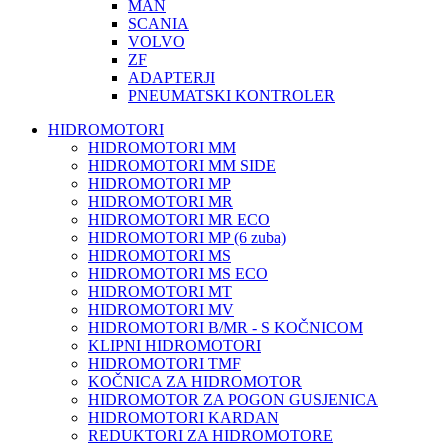
MAN
SCANIA
VOLVO
ZF
ADAPTERJI
PNEUMATSKI KONTROLER
HIDROMOTORI
HIDROMOTORI MM
HIDROMOTORI MM SIDE
HIDROMOTORI MP
HIDROMOTORI MR
HIDROMOTORI MR ECO
HIDROMOTORI MP (6 zuba)
HIDROMOTORI MS
HIDROMOTORI MS ECO
HIDROMOTORI MT
HIDROMOTORI MV
HIDROMOTORI B/MR - S KOČNICOM
KLIPNI HIDROMOTORI
HIDROMOTORI TMF
KOČNICA ZA HIDROMOTOR
HIDROMOTOR ZA POGON GUSJENICA
HIDROMOTORI KARDAN
REDUKTORI ZA HIDROMOTORE