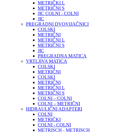
METRIČKI L
METRIČNI S
JIC COLNI - COLNI
JIC
PREGRADNI DVOVIJAČNICI
COLSKI
METRIČNI
METRIČNI L
METRIČNI S
JIC
PREGRADNA MATICA
VRTLJIVA MATICA
COLSKI
METRIČNI
COLSKI
METRIČNI
METRIČNI L
METRIČNI S
COLNI – COLNI
COLNI – METRIČNI
HIDRAULIČNI ADAPTERI
COLNI
METRIČKI
COLNI - COLNI
METRISCH - METRISCH