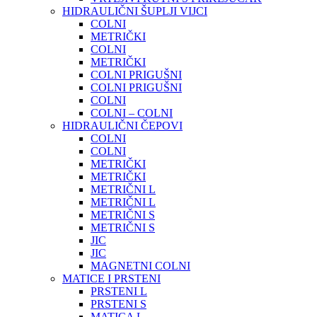
HIDRAULIČNI ŠUPLJI VIJCI
COLNI
METRIČKI
COLNI
METRIČKI
COLNI PRIGUŠNI
COLNI PRIGUŠNI
COLNI
COLNI – COLNI
HIDRAULIČNI ČEPOVI
COLNI
COLNI
METRIČKI
METRIČKI
METRIČNI L
METRIČNI L
METRIČNI S
METRIČNI S
JIC
JIC
MAGNETNI COLNI
MATICE I PRSTENI
PRSTENI L
PRSTENI S
MATICA L