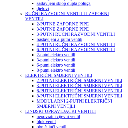
sastavljeni sklop dupla poluga
djelovi
RUČNI RAZVODNI VENTILI I ZAPORNI
VENTILI
2-PUTNE ZAPORNE PIPE
3-PUTNE ZAPORNE PIPE
3-PUTNI RUČNI RAZVODNI VENTILI
Sastavljeni 2-putni ventili
4-PUTNI RUČNI RAZVODNI VENTILI
6-PUTNI RUČNI RAZVODNI VENTILI
2-putni elektro ventili
3-putni elektro ventili
6-putni elektro ventili
8-putni elektro ventili
ELEKTRIČNI SMJERNI VENTILI
2-PUTNI ELEKTRIČNI SMJERNI VENTILI
3-PUTNI ELEKTRIČNI SMJERNI VENTILI
6-PUTNI ELEKTRIČNI SMJERNI VENTILI
8-PUTNI ELEKTRIČNI SMJERNI VENTILI
MODULARNI 2-PUTNI ELEKTRIČNI
SMJERNI VENTILI
LINIJSKI-UPRAVLJAČKI VENTILI
nepovratni cijevni ventil
blok ventil
obračajuči ventil