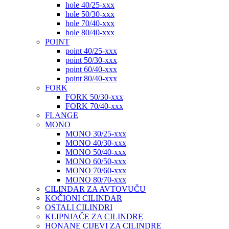
hole 40/25-xxx
hole 50/30-xxx
hole 70/40-xxx
hole 80/40-xxx
POINT
point 40/25-xxx
point 50/30-xxx
point 60/40-xxx
point 80/40-xxx
FORK
FORK 50/30-xxx
FORK 70/40-xxx
FLANGE
MONO
MONO 30/25-xxx
MONO 40/30-xxx
MONO 50/40-xxx
MONO 60/50-xxx
MONO 70/60-xxx
MONO 80/70-xxx
CILINDAR ZA AVTOVUČU
KOČIONI CILINDAR
OSTALI CILINDRI
KLIPNJAČE ZA CILINDRE
HONANE CIJEVI ZA CILINDRE