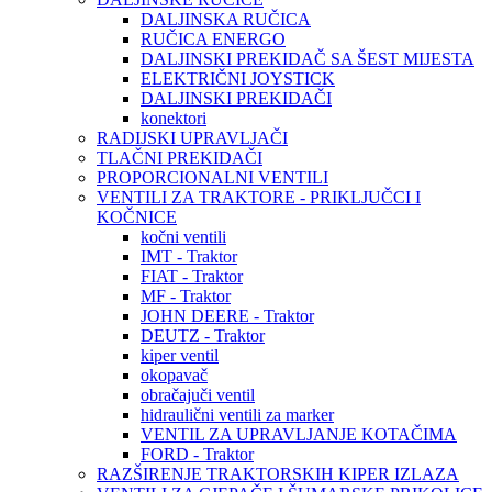
DALJINSKA RUČICA
RUČICA ENERGO
DALJINSKI PREKIDAČ SA ŠEST MIJESTA
ELEKTRIČNI JOYSTICK
DALJINSKI PREKIDAČI
konektori
RADIJSKI UPRAVLJAČI
TLAČNI PREKIDAČI
PROPORCIONALNI VENTILI
VENTILI ZA TRAKTORE - PRIKLJUČCI I
KOČNICE
kočni ventili
IMT - Traktor
FIAT - Traktor
MF - Traktor
JOHN DEERE - Traktor
DEUTZ - Traktor
kiper ventil
okopavač
obračajuči ventil
hidraulični ventili za marker
VENTIL ZA UPRAVLJANJE KOTAČIMA
FORD - Traktor
RAZŠIRENJE TRAKTORSKIH KIPER IZLAZA