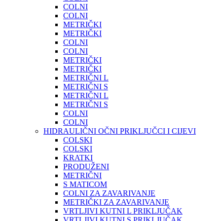
COLNI
COLNI
METRIČKI
METRIČKI
COLNI
COLNI
METRIČKI
METRIČKI
METRIČNI L
METRIČNI S
METRIČNI L
METRIČNI S
COLNI
COLNI
HIDRAULIČNI OČNI PRIKLJUČCI I CIJEVI
COLSKI
COLSKI
KRATKI
PRODUŽENI
METRIČNI
S MATICOM
COLNI ZA ZAVARIVANJE
METRIČKI ZA ZAVARIVANJE
VRTLJIVI KUTNI L PRIKLJUČAK
VRTLJIVI KUTNI S PRIKLJUČAK