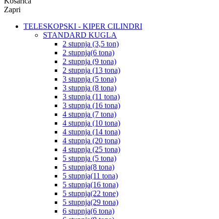
Košarica
Zapri
TELESKOPSKI - KIPER CILINDRI
STANDARD KUGLA
2 stupnja (3,5 ton)
2 stupnja(6 tona)
2 stupnja (9 tona)
2 stupnja (13 tona)
3 stupnja (5 tona)
3 stupnja (8 tona)
3 stupnja (11 tona)
3 stupnja (16 tona)
4 stupnja (7 tona)
4 stupnja (10 tona)
4 stupnja (14 tona)
4 stupnja (20 tona)
4 stupnja (25 tona)
5 stupnja (5 tona)
5 stupnja(8 tona)
5 stupnja(11 tona)
5 stupnja(16 tona)
5 stupnja(22 tone)
5 stupnja(29 tona)
6 stupnja(6 tona)