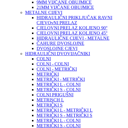
9MM VIJČANE OBUJMICE
21MM VIJČANE OBUJMICE
METALNE CIJEVI
HIDRAULIČNI PRIKLJUČAK RAVNI
CJEVOvNI PRELAZ
CJELOVNI PRELAZ KOLJENO 90°
CJELOVNI PRELAZ KOLJENO 45°
HIDRAULIČNE CIJEVI - METALNE
ČAHURE DVOSLOJNE
DVOSLOJNE CJEVI
HIDRAULIČNI DVOVIJAČNIKI
COLNI
COLNI - COLNI
COLNI - METRIČKI
METRIČKI
METRIČKI - METRIČKI
METRIČKI L - COLNI
METRIČKI S - COLNI
COLNI PRIGUŠNI
METRISCH L
METRIČKI S
METRIČKI L - METRIČKI L
METRIČKI S - METRIČKI S
METRIČKI L - COLNI
METRIČKI S - COLNI