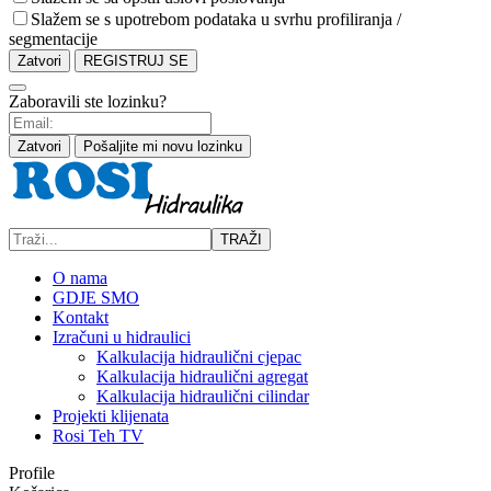
Slažem se s upotrebom podataka u svrhu profiliranja /
segmentacije
Zatvori
REGISTRUJ SE
Zaboravili ste lozinku?
Zatvori
Pošaljite mi novu lozinku
TRAŽI
O nama
GDJE SMO
Kontakt
Izračuni u hidraulici
Kalkulacija hidraulični cjepac
Kalkulacija hidraulični agregat
Kalkulacija hidraulični cilindar
Projekti klijenata
Rosi Teh TV
Profile