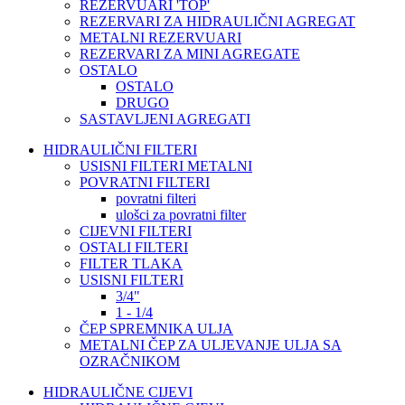
REZERVUARI 'TOP'
REZERVARI ZA HIDRAULIČNI AGREGAT
METALNI REZERVUARI
REZERVARI ZA MINI AGREGATE
OSTALO
OSTALO
DRUGO
SASTAVLJENI AGREGATI
HIDRAULIČNI FILTERI
USISNI FILTERI METALNI
POVRATNI FILTERI
povratni filteri
ulošci za povratni filter
CIJEVNI FILTERI
OSTALI FILTERI
FILTER TLAKA
USISNI FILTERI
3/4"
1 - 1/4
ČEP SPREMNIKA ULJA
METALNI ČEP ZA ULJEVANJE ULJA SA
OZRAČNIKOM
HIDRAULIČNE CIJEVI