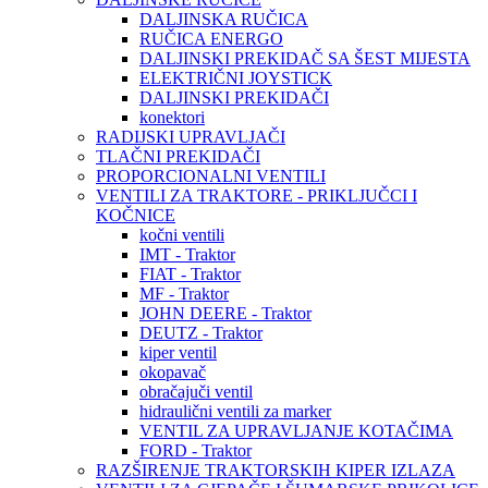
DALJINSKA RUČICA
RUČICA ENERGO
DALJINSKI PREKIDAČ SA ŠEST MIJESTA
ELEKTRIČNI JOYSTICK
DALJINSKI PREKIDAČI
konektori
RADIJSKI UPRAVLJAČI
TLAČNI PREKIDAČI
PROPORCIONALNI VENTILI
VENTILI ZA TRAKTORE - PRIKLJUČCI I
KOČNICE
kočni ventili
IMT - Traktor
FIAT - Traktor
MF - Traktor
JOHN DEERE - Traktor
DEUTZ - Traktor
kiper ventil
okopavač
obračajuči ventil
hidraulični ventili za marker
VENTIL ZA UPRAVLJANJE KOTAČIMA
FORD - Traktor
RAZŠIRENJE TRAKTORSKIH KIPER IZLAZA