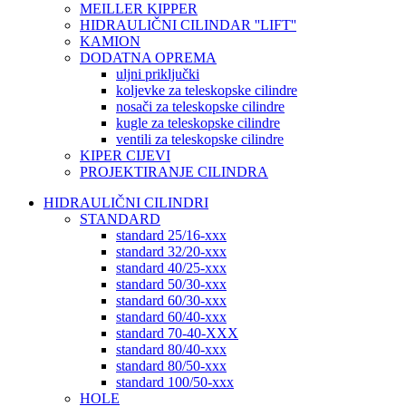
MEILLER KIPPER
HIDRAULIČNI CILINDAR ''LIFT''
KAMION
DODATNA OPREMA
uljni priključki
koljevke za teleskopske cilindre
nosači za teleskopske cilindre
kugle za teleskopske cilindre
ventili za teleskopske cilindre
KIPER CIJEVI
PROJEKTIRANJE CILINDRA
HIDRAULIČNI CILINDRI
STANDARD
standard 25/16-xxx
standard 32/20-xxx
standard 40/25-xxx
standard 50/30-xxx
standard 60/30-xxx
standard 60/40-xxx
standard 70-40-XXX
standard 80/40-xxx
standard 80/50-xxx
standard 100/50-xxx
HOLE