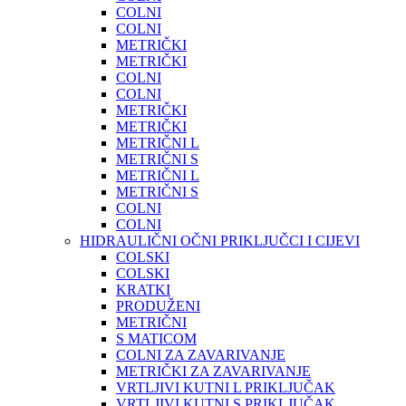
COLNI
COLNI
METRIČKI
METRIČKI
COLNI
COLNI
METRIČKI
METRIČKI
METRIČNI L
METRIČNI S
METRIČNI L
METRIČNI S
COLNI
COLNI
HIDRAULIČNI OČNI PRIKLJUČCI I CIJEVI
COLSKI
COLSKI
KRATKI
PRODUŽENI
METRIČNI
S MATICOM
COLNI ZA ZAVARIVANJE
METRIČKI ZA ZAVARIVANJE
VRTLJIVI KUTNI L PRIKLJUČAK
VRTLJIVI KUTNI S PRIKLJUČAK