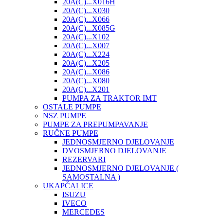
20A(C)...X016H
20A(C)...X030
20A(C)...X066
20A(C)...X085G
20A(C)...X102
20A(C)...X007
20A(C)...X224
20A(C)...X205
20A(C)...X086
20A(C)...X080
20A(C)...X201
PUMPA ZA TRAKTOR IMT
OSTALE PUMPE
NSZ PUMPE
PUMPE ZA PREPUMPAVANJE
RUČNE PUMPE
JEDNOSMJERNO DJELOVANJE
DVOSMJERNO DJELOVANJE
REZERVARI
JEDNOSMJERNO DJELOVANJE (
SAMOSTALNA )
UKAPČALICE
ISUZU
IVECO
MERCEDES