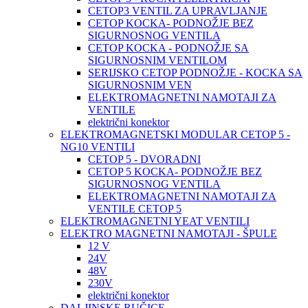
CETOP3 VENTIL ZA UPRAVLJANJE
CETOP KOCKA- PODNOŽJE BEZ
SIGURNOSNOG VENTILA
CETOP KOCKA - PODNOŽJE SA
SIGURNOSNIM VENTILOM
SERIJSKO CETOP PODNOŽJE - KOCKA SA
SIGURNOSNIM VEN
ELEKTROMAGNETNI NAMOTAJI ZA
VENTILE
električni konektor
ELEKTROMAGNETSKI MODULAR CETOP 5 -
NG10 VENTILI
CETOP 5 - DVORADNI
CETOP 5 KOCKA- PODNOŽJE BEZ
SIGURNOSNOG VENTILA
ELEKTROMAGNETNI NAMOTAJI ZA
VENTILE CETOP 5
ELEKTROMAGNETNI YEAT VENTILI
ELEKTRO MAGNETNI NAMOTAJI - ŠPULE
12 V
24V
48V
230V
električni konektor
DALJINSKE RUČICE