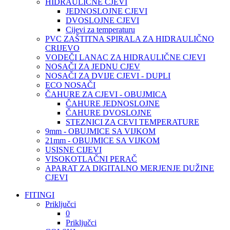
HIDRAULIČNE CJEVI
JEDNOSLOJNE CJEVI
DVOSLOJNE CJEVI
Cijevi za temperaturu
PVC ZAŠTITNA SPIRALA ZA HIDRAULIČNO
CRIJEVO
VODEČI LANAC ZA HIDRAULIČNE CJEVI
NOSAČI ZA JEDNU CJEV
NOSAČI ZA DVIJE CJEVI - DUPLI
ECO NOSAČI
ČAHURE ZA CJEVI - OBUJMICA
ČAHURE JEDNOSLOJNE
ČAHURE DVOSLOJNE
STEZNICI ZA CEVI TEMPERATURE
9mm - OBUJMICE SA VIJKOM
21mm - OBUJMICE SA VIJKOM
USISNE CIJEVI
VISOKOTLAČNI PERAČ
APARAT ZA DIGITALNO MERJENJE DUŽINE
CJEVI
FITINGI
Priključci
0
Priključci