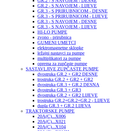
GR.2 - S NAVOJEM - DESNE
GR.2 - S NAVOJEM - LIJEVE
GR.3 - S PRIRUBNICOM - DESNE
GR.3 - S PRIRUBNICOM - LIJEVE
GR.3 - S NAVOJEM - DESNE
GR.3 - S NAVOJEM - LIJEVE
HI-LO PUMPE
zvono - prirubnica
GUMENI UMETCI
elektromagnetne sklopke
ležajni nastavci za pumpe
multiplikatori za pumpe
oprema za zupčaste pumpe
SASTAVLJIVE ZUPČASTE PUMPE
dvostruka GR.2 + GR2 DESNE
trostruka GR.2 + GR2 + GR2
dvostruka GR.3 + GR.2 DESNA
dvostruka GR.3 + GR3
dvostruka GR.2 + GR2 LIJEVE
trostruka GR.2+GR.2+GR.2 - LIJEVE
dupla GR.3 + GR.2 LIJEVA
TRAKTORSKE PUMPE
20A(C)...X006
20A(C)...X021
20A(C)...X104