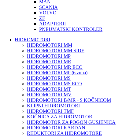
MAN
SCANIA
VOLVO
ZF
ADAPTERJI
PNEUMATSKI KONTROLER
HIDROMOTORI
HIDROMOTORI MM
HIDROMOTORI MM SIDE
HIDROMOTORI MP
HIDROMOTORI MR
HIDROMOTORI MR ECO
HIDROMOTORI MP (6 zuba)
HIDROMOTORI MS
HIDROMOTORI MS ECO
HIDROMOTORI MT
HIDROMOTORI MV
HIDROMOTORI B/MR - S KOČNICOM
KLIPNI HIDROMOTORI
HIDROMOTORI TMF
KOČNICA ZA HIDROMOTOR
HIDROMOTOR ZA POGON GUSJENICA
HIDROMOTORI KARDAN
REDUKTORI ZA HIDROMOTORE