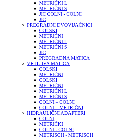
METRIČKI L
METRIČNI S
JIC COLNI - COLNI
JIC
PREGRADNI DVOVIJAČNICI
COLSKI
METRIČNI
METRIČNI L
METRIČNI S
JIC
PREGRADNA MATICA
VRTLJIVA MATICA
COLSKI
METRIČNI
COLSKI
METRIČNI
METRIČNI L
METRIČNI S
COLNI – COLNI
COLNI – METRIČNI
HIDRAULIČNI ADAPTERI
COLNI
METRIČKI
COLNI - COLNI
METRISCH - METRISCH