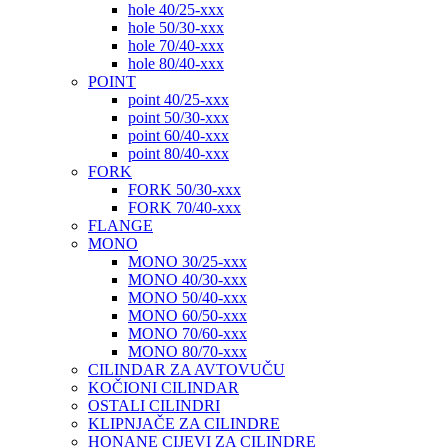
hole 40/25-xxx
hole 50/30-xxx
hole 70/40-xxx
hole 80/40-xxx
POINT
point 40/25-xxx
point 50/30-xxx
point 60/40-xxx
point 80/40-xxx
FORK
FORK 50/30-xxx
FORK 70/40-xxx
FLANGE
MONO
MONO 30/25-xxx
MONO 40/30-xxx
MONO 50/40-xxx
MONO 60/50-xxx
MONO 70/60-xxx
MONO 80/70-xxx
CILINDAR ZA AVTOVUČU
KOČIONI CILINDAR
OSTALI CILINDRI
KLIPNJAČE ZA CILINDRE
HONANE CIJEVI ZA CILINDRE