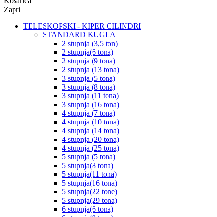
Košarica
Zapri
TELESKOPSKI - KIPER CILINDRI
STANDARD KUGLA
2 stupnja (3,5 ton)
2 stupnja(6 tona)
2 stupnja (9 tona)
2 stupnja (13 tona)
3 stupnja (5 tona)
3 stupnja (8 tona)
3 stupnja (11 tona)
3 stupnja (16 tona)
4 stupnja (7 tona)
4 stupnja (10 tona)
4 stupnja (14 tona)
4 stupnja (20 tona)
4 stupnja (25 tona)
5 stupnja (5 tona)
5 stupnja(8 tona)
5 stupnja(11 tona)
5 stupnja(16 tona)
5 stupnja(22 tone)
5 stupnja(29 tona)
6 stupnja(6 tona)