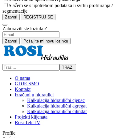
Slažem se s upotrebom podataka u svrhu profiliranja /
segmentacije
Zatvori
REGISTRUJ SE
Zaboravili ste lozinku?
Zatvori
Pošaljite mi novu lozinku
TRAŽI
O nama
GDJE SMO
Kontakt
Izračuni u hidraulici
Kalkulacija hidraulični cjepac
Kalkulacija hidraulični agregat
Kalkulacija hidraulični cilindar
Projekti klijenata
Rosi Teh TV
Profile