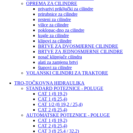
OPREMA ZA CILINDRE
privarivi priključki za cilindre
prirubnice za cilindre
prsteni za cilindre
vilice za cilindre
poklopac-dno za cilindre
kugle za cilindre
klipovi za cilindre
BRTVE ZA DVOSMJERNE CILINDRE
BRTVE ZA JEDNOSMJERNE CILINDRE
nosač klipnjače cilindra
alati za zamjenu brtvi
štapovi za cilindre
VOLANSKI CILINDRI ZA TRAKTORE
TRO-TOČKOVNA HIDRAULIKA
STANDARD POTEZNICE - POLUGE
CAT 1 (fi 19,2)
CAT 1 (fi 25,4)
CAT 1/2 (fi 19,2 / 25,4)
CAT 2 (fi 25,4)
AUTOMATSKE POTEZNICE - POLUGE
CAT 1 (fi 19,2)
CAT 2 (fi 25,4)
CAT 3 (fi 25,4 / 32,2)