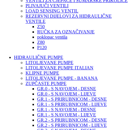
VENTILI ZA CJEPAČE I ŠUMARSKE PRIKOLICE
PLIVAJUČI VENTILI
LOAD SENSING VENTIL
REZERVNI DIJELOVI ZA HIDRAULIČNE
VENTILE
Z50
RUČKA ZA OZNAČIVANJE
poklopac ventila
Z80
P120
HIDRAULIČNE PUMPE
LITOLJEVANE PUMPE
LITOLJEVANE PUMPE ITALIAN
KLIPNE PUMPE
LITOLJEVANE PUMPE - BANANA
ZUPČASTE PUMPE
GR.0 - S NAVOJEM - DESNE
GR.0 - S NAVOJEM - LIJEVE
GR.1 - S PRIRUBNICOM - DESNE
GR.1 - S PRIRUBNICOM - LIJEVE
GR.1 - S NAVOJEM - DESNE
GR.1 - S NAVOJEM - LIJEVE
GR.2 - S PRIRUBNICOM - DESNE
GR.2 - S PRIRUBNICOM - LIJEVE