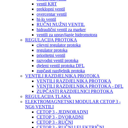
ventil KRT
preklopni ventil
overcentar ventil
hi-lo ventil
RUČNI NUŽNI VENTIL
hidraulični ventil za marker
ventili za upravljanje hidromotora
REGULACIJA PROTOKA
cijevni regulator protoka
regulator protoka
prioritetni ventil
razvodni ventil protoka
djeleni ventil protoka DFL
zupčasti razdjelnik protoka
VENTILI RAZDJELNIKA PROTOKA
VENTILI RAZDJELNIKA PROTOKA
VENTILI RAZDJELNIKA PROTOKA - DFL
ZUPČASTI RAZDJELNICI PROTOKA
REGULACIJA TLAKA
ELEKTROMAGNETSKI MODULAR CETOP 3 -
NG6 VENTILI
CETOP 3 - JEDNORADNI
CETOP 3 - DVORADNI
CETOP 3 - RUČNI
CETOP 3 - RUČNI I ELEKTRIČNI