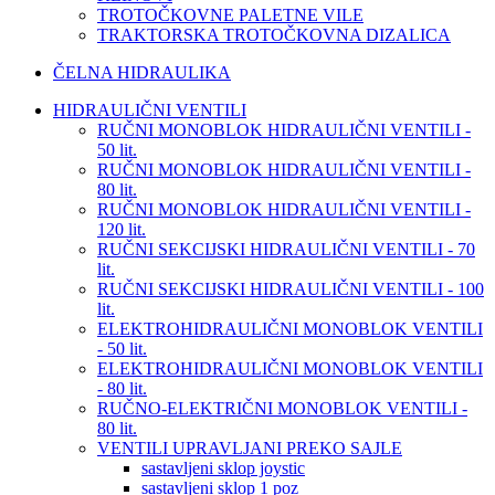
TROTOČKOVNE PALETNE VILE
TRAKTORSKA TROTOČKOVNA DIZALICA
ČELNA HIDRAULIKA
HIDRAULIČNI VENTILI
RUČNI MONOBLOK HIDRAULIČNI VENTILI -
50 lit.
RUČNI MONOBLOK HIDRAULIČNI VENTILI -
80 lit.
RUČNI MONOBLOK HIDRAULIČNI VENTILI -
120 lit.
RUČNI SEKCIJSKI HIDRAULIČNI VENTILI - 70
lit.
RUČNI SEKCIJSKI HIDRAULIČNI VENTILI - 100
lit.
ELEKTROHIDRAULIČNI MONOBLOK VENTILI
- 50 lit.
ELEKTROHIDRAULIČNI MONOBLOK VENTILI
- 80 lit.
RUČNO-ELEKTRIČNI MONOBLOK VENTILI -
80 lit.
VENTILI UPRAVLJANI PREKO SAJLE
sastavljeni sklop joystic
sastavljeni sklop 1 poz