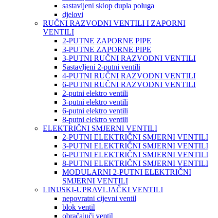
sastavljeni sklop dupla poluga
djelovi
RUČNI RAZVODNI VENTILI I ZAPORNI
VENTILI
2-PUTNE ZAPORNE PIPE
3-PUTNE ZAPORNE PIPE
3-PUTNI RUČNI RAZVODNI VENTILI
Sastavljeni 2-putni ventili
4-PUTNI RUČNI RAZVODNI VENTILI
6-PUTNI RUČNI RAZVODNI VENTILI
2-putni elektro ventili
3-putni elektro ventili
6-putni elektro ventili
8-putni elektro ventili
ELEKTRIČNI SMJERNI VENTILI
2-PUTNI ELEKTRIČNI SMJERNI VENTILI
3-PUTNI ELEKTRIČNI SMJERNI VENTILI
6-PUTNI ELEKTRIČNI SMJERNI VENTILI
8-PUTNI ELEKTRIČNI SMJERNI VENTILI
MODULARNI 2-PUTNI ELEKTRIČNI
SMJERNI VENTILI
LINIJSKI-UPRAVLJAČKI VENTILI
nepovratni cijevni ventil
blok ventil
obračajuči ventil