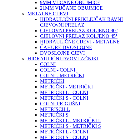
9MM VIJČANE OBUJMICE
21MM VIJČANE OBUJMICE
METALNE CIJEVI
HIDRAULIČNI PRIKLJUČAK RAVNI
CJEVOvNI PRELAZ
CJELOVNI PRELAZ KOLJENO 90°
CJELOVNI PRELAZ KOLJENO 45°
HIDRAULIČNE CIJEVI - METALNE
ČAHURE DVOSLOJNE
DVOSLOJNE CJEVI
HIDRAULIČNI DVOVIJAČNIKI
COLNI
COLNI - COLNI
COLNI - METRIČKI
METRIČKI
METRIČKI - METRIČKI
METRIČKI L - COLNI
METRIČKI S - COLNI
COLNI PRIGUŠNI
METRISCH L
METRIČKI S
METRIČKI L - METRIČKI L
METRIČKI S - METRIČKI S
METRIČKI L - COLNI
METRIČKI S - COLNI