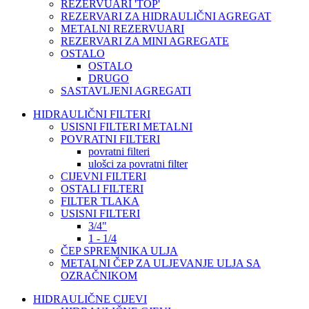
REZERVUARI 'TOP'
REZERVARI ZA HIDRAULIČNI AGREGAT
METALNI REZERVUARI
REZERVARI ZA MINI AGREGATE
OSTALO
OSTALO
DRUGO
SASTAVLJENI AGREGATI
HIDRAULIČNI FILTERI
USISNI FILTERI METALNI
POVRATNI FILTERI
povratni filteri
ulošci za povratni filter
CIJEVNI FILTERI
OSTALI FILTERI
FILTER TLAKA
USISNI FILTERI
3/4"
1 - 1/4
ČEP SPREMNIKA ULJA
METALNI ČEP ZA ULJEVANJE ULJA SA
OZRAČNIKOM
HIDRAULIČNE CIJEVI