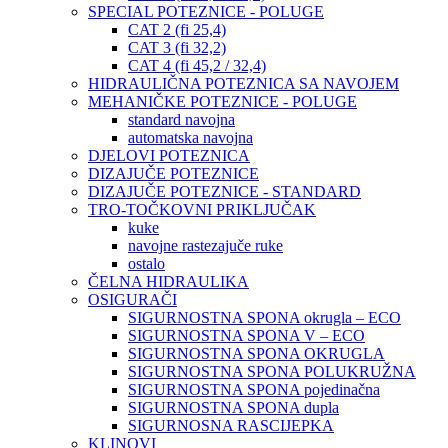
SPECIAL POTEZNICE - POLUGE
CAT 2 (fi 25,4)
CAT 3 (fi 32,2)
CAT 4 (fi 45,2 / 32,4)
HIDRAULIČNA POTEZNICA SA NAVOJEM
MEHANIČKE POTEZNICE - POLUGE
standard navojna
automatska navojna
DJELOVI POTEZNICA
DIZAJUČE POTEZNICE
DIZAJUČE POTEZNICE - STANDARD
TRO-TOČKOVNI PRIKLJUČAK
kuke
navojne rastezajuče ruke
ostalo
ČELNA HIDRAULIKA
OSIGURAČI
SIGURNOSTNA SPONA okrugla – ECO
SIGURNOSTNA SPONA V – ECO
SIGURNOSTNA SPONA OKRUGLA
SIGURNOSTNA SPONA POLUKRUŽNA
SIGURNOSTNA SPONA pojedinačna
SIGURNOSTNA SPONA dupla
SIGURNOSNA RASCIJEPKA
KLINOVI