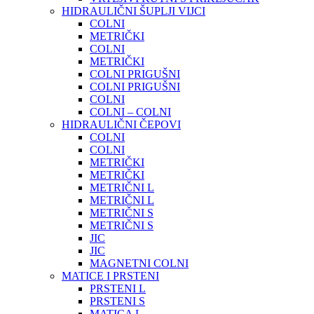
HIDRAULIČNI ŠUPLJI VIJCI
COLNI
METRIČKI
COLNI
METRIČKI
COLNI PRIGUŠNI
COLNI PRIGUŠNI
COLNI
COLNI – COLNI
HIDRAULIČNI ČEPOVI
COLNI
COLNI
METRIČKI
METRIČKI
METRIČNI L
METRIČNI L
METRIČNI S
METRIČNI S
JIC
JIC
MAGNETNI COLNI
MATICE I PRSTENI
PRSTENI L
PRSTENI S
MATICA L