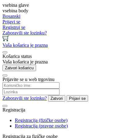
vsebina glave
vsebina body
Bosanski
Prijavi se
Registruj se
Zaboravili ste lozinku?
Vaša košarica je prazna
Košarica status
Vaša košarica je prazna
Zatvori košaricu
Prijavite se u web trgovinu
Zaboravili ste lozinku?
Zatvori
Prijavi se
Registracija
Registracija (fizičke osobe)
Registracija (pravne osobe)
Registracija za fizičke osobe