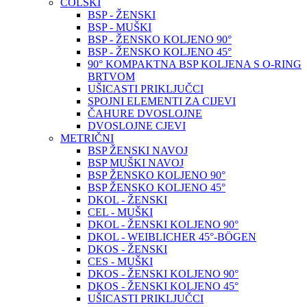
COLSKI
BSP - ŽENSKI
BSP - MUŠKI
BSP - ŽENSKO KOLJENO 90°
BSP - ŽENSKO KOLJENO 45°
90° KOMPAKTNA BSP KOLJENA S O-RING
BRTVOM
UŠICASTI PRIKLJUČCI
SPOJNI ELEMENTI ZA CIJEVI
ČAHURE DVOSLOJNE
DVOSLOJNE CJEVI
METRIČNI
BSP ŽENSKI NAVOJ
BSP MUŠKI NAVOJ
BSP ŽENSKO KOLJENO 90°
BSP ŽENSKO KOLJENO 45°
DKOL - ŽENSKI
CEL - MUŠKI
DKOL - ŽENSKI KOLJENO 90°
DKOL - WEIBLICHER 45°-BÖGEN
DKOS - ŽENSKI
CES - MUŠKI
DKOS - ŽENSKI KOLJENO 90°
DKOS - ŽENSKI KOLJENO 45°
UŠICASTI PRIKLJUČCI