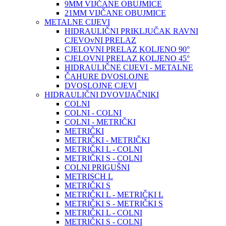
9MM VIJČANE OBUJMICE
21MM VIJČANE OBUJMICE
METALNE CIJEVI
HIDRAULIČNI PRIKLJUČAK RAVNI
CJEVOvNI PRELAZ
CJELOVNI PRELAZ KOLJENO 90°
CJELOVNI PRELAZ KOLJENO 45°
HIDRAULIČNE CIJEVI - METALNE
ČAHURE DVOSLOJNE
DVOSLOJNE CJEVI
HIDRAULIČNI DVOVIJAČNIKI
COLNI
COLNI - COLNI
COLNI - METRIČKI
METRIČKI
METRIČKI - METRIČKI
METRIČKI L - COLNI
METRIČKI S - COLNI
COLNI PRIGUŠNI
METRISCH L
METRIČKI S
METRIČKI L - METRIČKI L
METRIČKI S - METRIČKI S
METRIČKI L - COLNI
METRIČKI S - COLNI