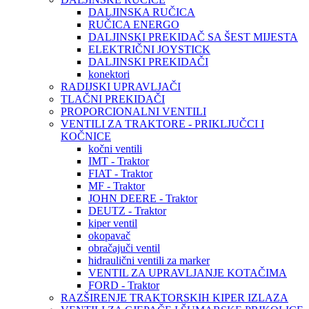
DALJINSKA RUČICA
RUČICA ENERGO
DALJINSKI PREKIDAČ SA ŠEST MIJESTA
ELEKTRIČNI JOYSTICK
DALJINSKI PREKIDAČI
konektori
RADIJSKI UPRAVLJAČI
TLAČNI PREKIDAČI
PROPORCIONALNI VENTILI
VENTILI ZA TRAKTORE - PRIKLJUČCI I
KOČNICE
kočni ventili
IMT - Traktor
FIAT - Traktor
MF - Traktor
JOHN DEERE - Traktor
DEUTZ - Traktor
kiper ventil
okopavač
obračajuči ventil
hidraulični ventili za marker
VENTIL ZA UPRAVLJANJE KOTAČIMA
FORD - Traktor
RAZŠIRENJE TRAKTORSKIH KIPER IZLAZA