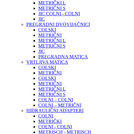
METRIČKI L
METRIČNI S
JIC COLNI - COLNI
JIC
PREGRADNI DVOVIJAČNICI
COLSKI
METRIČNI
METRIČNI L
METRIČNI S
JIC
PREGRADNA MATICA
VRTLJIVA MATICA
COLSKI
METRIČNI
COLSKI
METRIČNI
METRIČNI L
METRIČNI S
COLNI – COLNI
COLNI – METRIČNI
HIDRAULIČNI ADAPTERI
COLNI
METRIČKI
COLNI - COLNI
METRISCH - METRISCH