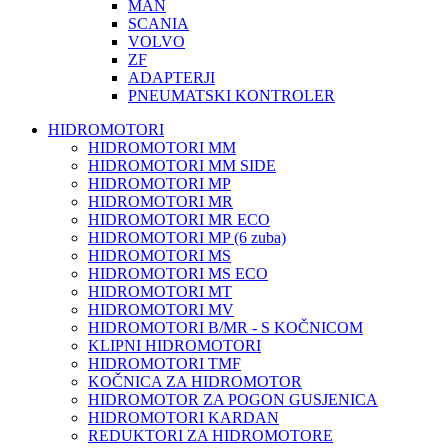
MAN
SCANIA
VOLVO
ZF
ADAPTERJI
PNEUMATSKI KONTROLER
HIDROMOTORI
HIDROMOTORI MM
HIDROMOTORI MM SIDE
HIDROMOTORI MP
HIDROMOTORI MR
HIDROMOTORI MR ECO
HIDROMOTORI MP (6 zuba)
HIDROMOTORI MS
HIDROMOTORI MS ECO
HIDROMOTORI MT
HIDROMOTORI MV
HIDROMOTORI B/MR - S KOČNICOM
KLIPNI HIDROMOTORI
HIDROMOTORI TMF
KOČNICA ZA HIDROMOTOR
HIDROMOTOR ZA POGON GUSJENICA
HIDROMOTORI KARDAN
REDUKTORI ZA HIDROMOTORE