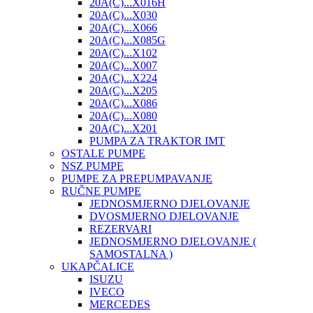
20A(C)...X016H
20A(C)...X030
20A(C)...X066
20A(C)...X085G
20A(C)...X102
20A(C)...X007
20A(C)...X224
20A(C)...X205
20A(C)...X086
20A(C)...X080
20A(C)...X201
PUMPA ZA TRAKTOR IMT
OSTALE PUMPE
NSZ PUMPE
PUMPE ZA PREPUMPAVANJE
RUČNE PUMPE
JEDNOSMJERNO DJELOVANJE
DVOSMJERNO DJELOVANJE
REZERVARI
JEDNOSMJERNO DJELOVANJE (
SAMOSTALNA )
UKAPČALICE
ISUZU
IVECO
MERCEDES