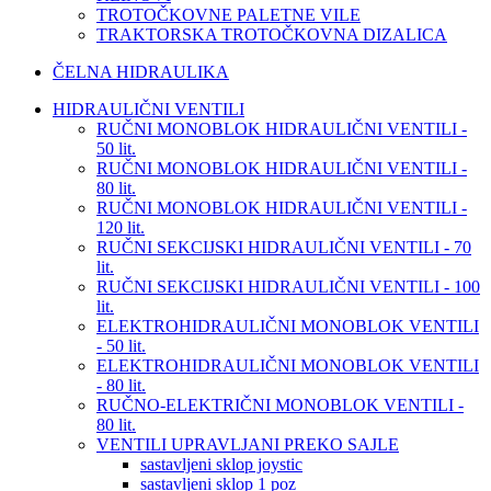
TROTOČKOVNE PALETNE VILE
TRAKTORSKA TROTOČKOVNA DIZALICA
ČELNA HIDRAULIKA
HIDRAULIČNI VENTILI
RUČNI MONOBLOK HIDRAULIČNI VENTILI -
50 lit.
RUČNI MONOBLOK HIDRAULIČNI VENTILI -
80 lit.
RUČNI MONOBLOK HIDRAULIČNI VENTILI -
120 lit.
RUČNI SEKCIJSKI HIDRAULIČNI VENTILI - 70
lit.
RUČNI SEKCIJSKI HIDRAULIČNI VENTILI - 100
lit.
ELEKTROHIDRAULIČNI MONOBLOK VENTILI
- 50 lit.
ELEKTROHIDRAULIČNI MONOBLOK VENTILI
- 80 lit.
RUČNO-ELEKTRIČNI MONOBLOK VENTILI -
80 lit.
VENTILI UPRAVLJANI PREKO SAJLE
sastavljeni sklop joystic
sastavljeni sklop 1 poz