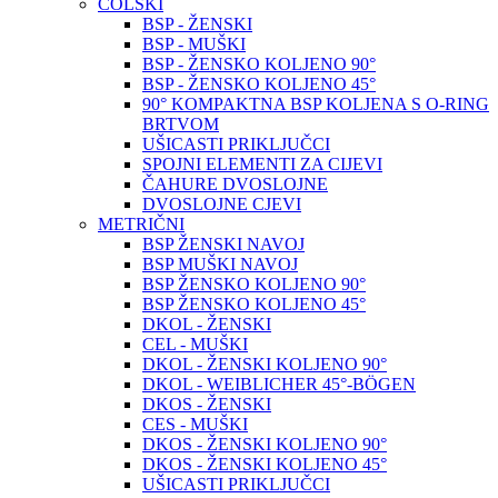
COLSKI
BSP - ŽENSKI
BSP - MUŠKI
BSP - ŽENSKO KOLJENO 90°
BSP - ŽENSKO KOLJENO 45°
90° KOMPAKTNA BSP KOLJENA S O-RING
BRTVOM
UŠICASTI PRIKLJUČCI
SPOJNI ELEMENTI ZA CIJEVI
ČAHURE DVOSLOJNE
DVOSLOJNE CJEVI
METRIČNI
BSP ŽENSKI NAVOJ
BSP MUŠKI NAVOJ
BSP ŽENSKO KOLJENO 90°
BSP ŽENSKO KOLJENO 45°
DKOL - ŽENSKI
CEL - MUŠKI
DKOL - ŽENSKI KOLJENO 90°
DKOL - WEIBLICHER 45°-BÖGEN
DKOS - ŽENSKI
CES - MUŠKI
DKOS - ŽENSKI KOLJENO 90°
DKOS - ŽENSKI KOLJENO 45°
UŠICASTI PRIKLJUČCI