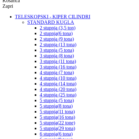
Košarica
Zapri
TELESKOPSKI - KIPER CILINDRI
STANDARD KUGLA
2 stupnja (3,5 ton)
2 stupnja(6 tona)
2 stupnja (9 tona)
2 stupnja (13 tona)
3 stupnja (5 tona)
3 stupnja (8 tona)
3 stupnja (11 tona)
3 stupnja (16 tona)
4 stupnja (7 tona)
4 stupnja (10 tona)
4 stupnja (14 tona)
4 stupnja (20 tona)
4 stupnja (25 tona)
5 stupnja (5 tona)
5 stupnja(8 tona)
5 stupnja(11 tona)
5 stupnja(16 tona)
5 stupnja(22 tone)
5 stupnja(29 tona)
6 stupnja(6 tona)