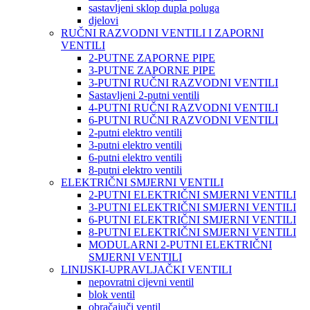
sastavljeni sklop dupla poluga
djelovi
RUČNI RAZVODNI VENTILI I ZAPORNI
VENTILI
2-PUTNE ZAPORNE PIPE
3-PUTNE ZAPORNE PIPE
3-PUTNI RUČNI RAZVODNI VENTILI
Sastavljeni 2-putni ventili
4-PUTNI RUČNI RAZVODNI VENTILI
6-PUTNI RUČNI RAZVODNI VENTILI
2-putni elektro ventili
3-putni elektro ventili
6-putni elektro ventili
8-putni elektro ventili
ELEKTRIČNI SMJERNI VENTILI
2-PUTNI ELEKTRIČNI SMJERNI VENTILI
3-PUTNI ELEKTRIČNI SMJERNI VENTILI
6-PUTNI ELEKTRIČNI SMJERNI VENTILI
8-PUTNI ELEKTRIČNI SMJERNI VENTILI
MODULARNI 2-PUTNI ELEKTRIČNI
SMJERNI VENTILI
LINIJSKI-UPRAVLJAČKI VENTILI
nepovratni cijevni ventil
blok ventil
obračajuči ventil