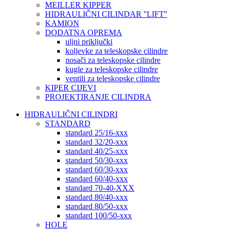
MEILLER KIPPER
HIDRAULIČNI CILINDAR ''LIFT''
KAMION
DODATNA OPREMA
uljni priključki
koljevke za teleskopske cilindre
nosači za teleskopske cilindre
kugle za teleskopske cilindre
ventili za teleskopske cilindre
KIPER CIJEVI
PROJEKTIRANJE CILINDRA
HIDRAULIČNI CILINDRI
STANDARD
standard 25/16-xxx
standard 32/20-xxx
standard 40/25-xxx
standard 50/30-xxx
standard 60/30-xxx
standard 60/40-xxx
standard 70-40-XXX
standard 80/40-xxx
standard 80/50-xxx
standard 100/50-xxx
HOLE