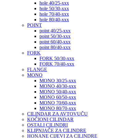
hole 40/25-xxx
hole 50/30-xxx
hole 70/40-xxx
hole 80/40-xxx
POINT
point 40/25-xxx
point 50/30-xxx
point 60/40-xxx
point 80/40-xxx
FORK
FORK 50/30-xxx
FORK 70/40-xxx
FLANGE
MONO
MONO 30/25-xxx
MONO 40/30-xxx
MONO 50/40-xxx
MONO 60/50-xxx
MONO 70/60-xxx
MONO 80/70-xxx
CILINDAR ZA AVTOVUČU
KOČIONI CILINDAR
OSTALI CILINDRI
KLIPNJAČE ZA CILINDRE
HONANE CIJEVI ZA CILINDRE