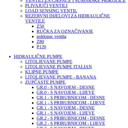
VENTILI ZA CJEPAČE I ŠUMARSKE PRIKOLICE
PLIVAJUČI VENTILI
LOAD SENSING VENTIL
REZERVNI DIJELOVI ZA HIDRAULIČNE
VENTILE
Z50
RUČKA ZA OZNAČIVANJE
poklopac ventila
Z80
P120
HIDRAULIČNE PUMPE
LITOLJEVANE PUMPE
LITOLJEVANE PUMPE ITALIAN
KLIPNE PUMPE
LITOLJEVANE PUMPE - BANANA
ZUPČASTE PUMPE
GR.0 - S NAVOJEM - DESNE
GR.0 - S NAVOJEM - LIJEVE
GR.1 - S PRIRUBNICOM - DESNE
GR.1 - S PRIRUBNICOM - LIJEVE
GR.1 - S NAVOJEM - DESNE
GR.1 - S NAVOJEM - LIJEVE
GR.2 - S PRIRUBNICOM - DESNE
GR.2 - S PRIRUBNICOM - LIJEVE