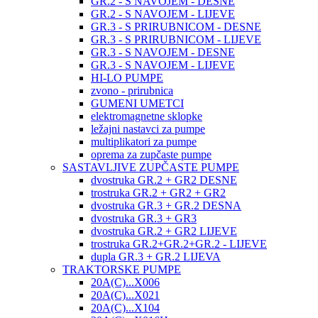
GR.2 - S NAVOJEM - DESNE
GR.2 - S NAVOJEM - LIJEVE
GR.3 - S PRIRUBNICOM - DESNE
GR.3 - S PRIRUBNICOM - LIJEVE
GR.3 - S NAVOJEM - DESNE
GR.3 - S NAVOJEM - LIJEVE
HI-LO PUMPE
zvono - prirubnica
GUMENI UMETCI
elektromagnetne sklopke
ležajni nastavci za pumpe
multiplikatori za pumpe
oprema za zupčaste pumpe
SASTAVLJIVE ZUPČASTE PUMPE
dvostruka GR.2 + GR2 DESNE
trostruka GR.2 + GR2 + GR2
dvostruka GR.3 + GR.2 DESNA
dvostruka GR.3 + GR3
dvostruka GR.2 + GR2 LIJEVE
trostruka GR.2+GR.2+GR.2 - LIJEVE
dupla GR.3 + GR.2 LIJEVA
TRAKTORSKE PUMPE
20A(C)...X006
20A(C)...X021
20A(C)...X104