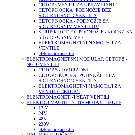
CETOP3 VENTIL ZA UPRAVLJANJE
CETOP KOCKA- PODNOŽJE BEZ
SIGURNOSNOG VENTILA
CETOP KOCKA - PODNOŽJE SA
SIGURNOSNIM VENTILOM
SERIJSKO CETOP PODNOŽJE - KOCKA SA
SIGURNOSNIM VEN
ELEKTROMAGNETNI NAMOTAJI ZA
VENTILE
električni konektor
ELEKTROMAGNETSKI MODULAR CETOP 5 -
NG10 VENTILI
CETOP 5 - DVORADNI
CETOP 5 KOCKA- PODNOŽJE BEZ
SIGURNOSNOG VENTILA
ELEKTROMAGNETNI NAMOTAJI ZA
VENTILE CETOP 5
ELEKTROMAGNETNI YEAT VENTILI
ELEKTRO MAGNETNI NAMOTAJI - ŠPULE
12 V
24V
48V
230V
električni konektor
DALJINSKE RUČICE