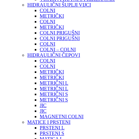
HIDRAULIČNI ŠUPLJI VIJCI
COLNI
METRIČKI
COLNI
METRIČKI
COLNI PRIGUŠNI
COLNI PRIGUŠNI
COLNI
COLNI – COLNI
HIDRAULIČNI ČEPOVI
COLNI
COLNI
METRIČKI
METRIČKI
METRIČNI L
METRIČNI L
METRIČNI S
METRIČNI S
JIC
JIC
MAGNETNI COLNI
MATICE I PRSTENI
PRSTENI L
PRSTENI S
MATICA L