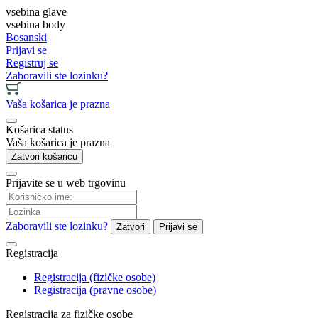
vsebina glave
vsebina body
Bosanski
Prijavi se
Registruj se
Zaboravili ste lozinku?
Vaša košarica je prazna
Košarica status
Vaša košarica je prazna
Zatvori košaricu
Prijavite se u web trgovinu
Zaboravili ste lozinku?
Zatvori
Prijavi se
Registracija
Registracija (fizičke osobe)
Registracija (pravne osobe)
Registracija za fizičke osobe