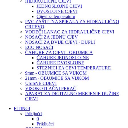
HIDRAULIČNE CJEVI
JEDNOSLOJNE CJEVI
DVOSLOJNE CJEVI
Cijevi za temperaturu
PVC ZAŠTITNA SPIRALA ZA HIDRAULIČNO
CRIJEVO
VODEČI LANAC ZA HIDRAULIČNE CJEVI
NOSAČI ZA JEDNU CJEV
NOSAČI ZA DVIJE CJEVI - DUPLI
ECO NOSAČI
ČAHURE ZA CJEVI - OBUJMICA
ČAHURE JEDNOSLOJNE
ČAHURE DVOSLOJNE
STEZNICI ZA CEVI TEMPERATURE
9mm - OBUJMICE SA VIJKOM
21mm - OBUJMICE SA VIJKOM
USISNE CIJEVI
VISOKOTLAČNI PERAČ
APARAT ZA DIGITALNO MERJENJE DUŽINE
CJEVI
FITINGI
Priključci
0
Priključci