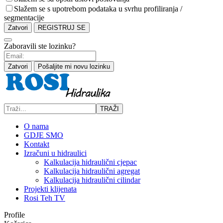
Slažem se s upotrebom podataka u svrhu profiliranja /
segmentacije
Zatvori
REGISTRUJ SE
Zaboravili ste lozinku?
Zatvori
Pošaljite mi novu lozinku
TRAŽI
O nama
GDJE SMO
Kontakt
Izračuni u hidraulici
Kalkulacija hidraulični cjepac
Kalkulacija hidraulični agregat
Kalkulacija hidraulični cilindar
Projekti klijenata
Rosi Teh TV
Profile