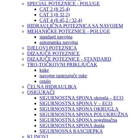
SPECIAL POTEZNICE - POLUGE
CAT 2 (fi 25,4)
CAT 3 (fi 32,2)
CAT 4 (fi 45,2 / 32,4)
HIDRAULIČNA POTEZNICA SA NAVOJEM
MEHANIČKE POTEZNICE - POLUGE
standard navojna
automatska navojna
DJELOVI POTEZNICA
DIZAJUČE POTEZNICE
DIZAJUČE POTEZNICE - STANDARD
TRO-TOČKOVNI PRIKLJUČAK
kuke
navojne rastezajuče ruke
ostalo
ČELNA HIDRAULIKA
OSIGURAČI
SIGURNOSTNA SPONA okrugla – ECO
SIGURNOSTNA SPONA V – ECO
SIGURNOSTNA SPONA OKRUGLA
SIGURNOSTNA SPONA POLUKRUŽNA
SIGURNOSTNA SPONA pojedinačna
SIGURNOSTNA SPONA dupla
SIGURNOSNA RASCIJEPKA
KLINOVI