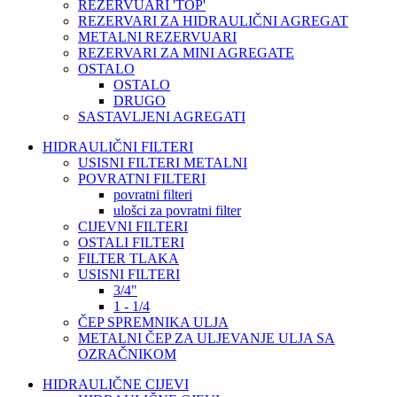
REZERVUARI 'TOP'
REZERVARI ZA HIDRAULIČNI AGREGAT
METALNI REZERVUARI
REZERVARI ZA MINI AGREGATE
OSTALO
OSTALO
DRUGO
SASTAVLJENI AGREGATI
HIDRAULIČNI FILTERI
USISNI FILTERI METALNI
POVRATNI FILTERI
povratni filteri
ulošci za povratni filter
CIJEVNI FILTERI
OSTALI FILTERI
FILTER TLAKA
USISNI FILTERI
3/4"
1 - 1/4
ČEP SPREMNIKA ULJA
METALNI ČEP ZA ULJEVANJE ULJA SA
OZRAČNIKOM
HIDRAULIČNE CIJEVI