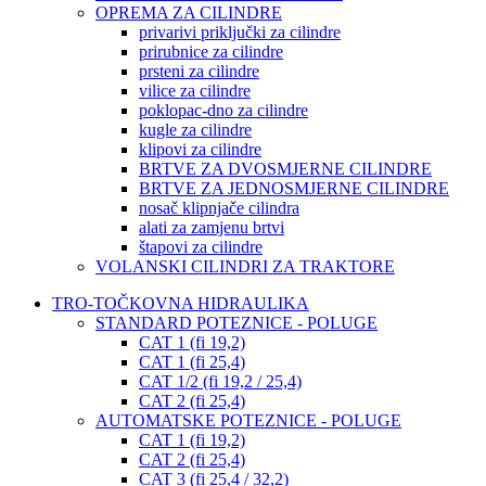
OPREMA ZA CILINDRE
privarivi priključki za cilindre
prirubnice za cilindre
prsteni za cilindre
vilice za cilindre
poklopac-dno za cilindre
kugle za cilindre
klipovi za cilindre
BRTVE ZA DVOSMJERNE CILINDRE
BRTVE ZA JEDNOSMJERNE CILINDRE
nosač klipnjače cilindra
alati za zamjenu brtvi
štapovi za cilindre
VOLANSKI CILINDRI ZA TRAKTORE
TRO-TOČKOVNA HIDRAULIKA
STANDARD POTEZNICE - POLUGE
CAT 1 (fi 19,2)
CAT 1 (fi 25,4)
CAT 1/2 (fi 19,2 / 25,4)
CAT 2 (fi 25,4)
AUTOMATSKE POTEZNICE - POLUGE
CAT 1 (fi 19,2)
CAT 2 (fi 25,4)
CAT 3 (fi 25,4 / 32,2)