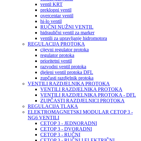
ventil KRT
preklopni ventil
overcentar ventil
hi-lo ventil
RUČNI NUŽNI VENTIL
hidraulični ventil za marker
ventili za upravljanje hidromotora
REGULACIJA PROTOKA
cijevni regulator protoka
regulator protoka
prioritetni ventil
razvodni ventil protoka
djeleni ventil protoka DFL
zupčasti razdjelnik protoka
VENTILI RAZDJELNIKA PROTOKA
VENTILI RAZDJELNIKA PROTOKA
VENTILI RAZDJELNIKA PROTOKA - DFL
ZUPČASTI RAZDJELNICI PROTOKA
REGULACIJA TLAKA
ELEKTROMAGNETSKI MODULAR CETOP 3 -
NG6 VENTILI
CETOP 3 - JEDNORADNI
CETOP 3 - DVORADNI
CETOP 3 - RUČNI
CETOP 3 - RUČNI I ELEKTRIČNI