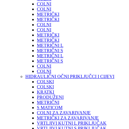
COLNI
COLNI
METRIČKI
METRIČKI
COLNI
COLNI
METRIČKI
METRIČKI
METRIČNI L
METRIČNI S
METRIČNI L
METRIČNI S
COLNI
COLNI
HIDRAULIČNI OČNI PRIKLJUČCI I CIJEVI
COLSKI
COLSKI
KRATKI
PRODUŽENI
METRIČNI
S MATICOM
COLNI ZA ZAVARIVANJE
METRIČKI ZA ZAVARIVANJE
VRTLJIVI KUTNI L PRIKLJUČAK
VRTLJIVI KUTNI S PRIKLJUČAK