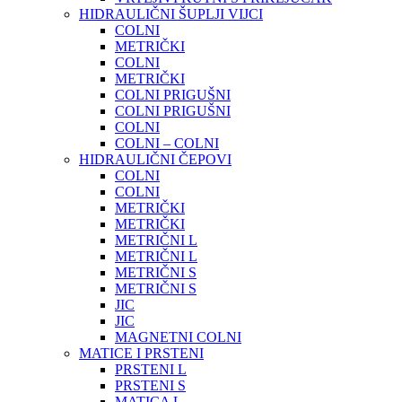
HIDRAULIČNI ŠUPLJI VIJCI
COLNI
METRIČKI
COLNI
METRIČKI
COLNI PRIGUŠNI
COLNI PRIGUŠNI
COLNI
COLNI – COLNI
HIDRAULIČNI ČEPOVI
COLNI
COLNI
METRIČKI
METRIČKI
METRIČNI L
METRIČNI L
METRIČNI S
METRIČNI S
JIC
JIC
MAGNETNI COLNI
MATICE I PRSTENI
PRSTENI L
PRSTENI S
MATICA L