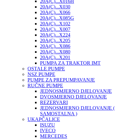
20A(C)...X016H
20A(C)...X030
20A(C)...X066
20A(C)...X085G
20A(C)...X102
20A(C)...X007
20A(C)...X224
20A(C)...X205
20A(C)...X086
20A(C)...X080
20A(C)...X201
PUMPA ZA TRAKTOR IMT
OSTALE PUMPE
NSZ PUMPE
PUMPE ZA PREPUMPAVANJE
RUČNE PUMPE
JEDNOSMJERNO DJELOVANJE
DVOSMJERNO DJELOVANJE
REZERVARI
JEDNOSMJERNO DJELOVANJE (
SAMOSTALNA )
UKAPČALICE
ISUZU
IVECO
MERCEDES