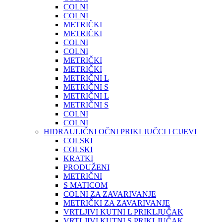
COLNI
COLNI
METRIČKI
METRIČKI
COLNI
COLNI
METRIČKI
METRIČKI
METRIČNI L
METRIČNI S
METRIČNI L
METRIČNI S
COLNI
COLNI
HIDRAULIČNI OČNI PRIKLJUČCI I CIJEVI
COLSKI
COLSKI
KRATKI
PRODUŽENI
METRIČNI
S MATICOM
COLNI ZA ZAVARIVANJE
METRIČKI ZA ZAVARIVANJE
VRTLJIVI KUTNI L PRIKLJUČAK
VRTLJIVI KUTNI S PRIKLJUČAK