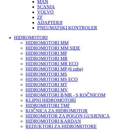
MAN
SCANIA
VOLVO
ZF
ADAPTERJI
PNEUMATSKI KONTROLER
HIDROMOTORI
HIDROMOTORI MM
HIDROMOTORI MM SIDE
HIDROMOTORI MP
HIDROMOTORI MR
HIDROMOTORI MR ECO
HIDROMOTORI MP (6 zuba)
HIDROMOTORI MS
HIDROMOTORI MS ECO
HIDROMOTORI MT
HIDROMOTORI MV
HIDROMOTORI B/MR - S KOČNICOM
KLIPNI HIDROMOTORI
HIDROMOTORI TMF
KOČNICA ZA HIDROMOTOR
HIDROMOTOR ZA POGON GUSJENICA
HIDROMOTORI KARDAN
REDUKTORI ZA HIDROMOTORE