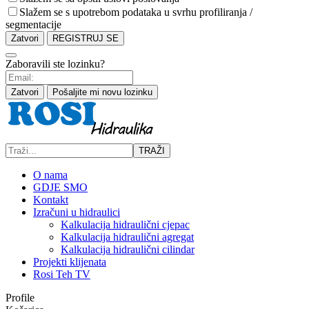
Slažem se s upotrebom podataka u svrhu profiliranja /
segmentacije
Zatvori
REGISTRUJ SE
Zaboravili ste lozinku?
Zatvori
Pošaljite mi novu lozinku
TRAŽI
O nama
GDJE SMO
Kontakt
Izračuni u hidraulici
Kalkulacija hidraulični cjepac
Kalkulacija hidraulični agregat
Kalkulacija hidraulični cilindar
Projekti klijenata
Rosi Teh TV
Profile