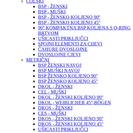
COLSKI
BSP - ŽENSKI
BSP - MUŠKI
BSP - ŽENSKO KOLJENO 90°
BSP - ŽENSKO KOLJENO 45°
90° KOMPAKTNA BSP KOLJENA S O-RING
BRTVOM
UŠICASTI PRIKLJUČCI
SPOJNI ELEMENTI ZA CIJEVI
ČAHURE DVOSLOJNE
DVOSLOJNE CJEVI
METRIČNI
BSP ŽENSKI NAVOJ
BSP MUŠKI NAVOJ
BSP ŽENSKO KOLJENO 90°
BSP ŽENSKO KOLJENO 45°
DKOL - ŽENSKI
CEL - MUŠKI
DKOL - ŽENSKI KOLJENO 90°
DKOL - WEIBLICHER 45°-BÖGEN
DKOS - ŽENSKI
CES - MUŠKI
DKOS - ŽENSKI KOLJENO 90°
DKOS - ŽENSKI KOLJENO 45°
UŠICASTI PRIKLJUČCI