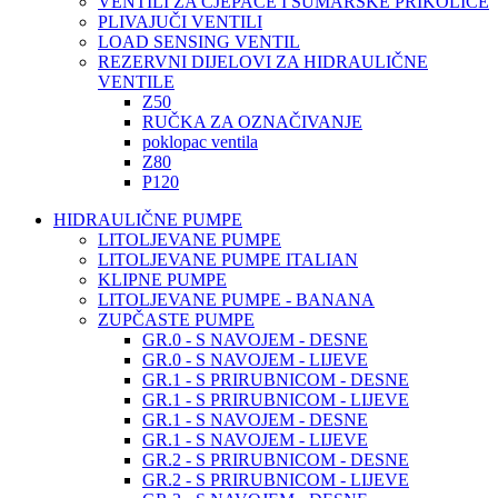
VENTILI ZA CJEPAČE I ŠUMARSKE PRIKOLICE
PLIVAJUČI VENTILI
LOAD SENSING VENTIL
REZERVNI DIJELOVI ZA HIDRAULIČNE
VENTILE
Z50
RUČKA ZA OZNAČIVANJE
poklopac ventila
Z80
P120
HIDRAULIČNE PUMPE
LITOLJEVANE PUMPE
LITOLJEVANE PUMPE ITALIAN
KLIPNE PUMPE
LITOLJEVANE PUMPE - BANANA
ZUPČASTE PUMPE
GR.0 - S NAVOJEM - DESNE
GR.0 - S NAVOJEM - LIJEVE
GR.1 - S PRIRUBNICOM - DESNE
GR.1 - S PRIRUBNICOM - LIJEVE
GR.1 - S NAVOJEM - DESNE
GR.1 - S NAVOJEM - LIJEVE
GR.2 - S PRIRUBNICOM - DESNE
GR.2 - S PRIRUBNICOM - LIJEVE