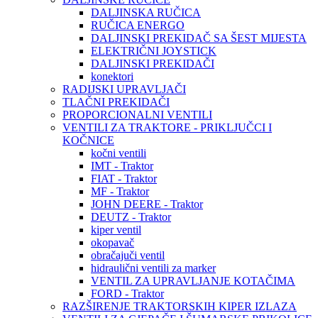
DALJINSKA RUČICA
RUČICA ENERGO
DALJINSKI PREKIDAČ SA ŠEST MIJESTA
ELEKTRIČNI JOYSTICK
DALJINSKI PREKIDAČI
konektori
RADIJSKI UPRAVLJAČI
TLAČNI PREKIDAČI
PROPORCIONALNI VENTILI
VENTILI ZA TRAKTORE - PRIKLJUČCI I
KOČNICE
kočni ventili
IMT - Traktor
FIAT - Traktor
MF - Traktor
JOHN DEERE - Traktor
DEUTZ - Traktor
kiper ventil
okopavač
obračajuči ventil
hidraulični ventili za marker
VENTIL ZA UPRAVLJANJE KOTAČIMA
FORD - Traktor
RAZŠIRENJE TRAKTORSKIH KIPER IZLAZA