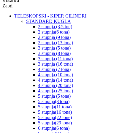
Košarica
Zapri
TELESKOPSKI - KIPER CILINDRI
STANDARD KUGLA
2 stupnja (3,5 ton)
2 stupnja(6 tona)
2 stupnja (9 tona)
2 stupnja (13 tona)
3 stupnja (5 tona)
3 stupnja (8 tona)
3 stupnja (11 tona)
3 stupnja (16 tona)
4 stupnja (7 tona)
4 stupnja (10 tona)
4 stupnja (14 tona)
4 stupnja (20 tona)
4 stupnja (25 tona)
5 stupnja (5 tona)
5 stupnja(8 tona)
5 stupnja(11 tona)
5 stupnja(16 tona)
5 stupnja(22 tone)
5 stupnja(29 tona)
6 stupnja(6 tona)