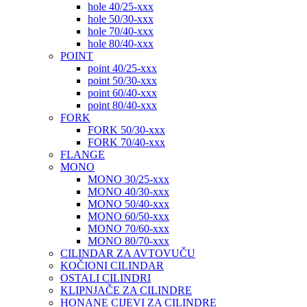
hole 40/25-xxx
hole 50/30-xxx
hole 70/40-xxx
hole 80/40-xxx
POINT
point 40/25-xxx
point 50/30-xxx
point 60/40-xxx
point 80/40-xxx
FORK
FORK 50/30-xxx
FORK 70/40-xxx
FLANGE
MONO
MONO 30/25-xxx
MONO 40/30-xxx
MONO 50/40-xxx
MONO 60/50-xxx
MONO 70/60-xxx
MONO 80/70-xxx
CILINDAR ZA AVTOVUČU
KOČIONI CILINDAR
OSTALI CILINDRI
KLIPNJAČE ZA CILINDRE
HONANE CIJEVI ZA CILINDRE