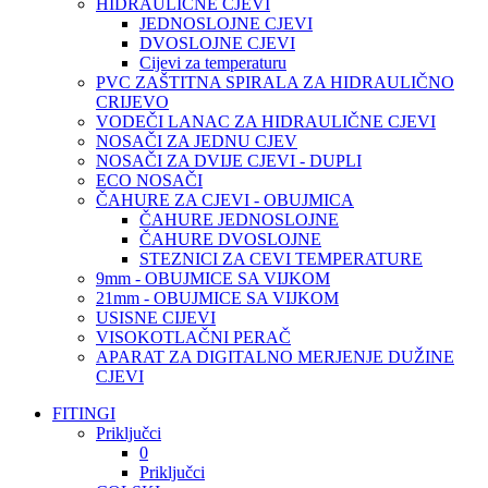
HIDRAULIČNE CJEVI
JEDNOSLOJNE CJEVI
DVOSLOJNE CJEVI
Cijevi za temperaturu
PVC ZAŠTITNA SPIRALA ZA HIDRAULIČNO
CRIJEVO
VODEČI LANAC ZA HIDRAULIČNE CJEVI
NOSAČI ZA JEDNU CJEV
NOSAČI ZA DVIJE CJEVI - DUPLI
ECO NOSAČI
ČAHURE ZA CJEVI - OBUJMICA
ČAHURE JEDNOSLOJNE
ČAHURE DVOSLOJNE
STEZNICI ZA CEVI TEMPERATURE
9mm - OBUJMICE SA VIJKOM
21mm - OBUJMICE SA VIJKOM
USISNE CIJEVI
VISOKOTLAČNI PERAČ
APARAT ZA DIGITALNO MERJENJE DUŽINE
CJEVI
FITINGI
Priključci
0
Priključci