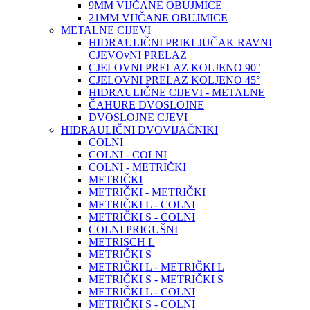
9MM VIJČANE OBUJMICE
21MM VIJČANE OBUJMICE
METALNE CIJEVI
HIDRAULIČNI PRIKLJUČAK RAVNI
CJEVOvNI PRELAZ
CJELOVNI PRELAZ KOLJENO 90°
CJELOVNI PRELAZ KOLJENO 45°
HIDRAULIČNE CIJEVI - METALNE
ČAHURE DVOSLOJNE
DVOSLOJNE CJEVI
HIDRAULIČNI DVOVIJAČNIKI
COLNI
COLNI - COLNI
COLNI - METRIČKI
METRIČKI
METRIČKI - METRIČKI
METRIČKI L - COLNI
METRIČKI S - COLNI
COLNI PRIGUŠNI
METRISCH L
METRIČKI S
METRIČKI L - METRIČKI L
METRIČKI S - METRIČKI S
METRIČKI L - COLNI
METRIČKI S - COLNI