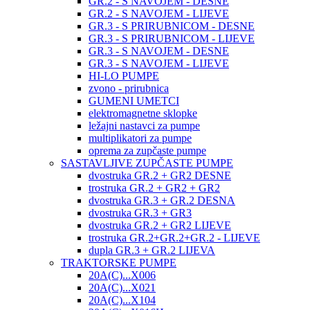
GR.2 - S NAVOJEM - DESNE
GR.2 - S NAVOJEM - LIJEVE
GR.3 - S PRIRUBNICOM - DESNE
GR.3 - S PRIRUBNICOM - LIJEVE
GR.3 - S NAVOJEM - DESNE
GR.3 - S NAVOJEM - LIJEVE
HI-LO PUMPE
zvono - prirubnica
GUMENI UMETCI
elektromagnetne sklopke
ležajni nastavci za pumpe
multiplikatori za pumpe
oprema za zupčaste pumpe
SASTAVLJIVE ZUPČASTE PUMPE
dvostruka GR.2 + GR2 DESNE
trostruka GR.2 + GR2 + GR2
dvostruka GR.3 + GR.2 DESNA
dvostruka GR.3 + GR3
dvostruka GR.2 + GR2 LIJEVE
trostruka GR.2+GR.2+GR.2 - LIJEVE
dupla GR.3 + GR.2 LIJEVA
TRAKTORSKE PUMPE
20A(C)...X006
20A(C)...X021
20A(C)...X104