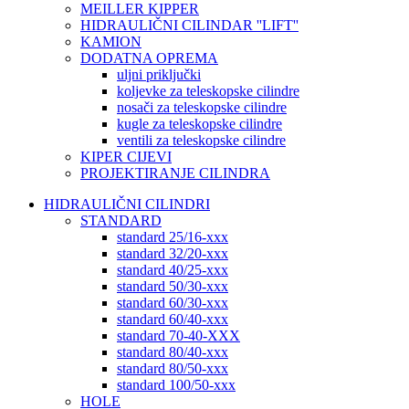
MEILLER KIPPER
HIDRAULIČNI CILINDAR ''LIFT''
KAMION
DODATNA OPREMA
uljni priključki
koljevke za teleskopske cilindre
nosači za teleskopske cilindre
kugle za teleskopske cilindre
ventili za teleskopske cilindre
KIPER CIJEVI
PROJEKTIRANJE CILINDRA
HIDRAULIČNI CILINDRI
STANDARD
standard 25/16-xxx
standard 32/20-xxx
standard 40/25-xxx
standard 50/30-xxx
standard 60/30-xxx
standard 60/40-xxx
standard 70-40-XXX
standard 80/40-xxx
standard 80/50-xxx
standard 100/50-xxx
HOLE