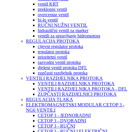
ventil KRT
preklopni ventil
overcentar ventil
hi-lo ventil
RUČNI NUŽNI VENTIL
hidraulični ventil za marker
ventili za upravljanje hidromotora
REGULACIJA PROTOKA
cijevni regulator protoka
regulator protoka
prioritetni ventil
razvodni ventil protoka
djeleni ventil protoka DFL
zupčasti razdjelnik protoka
VENTILI RAZDJELNIKA PROTOKA
VENTILI RAZDJELNIKA PROTOKA
VENTILI RAZDJELNIKA PROTOKA - DFL
ZUPČASTI RAZDJELNICI PROTOKA
REGULACIJA TLAKA
ELEKTROMAGNETSKI MODULAR CETOP 3 -
NG6 VENTILI
CETOP 3 - JEDNORADNI
CETOP 3 - DVORADNI
CETOP 3 - RUČNI
CETOP 3 - RUČNI I ELEKTRIČNI