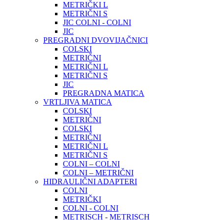
METRIČKI L
METRIČNI S
JIC COLNI - COLNI
JIC
PREGRADNI DVOVIJAČNICI
COLSKI
METRIČNI
METRIČNI L
METRIČNI S
JIC
PREGRADNA MATICA
VRTLJIVA MATICA
COLSKI
METRIČNI
COLSKI
METRIČNI
METRIČNI L
METRIČNI S
COLNI – COLNI
COLNI – METRIČNI
HIDRAULIČNI ADAPTERI
COLNI
METRIČKI
COLNI - COLNI
METRISCH - METRISCH