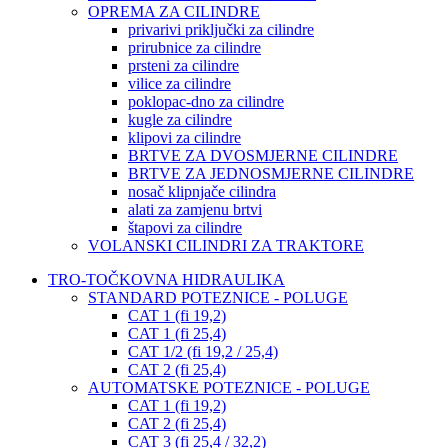
OPREMA ZA CILINDRE
privarivi priključki za cilindre
prirubnice za cilindre
prsteni za cilindre
vilice za cilindre
poklopac-dno za cilindre
kugle za cilindre
klipovi za cilindre
BRTVE ZA DVOSMJERNE CILINDRE
BRTVE ZA JEDNOSMJERNE CILINDRE
nosač klipnjače cilindra
alati za zamjenu brtvi
štapovi za cilindre
VOLANSKI CILINDRI ZA TRAKTORE
TRO-TOČKOVNA HIDRAULIKA
STANDARD POTEZNICE - POLUGE
CAT 1 (fi 19,2)
CAT 1 (fi 25,4)
CAT 1/2 (fi 19,2 / 25,4)
CAT 2 (fi 25,4)
AUTOMATSKE POTEZNICE - POLUGE
CAT 1 (fi 19,2)
CAT 2 (fi 25,4)
CAT 3 (fi 25,4 / 32,2)