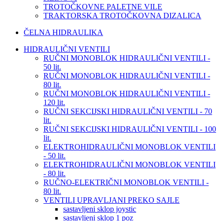
TROTOČKOVNE PALETNE VILE
TRAKTORSKA TROTOČKOVNA DIZALICA
ČELNA HIDRAULIKA
HIDRAULIČNI VENTILI
RUČNI MONOBLOK HIDRAULIČNI VENTILI -
50 lit.
RUČNI MONOBLOK HIDRAULIČNI VENTILI -
80 lit.
RUČNI MONOBLOK HIDRAULIČNI VENTILI -
120 lit.
RUČNI SEKCIJSKI HIDRAULIČNI VENTILI - 70
lit.
RUČNI SEKCIJSKI HIDRAULIČNI VENTILI - 100
lit.
ELEKTROHIDRAULIČNI MONOBLOK VENTILI
- 50 lit.
ELEKTROHIDRAULIČNI MONOBLOK VENTILI
- 80 lit.
RUČNO-ELEKTRIČNI MONOBLOK VENTILI -
80 lit.
VENTILI UPRAVLJANI PREKO SAJLE
sastavljeni sklop joystic
sastavljeni sklop 1 poz