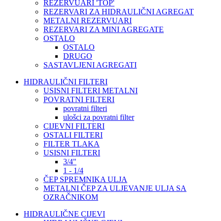
REZERVUARI 'TOP'
REZERVARI ZA HIDRAULIČNI AGREGAT
METALNI REZERVUARI
REZERVARI ZA MINI AGREGATE
OSTALO
OSTALO
DRUGO
SASTAVLJENI AGREGATI
HIDRAULIČNI FILTERI
USISNI FILTERI METALNI
POVRATNI FILTERI
povratni filteri
ulošci za povratni filter
CIJEVNI FILTERI
OSTALI FILTERI
FILTER TLAKA
USISNI FILTERI
3/4"
1 - 1/4
ČEP SPREMNIKA ULJA
METALNI ČEP ZA ULJEVANJE ULJA SA
OZRAČNIKOM
HIDRAULIČNE CIJEVI