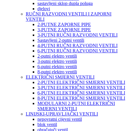
sastavljeni sklop dupla poluga
djelovi
RUČNI RAZVODNI VENTILI I ZAPORNI
VENTILI
2-PUTNE ZAPORNE PIPE
3-PUTNE ZAPORNE PIPE
3-PUTNI RUČNI RAZVODNI VENTILI
Sastavljeni 2-putni ventili
4-PUTNI RUČNI RAZVODNI VENTILI
6-PUTNI RUČNI RAZVODNI VENTILI
2-putni elektro ventili
3-putni elektro ventili
6-putni elektro ventili
8-putni elektro ventili
ELEKTRIČNI SMJERNI VENTILI
2-PUTNI ELEKTRIČNI SMJERNI VENTILI
3-PUTNI ELEKTRIČNI SMJERNI VENTILI
6-PUTNI ELEKTRIČNI SMJERNI VENTILI
8-PUTNI ELEKTRIČNI SMJERNI VENTILI
MODULARNI 2-PUTNI ELEKTRIČNI
SMJERNI VENTILI
LINIJSKI-UPRAVLJAČKI VENTILI
nepovratni cijevni ventil
blok ventil
obračajuči ventil