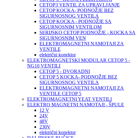
CETOP3 VENTIL ZA UPRAVLJANJE
CETOP KOCKA- PODNOŽJE BEZ
SIGURNOSNOG VENTILA
CETOP KOCKA - PODNOŽJE SA
SIGURNOSNIM VENTILOM
SERIJSKO CETOP PODNOŽJE - KOCKA SA
SIGURNOSNIM VEN
ELEKTROMAGNETNI NAMOTAJI ZA
VENTILE
električni konektor
ELEKTROMAGNETSKI MODULAR CETOP 5 -
NG10 VENTILI
CETOP 5 - DVORADNI
CETOP 5 KOCKA- PODNOŽJE BEZ
SIGURNOSNOG VENTILA
ELEKTROMAGNETNI NAMOTAJI ZA
VENTILE CETOP 5
ELEKTROMAGNETNI YEAT VENTILI
ELEKTRO MAGNETNI NAMOTAJI - ŠPULE
12 V
24V
48V
230V
električni konektor
DALJINSKE RUČICE