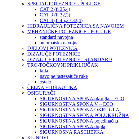
SPECIAL POTEZNICE - POLUGE
CAT 2 (fi 25,4)
CAT 3 (fi 32,2)
CAT 4 (fi 45,2 / 32,4)
HIDRAULIČNA POTEZNICA SA NAVOJEM
MEHANIČKE POTEZNICE - POLUGE
standard navojna
automatska navojna
DJELOVI POTEZNICA
DIZAJUČE POTEZNICE
DIZAJUČE POTEZNICE - STANDARD
TRO-TOČKOVNI PRIKLJUČAK
kuke
navojne rastezajuče ruke
ostalo
ČELNA HIDRAULIKA
OSIGURAČI
SIGURNOSTNA SPONA okrugla – ECO
SIGURNOSTNA SPONA V – ECO
SIGURNOSTNA SPONA OKRUGLA
SIGURNOSTNA SPONA POLUKRUŽNA
SIGURNOSTNA SPONA pojedinačna
SIGURNOSTNA SPONA dupla
SIGURNOSNA RASCIJEPKA
KLINOVI