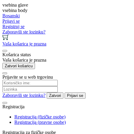
vsebina glave
vsebina body
Bosanski
Prijavi se
Registruj se
Zaboravili ste lozinku?
Vaša košarica je prazna
Košarica status
Vaša košarica je prazna
Zatvori košaricu
Prijavite se u web trgovinu
Zaboravili ste lozinku?
Zatvori
Prijavi se
Registracija
Registracija (fizičke osobe)
Registracija (pravne osobe)
Registracija za fizičke osobe