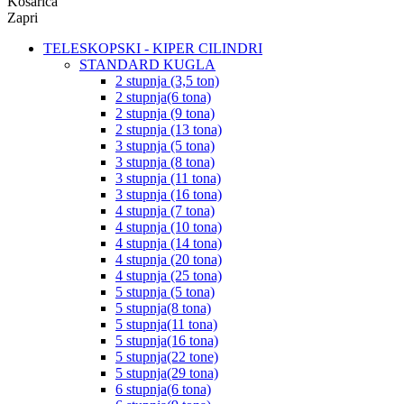
Košarica
Zapri
TELESKOPSKI - KIPER CILINDRI
STANDARD KUGLA
2 stupnja (3,5 ton)
2 stupnja(6 tona)
2 stupnja (9 tona)
2 stupnja (13 tona)
3 stupnja (5 tona)
3 stupnja (8 tona)
3 stupnja (11 tona)
3 stupnja (16 tona)
4 stupnja (7 tona)
4 stupnja (10 tona)
4 stupnja (14 tona)
4 stupnja (20 tona)
4 stupnja (25 tona)
5 stupnja (5 tona)
5 stupnja(8 tona)
5 stupnja(11 tona)
5 stupnja(16 tona)
5 stupnja(22 tone)
5 stupnja(29 tona)
6 stupnja(6 tona)