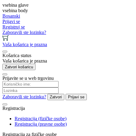
vsebina glave
vsebina body
Bosanski
Prijavi se
Registruj se
Zaboravili ste lozinku?
Vaša košarica je prazna
Košarica status
Vaša košarica je prazna
Zatvori košaricu
Prijavite se u web trgovinu
Zaboravili ste lozinku?
Zatvori
Prijavi se
Registracija
Registracija (fizičke osobe)
Registracija (pravne osobe)
Registracija za fizičke osobe