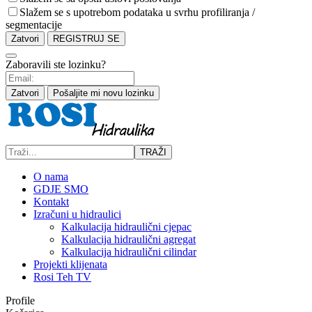
Slažem se s upotrebom podataka u svrhu profiliranja /
segmentacije
Zatvori
REGISTRUJ SE
Zaboravili ste lozinku?
Zatvori
Pošaljite mi novu lozinku
TRAŽI
O nama
GDJE SMO
Kontakt
Izračuni u hidraulici
Kalkulacija hidraulični cjepac
Kalkulacija hidraulični agregat
Kalkulacija hidraulični cilindar
Projekti klijenata
Rosi Teh TV
Profile