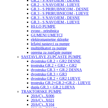
GR.2 - S NAVOJEM - DESNE
GR.2 - S NAVOJEM - LIJEVE
GR.3 - S PRIRUBNICOM - DESNE
GR.3 - S PRIRUBNICOM - LIJEVE
GR.3 - S NAVOJEM - DESNE
GR.3 - S NAVOJEM - LIJEVE
HI-LO PUMPE
zvono - prirubnica
GUMENI UMETCI
elektromagnetne sklopke
ležajni nastavci za pumpe
multiplikatori za pumpe
oprema za zupčaste pumpe
SASTAVLJIVE ZUPČASTE PUMPE
dvostruka GR.2 + GR2 DESNE
trostruka GR.2 + GR2 + GR2
dvostruka GR.3 + GR.2 DESNA
dvostruka GR.3 + GR3
dvostruka GR.2 + GR2 LIJEVE
trostruka GR.2+GR.2+GR.2 - LIJEVE
dupla GR.3 + GR.2 LIJEVA
TRAKTORSKE PUMPE
20A(C)...X006
20A(C)...X021
20A(C)...X104