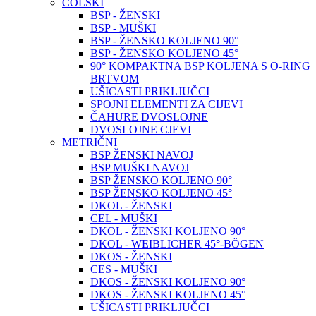
COLSKI
BSP - ŽENSKI
BSP - MUŠKI
BSP - ŽENSKO KOLJENO 90°
BSP - ŽENSKO KOLJENO 45°
90° KOMPAKTNA BSP KOLJENA S O-RING
BRTVOM
UŠICASTI PRIKLJUČCI
SPOJNI ELEMENTI ZA CIJEVI
ČAHURE DVOSLOJNE
DVOSLOJNE CJEVI
METRIČNI
BSP ŽENSKI NAVOJ
BSP MUŠKI NAVOJ
BSP ŽENSKO KOLJENO 90°
BSP ŽENSKO KOLJENO 45°
DKOL - ŽENSKI
CEL - MUŠKI
DKOL - ŽENSKI KOLJENO 90°
DKOL - WEIBLICHER 45°-BÖGEN
DKOS - ŽENSKI
CES - MUŠKI
DKOS - ŽENSKI KOLJENO 90°
DKOS - ŽENSKI KOLJENO 45°
UŠICASTI PRIKLJUČCI