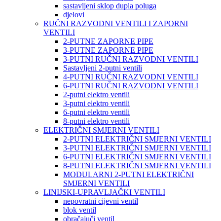
sastavljeni sklop dupla poluga
djelovi
RUČNI RAZVODNI VENTILI I ZAPORNI
VENTILI
2-PUTNE ZAPORNE PIPE
3-PUTNE ZAPORNE PIPE
3-PUTNI RUČNI RAZVODNI VENTILI
Sastavljeni 2-putni ventili
4-PUTNI RUČNI RAZVODNI VENTILI
6-PUTNI RUČNI RAZVODNI VENTILI
2-putni elektro ventili
3-putni elektro ventili
6-putni elektro ventili
8-putni elektro ventili
ELEKTRIČNI SMJERNI VENTILI
2-PUTNI ELEKTRIČNI SMJERNI VENTILI
3-PUTNI ELEKTRIČNI SMJERNI VENTILI
6-PUTNI ELEKTRIČNI SMJERNI VENTILI
8-PUTNI ELEKTRIČNI SMJERNI VENTILI
MODULARNI 2-PUTNI ELEKTRIČNI
SMJERNI VENTILI
LINIJSKI-UPRAVLJAČKI VENTILI
nepovratni cijevni ventil
blok ventil
obračajuči ventil