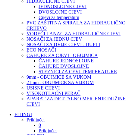
HIDRAULIČNE CJEVI
JEDNOSLOJNE CJEVI
DVOSLOJNE CJEVI
Cijevi za temperaturu
PVC ZAŠTITNA SPIRALA ZA HIDRAULIČNO
CRIJEVO
VODEČI LANAC ZA HIDRAULIČNE CJEVI
NOSAČI ZA JEDNU CJEV
NOSAČI ZA DVIJE CJEVI - DUPLI
ECO NOSAČI
ČAHURE ZA CJEVI - OBUJMICA
ČAHURE JEDNOSLOJNE
ČAHURE DVOSLOJNE
STEZNICI ZA CEVI TEMPERATURE
9mm - OBUJMICE SA VIJKOM
21mm - OBUJMICE SA VIJKOM
USISNE CIJEVI
VISOKOTLAČNI PERAČ
APARAT ZA DIGITALNO MERJENJE DUŽINE
CJEVI
FITINGI
Priključci
0
Priključci