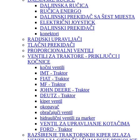
DALJINSKA RUČICA
RUČICA ENERGO
DALJINSKI PREKIDAČ SA ŠEST MIJESTA
ELEKTRIČNI JOYSTICK
DALJINSKI PREKIDAČI
konektori
RADIJSKI UPRAVLJAČI
TLAČNI PREKIDAČI
PROPORCIONALNI VENTILI
VENTILI ZA TRAKTORE - PRIKLJUČCI I
KOČNICE
kočni ventili
IMT - Traktor
FIAT - Traktor
MF - Traktor
JOHN DEERE - Traktor
DEUTZ - Traktor
kiper ventil
okopavač
obračajuči ventil
hidraulični ventili za marker
VENTIL ZA UPRAVLJANJE KOTAČIMA
FORD - Traktor
RAZŠIRENJE TRAKTORSKIH KIPER IZLAZA