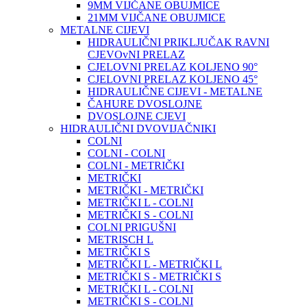
9MM VIJČANE OBUJMICE
21MM VIJČANE OBUJMICE
METALNE CIJEVI
HIDRAULIČNI PRIKLJUČAK RAVNI
CJEVOvNI PRELAZ
CJELOVNI PRELAZ KOLJENO 90°
CJELOVNI PRELAZ KOLJENO 45°
HIDRAULIČNE CIJEVI - METALNE
ČAHURE DVOSLOJNE
DVOSLOJNE CJEVI
HIDRAULIČNI DVOVIJAČNIKI
COLNI
COLNI - COLNI
COLNI - METRIČKI
METRIČKI
METRIČKI - METRIČKI
METRIČKI L - COLNI
METRIČKI S - COLNI
COLNI PRIGUŠNI
METRISCH L
METRIČKI S
METRIČKI L - METRIČKI L
METRIČKI S - METRIČKI S
METRIČKI L - COLNI
METRIČKI S - COLNI