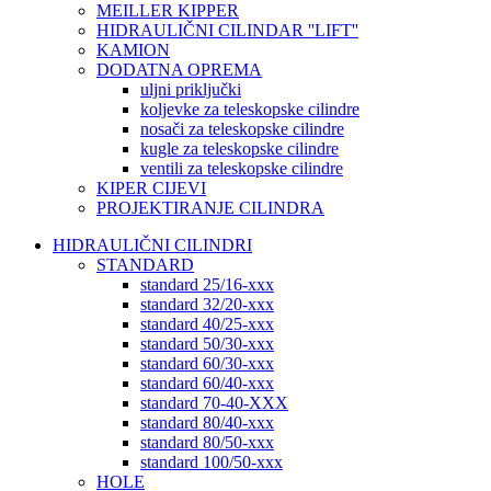
MEILLER KIPPER
HIDRAULIČNI CILINDAR ''LIFT''
KAMION
DODATNA OPREMA
uljni priključki
koljevke za teleskopske cilindre
nosači za teleskopske cilindre
kugle za teleskopske cilindre
ventili za teleskopske cilindre
KIPER CIJEVI
PROJEKTIRANJE CILINDRA
HIDRAULIČNI CILINDRI
STANDARD
standard 25/16-xxx
standard 32/20-xxx
standard 40/25-xxx
standard 50/30-xxx
standard 60/30-xxx
standard 60/40-xxx
standard 70-40-XXX
standard 80/40-xxx
standard 80/50-xxx
standard 100/50-xxx
HOLE