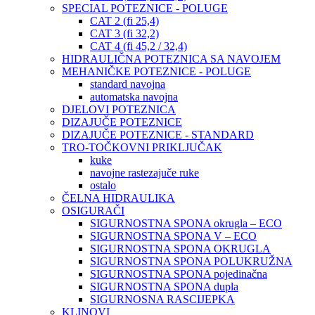
SPECIAL POTEZNICE - POLUGE
CAT 2 (fi 25,4)
CAT 3 (fi 32,2)
CAT 4 (fi 45,2 / 32,4)
HIDRAULIČNA POTEZNICA SA NAVOJEM
MEHANIČKE POTEZNICE - POLUGE
standard navojna
automatska navojna
DJELOVI POTEZNICA
DIZAJUČE POTEZNICE
DIZAJUČE POTEZNICE - STANDARD
TRO-TOČKOVNI PRIKLJUČAK
kuke
navojne rastezajuče ruke
ostalo
ČELNA HIDRAULIKA
OSIGURAČI
SIGURNOSTNA SPONA okrugla – ECO
SIGURNOSTNA SPONA V – ECO
SIGURNOSTNA SPONA OKRUGLA
SIGURNOSTNA SPONA POLUKRUŽNA
SIGURNOSTNA SPONA pojedinačna
SIGURNOSTNA SPONA dupla
SIGURNOSNA RASCIJEPKA
KLINOVI