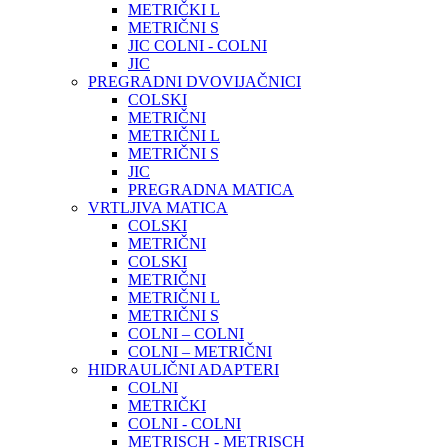
METRIČKI L
METRIČNI S
JIC COLNI - COLNI
JIC
PREGRADNI DVOVIJAČNICI
COLSKI
METRIČNI
METRIČNI L
METRIČNI S
JIC
PREGRADNA MATICA
VRTLJIVA MATICA
COLSKI
METRIČNI
COLSKI
METRIČNI
METRIČNI L
METRIČNI S
COLNI – COLNI
COLNI – METRIČNI
HIDRAULIČNI ADAPTERI
COLNI
METRIČKI
COLNI - COLNI
METRISCH - METRISCH