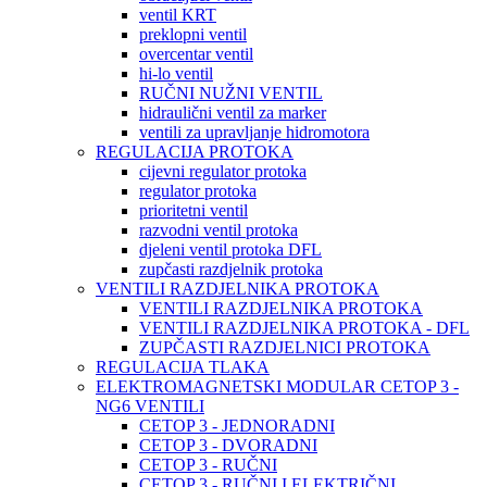
ventil KRT
preklopni ventil
overcentar ventil
hi-lo ventil
RUČNI NUŽNI VENTIL
hidraulični ventil za marker
ventili za upravljanje hidromotora
REGULACIJA PROTOKA
cijevni regulator protoka
regulator protoka
prioritetni ventil
razvodni ventil protoka
djeleni ventil protoka DFL
zupčasti razdjelnik protoka
VENTILI RAZDJELNIKA PROTOKA
VENTILI RAZDJELNIKA PROTOKA
VENTILI RAZDJELNIKA PROTOKA - DFL
ZUPČASTI RAZDJELNICI PROTOKA
REGULACIJA TLAKA
ELEKTROMAGNETSKI MODULAR CETOP 3 -
NG6 VENTILI
CETOP 3 - JEDNORADNI
CETOP 3 - DVORADNI
CETOP 3 - RUČNI
CETOP 3 - RUČNI I ELEKTRIČNI