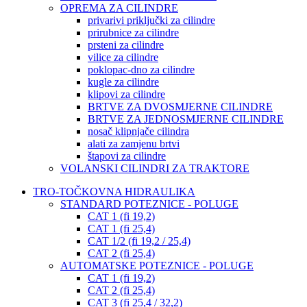
OPREMA ZA CILINDRE
privarivi priključki za cilindre
prirubnice za cilindre
prsteni za cilindre
vilice za cilindre
poklopac-dno za cilindre
kugle za cilindre
klipovi za cilindre
BRTVE ZA DVOSMJERNE CILINDRE
BRTVE ZA JEDNOSMJERNE CILINDRE
nosač klipnjače cilindra
alati za zamjenu brtvi
štapovi za cilindre
VOLANSKI CILINDRI ZA TRAKTORE
TRO-TOČKOVNA HIDRAULIKA
STANDARD POTEZNICE - POLUGE
CAT 1 (fi 19,2)
CAT 1 (fi 25,4)
CAT 1/2 (fi 19,2 / 25,4)
CAT 2 (fi 25,4)
AUTOMATSKE POTEZNICE - POLUGE
CAT 1 (fi 19,2)
CAT 2 (fi 25,4)
CAT 3 (fi 25,4 / 32,2)