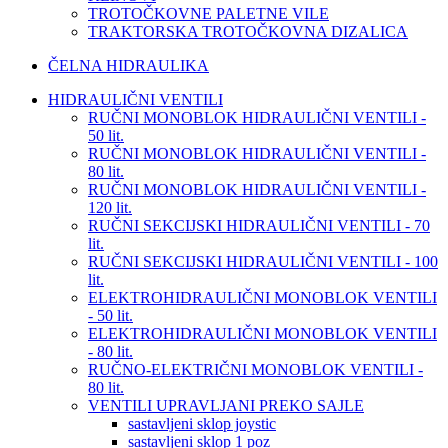
TROTOČKOVNE PALETNE VILE
TRAKTORSKA TROTOČKOVNA DIZALICA
ČELNA HIDRAULIKA
HIDRAULIČNI VENTILI
RUČNI MONOBLOK HIDRAULIČNI VENTILI -
50 lit.
RUČNI MONOBLOK HIDRAULIČNI VENTILI -
80 lit.
RUČNI MONOBLOK HIDRAULIČNI VENTILI -
120 lit.
RUČNI SEKCIJSKI HIDRAULIČNI VENTILI - 70
lit.
RUČNI SEKCIJSKI HIDRAULIČNI VENTILI - 100
lit.
ELEKTROHIDRAULIČNI MONOBLOK VENTILI
- 50 lit.
ELEKTROHIDRAULIČNI MONOBLOK VENTILI
- 80 lit.
RUČNO-ELEKTRIČNI MONOBLOK VENTILI -
80 lit.
VENTILI UPRAVLJANI PREKO SAJLE
sastavljeni sklop joystic
sastavljeni sklop 1 poz