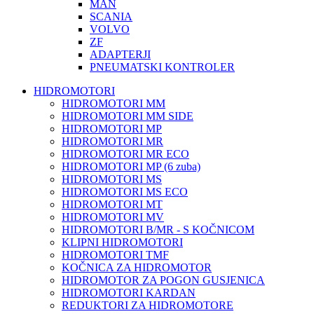
MAN
SCANIA
VOLVO
ZF
ADAPTERJI
PNEUMATSKI KONTROLER
HIDROMOTORI
HIDROMOTORI MM
HIDROMOTORI MM SIDE
HIDROMOTORI MP
HIDROMOTORI MR
HIDROMOTORI MR ECO
HIDROMOTORI MP (6 zuba)
HIDROMOTORI MS
HIDROMOTORI MS ECO
HIDROMOTORI MT
HIDROMOTORI MV
HIDROMOTORI B/MR - S KOČNICOM
KLIPNI HIDROMOTORI
HIDROMOTORI TMF
KOČNICA ZA HIDROMOTOR
HIDROMOTOR ZA POGON GUSJENICA
HIDROMOTORI KARDAN
REDUKTORI ZA HIDROMOTORE