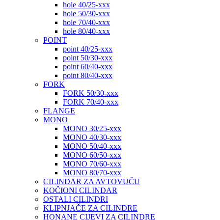
hole 40/25-xxx
hole 50/30-xxx
hole 70/40-xxx
hole 80/40-xxx
POINT
point 40/25-xxx
point 50/30-xxx
point 60/40-xxx
point 80/40-xxx
FORK
FORK 50/30-xxx
FORK 70/40-xxx
FLANGE
MONO
MONO 30/25-xxx
MONO 40/30-xxx
MONO 50/40-xxx
MONO 60/50-xxx
MONO 70/60-xxx
MONO 80/70-xxx
CILINDAR ZA AVTOVUČU
KOČIONI CILINDAR
OSTALI CILINDRI
KLIPNJAČE ZA CILINDRE
HONANE CIJEVI ZA CILINDRE