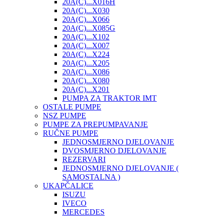
20A(C)...X016H
20A(C)...X030
20A(C)...X066
20A(C)...X085G
20A(C)...X102
20A(C)...X007
20A(C)...X224
20A(C)...X205
20A(C)...X086
20A(C)...X080
20A(C)...X201
PUMPA ZA TRAKTOR IMT
OSTALE PUMPE
NSZ PUMPE
PUMPE ZA PREPUMPAVANJE
RUČNE PUMPE
JEDNOSMJERNO DJELOVANJE
DVOSMJERNO DJELOVANJE
REZERVARI
JEDNOSMJERNO DJELOVANJE (
SAMOSTALNA )
UKAPČALICE
ISUZU
IVECO
MERCEDES