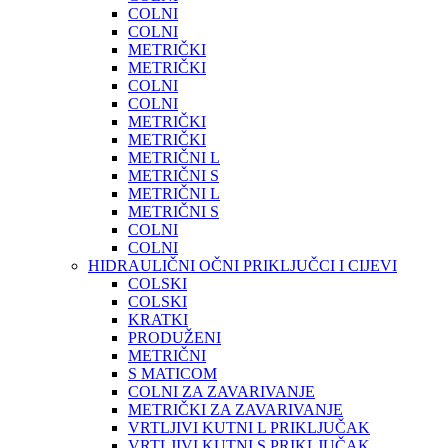
COLNI
COLNI
METRIČKI
METRIČKI
COLNI
COLNI
METRIČKI
METRIČKI
METRIČNI L
METRIČNI S
METRIČNI L
METRIČNI S
COLNI
COLNI
HIDRAULIČNI OČNI PRIKLJUČCI I CIJEVI
COLSKI
COLSKI
KRATKI
PRODUŽENI
METRIČNI
S MATICOM
COLNI ZA ZAVARIVANJE
METRIČKI ZA ZAVARIVANJE
VRTLJIVI KUTNI L PRIKLJUČAK
VRTLJIVI KUTNI S PRIKLJUČAK