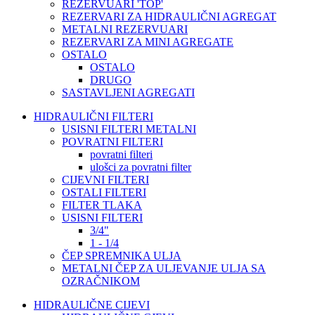
REZERVUARI 'TOP'
REZERVARI ZA HIDRAULIČNI AGREGAT
METALNI REZERVUARI
REZERVARI ZA MINI AGREGATE
OSTALO
OSTALO
DRUGO
SASTAVLJENI AGREGATI
HIDRAULIČNI FILTERI
USISNI FILTERI METALNI
POVRATNI FILTERI
povratni filteri
ulošci za povratni filter
CIJEVNI FILTERI
OSTALI FILTERI
FILTER TLAKA
USISNI FILTERI
3/4"
1 - 1/4
ČEP SPREMNIKA ULJA
METALNI ČEP ZA ULJEVANJE ULJA SA
OZRAČNIKOM
HIDRAULIČNE CIJEVI