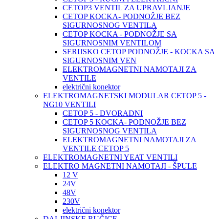
CETOP3 VENTIL ZA UPRAVLJANJE
CETOP KOCKA- PODNOŽJE BEZ
SIGURNOSNOG VENTILA
CETOP KOCKA - PODNOŽJE SA
SIGURNOSNIM VENTILOM
SERIJSKO CETOP PODNOŽJE - KOCKA SA
SIGURNOSNIM VEN
ELEKTROMAGNETNI NAMOTAJI ZA
VENTILE
električni konektor
ELEKTROMAGNETSKI MODULAR CETOP 5 -
NG10 VENTILI
CETOP 5 - DVORADNI
CETOP 5 KOCKA- PODNOŽJE BEZ
SIGURNOSNOG VENTILA
ELEKTROMAGNETNI NAMOTAJI ZA
VENTILE CETOP 5
ELEKTROMAGNETNI YEAT VENTILI
ELEKTRO MAGNETNI NAMOTAJI - ŠPULE
12 V
24V
48V
230V
električni konektor
DALJINSKE RUČICE