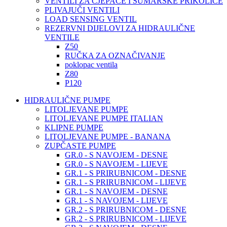
VENTILI ZA CJEPAČE I ŠUMARSKE PRIKOLICE
PLIVAJUČI VENTILI
LOAD SENSING VENTIL
REZERVNI DIJELOVI ZA HIDRAULIČNE
VENTILE
Z50
RUČKA ZA OZNAČIVANJE
poklopac ventila
Z80
P120
HIDRAULIČNE PUMPE
LITOLJEVANE PUMPE
LITOLJEVANE PUMPE ITALIAN
KLIPNE PUMPE
LITOLJEVANE PUMPE - BANANA
ZUPČASTE PUMPE
GR.0 - S NAVOJEM - DESNE
GR.0 - S NAVOJEM - LIJEVE
GR.1 - S PRIRUBNICOM - DESNE
GR.1 - S PRIRUBNICOM - LIJEVE
GR.1 - S NAVOJEM - DESNE
GR.1 - S NAVOJEM - LIJEVE
GR.2 - S PRIRUBNICOM - DESNE
GR.2 - S PRIRUBNICOM - LIJEVE