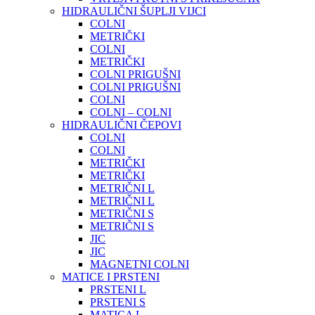
HIDRAULIČNI ŠUPLJI VIJCI
COLNI
METRIČKI
COLNI
METRIČKI
COLNI PRIGUŠNI
COLNI PRIGUŠNI
COLNI
COLNI – COLNI
HIDRAULIČNI ČEPOVI
COLNI
COLNI
METRIČKI
METRIČKI
METRIČNI L
METRIČNI L
METRIČNI S
METRIČNI S
JIC
JIC
MAGNETNI COLNI
MATICE I PRSTENI
PRSTENI L
PRSTENI S
MATICA L