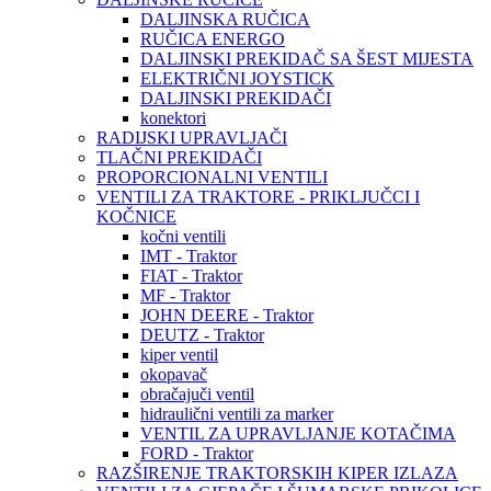
DALJINSKA RUČICA
RUČICA ENERGO
DALJINSKI PREKIDAČ SA ŠEST MIJESTA
ELEKTRIČNI JOYSTICK
DALJINSKI PREKIDAČI
konektori
RADIJSKI UPRAVLJAČI
TLAČNI PREKIDAČI
PROPORCIONALNI VENTILI
VENTILI ZA TRAKTORE - PRIKLJUČCI I
KOČNICE
kočni ventili
IMT - Traktor
FIAT - Traktor
MF - Traktor
JOHN DEERE - Traktor
DEUTZ - Traktor
kiper ventil
okopavač
obračajuči ventil
hidraulični ventili za marker
VENTIL ZA UPRAVLJANJE KOTAČIMA
FORD - Traktor
RAZŠIRENJE TRAKTORSKIH KIPER IZLAZA