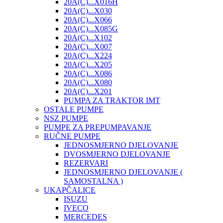
20A(C)...X016H
20A(C)...X030
20A(C)...X066
20A(C)...X085G
20A(C)...X102
20A(C)...X007
20A(C)...X224
20A(C)...X205
20A(C)...X086
20A(C)...X080
20A(C)...X201
PUMPA ZA TRAKTOR IMT
OSTALE PUMPE
NSZ PUMPE
PUMPE ZA PREPUMPAVANJE
RUČNE PUMPE
JEDNOSMJERNO DJELOVANJE
DVOSMJERNO DJELOVANJE
REZERVARI
JEDNOSMJERNO DJELOVANJE (
SAMOSTALNA )
UKAPČALICE
ISUZU
IVECO
MERCEDES