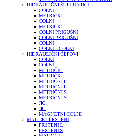
HIDRAULIČNI ŠUPLJI VIJCI
COLNI
METRIČKI
COLNI
METRIČKI
COLNI PRIGUŠNI
COLNI PRIGUŠNI
COLNI
COLNI – COLNI
HIDRAULIČNI ČEPOVI
COLNI
COLNI
METRIČKI
METRIČKI
METRIČNI L
METRIČNI L
METRIČNI S
METRIČNI S
JIC
JIC
MAGNETNI COLNI
MATICE I PRSTENI
PRSTENI L
PRSTENI S
MATICA L