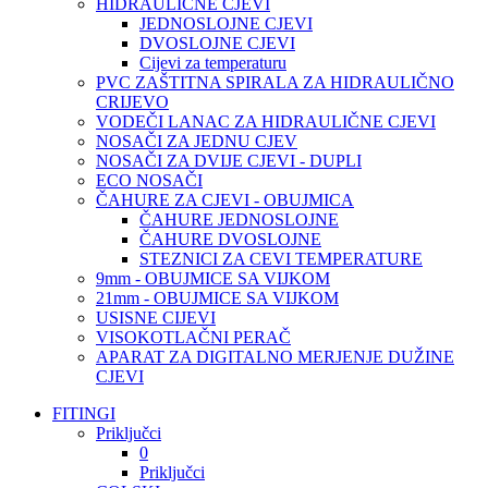
HIDRAULIČNE CJEVI
JEDNOSLOJNE CJEVI
DVOSLOJNE CJEVI
Cijevi za temperaturu
PVC ZAŠTITNA SPIRALA ZA HIDRAULIČNO
CRIJEVO
VODEČI LANAC ZA HIDRAULIČNE CJEVI
NOSAČI ZA JEDNU CJEV
NOSAČI ZA DVIJE CJEVI - DUPLI
ECO NOSAČI
ČAHURE ZA CJEVI - OBUJMICA
ČAHURE JEDNOSLOJNE
ČAHURE DVOSLOJNE
STEZNICI ZA CEVI TEMPERATURE
9mm - OBUJMICE SA VIJKOM
21mm - OBUJMICE SA VIJKOM
USISNE CIJEVI
VISOKOTLAČNI PERAČ
APARAT ZA DIGITALNO MERJENJE DUŽINE
CJEVI
FITINGI
Priključci
0
Priključci