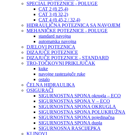
SPECIAL POTEZNICE - POLUGE
CAT 2 (fi 25,4)
CAT 3 (fi 32,2)
CAT 4 (fi 45,2 / 32,4)
HIDRAULIČNA POTEZNICA SA NAVOJEM
MEHANIČKE POTEZNICE - POLUGE
standard navojna
automatska navojna
DJELOVI POTEZNICA
DIZAJUČE POTEZNICE
DIZAJUČE POTEZNICE - STANDARD
TRO-TOČKOVNI PRIKLJUČAK
kuke
navojne rastezajuče ruke
ostalo
ČELNA HIDRAULIKA
OSIGURAČI
SIGURNOSTNA SPONA okrugla – ECO
SIGURNOSTNA SPONA V – ECO
SIGURNOSTNA SPONA OKRUGLA
SIGURNOSTNA SPONA POLUKRUŽNA
SIGURNOSTNA SPONA pojedinačna
SIGURNOSTNA SPONA dupla
SIGURNOSNA RASCIJEPKA
KLINOVI