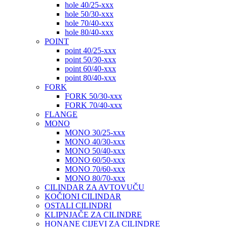
hole 40/25-xxx
hole 50/30-xxx
hole 70/40-xxx
hole 80/40-xxx
POINT
point 40/25-xxx
point 50/30-xxx
point 60/40-xxx
point 80/40-xxx
FORK
FORK 50/30-xxx
FORK 70/40-xxx
FLANGE
MONO
MONO 30/25-xxx
MONO 40/30-xxx
MONO 50/40-xxx
MONO 60/50-xxx
MONO 70/60-xxx
MONO 80/70-xxx
CILINDAR ZA AVTOVUČU
KOČIONI CILINDAR
OSTALI CILINDRI
KLIPNJAČE ZA CILINDRE
HONANE CIJEVI ZA CILINDRE