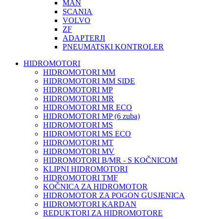
MAN
SCANIA
VOLVO
ZF
ADAPTERJI
PNEUMATSKI KONTROLER
HIDROMOTORI
HIDROMOTORI MM
HIDROMOTORI MM SIDE
HIDROMOTORI MP
HIDROMOTORI MR
HIDROMOTORI MR ECO
HIDROMOTORI MP (6 zuba)
HIDROMOTORI MS
HIDROMOTORI MS ECO
HIDROMOTORI MT
HIDROMOTORI MV
HIDROMOTORI B/MR - S KOČNICOM
KLIPNI HIDROMOTORI
HIDROMOTORI TMF
KOČNICA ZA HIDROMOTOR
HIDROMOTOR ZA POGON GUSJENICA
HIDROMOTORI KARDAN
REDUKTORI ZA HIDROMOTORE