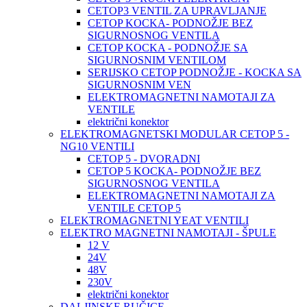
CETOP3 VENTIL ZA UPRAVLJANJE
CETOP KOCKA- PODNOŽJE BEZ
SIGURNOSNOG VENTILA
CETOP KOCKA - PODNOŽJE SA
SIGURNOSNIM VENTILOM
SERIJSKO CETOP PODNOŽJE - KOCKA SA
SIGURNOSNIM VEN
ELEKTROMAGNETNI NAMOTAJI ZA
VENTILE
električni konektor
ELEKTROMAGNETSKI MODULAR CETOP 5 -
NG10 VENTILI
CETOP 5 - DVORADNI
CETOP 5 KOCKA- PODNOŽJE BEZ
SIGURNOSNOG VENTILA
ELEKTROMAGNETNI NAMOTAJI ZA
VENTILE CETOP 5
ELEKTROMAGNETNI YEAT VENTILI
ELEKTRO MAGNETNI NAMOTAJI - ŠPULE
12 V
24V
48V
230V
električni konektor
DALJINSKE RUČICE