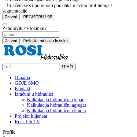
Slažem se s upotrebom podataka u svrhu profiliranja /
segmentacije
Zatvori
REGISTRUJ SE
Zaboravili ste lozinku?
Zatvori
Pošaljite mi novu lozinku
TRAŽI
O nama
GDJE SMO
Kontakt
Izračuni u hidraulici
Kalkulacija hidraulični cjepac
Kalkulacija hidraulični agregat
Kalkulacija hidraulični cilindar
Projekti klijenata
Rosi Teh TV
Profile