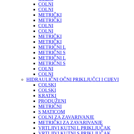
COLNI
COLNI
METRIČKI
METRIČKI
COLNI
COLNI
METRIČKI
METRIČKI
METRIČNI L
METRIČNI S
METRIČNI L
METRIČNI S
COLNI
COLNI
HIDRAULIČNI OČNI PRIKLJUČCI I CIJEVI
COLSKI
COLSKI
KRATKI
PRODUŽENI
METRIČNI
S MATICOM
COLNI ZA ZAVARIVANJE
METRIČKI ZA ZAVARIVANJE
VRTLJIVI KUTNI L PRIKLJUČAK
VRTLJIVI KUTNI S PRIKLJUČAK