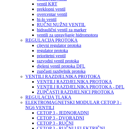
ventil KRT
preklopni ventil
overcentar ventil
hi-lo ventil
RUČNI NUŽNI VENTIL
hidraulični ventil za marker
ventili za upravljanje hidromotora
REGULACIJA PROTOKA
cijevni regulator protoka
regulator protoka
prioritetni ventil
razvodni ventil protoka
djeleni ventil protoka DFL
zupčasti razdjelnik protoka
VENTILI RAZDJELNIKA PROTOKA
VENTILI RAZDJELNIKA PROTOKA
VENTILI RAZDJELNIKA PROTOKA - DFL
ZUPČASTI RAZDJELNICI PROTOKA
REGULACIJA TLAKA
ELEKTROMAGNETSKI MODULAR CETOP 3 -
NG6 VENTILI
CETOP 3 - JEDNORADNI
CETOP 3 - DVORADNI
CETOP 3 - RUČNI
CETOP 3 - RUČNI I ELEKTRIČNI