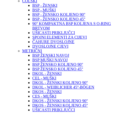
COLSKI
BSP - ŽENSKI
BSP - MUŠKI
BSP - ŽENSKO KOLJENO 90°
BSP - ŽENSKO KOLJENO 45°
90° KOMPAKTNA BSP KOLJENA S O-RING
BRTVOM
UŠICASTI PRIKLJUČCI
SPOJNI ELEMENTI ZA CIJEVI
ČAHURE DVOSLOJNE
DVOSLOJNE CJEVI
METRIČNI
BSP ŽENSKI NAVOJ
BSP MUŠKI NAVOJ
BSP ŽENSKO KOLJENO 90°
BSP ŽENSKO KOLJENO 45°
DKOL - ŽENSKI
CEL - MUŠKI
DKOL - ŽENSKI KOLJENO 90°
DKOL - WEIBLICHER 45°-BÖGEN
DKOS - ŽENSKI
CES - MUŠKI
DKOS - ŽENSKI KOLJENO 90°
DKOS - ŽENSKI KOLJENO 45°
UŠICASTI PRIKLJUČCI