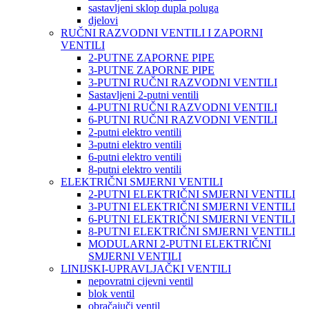
sastavljeni sklop dupla poluga
djelovi
RUČNI RAZVODNI VENTILI I ZAPORNI
VENTILI
2-PUTNE ZAPORNE PIPE
3-PUTNE ZAPORNE PIPE
3-PUTNI RUČNI RAZVODNI VENTILI
Sastavljeni 2-putni ventili
4-PUTNI RUČNI RAZVODNI VENTILI
6-PUTNI RUČNI RAZVODNI VENTILI
2-putni elektro ventili
3-putni elektro ventili
6-putni elektro ventili
8-putni elektro ventili
ELEKTRIČNI SMJERNI VENTILI
2-PUTNI ELEKTRIČNI SMJERNI VENTILI
3-PUTNI ELEKTRIČNI SMJERNI VENTILI
6-PUTNI ELEKTRIČNI SMJERNI VENTILI
8-PUTNI ELEKTRIČNI SMJERNI VENTILI
MODULARNI 2-PUTNI ELEKTRIČNI
SMJERNI VENTILI
LINIJSKI-UPRAVLJAČKI VENTILI
nepovratni cijevni ventil
blok ventil
obračajuči ventil