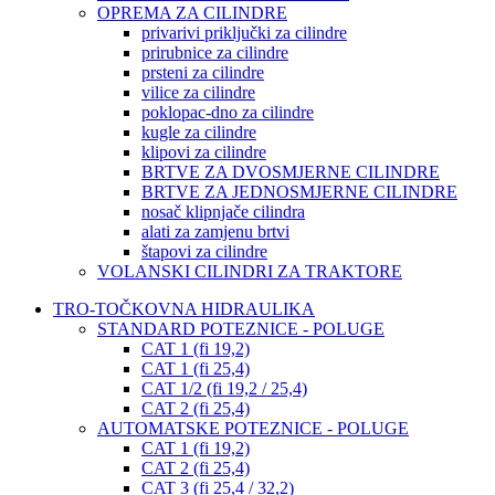
OPREMA ZA CILINDRE
privarivi priključki za cilindre
prirubnice za cilindre
prsteni za cilindre
vilice za cilindre
poklopac-dno za cilindre
kugle za cilindre
klipovi za cilindre
BRTVE ZA DVOSMJERNE CILINDRE
BRTVE ZA JEDNOSMJERNE CILINDRE
nosač klipnjače cilindra
alati za zamjenu brtvi
štapovi za cilindre
VOLANSKI CILINDRI ZA TRAKTORE
TRO-TOČKOVNA HIDRAULIKA
STANDARD POTEZNICE - POLUGE
CAT 1 (fi 19,2)
CAT 1 (fi 25,4)
CAT 1/2 (fi 19,2 / 25,4)
CAT 2 (fi 25,4)
AUTOMATSKE POTEZNICE - POLUGE
CAT 1 (fi 19,2)
CAT 2 (fi 25,4)
CAT 3 (fi 25,4 / 32,2)