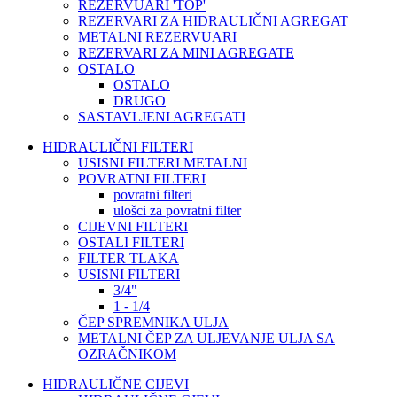
REZERVUARI 'TOP'
REZERVARI ZA HIDRAULIČNI AGREGAT
METALNI REZERVUARI
REZERVARI ZA MINI AGREGATE
OSTALO
OSTALO
DRUGO
SASTAVLJENI AGREGATI
HIDRAULIČNI FILTERI
USISNI FILTERI METALNI
POVRATNI FILTERI
povratni filteri
ulošci za povratni filter
CIJEVNI FILTERI
OSTALI FILTERI
FILTER TLAKA
USISNI FILTERI
3/4"
1 - 1/4
ČEP SPREMNIKA ULJA
METALNI ČEP ZA ULJEVANJE ULJA SA
OZRAČNIKOM
HIDRAULIČNE CIJEVI