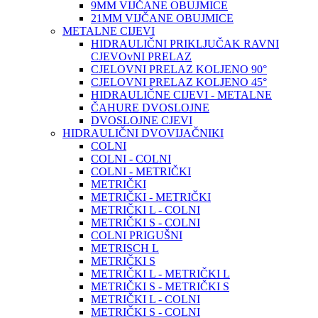
9MM VIJČANE OBUJMICE
21MM VIJČANE OBUJMICE
METALNE CIJEVI
HIDRAULIČNI PRIKLJUČAK RAVNI
CJEVOvNI PRELAZ
CJELOVNI PRELAZ KOLJENO 90°
CJELOVNI PRELAZ KOLJENO 45°
HIDRAULIČNE CIJEVI - METALNE
ČAHURE DVOSLOJNE
DVOSLOJNE CJEVI
HIDRAULIČNI DVOVIJAČNIKI
COLNI
COLNI - COLNI
COLNI - METRIČKI
METRIČKI
METRIČKI - METRIČKI
METRIČKI L - COLNI
METRIČKI S - COLNI
COLNI PRIGUŠNI
METRISCH L
METRIČKI S
METRIČKI L - METRIČKI L
METRIČKI S - METRIČKI S
METRIČKI L - COLNI
METRIČKI S - COLNI