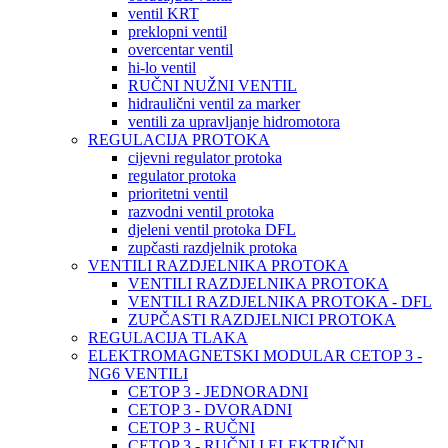
ventil KRT
preklopni ventil
overcentar ventil
hi-lo ventil
RUČNI NUŽNI VENTIL
hidraulični ventil za marker
ventili za upravljanje hidromotora
REGULACIJA PROTOKA
cijevni regulator protoka
regulator protoka
prioritetni ventil
razvodni ventil protoka
djeleni ventil protoka DFL
zupčasti razdjelnik protoka
VENTILI RAZDJELNIKA PROTOKA
VENTILI RAZDJELNIKA PROTOKA
VENTILI RAZDJELNIKA PROTOKA - DFL
ZUPČASTI RAZDJELNICI PROTOKA
REGULACIJA TLAKA
ELEKTROMAGNETSKI MODULAR CETOP 3 -
NG6 VENTILI
CETOP 3 - JEDNORADNI
CETOP 3 - DVORADNI
CETOP 3 - RUČNI
CETOP 3 - RUČNI I ELEKTRIČNI