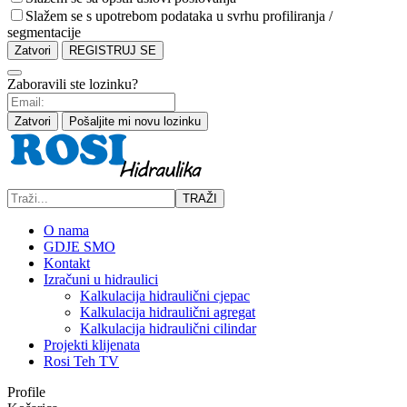
Slažem se s upotrebom podataka u svrhu profiliranja /
segmentacije
Zatvori
REGISTRUJ SE
Zaboravili ste lozinku?
Zatvori
Pošaljite mi novu lozinku
TRAŽI
O nama
GDJE SMO
Kontakt
Izračuni u hidraulici
Kalkulacija hidraulični cjepac
Kalkulacija hidraulični agregat
Kalkulacija hidraulični cilindar
Projekti klijenata
Rosi Teh TV
Profile