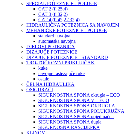
SPECIAL POTEZNICE - POLUGE
CAT 2 (fi 25,4)
CAT 3 (fi 32,2)
CAT 4 (fi 45,2 / 32,4)
HIDRAULIČNA POTEZNICA SA NAVOJEM
MEHANIČKE POTEZNICE - POLUGE
standard navojna
automatska navojna
DJELOVI POTEZNICA
DIZAJUČE POTEZNICE
DIZAJUČE POTEZNICE - STANDARD
TRO-TOČKOVNI PRIKLJUČAK
kuke
navojne rastezajuče ruke
ostalo
ČELNA HIDRAULIKA
OSIGURAČI
SIGURNOSTNA SPONA okrugla – ECO
SIGURNOSTNA SPONA V – ECO
SIGURNOSTNA SPONA OKRUGLA
SIGURNOSTNA SPONA POLUKRUŽNA
SIGURNOSTNA SPONA pojedinačna
SIGURNOSTNA SPONA dupla
SIGURNOSNA RASCIJEPKA
KLINOVI