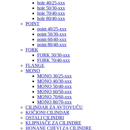
hole 40/25-xxx
hole 50/30-xxx
hole 70/40-xxx
hole 80/40-xxx
POINT
point 40/25-xxx
point 50/30-xxx
point 60/40-xxx
point 80/40-xxx
FORK
FORK 50/30-xxx
FORK 70/40-xxx
FLANGE
MONO
MONO 30/25-xxx
MONO 40/30-xxx
MONO 50/40-xxx
MONO 60/50-xxx
MONO 70/60-xxx
MONO 80/70-xxx
CILINDAR ZA AVTOVUČU
KOČIONI CILINDAR
OSTALI CILINDRI
KLIPNJAČE ZA CILINDRE
HONANE CIJEVI ZA CILINDRE