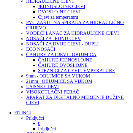
HIDRAULIČNE CJEVI
JEDNOSLOJNE CJEVI
DVOSLOJNE CJEVI
Cijevi za temperaturu
PVC ZAŠTITNA SPIRALA ZA HIDRAULIČNO
CRIJEVO
VODEČI LANAC ZA HIDRAULIČNE CJEVI
NOSAČI ZA JEDNU CJEV
NOSAČI ZA DVIJE CJEVI - DUPLI
ECO NOSAČI
ČAHURE ZA CJEVI - OBUJMICA
ČAHURE JEDNOSLOJNE
ČAHURE DVOSLOJNE
STEZNICI ZA CEVI TEMPERATURE
9mm - OBUJMICE SA VIJKOM
21mm - OBUJMICE SA VIJKOM
USISNE CIJEVI
VISOKOTLAČNI PERAČ
APARAT ZA DIGITALNO MERJENJE DUŽINE
CJEVI
FITINGI
Priključci
0
Priključci