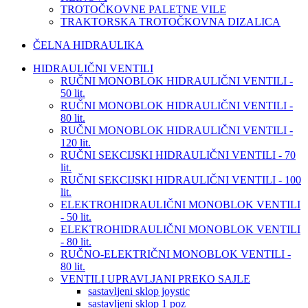
TROTOČKOVNE PALETNE VILE
TRAKTORSKA TROTOČKOVNA DIZALICA
ČELNA HIDRAULIKA
HIDRAULIČNI VENTILI
RUČNI MONOBLOK HIDRAULIČNI VENTILI -
50 lit.
RUČNI MONOBLOK HIDRAULIČNI VENTILI -
80 lit.
RUČNI MONOBLOK HIDRAULIČNI VENTILI -
120 lit.
RUČNI SEKCIJSKI HIDRAULIČNI VENTILI - 70
lit.
RUČNI SEKCIJSKI HIDRAULIČNI VENTILI - 100
lit.
ELEKTROHIDRAULIČNI MONOBLOK VENTILI
- 50 lit.
ELEKTROHIDRAULIČNI MONOBLOK VENTILI
- 80 lit.
RUČNO-ELEKTRIČNI MONOBLOK VENTILI -
80 lit.
VENTILI UPRAVLJANI PREKO SAJLE
sastavljeni sklop joystic
sastavljeni sklop 1 poz