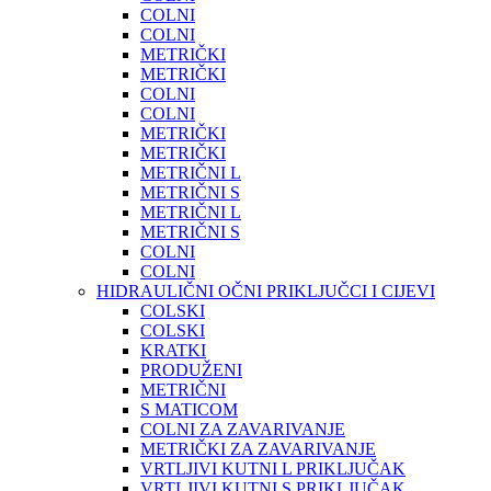
COLNI
COLNI
METRIČKI
METRIČKI
COLNI
COLNI
METRIČKI
METRIČKI
METRIČNI L
METRIČNI S
METRIČNI L
METRIČNI S
COLNI
COLNI
HIDRAULIČNI OČNI PRIKLJUČCI I CIJEVI
COLSKI
COLSKI
KRATKI
PRODUŽENI
METRIČNI
S MATICOM
COLNI ZA ZAVARIVANJE
METRIČKI ZA ZAVARIVANJE
VRTLJIVI KUTNI L PRIKLJUČAK
VRTLJIVI KUTNI S PRIKLJUČAK