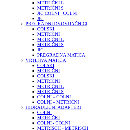
METRIČKI L
METRIČNI S
JIC COLNI - COLNI
JIC
PREGRADNI DVOVIJAČNICI
COLSKI
METRIČNI
METRIČNI L
METRIČNI S
JIC
PREGRADNA MATICA
VRTLJIVA MATICA
COLSKI
METRIČNI
COLSKI
METRIČNI
METRIČNI L
METRIČNI S
COLNI – COLNI
COLNI – METRIČNI
HIDRAULIČNI ADAPTERI
COLNI
METRIČKI
COLNI - COLNI
METRISCH - METRISCH