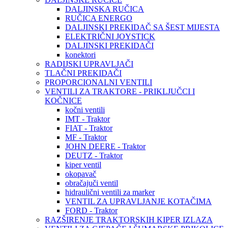
DALJINSKA RUČICA
RUČICA ENERGO
DALJINSKI PREKIDAČ SA ŠEST MIJESTA
ELEKTRIČNI JOYSTICK
DALJINSKI PREKIDAČI
konektori
RADIJSKI UPRAVLJAČI
TLAČNI PREKIDAČI
PROPORCIONALNI VENTILI
VENTILI ZA TRAKTORE - PRIKLJUČCI I
KOČNICE
kočni ventili
IMT - Traktor
FIAT - Traktor
MF - Traktor
JOHN DEERE - Traktor
DEUTZ - Traktor
kiper ventil
okopavač
obračajuči ventil
hidraulični ventili za marker
VENTIL ZA UPRAVLJANJE KOTAČIMA
FORD - Traktor
RAZŠIRENJE TRAKTORSKIH KIPER IZLAZA