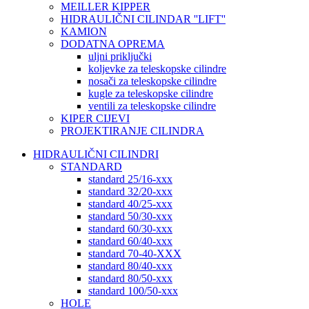
MEILLER KIPPER
HIDRAULIČNI CILINDAR ''LIFT''
KAMION
DODATNA OPREMA
uljni priključki
koljevke za teleskopske cilindre
nosači za teleskopske cilindre
kugle za teleskopske cilindre
ventili za teleskopske cilindre
KIPER CIJEVI
PROJEKTIRANJE CILINDRA
HIDRAULIČNI CILINDRI
STANDARD
standard 25/16-xxx
standard 32/20-xxx
standard 40/25-xxx
standard 50/30-xxx
standard 60/30-xxx
standard 60/40-xxx
standard 70-40-XXX
standard 80/40-xxx
standard 80/50-xxx
standard 100/50-xxx
HOLE