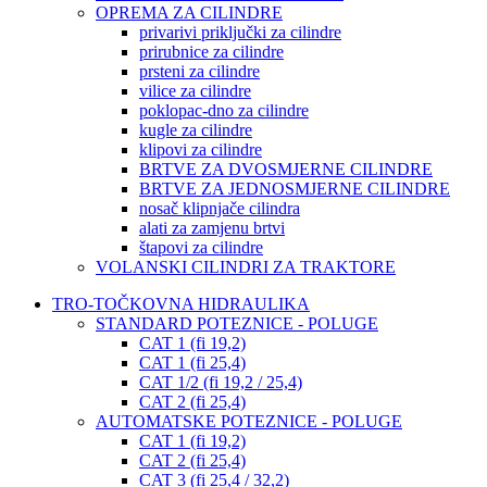
OPREMA ZA CILINDRE
privarivi priključki za cilindre
prirubnice za cilindre
prsteni za cilindre
vilice za cilindre
poklopac-dno za cilindre
kugle za cilindre
klipovi za cilindre
BRTVE ZA DVOSMJERNE CILINDRE
BRTVE ZA JEDNOSMJERNE CILINDRE
nosač klipnjače cilindra
alati za zamjenu brtvi
štapovi za cilindre
VOLANSKI CILINDRI ZA TRAKTORE
TRO-TOČKOVNA HIDRAULIKA
STANDARD POTEZNICE - POLUGE
CAT 1 (fi 19,2)
CAT 1 (fi 25,4)
CAT 1/2 (fi 19,2 / 25,4)
CAT 2 (fi 25,4)
AUTOMATSKE POTEZNICE - POLUGE
CAT 1 (fi 19,2)
CAT 2 (fi 25,4)
CAT 3 (fi 25,4 / 32,2)