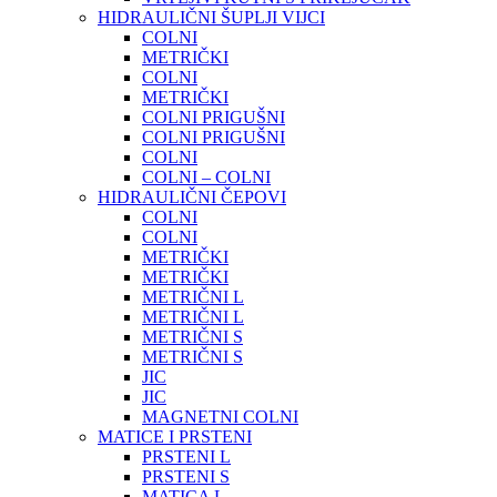
HIDRAULIČNI ŠUPLJI VIJCI
COLNI
METRIČKI
COLNI
METRIČKI
COLNI PRIGUŠNI
COLNI PRIGUŠNI
COLNI
COLNI – COLNI
HIDRAULIČNI ČEPOVI
COLNI
COLNI
METRIČKI
METRIČKI
METRIČNI L
METRIČNI L
METRIČNI S
METRIČNI S
JIC
JIC
MAGNETNI COLNI
MATICE I PRSTENI
PRSTENI L
PRSTENI S
MATICA L