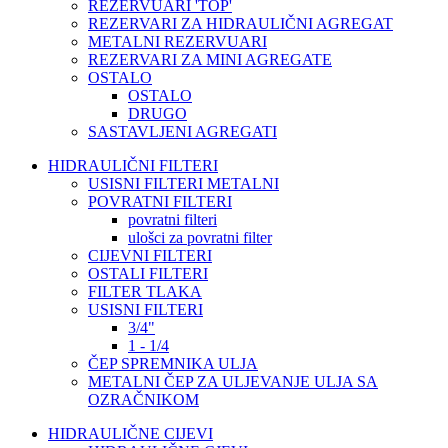
REZERVUARI 'TOP'
REZERVARI ZA HIDRAULIČNI AGREGAT
METALNI REZERVUARI
REZERVARI ZA MINI AGREGATE
OSTALO
OSTALO
DRUGO
SASTAVLJENI AGREGATI
HIDRAULIČNI FILTERI
USISNI FILTERI METALNI
POVRATNI FILTERI
povratni filteri
ulošci za povratni filter
CIJEVNI FILTERI
OSTALI FILTERI
FILTER TLAKA
USISNI FILTERI
3/4"
1 - 1/4
ČEP SPREMNIKA ULJA
METALNI ČEP ZA ULJEVANJE ULJA SA
OZRAČNIKOM
HIDRAULIČNE CIJEVI