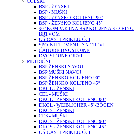
COLSKI
BSP - ŽENSKI
BSP - MUŠKI
BSP - ŽENSKO KOLJENO 90°
BSP - ŽENSKO KOLJENO 45°
90° KOMPAKTNA BSP KOLJENA S O-RING
BRTVOM
UŠICASTI PRIKLJUČCI
SPOJNI ELEMENTI ZA CIJEVI
ČAHURE DVOSLOJNE
DVOSLOJNE CJEVI
METRIČNI
BSP ŽENSKI NAVOJ
BSP MUŠKI NAVOJ
BSP ŽENSKO KOLJENO 90°
BSP ŽENSKO KOLJENO 45°
DKOL - ŽENSKI
CEL - MUŠKI
DKOL - ŽENSKI KOLJENO 90°
DKOL - WEIBLICHER 45°-BÖGEN
DKOS - ŽENSKI
CES - MUŠKI
DKOS - ŽENSKI KOLJENO 90°
DKOS - ŽENSKI KOLJENO 45°
UŠICASTI PRIKLJUČCI