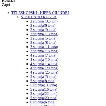
Košarica
Zapri
TELESKOPSKI - KIPER CILINDRI
STANDARD KUGLA
2 stupnja (3,5 ton)
2 stupnja(6 tona)
2 stupnja (9 tona)
2 stupnja (13 tona)
3 stupnja (5 tona)
3 stupnja (8 tona)
3 stupnja (11 tona)
3 stupnja (16 tona)
4 stupnja (7 tona)
4 stupnja (10 tona)
4 stupnja (14 tona)
4 stupnja (20 tona)
4 stupnja (25 tona)
5 stupnja (5 tona)
5 stupnja(8 tona)
5 stupnja(11 tona)
5 stupnja(16 tona)
5 stupnja(22 tone)
5 stupnja(29 tona)
6 stupnja(6 tona)