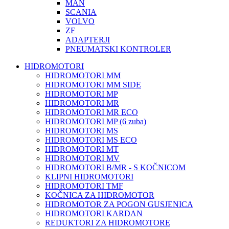
MAN
SCANIA
VOLVO
ZF
ADAPTERJI
PNEUMATSKI KONTROLER
HIDROMOTORI
HIDROMOTORI MM
HIDROMOTORI MM SIDE
HIDROMOTORI MP
HIDROMOTORI MR
HIDROMOTORI MR ECO
HIDROMOTORI MP (6 zuba)
HIDROMOTORI MS
HIDROMOTORI MS ECO
HIDROMOTORI MT
HIDROMOTORI MV
HIDROMOTORI B/MR - S KOČNICOM
KLIPNI HIDROMOTORI
HIDROMOTORI TMF
KOČNICA ZA HIDROMOTOR
HIDROMOTOR ZA POGON GUSJENICA
HIDROMOTORI KARDAN
REDUKTORI ZA HIDROMOTORE