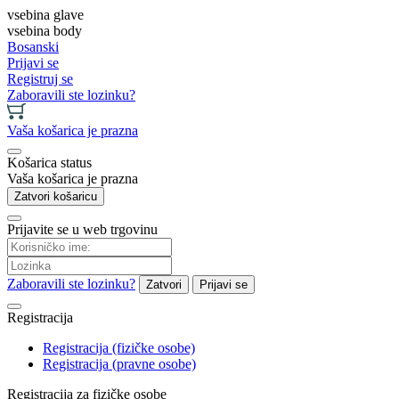
vsebina glave
vsebina body
Bosanski
Prijavi se
Registruj se
Zaboravili ste lozinku?
Vaša košarica je prazna
Košarica status
Vaša košarica je prazna
Zatvori košaricu
Prijavite se u web trgovinu
Zaboravili ste lozinku?
Zatvori
Prijavi se
Registracija
Registracija (fizičke osobe)
Registracija (pravne osobe)
Registracija za fizičke osobe