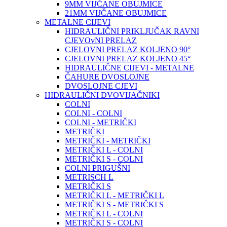
9MM VIJČANE OBUJMICE
21MM VIJČANE OBUJMICE
METALNE CIJEVI
HIDRAULIČNI PRIKLJUČAK RAVNI
CJEVOvNI PRELAZ
CJELOVNI PRELAZ KOLJENO 90°
CJELOVNI PRELAZ KOLJENO 45°
HIDRAULIČNE CIJEVI - METALNE
ČAHURE DVOSLOJNE
DVOSLOJNE CJEVI
HIDRAULIČNI DVOVIJAČNIKI
COLNI
COLNI - COLNI
COLNI - METRIČKI
METRIČKI
METRIČKI - METRIČKI
METRIČKI L - COLNI
METRIČKI S - COLNI
COLNI PRIGUŠNI
METRISCH L
METRIČKI S
METRIČKI L - METRIČKI L
METRIČKI S - METRIČKI S
METRIČKI L - COLNI
METRIČKI S - COLNI