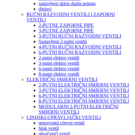
sastavljeni sklop dupla poluga
djelovi
RUČNI RAZVODNI VENTILI I ZAPORNI
VENTILI
2-PUTNE ZAPORNE PIPE
3-PUTNE ZAPORNE PIPE
3-PUTNI RUČNI RAZVODNI VENTILI
Sastavljeni 2-putni ventili
4-PUTNI RUČNI RAZVODNI VENTILI
6-PUTNI RUČNI RAZVODNI VENTILI
2-putni elektro ventili
3-putni elektro ventili
6-putni elektro ventili
8-putni elektro ventili
ELEKTRIČNI SMJERNI VENTILI
2-PUTNI ELEKTRIČNI SMJERNI VENTILI
3-PUTNI ELEKTRIČNI SMJERNI VENTILI
6-PUTNI ELEKTRIČNI SMJERNI VENTILI
8-PUTNI ELEKTRIČNI SMJERNI VENTILI
MODULARNI 2-PUTNI ELEKTRIČNI
SMJERNI VENTILI
LINIJSKI-UPRAVLJAČKI VENTILI
nepovratni cijevni ventil
blok ventil
obračajuči ventil