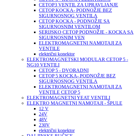
CETOP3 VENTIL ZA UPRAVLJANJE
CETOP KOCKA- PODNOŽJE BEZ
SIGURNOSNOG VENTILA
CETOP KOCKA - PODNOŽJE SA
SIGURNOSNIM VENTILOM
SERIJSKO CETOP PODNOŽJE - KOCKA SA
SIGURNOSNIM VEN
ELEKTROMAGNETNI NAMOTAJI ZA
VENTILE
električni konektor
ELEKTROMAGNETSKI MODULAR CETOP 5 -
NG10 VENTILI
CETOP 5 - DVORADNI
CETOP 5 KOCKA- PODNOŽJE BEZ
SIGURNOSNOG VENTILA
ELEKTROMAGNETNI NAMOTAJI ZA
VENTILE CETOP 5
ELEKTROMAGNETNI YEAT VENTILI
ELEKTRO MAGNETNI NAMOTAJI - ŠPULE
12 V
24V
48V
230V
električni konektor
DALJINSKE RUČICE