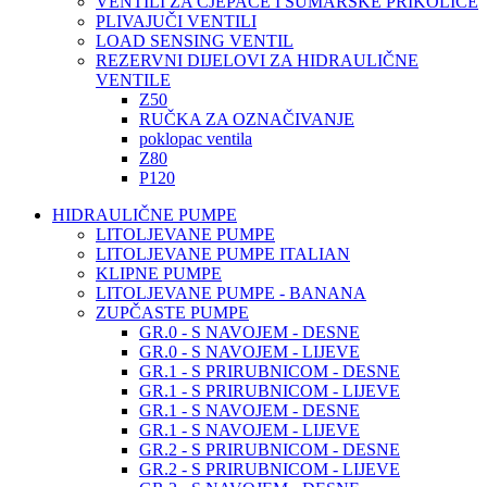
VENTILI ZA CJEPAČE I ŠUMARSKE PRIKOLICE
PLIVAJUČI VENTILI
LOAD SENSING VENTIL
REZERVNI DIJELOVI ZA HIDRAULIČNE
VENTILE
Z50
RUČKA ZA OZNAČIVANJE
poklopac ventila
Z80
P120
HIDRAULIČNE PUMPE
LITOLJEVANE PUMPE
LITOLJEVANE PUMPE ITALIAN
KLIPNE PUMPE
LITOLJEVANE PUMPE - BANANA
ZUPČASTE PUMPE
GR.0 - S NAVOJEM - DESNE
GR.0 - S NAVOJEM - LIJEVE
GR.1 - S PRIRUBNICOM - DESNE
GR.1 - S PRIRUBNICOM - LIJEVE
GR.1 - S NAVOJEM - DESNE
GR.1 - S NAVOJEM - LIJEVE
GR.2 - S PRIRUBNICOM - DESNE
GR.2 - S PRIRUBNICOM - LIJEVE