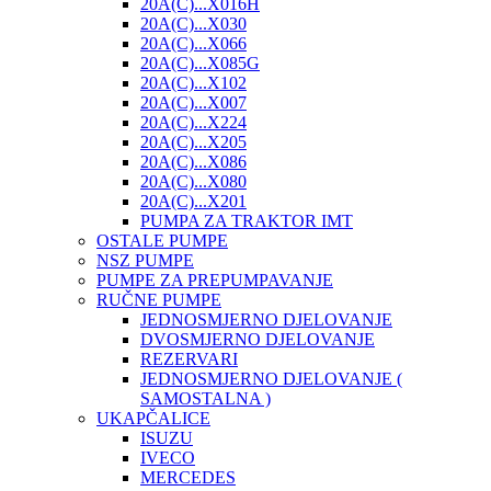
20A(C)...X016H
20A(C)...X030
20A(C)...X066
20A(C)...X085G
20A(C)...X102
20A(C)...X007
20A(C)...X224
20A(C)...X205
20A(C)...X086
20A(C)...X080
20A(C)...X201
PUMPA ZA TRAKTOR IMT
OSTALE PUMPE
NSZ PUMPE
PUMPE ZA PREPUMPAVANJE
RUČNE PUMPE
JEDNOSMJERNO DJELOVANJE
DVOSMJERNO DJELOVANJE
REZERVARI
JEDNOSMJERNO DJELOVANJE (
SAMOSTALNA )
UKAPČALICE
ISUZU
IVECO
MERCEDES