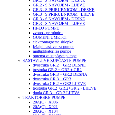
GR.2 - S NAVOJEM - DESNE
GR.2 - S NAVOJEM - LIJEVE
GR.3 - S PRIRUBNICOM - DESNE
GR.3 - S PRIRUBNICOM - LIJEVE
GR.3 - S NAVOJEM - DESNE
GR.3 - S NAVOJEM - LIJEVE
HI-LO PUMPE
zvono - prirubnica
GUMENI UMETCI
elektromagnetne sklopke
ležajni nastavci za pumpe
multiplikatori za pumpe
oprema za zupčaste pumpe
SASTAVLJIVE ZUPČASTE PUMPE
dvostruka GR.2 + GR2 DESNE
trostruka GR.2 + GR2 + GR2
dvostruka GR.3 + GR.2 DESNA
dvostruka GR.3 + GR3
dvostruka GR.2 + GR2 LIJEVE
trostruka GR.2+GR.2+GR.2 - LIJEVE
dupla GR.3 + GR.2 LIJEVA
TRAKTORSKE PUMPE
20A(C)...X006
20A(C)...X021
20A(C)...X104