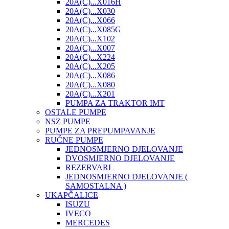
20A(C)...X016H
20A(C)...X030
20A(C)...X066
20A(C)...X085G
20A(C)...X102
20A(C)...X007
20A(C)...X224
20A(C)...X205
20A(C)...X086
20A(C)...X080
20A(C)...X201
PUMPA ZA TRAKTOR IMT
OSTALE PUMPE
NSZ PUMPE
PUMPE ZA PREPUMPAVANJE
RUČNE PUMPE
JEDNOSMJERNO DJELOVANJE
DVOSMJERNO DJELOVANJE
REZERVARI
JEDNOSMJERNO DJELOVANJE (
SAMOSTALNA )
UKAPČALICE
ISUZU
IVECO
MERCEDES