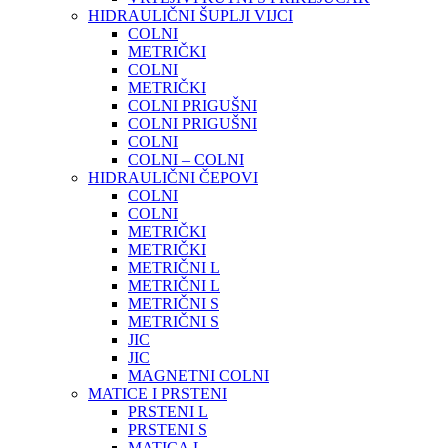
HIDRAULIČNI ŠUPLJI VIJCI
COLNI
METRIČKI
COLNI
METRIČKI
COLNI PRIGUŠNI
COLNI PRIGUŠNI
COLNI
COLNI – COLNI
HIDRAULIČNI ČEPOVI
COLNI
COLNI
METRIČKI
METRIČKI
METRIČNI L
METRIČNI L
METRIČNI S
METRIČNI S
JIC
JIC
MAGNETNI COLNI
MATICE I PRSTENI
PRSTENI L
PRSTENI S
MATICA L