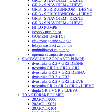
GR.2 - S NAVOJEM - DESNE
GR.2 - S NAVOJEM - LIJEVE
GR.3 - S PRIRUBNICOM - DESNE
GR.3 - S PRIRUBNICOM - LIJEVE
GR.3 - S NAVOJEM - DESNE
GR.3 - S NAVOJEM - LIJEVE
HI-LO PUMPE
zvono - prirubnica
GUMENI UMETCI
elektromagnetne sklopke
ležajni nastavci za pumpe
multiplikatori za pumpe
oprema za zupčaste pumpe
SASTAVLJIVE ZUPČASTE PUMPE
dvostruka GR.2 + GR2 DESNE
trostruka GR.2 + GR2 + GR2
dvostruka GR.3 + GR.2 DESNA
dvostruka GR.3 + GR3
dvostruka GR.2 + GR2 LIJEVE
trostruka GR.2+GR.2+GR.2 - LIJEVE
dupla GR.3 + GR.2 LIJEVA
TRAKTORSKE PUMPE
20A(C)...X006
20A(C)...X021
20A(C)...X104