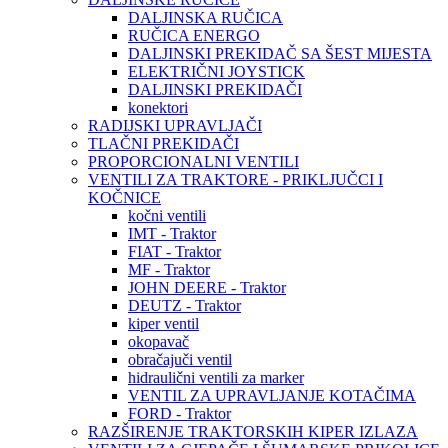
DALJINSKA RUČICA
RUČICA ENERGO
DALJINSKI PREKIDAČ SA ŠEST MIJESTA
ELEKTRIČNI JOYSTICK
DALJINSKI PREKIDAČI
konektori
RADIJSKI UPRAVLJAČI
TLAČNI PREKIDAČI
PROPORCIONALNI VENTILI
VENTILI ZA TRAKTORE - PRIKLJUČCI I
KOČNICE
kočni ventili
IMT - Traktor
FIAT - Traktor
MF - Traktor
JOHN DEERE - Traktor
DEUTZ - Traktor
kiper ventil
okopavač
obračajuči ventil
hidraulični ventili za marker
VENTIL ZA UPRAVLJANJE KOTAČIMA
FORD - Traktor
RAZŠIRENJE TRAKTORSKIH KIPER IZLAZA