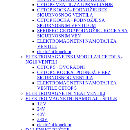
CETOP3 VENTIL ZA UPRAVLJANJE
CETOP KOCKA- PODNOŽJE BEZ
SIGURNOSNOG VENTILA
CETOP KOCKA - PODNOŽJE SA
SIGURNOSNIM VENTILOM
SERIJSKO CETOP PODNOŽJE - KOCKA SA
SIGURNOSNIM VEN
ELEKTROMAGNETNI NAMOTAJI ZA
VENTILE
električni konektor
ELEKTROMAGNETSKI MODULAR CETOP 5 -
NG10 VENTILI
CETOP 5 - DVORADNI
CETOP 5 KOCKA- PODNOŽJE BEZ
SIGURNOSNOG VENTILA
ELEKTROMAGNETNI NAMOTAJI ZA
VENTILE CETOP 5
ELEKTROMAGNETNI YEAT VENTILI
ELEKTRO MAGNETNI NAMOTAJI - ŠPULE
12 V
24V
48V
230V
električni konektor
DALJINSKE RUČICE