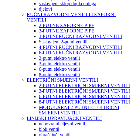
sastavljeni sklop dupla poluga
djelovi
RUČNI RAZVODNI VENTILI I ZAPORNI
VENTILI
2-PUTNE ZAPORNE PIPE
3-PUTNE ZAPORNE PIPE
3-PUTNI RUČNI RAZVODNI VENTILI
Sastavljeni 2-putni ventili
4-PUTNI RUČNI RAZVODNI VENTILI
6-PUTNI RUČNI RAZVODNI VENTILI
2-putni elektro ventili
3-putni elektro ventili
6-putni elektro ventili
8-putni elektro ventili
ELEKTRIČNI SMJERNI VENTILI
2-PUTNI ELEKTRIČNI SMJERNI VENTILI
3-PUTNI ELEKTRIČNI SMJERNI VENTILI
6-PUTNI ELEKTRIČNI SMJERNI VENTILI
8-PUTNI ELEKTRIČNI SMJERNI VENTILI
MODULARNI 2-PUTNI ELEKTRIČNI
SMJERNI VENTILI
LINIJSKI-UPRAVLJAČKI VENTILI
nepovratni cijevni ventil
blok ventil
obračajuči ventil