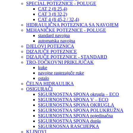
SPECIAL POTEZNICE - POLUGE
CAT 2 (fi 25,4)
CAT 3 (fi 32,2)
CAT 4 (fi 45,2 / 32,4)
HIDRAULIČNA POTEZNICA SA NAVOJEM
MEHANIČKE POTEZNICE - POLUGE
standard navojna
automatska navojna
DJELOVI POTEZNICA
DIZAJUČE POTEZNICE
DIZAJUČE POTEZNICE - STANDARD
TRO-TOČKOVNI PRIKLJUČAK
kuke
navojne rastezajuče ruke
ostalo
ČELNA HIDRAULIKA
OSIGURAČI
SIGURNOSTNA SPONA okrugla – ECO
SIGURNOSTNA SPONA V – ECO
SIGURNOSTNA SPONA OKRUGLA
SIGURNOSTNA SPONA POLUKRUŽNA
SIGURNOSTNA SPONA pojedinačna
SIGURNOSTNA SPONA dupla
SIGURNOSNA RASCIJEPKA
KLINOVI