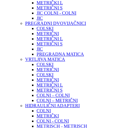
METRIČKI L
METRIČNI S
JIC COLNI - COLNI
JIC
PREGRADNI DVOVIJAČNICI
COLSKI
METRIČNI
METRIČNI L
METRIČNI S
JIC
PREGRADNA MATICA
VRTLJIVA MATICA
COLSKI
METRIČNI
COLSKI
METRIČNI
METRIČNI L
METRIČNI S
COLNI – COLNI
COLNI – METRIČNI
HIDRAULIČNI ADAPTERI
COLNI
METRIČKI
COLNI - COLNI
METRISCH - METRISCH