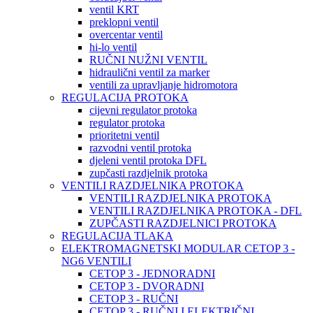
ventil KRT
preklopni ventil
overcentar ventil
hi-lo ventil
RUČNI NUŽNI VENTIL
hidraulični ventil za marker
ventili za upravljanje hidromotora
REGULACIJA PROTOKA
cijevni regulator protoka
regulator protoka
prioritetni ventil
razvodni ventil protoka
djeleni ventil protoka DFL
zupčasti razdjelnik protoka
VENTILI RAZDJELNIKA PROTOKA
VENTILI RAZDJELNIKA PROTOKA
VENTILI RAZDJELNIKA PROTOKA - DFL
ZUPČASTI RAZDJELNICI PROTOKA
REGULACIJA TLAKA
ELEKTROMAGNETSKI MODULAR CETOP 3 -
NG6 VENTILI
CETOP 3 - JEDNORADNI
CETOP 3 - DVORADNI
CETOP 3 - RUČNI
CETOP 3 - RUČNI I ELEKTRIČNI