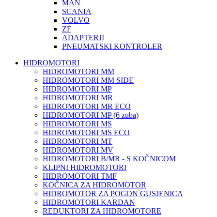
MAN
SCANIA
VOLVO
ZF
ADAPTERJI
PNEUMATSKI KONTROLER
HIDROMOTORI
HIDROMOTORI MM
HIDROMOTORI MM SIDE
HIDROMOTORI MP
HIDROMOTORI MR
HIDROMOTORI MR ECO
HIDROMOTORI MP (6 zuba)
HIDROMOTORI MS
HIDROMOTORI MS ECO
HIDROMOTORI MT
HIDROMOTORI MV
HIDROMOTORI B/MR - S KOČNICOM
KLIPNI HIDROMOTORI
HIDROMOTORI TMF
KOČNICA ZA HIDROMOTOR
HIDROMOTOR ZA POGON GUSJENICA
HIDROMOTORI KARDAN
REDUKTORI ZA HIDROMOTORE