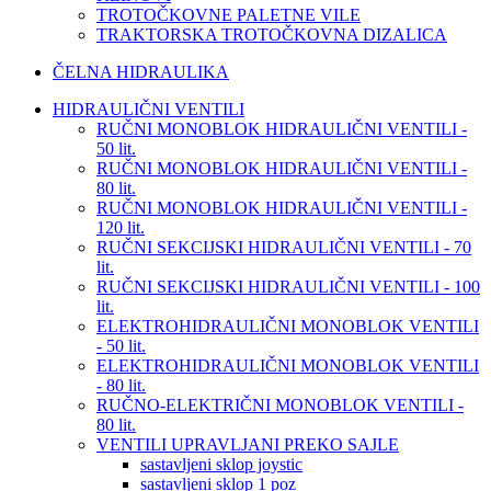
TROTOČKOVNE PALETNE VILE
TRAKTORSKA TROTOČKOVNA DIZALICA
ČELNA HIDRAULIKA
HIDRAULIČNI VENTILI
RUČNI MONOBLOK HIDRAULIČNI VENTILI -
50 lit.
RUČNI MONOBLOK HIDRAULIČNI VENTILI -
80 lit.
RUČNI MONOBLOK HIDRAULIČNI VENTILI -
120 lit.
RUČNI SEKCIJSKI HIDRAULIČNI VENTILI - 70
lit.
RUČNI SEKCIJSKI HIDRAULIČNI VENTILI - 100
lit.
ELEKTROHIDRAULIČNI MONOBLOK VENTILI
- 50 lit.
ELEKTROHIDRAULIČNI MONOBLOK VENTILI
- 80 lit.
RUČNO-ELEKTRIČNI MONOBLOK VENTILI -
80 lit.
VENTILI UPRAVLJANI PREKO SAJLE
sastavljeni sklop joystic
sastavljeni sklop 1 poz