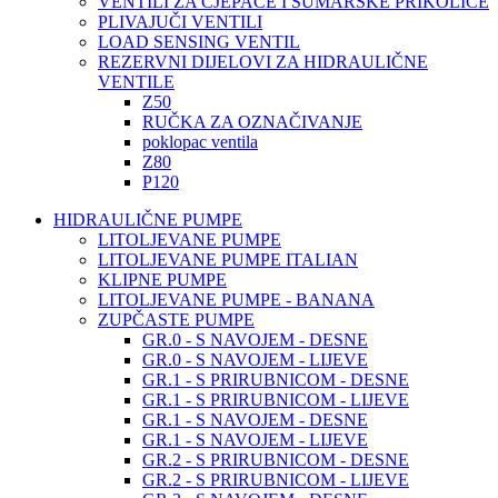
VENTILI ZA CJEPAČE I ŠUMARSKE PRIKOLICE
PLIVAJUČI VENTILI
LOAD SENSING VENTIL
REZERVNI DIJELOVI ZA HIDRAULIČNE
VENTILE
Z50
RUČKA ZA OZNAČIVANJE
poklopac ventila
Z80
P120
HIDRAULIČNE PUMPE
LITOLJEVANE PUMPE
LITOLJEVANE PUMPE ITALIAN
KLIPNE PUMPE
LITOLJEVANE PUMPE - BANANA
ZUPČASTE PUMPE
GR.0 - S NAVOJEM - DESNE
GR.0 - S NAVOJEM - LIJEVE
GR.1 - S PRIRUBNICOM - DESNE
GR.1 - S PRIRUBNICOM - LIJEVE
GR.1 - S NAVOJEM - DESNE
GR.1 - S NAVOJEM - LIJEVE
GR.2 - S PRIRUBNICOM - DESNE
GR.2 - S PRIRUBNICOM - LIJEVE