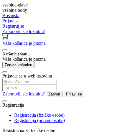
vsebina glave
vsebina body
Bosanski
Prijavi se
Registruj se
Zaboravili ste lozinku?
Vaša košarica je prazna
Košarica status
Vaša košarica je prazna
Zatvori košaricu
Prijavite se u web trgovinu
Zaboravili ste lozinku?
Zatvori
Prijavi se
Registracija
Registracija (fizičke osobe)
Registracija (pravne osobe)
Registracija za fizičke osobe