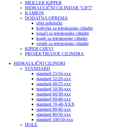
MEILLER KIPPER
HIDRAULIČNI CILINDAR ''LIFT''
KAMION
DODATNA OPREMA
uljni priključki
koljevke za teleskopske cilindre
nosači za teleskopske cilindre
kugle za teleskopske cilindre
ventili za teleskopske cilindre
KIPER CIJEVI
PROJEKTIRANJE CILINDRA
HIDRAULIČNI CILINDRI
STANDARD
standard 25/16-xxx
standard 32/20-xxx
standard 40/25-xxx
standard 50/30-xxx
standard 60/30-xxx
standard 60/40-xxx
standard 70-40-XXX
standard 80/40-xxx
standard 80/50-xxx
standard 100/50-xxx
HOLE