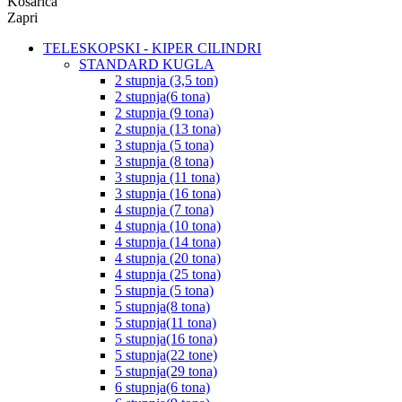
Košarica
Zapri
TELESKOPSKI - KIPER CILINDRI
STANDARD KUGLA
2 stupnja (3,5 ton)
2 stupnja(6 tona)
2 stupnja (9 tona)
2 stupnja (13 tona)
3 stupnja (5 tona)
3 stupnja (8 tona)
3 stupnja (11 tona)
3 stupnja (16 tona)
4 stupnja (7 tona)
4 stupnja (10 tona)
4 stupnja (14 tona)
4 stupnja (20 tona)
4 stupnja (25 tona)
5 stupnja (5 tona)
5 stupnja(8 tona)
5 stupnja(11 tona)
5 stupnja(16 tona)
5 stupnja(22 tone)
5 stupnja(29 tona)
6 stupnja(6 tona)