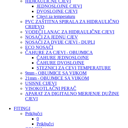
HIDRAULIČNE CJEVI
JEDNOSLOJNE CJEVI
DVOSLOJNE CJEVI
Cijevi za temperaturu
PVC ZAŠTITNA SPIRALA ZA HIDRAULIČNO
CRIJEVO
VODEČI LANAC ZA HIDRAULIČNE CJEVI
NOSAČI ZA JEDNU CJEV
NOSAČI ZA DVIJE CJEVI - DUPLI
ECO NOSAČI
ČAHURE ZA CJEVI - OBUJMICA
ČAHURE JEDNOSLOJNE
ČAHURE DVOSLOJNE
STEZNICI ZA CEVI TEMPERATURE
9mm - OBUJMICE SA VIJKOM
21mm - OBUJMICE SA VIJKOM
USISNE CIJEVI
VISOKOTLAČNI PERAČ
APARAT ZA DIGITALNO MERJENJE DUŽINE
CJEVI
FITINGI
Priključci
0
Priključci