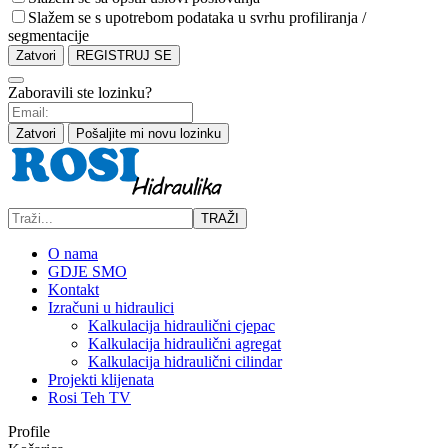
Slažem se s upotrebom podataka u svrhu profiliranja /
segmentacije
Zatvori
REGISTRUJ SE
Zaboravili ste lozinku?
Zatvori
Pošaljite mi novu lozinku
TRAŽI
O nama
GDJE SMO
Kontakt
Izračuni u hidraulici
Kalkulacija hidraulični cjepac
Kalkulacija hidraulični agregat
Kalkulacija hidraulični cilindar
Projekti klijenata
Rosi Teh TV
Profile