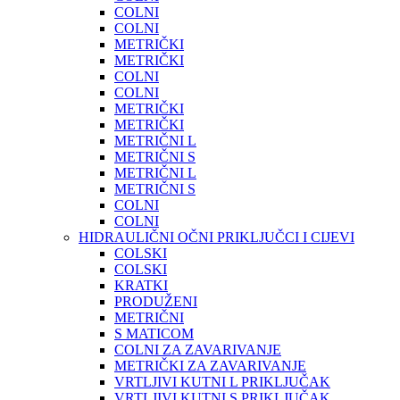
COLNI
COLNI
METRIČKI
METRIČKI
COLNI
COLNI
METRIČKI
METRIČKI
METRIČNI L
METRIČNI S
METRIČNI L
METRIČNI S
COLNI
COLNI
HIDRAULIČNI OČNI PRIKLJUČCI I CIJEVI
COLSKI
COLSKI
KRATKI
PRODUŽENI
METRIČNI
S MATICOM
COLNI ZA ZAVARIVANJE
METRIČKI ZA ZAVARIVANJE
VRTLJIVI KUTNI L PRIKLJUČAK
VRTLJIVI KUTNI S PRIKLJUČAK