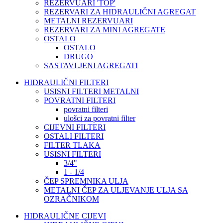
REZERVUARI 'TOP'
REZERVARI ZA HIDRAULIČNI AGREGAT
METALNI REZERVUARI
REZERVARI ZA MINI AGREGATE
OSTALO
OSTALO
DRUGO
SASTAVLJENI AGREGATI
HIDRAULIČNI FILTERI
USISNI FILTERI METALNI
POVRATNI FILTERI
povratni filteri
ulošci za povratni filter
CIJEVNI FILTERI
OSTALI FILTERI
FILTER TLAKA
USISNI FILTERI
3/4"
1 - 1/4
ČEP SPREMNIKA ULJA
METALNI ČEP ZA ULJEVANJE ULJA SA
OZRAČNIKOM
HIDRAULIČNE CIJEVI