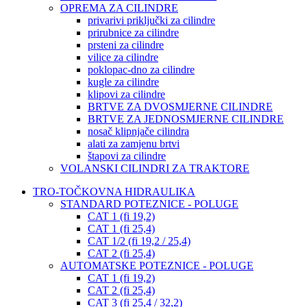
OPREMA ZA CILINDRE
privarivi priključki za cilindre
prirubnice za cilindre
prsteni za cilindre
vilice za cilindre
poklopac-dno za cilindre
kugle za cilindre
klipovi za cilindre
BRTVE ZA DVOSMJERNE CILINDRE
BRTVE ZA JEDNOSMJERNE CILINDRE
nosač klipnjače cilindra
alati za zamjenu brtvi
štapovi za cilindre
VOLANSKI CILINDRI ZA TRAKTORE
TRO-TOČKOVNA HIDRAULIKA
STANDARD POTEZNICE - POLUGE
CAT 1 (fi 19,2)
CAT 1 (fi 25,4)
CAT 1/2 (fi 19,2 / 25,4)
CAT 2 (fi 25,4)
AUTOMATSKE POTEZNICE - POLUGE
CAT 1 (fi 19,2)
CAT 2 (fi 25,4)
CAT 3 (fi 25,4 / 32,2)