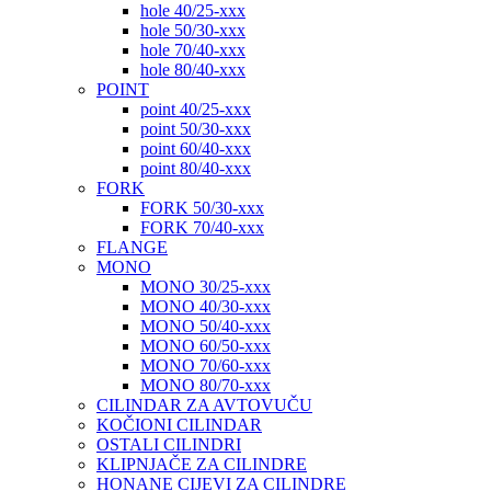
hole 40/25-xxx
hole 50/30-xxx
hole 70/40-xxx
hole 80/40-xxx
POINT
point 40/25-xxx
point 50/30-xxx
point 60/40-xxx
point 80/40-xxx
FORK
FORK 50/30-xxx
FORK 70/40-xxx
FLANGE
MONO
MONO 30/25-xxx
MONO 40/30-xxx
MONO 50/40-xxx
MONO 60/50-xxx
MONO 70/60-xxx
MONO 80/70-xxx
CILINDAR ZA AVTOVUČU
KOČIONI CILINDAR
OSTALI CILINDRI
KLIPNJAČE ZA CILINDRE
HONANE CIJEVI ZA CILINDRE