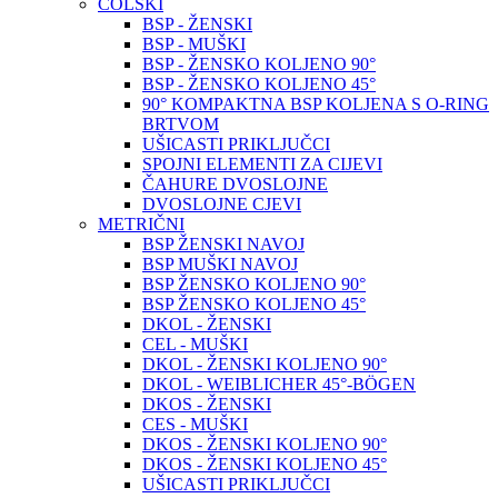
COLSKI
BSP - ŽENSKI
BSP - MUŠKI
BSP - ŽENSKO KOLJENO 90°
BSP - ŽENSKO KOLJENO 45°
90° KOMPAKTNA BSP KOLJENA S O-RING
BRTVOM
UŠICASTI PRIKLJUČCI
SPOJNI ELEMENTI ZA CIJEVI
ČAHURE DVOSLOJNE
DVOSLOJNE CJEVI
METRIČNI
BSP ŽENSKI NAVOJ
BSP MUŠKI NAVOJ
BSP ŽENSKO KOLJENO 90°
BSP ŽENSKO KOLJENO 45°
DKOL - ŽENSKI
CEL - MUŠKI
DKOL - ŽENSKI KOLJENO 90°
DKOL - WEIBLICHER 45°-BÖGEN
DKOS - ŽENSKI
CES - MUŠKI
DKOS - ŽENSKI KOLJENO 90°
DKOS - ŽENSKI KOLJENO 45°
UŠICASTI PRIKLJUČCI