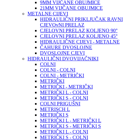
9MM VIJČANE OBUJMICE
21MM VIJČANE OBUJMICE
METALNE CIJEVI
HIDRAULIČNI PRIKLJUČAK RAVNI
CJEVOvNI PRELAZ
CJELOVNI PRELAZ KOLJENO 90°
CJELOVNI PRELAZ KOLJENO 45°
HIDRAULIČNE CIJEVI - METALNE
ČAHURE DVOSLOJNE
DVOSLOJNE CJEVI
HIDRAULIČNI DVOVIJAČNIKI
COLNI
COLNI - COLNI
COLNI - METRIČKI
METRIČKI
METRIČKI - METRIČKI
METRIČKI L - COLNI
METRIČKI S - COLNI
COLNI PRIGUŠNI
METRISCH L
METRIČKI S
METRIČKI L - METRIČKI L
METRIČKI S - METRIČKI S
METRIČKI L - COLNI
METRIČKI S - COLNI