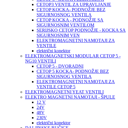
CETOP3 VENTIL ZA UPRAVLJANJE
CETOP KOCKA- PODNOŽJE BEZ
SIGURNOSNOG VENTILA
CETOP KOCKA - PODNOŽJE SA
SIGURNOSNIM VENTILOM
SERIJSKO CETOP PODNOŽJE - KOCKA SA
SIGURNOSNIM VEN
ELEKTROMAGNETNI NAMOTAJI ZA
VENTILE
električni konektor
ELEKTROMAGNETSKI MODULAR CETOP 5 -
NG10 VENTILI
CETOP 5 - DVORADNI
CETOP 5 KOCKA- PODNOŽJE BEZ
SIGURNOSNOG VENTILA
ELEKTROMAGNETNI NAMOTAJI ZA
VENTILE CETOP 5
ELEKTROMAGNETNI YEAT VENTILI
ELEKTRO MAGNETNI NAMOTAJI - ŠPULE
12 V
24V
48V
230V
električni konektor
DALJINSKE RUČICE