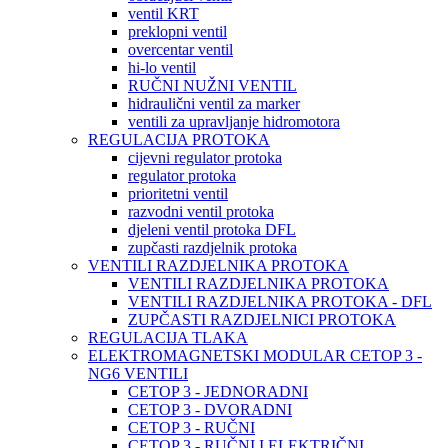
ventil KRT
preklopni ventil
overcentar ventil
hi-lo ventil
RUČNI NUŽNI VENTIL
hidraulični ventil za marker
ventili za upravljanje hidromotora
REGULACIJA PROTOKA
cijevni regulator protoka
regulator protoka
prioritetni ventil
razvodni ventil protoka
djeleni ventil protoka DFL
zupčasti razdjelnik protoka
VENTILI RAZDJELNIKA PROTOKA
VENTILI RAZDJELNIKA PROTOKA
VENTILI RAZDJELNIKA PROTOKA - DFL
ZUPČASTI RAZDJELNICI PROTOKA
REGULACIJA TLAKA
ELEKTROMAGNETSKI MODULAR CETOP 3 -
NG6 VENTILI
CETOP 3 - JEDNORADNI
CETOP 3 - DVORADNI
CETOP 3 - RUČNI
CETOP 3 - RUČNI I ELEKTRIČNI