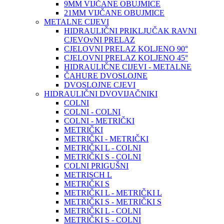
9MM VIJČANE OBUJMICE
21MM VIJČANE OBUJMICE
METALNE CIJEVI
HIDRAULIČNI PRIKLJUČAK RAVNI
CJEVOvNI PRELAZ
CJELOVNI PRELAZ KOLJENO 90°
CJELOVNI PRELAZ KOLJENO 45°
HIDRAULIČNE CIJEVI - METALNE
ČAHURE DVOSLOJNE
DVOSLOJNE CJEVI
HIDRAULIČNI DVOVIJAČNIKI
COLNI
COLNI - COLNI
COLNI - METRIČKI
METRIČKI
METRIČKI - METRIČKI
METRIČKI L - COLNI
METRIČKI S - COLNI
COLNI PRIGUŠNI
METRISCH L
METRIČKI S
METRIČKI L - METRIČKI L
METRIČKI S - METRIČKI S
METRIČKI L - COLNI
METRIČKI S - COLNI