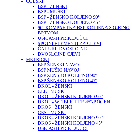
COLSKI
BSP - ŽENSKI
BSP - MUŠKI
BSP - ŽENSKO KOLJENO 90°
BSP - ŽENSKO KOLJENO 45°
90° KOMPAKTNA BSP KOLJENA S O-RING
BRTVOM
UŠICASTI PRIKLJUČCI
SPOJNI ELEMENTI ZA CIJEVI
ČAHURE DVOSLOJNE
DVOSLOJNE CJEVI
METRIČNI
BSP ŽENSKI NAVOJ
BSP MUŠKI NAVOJ
BSP ŽENSKO KOLJENO 90°
BSP ŽENSKO KOLJENO 45°
DKOL - ŽENSKI
CEL - MUŠKI
DKOL - ŽENSKI KOLJENO 90°
DKOL - WEIBLICHER 45°-BÖGEN
DKOS - ŽENSKI
CES - MUŠKI
DKOS - ŽENSKI KOLJENO 90°
DKOS - ŽENSKI KOLJENO 45°
UŠICASTI PRIKLJUČCI