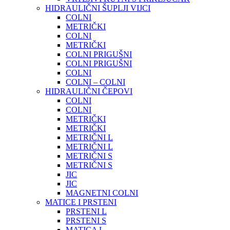
HIDRAULIČNI ŠUPLJI VIJCI
COLNI
METRIČKI
COLNI
METRIČKI
COLNI PRIGUŠNI
COLNI PRIGUŠNI
COLNI
COLNI – COLNI
HIDRAULIČNI ČEPOVI
COLNI
COLNI
METRIČKI
METRIČKI
METRIČNI L
METRIČNI L
METRIČNI S
METRIČNI S
JIC
JIC
MAGNETNI COLNI
MATICE I PRSTENI
PRSTENI L
PRSTENI S
MATICA L