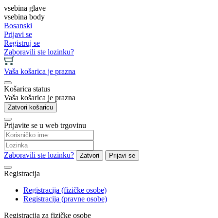
vsebina glave
vsebina body
Bosanski
Prijavi se
Registruj se
Zaboravili ste lozinku?
Vaša košarica je prazna
Košarica status
Vaša košarica je prazna
Zatvori košaricu
Prijavite se u web trgovinu
Zaboravili ste lozinku?
Zatvori
Prijavi se
Registracija
Registracija (fizičke osobe)
Registracija (pravne osobe)
Registracija za fizičke osobe