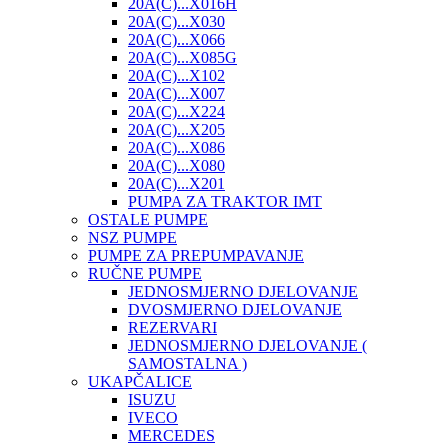
20A(C)...X016H
20A(C)...X030
20A(C)...X066
20A(C)...X085G
20A(C)...X102
20A(C)...X007
20A(C)...X224
20A(C)...X205
20A(C)...X086
20A(C)...X080
20A(C)...X201
PUMPA ZA TRAKTOR IMT
OSTALE PUMPE
NSZ PUMPE
PUMPE ZA PREPUMPAVANJE
RUČNE PUMPE
JEDNOSMJERNO DJELOVANJE
DVOSMJERNO DJELOVANJE
REZERVARI
JEDNOSMJERNO DJELOVANJE (
SAMOSTALNA )
UKAPČALICE
ISUZU
IVECO
MERCEDES