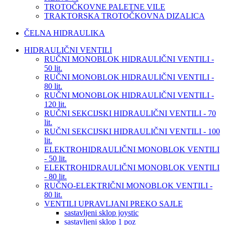
TROTOČKOVNE PALETNE VILE
TRAKTORSKA TROTOČKOVNA DIZALICA
ČELNA HIDRAULIKA
HIDRAULIČNI VENTILI
RUČNI MONOBLOK HIDRAULIČNI VENTILI -
50 lit.
RUČNI MONOBLOK HIDRAULIČNI VENTILI -
80 lit.
RUČNI MONOBLOK HIDRAULIČNI VENTILI -
120 lit.
RUČNI SEKCIJSKI HIDRAULIČNI VENTILI - 70
lit.
RUČNI SEKCIJSKI HIDRAULIČNI VENTILI - 100
lit.
ELEKTROHIDRAULIČNI MONOBLOK VENTILI
- 50 lit.
ELEKTROHIDRAULIČNI MONOBLOK VENTILI
- 80 lit.
RUČNO-ELEKTRIČNI MONOBLOK VENTILI -
80 lit.
VENTILI UPRAVLJANI PREKO SAJLE
sastavljeni sklop joystic
sastavljeni sklop 1 poz