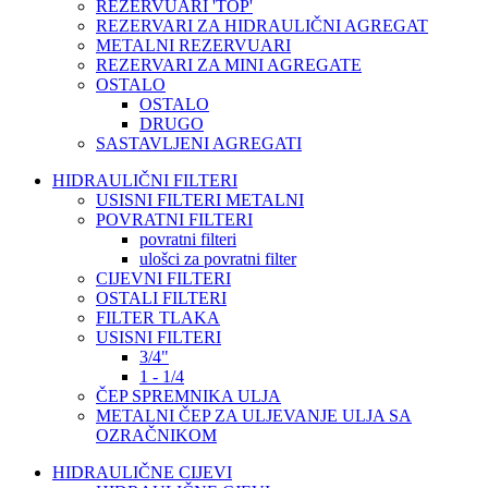
REZERVUARI 'TOP'
REZERVARI ZA HIDRAULIČNI AGREGAT
METALNI REZERVUARI
REZERVARI ZA MINI AGREGATE
OSTALO
OSTALO
DRUGO
SASTAVLJENI AGREGATI
HIDRAULIČNI FILTERI
USISNI FILTERI METALNI
POVRATNI FILTERI
povratni filteri
ulošci za povratni filter
CIJEVNI FILTERI
OSTALI FILTERI
FILTER TLAKA
USISNI FILTERI
3/4"
1 - 1/4
ČEP SPREMNIKA ULJA
METALNI ČEP ZA ULJEVANJE ULJA SA
OZRAČNIKOM
HIDRAULIČNE CIJEVI