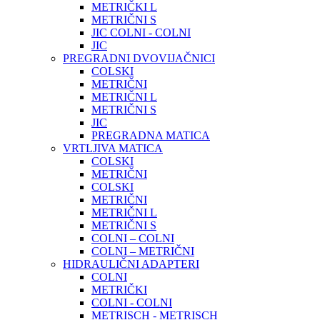
METRIČKI L
METRIČNI S
JIC COLNI - COLNI
JIC
PREGRADNI DVOVIJAČNICI
COLSKI
METRIČNI
METRIČNI L
METRIČNI S
JIC
PREGRADNA MATICA
VRTLJIVA MATICA
COLSKI
METRIČNI
COLSKI
METRIČNI
METRIČNI L
METRIČNI S
COLNI – COLNI
COLNI – METRIČNI
HIDRAULIČNI ADAPTERI
COLNI
METRIČKI
COLNI - COLNI
METRISCH - METRISCH