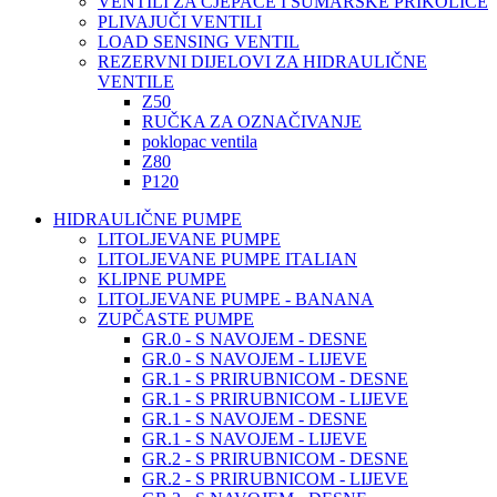
VENTILI ZA CJEPAČE I ŠUMARSKE PRIKOLICE
PLIVAJUČI VENTILI
LOAD SENSING VENTIL
REZERVNI DIJELOVI ZA HIDRAULIČNE
VENTILE
Z50
RUČKA ZA OZNAČIVANJE
poklopac ventila
Z80
P120
HIDRAULIČNE PUMPE
LITOLJEVANE PUMPE
LITOLJEVANE PUMPE ITALIAN
KLIPNE PUMPE
LITOLJEVANE PUMPE - BANANA
ZUPČASTE PUMPE
GR.0 - S NAVOJEM - DESNE
GR.0 - S NAVOJEM - LIJEVE
GR.1 - S PRIRUBNICOM - DESNE
GR.1 - S PRIRUBNICOM - LIJEVE
GR.1 - S NAVOJEM - DESNE
GR.1 - S NAVOJEM - LIJEVE
GR.2 - S PRIRUBNICOM - DESNE
GR.2 - S PRIRUBNICOM - LIJEVE