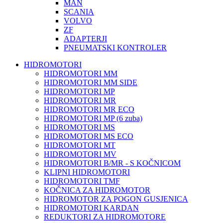
MAN
SCANIA
VOLVO
ZF
ADAPTERJI
PNEUMATSKI KONTROLER
HIDROMOTORI
HIDROMOTORI MM
HIDROMOTORI MM SIDE
HIDROMOTORI MP
HIDROMOTORI MR
HIDROMOTORI MR ECO
HIDROMOTORI MP (6 zuba)
HIDROMOTORI MS
HIDROMOTORI MS ECO
HIDROMOTORI MT
HIDROMOTORI MV
HIDROMOTORI B/MR - S KOČNICOM
KLIPNI HIDROMOTORI
HIDROMOTORI TMF
KOČNICA ZA HIDROMOTOR
HIDROMOTOR ZA POGON GUSJENICA
HIDROMOTORI KARDAN
REDUKTORI ZA HIDROMOTORE