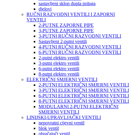
sastavljeni sklop dupla poluga
djelovi
RUČNI RAZVODNI VENTILI I ZAPORNI
VENTILI
2-PUTNE ZAPORNE PIPE
3-PUTNE ZAPORNE PIPE
3-PUTNI RUČNI RAZVODNI VENTILI
Sastavljeni 2-putni ventili
4-PUTNI RUČNI RAZVODNI VENTILI
6-PUTNI RUČNI RAZVODNI VENTILI
2-putni elektro ventili
3-putni elektro ventili
6-putni elektro ventili
8-putni elektro ventili
ELEKTRIČNI SMJERNI VENTILI
2-PUTNI ELEKTRIČNI SMJERNI VENTILI
3-PUTNI ELEKTRIČNI SMJERNI VENTILI
6-PUTNI ELEKTRIČNI SMJERNI VENTILI
8-PUTNI ELEKTRIČNI SMJERNI VENTILI
MODULARNI 2-PUTNI ELEKTRIČNI
SMJERNI VENTILI
LINIJSKI-UPRAVLJAČKI VENTILI
nepovratni cijevni ventil
blok ventil
obračajuči ventil