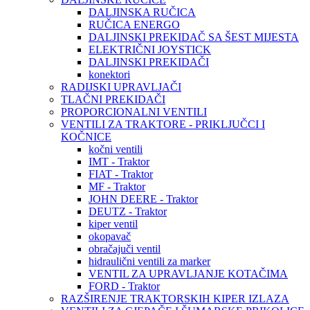
DALJINSKA RUČICA
RUČICA ENERGO
DALJINSKI PREKIDAČ SA ŠEST MIJESTA
ELEKTRIČNI JOYSTICK
DALJINSKI PREKIDAČI
konektori
RADIJSKI UPRAVLJAČI
TLAČNI PREKIDAČI
PROPORCIONALNI VENTILI
VENTILI ZA TRAKTORE - PRIKLJUČCI I
KOČNICE
kočni ventili
IMT - Traktor
FIAT - Traktor
MF - Traktor
JOHN DEERE - Traktor
DEUTZ - Traktor
kiper ventil
okopavač
obračajuči ventil
hidraulični ventili za marker
VENTIL ZA UPRAVLJANJE KOTAČIMA
FORD - Traktor
RAZŠIRENJE TRAKTORSKIH KIPER IZLAZA