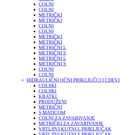
COLNI
COLNI
METRIČKI
METRIČKI
COLNI
COLNI
METRIČKI
METRIČKI
METRIČNI L
METRIČNI S
METRIČNI L
METRIČNI S
COLNI
COLNI
HIDRAULIČNI OČNI PRIKLJUČCI I CIJEVI
COLSKI
COLSKI
KRATKI
PRODUŽENI
METRIČNI
S MATICOM
COLNI ZA ZAVARIVANJE
METRIČKI ZA ZAVARIVANJE
VRTLJIVI KUTNI L PRIKLJUČAK
VRTLJIVI KUTNI S PRIKLJUČAK