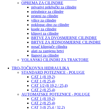
OPREMA ZA CILINDRE
privarivi priključki za cilindre
prirubnice za cilindre
prsteni za cilindre
vilice za cilindre
poklopac-dno za cilindre
kugle za cilindre
klipovi za cilindre
BRTVE ZA DVOSMJERNE CILINDRE
BRTVE ZA JEDNOSMJERNE CILINDRE
nosač klipnjače cilindra
alati za zamjenu brtvi
štapovi za cilindre
VOLANSKI CILINDRI ZA TRAKTORE
TRO-TOČKOVNA HIDRAULIKA
STANDARD POTEZNICE - POLUGE
CAT 1 (fi 19,2)
CAT 1 (fi 25,4)
CAT 1/2 (fi 19,2 / 25,4)
CAT 2 (fi 25,4)
AUTOMATSKE POTEZNICE - POLUGE
CAT 1 (fi 19,2)
CAT 2 (fi 25,4)
CAT 3 (fi 25,4 / 32,2)