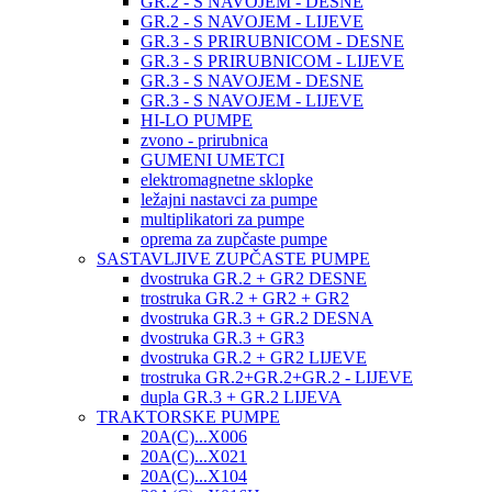
GR.2 - S NAVOJEM - DESNE
GR.2 - S NAVOJEM - LIJEVE
GR.3 - S PRIRUBNICOM - DESNE
GR.3 - S PRIRUBNICOM - LIJEVE
GR.3 - S NAVOJEM - DESNE
GR.3 - S NAVOJEM - LIJEVE
HI-LO PUMPE
zvono - prirubnica
GUMENI UMETCI
elektromagnetne sklopke
ležajni nastavci za pumpe
multiplikatori za pumpe
oprema za zupčaste pumpe
SASTAVLJIVE ZUPČASTE PUMPE
dvostruka GR.2 + GR2 DESNE
trostruka GR.2 + GR2 + GR2
dvostruka GR.3 + GR.2 DESNA
dvostruka GR.3 + GR3
dvostruka GR.2 + GR2 LIJEVE
trostruka GR.2+GR.2+GR.2 - LIJEVE
dupla GR.3 + GR.2 LIJEVA
TRAKTORSKE PUMPE
20A(C)...X006
20A(C)...X021
20A(C)...X104