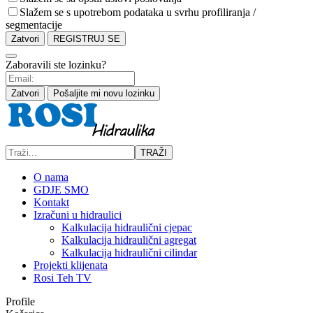
Slažem se s upotrebom podataka u svrhu profiliranja /
segmentacije
Zatvori
REGISTRUJ SE
Zaboravili ste lozinku?
Zatvori
Pošaljite mi novu lozinku
TRAŽI
O nama
GDJE SMO
Kontakt
Izračuni u hidraulici
Kalkulacija hidraulični cjepac
Kalkulacija hidraulični agregat
Kalkulacija hidraulični cilindar
Projekti klijenata
Rosi Teh TV
Profile