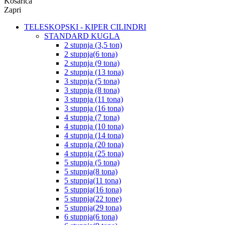
Košarica
Zapri
TELESKOPSKI - KIPER CILINDRI
STANDARD KUGLA
2 stupnja (3,5 ton)
2 stupnja(6 tona)
2 stupnja (9 tona)
2 stupnja (13 tona)
3 stupnja (5 tona)
3 stupnja (8 tona)
3 stupnja (11 tona)
3 stupnja (16 tona)
4 stupnja (7 tona)
4 stupnja (10 tona)
4 stupnja (14 tona)
4 stupnja (20 tona)
4 stupnja (25 tona)
5 stupnja (5 tona)
5 stupnja(8 tona)
5 stupnja(11 tona)
5 stupnja(16 tona)
5 stupnja(22 tone)
5 stupnja(29 tona)
6 stupnja(6 tona)