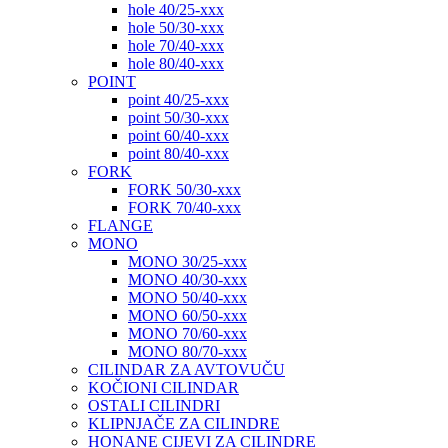
hole 40/25-xxx
hole 50/30-xxx
hole 70/40-xxx
hole 80/40-xxx
POINT
point 40/25-xxx
point 50/30-xxx
point 60/40-xxx
point 80/40-xxx
FORK
FORK 50/30-xxx
FORK 70/40-xxx
FLANGE
MONO
MONO 30/25-xxx
MONO 40/30-xxx
MONO 50/40-xxx
MONO 60/50-xxx
MONO 70/60-xxx
MONO 80/70-xxx
CILINDAR ZA AVTOVUČU
KOČIONI CILINDAR
OSTALI CILINDRI
KLIPNJAČE ZA CILINDRE
HONANE CIJEVI ZA CILINDRE