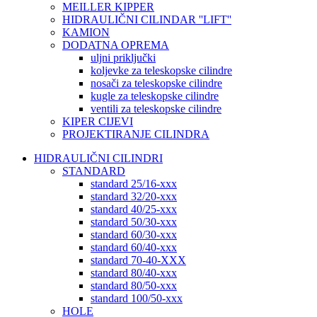
MEILLER KIPPER
HIDRAULIČNI CILINDAR ''LIFT''
KAMION
DODATNA OPREMA
uljni priključki
koljevke za teleskopske cilindre
nosači za teleskopske cilindre
kugle za teleskopske cilindre
ventili za teleskopske cilindre
KIPER CIJEVI
PROJEKTIRANJE CILINDRA
HIDRAULIČNI CILINDRI
STANDARD
standard 25/16-xxx
standard 32/20-xxx
standard 40/25-xxx
standard 50/30-xxx
standard 60/30-xxx
standard 60/40-xxx
standard 70-40-XXX
standard 80/40-xxx
standard 80/50-xxx
standard 100/50-xxx
HOLE