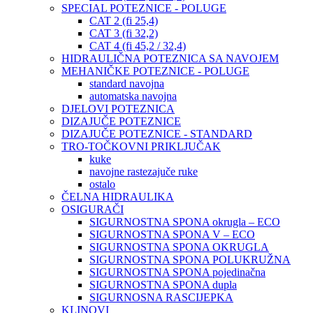
SPECIAL POTEZNICE - POLUGE
CAT 2 (fi 25,4)
CAT 3 (fi 32,2)
CAT 4 (fi 45,2 / 32,4)
HIDRAULIČNA POTEZNICA SA NAVOJEM
MEHANIČKE POTEZNICE - POLUGE
standard navojna
automatska navojna
DJELOVI POTEZNICA
DIZAJUČE POTEZNICE
DIZAJUČE POTEZNICE - STANDARD
TRO-TOČKOVNI PRIKLJUČAK
kuke
navojne rastezajuče ruke
ostalo
ČELNA HIDRAULIKA
OSIGURAČI
SIGURNOSTNA SPONA okrugla – ECO
SIGURNOSTNA SPONA V – ECO
SIGURNOSTNA SPONA OKRUGLA
SIGURNOSTNA SPONA POLUKRUŽNA
SIGURNOSTNA SPONA pojedinačna
SIGURNOSTNA SPONA dupla
SIGURNOSNA RASCIJEPKA
KLINOVI