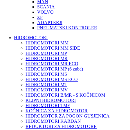
MAN
SCANIA
VOLVO
ZF
ADAPTERJI
PNEUMATSKI KONTROLER
HIDROMOTORI
HIDROMOTORI MM
HIDROMOTORI MM SIDE
HIDROMOTORI MP
HIDROMOTORI MR
HIDROMOTORI MR ECO
HIDROMOTORI MP (6 zuba)
HIDROMOTORI MS
HIDROMOTORI MS ECO
HIDROMOTORI MT
HIDROMOTORI MV
HIDROMOTORI B/MR - S KOČNICOM
KLIPNI HIDROMOTORI
HIDROMOTORI TMF
KOČNICA ZA HIDROMOTOR
HIDROMOTOR ZA POGON GUSJENICA
HIDROMOTORI KARDAN
REDUKTORI ZA HIDROMOTORE