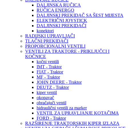
DALJINSKA RUČICA
RUČICA ENERGO
DALJINSKI PREKIDAČ SA ŠEST MIJESTA
ELEKTRIČNI JOYSTICK
DALJINSKI PREKIDAČI
konektori
RADIJSKI UPRAVLJAČI
TLAČNI PREKIDAČI
PROPORCIONALNI VENTILI
VENTILI ZA TRAKTORE - PRIKLJUČCI I
KOČNICE
kočni ventili
IMT - Traktor
FIAT - Traktor
MF - Traktor
JOHN DEERE - Traktor
DEUTZ - Traktor
kiper ventil
okopavač
obračajuči ventil
hidraulični ventili za marker
VENTIL ZA UPRAVLJANJE KOTAČIMA
FORD - Traktor
RAZŠIRENJE TRAKTORSKIH KIPER IZLAZA