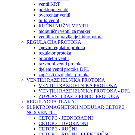
ventil KRT
preklopni ventil
overcentar ventil
hi-lo ventil
RUČNI NUŽNI VENTIL
hidraulični ventil za marker
ventili za upravljanje hidromotora
REGULACIJA PROTOKA
cijevni regulator protoka
regulator protoka
prioritetni ventil
razvodni ventil protoka
djeleni ventil protoka DFL
zupčasti razdjelnik protoka
VENTILI RAZDJELNIKA PROTOKA
VENTILI RAZDJELNIKA PROTOKA
VENTILI RAZDJELNIKA PROTOKA - DFL
ZUPČASTI RAZDJELNICI PROTOKA
REGULACIJA TLAKA
ELEKTROMAGNETSKI MODULAR CETOP 3 -
NG6 VENTILI
CETOP 3 - JEDNORADNI
CETOP 3 - DVORADNI
CETOP 3 - RUČNI
CETOP 3 - RUČNI I ELEKTRIČNI