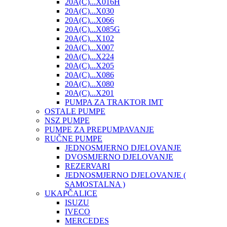
20A(C)...X016H
20A(C)...X030
20A(C)...X066
20A(C)...X085G
20A(C)...X102
20A(C)...X007
20A(C)...X224
20A(C)...X205
20A(C)...X086
20A(C)...X080
20A(C)...X201
PUMPA ZA TRAKTOR IMT
OSTALE PUMPE
NSZ PUMPE
PUMPE ZA PREPUMPAVANJE
RUČNE PUMPE
JEDNOSMJERNO DJELOVANJE
DVOSMJERNO DJELOVANJE
REZERVARI
JEDNOSMJERNO DJELOVANJE (
SAMOSTALNA )
UKAPČALICE
ISUZU
IVECO
MERCEDES