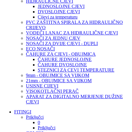
HIDRAULIČNE CJEVI
JEDNOSLOJNE CJEVI
DVOSLOJNE CJEVI
Cijevi za temperaturu
PVC ZAŠTITNA SPIRALA ZA HIDRAULIČNO
CRIJEVO
VODEČI LANAC ZA HIDRAULIČNE CJEVI
NOSAČI ZA JEDNU CJEV
NOSAČI ZA DVIJE CJEVI - DUPLI
ECO NOSAČI
ČAHURE ZA CJEVI - OBUJMICA
ČAHURE JEDNOSLOJNE
ČAHURE DVOSLOJNE
STEZNICI ZA CEVI TEMPERATURE
9mm - OBUJMICE SA VIJKOM
21mm - OBUJMICE SA VIJKOM
USISNE CIJEVI
VISOKOTLAČNI PERAČ
APARAT ZA DIGITALNO MERJENJE DUŽINE
CJEVI
FITINGI
Priključci
0
Priključci