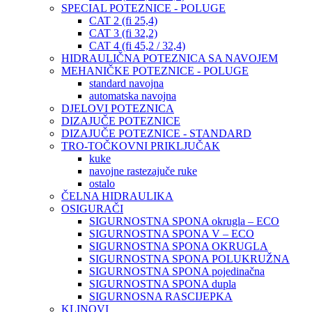
SPECIAL POTEZNICE - POLUGE
CAT 2 (fi 25,4)
CAT 3 (fi 32,2)
CAT 4 (fi 45,2 / 32,4)
HIDRAULIČNA POTEZNICA SA NAVOJEM
MEHANIČKE POTEZNICE - POLUGE
standard navojna
automatska navojna
DJELOVI POTEZNICA
DIZAJUČE POTEZNICE
DIZAJUČE POTEZNICE - STANDARD
TRO-TOČKOVNI PRIKLJUČAK
kuke
navojne rastezajuče ruke
ostalo
ČELNA HIDRAULIKA
OSIGURAČI
SIGURNOSTNA SPONA okrugla – ECO
SIGURNOSTNA SPONA V – ECO
SIGURNOSTNA SPONA OKRUGLA
SIGURNOSTNA SPONA POLUKRUŽNA
SIGURNOSTNA SPONA pojedinačna
SIGURNOSTNA SPONA dupla
SIGURNOSNA RASCIJEPKA
KLINOVI