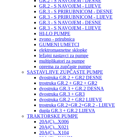
GR.2 - S NAVOJEM - DESNE
GR.2 - S NAVOJEM - LIJEVE
GR.3 - S PRIRUBNICOM - DESNE
GR.3 - S PRIRUBNICOM - LIJEVE
GR.3 - S NAVOJEM - DESNE
GR.3 - S NAVOJEM - LIJEVE
HI-LO PUMPE
zvono - prirubnica
GUMENI UMETCI
elektromagnetne sklopke
ležajni nastavci za pumpe
multiplikatori za pumpe
oprema za zupčaste pumpe
SASTAVLJIVE ZUPČASTE PUMPE
dvostruka GR.2 + GR2 DESNE
trostruka GR.2 + GR2 + GR2
dvostruka GR.3 + GR.2 DESNA
dvostruka GR.3 + GR3
dvostruka GR.2 + GR2 LIJEVE
trostruka GR.2+GR.2+GR.2 - LIJEVE
dupla GR.3 + GR.2 LIJEVA
TRAKTORSKE PUMPE
20A(C)...X006
20A(C)...X021
20A(C)...X104