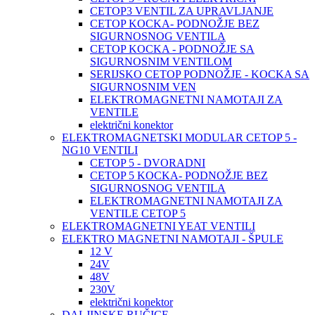
CETOP3 VENTIL ZA UPRAVLJANJE
CETOP KOCKA- PODNOŽJE BEZ
SIGURNOSNOG VENTILA
CETOP KOCKA - PODNOŽJE SA
SIGURNOSNIM VENTILOM
SERIJSKO CETOP PODNOŽJE - KOCKA SA
SIGURNOSNIM VEN
ELEKTROMAGNETNI NAMOTAJI ZA
VENTILE
električni konektor
ELEKTROMAGNETSKI MODULAR CETOP 5 -
NG10 VENTILI
CETOP 5 - DVORADNI
CETOP 5 KOCKA- PODNOŽJE BEZ
SIGURNOSNOG VENTILA
ELEKTROMAGNETNI NAMOTAJI ZA
VENTILE CETOP 5
ELEKTROMAGNETNI YEAT VENTILI
ELEKTRO MAGNETNI NAMOTAJI - ŠPULE
12 V
24V
48V
230V
električni konektor
DALJINSKE RUČICE