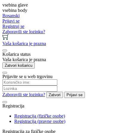
vsebina glave
vsebina body
Bosanski
Prijavi se
Registruj se
Zaboravili ste lozinku?
Vaša košarica je prazna
Košarica status
Vaša košarica je prazna
Zatvori košaricu
Prijavite se u web trgovinu
Zaboravili ste lozinku?
Zatvori
Prijavi se
Registracija
Registracija (fizičke osobe)
Registracija (pravne osobe)
Registracija za fizičke osobe