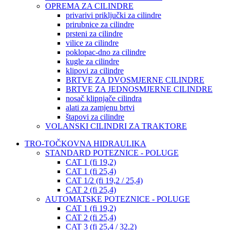
OPREMA ZA CILINDRE
privarivi priključki za cilindre
prirubnice za cilindre
prsteni za cilindre
vilice za cilindre
poklopac-dno za cilindre
kugle za cilindre
klipovi za cilindre
BRTVE ZA DVOSMJERNE CILINDRE
BRTVE ZA JEDNOSMJERNE CILINDRE
nosač klipnjače cilindra
alati za zamjenu brtvi
štapovi za cilindre
VOLANSKI CILINDRI ZA TRAKTORE
TRO-TOČKOVNA HIDRAULIKA
STANDARD POTEZNICE - POLUGE
CAT 1 (fi 19,2)
CAT 1 (fi 25,4)
CAT 1/2 (fi 19,2 / 25,4)
CAT 2 (fi 25,4)
AUTOMATSKE POTEZNICE - POLUGE
CAT 1 (fi 19,2)
CAT 2 (fi 25,4)
CAT 3 (fi 25,4 / 32,2)