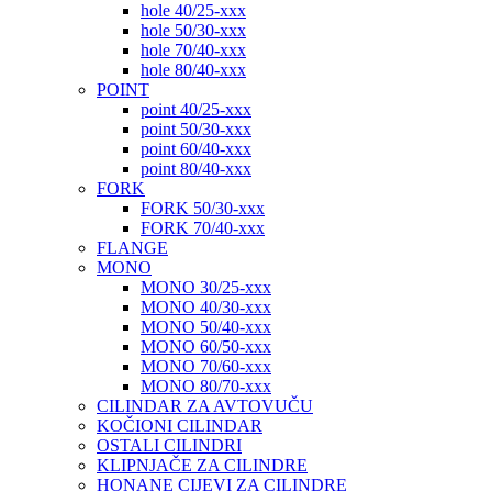
hole 40/25-xxx
hole 50/30-xxx
hole 70/40-xxx
hole 80/40-xxx
POINT
point 40/25-xxx
point 50/30-xxx
point 60/40-xxx
point 80/40-xxx
FORK
FORK 50/30-xxx
FORK 70/40-xxx
FLANGE
MONO
MONO 30/25-xxx
MONO 40/30-xxx
MONO 50/40-xxx
MONO 60/50-xxx
MONO 70/60-xxx
MONO 80/70-xxx
CILINDAR ZA AVTOVUČU
KOČIONI CILINDAR
OSTALI CILINDRI
KLIPNJAČE ZA CILINDRE
HONANE CIJEVI ZA CILINDRE