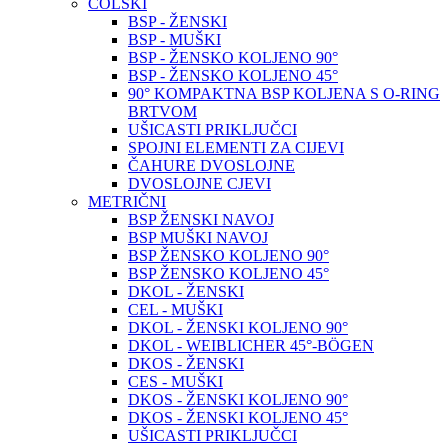
COLSKI
BSP - ŽENSKI
BSP - MUŠKI
BSP - ŽENSKO KOLJENO 90°
BSP - ŽENSKO KOLJENO 45°
90° KOMPAKTNA BSP KOLJENA S O-RING
BRTVOM
UŠICASTI PRIKLJUČCI
SPOJNI ELEMENTI ZA CIJEVI
ČAHURE DVOSLOJNE
DVOSLOJNE CJEVI
METRIČNI
BSP ŽENSKI NAVOJ
BSP MUŠKI NAVOJ
BSP ŽENSKO KOLJENO 90°
BSP ŽENSKO KOLJENO 45°
DKOL - ŽENSKI
CEL - MUŠKI
DKOL - ŽENSKI KOLJENO 90°
DKOL - WEIBLICHER 45°-BÖGEN
DKOS - ŽENSKI
CES - MUŠKI
DKOS - ŽENSKI KOLJENO 90°
DKOS - ŽENSKI KOLJENO 45°
UŠICASTI PRIKLJUČCI