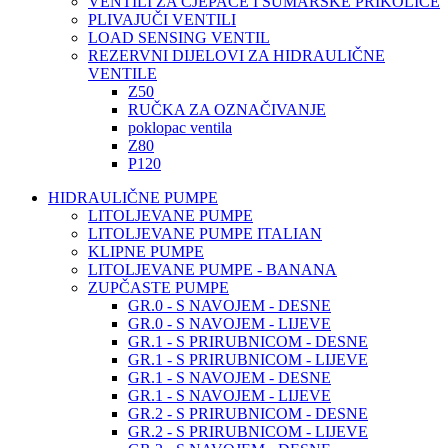
VENTILI ZA CJEPAČE I ŠUMARSKE PRIKOLICE
PLIVAJUČI VENTILI
LOAD SENSING VENTIL
REZERVNI DIJELOVI ZA HIDRAULIČNE
VENTILE
Z50
RUČKA ZA OZNAČIVANJE
poklopac ventila
Z80
P120
HIDRAULIČNE PUMPE
LITOLJEVANE PUMPE
LITOLJEVANE PUMPE ITALIAN
KLIPNE PUMPE
LITOLJEVANE PUMPE - BANANA
ZUPČASTE PUMPE
GR.0 - S NAVOJEM - DESNE
GR.0 - S NAVOJEM - LIJEVE
GR.1 - S PRIRUBNICOM - DESNE
GR.1 - S PRIRUBNICOM - LIJEVE
GR.1 - S NAVOJEM - DESNE
GR.1 - S NAVOJEM - LIJEVE
GR.2 - S PRIRUBNICOM - DESNE
GR.2 - S PRIRUBNICOM - LIJEVE