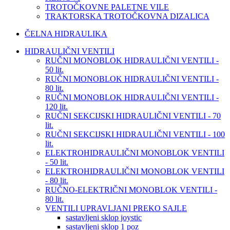
TROTOČKOVNE PALETNE VILE
TRAKTORSKA TROTOČKOVNA DIZALICA
ČELNA HIDRAULIKA
HIDRAULIČNI VENTILI
RUČNI MONOBLOK HIDRAULIČNI VENTILI -
50 lit.
RUČNI MONOBLOK HIDRAULIČNI VENTILI -
80 lit.
RUČNI MONOBLOK HIDRAULIČNI VENTILI -
120 lit.
RUČNI SEKCIJSKI HIDRAULIČNI VENTILI - 70
lit.
RUČNI SEKCIJSKI HIDRAULIČNI VENTILI - 100
lit.
ELEKTROHIDRAULIČNI MONOBLOK VENTILI
- 50 lit.
ELEKTROHIDRAULIČNI MONOBLOK VENTILI
- 80 lit.
RUČNO-ELEKTRIČNI MONOBLOK VENTILI -
80 lit.
VENTILI UPRAVLJANI PREKO SAJLE
sastavljeni sklop joystic
sastavljeni sklop 1 poz