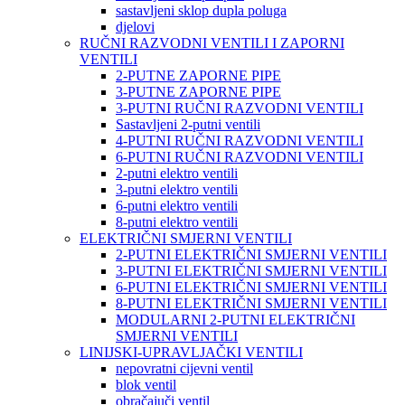
sastavljeni sklop dupla poluga
djelovi
RUČNI RAZVODNI VENTILI I ZAPORNI
VENTILI
2-PUTNE ZAPORNE PIPE
3-PUTNE ZAPORNE PIPE
3-PUTNI RUČNI RAZVODNI VENTILI
Sastavljeni 2-putni ventili
4-PUTNI RUČNI RAZVODNI VENTILI
6-PUTNI RUČNI RAZVODNI VENTILI
2-putni elektro ventili
3-putni elektro ventili
6-putni elektro ventili
8-putni elektro ventili
ELEKTRIČNI SMJERNI VENTILI
2-PUTNI ELEKTRIČNI SMJERNI VENTILI
3-PUTNI ELEKTRIČNI SMJERNI VENTILI
6-PUTNI ELEKTRIČNI SMJERNI VENTILI
8-PUTNI ELEKTRIČNI SMJERNI VENTILI
MODULARNI 2-PUTNI ELEKTRIČNI
SMJERNI VENTILI
LINIJSKI-UPRAVLJAČKI VENTILI
nepovratni cijevni ventil
blok ventil
obračajuči ventil