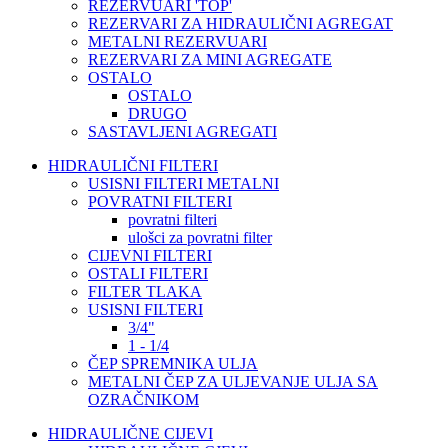
REZERVUARI 'TOP'
REZERVARI ZA HIDRAULIČNI AGREGAT
METALNI REZERVUARI
REZERVARI ZA MINI AGREGATE
OSTALO
OSTALO
DRUGO
SASTAVLJENI AGREGATI
HIDRAULIČNI FILTERI
USISNI FILTERI METALNI
POVRATNI FILTERI
povratni filteri
ulošci za povratni filter
CIJEVNI FILTERI
OSTALI FILTERI
FILTER TLAKA
USISNI FILTERI
3/4"
1 - 1/4
ČEP SPREMNIKA ULJA
METALNI ČEP ZA ULJEVANJE ULJA SA
OZRAČNIKOM
HIDRAULIČNE CIJEVI