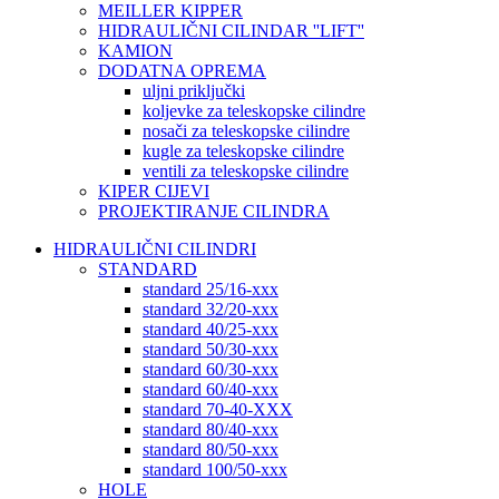
MEILLER KIPPER
HIDRAULIČNI CILINDAR ''LIFT''
KAMION
DODATNA OPREMA
uljni priključki
koljevke za teleskopske cilindre
nosači za teleskopske cilindre
kugle za teleskopske cilindre
ventili za teleskopske cilindre
KIPER CIJEVI
PROJEKTIRANJE CILINDRA
HIDRAULIČNI CILINDRI
STANDARD
standard 25/16-xxx
standard 32/20-xxx
standard 40/25-xxx
standard 50/30-xxx
standard 60/30-xxx
standard 60/40-xxx
standard 70-40-XXX
standard 80/40-xxx
standard 80/50-xxx
standard 100/50-xxx
HOLE