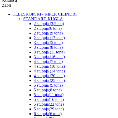
Košarica
Zapri
TELESKOPSKI - KIPER CILINDRI
STANDARD KUGLA
2 stupnja (3,5 ton)
2 stupnja(6 tona)
2 stupnja (9 tona)
2 stupnja (13 tona)
3 stupnja (5 tona)
3 stupnja (8 tona)
3 stupnja (11 tona)
3 stupnja (16 tona)
4 stupnja (7 tona)
4 stupnja (10 tona)
4 stupnja (14 tona)
4 stupnja (20 tona)
4 stupnja (25 tona)
5 stupnja (5 tona)
5 stupnja(8 tona)
5 stupnja(11 tona)
5 stupnja(16 tona)
5 stupnja(22 tone)
5 stupnja(29 tona)
6 stupnja(6 tona)