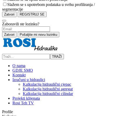
Slažem se s upotrebom podataka u svrhu profiliranja /
segmentacije
Zatvori
REGISTRUJ SE
Zaboravili ste lozinku?
Zatvori
Pošaljite mi novu lozinku
TRAŽI
O nama
GDJE SMO
Kontakt
Izračuni u hidraulici
Kalkulacija hidraulični cjepac
Kalkulacija hidraulični agregat
Kalkulacija hidraulični cilindar
Projekti klijenata
Rosi Teh TV
Profile