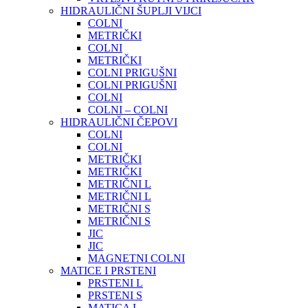
HIDRAULIČNI ŠUPLJI VIJCI
COLNI
METRIČKI
COLNI
METRIČKI
COLNI PRIGUŠNI
COLNI PRIGUŠNI
COLNI
COLNI – COLNI
HIDRAULIČNI ČEPOVI
COLNI
COLNI
METRIČKI
METRIČKI
METRIČNI L
METRIČNI L
METRIČNI S
METRIČNI S
JIC
JIC
MAGNETNI COLNI
MATICE I PRSTENI
PRSTENI L
PRSTENI S
MATICA L