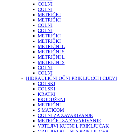
COLNI
COLNI
METRIČKI
METRIČKI
COLNI
COLNI
METRIČKI
METRIČKI
METRIČNI L
METRIČNI S
METRIČNI L
METRIČNI S
COLNI
COLNI
HIDRAULIČNI OČNI PRIKLJUČCI I CIJEVI
COLSKI
COLSKI
KRATKI
PRODUŽENI
METRIČNI
S MATICOM
COLNI ZA ZAVARIVANJE
METRIČKI ZA ZAVARIVANJE
VRTLJIVI KUTNI L PRIKLJUČAK
VRTLJIVI KUTNI S PRIKLJUČAK