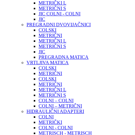
METRIČKI L
METRIČNI S
JIC COLNI - COLNI
JIC
PREGRADNI DVOVIJAČNICI
COLSKI
METRIČNI
METRIČNI L
METRIČNI S
JIC
PREGRADNA MATICA
VRTLJIVA MATICA
COLSKI
METRIČNI
COLSKI
METRIČNI
METRIČNI L
METRIČNI S
COLNI – COLNI
COLNI – METRIČNI
HIDRAULIČNI ADAPTERI
COLNI
METRIČKI
COLNI - COLNI
METRISCH - METRISCH