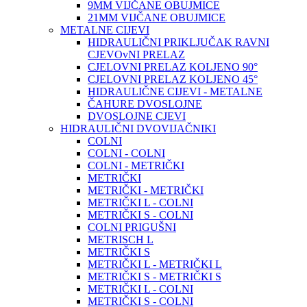
9MM VIJČANE OBUJMICE
21MM VIJČANE OBUJMICE
METALNE CIJEVI
HIDRAULIČNI PRIKLJUČAK RAVNI
CJEVOvNI PRELAZ
CJELOVNI PRELAZ KOLJENO 90°
CJELOVNI PRELAZ KOLJENO 45°
HIDRAULIČNE CIJEVI - METALNE
ČAHURE DVOSLOJNE
DVOSLOJNE CJEVI
HIDRAULIČNI DVOVIJAČNIKI
COLNI
COLNI - COLNI
COLNI - METRIČKI
METRIČKI
METRIČKI - METRIČKI
METRIČKI L - COLNI
METRIČKI S - COLNI
COLNI PRIGUŠNI
METRISCH L
METRIČKI S
METRIČKI L - METRIČKI L
METRIČKI S - METRIČKI S
METRIČKI L - COLNI
METRIČKI S - COLNI