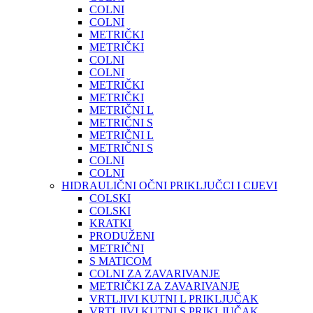
COLNI
COLNI
METRIČKI
METRIČKI
COLNI
COLNI
METRIČKI
METRIČKI
METRIČNI L
METRIČNI S
METRIČNI L
METRIČNI S
COLNI
COLNI
HIDRAULIČNI OČNI PRIKLJUČCI I CIJEVI
COLSKI
COLSKI
KRATKI
PRODUŽENI
METRIČNI
S MATICOM
COLNI ZA ZAVARIVANJE
METRIČKI ZA ZAVARIVANJE
VRTLJIVI KUTNI L PRIKLJUČAK
VRTLJIVI KUTNI S PRIKLJUČAK