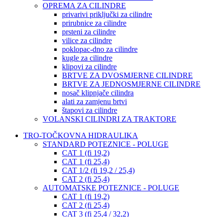
OPREMA ZA CILINDRE
privarivi priključki za cilindre
prirubnice za cilindre
prsteni za cilindre
vilice za cilindre
poklopac-dno za cilindre
kugle za cilindre
klipovi za cilindre
BRTVE ZA DVOSMJERNE CILINDRE
BRTVE ZA JEDNOSMJERNE CILINDRE
nosač klipnjače cilindra
alati za zamjenu brtvi
štapovi za cilindre
VOLANSKI CILINDRI ZA TRAKTORE
TRO-TOČKOVNA HIDRAULIKA
STANDARD POTEZNICE - POLUGE
CAT 1 (fi 19,2)
CAT 1 (fi 25,4)
CAT 1/2 (fi 19,2 / 25,4)
CAT 2 (fi 25,4)
AUTOMATSKE POTEZNICE - POLUGE
CAT 1 (fi 19,2)
CAT 2 (fi 25,4)
CAT 3 (fi 25,4 / 32,2)