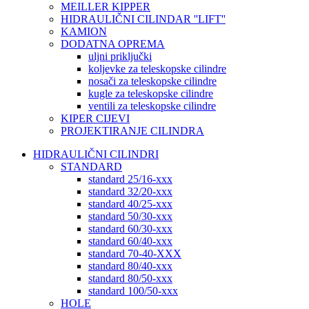
MEILLER KIPPER
HIDRAULIČNI CILINDAR ''LIFT''
KAMION
DODATNA OPREMA
uljni priključki
koljevke za teleskopske cilindre
nosači za teleskopske cilindre
kugle za teleskopske cilindre
ventili za teleskopske cilindre
KIPER CIJEVI
PROJEKTIRANJE CILINDRA
HIDRAULIČNI CILINDRI
STANDARD
standard 25/16-xxx
standard 32/20-xxx
standard 40/25-xxx
standard 50/30-xxx
standard 60/30-xxx
standard 60/40-xxx
standard 70-40-XXX
standard 80/40-xxx
standard 80/50-xxx
standard 100/50-xxx
HOLE