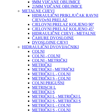
9MM VIJČANE OBUJMICE
21MM VIJČANE OBUJMICE
METALNE CIJEVI
HIDRAULIČNI PRIKLJUČAK RAVNI
CJEVOvNI PRELAZ
CJELOVNI PRELAZ KOLJENO 90°
CJELOVNI PRELAZ KOLJENO 45°
HIDRAULIČNE CIJEVI - METALNE
ČAHURE DVOSLOJNE
DVOSLOJNE CJEVI
HIDRAULIČNI DVOVIJAČNIKI
COLNI
COLNI - COLNI
COLNI - METRIČKI
METRIČKI
METRIČKI - METRIČKI
METRIČKI L - COLNI
METRIČKI S - COLNI
COLNI PRIGUŠNI
METRISCH L
METRIČKI S
METRIČKI L - METRIČKI L
METRIČKI S - METRIČKI S
METRIČKI L - COLNI
METRIČKI S - COLNI