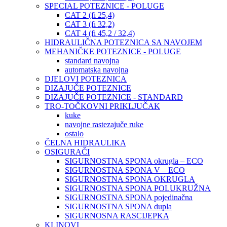
SPECIAL POTEZNICE - POLUGE
CAT 2 (fi 25,4)
CAT 3 (fi 32,2)
CAT 4 (fi 45,2 / 32,4)
HIDRAULIČNA POTEZNICA SA NAVOJEM
MEHANIČKE POTEZNICE - POLUGE
standard navojna
automatska navojna
DJELOVI POTEZNICA
DIZAJUČE POTEZNICE
DIZAJUČE POTEZNICE - STANDARD
TRO-TOČKOVNI PRIKLJUČAK
kuke
navojne rastezajuče ruke
ostalo
ČELNA HIDRAULIKA
OSIGURAČI
SIGURNOSTNA SPONA okrugla – ECO
SIGURNOSTNA SPONA V – ECO
SIGURNOSTNA SPONA OKRUGLA
SIGURNOSTNA SPONA POLUKRUŽNA
SIGURNOSTNA SPONA pojedinačna
SIGURNOSTNA SPONA dupla
SIGURNOSNA RASCIJEPKA
KLINOVI