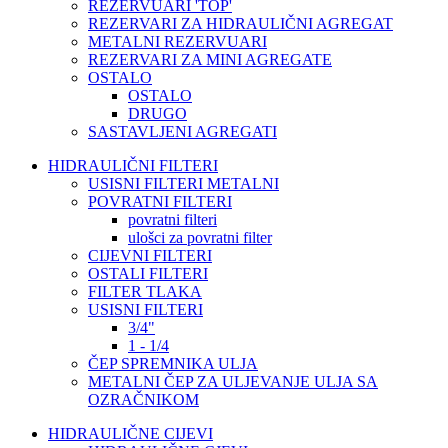
REZERVUARI 'TOP'
REZERVARI ZA HIDRAULIČNI AGREGAT
METALNI REZERVUARI
REZERVARI ZA MINI AGREGATE
OSTALO
OSTALO
DRUGO
SASTAVLJENI AGREGATI
HIDRAULIČNI FILTERI
USISNI FILTERI METALNI
POVRATNI FILTERI
povratni filteri
ulošci za povratni filter
CIJEVNI FILTERI
OSTALI FILTERI
FILTER TLAKA
USISNI FILTERI
3/4"
1 - 1/4
ČEP SPREMNIKA ULJA
METALNI ČEP ZA ULJEVANJE ULJA SA
OZRAČNIKOM
HIDRAULIČNE CIJEVI