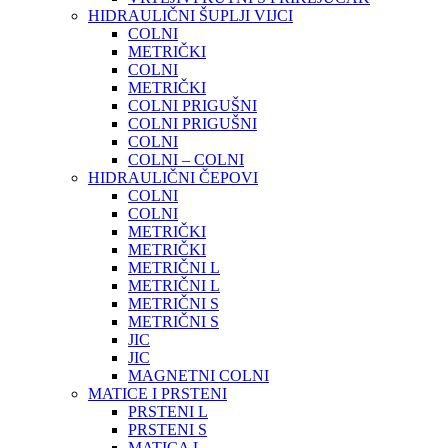
HIDRAULIČNI ŠUPLJI VIJCI
COLNI
METRIČKI
COLNI
METRIČKI
COLNI PRIGUŠNI
COLNI PRIGUŠNI
COLNI
COLNI – COLNI
HIDRAULIČNI ČEPOVI
COLNI
COLNI
METRIČKI
METRIČKI
METRIČNI L
METRIČNI L
METRIČNI S
METRIČNI S
JIC
JIC
MAGNETNI COLNI
MATICE I PRSTENI
PRSTENI L
PRSTENI S
MATICA L