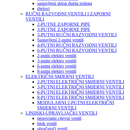
sastavljeni sklop dupla poluga
djelovi
RUČNI RAZVODNI VENTILI I ZAPORNI
VENTILI
2-PUTNE ZAPORNE PIPE
3-PUTNE ZAPORNE PIPE
3-PUTNI RUČNI RAZVODNI VENTILI
Sastavljeni 2-putni ventili
4-PUTNI RUČNI RAZVODNI VENTILI
6-PUTNI RUČNI RAZVODNI VENTILI
2-putni elektro ventili
3-putni elektro ventili
6-putni elektro ventili
8-putni elektro ventili
ELEKTRIČNI SMJERNI VENTILI
2-PUTNI ELEKTRIČNI SMJERNI VENTILI
3-PUTNI ELEKTRIČNI SMJERNI VENTILI
6-PUTNI ELEKTRIČNI SMJERNI VENTILI
8-PUTNI ELEKTRIČNI SMJERNI VENTILI
MODULARNI 2-PUTNI ELEKTRIČNI
SMJERNI VENTILI
LINIJSKI-UPRAVLJAČKI VENTILI
nepovratni cijevni ventil
blok ventil
obračajuči ventil