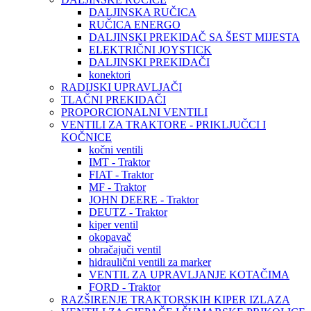
DALJINSKA RUČICA
RUČICA ENERGO
DALJINSKI PREKIDAČ SA ŠEST MIJESTA
ELEKTRIČNI JOYSTICK
DALJINSKI PREKIDAČI
konektori
RADIJSKI UPRAVLJAČI
TLAČNI PREKIDAČI
PROPORCIONALNI VENTILI
VENTILI ZA TRAKTORE - PRIKLJUČCI I
KOČNICE
kočni ventili
IMT - Traktor
FIAT - Traktor
MF - Traktor
JOHN DEERE - Traktor
DEUTZ - Traktor
kiper ventil
okopavač
obračajuči ventil
hidraulični ventili za marker
VENTIL ZA UPRAVLJANJE KOTAČIMA
FORD - Traktor
RAZŠIRENJE TRAKTORSKIH KIPER IZLAZA