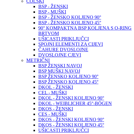
COLSKI
BSP - ŽENSKI
BSP - MUŠKI
BSP - ŽENSKO KOLJENO 90°
BSP - ŽENSKO KOLJENO 45°
90° KOMPAKTNA BSP KOLJENA S O-RING
BRTVOM
UŠICASTI PRIKLJUČCI
SPOJNI ELEMENTI ZA CIJEVI
ČAHURE DVOSLOJNE
DVOSLOJNE CJEVI
METRIČNI
BSP ŽENSKI NAVOJ
BSP MUŠKI NAVOJ
BSP ŽENSKO KOLJENO 90°
BSP ŽENSKO KOLJENO 45°
DKOL - ŽENSKI
CEL - MUŠKI
DKOL - ŽENSKI KOLJENO 90°
DKOL - WEIBLICHER 45°-BÖGEN
DKOS - ŽENSKI
CES - MUŠKI
DKOS - ŽENSKI KOLJENO 90°
DKOS - ŽENSKI KOLJENO 45°
UŠICASTI PRIKLJUČCI