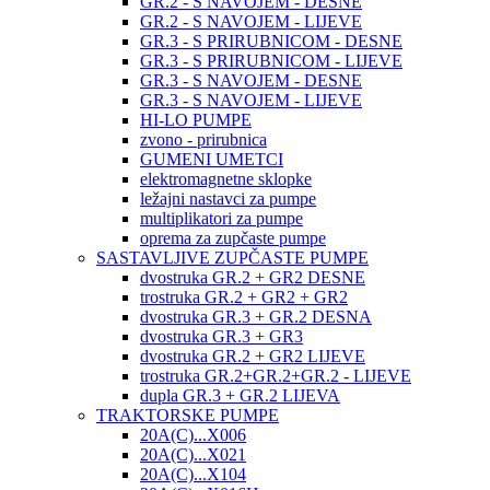
GR.2 - S NAVOJEM - DESNE
GR.2 - S NAVOJEM - LIJEVE
GR.3 - S PRIRUBNICOM - DESNE
GR.3 - S PRIRUBNICOM - LIJEVE
GR.3 - S NAVOJEM - DESNE
GR.3 - S NAVOJEM - LIJEVE
HI-LO PUMPE
zvono - prirubnica
GUMENI UMETCI
elektromagnetne sklopke
ležajni nastavci za pumpe
multiplikatori za pumpe
oprema za zupčaste pumpe
SASTAVLJIVE ZUPČASTE PUMPE
dvostruka GR.2 + GR2 DESNE
trostruka GR.2 + GR2 + GR2
dvostruka GR.3 + GR.2 DESNA
dvostruka GR.3 + GR3
dvostruka GR.2 + GR2 LIJEVE
trostruka GR.2+GR.2+GR.2 - LIJEVE
dupla GR.3 + GR.2 LIJEVA
TRAKTORSKE PUMPE
20A(C)...X006
20A(C)...X021
20A(C)...X104