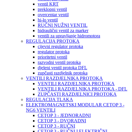
ventil KRT
preklopni ventil
overcentar ventil
hi-lo ventil
RUČNI NUŽNI VENTIL
hidraulični ventil za marker
ventili za upravljanje hidromotora
REGULACIJA PROTOKA
cijevni regulator protoka
regulator protoka
prioritetni ventil
razvodni ventil protoka
djeleni ventil protoka DFL
zupčasti razdjelnik protoka
VENTILI RAZDJELNIKA PROTOKA
VENTILI RAZDJELNIKA PROTOKA
VENTILI RAZDJELNIKA PROTOKA - DFL
ZUPČASTI RAZDJELNICI PROTOKA
REGULACIJA TLAKA
ELEKTROMAGNETSKI MODULAR CETOP 3 -
NG6 VENTILI
CETOP 3 - JEDNORADNI
CETOP 3 - DVORADNI
CETOP 3 - RUČNI
CETOP 3 - RUČNI I ELEKTRIČNI