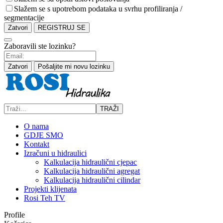
Slažem se s upotrebom podataka u svrhu profiliranja /
segmentacije
Zatvori
REGISTRUJ SE
Zaboravili ste lozinku?
Zatvori
Pošaljite mi novu lozinku
TRAŽI
O nama
GDJE SMO
Kontakt
Izračuni u hidraulici
Kalkulacija hidraulični cjepac
Kalkulacija hidraulični agregat
Kalkulacija hidraulični cilindar
Projekti klijenata
Rosi Teh TV
Profile