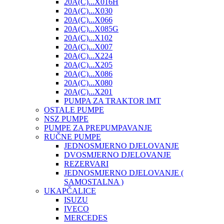
20A(C)...X016H
20A(C)...X030
20A(C)...X066
20A(C)...X085G
20A(C)...X102
20A(C)...X007
20A(C)...X224
20A(C)...X205
20A(C)...X086
20A(C)...X080
20A(C)...X201
PUMPA ZA TRAKTOR IMT
OSTALE PUMPE
NSZ PUMPE
PUMPE ZA PREPUMPAVANJE
RUČNE PUMPE
JEDNOSMJERNO DJELOVANJE
DVOSMJERNO DJELOVANJE
REZERVARI
JEDNOSMJERNO DJELOVANJE (
SAMOSTALNA )
UKAPČALICE
ISUZU
IVECO
MERCEDES