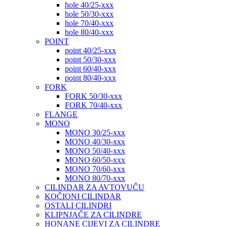
hole 40/25-xxx
hole 50/30-xxx
hole 70/40-xxx
hole 80/40-xxx
POINT
point 40/25-xxx
point 50/30-xxx
point 60/40-xxx
point 80/40-xxx
FORK
FORK 50/30-xxx
FORK 70/40-xxx
FLANGE
MONO
MONO 30/25-xxx
MONO 40/30-xxx
MONO 50/40-xxx
MONO 60/50-xxx
MONO 70/60-xxx
MONO 80/70-xxx
CILINDAR ZA AVTOVUČU
KOČIONI CILINDAR
OSTALI CILINDRI
KLIPNJAČE ZA CILINDRE
HONANE CIJEVI ZA CILINDRE