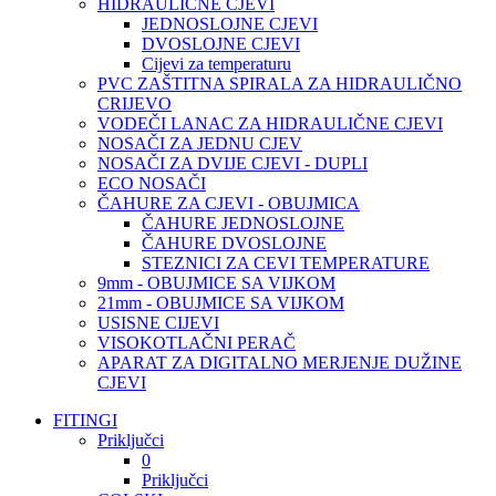
HIDRAULIČNE CJEVI
JEDNOSLOJNE CJEVI
DVOSLOJNE CJEVI
Cijevi za temperaturu
PVC ZAŠTITNA SPIRALA ZA HIDRAULIČNO
CRIJEVO
VODEČI LANAC ZA HIDRAULIČNE CJEVI
NOSAČI ZA JEDNU CJEV
NOSAČI ZA DVIJE CJEVI - DUPLI
ECO NOSAČI
ČAHURE ZA CJEVI - OBUJMICA
ČAHURE JEDNOSLOJNE
ČAHURE DVOSLOJNE
STEZNICI ZA CEVI TEMPERATURE
9mm - OBUJMICE SA VIJKOM
21mm - OBUJMICE SA VIJKOM
USISNE CIJEVI
VISOKOTLAČNI PERAČ
APARAT ZA DIGITALNO MERJENJE DUŽINE
CJEVI
FITINGI
Priključci
0
Priključci