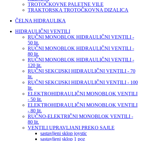
TROTOČKOVNE PALETNE VILE
TRAKTORSKA TROTOČKOVNA DIZALICA
ČELNA HIDRAULIKA
HIDRAULIČNI VENTILI
RUČNI MONOBLOK HIDRAULIČNI VENTILI -
50 lit.
RUČNI MONOBLOK HIDRAULIČNI VENTILI -
80 lit.
RUČNI MONOBLOK HIDRAULIČNI VENTILI -
120 lit.
RUČNI SEKCIJSKI HIDRAULIČNI VENTILI - 70
lit.
RUČNI SEKCIJSKI HIDRAULIČNI VENTILI - 100
lit.
ELEKTROHIDRAULIČNI MONOBLOK VENTILI
- 50 lit.
ELEKTROHIDRAULIČNI MONOBLOK VENTILI
- 80 lit.
RUČNO-ELEKTRIČNI MONOBLOK VENTILI -
80 lit.
VENTILI UPRAVLJANI PREKO SAJLE
sastavljeni sklop joystic
sastavljeni sklop 1 poz