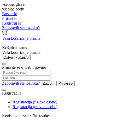
vsebina glave
vsebina body
Bosanski
Prijavi se
Registruj se
Zaboravili ste lozinku?
Vaša košarica je prazna
Košarica status
Vaša košarica je prazna
Zatvori košaricu
Prijavite se u web trgovinu
Zaboravili ste lozinku?
Zatvori
Prijavi se
Registracija
Registracija (fizičke osobe)
Registracija (pravne osobe)
Registracija za fizičke osobe