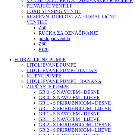
VENTILI ZA CJEPAČE I ŠUMARSKE PRIKOLICE
PLIVAJUČI VENTILI
LOAD SENSING VENTIL
REZERVNI DIJELOVI ZA HIDRAULIČNE
VENTILE
Z50
RUČKA ZA OZNAČIVANJE
poklopac ventila
Z80
P120
HIDRAULIČNE PUMPE
LITOLJEVANE PUMPE
LITOLJEVANE PUMPE ITALIAN
KLIPNE PUMPE
LITOLJEVANE PUMPE - BANANA
ZUPČASTE PUMPE
GR.0 - S NAVOJEM - DESNE
GR.0 - S NAVOJEM - LIJEVE
GR.1 - S PRIRUBNICOM - DESNE
GR.1 - S PRIRUBNICOM - LIJEVE
GR.1 - S NAVOJEM - DESNE
GR.1 - S NAVOJEM - LIJEVE
GR.2 - S PRIRUBNICOM - DESNE
GR.2 - S PRIRUBNICOM - LIJEVE