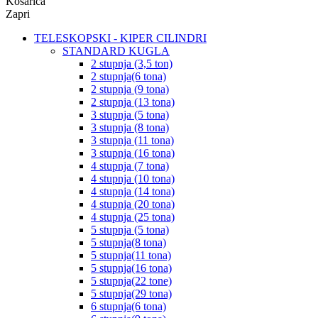
Košarica
Zapri
TELESKOPSKI - KIPER CILINDRI
STANDARD KUGLA
2 stupnja (3,5 ton)
2 stupnja(6 tona)
2 stupnja (9 tona)
2 stupnja (13 tona)
3 stupnja (5 tona)
3 stupnja (8 tona)
3 stupnja (11 tona)
3 stupnja (16 tona)
4 stupnja (7 tona)
4 stupnja (10 tona)
4 stupnja (14 tona)
4 stupnja (20 tona)
4 stupnja (25 tona)
5 stupnja (5 tona)
5 stupnja(8 tona)
5 stupnja(11 tona)
5 stupnja(16 tona)
5 stupnja(22 tone)
5 stupnja(29 tona)
6 stupnja(6 tona)