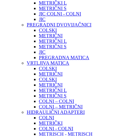
METRIČKI L
METRIČNI S
JIC COLNI - COLNI
JIC
PREGRADNI DVOVIJAČNICI
COLSKI
METRIČNI
METRIČNI L
METRIČNI S
JIC
PREGRADNA MATICA
VRTLJIVA MATICA
COLSKI
METRIČNI
COLSKI
METRIČNI
METRIČNI L
METRIČNI S
COLNI – COLNI
COLNI – METRIČNI
HIDRAULIČNI ADAPTERI
COLNI
METRIČKI
COLNI - COLNI
METRISCH - METRISCH