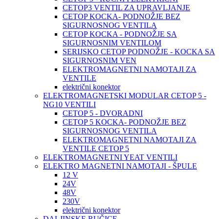
CETOP3 VENTIL ZA UPRAVLJANJE
CETOP KOCKA- PODNOŽJE BEZ
SIGURNOSNOG VENTILA
CETOP KOCKA - PODNOŽJE SA
SIGURNOSNIM VENTILOM
SERIJSKO CETOP PODNOŽJE - KOCKA SA
SIGURNOSNIM VEN
ELEKTROMAGNETNI NAMOTAJI ZA
VENTILE
električni konektor
ELEKTROMAGNETSKI MODULAR CETOP 5 -
NG10 VENTILI
CETOP 5 - DVORADNI
CETOP 5 KOCKA- PODNOŽJE BEZ
SIGURNOSNOG VENTILA
ELEKTROMAGNETNI NAMOTAJI ZA
VENTILE CETOP 5
ELEKTROMAGNETNI YEAT VENTILI
ELEKTRO MAGNETNI NAMOTAJI - ŠPULE
12 V
24V
48V
230V
električni konektor
DALJINSKE RUČICE