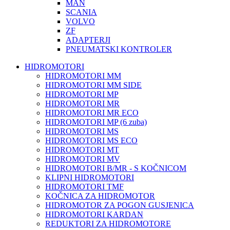
MAN
SCANIA
VOLVO
ZF
ADAPTERJI
PNEUMATSKI KONTROLER
HIDROMOTORI
HIDROMOTORI MM
HIDROMOTORI MM SIDE
HIDROMOTORI MP
HIDROMOTORI MR
HIDROMOTORI MR ECO
HIDROMOTORI MP (6 zuba)
HIDROMOTORI MS
HIDROMOTORI MS ECO
HIDROMOTORI MT
HIDROMOTORI MV
HIDROMOTORI B/MR - S KOČNICOM
KLIPNI HIDROMOTORI
HIDROMOTORI TMF
KOČNICA ZA HIDROMOTOR
HIDROMOTOR ZA POGON GUSJENICA
HIDROMOTORI KARDAN
REDUKTORI ZA HIDROMOTORE