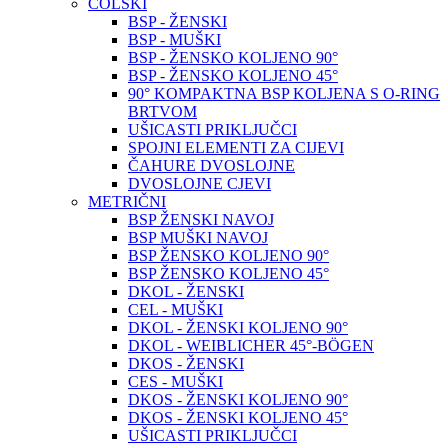
COLSKI
BSP - ŽENSKI
BSP - MUŠKI
BSP - ŽENSKO KOLJENO 90°
BSP - ŽENSKO KOLJENO 45°
90° KOMPAKTNA BSP KOLJENA S O-RING
BRTVOM
UŠICASTI PRIKLJUČCI
SPOJNI ELEMENTI ZA CIJEVI
ČAHURE DVOSLOJNE
DVOSLOJNE CJEVI
METRIČNI
BSP ŽENSKI NAVOJ
BSP MUŠKI NAVOJ
BSP ŽENSKO KOLJENO 90°
BSP ŽENSKO KOLJENO 45°
DKOL - ŽENSKI
CEL - MUŠKI
DKOL - ŽENSKI KOLJENO 90°
DKOL - WEIBLICHER 45°-BÖGEN
DKOS - ŽENSKI
CES - MUŠKI
DKOS - ŽENSKI KOLJENO 90°
DKOS - ŽENSKI KOLJENO 45°
UŠICASTI PRIKLJUČCI