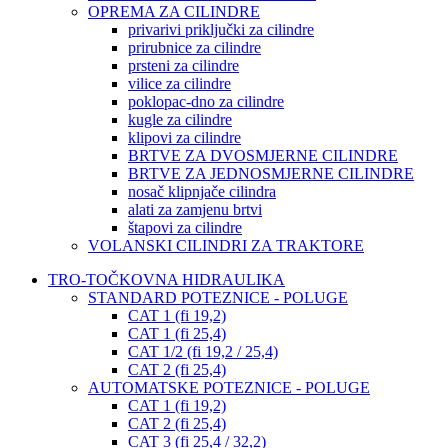
OPREMA ZA CILINDRE
privarivi priključki za cilindre
prirubnice za cilindre
prsteni za cilindre
vilice za cilindre
poklopac-dno za cilindre
kugle za cilindre
klipovi za cilindre
BRTVE ZA DVOSMJERNE CILINDRE
BRTVE ZA JEDNOSMJERNE CILINDRE
nosač klipnjače cilindra
alati za zamjenu brtvi
štapovi za cilindre
VOLANSKI CILINDRI ZA TRAKTORE
TRO-TOČKOVNA HIDRAULIKA
STANDARD POTEZNICE - POLUGE
CAT 1 (fi 19,2)
CAT 1 (fi 25,4)
CAT 1/2 (fi 19,2 / 25,4)
CAT 2 (fi 25,4)
AUTOMATSKE POTEZNICE - POLUGE
CAT 1 (fi 19,2)
CAT 2 (fi 25,4)
CAT 3 (fi 25,4 / 32,2)