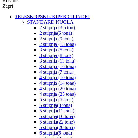
Košarica
Zapri
TELESKOPSKI - KIPER CILINDRI
STANDARD KUGLA
2 stupnja (3,5 ton)
2 stupnja(6 tona)
2 stupnja (9 tona)
2 stupnja (13 tona)
3 stupnja (5 tona)
3 stupnja (8 tona)
3 stupnja (11 tona)
3 stupnja (16 tona)
4 stupnja (7 tona)
4 stupnja (10 tona)
4 stupnja (14 tona)
4 stupnja (20 tona)
4 stupnja (25 tona)
5 stupnja (5 tona)
5 stupnja(8 tona)
5 stupnja(11 tona)
5 stupnja(16 tona)
5 stupnja(22 tone)
5 stupnja(29 tona)
6 stupnja(6 tona)