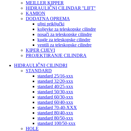
MEILLER KIPPER
HIDRAULIČNI CILINDAR ''LIFT''
KAMION
DODATNA OPREMA
uljni priključki
koljevke za teleskopske cilindre
nosači za teleskopske cilindre
kugle za teleskopske cilindre
ventili za teleskopske cilindre
KIPER CIJEVI
PROJEKTIRANJE CILINDRA
HIDRAULIČNI CILINDRI
STANDARD
standard 25/16-xxx
standard 32/20-xxx
standard 40/25-xxx
standard 50/30-xxx
standard 60/30-xxx
standard 60/40-xxx
standard 70-40-XXX
standard 80/40-xxx
standard 80/50-xxx
standard 100/50-xxx
HOLE