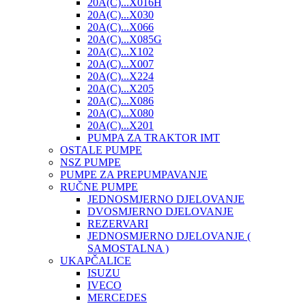
20A(C)...X016H
20A(C)...X030
20A(C)...X066
20A(C)...X085G
20A(C)...X102
20A(C)...X007
20A(C)...X224
20A(C)...X205
20A(C)...X086
20A(C)...X080
20A(C)...X201
PUMPA ZA TRAKTOR IMT
OSTALE PUMPE
NSZ PUMPE
PUMPE ZA PREPUMPAVANJE
RUČNE PUMPE
JEDNOSMJERNO DJELOVANJE
DVOSMJERNO DJELOVANJE
REZERVARI
JEDNOSMJERNO DJELOVANJE (
SAMOSTALNA )
UKAPČALICE
ISUZU
IVECO
MERCEDES