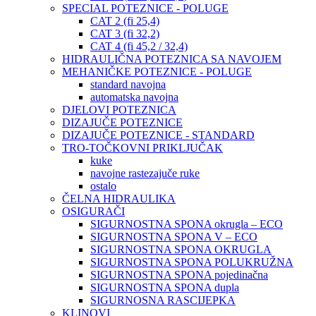
SPECIAL POTEZNICE - POLUGE
CAT 2 (fi 25,4)
CAT 3 (fi 32,2)
CAT 4 (fi 45,2 / 32,4)
HIDRAULIČNA POTEZNICA SA NAVOJEM
MEHANIČKE POTEZNICE - POLUGE
standard navojna
automatska navojna
DJELOVI POTEZNICA
DIZAJUČE POTEZNICE
DIZAJUČE POTEZNICE - STANDARD
TRO-TOČKOVNI PRIKLJUČAK
kuke
navojne rastezajuče ruke
ostalo
ČELNA HIDRAULIKA
OSIGURAČI
SIGURNOSTNA SPONA okrugla – ECO
SIGURNOSTNA SPONA V – ECO
SIGURNOSTNA SPONA OKRUGLA
SIGURNOSTNA SPONA POLUKRUŽNA
SIGURNOSTNA SPONA pojedinačna
SIGURNOSTNA SPONA dupla
SIGURNOSNA RASCIJEPKA
KLINOVI