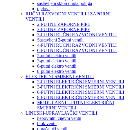
sastavljeni sklop dupla poluga
djelovi
RUČNI RAZVODNI VENTILI I ZAPORNI
VENTILI
2-PUTNE ZAPORNE PIPE
3-PUTNE ZAPORNE PIPE
3-PUTNI RUČNI RAZVODNI VENTILI
Sastavljeni 2-putni ventili
4-PUTNI RUČNI RAZVODNI VENTILI
6-PUTNI RUČNI RAZVODNI VENTILI
2-putni elektro ventili
3-putni elektro ventili
6-putni elektro ventili
8-putni elektro ventili
ELEKTRIČNI SMJERNI VENTILI
2-PUTNI ELEKTRIČNI SMJERNI VENTILI
3-PUTNI ELEKTRIČNI SMJERNI VENTILI
6-PUTNI ELEKTRIČNI SMJERNI VENTILI
8-PUTNI ELEKTRIČNI SMJERNI VENTILI
MODULARNI 2-PUTNI ELEKTRIČNI
SMJERNI VENTILI
LINIJSKI-UPRAVLJAČKI VENTILI
nepovratni cijevni ventil
blok ventil
obračajuči ventil