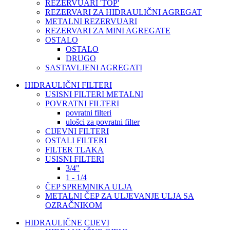
REZERVUARI 'TOP'
REZERVARI ZA HIDRAULIČNI AGREGAT
METALNI REZERVUARI
REZERVARI ZA MINI AGREGATE
OSTALO
OSTALO
DRUGO
SASTAVLJENI AGREGATI
HIDRAULIČNI FILTERI
USISNI FILTERI METALNI
POVRATNI FILTERI
povratni filteri
ulošci za povratni filter
CIJEVNI FILTERI
OSTALI FILTERI
FILTER TLAKA
USISNI FILTERI
3/4"
1 - 1/4
ČEP SPREMNIKA ULJA
METALNI ČEP ZA ULJEVANJE ULJA SA
OZRAČNIKOM
HIDRAULIČNE CIJEVI