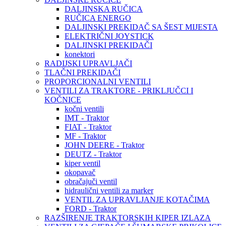
DALJINSKA RUČICA
RUČICA ENERGO
DALJINSKI PREKIDAČ SA ŠEST MIJESTA
ELEKTRIČNI JOYSTICK
DALJINSKI PREKIDAČI
konektori
RADIJSKI UPRAVLJAČI
TLAČNI PREKIDAČI
PROPORCIONALNI VENTILI
VENTILI ZA TRAKTORE - PRIKLJUČCI I
KOČNICE
kočni ventili
IMT - Traktor
FIAT - Traktor
MF - Traktor
JOHN DEERE - Traktor
DEUTZ - Traktor
kiper ventil
okopavač
obračajuči ventil
hidraulični ventili za marker
VENTIL ZA UPRAVLJANJE KOTAČIMA
FORD - Traktor
RAZŠIRENJE TRAKTORSKIH KIPER IZLAZA